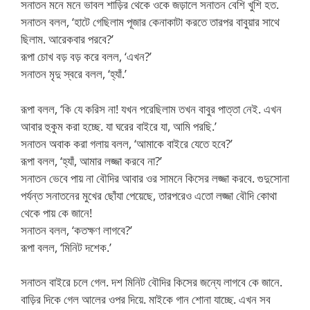
সনাতন মনে মনে ভাবল শাড়ির থেকে ওকে জড়ালে সনাতন বেশি খুশি হত.
সনাতন বলল, ‘হাটে গেছিলাম পূজার কেনাকাটা করতে তারপর বাবুয়ার সাথে
ছিলাম. আরেকবার পরবে?’
রূপা চোখ বড় বড় করে বলল, ‘এখন?’
সনাতন মৃদু স্বরে বলল, ‘হ্যাঁ.’
রূপা বলল, ‘কি যে করিস না! যখন পরেছিলাম তখন বাবুর পাত্তা নেই. এখন
আবার হুকুম করা হচ্ছে. যা ঘরের বাইরে যা, আমি পরছি.’
সনাতন অবাক করা গলায় বলল, ‘আমাকে বাইরে যেতে হবে?’
রূপা বলল, ‘হ্যাঁ, আমার লজ্জা করবে না?’
সনাতন ভেবে পায় না বৌদির আবার ওর সামনে কিসের লজ্জা করবে. গুদুসোনা
পর্যন্ত সনাতনের মুখের ছোঁযা পেয়েছে, তারপরেও এতো লজ্জা বৌদি কোথা
থেকে পায় কে জানে!
সনাতন বলল, ‘কতক্ষণ লাগবে?’
রূপা বলল, ‘মিনিট দশেক.’
সনাতন বাইরে চলে গেল. দশ মিনিট বৌদির কিসের জন্যে লাগবে কে জানে.
বাড়ির দিকে গেল আলের ওপর দিয়ে. মাইকে গান শোনা যাচ্ছে. এখন সব