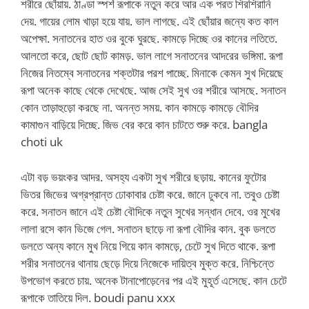
শরীরে ছোঁয়ায়. ঠাণ্ডা স্পর্শ রূপাকে নতুন করে আর এক পরত শিরশিরানি
দেয়. গায়ের লোম খাড়া হয়ে যায়. ভাল লাগছে. এই ছোঁয়ার জন্যে কত কাল
অপেক্ষা. সনাতনের হাত ওর বুকে ঘুরছে. কামড়ে দিচ্ছে ওর কানের লতিতে.
আলতো করে, ছোট ছোট কামড়. ভাল লাগে সনাতনের আদরের ভঙ্গিমা. রূপা
নিজের নিতম্বে সনাতনের শক্তটার পরশ পাচ্ছে. মিনাকে কেমন সুখ দিয়েছে
রূপা অনেক কাছে থেকে দেখেছে. আজ সেই সুখ ওর শরীরে আসছে. সনাতন
কোন তাড়াহুড়ো করছে না. অনন্ত সময়. কান কামড়ে কামড়ে বৌদির
কামাগুন বাড়িয়ে দিচ্ছে. জিভ বের করে কান চাটতে শুরু করে. bangla
choti uk
এটা বড় ভয়ংকর আদর. অসহ্য একটা সুখ শরীরে ছড়ায়. কানের ফুটোর
ভিতর জিভের অগ্রপ্রান্ত ঢোকাবার চেষ্টা করে. জানে ঢুকবে না. তবুও চেষ্টা
করে. সনাতন জানে এই চেষ্টা বৌদিকে নতুন সুখের সন্ধান দেবে. ওর মুখের
লালা রসে কান ভিজে গেল. সনাতন ছাড়ে না রূপা বৌদির কান. বুক ডলতে
ডলতে অন্য কানে মুখ নিয়ে গিয়ে কান কামড়ে, চেটে সুখ দিতে থাকে. রূপা
শরীর সনাতনের থানায় ছেড়ে দিয়ে নিজেকে দায়িত্ব মুক্ত করে. নিশ্চিন্তে
উপভোগ করতে চায়. অনেক টানাপোড়েনের পর এই মুহূর্ত এসেছে. কান চেটে
রূপাকে তাতিয়ে দিল. boudi panu xxx