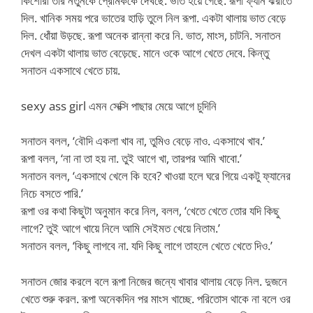
কিশোরী তার নতুনকে প্রেমিককে দেখছে. ভাত হয়ে গেছে. রূপা ফ্যান ঝরাতে
দিল. খানিক সময় পরে ভাতের হাড়ি তুলে নিল রূপা. একটা থালায় ভাত বেড়ে
দিল. ধোঁয়া উড়ছে. রূপা অনেক রান্না করে নি. ভাত, মাংস, চাটনি. সনাতন
দেখল একটা থালায় ভাত বেড়েছে. মানে ওকে আগে খেতে দেবে. কিন্তু
সনাতন একসাথে খেতে চায়.
sexy ass girl এমন সেক্সি পাছার মেয়ে আগে চুদিনি
সনাতন বলল, ‘বৌদি একলা খাব না, তুমিও বেড়ে নাও. একসাথে খাব.’
রূপা বলল, ‘না না তা হয় না. তুই আগে খা, তারপর আমি খাবো.’
সনাতন বলল, ‘একসাথে খেলে কি হবে? খাওয়া হলে ঘরে গিয়ে একটু ফ্যানের
নিচে বসতে পারি.’
রূপা ওর কথা কিছুটা অনুমান করে নিল, বলল, ‘খেতে খেতে তোর যদি কিছু
লাগে? তুই আগে খায়ে নিলে আমি সেইমত খেয়ে নিতাম.’
সনাতন বলল, ‘কিছু লাগবে না. যদি কিছু লাগে তাহলে খেতে খেতে দিও.’
সনাতন জোর করলে বলে রূপা নিজের জন্যে খাবার থালায় বেড়ে নিল. দুজনে
খেতে শুরু করল. রূপা অনেকদিন পর মাংস খাচ্ছে. পরিতোস থাকে না বলে ওর