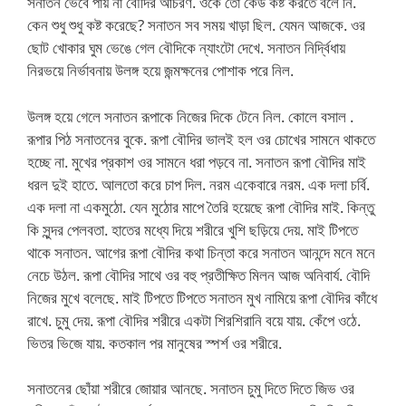
সনাতন ভেবে পায় না বৌদির আচরণ. ওকে তো কেউ কষ্ট করতে বলে নি.
কেন শুধু শুধু কষ্ট করেছে? সনাতন সব সময় খাড়া ছিল. যেমন আজকে. ওর
ছোট খোকার ঘুম ভেঙে গেল বৌদিকে ন্যাংটো দেখে. সনাতন নির্দ্বিধায়
নিরভয়ে নির্ভাবনায় উলঙ্গ হয়ে জন্মক্ষনের পোশাক পরে নিল.
উলঙ্গ হয়ে গেলে সনাতন রূপাকে নিজের দিকে টেনে নিল. কোলে বসাল .
রূপার পিঠ সনাতনের বুকে. রূপা বৌদির ভালই হল ওর চোখের সামনে থাকতে
হচ্ছে না. মুখের প্রকাশ ওর সামনে ধরা পড়বে না. সনাতন রূপা বৌদির মাই
ধরল দুই হাতে. আলতো করে চাপ দিল. নরম একেবারে নরম. এক দলা চর্বি.
এক দলা না একমুঠো. যেন মুঠোর মাপে তৈরি হয়েছে রূপা বৌদির মাই. কিন্তু
কি সুন্দর পেলবতা. হাতের মধ্যে দিয়ে শরীরে খুশি ছড়িয়ে দেয়. মাই টিপতে
থাকে সনাতন. আগের রূপা বৌদির কথা চিন্তা করে সনাতন আনন্দে মনে মনে
নেচে উঠল. রূপা বৌদির সাথে ওর বহু প্রতীক্ষিত মিলন আজ অনিবার্য. বৌদি
নিজের মুখে বলেছে. মাই টিপতে টিপতে সনাতন মুখ নামিয়ে রূপা বৌদির কাঁধে
রাখে. চুমু দেয়. রূপা বৌদির শরীরে একটা শিরশিরানি বয়ে যায়. কেঁপে ওঠে.
ভিতর ভিজে যায়. কতকাল পর মানুষের স্পর্শ ওর শরীরে.
সনাতনের ছোঁয়া শরীরে জোয়ার আনছে. সনাতন চুমু দিতে দিতে জিভ ওর