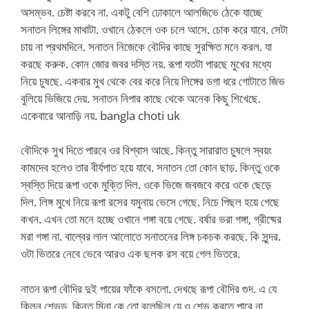
অসম্ভব. চেষ্টা করবে না. একটু বেশি ঢোকালে আলজিভে ঠেকে যাচ্ছে
সনাতন লিঙ্গের মাথাটা. ওখানে ঠেকলে ওক চলে আসে. চোক করে যাবে. সেটা
চায় না প্রথমদিনে. সনাতন নিজেকে বৌদির কাছে সুরক্ষিত মনে করল. যা
করছে করুক. কোন জোর জবর দস্তি নয়. রূপা যতটা পারছে মুখের মধ্যে
নিয়ে চুষছে. একবার মুখ থেকে বের করে নিয়ে লিঙ্গের ডগা ধরে গোটাতে জিভ
বুলিয়ে ভিজিয়ে দেয়. সনাতন নিপার কাছে থেকে অনেক কিছু শিখেছে.
একেবারে আনাড়ি নয়. bangla choti uk
বৌদিকে সুখ দিতে পারবে ওর বিশ্বাস আছে. কিন্তু সারারাত চুষলে স্বয়ং
কামদেব হলেও তার বীর্যপাত হয়ে যাবে. সনাতন তো কোন ছাড়. কিন্তু ওকে
স্বস্তি দিয়ে রূপা ওকে মুক্তি দিল. ওকে ভিজে জবজবে করে ওকে ছেড়ে
দিল. লিঙ্গ মুখে নিয়ে রূপা রসের যমুনায় ভেসে গেছে. নিচে পিছল হয়ে গেছে
কখন. এখন তো মনে হচ্ছে ওখানে গঙ্গা বয়ে গেছে. বর্ষার ভরা গঙ্গা, গ্রীষ্মের
মরা গঙ্গা না. বাল্বের লাল আলোতে সনাতনের লিঙ্গ চকচক করছে. কি সুন্দর.
ওটা ভিতরে নেবে ভেবে আরও এক ছলক রস বয়ে গেল ভিতরে.
নাতন রূপা বৌদির দুই পায়ের ফাঁকে বসলো. দেখছে রূপা বৌদির গুদ. এ যে
ক্লিন শেভড. কিন্তু মিনা কে তো বলেছিল যে ও শেভ করতে পারে না.