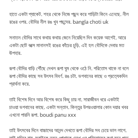
হাতে একটা প্যাকেট. শহর থেকে নিজে পছন্দ করে শাড়িটা কিনে এনেছে. নীল
রঙের ওপর. বৌদির নীল রঙ খুব পছন্দের. bangla choti uk
সনাতন বৌদির সাথে কথায় কথায় জেনে নিয়েছিল দিন কয়েক আগেই. আরে
একটা ছোট বক্সে মানানসই রঙের কাঁচের চুড়ি. এই হল বৌদিকে দেবার মত
ঊপহার.
রূপা বৌদির বাড়ি পৌঁছে দেখল রূপা ঘুম থেকে ওঠে নি. পরিতোস থাকে না বলে
রূপা বৌদির কাছে সব উৎসব বিবর্ণ. রঙ চটা. ভগবানের কাছে ও প্রত্যেকদিন
প্রার্থনা করে.
তাই বিশেষ দিনে আর বিশেষ করে কিছু চায় না. সারাজীবন ধরে একটাই
চাওয়া ভগবানের কাছে. একটা সন্তান. কিন্তুর উপরওয়ালার কোন দয়ার খবর
এখনো পায়নি রূপা. boudi panu xxx
তাই উৎসবের দিনে বাচ্চাদের আনন্দ দেখতে রূপা বৌদির সব চেয়ে ভাল লাগে.
তাই মন্দিরে যায়. সবাইকে নতুন পোশাকে দেখে ওর পরিতোসের কথা মনে পড়ে