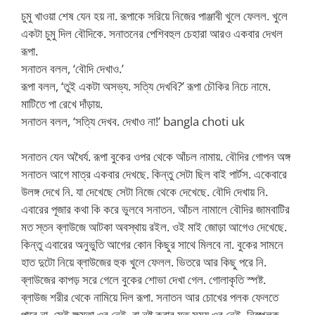
চুমু খাওয়া শেষ যেন হয় না. রূপাকে সরিয়ে নিজের পাঞ্জাবী খুলে ফেলল. খুলে
একটা চুমু দিল বৌদিকে. সনাতনের পেশিবহুল চেহারা আরও একবার দেখল
রূপা.
সনাতন বলল, ‘বৌদি দেখাও.’
রূপা বলল, ‘তুই একটা অসভ্য. সত্যি দেখবি?’ রূপা চৌকির নিচে নামে.
মাটিতে পা রেখে দাঁড়ায়.
সনাতন বলল, ‘সত্যি দেখব. দেখাও না!’ bangla choti uk
সনাতন যেন অধৈর্য. রূপা বুকের ওপর থেকে আঁচল নামায়. বৌদির গোপন অঙ্গ
সনাতন আগে মাত্র একবার দেখছে. কিন্তু সেটা ছিল বাই পার্টস. একেবারে
উলঙ্গ দেখে নি. যা দেখেছে সেটা নিজে থেকে দেখেছে. বৌদি দেখায় নি.
এবারের পূজার কথা কি করে ভুলবে সনাতন. আঁচল নামালে বৌদির জামবাটির
মত স্তন ব্লাউজে আটকা অবস্থায় রইল. ওই মাই জোড়া আগেও দেখেছে.
কিন্তু এবারের অনুভুতি আগের কোন কিছুর সাথে মিলবে না. বুকের সামনে
হাত দুটো নিয়ে ব্লাউজের হুক খুলে ফেলল. ভিতরে আর কিছু পরে নি.
ব্লাউজের কাপড় সরে গেলে বুকের শোভা দেখা গেল. গোলাকৃতি স্পষ্ট.
ব্লাউজ শরীর থেকে নামিয়ে দিল রূপা. সনাতন আর চোখের পলক ফেলতে
পারে না. সেই ক্ষমতা ওর নেই. বা নষ্ট করার মত সময় ওর নেই. নিস্পলক