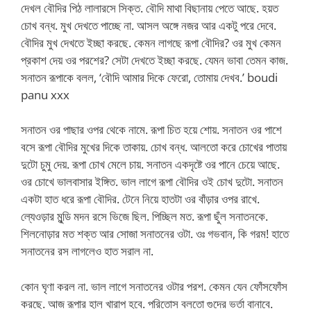
দেখল বৌদির পিঠ লালারসে সিক্ত. বৌদি মাথা বিছানায় পেতে আছে. হয়ত
চোখ বন্ধ. মুখ দেখতে পাচ্ছে না. আসল অঙ্গে নজর আর একটু পরে দেবে.
বৌদির মুখ দেখতে ইচ্ছা করছে. কেমন লাগছে রূপা বৌদির? ওর মুখ কেমন
প্রকাশ দেয় ওর পরশের? সেটা দেখতে ইচ্ছা করছে. যেমন ভাবা তেমন কাজ.
সনাতন রূপাকে বলল, ‘বৌদি আমার দিকে ফেরো, তোমায় দেখব.’ boudi
panu xxx
সনাতন ওর পাছার ওপর থেকে নামে. রূপা চিত হয়ে শোয়. সনাতন ওর পাশে
বসে রূপা বৌদির মুখের দিকে তাকায়. চোখ বন্ধ. আলতো করে চোখের পাতায়
দুটো চুমু দেয়. রূপা চোখ মেলে চায়. সনাতন একদৃষ্টে ওর পানে চেয়ে আছে.
ওর চোখে ভালবাসার ইঙ্গিত. ভাল লাগে রূপা বৌদির ওই চোখ দুটো. সনাতন
একটা হাত ধরে রূপা বৌদির. টেনে নিয়ে হাতটা ওর বাঁড়ার ওপর রাখে.
ল্যেওড়ার মুন্ডি মদন রসে ভিজে ছিল. পিচ্ছিল মত. রূপা ছুঁল সনাতনকে.
শিলনোড়ার মত শক্ত আর সোজা সনাতনের ওটা. ওঃ গভবান, কি গরম! হাতে
সনাতনের রস লাগলেও হাত সরাল না.
কোন ঘৃণা করল না. ভাল লাগে সনাতনের ওটার পরশ. কেমন যেন ফোঁসফোঁস
করছে. আজ রূপার হাল খারাপ হবে. পরিতোস বলতো গুদের ভর্তা বানাবে.