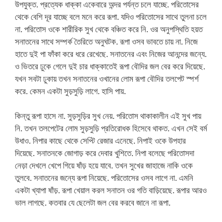
উপযুক্ত. প্রত্যেক ধাক্কা একেবারে অন্দর পর্যন্ত চলে যাচ্ছে. পরিতোসের
থেকে বেশি দূর যাচ্ছে বলে মনে করে রূপা. যদিও পরিতোসের সাথে তুলনা চলে
না. পরিতোস ওকে শারীরিক সুখ থেকে বঞ্চিত করে নি. ওর অনুপস্থিতি হয়ত
সনাতনের সাথে সম্পর্ক তৈরিতে অনুঘটক. রূপা ওসব ভাবতে চায় না. নিজে
হাতে দুই পা ফাঁকা করে ধরে রেখেছে. সনাতনের এবং নিজের আনন্দের জন্যে.
ও ভিতরে ঢুকে গেলে দুই চার ধাক্কাতেই রূপা বৌদির জল বের করে দিয়েছে.
যখন সবটা ঢুকায় তখন সনাতনের ওখানের লোম রূপা বৌদির তলপেট স্পর্শ
করে. কেমন একটা সুড়সুড়ি লাগে. হাসি পায়.
কিন্তু রূপা হাসে না. সুড়সুড়ির সুখ নেয়. পরিতোস থাকাকালীন এই সুখ পায়
নি. তখন তলপেটের লোম সুড়সুড়ি প্রতিরোধক হিসেবে থাকত. এখন সেই বর্ম
উধাও. নিপার কাছে থেকে সেপ্টি রেজার এনেছে. নিপাই ওকে উপহার
দিয়েছে. সনাতনকে জোগাড় করে দেবার খুশিতে. নিপা বলেছে পরিতোসদা
নেড়া দেখলে খেপে গিয়ে ষাঁড় হয়ে যাবে. তখন সুখের জাহাজে নাকি ওকে
তুলবে. সনাতনের জন্যে রূপা নিয়েছে. পরিতোসের ওসব লাগে না. এমনি
একটা খ্যাপা ষাঁড়. রূপা খেয়াল করল সনাতন ওর গতি বাড়িয়েছে. রূপার আরও
ভাল লাগছে. কতবার যে ছেলেটা জল বের করবে জানে না রূপা.