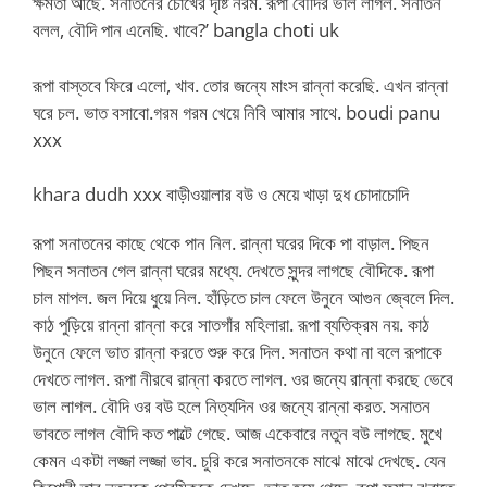
ক্ষমতা আছে. সনাতনের চোখের দৃষ্টি নরম. রূপা বৌদির ভাল লাগল. সনাতন
বলল, বৌদি পান এনেছি. খাবে?’ bangla choti uk
রূপা বাস্তবে ফিরে এলো, খাব. তোর জন্যে মাংস রান্না করেছি. এখন রান্না
ঘরে চল. ভাত বসাবো.গরম গরম খেয়ে নিবি আমার সাথে. boudi panu
xxx
khara dudh xxx বাড়ীওয়ালার বউ ও মেয়ে খাড়া দুধ চোদাচোদি
রূপা সনাতনের কাছে থেকে পান নিল. রান্না ঘরের দিকে পা বাড়াল. পিছন
পিছন সনাতন গেল রান্না ঘরের মধ্যে. দেখতে সুন্দর লাগছে বৌদিকে. রূপা
চাল মাপল. জল দিয়ে ধুয়ে নিল. হাঁড়িতে চাল ফেলে উনুনে আগুন জ্বেলে দিল.
কাঠ পুড়িয়ে রান্না রান্না করে সাতগাঁর মহিলারা. রূপা ব্যতিক্রম নয়. কাঠ
উনুনে ফেলে ভাত রান্না করতে শুরু করে দিল. সনাতন কথা না বলে রূপাকে
দেখতে লাগল. রূপা নীরবে রান্না করতে লাগল. ওর জন্যে রান্না করছে ভেবে
ভাল লাগল. বৌদি ওর বউ হলে নিত্যদিন ওর জন্যে রান্না করত. সনাতন
ভাবতে লাগল বৌদি কত পাল্টে গেছে. আজ একেবারে নতুন বউ লাগছে. মুখে
কেমন একটা লজ্জা লজ্জা ভাব. চুরি করে সনাতনকে মাঝে মাঝে দেখছে. যেন