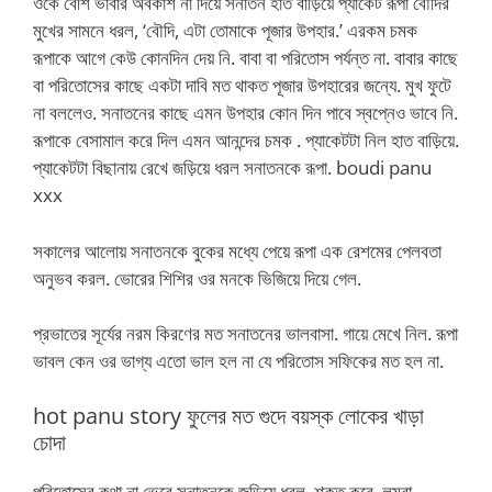
ওকে বেশি ভাবার অবকাশ না দিয়ে সনাতন হাত বাড়িয়ে প্যাকেট রূপা বৌদির
মুখের সামনে ধরল, ‘বৌদি, এটা তোমাকে পূজার উপহার.’ এরকম চমক
রূপাকে আগে কেউ কোনদিন দেয় নি. বাবা বা পরিতোস পর্যন্ত না. বাবার কাছে
বা পরিতোসের কাছে একটা দাবি মত থাকত পূজার উপহারের জন্যে. মুখ ফুটে
না বললেও. সনাতনের কাছে এমন উপহার কোন দিন পাবে স্বপ্নেও ভাবে নি.
রূপাকে বেসামাল করে দিল এমন আনন্দের চমক . প্যাকেটটা নিল হাত বাড়িয়ে.
প্যাকেটটা বিছানায় রেখে জড়িয়ে ধরল সনাতনকে রূপা. boudi panu
xxx
সকালের আলোয় সনাতনকে বুকের মধ্যে পেয়ে রূপা এক রেশমের পেলবতা
অনুভব করল. ভোরের শিশির ওর মনকে ভিজিয়ে দিয়ে গেল.
প্রভাতের সূর্যের নরম কিরণের মত সনাতনের ভালবাসা. গায়ে মেখে নিল. রূপা
ভাবল কেন ওর ভাগ্য এতো ভাল হল না যে পরিতোস সফিকের মত হল না.
hot panu story ফুলের মত গুদে বয়স্ক লোকের খাড়া
চোদা
পরিতোসের কথা না ভেবে সনাতনকে জড়িয়ে ধরল. শক্ত করে. লম্বা