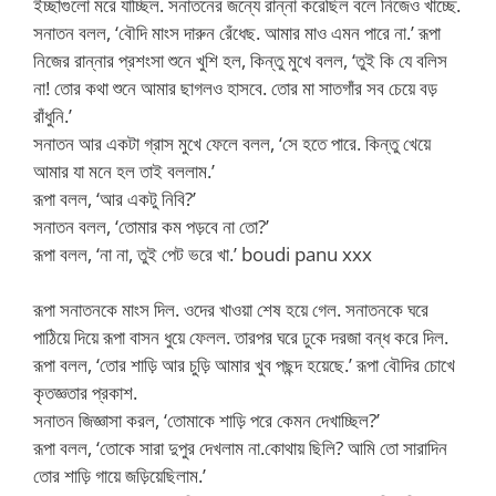
ইচ্ছাগুলো মরে যাচ্ছিল. সনাতনের জন্যে রান্না করেছিল বলে নিজেও খাচ্ছে.
সনাতন বলল, ‘বৌদি মাংস দারুন রেঁধেছ. আমার মাও এমন পারে না.’ রূপা
নিজের রান্নার প্রশংসা শুনে খুশি হল, কিন্তু মুখে বলল, ‘তুই কি যে বলিস
না! তোর কথা শুনে আমার ছাগলও হাসবে. তোর মা সাতগাঁর সব চেয়ে বড়
রাঁধুনি.’
সনাতন আর একটা গ্রাস মুখে ফেলে বলল, ‘সে হতে পারে. কিন্তু খেয়ে
আমার যা মনে হল তাই বললাম.’
রূপা বলল, ‘আর একটু নিবি?’
সনাতন বলল, ‘তোমার কম পড়বে না তো?’
রূপা বলল, ‘না না, তুই পেট ভরে খা.’ boudi panu xxx
রূপা সনাতনকে মাংস দিল. ওদের খাওয়া শেষ হয়ে গেল. সনাতনকে ঘরে
পাঠিয়ে দিয়ে রূপা বাসন ধুয়ে ফেলল. তারপর ঘরে ঢুকে দরজা বন্ধ করে দিল.
রূপা বলল, ‘তোর শাড়ি আর চুড়ি আমার খুব পছন্দ হয়েছে.’ রূপা বৌদির চোখে
কৃতজ্ঞতার প্রকাশ.
সনাতন জিজ্ঞাসা করল, ‘তোমাকে শাড়ি পরে কেমন দেখাচ্ছিল?’
রূপা বলল, ‘তোকে সারা দুপুর দেখলাম না.কোথায় ছিলি? আমি তো সারাদিন
তোর শাড়ি গায়ে জড়িয়েছিলাম.’