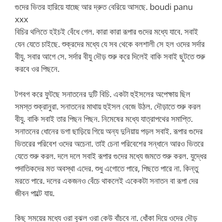
গুদের ভিতর হারিয়ে যাচ্ছে আর দ্রুত বেরিয়ে আসছে. boudi panu
xxx
বিচির থলিতে হইচই বেঁধে গেল. কারা কারা রূপার গুদের মধ্যে যাবে. সবাই
যেন যেতে চাইছে. শুক্রদের মধ্যে যে সব থেকে বলশালী সে হল ওদের সর্দার
বীযু. সবার আগে সে. সর্দার বীযু দৌড় শুরু করে দিলেই বাকি সবাই ছুটতে শুরু
করবে ওর পিছনে.
টগবগ করে ফুটছে সনাতনের দুটি বিচি. একটা হুইসলের অপেক্ষায় ছিল
সমস্ত শুক্রানুরা. সনাতনের মাথায় হুইসল বেজে উঠল. দৌড়াতে শুরু করল
বীযু. বাকি সবাই তার পিছন পিছন. নিমেষের মধ্যে যাত্রাপথের সমাপ্তি.
সনাতনের ধোনের ডগা ছাড়িয়ে গিয়ে অন্য দুনিয়ায় পড়ল সবাই. রূপার গুদের
ভিতরের পরিবেশ ওদের অচেনা. তাই চেনা পরিবেশের সন্ধানে আরও ভিতরে
যেতে শুরু করল. দলে দলে সবাই রূপার গুদের মধ্যে জমতে শুরু করল. যুদ্ধের
পদাতিকদের মত অবস্থা এদের. শুধু এগোতে পারে, পিছতে পারে না. কিন্তু
মরতে পারে. দলের একজনও বেঁচে থাকলেই একেকটা সনাতন বা রূপা দের
জীবন পাল্টে যায়.
কিছু সময়ের মধ্যে ওরা বুঝল ওরা কেউ বাঁচবে না. ধোঁকা দিয়ে ওদের দৌড়