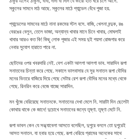
ঠাকুর এলেই ঠাকুমা, বাবা, দাদা বা দিদি যে কারো হাত ধরে চলে আসে.
স্কুলের সামনে মাঠ আছে. স্কুলের মাঠে প্যান্ডেল বেঁধে পুজা হয়.
প্যান্ডেলের সামনের মাঠে নানা রকমের স্টল বসে. বাজি, খেলনা বন্দুক, রঙ
বেরঙের বেলুন, তেলে ভাজা, অন্যান্য খাবার মানে চিনে খাবার, মোঘলাই
খাবার আরও কত কি! কিছু লোক পূজার এই সময় দুই পয়সা রোজগার করে
নেবার সুযোগ হারাতে পারে না.
ছোটদের ওপর খবরদারি নেই. বেশ একটা আলগা আলগা ভাব. সারাদিন রূপা
সনাতনের চিন্তা করে গেছে. সকালে ভালবাসার যে সুর সনাতন রূপা বৌদির
মনের ভিতরে বাজিয়ে দিয়ে গেছে সেটার রেশ রূপা বৌদির মনের মধ্যে থেকে
গেছে. রিনরিন করে বেজে যাচ্ছে সারাদিন.
মন খুঁজে বেরিয়েছে সনাতনকে. সনাতনের দেখা মেলে নি. সারাটা দিন ছেলেটা
কোথায় থাকে কে জানে! দুচোখে সনাতনের জন্যে তৃষ্ণা. তৃষ্ণা মেটে নি.
রূপা ভাবল কেন যে সন্ধ্যাবেলা আসতে বলেছিল, দুপুরে বললে তো দুপুরেই
আসত সনাতন. যা হবার হয়ে গেছে. রূপা বেরিয়ে গ্রামের অনেকের সাথে