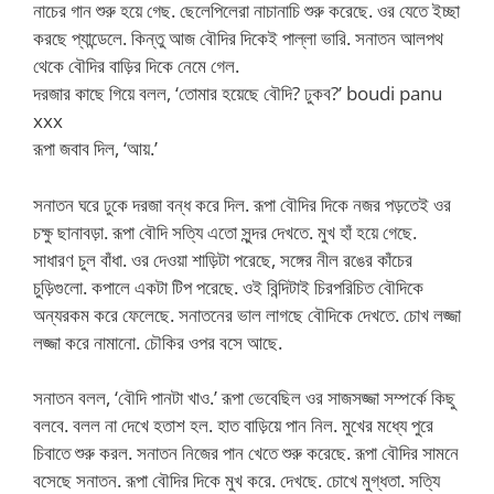
নাচের গান শুরু হয়ে গেছ. ছেলেপিলেরা নাচানাচি শুরু করেছে. ওর যেতে ইচ্ছা
করছে প্যান্ডেলে. কিন্তু আজ বৌদির দিকেই পাল্লা ভারি. সনাতন আলপথ
থেকে বৌদির বাড়ির দিকে নেমে গেল.
দরজার কাছে গিয়ে বলল, ‘তোমার হয়েছে বৌদি? ঢুকব?’ boudi panu
xxx
রূপা জবাব দিল, ‘আয়.’
সনাতন ঘরে ঢুকে দরজা বন্ধ করে দিল. রূপা বৌদির দিকে নজর পড়তেই ওর
চক্ষু ছানাবড়া. রূপা বৌদি সত্যি এতো সুন্দর দেখতে. মুখ হাঁ হয়ে গেছে.
সাধারণ চুল বাঁধা. ওর দেওয়া শাড়িটা পরেছে, সঙ্গের নীল রঙের কাঁচের
চুড়িগুলো. কপালে একটা টিপ পরেছে. ওই বিন্দিটাই চিরপরিচিত বৌদিকে
অন্যরকম করে ফেলেছে. সনাতনের ভাল লাগছে বৌদিকে দেখতে. চোখ লজ্জা
লজ্জা করে নামানো. চৌকির ওপর বসে আছে.
সনাতন বলল, ‘বৌদি পানটা খাও.’ রূপা ভেবেছিল ওর সাজসজ্জা সম্পর্কে কিছু
বলবে. বলল না দেখে হতাশ হল. হাত বাড়িয়ে পান নিল. মুখের মধ্যে পুরে
চিবাতে শুরু করল. সনাতন নিজের পান খেতে শুরু করেছে. রূপা বৌদির সামনে
বসেছে সনাতন. রূপা বৌদির দিকে মুখ করে. দেখছে. চোখে মুগ্ধতা. সত্যি