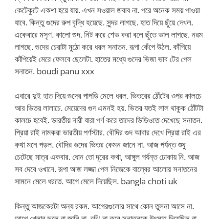
কেটেকুটে একশা হয়ে যায়. এখন সওয়াল জবাব না. পরে অনেক সময় পাওয়া
যাবে. কিন্তু গুদের রুপ বৃদ্ধি হয়েছে. সুন্দর লাগছে. হাত দিয়ে ছুঁয়ে দেখল.
একেবারে মসৃণ. কালো গুদ. নিট করে শেভ করা বলে ছুঁতে ভাল লাগছে. নরম
লাগছে. গুদের চেরাটা মুঠো করে ধরল সনাতন. রূপা কেঁপে উঠল. কাঁপিয়ে
কাঁপিয়েই মেরে ফেলবে ছেলেটা. হাতের মধ্যে গুদের ভিজা ভাব টের পেল
সনাতন. boudi panu xxx
এবারে দুই হাত দিয়ে গুদের পাপড়ি মেলে ধরল. ভিতরের ঠোঁটের ওপর কালচে
আর ভিতর লালাচে. মেয়েদের গুদ এমনই হয়. ভিতর যতই লাল থাকুক ঠোঁটটা
কালচে হবেই. ভারতীয় নারী যারা পর্ণ করে তাদের ভিডিওতে দেখেছে সনাতন.
প্রিয়া রাই নামকরা ভারতীয় পর্ণস্টার. বৌদির গুদ আবার দেখে প্রিয়া রাই এর
কথা মনে পড়ল. বৌদির গুদের ভিতর কেমন জানে না. আজ পর্যন্ত শুধু
চেটেছে মাত্র একবার. ধোন তো দূরের কথা, আঙ্গুল পর্যন্ত ঢোকায় নি. আজ
সব দেবে ওখানে. রূপা আজ লজ্জা পেল নিজেকে বাল্বের আলোয় সনাতনের
সামনে মেলে ধরতে. আগে মেলে দিয়েছিল. bangla choti uk
কিন্তু আজকেরটা অন্য রকম. আগেরগুলোর সাথে কোন তুলনা আসে না.
আগে খেলার ছলে বা জানি না, বুঝি না করে সনাতনকে উৎসাহ দিয়েছিল বা