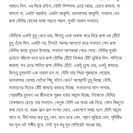
সামনে নিল. ওর দিকে চাইল. বৌদি নিষ্পলক চেয়ে আছে. চোখে কামনা. না
কামনা না. একটা প্রার্থনা. একটা আকুতি. ভালবাসার আকুতি. সনাতন যেন
রূপা বৌদির চোখের ভাষা পড়তে পারল. মুখটা নামাল সনাতন.
বৌদিকে একটা চুমু খেতে চায়. কিন্তু ওকে অবাক করে দিয়ে রূপা ওর ঠোঁটে
চুমু এঁকে দিল. একটা নয়, তিনটে পরপর আলতো করে সনাতন পেল রূপা
বৌদির কাছে চুম্বন উপহার. সনাতন আশকারা পেয়ে গেছে. বৌদির মুখটা
দুহাতে আঁচলা ভরে ধরে রূপা বৌদির ঠোঁটে নিজের ঠোঁট ডুবিয়ে দিল. শান্তির
জায়গা. সব চেয়ে শান্তি রূপা বৌদির ঠোঁটে. একটু চুষে দেয়, একটু কামড়ে.
কিন্তু চুম্বনটা এক তরফা হল না. বৌদি তার প্রিয় পুরুষকে পেয়েছে.
ভালবাসার খেলায় সেইবা পিছু হটবে কেন? আগ্রাসী চুমু দিচ্ছে বৌদি.
সনাতনের নিচের ঠোঁট কামড়ে কামড়ে দিচ্ছে. সনাতনের ভাল লাগছে.
প্রেয়সীর চুম্বন ওর জীবনকে পুরুষ হবার আনন্দ দিচ্ছে. নিজেকে বৌদির
হেফাজতে ছেড়ে দেয় সনাতন. খেলুক বৌদি ওর অধর ওষ্ঠ নিয়ে. কোন কিছুতে
বাধা দেবে না. বরঞ্চ অল্প অল্প সংগত দেবে. একপেশে ম্যাচ হলে বৌদি আনন্দ
পাবে না. দীর্ঘ সময় ধরে চুমু খেল. মনে ভরে খেল. প্রাণ জুরিয়ে খেল. পৃথিবীর
যত সুখ ওই সঙ্গীর মুখে. সেই সুখ শুধু মুখ লাগিয়েই পাওয়া যায়.