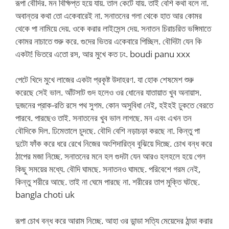
রূপা বৌদির. মন বিক্ষিপ্ত হয়ে যায়. তাল কেটে যায়. তাই বেশি কথা বলে না.
অবান্তর কথা তো একেবারেই না. সনাতনের গলা থেকে হাত আর কোমর
থেকে পা নামিয়ে দেয়. ওকে করার লাইসেন্স দেয়. সনাতন চিরাচরিত ভঙ্গিমাতে
কোমর নাচাতে শুরু করে. গুদের ভিতর একেবারে পিচ্ছিল. বৌদিটা যেন কি
একটা! ভিতরে এতো রস, আর মুখে কত ঢং. boudi panu xxx
পেটে খিদে মুখে লাজের একটা প্রকৃষ্ট উদাহরণ. যা হোক শেষমেশ শুরু
করেছে সেই ভাল. আঁটসাট গুদ হলেও ওর ধোনের যাতায়াত খুব অনায়াস.
দুজনের প্রাক-রতি রসে পথ সুগম. কোন অসুবিধা নেই, হইহই ঢুকতে বেরতে
পারবে. পারছেও তাই. সনাতনের খুব ভাল লাগছে. মন এবং এখন তন
বৌদিকে দিল. ঢিমেতালে চুদছে. বৌদি বেশি নড়াচড়া করছে না. কিন্তু পা
দুটো ফাঁক করে ধরে রেখে নিজের অংশিদারিত্ব বুঝিয়ে দিচ্ছে. চোখ বন্ধ করে
ঠাপের মজা নিচ্ছে. সনাতনের মনে হল গুদটা যেন আরও হলহলে হয়ে গেল
কিছু সময়ের মধ্যে. বৌদি ঘামছে. সনাতনও ঘামছে. পরিবেশে গরম নেই,
কিন্তু শরীরে আছে. তাই না ঘেমে পারছে না. শরীরের তাপ মুক্তি ঘটছে.
bangla choti uk
রূপা চোখ বন্ধ করে আরাম নিচ্ছে. আহা ওর ডান্ডা সত্যি মেয়েদের ঠান্ডা করার