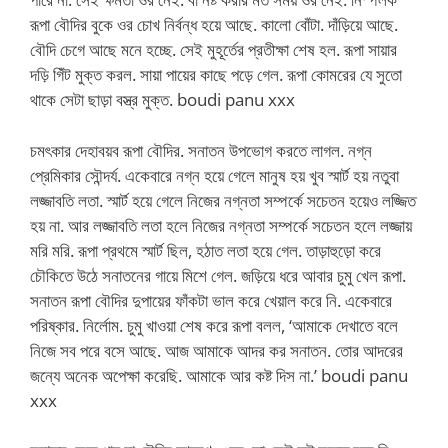
রূপা বৌদির বুকে ওর চোখ নির্বন্ধ হয়ে আছে. কালো বোঁটা. দাঁড়িয়ে আছে.
বৌদি চেগে আছে মনে হচ্ছে. সেই মুহূর্তের প্রতীক্ষা শেষ হল. রূপা সায়ার
দড়ি গিঁট মুক্ত করল. সায়া পায়ের কাছে পড়ে গেল. রূপা কোমরের যে সুতো
থাকে সেটা ছাড়া বস্ত্র মুক্ত. boudi panu xxx
চমৎকার দেহাবয়ব রূপা বৌদির. সনাতন উপভোগ করতে লাগল. নগ্ন
প্রেমিকার সৌন্দর্য. একেবারে নগ্ন হয়ে গেলে মানুষ হয় খুব স্মার্ট হয় নতুবা
লজ্জাবতি লতা. স্মার্ট হয়ে গেলে নিজের নগ্নতা সম্পর্কে সচেতন হয়েও লজ্জিত
হয় না. আর লজ্জাবতি লতা হলে নিজের নগ্নতা সম্পর্কে সচেতন হলে লজ্জায়
মরি মরি. রূপা প্রথমে স্মার্ট ছিল, হঠাত লতা হয়ে গেল. তাড়াহুড়ো করে
চৌকিতে উঠে সনাতনের গায়ে মিশে গেল. জড়িয়ে ধরে আবার চুমু খেল রূপা.
সনাতন রূপা বৌদির দুপায়ের ফাঁকটা ভাল করে খেয়াল করে নি. একেবারে
পরিষ্কার. নির্লোম. চুমু খাওয়া শেষ করে রূপা বলল, ‘আমাকে দেখাতে বলে
নিজে সব পরে বসে আছে. আজ আমাকে আদর কর সনাতন. তোর আদরের
জন্যে অনেক অপেক্ষা করেছি. আমাকে আর কষ্ট দিস না.’ boudi panu
xxx