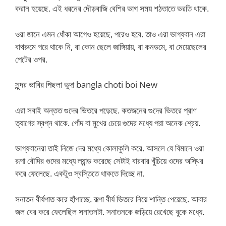
করান হয়েছে. এই ধরনের দৌড়বাজি বেশির ভাগ সময় শঠতাতে ভরতি থাকে.
ওরা জানে এমন ধোঁকা আগেও হয়েছে, পরেও হবে. তাও এরা ভাগ্যবান এরা
বাথরুমে পরে থাকে নি, বা কোন ছেলে জাঙ্গিয়ায়, বা কনডমে, বা মেয়েছেলের
পেটের ওপর.
সুন্দর ভাবির পিছলা ভুদা bangla choti boi New
এরা সবাই অন্তত গুদের ভিতরে পড়েছে. কতজনের গুদের ভিতরে প্রাণ
ত্যাগের স্বপ্ন থাকে. পোঁদ বা মুখের চেয়ে গুদের মধ্যে পরা অনেক শ্রেয়.
ভাগ্যবানেরা তাই নিজে দের মধ্যে কোলাকুলি করে. আসলে যে বিমানে ওরা
রূপা বৌদির গুদের মধ্যে ল্যান্ড করেছে সেটাই বারবার খুঁচিয়ে ওদের অস্থির
করে ফেলেছে. একটুও স্বস্তিতে থাকতে দিচ্ছে না.
সনাতন বীর্যপাত করে হাঁপাচ্ছে. রূপা বীর্য ভিতরে নিয়ে শান্তি পেয়েছে. আবার
জল বের করে ফেলেছিল সনাতনটা. সনাতনকে জড়িয়ে রেখেছে বুকে মধ্যে.