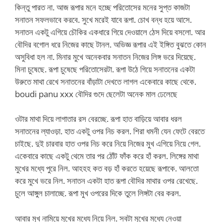
কিন্তু পারত না. আজ রূপার মনে হচ্ছে পরিতোসের মনের সুপ্ত কাজটা
সনাতন সফলভাবে করবে. সুখে মরেই যাবে রূপা. চোখ বন্ধ হয়ে আসে.
সনাতন একটু এগিয়ে চৌকির একধারে গিয়ে দেওয়ালে ঠেস দিয়ে বসলো. আর
বৌদির বগোল ধরে নিজের কাছে টানল. অভিজ্ঞ রূপার এই ইঙ্গিত বুঝতে কোন
অসুবিধা হল না. মিনার মুখে অনেকবার সনাতন নিজের লিঙ্গ ভরে দিয়েছে.
মিনা চুষেছে. রূপা চুষেছে পরিতোসেরটা. রূপা উঠে গিয়ে সনাতনের একটা
উরুতে মাথা রেখে সনাতনের বাঁড়াটা দেখতে লাগল একেবারে কাছে থেকে.
boudi panu xxx বৌদির গুদে ছেলেটা অনেক মাল ঢেলেছে
ওটার মাথা দিয়ে লাগাতার রস বেরচ্ছে. রূপা হাত বাড়িয়ে আবার ধরল
সনাতনের ল্যাওড়া. হাত একটু ওপর নিচ করল. শিরা ধমনী যেন ফেটে বেরতে
চাইছে. দুই চারবার হাত ওপর নিচ করে নিয়ে নিজের মুখ এগিয়ে নিয়ে গেল.
একেবারে কাছে একটু থেমে তার পর ঠোঁট ফাঁক করে হাঁ করল. লিঙ্গের মাথা
মুখের মধ্যে পুরে নিল. আহহহ কত বড় হাঁ করতে হয়েছে রূপাকে. আলতো
করে মুখে ভরে নিল. সনাতন একটা হাত রূপা বৌদির মাথার ওপর রেখেছে.
চুলে আঙ্গুল চালাচ্ছে. রূপা মুখ ওপরের দিকে তুলে লিঙ্গটা বের করল.
আবার মুখ নামিয়ে মুখের মধ্যে নিয়ে নিল. সবটা মুখের মধ্যে নেওয়া