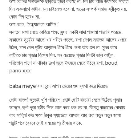
রূপা বৌদির সনাতনকে ছাড়তে ইচ্ছা করছে না. মন চায় আজ উৎসবের সারাটা
দিন একসাথে কাটায়. মন চাইলেও হবে না. ওদের সম্পর্ক সমাজ স্বীকৃত নয়,
কোন দিন হবেও না.
রূপা বলল, ‘সন্ধ্যাবেলা আসিস.’
সনাতন মাথা নেড়ে বেরিয়ে পড়ে. সুন্দর একটা সাদা পাজামা পাঞ্জাবি পরেছে.
সকালের সূর্য্যের আলো ওর শরীরে পড়ছে. রূপা দেখল সনাতন আলের ওপরে
উঠল, চলে গেল দৃষ্টির আড়ালে ধীরে ধীরে. রূপা আর শুল না. সুন্দর করে
কাটাতে চায় পূজার বিশেষ দিন. মন চেয়েছে পূজার দিনটা ভাল কাটুক.
পরিতোস পাশে না থাকার দুঃখ ভুলে উৎসবে মেতে উঠবে রূপা. boudi
panu xxx
baba meye বাবা চুদে আপন মেয়ের গুদ ব্যাথা করে দিয়েছে
গোটা সাতগাঁ জুড়েই খুশি পরিবেশ. ছোট ছোট বাচ্চারা মেতে উঠেছে পূজার
আনন্দে. দুর্গা পূজা ষষ্ঠীর দিনে ভাল করে শুরু হয় না. কিন্তু বাচ্চাদের বোঝায়
কার সাধ্যি! কত ক্ষণে ঠাকুর প্যান্ডেলে আসবে আর ওরা নতুন নতুন জামা
প্যান্ট পরে বেরবে সেই সময়ের প্রতীক্ষায় থাকে.