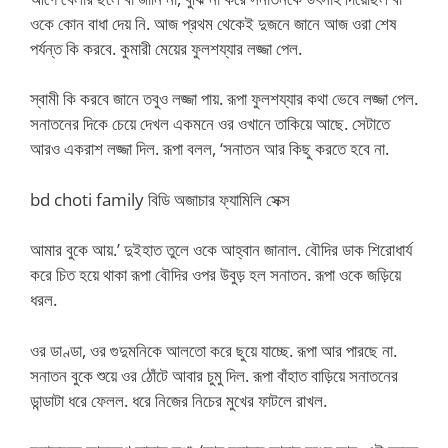
ওকে কোন বাধা দেয় নি. আজ প্রথম থেকেই দুজনে জানে আজ ওরা শেষ
পর্যন্ত কি করবে. কুমারী মেয়ের ফুলশয্যার লজ্জা পেল.
স্বামী কি করবে জানে তবুও লজ্জা পায়. রূপা ফুলশয্যার কথা ভেবে লজ্জা পেল.
সনাতনের দিকে চেয়ে দেখল একমনে ওর ওখানে তাকিয়ে আছে. সেটাতে
আরও একরাশ লজ্জা দিল. রূপা বলল, ‘সনাতন আর কিছু করতে হবে না.
bd choti family বিডি অজাচার ফ্যামিলি সেক্স
আমার বুকে আয়.’ দুইহাত তুলে ওকে আহ্বান জানাল. বৌদির ডাক শিরোধার্য
করে চিত হয়ে থাকা রূপা বৌদির ওপর উবুড় হল সনাতন. রূপা ওকে জড়িয়ে
ধরল.
ওর ডাণ্ডা, ওর গুদুমনিকে আলতো করে ছুয়ে যাচ্ছে. রূপা আর পারছে না.
সনাতন বুকে শুয়ে ওর ঠোঁটে আবার চুমু দিল. রূপা বাঁহাত বাড়িয়ে সনাতনের
ডান্ডাটা ধরে ফেলল. ধরে নিজের নিচের মুখের ফাটলে রাখল.