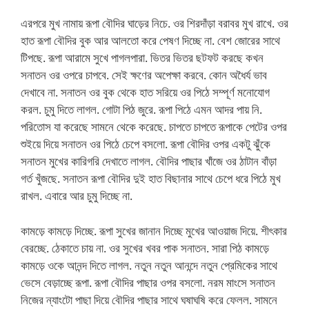
এরপরে মুখ নামায় রূপা বৌদির ঘাড়ের নিচে. ওর শিরদাঁড়া বরাবর মুখ রাখে. ওর
হাত রূপা বৌদির বুক আর আলতো করে পেষণ দিচ্ছে না. বেশ জোরের সাথে
টিপছে. রূপা আরামে সুখে পাগলপারা. ভিতর ভিতর ছটফট করছে কখন
সনাতন ওর ওপরে চাপবে. সেই ক্ষণের অপেক্ষা করবে. কোন অধৈর্য ভাব
দেখাবে না. সনাতন ওর বুক থেকে হাত সরিয়ে ওর পিঠে সম্পূর্ণ মনোযোগ
করল. চুমু দিতে লাগল. গোটা পিঠ জুরে. রূপা পিঠে এমন আদর পায় নি.
পরিতোস যা করেছে সামনে থেকে করেছে. চাপতে চাপতে রূপাকে পেটের ওপর
শুইয়ে দিয়ে সনাতন ওর পিঠে চেপে বসলো. রূপা বৌদির ওপর একটু ঝুঁকে
সনাতন মুখের কারিগরি দেখাতে লাগল. বৌদির পাছার খাঁজে ওর ঠাটান বাঁড়া
গর্ত খুঁজছে. সনাতন রূপা বৌদির দুই হাত বিছানার সাথে চেপে ধরে পিঠে মুখ
রাখল. এবারে আর চুমু দিচ্ছে না.
কামড়ে কামড়ে দিচ্ছে. রূপা সুখের জানান দিচ্ছে মুখের আওয়াজ দিয়ে. শীৎকার
বেরচ্ছে. ঠেকাতে চায় না. ওর সুখের খবর পাক সনাতন. সারা পিঠ কামড়ে
কামড়ে ওকে আনন্দ দিতে লাগল. নতুন নতুন আনন্দে নতুন প্রেমিকের সাথে
ভেসে বেড়াচ্ছে রূপা. রূপা বৌদির পাছার ওপর বসলো. নরম মাংসে সনাতন
নিজের ন্যাংটো পাছা দিয়ে বৌদির পাছার সাথে ঘষাঘষি করে ফেলল. সামনে