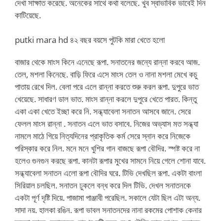
দেখা সাক্ষাত করেছে. অনেকের সাথে কথা বলেছে. খুব স্বাভাবিক ভাবেই দিন
কাটিয়েছে.
putki mara hd ৪২ বছর বয়সে পুটকি মারা খেতে হলো
বাজার থেকে মাংস কিনে এনেছে রূপা. সনাতনের জন্যে রান্না করবে আজ.
তেল, মশলা কিনেছে. বাড়ি ফিরে এসে মাংস তেল ও নানা মশলা মেখে কচু
পাতায় রেখে দিল. বেলা পরে এলে রান্না করতে শুরু করল রূপা. দুপুরে ভাত
খেয়েছে. সাধারণ ডাল ভাত. মাংস রান্না করলে দুপুরে খেতে পারত. কিন্তু
একা একা খেতে ইচ্ছা করে নি. সন্ধ্যাবেলা সনাতন আসবে জানে. সেরে
ফেলল মাংস রান্না . সনাতন এলে ভাত বসাবে. নিজের অভ্যাস মত সন্ধ্যা
নামলে মাঠে গিয়ে নিত্যদিনের প্রাকৃতিক কর্ম সেরে স্নান করে নিজেকে
পরিস্কার করে নিল. মনে মনে খুশির গান বাজছে রূপা বৌদির. স্পষ্ট করে না
হলেও গুনগুন করছে রূপা. কানটা রূপার মুখের সামনে নিয়ে গেলে শোনা যাবে.
সন্ধ্যাবেলা সনাতন এলো রূপা বৌদির ঘরে. টিভি দেখছিল রূপা. একটা বাংলা
সিরিয়াল চলছিল. সনাতন ঢুকলে বন্ধ করে দিল টিভি. দেখল সনাতনকে
একটা পূর্ণ দৃষ্টি দিয়ে. পাজামা পাঞ্জাবী পরেছিল. সকালে যেটা ছিল এটা অন্য.
সাদা নয়. হালকা রঙিন. রূপা ভাবল সনাতনদের নানা রকমের পোশাক কেনার