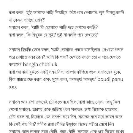
রূপা বলল, ‘তুই আমাকে শাড়ি দিয়েছিস.সেটা পরে দেখালাম. তুই কিন্তু বললি
না কেমন লাগছে তোর?’
সনাতন বলল, ‘আমি কি তোমাকে শাড়ি পরে দেখাতে বলছি?’
রূপা বলল, ‘কি মিথ্যুক রে তুই? তুই না বললি পরে দেখাতে?’
সনাতন ফিচকি হেসে বলল, ‘আমি তোমাকে পরতে বলেছিলাম. দেখাতে বললে
পরে দেখাতে বলব কেন? আমি কি গাধা? দেখাতে বললে তো না পরে দেখাতে
বলতাম!’ bangla choti uk
রূপা ওর কথা বুঝতে একটু সময় নিল. তারপর ঝাঁপিয়ে পড়ল সনাতনের বুকে.
কিল মারতে শুরু করল ওকে. মুখে বলল, ‘অসভ্য! অসভ্য.’ boudi panu
xxx
সনাতন আর রূপা দুজনেই চৌকিতে বসে ছিল. রূপা কাছে এ্লো, কিছু কিল
খেলো সনাতন. তারপর ওকে জড়িয়ে ধরল সনাতন. রূপা নিজেকে ছাড়াবার
চেষ্টা করল না. নিজেকে যেন সমর্পণ করে দিল. সনাতন মনে মনে ভাবল আজ
কি সেই শুভ দিন? খানিক রূপা বৌদির উষ্ণতা নিজের শরীরে মেখে নিল
সনাতন. ভাল লাগছে নরম বৌদি, গরম বৌদি. সনাতন ওকে ধরে নিজের মুখের