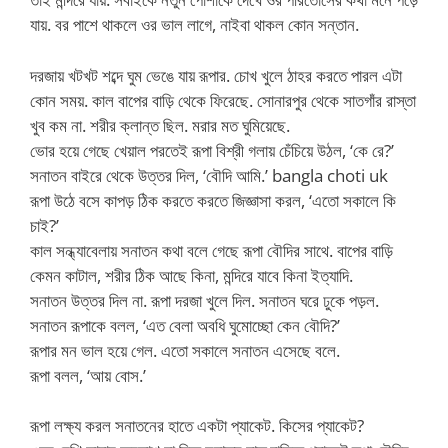
যায়. বর পাশে থাকলে ওর ভাল লাগে, নাইবা থাকল কোন সন্তান.
দরজায় খটখট শব্দে ঘুম ভেঙে যায় রূপার. চোখ খুলে ঠাহর করতে পারল এটা
কোন সময়. কাল বাপের বাড়ি থেকে ফিরেছে. সোনারপুর থেকে সাতগাঁর রাস্তা
খুব কম না. শরীর ক্লান্ত ছিল. মরার মত ঘুমিয়েছে.
ভোর হয়ে গেছে খেয়াল পরতেই রূপা বিশ্রী গলায় চেঁচিয়ে উঠল, ‘কে রে?’
সনাতন বাইরে থেকে উত্তর দিল, ‘বৌদি আমি.’ bangla choti uk
রূপা উঠে বসে কাপড় ঠিক করতে করতে জিজ্ঞাসা করল, ‘এতো সকালে কি
চাই?’
কাল সন্ধ্যাবেলায় সনাতন কথা বলে গেছে রূপা বৌদির সাথে. বাপের বাড়ি
কেমন কাটাল, শরীর ঠিক আছে কিনা, মন্দিরে যাবে কিনা ইত্যাদি.
সনাতন উত্তর দিল না. রূপা দরজা খুলে দিল. সনাতন ঘরে ঢুকে পড়ল.
সনাতন রূপাকে বলল, ‘এত বেলা অবধি ঘুমোচ্ছো কেন বৌদি?’
রূপার মন ভাল হয়ে গেল. এতো সকালে সনাতন এসেছে বলে.
রূপা বলল, ‘আয় বোস.’
রূপা লক্ষ্য করল সনাতনের হাতে একটা প্যাকেট. কিসের প্যাকেট?