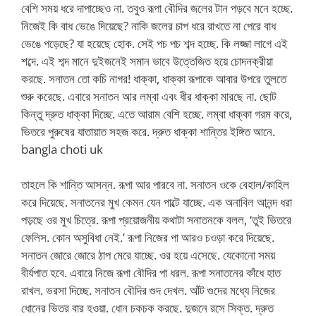
বেশি সময় ধরে দাপাচ্ছেও না. তবুও রূপা বৌদির জলের টান পড়বে মনে হচ্ছে.
নিজেই কি বাধ ভেঙে দিয়েছে? নাকি জলের চাপ ধরে রাখতে না পেরে বাধ
ভেঙে পড়েছে? যা হয়েছে হোক. সেই পচ পচ শব্দ হচ্ছে. কি লজ্জা লাগে এই
শব্দে. এই শব্দ মানে দুইজনেই সমান ভাবে উত্তেজিত হয়ে চোদনক্রীয়া
করছে. সনাতন তো কচি নাগর! ধাক্কা, ধাক্কা রূপাকে আবার উপরে তুলতে
শুরু করেছে. এবারে সনাতন আর লম্বা এবং ধীর ধাক্কা মারছে না. ছোট
কিন্তু দ্রুত ধাক্কা দিচ্ছে. এতে আরাম বেশি হচ্ছে. লম্বা ধাক্কা গরম করে,
ভিতরে পুরুষের যাতায়াত সহজ করে. দ্রুত ধাক্কা শান্তির ইঙ্গিত আনে.
bangla choti uk
তাহলে কি শান্তি আসন্ন. রূপা আর পারবে না. সনাতন ওকে বেহাল/কাহিল
করে দিয়েছে. সনাতনের মুখ কেমন যেন পাল্টে যাচ্ছে. এক অনাবিল আনন্দ ধরা
পড়ছে ওর মুখ চিত্রে. রূপা প্রয়োজনীয় কথাটা সনাতনকে বলল, ‘তুই ভিতরে
ফেলিস. কোন অসুবিধা নেই.’ রূপা নিজের পা আরও চওড়া করে দিয়েছে.
সনাতন জোরে জোরে ঠাপ মেরে যাচ্ছে. ওর হয়ে এসেছে. যেকোনো সময়
বীর্যপাত হবে. এবারে নিজে রূপা বৌদির পা ধরল. রূপা সনাতনের কাঁধে হাত
রাখল. ভরসা দিচ্ছে. সনাতন বৌদির গুদ দেখল. আঁট গুদের মধ্যে নিজের
ধোনের ভিতর বার হওয়া. ধোন চকচক করছে. দুজনে রসে সিক্ত. দ্রুত