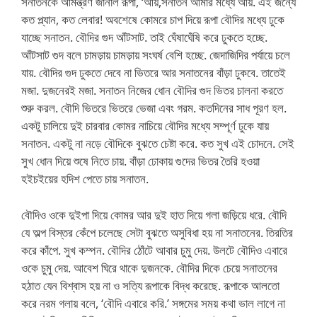
সনাতনকে আমন্ত্রণ জানাল রূপা, ‘আয়,সনাতন আমার মধ্যে আয়. এই জন্যে
কত প্ল্যান, কত লেবার! অবশেষে কোমরে চাপ দিয়ে রূপা বৌদির মধ্যে ঢুকে
যাচ্ছে সনাতন. বৌদির গুদ আঁটসাট. তাই ঘেঁষাঘেঁষি করে ঢুকতে হচ্ছে.
আঁটসাট গুদ বলে চামড়ায় চামড়ায় সংঘর্ষ বেশি হচ্ছে. জেদাজিদির পর্যায়ে চলে
যায়. বৌদির গুদ ঢুকতে দেবে না ভিতরে আর সনাতনের বাঁড়া ঢুকবে. তাতেই
মজা. দুজনেরই মজা. সনাতন নিজের ধোন বৌদির গুদ ভিতর চালনা করতে
শুরু করল. বৌদি ভিতরে ভিতরে ভেজা এবং গরম. কতদিনের সাধ পূরণ হল.
একটু চালিয়ে দুই চারবার কোমর নাচিয়ে বৌদির মধ্যে সম্পূর্ণ ঢুকে যায়
সনাতন. একটু না নড়ে বৌদিকে বুঝতে চেষ্টা করে. কত সুখ এই চোদনে. সেই
সুখ ধোন দিয়ে শুষে নিতে চায়. বাঁড়া ঢোকায় গুদের ভিতর তৈরি হওয়া
হইচইয়ের হদিশ পেতে চায় সনাতন.
বৌদিও ওকে দুইপা দিয়ে কোমর আর দুই হাত দিয়ে গলা জড়িয়ে ধরে. বৌদি
যে অল্প বিস্তর কেঁপে চলেছে সেটা বুঝতে অসুবিধা হয় না সনাতনের. তিরতির
করে কাঁপে. সুখ কম্পন. বৌদির ঠোঁটে আবার চুমু দেয়. উলটে বৌদিও এবারে
ওকে চুমু দেয়. আবেশ ঘিরে থাকে দুজনকে. বৌদির দিকে চেয়ে সনাতনের
হঠাত যেন বিশ্বাস হয় না ও সত্যি রূপাকে বিদ্ধ করেছে. রূপাকে আলতো
করে নরম গলায় বলে, ‘বৌদি এবারে করি.’ সঙ্গমের সময় কথা ভাল লাগে না