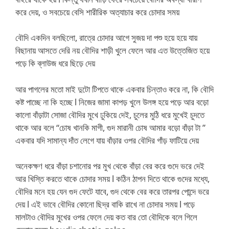
করে দেয়, ও সবচেয়ে বেসি শারীরিক অত্যাচার করে চোদার সময়
বৌদি একদিন বলছিলো, রাত্রে চোদার আগে সুজয় দা পশু হয়ে হয়ে যায়
বিছানায় আসতে দেরি নয় বৌদির শাড়ী খুলে ফেলে আর এত উত্তেজিত হয়ে
পড়ে কি ব্লাউজ ধরে ছিড়ে দেয়
আর পাগলের মতো মাই দুটো টিপতে থাকে একবার চিন্তাও করে না, কি বৌদি
কষ্ট পাচ্ছে না কি হচ্ছে l নিজের জামা কাপড় খুলে উলঙ্গ হয়ে পড়ে আর বড়ো
কালো বাঁড়াটা সোজা বৌদির মুখে ঢুকিয়ে দেই, চুলের মুঠি ধরে মুখেই চুদতে
থাকে আর বলে “চোষ খানকি মাগী, গুদ মারানী চোষ আমার বড়ো বাঁড়া টা ”
একবার যদি সামান্য দাঁত লেগে যায় বাঁড়ার ওপর বৌদির গাঁড় ফাটিয়ে দেয়
অনেকক্ষণ ধরে বাঁড়া চশানোর পর মুখ থেকে বাঁড়া বের করে গুদে ভরে দেই
আর খিস্তি করতে থাকে চোদার সময় l কঠিন ঠাপন দিতে থাকে গুদের মধ্যে,
বৌদির মনে হয় যেন গুদ ফেটে যাবে, গুদ থেকে বের করে তারপর পোন্দে ভরে
দেয় l এই ভাবে বৌদির কোনো ছিদ্র বাকি রাখে না চোদার সময় l পড়ে
মালটাও বৌদির মুখের ওপর ফেলে দেয় কত বার তো বৌদিকে বলে গিলে