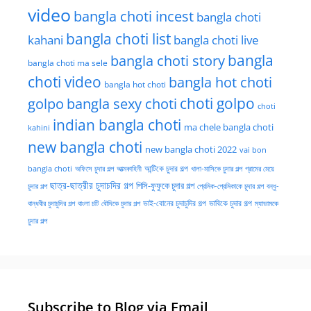
video
bangla choti incest
bangla choti
bangla choti list
kahani
bangla choti live
bangla choti story
bangla
bangla choti ma sele
choti video
bangla hot choti
bangla hot choti
golpo
choti golpo
bangla sexy choti
choti
indian bangla choti
ma chele bangla choti
kahini
new bangla choti
new bangla choti 2022
vai bon
অফিসে চুদার গল্প
আত্মকাহিনী
আন্টিকে চুদার গল্প
খালা-মাসিকে চুদার গল্প
গ্রামের মেয়ে
bangla choti
ছাত্র-ছাত্রীর চুদাচদির গল্প
পিসি-ফুফুকে চুদার গল্প
চুদার গল্প
প্রেমিক-প্রেমিকাকে চুদার গল্প
বন্ধু-
ভাই-বোনের চুদাচুদির গল্প
ভাবিকে চুদার গল্প
বান্ধবীর চুদাচুদির গল্প
বাংলা চটি
বৌদিকে চুদার গল্প
ম্যাডামকে
চুদার গল্প
Subscribe to Blog via Email