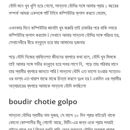
বৌদি শুনে খুব খুশি হয়ে গেলো, সান্তনা বৌদির সঙ্গে আমার প্রায় ১ বছরের
সম্পর্ক আমরা একসঙ্গে পার্ট টাইম কম্পিউটার ক্লাস করতে যেতাম,
এখনকার দিনে কম্পিউটার জানাটা খুব জরুরি তাই চাকরির পরে বাকি সময়ে
কম্পিউটার ক্লাস করতাম l সেখানে আমার সান্তনা বৌদির সঙ্গে পরিচয় হয়,
সেখানেধীরে ধীরে বন্ধুত্ব হয়ে যায় আমাদের দুজনার
পড়ে বৌদি নিজের ব্যক্তিগত জীবনের ব্যপারে কথা বলে, বৌদি খুব মিশুকে
তাই আমার সঙ্গে গভীর বন্ধুত্ব হয়ে সময় লাগে নি, পড়ে তার পরিবার মানে
তার স্বামীর ব্যপারে জানতে পারি l সান্তনা বৌদি এত ভালো হওয়ার সত্তেও
ওর ভাগ্য এত খারাপ মাঝে মাঝে চিন্তা করলে দুঃখ হয় l একদিন ওর স্বামীর
অত্যাচারের ব্যপারে আমাকে সান্তনা বৌদি বলছিলো
boudir chotie golpo
সান্তনা বৌদির স্বামীর নাম সুজয়, সে মাসে ২০ দিন প্রায় বাইরেই থাকে
কোনো কোম্পানীর উঁচু পোস্টে আছে, মিটিং-এর জন্য ওকে প্রায় সময়ই
বাইরে থাকে হয় l কিন্তু যখনি বাড়ি ফেরে সবচেয়ে বৌদির অবস্থা খারাপ