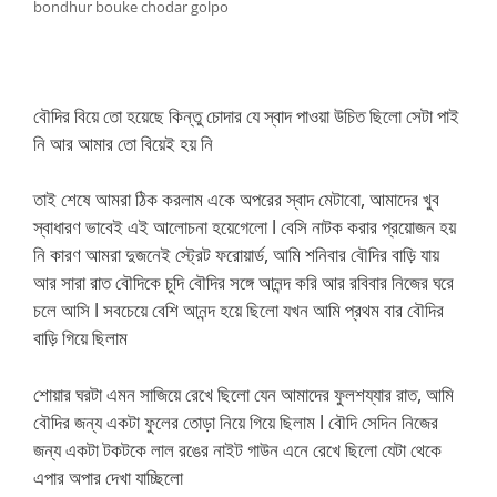
bondhur bouke chodar golpo
বৌদির বিয়ে তো হয়েছে কিন্তু চোদার যে স্বাদ পাওয়া উচিত ছিলো সেটা পাই
নি আর আমার তো বিয়েই হয় নি
তাই শেষে আমরা ঠিক করলাম একে অপরের স্বাদ মেটাবো, আমাদের খুব
স্বাধারণ ভাবেই এই আলোচনা হয়েগেলো l বেসি নাটক করার প্রয়োজন হয়
নি কারণ আমরা দুজনেই স্ট্রেট ফরোয়ার্ড, আমি শনিবার বৌদির বাড়ি যায়
আর সারা রাত বৌদিকে চুদি বৌদির সঙ্গে আনন্দ করি আর রবিবার নিজের ঘরে
চলে আসি l সবচেয়ে বেশি আনন্দ হয়ে ছিলো যখন আমি প্রথম বার বৌদির
বাড়ি গিয়ে ছিলাম
শোয়ার ঘরটা এমন সাজিয়ে রেখে ছিলো যেন আমাদের ফুলশয্যার রাত, আমি
বৌদির জন্য একটা ফুলের তোড়া নিয়ে গিয়ে ছিলাম l বৌদি সেদিন নিজের
জন্য একটা টকটকে লাল রঙের নাইট গাউন এনে রেখে ছিলো যেটা থেকে
এপার অপার দেখা যাচ্ছিলো