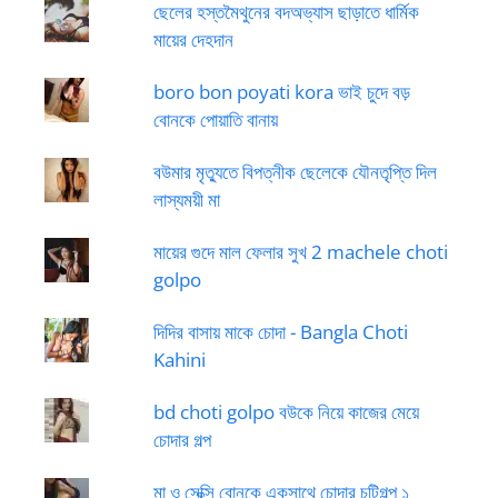
ছেলের হস্তমৈথুনের বদঅভ্যাস ছাড়াতে ধার্মিক
মায়ের দেহদান
boro bon poyati kora ভাই চুদে বড়
বোনকে পোয়াতি বানায়
বউমার মৃত্যুতে বিপত্নীক ছেলেকে যৌনতৃপ্তি দিল
লাস্যময়ী মা
মায়ের গুদে মাল ফেলার সুখ 2 machele choti
golpo
দিদির বাসায় মাকে চোদা - Bangla Choti
Kahini
bd choti golpo বউকে নিয়ে কাজের মেয়ে
চোদার গল্প
মা ও সেক্সি বোনকে একসাথে চোদার চটিগল্প ১