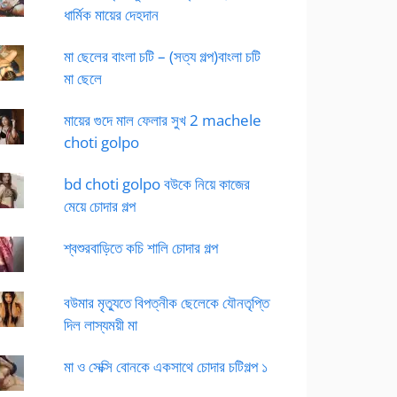
ধার্মিক মায়ের দেহদান
মা ছেলের বাংলা চটি – (সত্য গল্প)বাংলা চটি
মা ছেলে
মায়ের গুদে মাল ফেলার সুখ 2 machele
choti golpo
bd choti golpo বউকে নিয়ে কাজের
মেয়ে চোদার গল্প
শ্বশুরবাড়িতে কচি শালি চোদার গল্প
বউমার মৃত্যুতে বিপত্নীক ছেলেকে যৌনতৃপ্তি
দিল লাস্যময়ী মা
মা ও সেক্সি বোনকে একসাথে চোদার চটিগল্প ১