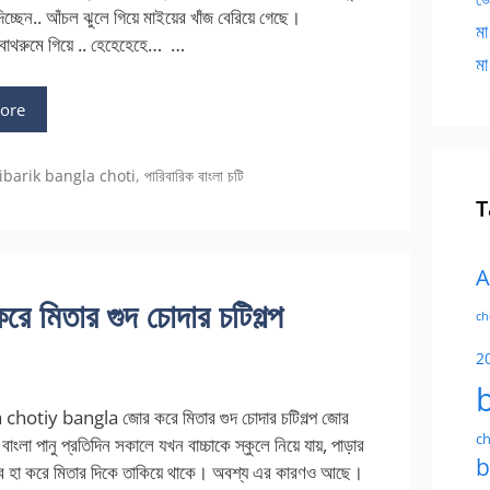
দিচ্ছেন.. আঁচল ঝুলে গিয়ে মাইয়ের খাঁজ বেরিয়ে গেছে।
মা
াথরুমে গিয়ে .. হেহেহেহে… …
মা
ore
ibarik bangla choti
,
পারিবারিক বাংলা চটি
T
A
িতার গুদ চোদার চটিগল্প
ch
2
hotiy bangla জোর করে মিতার গুদ চোদার চটিগল্প জোর
ch
 বাংলা পানু প্রতিদিন সকালে যখন বাচ্চাকে স্কুলে নিয়ে যায়, পাড়ার
b
ব হা করে মিতার দিকে তাকিয়ে থাকে। অবশ্য এর কারণও আছে।