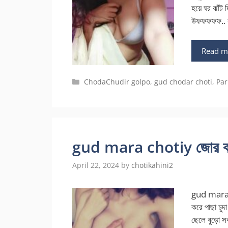
হয়ে ঘর ঝাঁট 
উফফফফফ.. ব
Read m
Categories
ChodaChudir golpo
,
gud chodar choti
,
Par
gud mara chotiy জোর করে ম
April 22, 2024
by
chotikahini2
gud mara c
করে পাছা চুদা
ছেলে বুড়ো স