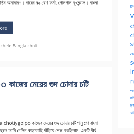
ষ্ঠব অসাধারণ। গায়ের রঙ বেশ ফর্সা, গোলগাল মুখমন্ডল। বাংলা
go
…
v
c
ore
c
s
chele Bangla choti
ch
s
i
n
াজের মেয়ের গুদ চোদার চটি
va
মাসি
চুদ
ভাই
hotiygolpo কাজের মেয়ের গুদ চোদার চটি পানু গল্প বাংলা
 ছেলে আমি বেসিন কাছাকাছি দাঁড়িয়ে শেভ করছিলাম. একটি দীর্ঘ