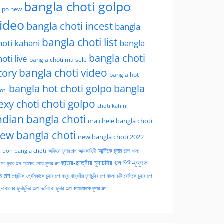
bangla choti golpo
lpo new
ideo
bangla choti incest
bangla
bangla choti list
hoti kahani
bangla
bangla choti
hoti live
bangla choti ma sele
tory
bangla choti video
bangla hot
bangla hot choti golpo
bangla
oti
choti golpo
exy choti
choti kahini
ndian bangla choti
ma chele bangla choti
ew bangla choti
new bangla choti 2022
অফিসে চুদার গল্প
আত্মকাহিনী
আন্টিকে চুদার গল্প
খালা-
i bon bangla choti
ছাত্র-ছাত্রীর চুদাচদির গল্প
পিসি-ফুফুকে
কে চুদার গল্প
গ্রামের মেয়ে চুদার গল্প
ার গল্প
প্রেমিক-প্রেমিকাকে চুদার গল্প
বন্ধু-বান্ধবীর চুদাচুদির গল্প
বাংলা চটি
বৌদিকে চুদার গল্প
-বোনের চুদাচুদির গল্প
ভাবিকে চুদার গল্প
ম্যাডামকে চুদার গল্প