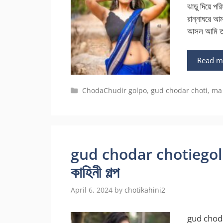
ঝাড়ু দিয়ে 
রান্নাঘরে আ
আসল আমি ত
Read m
Categories
ChodaChudir golpo
,
gud chodar choti
,
ma 
gud chodar chotiegolpo ব
কাহিনী গল্প
April 6, 2024
by
chotikahini2
gud chodar