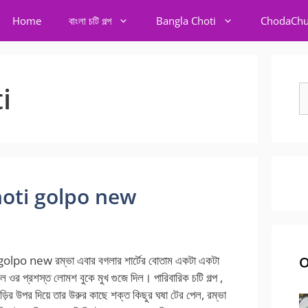
Home
বাংলা চটি গল্প
Bangla Choti
ChodaChu
i
S
fo
tchoti golpo new
olpo new রম্ভা এবার বগলার শার্টের বোতাম একটা একটা
O
ে ওর প্রশস্ত লোমশ বুকে মুখ গুজে দিল। পারিবারিক চটি গল্প ,
াড়ির উপর দিয়ে তার উরুর কাছে শক্ত কিছুর ঘষা টের পেল, রম্ভা