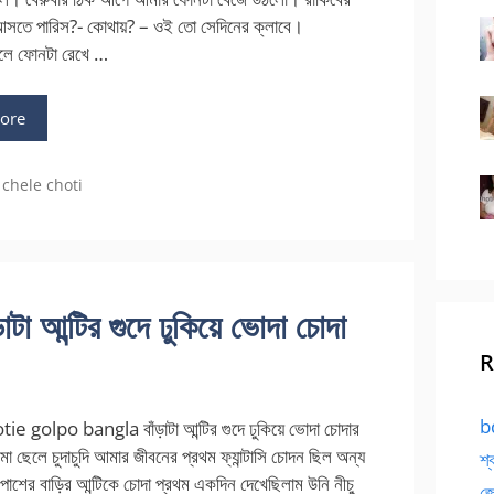
আসতে পারিস?- কোথায়? – ওই তো সেদিনের ক্লাবে।
লে ফোনটা রেখে …
ore
chele choti
আন্টির গুদে ঢুকিয়ে ভোদা চোদা
R
bd
e golpo bangla বাঁড়াটা আন্টির গুদে ঢুকিয়ে ভোদা চোদার
প মা ছেলে চুদাচুদি আমার জীবনের প্রথম ফ্যান্টাসি চোদন ছিল অন্য
শ্
পাশের বাড়ির আন্টিকে চোদা প্রথম একদিন দেখেছিলাম উনি নীচু
জো