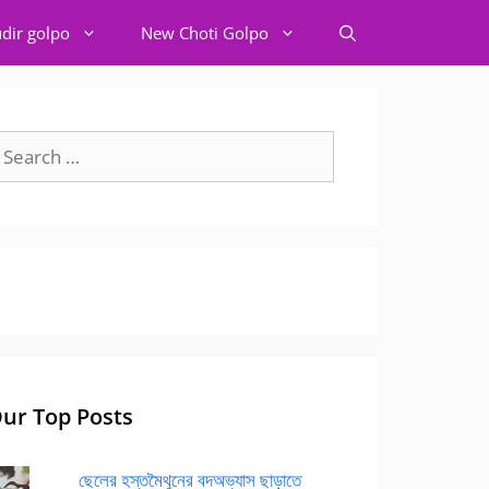
dir golpo
New Choti Golpo
earch
r:
ur Top Posts
ছেলের হস্তমৈথুনের বদঅভ্যাস ছাড়াতে