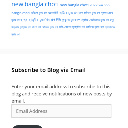
new bangla choti
new bangla choti 2022
vai bon
অফিসে চুদার গল্প
আত্মকাহিনী
আন্টিকে চুদার গল্প
খালা-মাসিকে চুদার গল্প
গ্রামের মেয়ে
bangla choti
ছাত্র-ছাত্রীর চুদাচদির গল্প
পিসি-ফুফুকে চুদার গল্প
চুদার গল্প
প্রেমিক-প্রেমিকাকে চুদার গল্প
বন্ধু-
ভাই-বোনের চুদাচুদির গল্প
ভাবিকে চুদার গল্প
বান্ধবীর চুদাচুদির গল্প
বাংলা চটি
বৌদিকে চুদার গল্প
ম্যাডামকে
চুদার গল্প
Subscribe to Blog via Email
Enter your email address to subscribe to this
blog and receive notifications of new posts by
email.
Email
Address