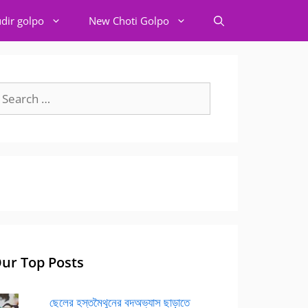
dir golpo
New Choti Golpo
earch
r:
ur Top Posts
ছেলের হস্তমৈথুনের বদঅভ্যাস ছাড়াতে