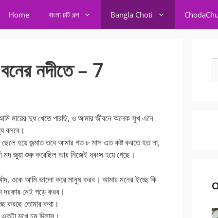
Home
বাংলা চটি গল্প
Bangla Choti
ChodaChu
 বনের নদীতে – 7
S
fo
 মায়ের দুধ খেতে পারছি, ও আমার জীবনে অনেক সুখ এনে
যি বলবে।
ি ছেলে হয়ে জন্মাত তবে আমার গত ৮ মাস এত কষ্ট করতে হত না,
ী মদ জুয়া শুরু করেছিল আর নিজেই ধ্বংস হয়ে গেছে।
াদ, ওকে আমি ভালো করে মানুষ করব। আমার মনের ইচ্ছে কি
O
লাম দরকার নেই পড়ে করব।
চ্ছে করছে তোমার কথা।
কটা মুখে চুমু দিলাম।