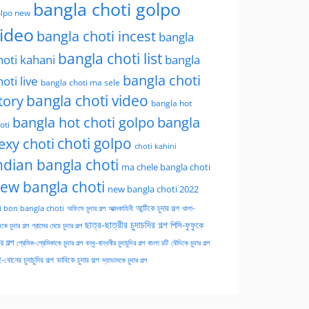
bangla choti golpo
lpo new
ideo
bangla choti incest
bangla
bangla choti list
hoti kahani
bangla
bangla choti
hoti live
bangla choti ma sele
tory
bangla choti video
bangla hot
bangla hot choti golpo
bangla
oti
choti golpo
exy choti
choti kahini
ndian bangla choti
ma chele bangla choti
ew bangla choti
new bangla choti 2022
অফিসে চুদার গল্প
আত্মকাহিনী
আন্টিকে চুদার গল্প
খালা-
i bon bangla choti
ছাত্র-ছাত্রীর চুদাচদির গল্প
পিসি-ফুফুকে
কে চুদার গল্প
গ্রামের মেয়ে চুদার গল্প
ার গল্প
প্রেমিক-প্রেমিকাকে চুদার গল্প
বন্ধু-বান্ধবীর চুদাচুদির গল্প
বাংলা চটি
বৌদিকে চুদার গল্প
-বোনের চুদাচুদির গল্প
ভাবিকে চুদার গল্প
ম্যাডামকে চুদার গল্প