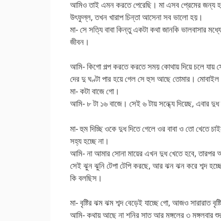
আমিও তাই এমন করতে পেরেছি। মা এসব প্রেমের জন্য হ
উৎফুল্ল, তখন খারাপ চিন্তা আসেনা সব ভালো হয়।
মা- সে সত্যি বাবা কিন্তু একটা কথা জানকি ভালবাসার মধ্
জীবন।
আমি- কিগো গল্প করতে করতে সময় কোথায় দিয়ে চলে যায় সে 
দের দু ঘণ্টা পার হয়ে গেল সে হুস আছে তোমার। মোবাইল
মা- কটা বাজে গো।
আমি- ৮ টা ১৬ বাজে। সেই ৬ টায় সন্ধ্যে দিয়েছ, এবার 
মা- হুম দিচ্ছি ওকে দুধ দিতে গেলে ওর বাবা ও তো খেতে চ
সহ্য হচ্ছে না।
আমি- না আমার সোনা মায়ের এখন দুধ খেতে হবে, তারপর আ
সেই ঝুন ঝুনি টেপা টেপি করছে, আর ঝন ঝন করে শব্দ হচ
কি বলছিস।
মা- বৃষ্টির ঝম ঝম শব্দ বেড়েই যাচ্ছে গো, আজও সারারাত বৃষ্
আমি- কথায় আছে না শনির সাত আর মঙ্গলের ৩ মঙ্গলবার শ