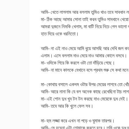
আমি- খেতে লাগলাম আর বললাম তুমিও খাও তবে সাবধান ল
মা- ঠিক আছে আমার সোনা তাই করব তুমিও সাবধানে খেয়
আমরা দুজনে নিমকি খেলাম, মা বাটি নিয়ে নিচে গেল ভাল
হাত দিয়ে ওকে ধরনিতো।
আমি- না এই নাও মেয়ে আমি ধুয়ে আসছি আর দেখি জল কত
এলাম। এসে বললাম দাও মেয়ে দাও আমার কোলে বসবে।
মা- ওদিকে গিয়ে কি করলে ওটা তো দাঁড়িয়ে গেছে।
আমি- না মানে কালকে যেখানে বসে প্রথম শুরু সে কথা ম
মা- কোথায় বসালে একদম ওটার উপর মেয়ের লাগবে তো খোঁ
আমি- আরে নানা কি যে বল অনেক কাছে রেখেছিনা টাচ লাগছ
মা- এই শোন দুধ খুব টন টন করছে দাও মেয়েকে দুধ দেই
আমি- তবে আর কি খুলে ফেল সব।
মা- হুম লজ্জা করে এখন না পড়ে ও ঘুমাক তারপর।
আমি- সে হবেনা এটা তোমাকে করতে হবে। তুমি ওকে দুধ 