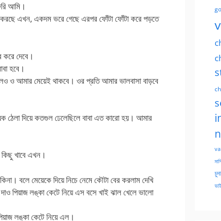
িরি আমি।
go
ন করছে এখন, একদম ভরে গেছে এরপর ফোঁটা ফোঁটা করে পড়তে
v
c
ার করে দেবে।
c
বাবা হবে।
s
েও ও আমার মেয়েই থাকবে। ওর প্রতি আমার ভালবাসা বাড়বে
ch
s
i
কয়েক ঠেলা দিয়ে কতগুল ঢেলেছিলে বাবা এত কারো হয়। আমার
n
va
ি কিছু খাবে এখন।
মাসি
চুদ
কিনা। বলে মেয়েকে দিয়ে নিচে নেমে কৌটা বের করলাম দেখি
ভাই
াও পিয়াজ লঙ্কা কেটে নিয়ে এস বসে খাই ঝাল খেলে ভালো
পিয়াজ লঙ্কা কেটে নিয়ে এল।