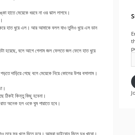
ঙ্কা হাতে মেয়েকে ধরবে না ওর ঝাল লাগবে।
S
ো।
ো করে হাত ধুয়ে এল। আর আমাকে বলল যাও তুমিও ধুয়ে এস ডান
E
t
p
টা হয়েছে, বলে আগে গেলাম জল ফেলতে জল ফেলে হাত ধুয়ে
E
A
নে পড়তে দাড়িয়ে গেছে বলে মেয়েকে নিয়ে কোলের উপর বসালাম।
চা।
J
ে ঠিকই কিন্তু কিছু হবেনা।
। রাত অনেক হল ওকে ঘুম পারাতে হবে।
দাও তবে সব খুলে দিতে হবে। আমরা ভাইবোন মিলে দুধ খাবো।