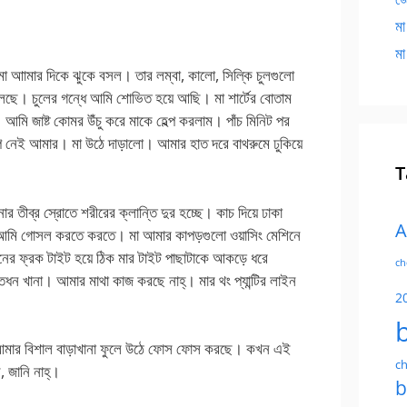
মা
মা
মা আামার দিকে ঝুকে বসল। তার লম্বা, কালো, সিল্কি চুলগুলো
লছে। চুলের গন্ধে আমি শোভিত হয়ে আছি। মা শার্টের বোতাম
। আমি জাষ্ট কোমর উঁচু করে মাকে হেল্প করলাম। পাঁচ মিনিট পর
েপ নেই আমার। মা উঠে দাড়ালো। আমার হাত দরে বাথরুমে ঢুকিয়ে
T
তীব্র স্রোতে শরীরের ক্লান্তি দুর হচ্ছে। কাচ দিয়ে ঢাকা
A
ি আমি গোসল করতে করতে। মা আমার কাপড়গুলো ওয়াসিং মেশিনে
ড়নের ফ্রক টাইট হয়ে ঠিক মার টাইট পাছাটাকে আকড়ে ধরে
ch
ন খানা। আমার মাথা কাজ করছে নাহ্। মার থং প্যান্টির লাইন
2
আমার বিশাল বাড়াখানা ফুলে উঠে ফোস ফোস করছে। কখন এই
ch
ি, জানি নাহ্।
b