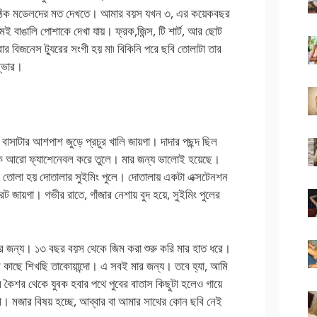
 ঠিক মডেলদের মত দেখতে। আমার বয়স যখন ৩, এর কয়েকবছর
 বাঙালি পোশাকে দেখা যায়। ফ্রক,জিন্স, টি শার্ট, আর ছোট
ব্বার বিজনেস ট্যুরের সংগী হয় মা৷ বিকিনি পরে ছবি তোলাটা তার
ম্ভার।
বাসাটার আশপাশ জুড়ে প্রচুর খালি জায়গা। দাদার পছন্দ ছিল
টাকে আরো ফ্যাশেনেবল করে তুলে। মার জন্য ভালোই হয়েছে।
ি তোলা হয় দোতালার সুইমিং পুলে। দোতালায় একটা এক্সটেনশন
জায়গা। গভীর রাতে, গাঁজার নেশায় বুদ হয়ে, সুইমিং পুলের
ন্য। ১৩ বছর বয়স থেকে জিম করা শুরু করি মার হাত ধরে।
র কাছে শিখছি তাকোয়ান্দো। এ সবই মার জন্য। তবে হ্যা, আমি
 কৈশর থেকে যুবক হবার পথে পুবের বাতাস কিছুটা হলেও গায়ে
ী। মজার বিষয় হচ্ছে, আব্বার বা আমার সাথের কোন ছবি নেই