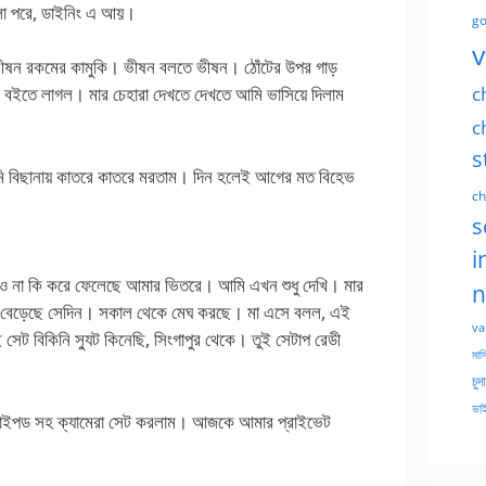
লো পরে, ডাইনিং এ আয়।
go
v
ভীষন রকমের কামুকি। ভীষন বলতে ভীষন। ঠোঁটের উপর গাড়
c
্ট বইতে লাগল। মার চেহারা দেখতে দেখতে আমি ভাসিয়ে দিলাম
c
s
মি বিছানায় কাতরে কাতরে মরতাম। দিন হলেই আগের মত বিহেভ
ch
s
i
নেও না কি করে ফেলেছে আমার ভিতরে। আমি এখন শুধু দেখি। মার
n
নটা বেড়েছে সেদিন। সকাল থেকে মেঘ করছে। মা এসে বলল, এই
va
েট বিকিনি স্যুট কিনেছি, সিংগাপুর থেকে। তুই সেটাপ রেডী
মাসি
চুদ
ভাই
ট্রাইপড সহ ক্যামেরা সেট করলাম। আজকে আমার প্রাইভেট