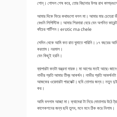
শোন্। গোসল শেষ করে, তোর বিছানার উপর রাখ কাপড়গু
আমার দিকে ফিরে কথাগুলো বলল মা। আমার মার চেহেরা 
বেগুনি লিপিস্টিক। আমার শিরদারা বেয়ে যেন অগনিত কারেন
কাঁচের পার্টিশন। erotic ma chele
সেদিন থেকে আমি কত রাত ঘুমাতে পারিনি। ১৭ বছরের আ
করতাম। নরমাল।
যেন কিছুই হয়নি।
ব্যাপারটা কতটা যন্ত্রনা দায়ক। মা আগের মতই আছে৷ জা
নাভীর প্রতি আমার তীব্র আকর্ষন। নাভীর প্রতি আকর্ষ
আজকের ওয়েদারটা পারফেক্ট। ছবি তোলার জন্য। নতুন দুই স
কর।
আমি বললাম আচ্ছা মা। ক্যামেরা টা নিয়ে দোতালায় উঠে 
কালেকশনের জন্য ছবি তুলব, মনে মনে ঠিক করে নিলাম।