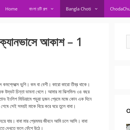
Home
বাংলা চটি গল্প
Bangla Choti
ChodaChu
্যানভাসে আকাশ – 1
S
fo
্লেক্সে ভুগি। কম বা বেশী। কারো কারো তীব্র থাকে।
 উদ্ভট চিন্তা ভাবনা খেলে। আমার মা ঝিলমিল৷ ৩৪ বছর
তান৷ ইংলিশ মিডিয়ামে পড়ুয়া দুজন প্রেমে মজে কোন এক দিনে
 শেষে সেই সময়ই মাকে বিয়ে করে ঘরে তুলে বাবা।
O
 হয়ে যায়। বাবা মার প্রেমময় জীবনে আমি চলে আসি। বাবা
তে দেখতে ফুলে ফেঁপে উঠে।