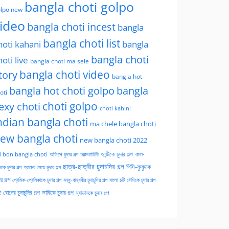
bangla choti golpo
lpo new
ideo
bangla choti incest
bangla
bangla choti list
hoti kahani
bangla
bangla choti
hoti live
bangla choti ma sele
tory
bangla choti video
bangla hot
bangla hot choti golpo
bangla
oti
choti golpo
exy choti
choti kahini
ndian bangla choti
ma chele bangla choti
ew bangla choti
new bangla choti 2022
অফিসে চুদার গল্প
আত্মকাহিনী
আন্টিকে চুদার গল্প
খালা-
i bon bangla choti
ছাত্র-ছাত্রীর চুদাচদির গল্প
পিসি-ফুফুকে
কে চুদার গল্প
গ্রামের মেয়ে চুদার গল্প
ার গল্প
প্রেমিক-প্রেমিকাকে চুদার গল্প
বন্ধু-বান্ধবীর চুদাচুদির গল্প
বাংলা চটি
বৌদিকে চুদার গল্প
-বোনের চুদাচুদির গল্প
ভাবিকে চুদার গল্প
ম্যাডামকে চুদার গল্প