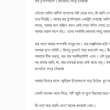
মার ইন্সটাগ্রামে। erotic ma chele
এইতো সেদিন আনিস ক্লাসের লাষ্ট বেঞ্চে বসে, কি জানি 
হয়ে গিয়েছি। আমার মার ইন্সটাগ্রাম একাউন্ট দেখাচ্ছে আ
বলছে, আমার মনে হচ্ছিল কানে কেউ তপ্ত গলিত লোহা ঢেল
আমার খারাপ লাগে নাহ্। ওদের অপার্থিব কামনার বস্তু আম
মার সাথে আমার সম্পর্কটা বন্ধুর মত। মার ম্যাক্সিমাম 
সমস্যা হতে দেখিনি। কিন্তু ন্যুড!!! নাহ্! কখনোই নাহ্। 
আমাকে টিজ করছে, বরং মার স্বকীয়তাটাই এমন। এটা বুঝ
বড় বাসায় আমি, মা, আর চাকররা ছাড়া কেউ থাকে নাহ্। ব
erotic ma chele
আমার ভিতরে মাকে কেন্দ্রিক চিন্তাগুলো গড়ে উঠেছে খুব অদ্
সেদনি কলেজ থেকে ফিরে, শার্ট প্যান্ট না খুলে বিছানায় শ
কি হল্? শুয়ে পড়লি কেন? ঘামের কাপড়টা খোল।