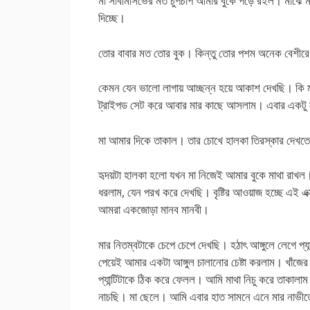
মা সাবমিসিভের মত চুপচাপ আমার বুকে পড়ে রইল। মাঝে মাঝে
দিচ্ছে।
তোর বাবার মত তোর বুক। কিন্তু তোর পশম অনেক বেশ
কেমন যেন ভালো লাগায় আচ্ছন্ন হয়ে আকাশ দেখছি। কি মন
ট্রাইপড সেট করে আবার মার কাছে আসলাম। এবার একটু স
মা আমার দিকে তাকাল। তার চোখে হালকা তিরস্কার দেখত
হৃদয়টা হালকা হলো যখন মা নিজেই আমার বুকে মাথা রাখল।
ধরলাম, যেন পরখ করে দেখছি। বৃষ্টির আওয়াজ হচ্ছে এই এ
আমরা একজোড়া মানব মানবী।
মার নিতম্বটাকে চেপে চেপে দেখছি। হঠাৎ আঙ্গুলে লেগে প্য
পেয়েই আমার একটা আঙ্গুল চালানোর চেষ্টা করলাম। খাঁজ
প্যান্টিটাকে ঠিক করে ফেলল। আমি মাথা নিচু করে তাকালাম
নাচছি। মা ছেলে। আমি এবার হাত সামনে এনে মার নাভ