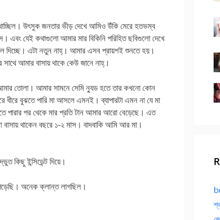
দেখাচ্ছিল। উৎসুক জনতার ভীড় দেখে আমিও উঁকি মেরে হতভম্ব
নিস। এবং যেই কথাগুলো আমার মার বিকিনি পরিহিত ছবিগুলো দেখে
ে দিচ্ছে। এটা নতুন নাহ্। আমার এসব প্রায়শই শুনতে হয়।
ার সাথে আমার বাসায় থাকে কেউ জানে নাহ্।
ছবি আমার তোলা। আমার সামনে সেমি ন্যুড হতে তার কখনো কোন
ধীরে ধীরে বুঝতে পারি মা আসলে এমনই। ব্যাপারটা এমন না যে মা
তে পারার পর থেকে মার প্রতি টান আমার আরো বেড়েছে। এত
াবা বাসায় থাকেন বছরে ১-২ মাস। বাদবাকি আমি আর মা।
R
ভুত কিছু ইন্সিডেন্ট দিয়ে।
ুয়ে পড়েছি। অনেক ক্লান্ত লাগছিল।
bd
শ্
জো