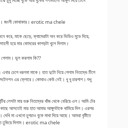
 চুমু দিচ্ছে বুকে আর বুকের পশমগুলো আঙ্গুল দিয়ে টেনে
ীরে। জংলী কোথাকার। erotic ma chele
ে করে, মাকে ছেড়ে, ক্যামেরাটা অন করে ভিডিও মুডে দিয়ে,
াহসী হয়ে মার কোমরের কাপড়টা খুলে দিলাম।
ে পেলাম। ভুল করলাম কি??
 এবার চেপে ধরলমা মাকে। হাত দুটো নিয়ে গেলাম নিতম্বে৷ টিপে
ক্সটেনশন এর ফ্লোরে। কোথাও কেউ নেই। ধু ধু চারপাশ। শুধু
ান্টির লেসটা মার গুরু নিতম্বের খাঁজ থেকে বেরিয়ে এল। আমি টের
ের কাছে আসতেই মার হাত আমার আঙ্গুলটাকে থামিয়ে দিল। এরপর
। দেখি মা এখনো চুপচাও বুকে মাথা দিয়ে আছে। আমরা বৃষ্টিতে
ীতে ঢুকিয়ে দিলাম। erotic ma chele