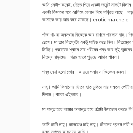
আমি সেটাপ করেই, দৌড়ে গিয়ে একটা জয়েন্ট সালটে দিলাম
একটা কিমানো পরে রেলিঙে হেলান দিয়ে দাড়িয়ে আছে। দাড়া
আমাকে আয় আয় করে ডাকছে। erotic ma chele
গাঁজা খাওয়া অবস্থায় নিজেকে আর রাখতে পারলাম নাহ্। পিছ
রেখে। মা তার নিতম্বটা একটু সাইড করে নিল। নিতম্বের 
নিচ্ছি। প্রত্যেক শ্বাসে মার শরীরের গন্ধ আর লুই ভুটন
নিতম্ব নাড়াচ্ছে। গরম ভাপে পুড়ছে আমার শাবল।
গন্ধ নেয়া হলো তোর। আদুরে গলায় মা জিজ্ঞেস করল।
নাহ্। আমি কিমানোর ভিতর হাত ঢুকিয়ে মার সমতল পেটটায়
দিলাম। থাকো এইভাবে।
মা শান্ত হয়ে আমার অশান্ত হয়ে ওঠাটা উপভোগ করছে কি
আমি জানি নাহ্। জানতেও চাই নাহ্। জীবনের প্রথম নারী শ
হচ্ছে সপ্তম আসমানে আছি।