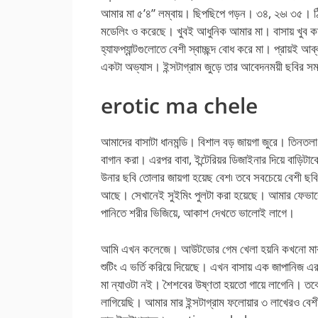
আমার মা ৫’৪” লম্বায়। ছিপছিপে গড়ন। ৩৪, ২৬৷ ৩৫।
মডেলিং ও করেছে। খুবই আধুনিক আমার মা। বাসায় খুব কমই
হ্যাফপ্যান্টগুলোতে বেশী স্বাচ্ছন্দ বোধ করে মা। প্রায়ই আ
একটা অভ্যাস। ইন্সটাগ্রাম জুড়ে তার আবেদনময়ী ছবির স
erotic ma chele
আমাদের বাসাটা ধানমন্ডি। বিশাল বড় জায়গা জুরে। তিনতলা 
বাগান করা। এরপর বাবা, ইন্টেরিয়র ডিজাইনার দিয়ে বাড়ি
উনার ছবি তোলার জায়গা হয়েছ বেশ৷ তবে সবচেয়ে বেশী ছব
আছে। সেখানেই সুইমিং পুলটা করা হয়েছে। আমার ফেভারেট 
পানিতে শরীর ভিজিয়ে, আকাশ দেখতে ভালোই লাগে।
আমি এখন কলেজে। আউটডোর গেম খেলা হয়নি কখনো মার জ
শুটিং এ ভর্তি করিয়ে দিয়েছে। এখন বাসায় এক জাপানিজ এ
মা ন্যাওটা নই। শৈশবের উষ্ণতা হয়তো গায়ে লাগেনি। তবে
লাগিয়েছি। আমার মার ইন্সটাগ্রাম ফলোয়ার ৩ লাখেরও বেশ