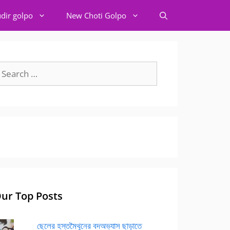
dir golpo
New Choti Golpo
earch
r:
ur Top Posts
ছেলের হস্তমৈথুনের বদঅভ্যাস ছাড়াতে