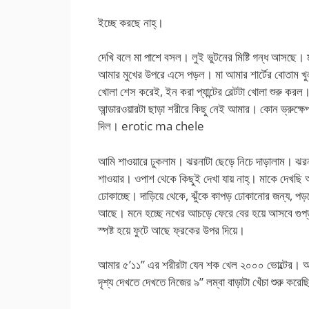
ইচ্ছে করছে নাহ্।
দেখি বলে মা পাশে বসল। লুই ভুটনের মিষ্টি গন্ধ আসছে। 
আমার মুখের উপরে এসে পড়ল। মা আমার শার্টের বোতাম খু
খোলা শেস করেই, ইন করা প্যান্টের বেল্টটা খোলা শুরু করল
আন্ডারওয়ারটা ছাড়া শরীরে কিছু নেই আমার। কোন ভ্রুক্ষ
দিল। erotic ma chele
আমি শাওয়ারে ঢুকলাম। ঝরনাটা ছেড়ে নিচে দাড়ালাম। ঝরনার 
শাওয়ার। ওপাশ থেকে কিছুই দেখা যায় নাহ্। মাকে দেখছ
ঢোকাচ্ছে। দাড়িয়ে থেকে, ঝুঁকে কাপড় ঢোকানোর জন্য, প
আছে। মনে হচ্ছে নখের আচড়ে ফেরে বের হয়ে আসবে গুপ্তধ
স্পষ্ট হয়ে ফুটে আছে ফ্রকের উপর দিয়ে।
আমার ৫’১১” এর শরীরটা যেন শক খেল ২০০০ ভোল্টের। 
দৃশ্য দেখতে দেখতে নিজের ৯” লম্বা বাড়াটা খেঁচা শুরু করেছ