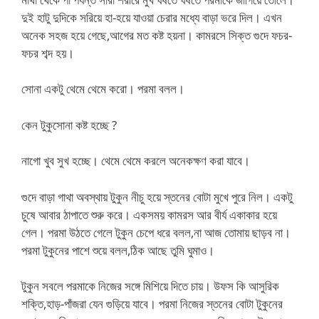
দুই হাটু দুদিকে সরিয়ে হা-হয়ে যাওয়া চেরার মধ্যে বাড়া ভরে দিল। এখন
অনেক সহজ হয়ে গেছে,আগের মত কষ্ট হয়না। কামরসে সিক্ত গুদে ফচর-
ফচর শব্দ হয়।
সোনা একটু থেমে থেমে করো। পরমা বলল।
কেন টুকুসোনা কষ্ট হচ্ছে ?
নাগো খুব সুখ হচ্ছে। থেমে থেমে করলে অনেকক্ষণ করা যাবে।
গুদে বাড়া গাথা অবস্থায় টুকুন নীচু হয়ে স্তনের বোটা মুখে পুরে নিল। একটু
চুষে আবার ঠাপাতে শুরু করে। একসময় কামরস আর বীর্য একাকার হয়ে
গেল। পরমা উঠতে গেলে টুকুন চেপে ধরে বলল,না আজ তোমায় ছাড়ব না।
পরমা টুকুনের পাশে শুয়ে বলল,ঠিক আছে তুমি ঘুমাও।
টুকুন সবলে পরমাকে নিজের সঙ্গে মিশিয়ে দিতে চায়। উফস কি আসুরিক
শক্তি,হাড়-পাঁজরা যেন গুড়িয়ে যাবে। পরমা নিজের স্তনের বোটা টুকুনের