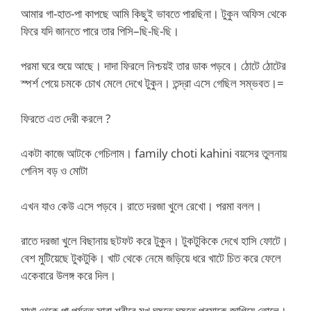
আমার গা-হাত-পা কাপছে আমি কিছুই ভাবতে পারছিনা। টুকুন অফিস থেকে
ফিরে যদি জানতে পারে তার পিসি–ছি-ছি-ছি।
পরমা ঘরে শুয়ে আছে। দাদা ফিরলে নিশ্চয়ই তার ডাক পড়বে। ঠোটে ঠোটের
স্পর্শ পেয়ে চমকে চোখ মেলে দেখে টুকুন। তন্দ্রা এসে গেছিল সম্ভবত।=
ফিরতে এত দেরী করলে ?
একটা কাজে আটকে গেচিলাম। family choti kahini বয়সের তুলনায়
পেনিস বড় ও মোটা
এখন যাও কেউ এসে পড়বে। রাতে দরজা খুলে রেখো। পরমা বলল।
রাতে দরজা খুলে বিছানায় ছটফট করে টুকুন। টুকটুকিকে দেখে হাসি ফোটে।
বেশ মুটিয়েছে টুকটুকি। খাট থেকে নেমে জড়িয়ে ধরে খাটে চিত করে ফেলে
একেবারে উলঙ্গ করে দিল।
মাথা থেকে পা পর্যন্ত সারা শরীরে মুখ ঘষতে ঘষতে পরমাকে জাগিয়ে তোলে।