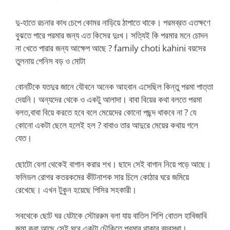
দু-হাতে রচনার কাধ চেপে কোমর নাড়িয়ে ঠাপাতে থাকে। পরমব্রত এতক্ষণে
বুঝতে পারে পরমার জন্য এত কিসের দুঃখ। সত্যিই কি পরমার মনে চোদন
না খেতে পারার জন্য আক্ষেপ আছে ? family choti kahini বয়সের
তুলনায় পেনিস বড় ও মোটা
বোনটিকে যতদুর জানে যৌবনে অনেক আহবান এসেছিল কিন্তু পরমা পাত্তা
দেয়নি। অন্যদের থেকে ও একটু আলাদা। বাবা বিয়ের কথা বলতে পরমা
বলত,বাবা বিয়ে করতে হবে বলে মেয়েদের কোনো পছন্দ থাকবে না ? যে
কোনো একটা ছেলে হলেই হল ? বাবাও তার আদুরে মেয়ের কথায় গলে
যেত।
ছোটো বেলা থেকেই বাগান করার শখ। ছাদে সেই বাগান নিয়ে পড়ে আছে।
ফলিডল রোগর কতরকমের কীটনাশক সার চিলে কোঠার ঘরে জমিয়ে
রেখেছে। এখন টুকুন হয়েছে পিসির সহকারী।
সবথেকে ছোট ঘর যেটাকে স্টোররুম বলা যায় বাতিল শিশি বোতল হাবিজাবি
জমা করা আছে সেই ঘরে একটা চৌকিতে পরমার থাকার ব্যবস্থা।