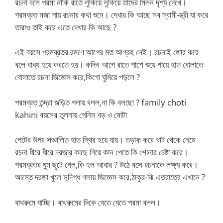
রচনা বলে পরমা নাকি রাতে লুকিয়ে লুকিয়ে তাদের মিলন দৃশ্য দেখে।
পরমব্রত মজা পায় রচনার কথা শুনে। দেখার কি আছে সব স্বামী-স্ত্রী যা করে
তারাও তাই করে এতে দেখার কি আছে ?
এই বয়সে পরমব্রতর রমণে আগের মত আগ্রহ নেই। রচনাই জোর করে
বলে বাধ্য হয়ে করতে হয়। কদিন আগে রাতে পাশে শুয়ে গায়ে হাত বোলাতে
বোলাতে রচনা জিজ্ঞেস করে,কিগো ঘুমিয়ে পড়লে ?
পরমব্রত তন্দ্রা জড়িত গলায় বলল,না কি বলছো ? family choti
kahini বয়সের তুলনায় পেনিস বড় ও মোটা
পেটের উপর সঞ্চালিত হাত স্থির হয়ে যায়। তড়াক করে খাট থেকে নেমে
রচনা ধীরে ধীরে দরজার কাছে গিয়ে কান পেতে কি শোনার চেষ্টা করে।
পরমব্রতর ঘুম ছুটে গেল,কি হল আবার ? উঠে বসে রচনাকে লক্ষ্য করে।
আস্তে দরজা খুলে সন্দিগ্ধ গলায় জিজ্ঞেস করে,ঠাকুর-ঝি এতরাত্রে এখানে ?
বাথরুমে যাচ্ছি। বাথরুমের দিকে যেতে যেতে পরমা বলল।