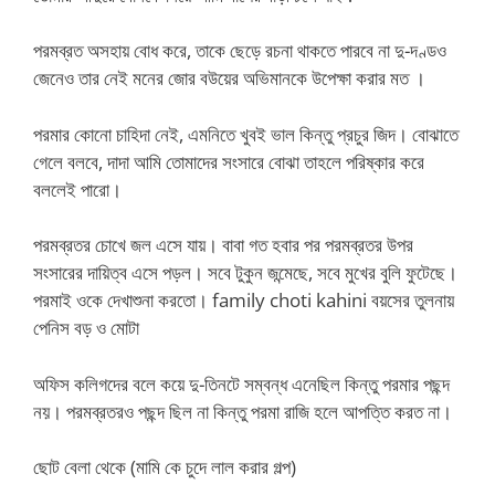
পরমব্রত অসহায় বোধ করে, তাকে ছেড়ে রচনা থাকতে পারবে না দু-দণ্ডও
জেনেও তার নেই মনের জোর বউয়ের অভিমানকে উপেক্ষা করার মত ।
পরমার কোনো চাহিদা নেই, এমনিতে খুবই ভাল কিন্তু প্রচুর জিদ। বোঝাতে
গেলে বলবে, দাদা আমি তোমাদের সংসারে বোঝা তাহলে পরিষ্কার করে
বললেই পারো।
পরমব্রতর চোখে জল এসে যায়। বাবা গত হবার পর পরমব্রতর উপর
সংসারের দায়িত্ব এসে পড়ল। সবে টুকুন জন্মেছে, সবে মুখের বুলি ফুটেছে।
পরমাই ওকে দেখাশুনা করতো। family choti kahini বয়সের তুলনায়
পেনিস বড় ও মোটা
অফিস কলিগদের বলে কয়ে দু-তিনটে সম্বন্ধ এনেছিল কিন্তু পরমার পছন্দ
নয়। পরমব্রতরও পছন্দ ছিল না কিন্তু পরমা রাজি হলে আপত্তি করত না।
ছোট বেলা থেকে (মামি কে চুদে লাল করার গল্প)