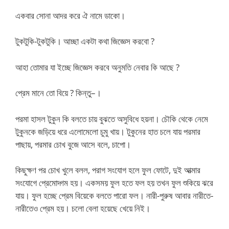
একবার সোনা আদর করে ঐ নামে ডাকো।
টুকটুকি-টুকটুকি। আচ্ছা একটা কথা জিজ্ঞেস করবো ?
আহা তোমার যা ইচ্ছে জিজ্ঞেস করবে অনুমতি নেবার কি আছে ?
প্রেম মানে তো বিয়ে ? কিন্তু–।
পরমা হাসল টুকুন কি বলতে চায় বুঝতে অসুবিধে হয়না। চৌকি থেকে নেমে
টুকুনকে জড়িয়ে ধরে এলোমেলো চুমু খায়। টুকুনের হাত চলে যায় পরমার
পাছায়, পরমার চোখ বুজে আসে বলে, চাপো।
কিছুক্ষণ পর চোখ খুলে বলল, পরাগ সংযোগ হলে ফুল ফোটে, দুই আত্মার
সংযোগে প্রেমোদ্গম হয়। একসময় ফুল হতে ফল হয় তখন ফুল শুকিয়ে ঝরে
যায়। ফুল হচ্ছে প্রেম বিয়েকে বলতে পারো ফল। নারী-পুরুষ আবার নারীতে-
নারীতেও প্রেম হয়। চলো বেলা হয়েছে খেয়ে নিই।