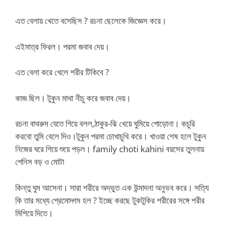
এত বেলায় খেতে বসেছিস ? রচনা ছেলেকে জিজ্ঞেস করে।
এইমাত্র ফিরল। পরমা জবাব দেয়।
এত বেলা করে খেলে শরীর টিকিবে ?
কাজ ছিল। টুকুন মাথা নীচু করে জবাব দেয়।
রচনা বাথরুম যেতে গিয়ে বলল,ঠাকুর-ঝি খেয়ে ঘুমিয়ে পোড়োনা। কচুরি
করবো তুমি বেলে দিও।টুকুন পরমা চোখাচুখি করে। খাওয়া শেষ হলে টুকুন
নিজের ঘরে গিয়ে শুয়ে পড়ল। family choti kahini বয়সের তুলনায়
পেনিস বড় ও মোটা
কিন্তু ঘুম আসেনা। সারা শরীরে অদ্ভুত এক উন্মাদনা অনুভব করে। সত্যি
কি তার মধ্যে প্রেমোদ্গম হল ? ইচ্ছে করছে টুকটুকির শরীরের সঙ্গে শরীর
মিশিয়ে দিতে।