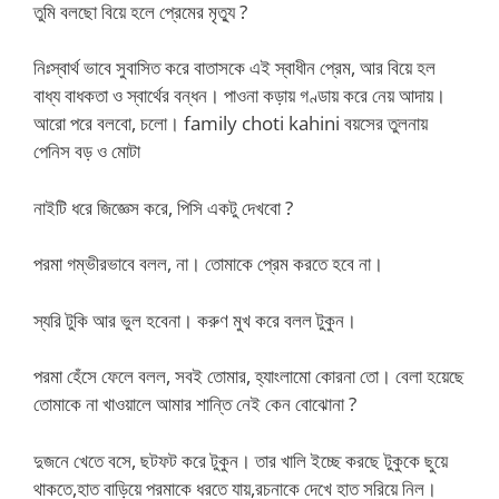
তুমি বলছো বিয়ে হলে প্রেমের মৃত্যু ?
নিঃস্বার্থ ভাবে সুবাসিত করে বাতাসকে এই স্বাধীন প্রেম, আর বিয়ে হল
বাধ্য বাধকতা ও স্বার্থের বন্ধন। পাওনা কড়ায় গণ্ডায় করে নেয় আদায়।
আরো পরে বলবো, চলো। family choti kahini বয়সের তুলনায়
পেনিস বড় ও মোটা
নাইটি ধরে জিজ্ঞেস করে, পিসি একটু দেখবো ?
পরমা গম্ভীরভাবে বলল, না। তোমাকে প্রেম করতে হবে না।
স্যরি টুকি আর ভুল হবেনা। করুণ মুখ করে বলল টুকুন।
পরমা হেঁসে ফেলে বলল, সবই তোমার, হ্যাংলামো কোরনা তো। বেলা হয়েছে
তোমাকে না খাওয়ালে আমার শান্তি নেই কেন বোঝোনা ?
দুজনে খেতে বসে, ছটফট করে টুকুন। তার খালি ইচ্ছে করছে টুকুকে ছুয়ে
থাকতে,হাত বাড়িয়ে পরমাকে ধরতে যায়,রচনাকে দেখে হাত সরিয়ে নিল।