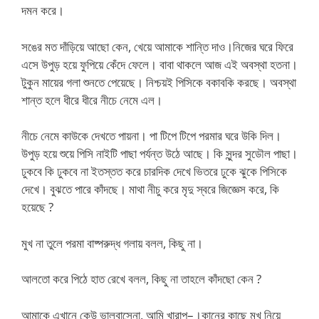
দমন করে।
সঙের মত দাঁড়িয়ে আছো কেন, খেয়ে আমাকে শান্তি দাও।নিজের ঘরে ফিরে
এসে উপুড় হয়ে ফুপিয়ে কেঁদে ফেলে। বাবা থাকলে আজ এই অবস্থা হতনা।
টুকুন মায়ের গলা শুনতে পেয়েছে। নিশ্চয়ই পিসিকে বকাবকি করছে। অবস্থা
শান্ত হলে ধীরে ধীরে নীচে নেমে এল।
নীচে নেমে কাউকে দেখতে পায়না। পা টিপে টিপে পরমার ঘরে উকি দিল।
উপুড় হয়ে শুয়ে পিসি নাইটি পাছা পর্যন্ত উঠে আছে। কি সুন্দর সুডৌল পাছা।
ঢুকবে কি ঢুকবে না ইতস্তত করে চারদিক দেখে ভিতরে ঢুকে ঝুকে পিসিকে
দেখে। বুঝতে পারে কাঁদছে। মাথা নীচু করে মৃদু স্বরে জিজ্ঞেস করে, কি
হয়েছে ?
মুখ না তুলে পরমা বাষ্পরুদ্ধ গলায় বলল, কিছু না।
আলতো করে পিঠে হাত রেখে বলল, কিছু না তাহলে কাঁদছো কেন ?
আমাকে এখানে কেউ ভালবাসেনা, আমি খারাপ–।কানের কাছে মুখ নিয়ে