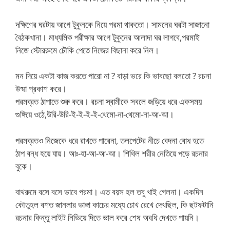
দক্ষিণের ঘরটায় আগে টুকুনকে নিয়ে পরমা থাকতো। সামনের ঘরটা সাজানো
বৈঠকখানা। মাধ্যমিক পরীক্ষার আগে টুকুনের আলাদা ঘর লাগবে,পরমাই
নিজে স্টোররুমে চৌকি পেতে নিজের বিছানা করে নিল।
মন দিয়ে একটা কাজ করতে পারো না ? বাড়া ভরে কি ভাবছো বলতো ? রচনা
উষ্মা প্রকাশ করে।
পরমব্রত ঠাপাতে শুরু করে। রচনা স্বামীকে সবলে জড়িয়ে ধরে একসময়
গুঙ্গিয়ে ওঠে,উরি-উরি-ই-ই-ই-ই-থেমো-না-থেমো-না-আ-আ।
পরমব্রতও নিজেকে ধরে রাখতে পারেনা, তলপেটের নীচে বেদনা বোধ হতে
ঠাপ বন্ধ হয়ে যায়। আঃ-হা-আ-আ-আ। শিথিল শরীর নেতিয়ে পড়ে রচনার
বুকে।
বাথরুমে বসে বসে ভাবে পরমা। এত বয়স হল তবু খাই গেলনা। একদিন
কৌতুহল বশত জানলার ভাঙ্গা কাচের মধ্যে চোখ রেখে দেখছিল, কি ছটফটানি
রচনার কিন্তু লাইট নিভিয়ে দিতে ভাল করে শেষ অবধি দেখতে পায়নি।