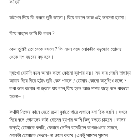
কাহিনী
ডটপেন দিয়ে কি করবে তুমি জানো। বিয়ে করলে আজ এই অবস্থা হতনা।
বিয়ে নাহলে আমি কি করব ?
কেন তুমিই তো বেকে বসলে ? কি এমন বয়স লোকটার বড়জোর তোমার
থেকে দশ বছরের বড় হবে।
দ্যাখো বোউদি বয়স আমার কাছে কোনো ব্যাপার নয়। মন সায় দেয়নি তাছাড়া
আমার বিয়ে নিয়ে হঠাৎ তুমি কেন পড়লে ? তোমার কোনো অসুবিধে হচ্ছে ?
কথা শুনে রচনার গা জ্বলে যায় বলে,বিয়ে হলে আজ দাদার ঘাড়ে বসে থাকতে
হতনা–।
কথাটা নিজের কানে যেতে রচনা বুঝতে পারে এভাবে বলা ঠিক হয়নি। শুধরে
নিয়ে বলে,তোমাদের ভাই-বোনের ব্যাপার আমি কিছু বলতে চাইনে। ভালর
জন্যই তোমাকে বলছি, যেভাবে সেদিন বসেছিলে কাগজওলার সামনে,
লোকটা তোমাকে দেখবে–না ওজন করবে।একটু সামলে সুমলে