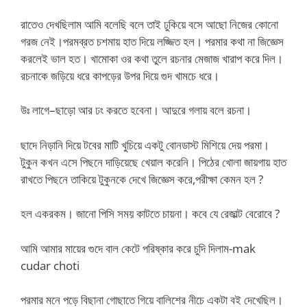
রাতেও দেখছিলাম আমি বলেছি বলে তাই ঢুকিয়ে বসে আছো নিজের কোনো
গরজ নেই।পরমব্রত চশমায় হাত দিয়ে লজ্জিত হল। পরমার কথা না জিজ্ঞেস
করলেই ভাল হত। খামোকা ওর কথা তুলে রচনার মেজাজ খারাপ করে দিল।
রচনাকে জড়িয়ে ধরে কাপড়ের উপর দিয়ে গুদ খামচে ধরে।
উঃ লাগে–ছাড়ো আর ঢং করতে হবেনা। আদুরে গলায় বলে রচনা।
ছাদে নিড়ানি দিয়ে টবের মাটি খুচিয়ে একটু বোনডাস্ট মিশিয়ে দেয় পরমা।
টুকুন কখন এসে পিছনে দাড়িয়েছে খেয়াল করেনি। পিঠের খোলা জায়গায় হাত
রাখতে পিছনে তাকিয়ে টুকুনকে দেখে জিজ্ঞেস করে,পরীক্ষা কেমন হল ?
হল একরকম। জানো পিসি সময় কাটতে চায়না। কবে যে রেজাল্ট বেরোবে ?
আমি আমার মায়ের গুদে বাল কেটে পরিষ্কার করে চুদি দিলাম-mak
cudar choti
পরমার মনে পড়ে বিছানা গোছাতে গিয়ে বালিশের নীচে একটা বই দেখেছিল।