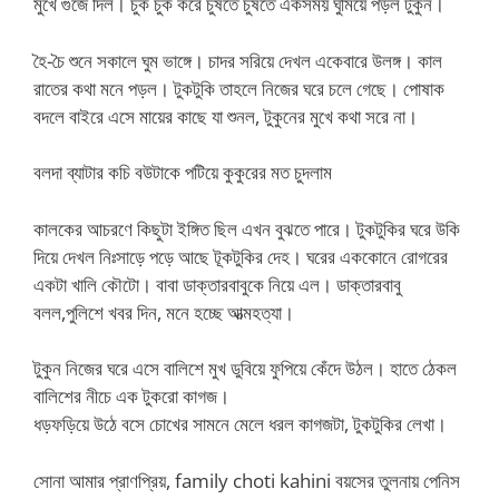
মুখে গুজে দিল। চুক চুক করে চুষতে চুষতে একসময় ঘুমিয়ে পড়ল টুকুন।
হৈ-চৈ শুনে সকালে ঘুম ভাঙ্গে। চাদর সরিয়ে দেখল একেবারে উলঙ্গ। কাল
রাতের কথা মনে পড়ল। টুকটুকি তাহলে নিজের ঘরে চলে গেছে। পোষাক
বদলে বাইরে এসে মায়ের কাছে যা শুনল, টুকুনের মুখে কথা সরে না।
বলদা ব্যাটার কচি বউটাকে পটিয়ে কুকুরের মত চুদলাম
কালকের আচরণে কিছুটা ইঙ্গিত ছিল এখন বুঝতে পারে। টুকটুকির ঘরে উকি
দিয়ে দেখল নিঃসাড়ে পড়ে আছে টূকটুকির দেহ। ঘরের এককোনে রোগরের
একটা খালি কৌটো। বাবা ডাক্তারবাবুকে নিয়ে এল। ডাক্তারবাবু
বলল,পুলিশে খবর দিন, মনে হচ্ছে আত্মহত্যা।
টুকুন নিজের ঘরে এসে বালিশে মুখ ডুবিয়ে ফুপিয়ে কেঁদে উঠল। হাতে ঠেকল
বালিশের নীচে এক টুকরো কাগজ।
ধড়ফড়িয়ে উঠে বসে চোখের সামনে মেলে ধরল কাগজটা, টুকটুকির লেখা।
সোনা আমার প্রাণপ্রিয়, family choti kahini বয়সের তুলনায় পেনিস