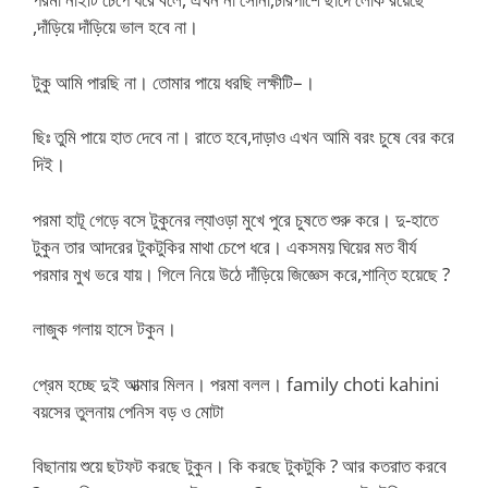
,দাঁড়িয়ে দাঁড়িয়ে ভাল হবে না।
টুকু আমি পারছি না। তোমার পায়ে ধরছি লক্ষীটি–।
ছিঃ তুমি পায়ে হাত দেবে না। রাতে হবে,দাড়াও এখন আমি বরং চুষে বের করে
দিই।
পরমা হাটূ গেড়ে বসে টুকুনের ল্যাওড়া মুখে পুরে চুষতে শুরু করে। দু-হাতে
টুকুন তার আদরের টুকটুকির মাথা চেপে ধরে। একসময় ঘিয়ের মত বীর্য
পরমার মুখ ভরে যায়। গিলে নিয়ে উঠে দাঁড়িয়ে জিজ্ঞেস করে,শান্তি হয়েছে ?
লাজুক গলায় হাসে টকুন।
প্রেম হচ্ছে দুই আত্মার মিলন। পরমা বলল। family choti kahini
বয়সের তুলনায় পেনিস বড় ও মোটা
বিছানায় শুয়ে ছটফট করছে টুকুন। কি করছে টুকটুকি ? আর কতরাত করবে