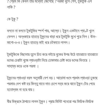
? প্রেম কি কেবল তার মধ্যেই জেগেছে ? দরজা খুলে গেল, টুকটুকি এল
নাকি ?
কে টুকু ?
বলতে না বলতে টুকটুকির স্পর্শ পায়, আস্তে। টুকুন একটানে প্যাণ্ট খুলে
ফেলল। অন্ধকারে হাতড়ে টুকুনের বাড়া ধরে টুকটুকি মুখে পুরে নিল। ঊফ-
মাগো-ও-ও। টুকুন হাতড়ে মাই ধরে চটকাতে লাগল।
টুকটুকিকে বিছানায় তুলে চিত করে শুইয়ে বুকের উপর উঠে হাতরাতে হাতরাতে
গুদের চেরাটা খুজে ল্যাওড়াটা নিয়ে ঢোকাবার চেষ্টা করে গুদের ভিতরে ।
সাহায্য করে ওকে পরমা ।
টুকুনের ল্যাওড়া বয়স অনুযায়ী বেশ বড়। আচোদা গুদে প্রথম ল্যাওড়া ঢুকছে
পরমার বেশ কষ্ট হয় কিন্তু দাতে দাত চেপে সহ্য করে যাতে টুকুন টের পেয়ে
হতোদ্যম না হয়ে যায়।
বীর বিক্রমে ঠাপাতে লাগল টুকুন। প্রায় মিনিট পনেরো পর ফিচিক-ফিচিক