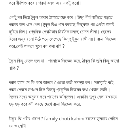
করে বীর্যপাত করে। পরমা বলল,আর একটু করো।
একটু দম নিয়ে টুকুন আবার ঠাপাতে শুরু করে। উষ্ণ বীর্য নালিতে পড়তে
পরমার জল খসে গেল।টুকুন বিএ পাস করেছে,কিছুকাল পর একটা চাকরি
জুটিয়ে নিল। প্রেমিক-প্রেমিকার নিয়মিত চলছে চোদন লীলা। ছেলের
বিয়ের জন্য রচনা উঠে পড়ে লেগেছে কিন্তু টুকুন রাজী নয়। রচনা জিজ্ঞেস
করে,কেউ থাকলে খুলে বল কথা বলি ?
টুকুন কিছু ভেঙ্গে বলে না। পরমাকে জিজ্ঞেস করে, ঠাকুর-ঝি তুমি কিছু জানো
নাকি ?
পরমা হাসে সে কি করে জানবে ? এতো ভারী সমস্যা হল। সমস্যাই বটে,
পরমা প্রেমে মশগুল ছিল কিন্তু প্রকৃতির নিয়মের কথা খেয়াল হয়নি।
নিজের মধ্যে অনুভব করে প্রাণের অস্তিত্ব। একদিন দুপুর বেলা বাথরুমে
হড় হড় করে বমী করছে দেখে রচনা জিজ্ঞেস করে,
ঠাকুর-ঝি শরীর খারাপ ? family choti kahini বয়সের তুলনায় পেনিস
বড় ও মোটা