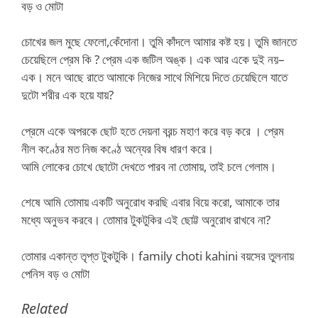
বড় ও মোটা
চোখের জল মুছে ফেলো,কেঁদোনা। তুমি কাঁদলে আমার কষ্ট হয়। তুমি জানতে
চেয়েছিলে প্রেম কি ? প্রেম এক জটিল অঙ্ক। এক আর একে দুই নয়–
এক। মনে আছে রাতে আমাকে নিজের সাথে মিশিয়ে দিতে চেয়েছিলে যাতে
দুটো শরীর এক হয়ে যায়?
প্রেমে একে অপরকে ছোট হতে দেয়না বরন্চ মহাণ করে বড় করে । প্রেম
নীল কণ্ঠের মত নিজ কণ্ঠে অন্যের বিষ ধারণ করে।
আমি লোকের চোখে ছোটো দেখতে পারব না তোমায়, তাই চলে গেলাম।
শেষে আমি তোমায় একটি অনুরোধ করছি এবার বিয়ে করো, আমাকে তার
মধ্যে অনুভব করবে। তোমার টুকটুকির এই ছোট্ট অনুরোধ রাখবে না?
তোমার একান্ত তৃপ্ত টুকটুকি। family choti kahini বয়সের তুলনায়
পেনিস বড় ও মোটা
Related