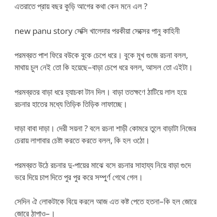
এতরাতে প্রায় বছর কুড়ি আগের কথা কেন মনে এল ?
new panu story সেক্সি খালেদার পরকীয়া সেক্সের পানু কাহিনী
পরমব্রত পাশ ফিরে বউকে বুকে চেপে ধরে। বুকে মুখ গুজে রচনা বলল,
মাথায় চুল নেই তো কি হয়েছে–বাড়া চেপে ধরে বলল, আসল তো এইটা।
পরমব্রতর বাড়া ধরে হ্যাচকা টান দিল। বাড়া ততক্ষণে ঠাটিয়ে লাল হয়ে
রচনার হাতের মধ্যে তিড়িক তিড়িক লাফাচ্ছে।
দাড়া বাবা দাড়া। দেরী সয়না ? বলে রচনা শাড়ী কোমরে তুলে বাড়াটা নিজের
চেরায় লাগাবার চেষ্টা করতে করতে বলল, কি হল ওঠো।
পরমব্রত উঠে রচনার দু-পায়ের মাঝে বসে রচনার সাহায্য নিয়ে বাড়া গুদে
ভরে দিয়ে চাপ দিতে পুর পুর করে সম্পুর্ণ গেথে গেল।
সেদিন ঐ লোকটাকে বিয়ে করলে আজ এত কষ্ট পেতে হতনা–কি হল জোরে
জোরে ঠাপাও–।