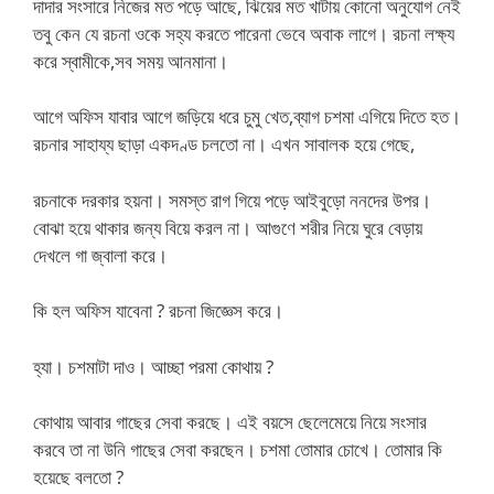
দাদার সংসারে নিজের মত পড়ে আছে, ঝিয়ের মত খাটায় কোনো অনুযোগ নেই
তবু কেন যে রচনা ওকে সহ্য করতে পারেনা ভেবে অবাক লাগে। রচনা লক্ষ্য
করে স্বামীকে,সব সময় আনমানা।
আগে অফিস যাবার আগে জড়িয়ে ধরে চুমু খেত,ব্যাগ চশমা এগিয়ে দিতে হত।
রচনার সাহায্য ছাড়া একদণ্ড চলতো না। এখন সাবালক হয়ে গেছে,
রচনাকে দরকার হয়না। সমস্ত রাগ গিয়ে পড়ে আইবুড়ো ননদের উপর।
বোঝা হয়ে থাকার জন্য বিয়ে করল না। আগুণে শরীর নিয়ে ঘুরে বেড়ায়
দেখলে গা জ্বালা করে।
কি হল অফিস যাবেনা ? রচনা জিজ্ঞেস করে।
হ্যা। চশমাটা দাও। আচ্ছা পরমা কোথায় ?
কোথায় আবার গাছের সেবা করছে। এই বয়সে ছেলেমেয়ে নিয়ে সংসার
করবে তা না উনি গাছের সেবা করছেন। চশমা তোমার চোখে। তোমার কি
হয়েছে বলতো ?