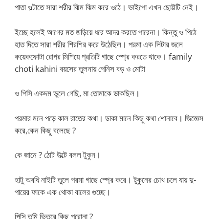
পাতা ওল্টাতে সারা শরীর ঝিম ঝিম করে ওঠে। ভাইপো এখন ছোট্টটি নেই।
ইচ্ছে হলেই আগের মত জড়িয়ে ধরে আদর করতে পারেনা। কিন্তু ও পিঠে
হাত দিতে সারা শরীর শিরশির করে উঠেছিল। পরমা এক লিটার জলে
কয়েকফোটা রোগর মিশিয়ে প্রতিটি গাছে স্প্রে করতে থাকে। family
choti kahini বয়সের তুলনায় পেনিস বড় ও মোটা
ও পিসি একদম ভুলে গেছি, মা তোমাকে ডাকছিল।
পরমার মনে পড়ে কাল রাতের কথা। ডাকা মানে কিছু কথা শোনাবে। জিজ্ঞেস
করে,কেন কিছু বলেছে ?
কে জানে ? ঠোট উল্টে বলল টুকুন।
হাটু অবধি নাইটি তুলে পরমা গাছে স্প্রে করে। টুকুনের চোখ চলে যায় দু-
পায়ের ফাকে এক থোকা বালের গুচ্ছে।
পিসি তুমি ভিতরে কিছু পরোনা ?