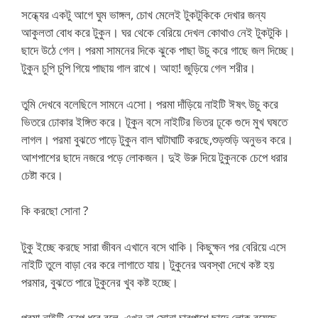
সন্ধ্যের একটু আগে ঘুম ভাঙ্গল, চোখ মেলেই টুকটুকিকে দেখার জন্য
আকুলতা বোধ করে টুকুন। ঘর থেকে বেরিয়ে দেখল কোথাও নেই টুকটুকি।
ছাদে উঠে গেল। পরমা সামনের দিকে ঝুকে পাছা উচু করে গাছে জল দিচ্ছে।
টুকুন চুপি চুপি গিয়ে পাছায় গাল রাখে। আহা! জুড়িয়ে গেল শরীর।
তুমি দেখবে বলেছিলে সামনে এসো। পরমা দাঁড়িয়ে নাইটি ঈষৎ উচু করে
ভিতরে ঢোকার ইঙ্গিত করে। টূকুন বসে নাইটির ভিতর ঢূকে গুদে মুখ ঘষতে
লাগল। পরমা বুঝতে পাড়ে টুকুন বাল ঘাটাঘাটি করছে,শুড়শুড়ি অনুভব করে।
আশপাশের ছাদে নজরে পড়ে লোকজন। দুই উরু দিয়ে টুকুনকে চেপে ধরার
চেষ্টা করে।
কি করছো সোনা ?
টুকু ইচ্ছে করছে সারা জীবন এখানে বসে থাকি। কিছুক্ষন পর বেরিয়ে এসে
নাইটি তুলে বাড়া বের করে লাগাতে যায়। টুকুনের অবস্থা দেখে কষ্ট হয়
পরমার, বুঝতে পারে টুকুনের খুব কষ্ট হচ্ছে।
পরমা নাইটি চেপে ধরে বলে, এখন না সোনা,চারপাশে ছাদে লোক রয়েছে