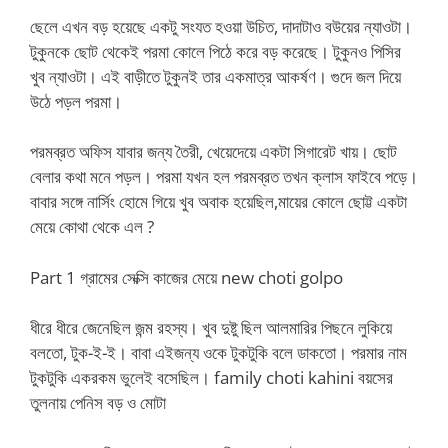
ছেলে এখন বড় হয়েছে একটু সংযত হওয়া উচিত, দাদাটাও বউয়ের ন্যাওটা।
টুকুনকে ছোট থেকেই পরমা কোলে পিঠে করে বড় করেছে। টুকুনও পিসির
খুব ন্যাওটা। এই বাড়ীতে টুকুনই তার একমাত্র আকর্ষণ। গুদে জল দিয়ে
উঠে পড়ল পরমা।
পরমব্রত অফিস যাবার জন্য তৈরী, খেয়েদেয়ে একটা সিগারেট খায়। ছোট
বেলার কথা মনে পড়ল। পরমা যখন হল পরমব্রত তখন ক্লাস ফাইবে পড়ে।
বাবার সঙ্গে নার্সিং হোমে গিয়ে খুব অবাক হয়েছিল,মায়ের কোলে ছোট্ট একটা
মেয়ে কোথা থেকে এল ?
Part 1 গ্রামের সেক্সি কাজের মেয়ে new choti golpo
ধীরে ধীরে জেনেছিল জন্ম রহস্য। খুব দুষ্টু ছিল আলমারির পিছনে লুকিয়ে
বলতো, টুক-ই-ই। বাবা এইজন্য ওকে টুকটুকি বলে ডাকতো। পরমার নাম
টুকটুকি একরকম ভুলেই বসেছিল। family choti kahini বয়সের
তুলনায় পেনিস বড় ও মোটা