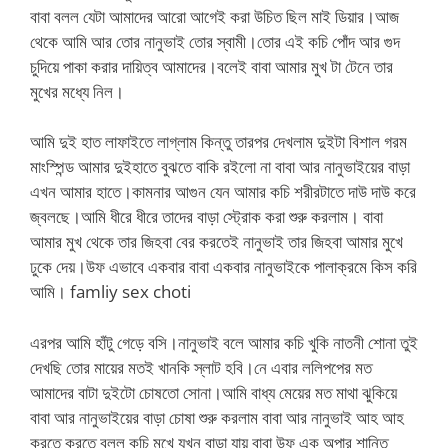
বাবা বলল যেটা আমাদের আরো আগেই করা উচিত ছিল মাই ডিয়ার।আজ
থেকে আমি আর তোর নানুভাই তোর স্বামী।তোর এই কচি পোঁদ আর গুদ
চুদিয়ে পাকা করার দায়িত্ব আমাদের।বলেই বাবা আমার মুখ টা টেনে তার
মুখের মধ্যে নিল।
আমি দুই হাত লাফাইতে লাগ্লাম কিন্তু তারপর দেখলাম দুইটা বিশাল গরম
মাংস্পিন্ড আমার দুইহাতে বুঝতে বাকি রইলো না বাবা আর নানুভাইয়ের বাড়া
এখন আমার হাতে।কামনার আগুন যেন আমার কচি শরীরটাতে দাউ দাউ করে
জ্বলছে।আমি ধীরে ধীরে তাদের বাড়া স্ট্রোক করা শুরু করলাম। বাবা
আমার মুখ থেকে তার জিহবা বের করতেই নানুভাই তার জিহবা আমার মুখে
ঢুকে দেয়।উফ এভাবে একবার বাবা একবার নানুভাইকে পালাক্রমে কিস করি
আমি। famliy sex choti
এরপর আমি হাঁটু গেড়ে বসি।নানুভাই বলে আমার কচি খুকি নাতনী শোনা তুই
দেখছি তোর মায়ের মতই খানকি স্লাট হবি।নে এবার ললিপপের মত
আমাদের বাটা দুইটো চোষতো সোনা।আমি বাধ্য মেয়ের মত মাথা ঝুকিয়ে
বাবা আর নানুভাইয়ের বাড়া চোষা শুরু করলাম বাবা আর নানুভাই আহ আহ
করতে করতে বলল কচি মুখে যখন বাড়া যায় বাবা উফ এক অপার শান্তি