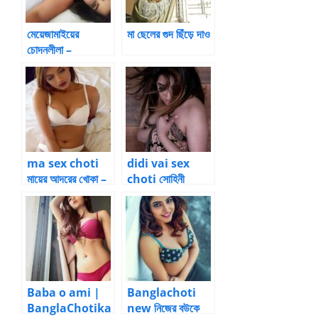
মেয়েজামাইয়ের
মা ছেলের গুদ ছিঁড়ে দাও
চোদনলীলা –
Bangla Choti
Kahini
ma sex choti
didi vai sex
মায়ের আদরের খোকা –
choti সোহিনী
7 by maltishen
সরকার, তার ভাই
| Bangla choti
এবং… 2 | Bangla
kahini
choti kahini
Baba o ami |
Banglachoti
BanglaChotika
new নিজের বউকে