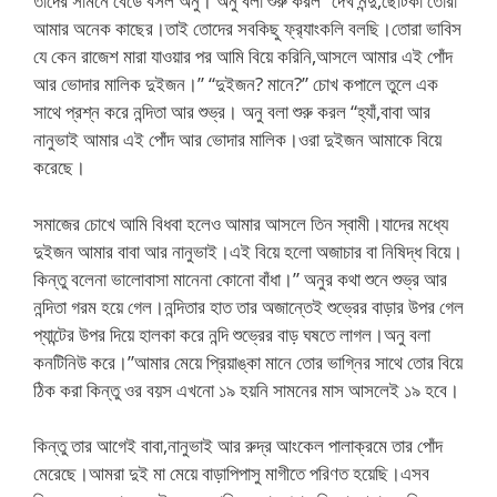
তাদের সামনে বেডে বসল অনু। অনু বলা শুরু করল “দেখ নন্দু,ছোটকা তোরা
আমার অনেক কাছের।তাই তোদের সবকিছু ফ্র‍্যাংকলি বলছি।তোরা ভাবিস
যে কেন রাজেশ মারা যাওয়ার পর আমি বিয়ে করিনি,আসলে আমার এই পোঁদ
আর ভোদার মালিক দুইজন।” “দুইজন? মানে?” চোখ কপালে তুলে এক
সাথে প্রশ্ন করে নন্দিতা আর শুভ্র। অনু বলা শুরু করল “হ্যাঁ,বাবা আর
নানুভাই আমার এই পোঁদ আর ভোদার মালিক।ওরা দুইজন আমাকে বিয়ে
করেছে।
সমাজের চোখে আমি বিধবা হলেও আমার আসলে তিন স্বামী।যাদের মধ্যে
দুইজন আমার বাবা আর নানুভাই।এই বিয়ে হলো অজাচার বা নিষিদ্ধ বিয়ে।
কিন্তু বলেনা ভালোবাসা মানেনা কোনো বাঁধা।” অনুর কথা শুনে শুভ্র আর
নন্দিতা গরম হয়ে গেল।নন্দিতার হাত তার অজান্তেই শুভ্রের বাড়ার উপর গেল
প্যান্টের উপর দিয়ে হালকা করে নন্দি শুভ্রের বাড় ঘষতে লাগল।অনু বলা
কনটিনিউ করে।”আমার মেয়ে প্রিয়াঙ্কা মানে তোর ভাগ্নির সাথে তোর বিয়ে
ঠিক করা কিন্তু ওর বয়স এখনো ১৯ হয়নি সামনের মাস আসলেই ১৯ হবে।
কিন্তু তার আগেই বাবা,নানুভাই আর রুদ্র আংকেল পালাক্রমে তার পোঁদ
মেরেছে।আমরা দুই মা মেয়ে বাড়াপিপাসু মাগীতে পরিণত হয়েছি।এসব