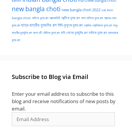
ma chele bangla choti
kahini
new bangla choti
new bangla choti 2022
vai bon
অফিসে চুদার গল্প
আত্মকাহিনী
আন্টিকে চুদার গল্প
খালা-মাসিকে চুদার গল্প
গ্রামের মেয়ে
bangla choti
ছাত্র-ছাত্রীর চুদাচদির গল্প
পিসি-ফুফুকে চুদার গল্প
চুদার গল্প
প্রেমিক-প্রেমিকাকে চুদার গল্প
বন্ধু-
ভাই-বোনের চুদাচুদির গল্প
ভাবিকে চুদার গল্প
বান্ধবীর চুদাচুদির গল্প
বাংলা চটি
বৌদিকে চুদার গল্প
ম্যাডামকে
চুদার গল্প
Subscribe to Blog via Email
Enter your email address to subscribe to this
blog and receive notifications of new posts by
email.
Email
Address