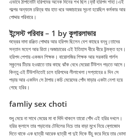
এভাবে ঠাপানোটা হরিপদের অনেক দিনের শখ ছিল।হ্যাঁ হরিপদ শাহা।এই
গল্পের অন্যতম চরিত্র যার হাত ধরে অজাচারের সূচনা হয়েছিল কর্মকার আর
পোদ্দার পরিবারে।
ইন্সেস্ট পরিবার – 1 by কুগারলাভার
শুভ্রের দাদা রঞ্জিত পোদ্দার আর হরিপদ ছিলেন বেশ কাছের বন্ধু।তাদের
সন্তান মহেশ আর রিতা।অজাচারের এই ইতিহাস ধীরে ধীরে উন্মক্ত হবে।
হরিপদ পেশায় একজন শিক্ষক। বায়োলজির শিক্ষক আর সরকারি গার্লস
স্কুলের টিচার হওয়াতে তার কাছে ঝাঁক বেধে মেয়েরা টিউশন পড়তে আসে।
কিন্তু এই টিউশনিতেই চলে হরিপদের লীলাখেলা।সপ্তাহের ৪ দিন সে
পড়ায় আর একদিন সে ঠাপায়।কচি মেয়েদের পোঁদ মাড়ার একটা নেশা হয়ে
গেছে হরির।
famliy sex choti
শুধু মেয়ে না সাথে মেয়ের মা বা দিদি থাকলে তারো পোঁদ এই হরির দখলে।
হরির ক্লাসে তার পড়ানোর টেবিলের নিচে তার বাড়া মুখে নিয়ে ব্লোজোব
দিতে থাকে এক ছাত্রী আরেক ছাত্রী পা দুই দিকে উঁচু করে দিয়ে তার ভোদা