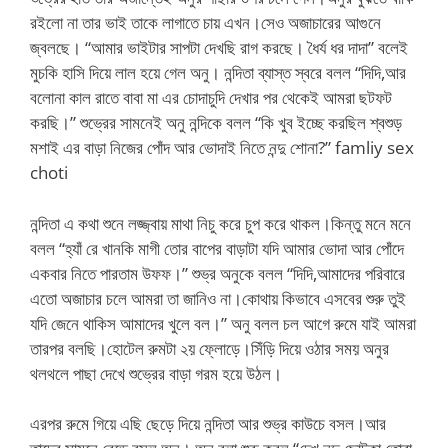
রইলো না তার ভাই তাকে লাগাতে চায় এখন।সেও অজাচারের আগুনে
জ্বলছে। “আমার ভাইটার সাপটা দেখছি রাগ করছে। ধৈর্য ধর দাদা” বলেই
মুচকি হাসি দিয়ে লাল হয়ে গেল অনু। নন্দিতা ব্যাস্ত স্বরে বলল “দিদি,আর
বলোনা কাল রাতে বাবা মা এর চোদাচুদি দেখার পর থেকেই আমরা ছটফট
করছি।” শুভ্রের সামনেই অনু নন্দিকে বলল “কি খুব ইচ্ছে করছিল শ্বশুড়
মশাই এর বাড়া নিজের পোঁদ আর ভোদাই নিতে নন্দু শোনা?” famliy sex
choti
নন্দিতা এ কথা শুনে লজ্জ্বায় মাথা নিচু করে চুপ করে থাকল।কিন্তু মনে মনে
বলল “হ্যাঁ রে খানকি মাগী তোর বাপের বাড়াটা যদি আমার ভোদা আর পোঁদে
একবার নিতে পারতাম উফফ।” শুভ্র অনুকে বলল “দিদি,আমাদের পরিবারে
এতো অজাচার চলে আমরা তা জানিও না।কোথায় কিভাবে এসবের শুরু তুই
যদি জেনে থাকিস আমাদের খুলে বল।” অনু বলল চল আগে রুমে যাই আমরা
তারপর বলছি।হোটেল রুমটা ২য় ফ্লোড়ে।সিঁড়ি দিয়ে ওঠার সময় অনুর
থলথলে পাছা দেখে শুভ্রের বাড়া গরম হয়ে উঠল।
এরপর রুমে গিয়ে এছি ছেড়ে দিয়ে নন্দিতা আর শুভ্র কাউচে বসল।আর