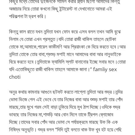
কিছুর মধ্যে তোদের দুইজনকে সামিল করার প্ল্যান ছিলো আমাদের কিন্তু
অজাচার নিয়ে তোরা কখনো কিছু ইন্টারেস্ট না দেখানোতে আমরা এই
পরিকল্পনা টা ড্রপ করি।
কিন্তু কাল রাতে যখন নন্দিতা যখন ফোন করে এসব বলল তখন আমি বুঝে
নিলাম যে তোরা এখন প্রস্তুত।যদি তোরা রাজী থাকিস তাহলে ছোটকা
তোকে মা,আমাকে,পায়েল কাকীমণি আর প্রিয়াংকা কে বিয়ে করতে হবে।আর
নন্দিতা তোকে তোর বাবা,শ্বশুড় মশাই মানে আমাদের বাবা আর নানুভাইকে
বিয়ে করতে হবে।নন্দিতাকে ফ্যামিলি স্লাট বানানোর ইচ্ছে সবার মনে।তোরা
যদি এতোকিছুতে রাজী থাকিস তাহলে আমাকে জানা।” famliy sex
choti
অনুর কথায় কামনার আগুনে ছটফট করতে লাগ্লো নন্দিতা আর শুভ্র।নন্দির
ভোদা ভিজে গেল এই ভেবে যে তার নিজের বাবা আর শুশুড় মশাই তার পোঁদ
মারছে,তার মুখে গরম সেই বাড়া ঢুকিয়ে দিয়ে মুখ ঠাপ দিচ্ছে।ওদিকে শুভ্র
ভাবছে তার নিজের মা,শাশুড়ি আর বোন মিলে তাকে ট্রিপল ব্লোজোব
দিচ্ছে।তাদের সবার পোঁদ আর ভোদা সে পর্যায়ক্রমে মারছে উফ কি এক
নিষিদ্ধ অনুভূতি। শুভ্র বলল “দিদি তুই বলতে থাক উফ খুব হট হয়ে গেছি