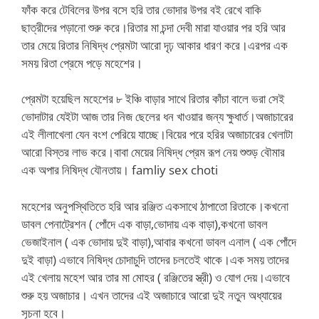
ফাঁক করে টেবিলের উপর বসে হরি তার ভোদার উপর বই রেখে বাকি
ছাত্রীদের পড়ানো শুরু করে।রিতার মা চন্দা দেবী মারা যাওয়ার পর হরি আর
তার মেয়ে রিতার নিষিদ্ধ প্রেমটা আরো দৃঢ় আকার ধারণ করে।এরপর এক
সময় রিতা প্রেমে পড়ে মহেশের।
প্রেমটা হয়েছিল মহেশের ৮ ইঞ্চি বাড়ার সাথে রিতার কাঁচা বালে ভরা সেই
ভোদাটার যেইটা আজ তার নিজ ছেলের ধন খাওয়ার জন্য ক্ষুধার্ত।অজাচারের
এই লীলাখেলা যেন বংশ পেরিয়ে যাচ্ছে।বিয়ের পরে হরির অজাচারের খেলাটা
আরো বিস্তর লাভ করে।বাবা মেয়ের নিষিদ্ধ প্রেম রূপ নেয় শুশুড় বৌমার
এক অপার নিষিদ্ধ যৌনতায়। famliy sex choti
মহেশের অনুপস্থিতিতে হরি আর রঞ্জিত একসাথে ঠাপাতো রিতাকে।কখনো
ডাবল পেনাট্রেশন ( পোঁদে এক বাড়া,ভোদায় এক বাড়া),কখনো ডাবল
ভেজাইনাল ( এক ভোদায় দুই বাড়া),আবার কখনো ডাবল এনাল ( এক পোঁদে
দুই বাড়া) এভাবে নিষিদ্ধ চোদাচুদি তাদের চলতেই থাকে।এক সময় তাদের
এই খেলায় মহেশ আর তার মা মোহর ( রঞ্জিতের স্ত্রী) ও যোগ দেয়।এভাবে
শুরু হয় অজাচার। এখন তাদের এই অজাচারে আরো দুই নতুন অধ্যায়ের
সূচনা হবে।