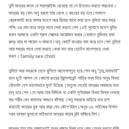
নন্দি শুভ্রের জন্য যে সারপ্রাইজ রেখেছে তা সে চিন্তাও করতে পারবেনা।
শুভ্রের বড় বোন অনু বয়সে তার থেকে ৩ বছরের বড় হবে।সকালে
ব্রেকফাস্ট করে বাসায় মহেশ আর রিতার সাথে কথা বলে নন্দিতা আর শুভ্র
শপিং এর নাম করে অনুর সাথে দেখা করতে গেল।এই সুযোগে মহেশ বুদ্ধি
করল আজকে একটা গ্রুপ সেক্সের আয়োজন করার।যেখানে নন্দিতার বাবা
রুদ্র আর মা পায়েল ও থাকবে।অনু কোর্টে যাওয়ার নাম করে চলে গেল নন্দিতা
আর শুভ্রর সাথে দেখা করতে।কথা মত তার হোটেল বালেশ্বড়ে দেখা
করল। famliy sex choti
নন্দিতা আর শুভ্রকে দেখে খুশিতে আবেগাপ্লুত হয়ে গেল অনু “নন্দু,দাদাভাই”
বলে ছুটে আসল সে।কালো রংয়ের ট্রান্সপারেন্ট শাড়ির মধ্য দিয়ে অনুর বিধবা
যৌবনটা বেশ ভালোভাবে ফুটে উঠেছে।অনুকে দেখেই শুভ্রের অজাচার ভাব
চালু হয়ে গেল।সে আজ তার দিদিকে না একটা পূর্ণবয়ষ্ক বিধবা মিল্ফ দেখছে
যার শরীর যেন কামনার আগুনে কাঁপছে।অনু শুভ্রকে জড়িয়ে ধরে হাগ
করতেই শুভ্রের বুক আর বাড়া যেন কেঁপে উঠল।অনুর ৩৮ সাইজের বিশাল
নরম হাল্কা ঝুলানো মাইগুলো শুভ্রের বাড়ার ঘন্টা বাজিয়ে দিল।
শুভ্রের হাত তার অজান্তেই অনুর পাছার উপর চলে গেল।অনুর বুঝতে বাকি