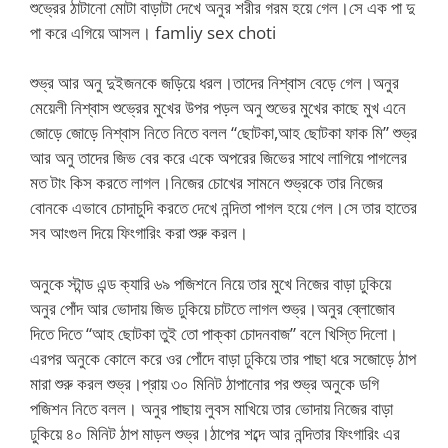
শুভ্রের ঠাটানো মোটা বাড়াটা দেখে অনুর শরীর গরম হয়ে গেল।সে এক পা দু
পা করে এগিয়ে আসল। famliy sex choti
শুভ্র আর অনু দুইজনকে জড়িয়ে ধরল।তাদের নিশ্বাস বেড়ে গেল।অনুর
মেয়েলী নিশ্বাস শুভ্রের মুখের উপর পড়ল অনু শুভের মুখের কাছে মুখ এনে
জোড়ে জোড়ে নিশ্বাস নিতে নিতে বলল “ছোটকা,আহ ছোটকা ফাক মি” শুভ্র
আর অনু তাদের জিভ বের করে একে অপরের জিভের সাথে লাগিয়ে পাগলের
মত টাং কিস করতে লাগল।নিজের চোখের সামনে শুভ্রকে তার নিজের
বোনকে এভাবে চোদাচুদি করতে দেখে নন্দিতা পাগল হয়ে গেল।সে তার হাতের
সব আংগুল দিয়ে ফিংগারিং করা শুরু করল।
অনুকে স্টান্ড এন্ড ক্যারি ৬৯ পজিশনে নিয়ে তার মুখে নিজের বাড়া ঢুকিয়ে
অনুর পোঁদ আর ভোদায় জিভ ঢুকিয়ে চাটতে লাগল শুভ্র।অনুর ব্লোজোব
দিতে দিতে “আহ ছোটকা তুই তো পাক্কা চোদনবাজ” বলে খিস্তি দিলো।
এরপর অনুকে কোলে করে ওর পোঁদে বাড়া ঢুকিয়ে তার পাছা ধরে সজোড়ে ঠাপ
মারা শুরু করল শুভ্র।প্রায় ৩০ মিনিট ঠাপানোর পর শুভ্র অনুকে ডগি
পজিশন নিতে বলল। অনুর পাছায় লুবস মাখিয়ে তার ভোদায় নিজের বাড়া
ঢুকিয়ে ৪০ মিনিট ঠাপ মাড়ল শুভ্র।ঠাপের শব্দে আর নন্দিতার ফিংগারিং এর