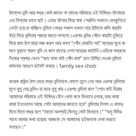
উল্লেখ নন্দি আর শুভ্র কেউ জানত না তাদের পরিবারে এই নিষিদ্ধ যৌনাচার
এত বিস্তার ভাবে ঘটে। এবার ঘটনায় ফিরা যাক।পরদিন সকালে বেল্কুনিতে
নেংটা হয়ে চা খাচ্ছিল নন্দিতা।শুভ্র সকাল সকাল তার ঠাটানো বাসি বাড়াটা
উঠে গিয়ে নন্দিতার পাছায় ঘষতে লাগলো।এরপর নন্দির পোঁদে বাড়াটা ঢুকিয়ে
দিয়ে রাফ ঠাপ মাড়া শুরু করল আর বলল “পোঁদ মোরনিং মা!” শুভ্রের মুখে মা
শুনে বুঝতে পারল নন্দি যে কাল রাতের নেশা শুভ্রের কাটেনি।এদিকে শুভ্রকে
নিজের শ্বশুড় ভেবে “আহ ফাক মাই পোঁদ বাবা” বলে খিস্তি দেওয়া নন্দিতা
কামনার আগুনে ছটফট করছে। famliy sex choti
কয়েক রাউন্ড ঠাপ মেরে শুভ্র নন্দিতাকে কোলে তুলে নেয় আর এরপর নন্দিতার
মুখে থুথু দেয়,নন্দিও হা করে থুথু খায়।এরপর নন্দিতা বলে “শোন মাই ডিয়ার
আমাদের পরিবারে এই নিষিদ্ধ যৌন খেলা কবে কিভাবে চলছে,আর কারা
কারা ইনভোলব আছে সেটা আমাদের জানতে হবে” নন্দিতার নিপল এ কামড়
দিতে দিতে শুভ্র বলে “তাতো অবশ্যই,কিন্তু সেটা কিভাবে।” “অনু দিদির
সাথে আমার কথা হয়েছে আজকে সে আমাদের দুইজনকে দেখা করতে
বলছেন।”