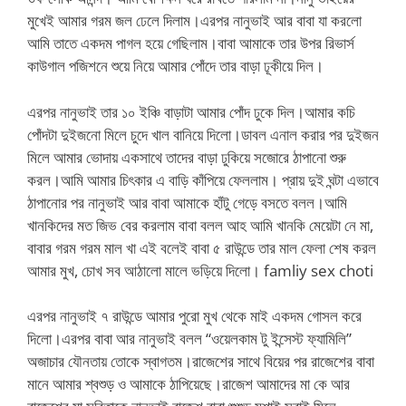
মুখেই আমার গরম জল ঢেলে দিলাম।এরপর নানুভাই আর বাবা যা করলো
আমি তাতে একদম পাগল হয়ে গেছিলাম।বাবা আমাকে তার উপর রিভার্স
কাউগাল পজিশনে শুয়ে নিয়ে আমার পোঁদে তার বাড়া ঢূকীয়ে দিল।
এরপর নানুভাই তার ১০ ইঞ্চি বাড়াটা আমার পোঁদ ঢুকে দিল।আমার কচি
পোঁদটা দুইজনো মিলে চুদে খাল বানিয়ে দিলো।ডাবল এনাল করার পর দুইজন
মিলে আমার ভোদায় একসাথে তাদের বাড়া ঢুকিয়ে সজোরে ঠাপানো শুরু
করল।আমি আমার চিৎকার এ বাড়ি কাঁপিয়ে ফেললাম। প্রায় দুই ঘন্টা এভাবে
ঠাপানোর পর নানুভাই আর বাবা আমাকে হাঁটু গেড়ে বসতে বলল।আমি
খানকিদের মত জিভ বের করলাম বাবা বলল আহ আমি খানকি মেয়েটা নে মা,
বাবার গরম গরম মাল খা এই বলেই বাবা ৫ রাউন্ডে তার মাল ফেলা শেষ করল
আমার মুখ, চোখ সব আঠালো মালে ভড়িয়ে দিলো। famliy sex choti
এরপর নানুভাই ৭ রাউন্ডে আমার পুরো মুখ থেকে মাই একদম গোসল করে
দিলো।এরপর বাবা আর নানুভাই বলল “ওয়েলকাম টু ইন্সেস্ট ফ্যামিলি”
অজাচার যৌনতায় তোকে স্বাগতম।রাজেশের সাথে বিয়ের পর রাজেশের বাবা
মানে আমার শ্বশুড় ও আমাকে ঠাপিয়েছে।রাজেশ আমাদের মা কে আর