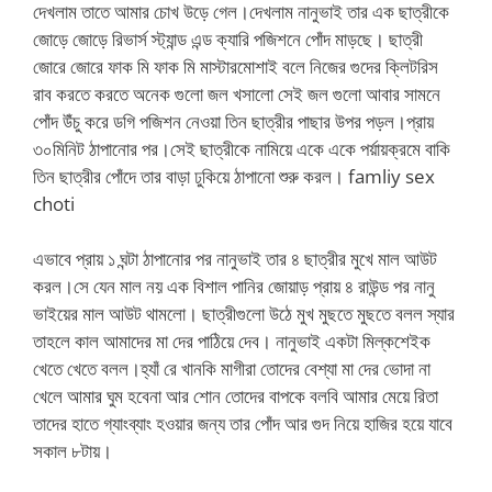
দেখলাম তাতে আমার চোখ উড়ে গেল।দেখলাম নানুভাই তার এক ছাত্রীকে
জোড়ে জোড়ে রিভার্স স্ট্যান্ড এন্ড ক্যারি পজিশনে পোঁদ মাড়ছে। ছাত্রী
জোরে জোরে ফাক মি ফাক মি মাস্টারমোশাই বলে নিজের গুদের ক্লিটরিস
রাব করতে করতে অনেক গুলো জল খসালো সেই জল গুলো আবার সামনে
পোঁদ উঁচু করে ডগি পজিশন নেওয়া তিন ছাত্রীর পাছার উপর পড়ল।প্রায়
৩০মিনিট ঠাপানোর পর।সেই ছাত্রীকে নামিয়ে একে একে পর্য়ায়ক্রমে বাকি
তিন ছাত্রীর পোঁদে তার বাড়া ঢুকিয়ে ঠাপানো শুরু করল। famliy sex
choti
এভাবে প্রায় ১ ঘন্টা ঠাপানোর পর নানুভাই তার ৪ ছাত্রীর মুখে মাল আউট
করল।সে যেন মাল নয় এক বিশাল পানির জোয়াড় প্রায় ৪ রাউন্ড পর নানু
ভাইয়ের মাল আউট থামলো। ছাত্রীগুলো উঠে মুখ মুছতে মুছতে বলল স্যার
তাহলে কাল আমাদের মা দের পাঠিয়ে দেব। নানুভাই একটা মিল্কশেইক
খেতে খেতে বলল।হ্যাঁ রে খানকি মাগীরা তোদের বেশ্যা মা দের ভোদা না
খেলে আমার ঘুম হবেনা আর শোন তোদের বাপকে বলবি আমার মেয়ে রিতা
তাদের হাতে গ্যাংব্যাং হওয়ার জন্য তার পোঁদ আর গুদ নিয়ে হাজির হয়ে যাবে
সকাল ৮টায়।