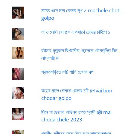
মায়ের গুদে মাল ফেলার সুখ 2 machele choti
golpo
মা ও সেক্সি বোনকে একসাথে চোদার চটিগল্প ১
বউমার মৃত্যুতে বিপত্নীক ছেলেকে যৌনতৃপ্তি দিল
লাস্যময়ী মা
শ্বশুরবাড়িতে কচি শালি চোদার গল্প
ঝড়ের রাতে বোনকে চোদার চটি গল্প vai bon
chodar golpo
দিনে মা ছেলের অভিনয় রাতে স্বামী স্ত্রী ma
choda chele 2023
গ্রামীণ নদীচরে মাকে বিয়ে করে তালাকপ্রাপ্ত