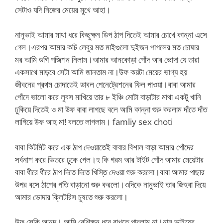
সেটাও যদি নিজের মেয়ের মুখে আহা।
নানুভাই আমার মাথা ধরে কিছুক্ষন ডিপ ঠাপ দিতেই আমার চোখে কান্না এসে
গেল।এরপর আমার কচি লেবুর মত মাইগুলো দুইজন পাগলের মত চোষার
মর আমি ডগি পজিশন নিলাম।আমার আনকোড়া পোঁদ আর ভোদা যে তারা
একসাথে মাড়বে সেটা আমি জানতাম না।উফ কয়টা মেয়ের ভাগ্য হয়
জীবনের প্রথম চোদাতেই ডাবল পেনেট্রেশনের ফিল পাওয়া।বাবা আমার
পোঁদে ভালো করে লুবস মাখিয়ে তার ৮ ইঞ্চি মোটা বাড়াটার মাথা একটু খানি
ঢুকিয়ে দিতেই ও মা উফ বাবা লাগছে বলে আমি কান্না শুরু করলাম দাঁতে দাঁত
লাগিয়ে উফ আহ মা! বলতে লাগলাম। famliy sex choti
বাবা কিটমিট করে এক ঠাপ দেওয়াতেই বাবার বিশাল বাড়া আমার পোঁদের
সর্বনাশ করে ভিতরে ঢুকে গেল।হ কি গরম আর টাইট পোঁদ আমার মেয়েটার
বাবা ধীরে ধীরে ঠাপ দিতে দিতে খিস্তি দেওয়া শুরু করলো।বাবা আমার পাছার
উপর বসে ঠাপের গতি বাড়ানো শুরু করলো।ওদিকে নানুভাই তার জিহবা দিয়ে
আমার ভোদার ক্লিটরিস চুষতে শুরু করলো।
উফ সেকি আনন্দ। আমি বেশিক্ষন ধরে রাখতে পারলাম না।নানু ভাইয়ের