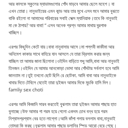
আর কালকে স্কুলের ম্যাডামগুলোর পোঁদ মাড়বে আমার ছেলে মহেশ। যা
এখন তোরা। নানুভাইয়ের এমন কান্ড আর তার মুখে এসব শুনে আমার বুঝতে
বাকি রইলো না আমাদের পরিবারের সবাই সেক্স ম্যানিয়াক।তবে কি নানুভাই
মা কে ঠাপায়? আর বাবা! ” এসব অনেক প্রশ্ন আমার মাথায় ঘুরপাক
খাচ্ছিল।
এরপর কিছুদিন কেটে যায়।বাবা নানুবাসায় আসে।মা পল্লবী কাকীমা আর
অনিমেশ কাকার সাথে বাহিরে যান আসলে যে তারা থ্রিসাম করার জন্য
যাচ্ছিল তা আমার জানা ছিলোনা।ওইদিন বাড়িতে শুধু আমি,বাবা আর নানুভাই
তিনজন।ওইদিন যে আমার আনকোড়া ভোদা আর পোঁদটার সর্বনাশ হবে আমি
জানতাম না।তুই তখনো ছোট ছিলি রে ছোটকা. আমি বাবা আর নানুভাইকে
খাবার দিতে টেবিলে যেতেই তারা দুইজন আমার দিকে মুচকি হাসি দিল।
famliy sex choti
এরপর আমি কিজানি সারব করতেই বুঝলাম তারা দুইজন আমার পাছায় হাত
বুলাচ্ছে।উফ আমার গা গরম হয়ে গেলো একদম চোখ বন্ধ হয়ে গরম
নিশ্বাসপ্রশ্বাস বের হতে লাগ্লো।আমি কাঁপা গলায় বললাম বাবা,নানুভাই
তোমরা কি করছ।বুঝলাম আমার পাছার ডলানির স্পিড আরো বেরে গেছে।