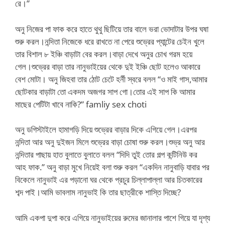
রে।”
অনু নিজের পা ফাক করে হাতে থুথু ছিটিয়ে তার বালে ভরা ভোদাটার উপর ঘষা
শুরু করল।নন্দিতা নিজেকে ধরে রাখতে না পেরে শুভ্রের প্যান্টের চেইন খুলে
তার বিশাল ৮ ইঞ্চি বাড়াটা বের করল।বাড়া দেখে অনুর চোখ গরম হয়ে
গেল।শুভ্রের বাড়া তার নানুভাইয়ের থেকে দুই ইঞ্চি ছোট হলেও আকারে
বেশ মোটা। অনু জিহবা তার ঠোট চেটে হর্নী স্বরে বলল “ও মাই গাস,আমার
ছোটকার বাড়াটা তো একদম অজগর সাপ গো।তোর এই সাপ কি আমার
মাছের পেটিটা খাবে নাকি?” famliy sex choti
অনু ডগিস্টাইলে হামাগড়ি দিয়ে শুভ্রের বাড়ার দিকে এগিয়ে গেল।এরপর
নন্দিতা আর অনু দুইজন মিলে শুভ্রের বাড়া চোষা শুরু করল।শুভ্র অনু আর
নন্দিতার পাছায় হাত বুলাতে বুলাতে বলল “দিদি তুই তোর গল্প কন্টিনিউ কর
আহ ফাক.” অনু বাড়া মুখে নিয়েই বলা শুরু করল “একদিন নানুবাড়ি যাবার পর
বিকেলে নানুভাই এর পড়ানো ঘর থেকে প্রচুর চিল্লাপাল্লা আর চিতকারের
শব্দ পাই।আমি ভাবলাম নানুভাই কি তার ছাত্রীকে শাস্তি দিচ্ছে?
আমি একপা দুপা করে এগিয়ে নানুভাইয়ের রুমের জানালার পাশে গিয়ে যা দৃশ্য