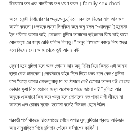
চিতকারে রুম এক খানকিময় রুপ ধারণ করল। famliy sex choti
আরো ১ ঘন্টা ঠাপানোর পর শুভ্র,অনু,নন্দিতা একসাথে নিজের মাল আর জল
আউট করলো।শুভ্রকে লম্বা লিপকিস করে অনু বলল “ওয়ালকুম টু ইন্সেস্ট
ইন পরিবার আমার ভাই।আজকে মন্দিরে আমাদের দুইজনের বিয়ে তাই রাতে
বোনশয্যা এর জন্য রেডি থাকিস কিন্তু।” অনুর নিপলসে কামড় দিয়ে শুভ্র
বলে কিসের বোন আজ থেকে তুই আমার বউ।
ফ্রেশ হয়ে নন্দিতা বলে আজ তোমার আর অনু দিদির বিয়ে কিন্ত এটা আমরা
ছাড়া কেউ জানবেনা।লোবস্টারে বাইট দিতে দিতে শুভ্র বলে কেন? নন্দিতা
বলে “আহা আমার চোদনকুমাড় মা কে ঠাপাবে কে? তোমার আসল বঊ যে তার
ভোদার ক্ষুধা নিয়ে তোমার জন্য অপেক্ষায় আছে জানো না? ” নন্দিতা আর
অনুকে একসাথে কিস করে শুভ্র বলে তোমাদের মত পাকা মাগী জীবনে না
আসলে এত চোদার সুযোগ হতোনা বলেই তিনজন হেসে উঠল।
পরবর্তী পর্বে থাকছে রিতা/মায়ের পোঁদে অপার সুখ,নন্দিতার শ্বশুড় অভিজান
আর নানুবাড়িতে গিয়ে নন্দিতার পোঁদের সর্বনাশের কাহিনী।