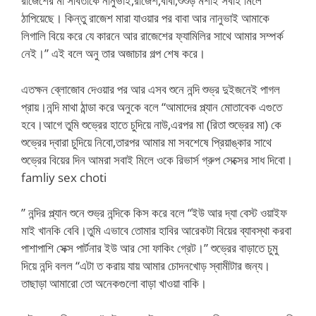
রাজেশের মা সবিতাকে নানুভাই,রাজেশ,বাবা,শুশুড় মশাই সবাই মিলে
ঠাপিয়েছে। কিন্তু রাজেশ মারা যাওয়ার পর বাবা আর নানুভাই আমাকে
লিগালি বিয়ে করে যে কারনে আর রাজেশের ফ্যামিলির সাথে আমার সম্পর্ক
নেই।” এই বলে অনু তার অজাচার গল্প শেষ করে।
এতক্ষন ব্লোজোব দেওয়ার পর আর এসব শুনে নন্দি শুভ্র দুইজনেই পাগল
প্রায়।নন্দি মাথা ঠান্ডা করে অনুকে বলে “আমাদের প্ল্যান মোতাবেক এগুতে
হবে।আগে তুমি শুভ্রের হাতে চুদিয়ে নাউ,এরপর মা (রিতা শুভ্রের মা) কে
শুভ্রের দ্বারা চুদিয়ে নিবো,তারপর আমার মা সবশেষে প্রিয়াঙ্কার সাথে
শুভ্রের বিয়ের দিন আমরা সবাই মিলে ওকে রিভার্স গ্রুপ সেক্সের সাধ দিবো।
famliy sex choti
” নন্দির প্ল্যান শুনে শুভ্র নন্দিকে কিস করে বলে “ইউ আর দ্যা বেস্ট ওয়াইফ
মাই খানকি বেবি।তুমি এভাবে তোমার হাবির আরেকটা বিয়ের ব্যাবস্থা করবা
পাশাপাশি সেক্স পার্টনার ইউ আর সো ফাকিং গ্রেট।” শুভ্রের বাড়াতে চুমু
দিয়ে নন্দি বলল “এটা ত করায় যায় আমার চোদনখোড় স্বামীটার জন্য।
তাছাড়া আমারো তো অনেকগুলো বাড়া খাওয়া বাকি।