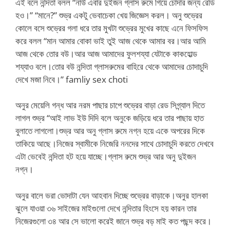
এই বলে নন্দিতা বলল “নাউ এবার দুইজন গ্লাস রুমে গিয়ে চোদার জন্য রেডি
হও।” “মানে?” শুভ্র একটু ভেবাচেকা খেয় জিজ্ঞেস করল। অনু শুভ্রের
কোলে বসে শুভ্রের গলা ধরে তার মুখটা শুভ্রের মুখের কাছে এনে ফিসফিস
করে বলল “মান আমার বোকা ভাই তুই আজ থেকে আমার বর।আর আমি
আজ থেকে তোর বউ।আর আজ আমাদের ফুলশয্যা যেটাকে কাকহোল্ড
শয্যাও বলে।তোর বউ নন্দিতা গ্লাসরুমের বাহিরে থেকে আমাদের চোদাচুদি
দেখে মজা নিবে।” famliy sex choti
অনুর মেয়েলি গন্ধ আর নরম পাছার চাপে শুভ্রের বাড়া রেড সিগ্ন্যাল দিতে
লাগল শুভ্র “আই লাভ ইউ দিদি বলে অনুকে জড়িয়ে ধরে তার পাছায় হাত
বুলাতে লাগলো।শুভ্র আর অনু গ্লাস রুমে নগ্ন হয়ে একে অপরের দিকে
তাকিয়ে আছে।নিজের স্বামীকে নিজেরি ননদের সাথে চোদাচুদি করতে দেখবে
এটা ভেবেই নন্দিতা হট হয়ে যাচ্ছে।গ্লাস রুমে শুভ্র আর অনু দুইজন
নগ্ন।
অনুর বালে ভরা ভোদাটা যেন আহবান দিচ্ছে শুভ্রের বাড়াকে।অনুর হালকা
ঝুলে যাওয়া ৩৬ সাইজের মাইগুলো দেখে নন্দিতার হিংসে হয় কারন তার
নিজেরগুলো ৩৪ আর সে ভালো করেই জানে শুভ্র বড় মাই কত পছন্দ করে।