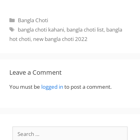
hini
পরপুরুষ এর সাথে
চোদাচুদি করতে দেখা
Categories
Bangla Choti
Tags
bangla choti kahani
,
bangla choti list
,
bangla
hot choti
,
new bangla choti 2022
Leave a Comment
You must be
logged in
to post a comment.
Search
for: