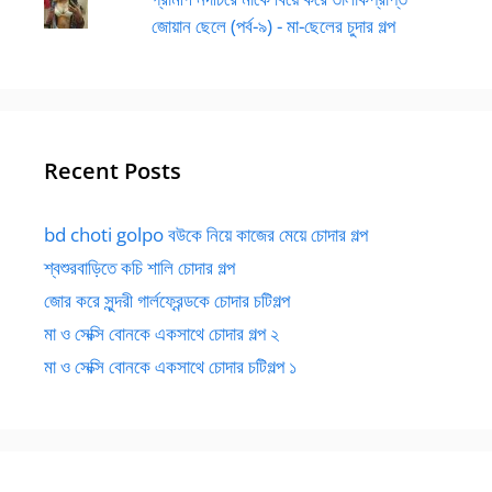
জোয়ান ছেলে (পর্ব-৯) - মা-ছেলের চুদার গল্প
Recent Posts
bd choti golpo বউকে নিয়ে কাজের মেয়ে চোদার গল্প
শ্বশুরবাড়িতে কচি শালি চোদার গল্প
জোর করে সুন্দরী গার্লফ্রেন্ডকে চোদার চটিগল্প
মা ও সেক্সি বোনকে একসাথে চোদার গল্প ২
মা ও সেক্সি বোনকে একসাথে চোদার চটিগল্প ১