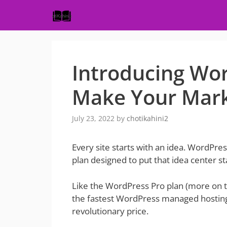
Skip
to
content
Introducing Wor
Make Your Mar
July 23, 2022
by
chotikahini2
Every site starts with an idea. WordPres
plan designed to put that idea center s
Like the WordPress Pro plan (more on t
the fastest WordPress managed hosting o
revolutionary price.