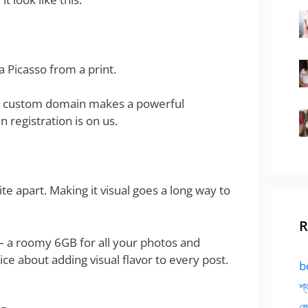
 a Picasso from a print.
, a custom domain makes a powerful
 registration is on us.
te apart. Making it visual goes a long way to
R
e – a roomy 6GB for all your photos and
ice about adding visual flavor to every post.
bd
শ্
জো