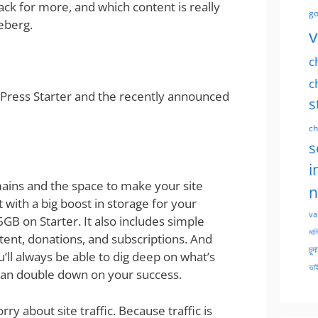
ack for more, and which content is really
go
ceberg.
v
c
c
Press Starter and the recently announced
s
ch
s
i
ins and the space to make your site
n
at with a big boost in storage for your
va
GB on Starter. It also includes simple
মাসি
tent, donations, and subscriptions. And
চুদ
u’ll always be able to dig deep on what’s
ভাই
 can double down on your success.
rry about site traffic. Because traffic is