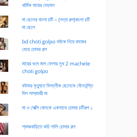
ধার্মিক মায়ের দেহদান
মা ছেলের বাংলা চটি – (সত্য গল্প)বাংলা চটি
মা ছেলে
bd choti golpo বউকে নিয়ে কাজের
মেয়ে চোদার গল্প
মায়ের গুদে মাল ফেলার সুখ 2 machele
choti golpo
বউমার মৃত্যুতে বিপত্নীক ছেলেকে যৌনতৃপ্তি
দিল লাস্যময়ী মা
মা ও সেক্সি বোনকে একসাথে চোদার চটিগল্প ১
শ্বশুরবাড়িতে কচি শালি চোদার গল্প