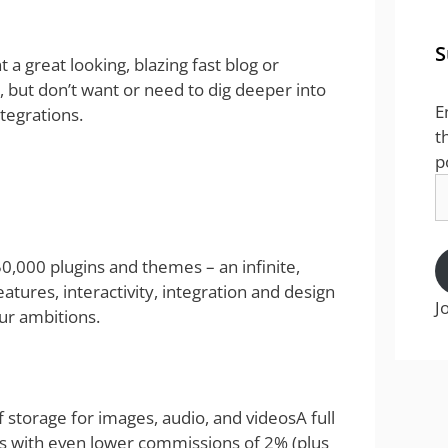
S
nt a great looking, blazing fast blog or
 but don’t want or need to dig deeper into
E
ntegrations.
t
p
E
A
0,000 plugins and themes – an infinite,
atures, interactivity, integration and design
J
ur ambitions.
 storage for images, audio, and videosA full
 with even lower commissions of 2% (plus