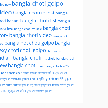
bangla choti golpo
lpo new
ideo
bangla choti incest
bangla
bangla choti list
hoti kahani
bangla
bangla choti
hoti live
bangla choti ma sele
tory
bangla choti video
bangla hot
bangla hot choti golpo
bangla
oti
choti golpo
exy choti
choti kahini
ndian bangla choti
ma chele bangla choti
ew bangla choti
new bangla choti 2022
অফিসে চুদার গল্প
আত্মকাহিনী
আন্টিকে চুদার গল্প
খালা-
i bon bangla choti
ছাত্র-ছাত্রীর চুদাচদির গল্প
পিসি-ফুফুকে
কে চুদার গল্প
গ্রামের মেয়ে চুদার গল্প
ার গল্প
প্রেমিক-প্রেমিকাকে চুদার গল্প
বন্ধু-বান্ধবীর চুদাচুদির গল্প
বাংলা চটি
বৌদিকে চুদার গল্প
-বোনের চুদাচুদির গল্প
ভাবিকে চুদার গল্প
ম্যাডামকে চুদার গল্প