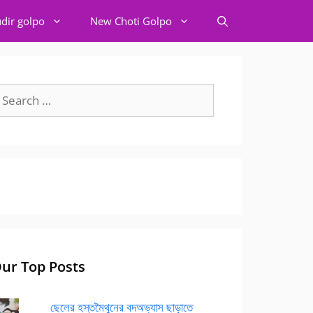
dir golpo
New Choti Golpo
earch
r:
ur Top Posts
ছেলের হস্তমৈথুনের বদঅভ্যাস ছাড়াতে