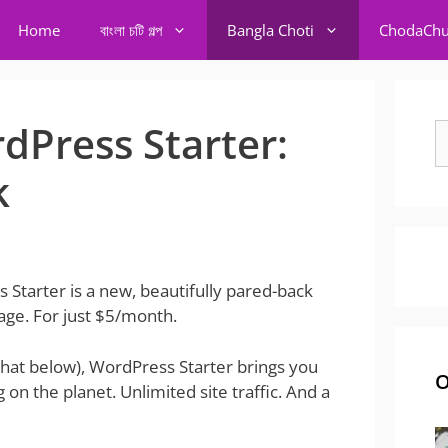
Home
বাংলা চটি গল্প
Bangla Choti
ChodaChu
dPress Starter:
S
fo
k
s Starter is a new, beautifully pared-back
tage. For just $5/month.
hat below), WordPress Starter brings you
O
n the planet. Unlimited site traffic. And a