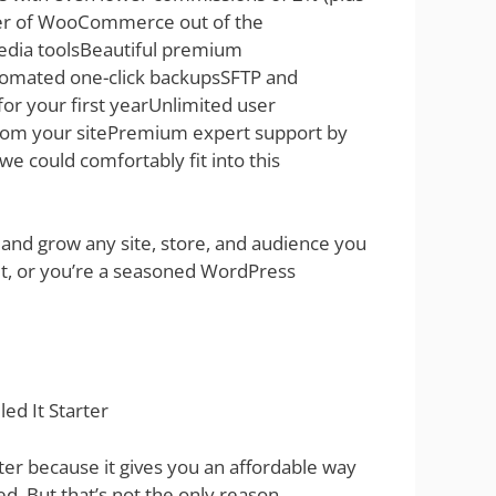
ower of WooCommerce out of the
edia toolsBeautiful premium
tomated one-click backupsSFTP and
r your first yearUnlimited user
from your sitePremium expert support by
we could comfortably fit into this
 and grow any site, store, and audience you
out, or you’re a seasoned WordPress
ed It Starter
er because it gives you an affordable way
ed. But that’s not the only reason.