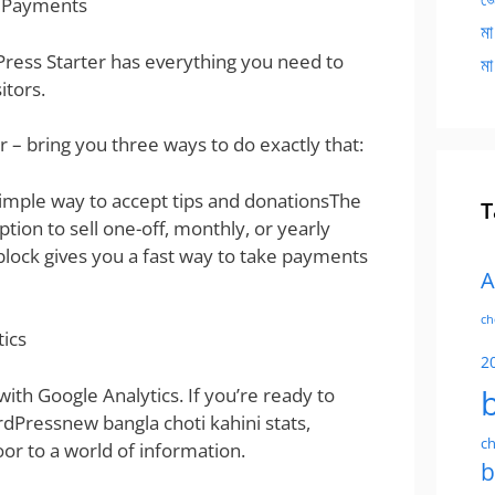
le Payments
মা
ress Starter has everything you need to
মা
itors.
 – bring you three ways to do exactly that:
imple way to accept tips and donationsThe
T
ion to sell one-off, monthly, or yearly
ock gives you a fast way to take payments
A
ch
tics
2
with Google Analytics. If you’re ready to
rdPressnew bangla choti kahini stats,
ch
or to a world of information.
b