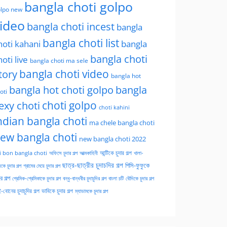
bangla choti golpo
lpo new
ideo
bangla choti incest
bangla
bangla choti list
hoti kahani
bangla
bangla choti
hoti live
bangla choti ma sele
tory
bangla choti video
bangla hot
bangla hot choti golpo
bangla
oti
choti golpo
exy choti
choti kahini
ndian bangla choti
ma chele bangla choti
ew bangla choti
new bangla choti 2022
অফিসে চুদার গল্প
আত্মকাহিনী
আন্টিকে চুদার গল্প
খালা-
i bon bangla choti
ছাত্র-ছাত্রীর চুদাচদির গল্প
পিসি-ফুফুকে
কে চুদার গল্প
গ্রামের মেয়ে চুদার গল্প
ার গল্প
প্রেমিক-প্রেমিকাকে চুদার গল্প
বন্ধু-বান্ধবীর চুদাচুদির গল্প
বাংলা চটি
বৌদিকে চুদার গল্প
-বোনের চুদাচুদির গল্প
ভাবিকে চুদার গল্প
ম্যাডামকে চুদার গল্প