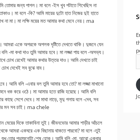
মি তোমার জন্য পাগল। মা বলে -ইস খুব পটাতে শিখেছিস না
তাকাও। মা বলে -কি? আমি মায়ের দুটো হাত নিজের দুই হাতে
S
াখ না মা। মা লক্ষি ময়ের মত আমার কথা মেনে নেয়। ma
E
t
। আমরা একে অপরকে অপলক দৃষ্টিতে দেখতে থাকি। দুজনে যেন
p
য় বলি -মা কথা দাও তুমি আমার হবে। মা লজ্জা পায় বলে -অসভ্য।
E
চোখে চোখ রেখেই আমার কথার উত্তর দাও। আমি দেখতে চাই
A
র চোখ দেখেই সব বুঝে যাব।
হবে। আমি বলি -এবার বল তুমি আমার হবে তো? মা লজ্জা মাখানো
তর শুনে ধক করে ওঠে। মা আমার হতে রাজি হয়েছে। আমি বলি
J
কাছে সেপে দেবে। মা মাথা নাড়ে, মৃদু গলায় বলে -দেব, সব
শরীর মন সব চাই। ma chele
ন মেয়ের দিকে তাকাবিনা তুই। জীবনভোর আমার শাড়ীর আঁচলে
 থেকে আমরা একঘরে এক বিছানায় থাকতে পারবো? মা বলে -তুই
 শুধু তোর পড়াশুনোটা শেষ হোক। আমি বলি -মা, আরো একবার