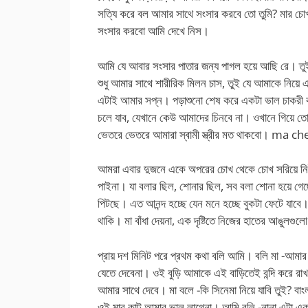
সত্যি করে বল আমার সাথে সংসার করবে তো তুমি? মার 
সংসার করবো আমি দেখে নিস।
আমি যে আবার সংসার পাতার জন্য পাগল হয়ে আছি রে। তু
শুধু আমার সাথে শারীরিক মিলন চাস, তুই যে আমাকে নিয়ে এ
এটাই আমার সপ্ন। পড়াশুনো শেষ করে একটা ভাল চাকরী 
চলে যাব, যেখানে কেউ আমাদের চিনবে না। ওখানে গিয়ে ত
ভেতরে ভেতরে আমারা স্বামী স্ত্রীর মত থাকবো। ma ch
আমরা এবার দুজনে একে অপরের চোখ থেকে চোখ সরিয়ে নিই। 
পাইনা। যা বলার ছিল, শোনার ছিল, সব বলা শোনা হয়ে গেছে
পিটছে। এত আনন্দ হচ্ছে যেন মনে হচ্ছে বুকটা ফেটে যাবে
থাকি। মা বাঁধা দেয়না, এক দৃষ্টিতে নিজের হাতের আঙুলগু
প্রায় দশ মিনিট পরে প্রথম কথা বলি আমি। বলি মা -আমার
যেতে দেবেনা। ওই বুড়ি আমাকে এই বাড়িতেই বন্দি করে রাখ
আমার সাথে দেবে। মা বলে -কি সিনেমা নিয়ে যাবি তুই? বাংলা ন
ওই মার কাট আমার ভাল লাগেনা। আমি বলি -নানা এটা এক