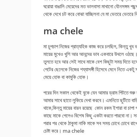
ঘরোয়া বাঙালি মেয়েদের মত ভালবাসা মাখানো যৌনসঙ্গম পছ
থেকে দেখে চট করে বোঝা যাচ্ছিলনা যে মা ভেতরে ভেতরে 
ma chele
মা চুপচাপ নিজের প্রাত্যহিক কাজ করে চলছিল, কিন্তু খুব
মায়ের মুখেও খুশি আর আনন্দের ভাব একবারে উথলে ওঠছে।
তুলতে হবে আর সেই সাথে মাকে বেশ কিছুটা সময় দিতে হবে
পেটের ছেলেকে নিজের শয্যাসঙ্গী হিসেবে মেনে নিতে একট
মেয়ে হোক বা কামুকি হোক।
পরের দিন সকাল থেকেই বুকে যেন আমার ড্রাম পিটতে শুরু
আমার সাথে ছাতে লুকিয়ে দেখা করবে। এমনিতে ছুটিতে বা
থাকে,কিন্তু মায়ের বারন রয়েছে কোন রকম ইশারা বা চাপা 
কাছে মাকে পেলেও বিশেষ কিছু একটা করতে পারবো না। সমরে
পরার পর থেকে ঠাকুমা নাকি মাকে সব সময় চোখে চোখে র
চেষ্টা করে। ma chele