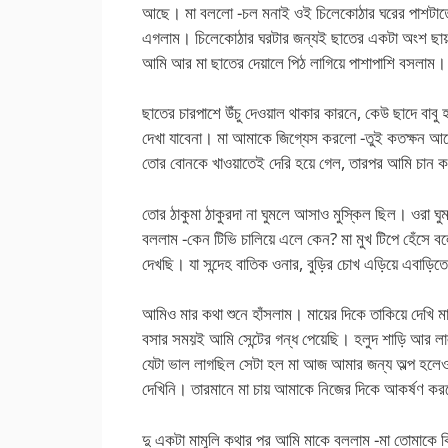
আছে। মা বললো -চল মনাই ওই চিলেকোঠার ঘরের পাশটাতে
এগলাম। চিলেকোঠার ঘরটার জন্যই ছাতের একটা অংশ ছায়
আমি আর মা ছাতের দেয়ালে পিঠ লাগিয়ে পাশাপাশি বসলাম।
ছাতের চারপাশে উঁচু দেওয়াল থাকার কারনে, কেউ ছাদে বাবু
দেখা যাবেনা। মা আমাকে জিগ্যেস করলো -তুই কতক্ষন 
তোর বোনকে খাওয়াতেই দেরি হয়ে গেল, তারপর আমি চান 
তোর ঠাকুমা ঠাকুরদা না ঘুমলে আসাও মুস্কিল ছিল। ওরা 
বললাম -কেন টিভি চালিয়ে এলে কেন? মা মুখ টিপে হেঁসে বলে
দেখছি। যা সন্দেহ বাতিক ওনার, বুড়ির চোখ এড়িয়ে এবা
আমিও মার কথা শুনে হাঁসলাম। মায়ের দিকে তাকিয়ে দেখি 
বসার সময়ই আমি সেন্টের গন্ধ পেয়েছি। হলুদ শাড়ি আর লাল
যেটা ভাল লাগছিল সেটা হল মা আজ আমার জন্য অল্প হলেও
দেখিনি। তারমানে মা চায় আমাকে নিজের দিকে আকর্ষণ কর
দু একটা মামুলি কথার পর আমি মাকে বললাম -মা তোমাকে 