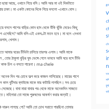
 ছায়া আছে, ওখানে গিয়ে বসি। আমি আর মা ওই দিকটাতে
go
ায় ঢাকা। মা একটা কোনের দিকে গিয়ে বললো -এখানে বোস।
v
c
 হয়ে বসলে পাশের বাড়ির কোন ছাদ থেকে উঁকি ঝুঁকি মেরেও কিছু
c
আগে এসেছিস? আমি বলি-এই একঘণ্টা মতন হবে। মা বলে -দেখনা
s
করলাম, খেলাম।
ch
s
ঘুমতে আমার ঘরের টিভিটা চালিয়ে তারপর এলাম। আমি মাকে
i
 , তোর ঠাকুমা বুড়ির ঘুম ভেঙ্গে গেলে ভাববে আমি ঘরে বসে টিভি
ড়িতে কাক চিল ও বসতে পারেনা। ma chele
n
va
মা অনেক দিন পর চোখে অল্প করে কাজল লাগিয়েছে। মায়ের পাশে
মাসি
 কাল বুটিদার ব্লাউজে মাকে মার কাটারি লাগছিল। সব চেয়ে
চুদ
 সেজেছে। বাবা মারা যাবার পর থেকে মাকে অনেকদিন সাজতে
ভাই
তে। মহিলারা তো সাজে পুরুষদের আকর্ষণ করার জন্যই।
কি দারুন লাগছে গো? আমি তো চোখ সরাতে পারছিনা তোমার