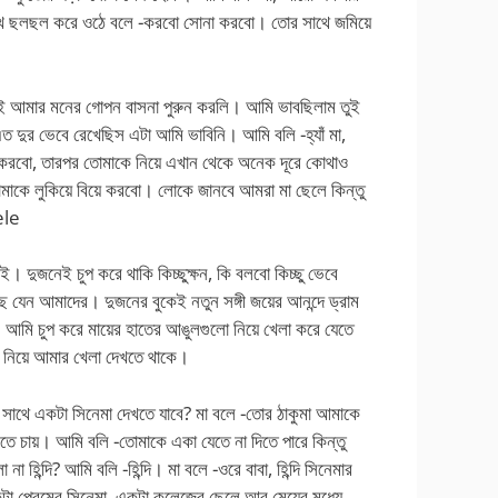
চোখ ছলছল করে ওঠে বলে -করবো সোনা করবো। তোর সাথে জমিয়ে
ই আমার মনের গোপন বাসনা পুরুন করলি। আমি ভাবছিলাম তুই
ত দুর ভেবে রেখেছিস এটা আমি ভাবিনি। আমি বলি -হ্যাঁ মা,
করবো, তারপর তোমাকে নিয়ে এখান থেকে অনেক দূরে কোথাও
োমাকে লুকিয়ে বিয়ে করবো। লোকে জানবে আমরা মা ছেলে কিন্তু
ele
দুজনেই চুপ করে থাকি কিচ্ছুক্ষন, কি বলবো কিচ্ছু ভেবে
 যেন আমাদের। দুজনের বুকেই নতুন সঙ্গী জয়ের আনন্দে ড্রাম
। আমি চুপ করে মায়ের হাতের আঙুলগুলো নিয়ে খেলা করে যেতে
লো নিয়ে আমার খেলা দেখতে থাকে।
 সাথে একটা সিনেমা দেখতে যাবে? মা বলে -তোর ঠাকুমা আমাকে
তে চায়। আমি বলি -তোমাকে একা যেতে না দিতে পারে কিন্তু
া হিন্দি? আমি বলি -হিন্দি। মা বলে -ওরে বাবা, হিন্দি সিনেমার
টা প্রেমের সিনেমা, একটা কলেজের ছেলে আর মেয়ের মধ্যে