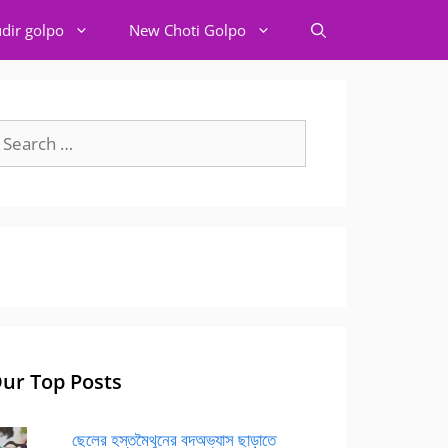
dir golpo
New Choti Golpo
earch
r:
ur Top Posts
ছেলের হস্তমৈথুনের বদঅভ্যাস ছাড়াতে