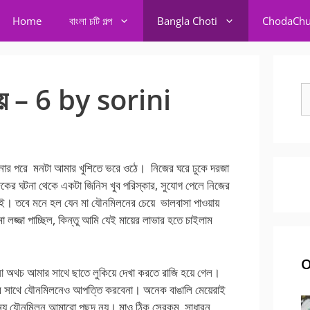
Home
বাংলা চটি গল্প
Bangla Choti
ChodaChu
ে – 6 by sorini
S
fo
র পরে মনটা আমার খুশিতে ভরে ওঠে। নিজের ঘরে ঢুকে দরজা
জকের ঘটনা থেকে একটা জিনিস খুব পরিস্কার, সুযোগ পেলে নিজের
ই। তবে মনে হল যেন মা যৌনমিলনের চেয়ে ভালবাসা পাওয়ায়
লজ্জা পাচ্ছিল, কিন্তু আমি যেই মায়ের লাভার হতে চাইলাম
O
না অথচ আমার সাথে ছাতে লুকিয়ে দেখা করতে রাজি হয়ে গেল।
ার সাথে যৌনমিলনেও আপত্তি করবেনা। অনেক বাঙালি মেয়েরাই
জন্য যৌনমিলন আমারো পছন্দ নয়। মাও ঠিক সেরকম, সাধারন