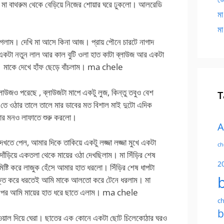
মা বাথরুম থেকে বেড়িয়ে নিজের শোয়ার ঘরে ঢুকলো। আলরেডি
মা
মা
গেলাম। দেখি মা আসে কিনা আজ। প্রায় পৌনে চারটে নাগাদ
া একটা নতুন লাল আর কাল বুটি ওলা হাত কাটা ব্লাউজ আর একটা
ছে। মাকে দেখে হাঁফ ছেড়ে বাঁচলাম। ma chele
াউজও পরেছে , ব্লাউজটা মাপে একটু লুজ, কিন্তু তবুও বেশ
T
ি তে ওঠার তালে তালে মার ডাবের মত বিশাল মাই দুটো এদিক
আমার মনও লাফাতে শুরু করলো।
A
খতে পেল, আমার দিকে তাকিয়ে একটু লজ্জা লজ্জা মুখে একটা
ch
ে দাঁড়িয়ে একতলা থেকে মায়ের ওঠা দেখছিলাম। মা সিঁড়ির শেষ
2
ষ্টি করে লাজুক হেঁসে আমার হাত ধরলো। সিঁড়ির শেষ ধাপটা
 শক্ত করে ধরতেই আমি মাকে আলতো করে টেনে ধরলাম। মা
তারপর আমি মায়ের হাত ধরে ছাতে এলাম। ma chele
ch
b
েওয়াল দিয়ে ঘেরা। ছাতের এক কোনে একটা ছোট চিলেকোঠার ঘরও