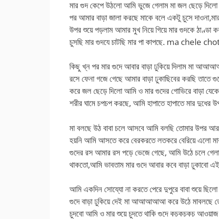
মার গুদ কেপে উঠলো আমি ভুজে গেলাম মা জল ছেড়ে দিলো 
পর আমার বাড়া জালা করছে মাকে বলে একটু চুসে দাওনা,মার
উপর শুয়ে পড়লাম আমার মুখ নিয়ে গিয়ে মার গুদকে ঠাণ্ডা ক
চুসছি মার গুদযে চাটছি মার পা কাপছে. ma chele chot
কিছু খ্ন পর মার গুদে আবার বাড়া ঢুকিয়ে দিলাম মা আ
রসে ফেনা গজে গেছে আমার বাড়া ঢুকাছিবের করছি 
করে জল ছেড়ে দিলো আমি ও মার গুদের গোভিরে বাড়া যেকে 
শরীর ঘামে চপচপ করছে, আমি হাপাতে হাপাতে মার দুধের উপ
মা বলছে উঠ বাবা চলে আসবে আমি বলছি তোমার উপর আর এ
হয়নি আমি আসতে করে বেরকরতে লতকরে বেরিয়ে এলো মার 
গুদের রস আমার রস পড়ে ভেজে গেছে, আমি উঠে চলে গেলাম
থাকতো,আমি ভাবতাম মার গুদে আবার কবে বাড়া ঢুকাবো
আমি একদিন সোয্যো না করতে পেরে দুপুরে বাবা শুয়ে ছিলো
গুদে বাড়া ঢুকিয়ে দেই মা আআআআআ করে উঠে মাবলছে তো
চুদবো আমি ও মার শুয়ে চুদতে থাকি গুদে কচকচকচ আওয়াজ