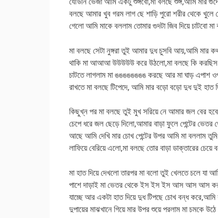
যৌউনি ভেজা আমি একটু শুঙ্গবো,মা বলছে শুঙ্গ,আমি মার গুদে
বলছে আমার খুব গরম লাগ ছে শাড়ি পুরো শরীর থেকে খুলে দে
গেলো আমি মাকে বললাম তোমার গুদটা জিব দিয়ে চাটবো মা 
মা বলছে সেটা নুঙ্গরা তুই আমার দুধ চুসবি আয়,আমি মার কথ
থাকি মা আআআ উউউউউ করে উঠলো,মা বলছে কি করছিস আমা
চাটতে লাগলাম মা ঙঙঙঙঙঙঙঙ করছে আর মা ঘাড় এপাশ ওপ
রাখতে মা বলছে টিপেদে, আমি মার বড়ো বড়ো দুধ দুই হাত
কিছুখ্ন পর মা বলছে তুই মুখ সরিয়ে নে আমার জল বের
চেপে ধরে জল ছেড়ে দিলো,আমার বাড়া ফুলে পেন্টের ভেতর থ
আছে আমি দেখি মার চোখ পেন্টের উপর আমি মা বললাম তুমি 
লাফিয়ে বেরিয়ে এলো,মা বলছে তোর বাড়া ডাক্তারের চেয়ে 
মা হাত দিয়ে দেখলো তারপর মা বলো তুই খেলতে চলে যা 
পাশে দাড়াই মা ভেতর থেকে ইস ইস ইস আস আস আস করছে,আম
যাচ্ছে আর একটা হাত দিয়ে দুধ টিপছে চোখ বন্ধ করে,আমি ক
দুপায়ের মাঝখানে গিয়ে মার উপর শুয়ে পরলাম মা চমকে 