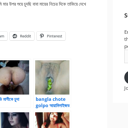
 মার উপর শুয়ে চুদছি বাবা মায়ের নিচের দিকে তাকিয়ে দেখে
S
E
ram
Reddit
Pinterest
t
p
E
A
J
্ডি মাগীকে চুদা
bangla chote
golpo আয়ামিলাইজড
– পর্ব – 14 by
আয়ামিল