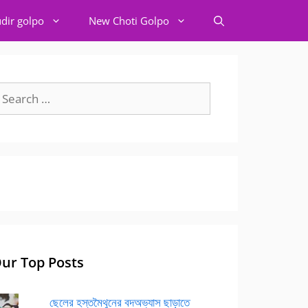
dir golpo
New Choti Golpo
earch
r:
ur Top Posts
ছেলের হস্তমৈথুনের বদঅভ্যাস ছাড়াতে