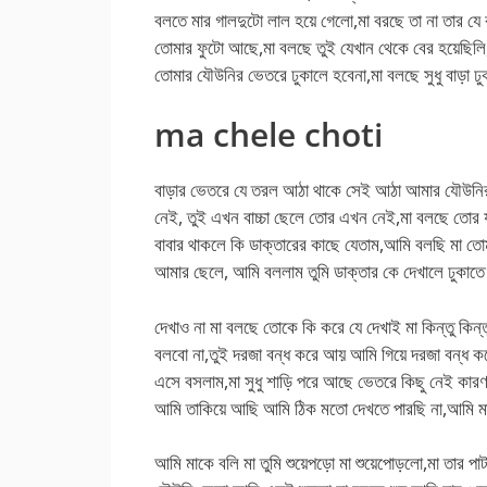
বলতে মার গালদুটো লাল হয়ে গেলো,মা বরছে তা না তার 
তোমার ফুটো আছে,মা বলছে তুই যেখান থেকে বের হয়েছিলি
তোমার যৌউনির ভেতরে ঢুকালে হবেনা,মা বলছে সুধু বাড়া ঢু
ma chele choti
বাড়ার ভেতরে যে তরল আঠা থাকে সেই আঠা আমার যৌউনির 
নেই, তুই এখন বাচ্চা ছেলে তোর এখন নেই,মা বলছে তোর
বাবার থাকলে কি ডাক্তারের কাছে যেতাম,আমি বলছি মা ত
আমার ছেলে, আমি বললাম তুমি ডাক্তার কে দেখালে ঢুকাত
দেখাও না মা বলছে তোকে কি করে যে দেখাই মা কিন্তু কি
বলবো না,তুই দরজা বন্ধ করে আয় আমি গিয়ে দরজা বন্ধ 
এসে বসলাম,মা সুধু শাড়ি পরে আছে ভেতরে কিছু নেই কারণ 
আমি তাকিয়ে আছি আমি ঠিক মতো দেখতে পারছি না,আমি মা
আমি মাকে বলি মা তুমি শুয়েপড়ো মা শুয়েপোড়লো,মা তার প