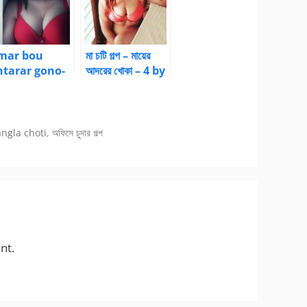
mar bou
মা চটি গল্প – মায়ের
ntarar gono-
আদরের খোকা – 4 by
hoda |
maltishen |
anglaChotika
Bangla choti
ni
kahini
ngla choti
,
অফিসে চুদার গল্প
nt.