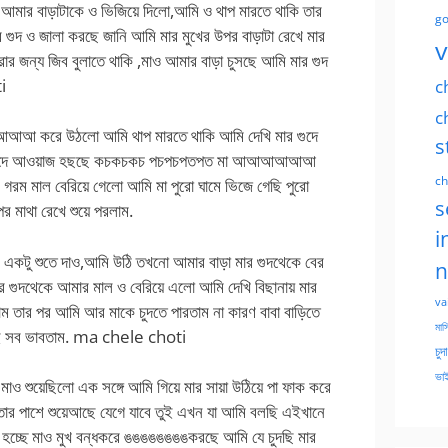
আমার বাড়াটাকে ও ভিজিয়ে দিলো,আমি ও থাপ মারতে থাকি তার
go
 গুদ ও জালা করছে জানি আমি মার মুখের উপর বাড়াটা রেখে মার
v
রার জন্য জিব বুলাতে থাকি ,মাও আমার বাড়া চুসছে আমি মার গুদ
i
c
c
আআআআআ করে উঠলো আমি থাপ মারতে থাকি আমি দেখি মার গুদে
s
তাতে গুদে আওয়াজ হছছে কচকচকচ পচপচপতপত মা আআআআআআ
ch
গরম মাল বেরিয়ে গেলো আমি মা পুরো ঘামে ভিজে গেছি পুরো
s
র মাথা রেখে শুয়ে পরলাম.
i
কটু শুতে দাও,আমি উঠি তখনো আমার বাড়া মার গুদথেকে বের
n
গুদথেকে আমার মাল ও বেরিয়ে এলো আমি দেখি বিছানায় মার
va
 তার পর আমি আর মাকে চুদতে পারতাম না কারণ বাবা বাড়িতে
মাসি
 এই সব ভাবতাম. ma chele choti
চুদ
ভাই
 মাও শুয়েছিলো এক সঙ্গে আমি গিয়ে মার সায়া উঠিয়ে পা ফাক করে
র পাশে শুয়েআছে যেগে যাবে তুই এখন যা আমি বলছি এইখানে
 হচ্ছে মাও মুখ বন্ধকরে ঙঙঙঙঙঙঙঙকরছে আমি যে চুদছি মার