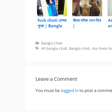
fuck choti চোদার
বাঁড়ার সাইজ দেখে বিয়ে
A
পুজো | Bangla
|
a
choti kahini
BanglaChotika
c
hini
B
hi
Categories
Bangla Choti
Tags
All bangla choti
,
Bangla choti
,
ma chele ba
Leave a Comment
You must be
logged in
to post a comme