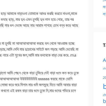
মা
রছিস ছাড় আমাকে দাড়াওনা তোমাকে আদর করছি করতে দাওনা,মাকে
মা
লছে ছাড়, মার দুধ এমন চুসছি দুধ লাল হয়ে গেছে, তার পর
 ঘোসছি মার গুদ ভেজে আছে মার আরাম লাগছে চোখ বন্ধ করে আছে
রে মা চুদছি মা আআআআআআ করছে গুদ থেকে আওয়াজ হচ্ছে
T
ছে,আমি দেখি মার দুচোখের সাইটে জল পড়ছে আমি ভেবেছি মা
 বলছে নারে এটা সুখের জল,আমি মার গুদথেকে বাড়া বের করে. ma
A
ch
াড়ালো আমি পেছন থেকে বাড়া ঢুকিয়ে দেই বাড়া গুদে কত করে ঢুকে
2
ছে মা আআআআআআ উউউউউউউউ ঙঙঙঙঙঙ করছে মাকে ডোগি
 সোজা করে শুয়ে দিলাম মার গুদি জলমুছে দিতে আমি আবার বাড়া
মা কখনো এই রকম বাড়া তার গুদে ঢুকে নি,মার গুদের গভিরে চলে
ch
b