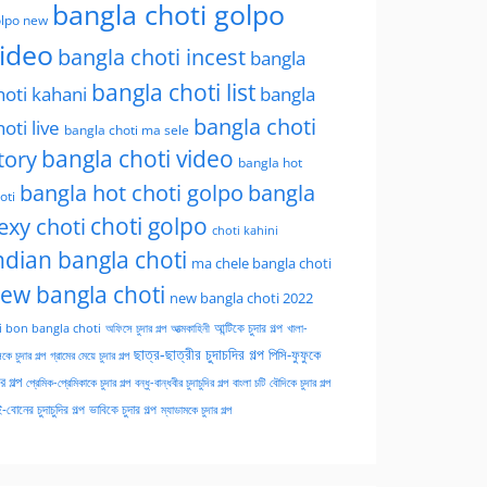
bangla choti golpo
lpo new
ideo
bangla choti incest
bangla
bangla choti list
hoti kahani
bangla
bangla choti
hoti live
bangla choti ma sele
tory
bangla choti video
bangla hot
bangla hot choti golpo
bangla
oti
choti golpo
exy choti
choti kahini
ndian bangla choti
ma chele bangla choti
ew bangla choti
new bangla choti 2022
অফিসে চুদার গল্প
আত্মকাহিনী
আন্টিকে চুদার গল্প
খালা-
i bon bangla choti
ছাত্র-ছাত্রীর চুদাচদির গল্প
পিসি-ফুফুকে
কে চুদার গল্প
গ্রামের মেয়ে চুদার গল্প
ার গল্প
প্রেমিক-প্রেমিকাকে চুদার গল্প
বন্ধু-বান্ধবীর চুদাচুদির গল্প
বাংলা চটি
বৌদিকে চুদার গল্প
-বোনের চুদাচুদির গল্প
ভাবিকে চুদার গল্প
ম্যাডামকে চুদার গল্প