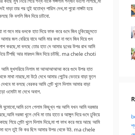
র কাছে মুখ নিয়ে গিয়ে গন্ধ নাকে শুঙ্গলাম গন্ধটা ভালো লাগছে,মা
ই দাড়া তার পর তুই যতোখ্ন পারিস দেখ,মা পুরো নাঙ্গটা হয়ে
বলছে কি বললি জিব দিয়ে চাটবো.
া না শুনে মার গুদকে হাত দিয়ে ফাক করে গুদে জিব ঢুকিয়েচুসতে
র জল বেরিয়ে যাবে আমি মার কথা না শুনে জিব দিয়ে গুদ
াশ করছে,মা বলছে তোর হাত দে আমার দুধের উপর রাখ আমি
 দিয়ে টিপছি আর মারগুদ জিব দিয়ে চাটছি. ma chele choti
 হবে আমি মুখসরিয়ে নিলাম মা আআআআআ করে গুদে উপর হাত
েকে মাথা নারছে,মা উঠে দেখে আমার পেন্টের ভেতরে বাড়া ফুলে
দেখবে মা বলছে বেরকর আমি পেন্ট খুলে দিলাম আমার বাড়া
বড়ো ওমোটা মা দেখে অবাগ.
R
আমি ঘুমোবো,আমি চলে গেলাম কিছুখ্ন পর আসি যখন আমি দরজার
ি দরজা খুলে দেখি মা তার হাতে র আঙ্গুল দিয়ে গুদে ঢুকিয়ে
bd
াছে গিয়ে পেন্টা খুলে দিলাম দিয়ে,মা পা ফাখ করে শুয়ে আছে আমি
শ্
উঠে মা বলে তুই কি কর ছিস আমার উপর থেকে উঠ. ma chele
জো