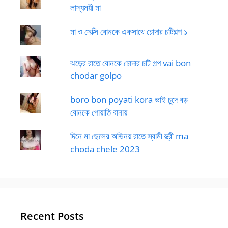
লাস্যময়ী মা
মা ও সেক্সি বোনকে একসাথে চোদার চটিগল্প ১
ঝড়ের রাতে বোনকে চোদার চটি গল্প vai bon
chodar golpo
boro bon poyati kora ভাই চুদে বড়
বোনকে পোয়াতি বানায়
দিনে মা ছেলের অভিনয় রাতে স্বামী স্ত্রী ma
choda chele 2023
Recent Posts