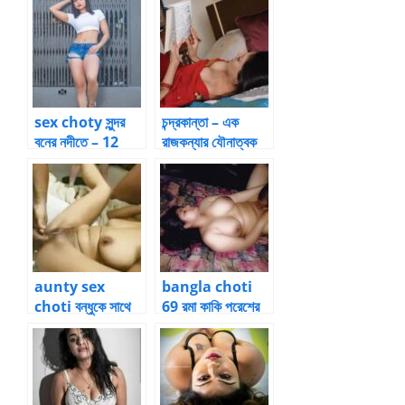
sex choty সুন্দর
চন্দ্রকান্তা – এক
বনের নদীতে – 12
রাজকন্যার যৌনাত্বক
জীবনশৈলী [৮]
aunty sex
bangla choti
choti বন্ধুকে সাথে
69 রমা কাকি পরেশের
নিয়ে বন্ধুর মাকে চোদা
লম্বা ধোনটা চুষে
by monen
দিয়েছে