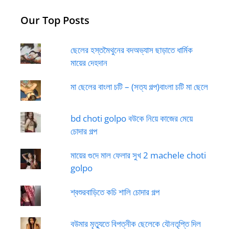
Our Top Posts
ছেলের হস্তমৈথুনের বদঅভ্যাস ছাড়াতে ধার্মিক
মায়ের দেহদান
মা ছেলের বাংলা চটি – (সত্য গল্প)বাংলা চটি মা ছেলে
bd choti golpo বউকে নিয়ে কাজের মেয়ে
চোদার গল্প
মায়ের গুদে মাল ফেলার সুখ 2 machele choti
golpo
শ্বশুরবাড়িতে কচি শালি চোদার গল্প
বউমার মৃত্যুতে বিপত্নীক ছেলেকে যৌনতৃপ্তি দিল