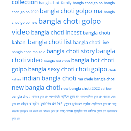
collection
bangla choti family
bangla choti golpo
bangla
bangla choti golpo ma
choti golpo 2020
bangla
bangla choti golpo
choti golpo new
video
bangla choti incest
bangla choti
bangla choti list
kahani
bangla choti live
bangla choti story
bangla
bangla choti ma sele
choti video
bangla hot choti
bangla hot choti
golpo
choti golpo
bangla sexy choti
choti
indian bangla choti
ma chele bangla choti
kahini
new bangla choti
new bangla choti 2022
vai bon
অফিসে চুদার গল্প
আত্মকাহিনী
আন্টিকে চুদার গল্প
খালা-মাসিকে চুদার গল্প
গ্রামের মেয়ে
bangla choti
ছাত্র-ছাত্রীর চুদাচদির গল্প
পিসি-ফুফুকে চুদার গল্প
চুদার গল্প
প্রেমিক-প্রেমিকাকে চুদার গল্প
বন্ধু-
ভাই-বোনের চুদাচুদির গল্প
ভাবিকে চুদার গল্প
বান্ধবীর চুদাচুদির গল্প
বাংলা চটি
বৌদিকে চুদার গল্প
ম্যাডামকে
চুদার গল্প