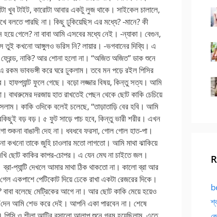
R
bd
শ্
জো