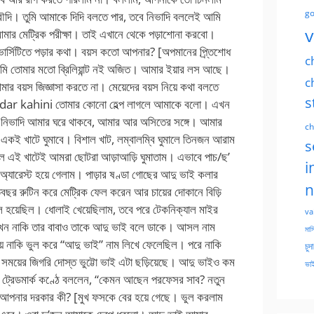
go
v
c
c
s
ch
s
i
n
va
মাসি
চুদ
ভাই