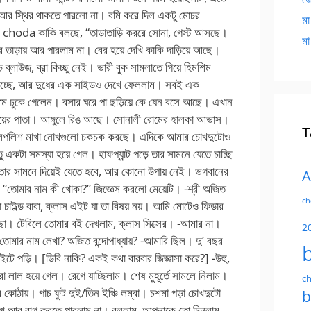
মা
মা
T
A
ch
2
ch
b