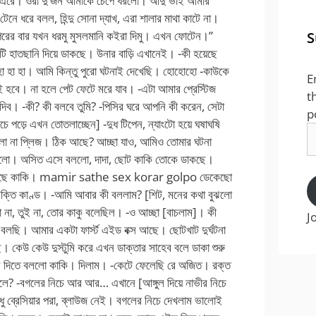
S
E
t
p
E
A
J