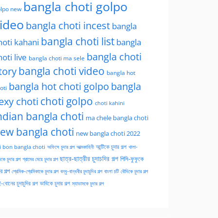
bangla choti golpo
lpo new
ideo
bangla choti incest
bangla
bangla choti list
hoti kahani
bangla
bangla choti
hoti live
bangla choti ma sele
tory
bangla choti video
bangla hot
bangla hot choti golpo
bangla
oti
choti golpo
exy choti
choti kahini
ndian bangla choti
ma chele bangla choti
ew bangla choti
new bangla choti 2022
অফিসে চুদার গল্প
আত্মকাহিনী
আন্টিকে চুদার গল্প
খালা-
i bon bangla choti
ছাত্র-ছাত্রীর চুদাচদির গল্প
পিসি-ফুফুকে
কে চুদার গল্প
গ্রামের মেয়ে চুদার গল্প
ার গল্প
প্রেমিক-প্রেমিকাকে চুদার গল্প
বন্ধু-বান্ধবীর চুদাচুদির গল্প
বাংলা চটি
বৌদিকে চুদার গল্প
-বোনের চুদাচুদির গল্প
ভাবিকে চুদার গল্প
ম্যাডামকে চুদার গল্প