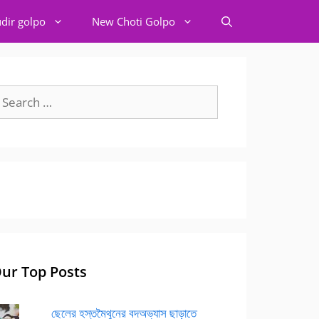
dir golpo
New Choti Golpo
earch
r:
ur Top Posts
ছেলের হস্তমৈথুনের বদঅভ্যাস ছাড়াতে