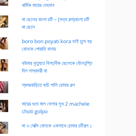
ধার্মিক মায়ের দেহদান
মা ছেলের বাংলা চটি – (সত্য গল্প)বাংলা চটি
মা ছেলে
boro bon poyati kora ভাই চুদে বড়
বোনকে পোয়াতি বানায়
বউমার মৃত্যুতে বিপত্নীক ছেলেকে যৌনতৃপ্তি
দিল লাস্যময়ী মা
শ্বশুরবাড়িতে কচি শালি চোদার গল্প
মায়ের গুদে মাল ফেলার সুখ 2 machele
choti golpo
মা ও সেক্সি বোনকে একসাথে চোদার চটিগল্প ১