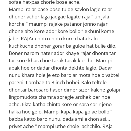
sofae hat-paa chorie bose ache.
Mampi rajar pase bose tuloe savlon lagie rajar
dhoner achor laga jaegae lagate raja ” uh jala
korche ” maumpi rajake patanor jonno rajar
dhone alto kore ador kore bollo ” ekhuni kome
jabe. RAJAr choto choto kore chata kalo
kuchkuche dhoner gorar balguloe hat bulie dilo.
Boner narom hater ador khaye rajar dhonta tar
tar kore khara hoe tarak tarak korche. Mampi
abak hoe or dadar dhonta dekhte laglo. Dadar
nunu khara hole je eto baro ar mota hoe o vabtei
pareni. Lombae to 8 inch hobei. Kalo teltele
dhontar barosaro haser dimer sizer kalche golapi
lingomudota chamra soregie ardhek ber hoe
ache. Ekta katha chinta kore or sara sorir jeno
halka hoe gelo. Mampi kapa kapa golae bollo ”
babba katto baro nunu, dada ami ekhon asi…
privet ache ” mampi uthe chole jachchilo. RAja