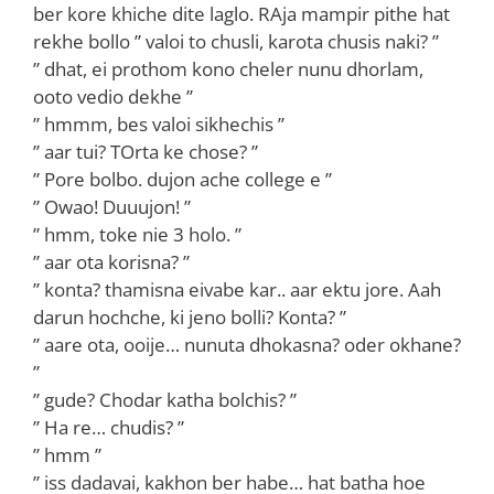
ber kore khiche dite laglo. RAja mampir pithe hat
rekhe bollo ” valoi to chusli, karota chusis naki? ”
” dhat, ei prothom kono cheler nunu dhorlam,
ooto vedio dekhe ”
” hmmm, bes valoi sikhechis ”
” aar tui? TOrta ke chose? ”
” Pore bolbo. dujon ache college e ”
” Owao! Duuujon! ”
” hmm, toke nie 3 holo. ”
” aar ota korisna? ”
” konta? thamisna eivabe kar.. aar ektu jore. Aah
darun hochche, ki jeno bolli? Konta? ”
” aare ota, ooije… nunuta dhokasna? oder okhane?
”
” gude? Chodar katha bolchis? ”
” Ha re… chudis? ”
” hmm ”
” iss dadavai, kakhon ber habe… hat batha hoe