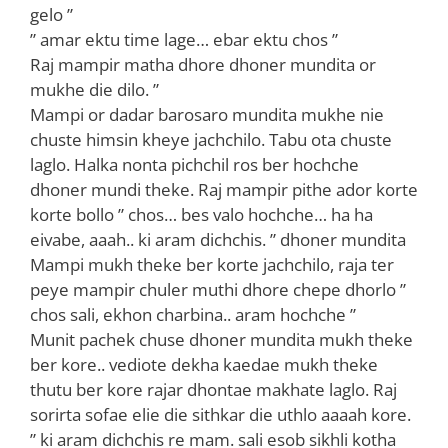
gelo ”
” amar ektu time lage… ebar ektu chos ”
Raj mampir matha dhore dhoner mundita or
mukhe die dilo. ”
Mampi or dadar barosaro mundita mukhe nie
chuste himsin kheye jachchilo. Tabu ota chuste
laglo. Halka nonta pichchil ros ber hochche
dhoner mundi theke. Raj mampir pithe ador korte
korte bollo ” chos… bes valo hochche… ha ha
eivabe, aaah.. ki aram dichchis. ” dhoner mundita
Mampi mukh theke ber korte jachchilo, raja ter
peye mampir chuler muthi dhore chepe dhorlo ”
chos sali, ekhon charbina.. aram hochche ”
Munit pachek chuse dhoner mundita mukh theke
ber kore.. vediote dekha kaedae mukh theke
thutu ber kore rajar dhontae makhate laglo. Raj
sorirta sofae elie die sithkar die uthlo aaaah kore.
” ki aram dichchis re mam. sali esob sikhli kotha