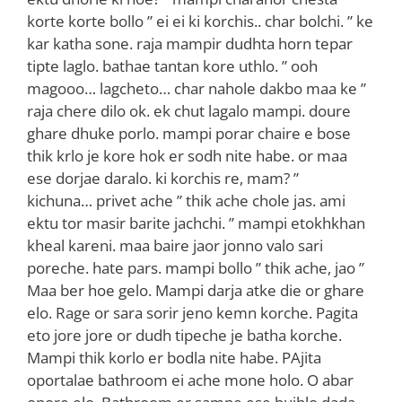
korte korte bollo ” ei ei ki korchis.. char bolchi. ” ke
kar katha sone. raja mampir dudhta horn tepar
tipte laglo. bathae tantan kore uthlo. ” ooh
magooo… lagcheto… char nahole dakbo maa ke ”
raja chere dilo ok. ek chut lagalo mampi. doure
ghare dhuke porlo. mampi porar chaire e bose
thik krlo je kore hok er sodh nite habe. or maa
ese dorjae daralo. ki korchis re, mam? ”
kichuna… privet ache ” thik ache chole jas. ami
ektu tor masir barite jachchi. ” mampi etokhkhan
kheal kareni. maa baire jaor jonno valo sari
poreche. hate pars. mampi bollo ” thik ache, jao ”
Maa ber hoe gelo. Mampi darja atke die or ghare
elo. Rage or sara sorir jeno kemn korche. Pagita
eto jore jore or dudh tipeche je batha korche.
Mampi thik korlo er bodla nite habe. PAjita
oportalae bathroom ei ache mone holo. O abar