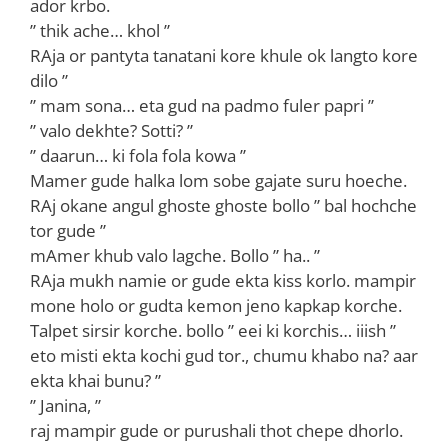
ador krbo.
” thik ache… khol ”
RAja or pantyta tanatani kore khule ok langto kore
dilo ”
” mam sona… eta gud na padmo fuler papri ”
” valo dekhte? Sotti? ”
” daarun… ki fola fola kowa ”
Mamer gude halka lom sobe gajate suru hoeche.
RAj okane angul ghoste ghoste bollo ” bal hochche
tor gude ”
mAmer khub valo lagche. Bollo ” ha.. ”
RAja mukh namie or gude ekta kiss korlo. mampir
mone holo or gudta kemon jeno kapkap korche.
Talpet sirsir korche. bollo ” eei ki korchis… iiish ”
eto misti ekta kochi gud tor., chumu khabo na? aar
ekta khai bunu? ”
” Janina, ”
raj mampir gude or purushali thot chepe dhorlo.