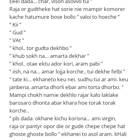
Eeei dada… char, vison asovvo tui ”
Raja or gudtheke hat sorie nie mampir komorer
kache hatumure bose bollo ” valoi to hoeche ”
” Kii ”
” Gud ”
” VAt ”
” khol.. tor gudta dekhbo ”
” khub sokh na… amarta dekhar ”
” khol.. otae ektu ador kori, aram pabi ”
” iish, na na… amar lojja korche.. tui dekhe felbi ”
” tate ki… ekhaneto keu nei. sudhu tui ar ami. keu
janbena. amarta dhorli ebar ami torta dhorbo. ”
Mampi chokh namie dekhlo rajar kalo laklake
barosaro dhonta abar khara hoe torak torak
korche..
” pls dada. okhane kichu korisna… ami virgin,
raja or pantyr opor die or gude chepe chepe hat
ghoste ghoste bollo ” ekhanei to asol aram. kHali