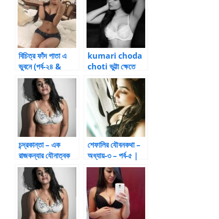
বিচিত্র ফাঁদ পাতা এ
kumari choda
ভুবনে (পর্ব-২৪ &
choti ভুট্টা ক্ষেতে
শেষ পর্ব) –
কুমারী মেয়ে by নিঝুম
চন্দ্রকান্তা – এক
শেফালির যৌবনকথা –
রাজকন্যার যৌনাত্বক
অধ্যায়-৩ – পর্ব-৫ |
জীবনশৈলী [১৪][২]
BanglaChotika
hini