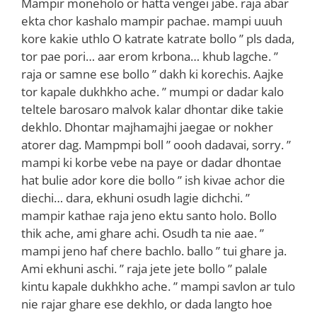
Mampir moneholo or hatta vengei jabe. raja abar
ekta chor kashalo mampir pachae. mampi uuuh
kore kakie uthlo O katrate katrate bollo ” pls dada,
tor pae pori… aar erom krbona… khub lagche. ”
raja or samne ese bollo ” dakh ki korechis. Aajke
tor kapale dukhkho ache. ” mumpi or dadar kalo
teltele barosaro malvok kalar dhontar dike takie
dekhlo. Dhontar majhamajhi jaegae or nokher
atorer dag. Mampmpi boll ” oooh dadavai, sorry. ”
mampi ki korbe vebe na paye or dadar dhontae
hat bulie ador kore die bollo ” ish kivae achor die
diechi… dara, ekhuni osudh lagie dichchi. ”
mampir kathae raja jeno ektu santo holo. Bollo
thik ache, ami ghare achi. Osudh ta nie aae. ”
mampi jeno haf chere bachlo. ballo ” tui ghare ja.
Ami ekhuni aschi. ” raja jete jete bollo ” palale
kintu kapale dukhkho ache. ” mampi savlon ar tulo
nie rajar ghare ese dekhlo, or dada langto hoe