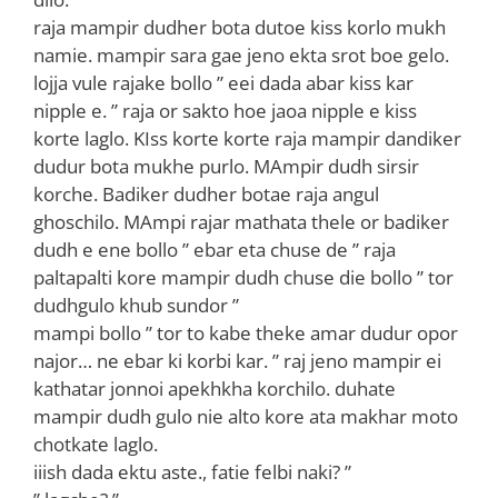
raja mampir dudher bota dutoe kiss korlo mukh
namie. mampir sara gae jeno ekta srot boe gelo.
lojja vule rajake bollo ” eei dada abar kiss kar
nipple e. ” raja or sakto hoe jaoa nipple e kiss
korte laglo. KIss korte korte raja mampir dandiker
dudur bota mukhe purlo. MAmpir dudh sirsir
korche. Badiker dudher botae raja angul
ghoschilo. MAmpi rajar mathata thele or badiker
dudh e ene bollo ” ebar eta chuse de ” raja
paltapalti kore mampir dudh chuse die bollo ” tor
dudhgulo khub sundor ”
mampi bollo ” tor to kabe theke amar dudur opor
najor… ne ebar ki korbi kar. ” raj jeno mampir ei
kathatar jonnoi apekhkha korchilo. duhate
mampir dudh gulo nie alto kore ata makhar moto
chotkate laglo.
iiish dada ektu aste., fatie felbi naki? ”