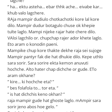
” lagche? ”
” ha… ektu asteha… ebar thhk ache… eivabe kar…
khub valo lagchere.
RAja mampir dudiulo chotkachotki kore lal kore
dilo. Mampir dudur botagulo chuse ok khepie
tulte laglo. Mampi nijeke rajar hate chere dilo.
VAloi lagchilo or. chupchap rajer ador khete laglo.
Eto aram o konodin paeni.
Mampike chup kore thakte dekhe raja sei sujoge
Mampir pantyr fak die hat dhukie dilo. Kepe uthlo
sara sorir. Sara sorire ekta kemon anuvuti
hochche. Alto hater chap dichche or gude. ETo
aram okhane?
” kire… ki hochche eta? ”
” bes folafola to… tor eta. ”
” is hat dichchis keno okhan? ”
raja mampir gude hat ghoste laglo. mAmpir sara
sorir jeno abos hoe gelo. ”