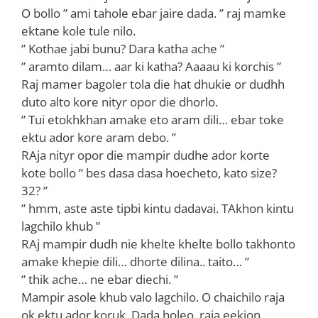
O bollo ” ami tahole ebar jaire dada. ” raj mamke
ektane kole tule nilo.
” Kothae jabi bunu? Dara katha ache ”
” aramto dilam… aar ki katha? Aaaau ki korchis ”
Raj mamer bagoler tola die hat dhukie or dudhh
duto alto kore nityr opor die dhorlo.
” Tui etokhkhan amake eto aram dili… ebar toke
ektu ador kore aram debo. ”
RAja nityr opor die mampir dudhe ador korte
kote bollo ” bes dasa dasa hoecheto, kato size?
32? ”
” hmm, aste aste tipbi kintu dadavai. TAkhon kintu
lagchilo khub ”
RAj mampir dudh nie khelte khelte bollo takhonto
amake khepie dili… dhorte dilina.. taito… ”
” thik ache… ne ebar diechi. ”
Mampir asole khub valo lagchilo. O chaichilo raja
ok ektu ador koruk. Dada holeo, raja eekjon