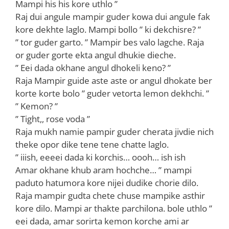
Mampi his his kore uthlo ”
Raj dui angule mampir guder kowa dui angule fak
kore dekhte laglo. Mampi bollo ” ki dekchisre? ”
” tor guder garto. ” Mampir bes valo lagche. Raja
or guder gorte ekta angul dhukie dieche.
” Eei dada okhane angul dhokeli keno? ”
Raja Mampir guide aste aste or angul dhokate ber
korte korte bolo ” guder vetorta lemon dekhchi. ”
” Kemon? ”
” Tight,, rose voda ”
Raja mukh namie pampir guder cherata jivdie nich
theke opor dike tene tene chatte laglo.
” iiish, eeeei dada ki korchis… oooh… ish ish
Amar okhane khub aram hochche… ” mampi
paduto hatumora kore nijei dudike chorie dilo.
Raja mampir gudta chete chuse mampike asthir
kore dilo. Mampi ar thakte parchilona. bole uthlo ”
eei dada, amar sorirta kemon korche ami ar