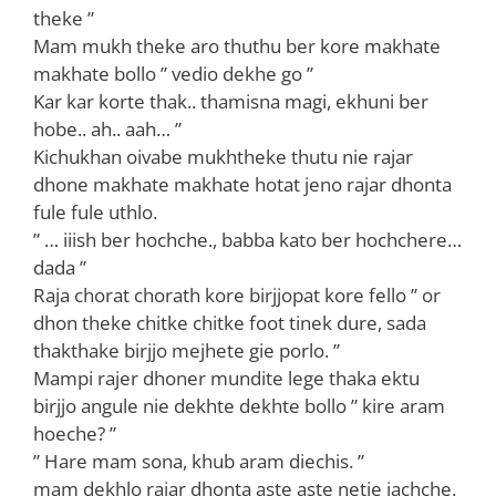
theke ”
Mam mukh theke aro thuthu ber kore makhate
makhate bollo ” vedio dekhe go ”
Kar kar korte thak.. thamisna magi, ekhuni ber
hobe.. ah.. aah… ”
Kichukhan oivabe mukhtheke thutu nie rajar
dhone makhate makhate hotat jeno rajar dhonta
fule fule uthlo.
” … iiish ber hochche., babba kato ber hochchere…
dada ”
Raja chorat chorath kore birjjopat kore fello ” or
dhon theke chitke chitke foot tinek dure, sada
thakthake birjjo mejhete gie porlo. ”
Mampi rajer dhoner mundite lege thaka ektu
birjjo angule nie dekhte dekhte bollo ” kire aram
hoeche? ”
” Hare mam sona, khub aram diechis. ”
mam dekhlo rajar dhonta aste aste netie jachche.