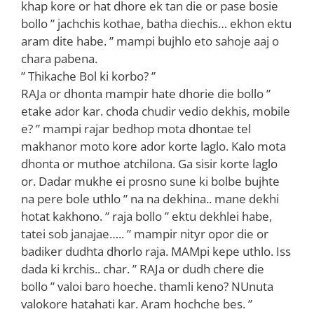
khap kore or hat dhore ek tan die or pase bosie
bollo ” jachchis kothae, batha diechis… ekhon ektu
aram dite habe. ” mampi bujhlo eto sahoje aaj o
chara pabena.
” Thikache Bol ki korbo? ”
RAJa or dhonta mampir hate dhorie die bollo ”
etake ador kar. choda chudir vedio dekhis, mobile
e? ” mampi rajar bedhop mota dhontae tel
makhanor moto kore ador korte laglo. Kalo mota
dhonta or muthoe atchilona. Ga sisir korte laglo
or. Dadar mukhe ei prosno sune ki bolbe bujhte
na pere bole uthlo ” na na dekhina.. mane dekhi
hotat kakhono. ” raja bollo ” ektu dekhlei habe,
tatei sob janajae….. ” mampir nityr opor die or
badiker dudhta dhorlo raja. MAMpi kepe uthlo. Iss
dada ki krchis.. char. ” RAJa or dudh chere die
bollo ” valoi baro hoeche. thamli keno? NUnuta
valokore hatahati kar. Aram hochche bes. ”