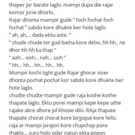
thaper jor barate laglo. mampi dupa die rajar
komor jorie dhorlo.
Rajar dhonta mampir gude ” foch fochat foch
fochat ” sabdo kore dhukte ber hote laglo.
” ah, ah,… dada ektu aste. ”
” chude chude tor gud batha kore debo, hh hh.. ne
dhor hh hh ka thap ”
” aah… ooh… nah… uuh ”
” hh… hh… hh… hh… hh.
Mumpir kochi tight gude Rajar ghorar sizer
dhonta pochat pochat kor sabdo kore dhukte ber
hote laglo.
chudte chudte mampir gude raja koshe koshe
thapate laglo. Ektu porei mampi kepe kepe uthe
rajake akre dhore jol khosie dilo. RAja thapate
thapate chorat chorat kore birjjopat kore fello.
raja ar mampi jorajori kore chupchap pore
thaklo… suru holo oder natun ekta gopon