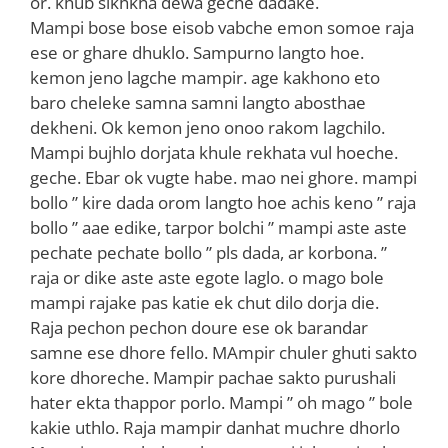
or. khub sikhkha dewa geche dadake.
Mampi bose bose eisob vabche emon somoe raja
ese or ghare dhuklo. Sampurno langto hoe.
kemon jeno lagche mampir. age kakhono eto
baro cheleke samna samni langto abosthae
dekheni. Ok kemon jeno onoo rakom lagchilo.
Mampi bujhlo dorjata khule rekhata vul hoeche.
geche. Ebar ok vugte habe. mao nei ghore. mampi
bollo ” kire dada orom langto hoe achis keno ” raja
bollo ” aae edike, tarpor bolchi ” mampi aste aste
pechate pechate bollo ” pls dada, ar korbona. ”
raja or dike aste aste egote laglo. o mago bole
mampi rajake pas katie ek chut dilo dorja die.
Raja pechon pechon doure ese ok barandar
samne ese dhore fello. MAmpir chuler ghuti sakto
kore dhoreche. Mampir pachae sakto purushali
hater ekta thappor porlo. Mampi ” oh mago ” bole
kakie uthlo. Raja mampir danhat muchre dhorlo