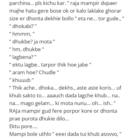
parchina… pls kichu kar. ” raja mampir dvpaer
majhe hatu gere bose ok or kalo laklake ghorar
size er dhonta dekhie bollo ” eta ne… tor gude., ”
” dhokabi? ”
” hmmm, ”
” dhukbe? ja mota ”
” hm, dhukbe ”
” lagbena? ”
” ektu lagbe.. tarpor thik hoe jabe ”
” aram hoe? Chudle ”
” khuuub ”
” Thik ache.. dhoka… dekhs., aste aste koris… uf
khub sakto to… aaauch dada lagche khub… na..
na… mago gelam… ki mota nunu… oh… ish.. ”
RAJa mampir gud fere porpor kore or dhonta
prae purota dhukie dilo…
Ektu pore….
Mampi bole uthlo ” eeei dada tui khub asovvo, ”