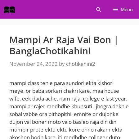
Skip
Menu
to
content
Mampi Ar Raja Vai Bon |
BanglaChotikahini
November 24, 2022
by
chotikahini2
mampi class ten e para sundori ekta kishori
meye. or baba sorkari chakri kare. maa house
wife. eek dada ache. nam raja. college e last year.
mampi ar rajer modhdhe khunsuti.. jhogra dekhle
sobai vabbe ora pithopithi. emnite or dujonke
dujon vai boner moto valo basleo raja din din
mumpir prote ektu ektu kore onno rakam ekta
akoshon bodh kare. iti modhdhe colleger duto