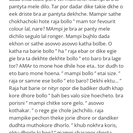
pantyta mele dilo. Tar por dadar dike takie dkhe o
eek driste bra ar pantyta dekhche. Mampir sathe
chokhachoki hote raja bollo ” mam tor fevourit
colour lal, nare? MAmpi je bra ar panty mele
dichilo segulo lal ronger. Mampi bujhlo dada
ekhon or sathe asovvo asovvo katha bolbe. O
katha na barie bollo ” ha ” raja ebar or dike egie
gie bra ta dekhte dekhte bollo ” eto baro bra lage
tor? AMAr to mone hoe dhile hoe eta.. tor dudh to
eto baro mone hoena. ” mampi bollo ” etai size. ”
raja or samne ese bollo ” eto baro? Dekhi ektu… ”
Raja hat barie or nityr opor die badiker dudh khap
kore dhore bollo ” bah bes valo size hoecheto. bra
porisni ” mampi chitke sore gelo. ” asovvo
kothakar. ” o rege gie chole jachchilo. raja
mampike pechon theke jorie dhore or dandiker
dudhta muthokore dhorlo. ” khub nokhra koris,
ektu dhorle ki hoe? ” mampi charanor chesta