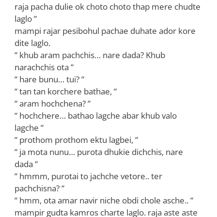
raja pacha dulie ok choto choto thap mere chudte
laglo ”
mampi rajar pesibohul pachae duhate ador kore
dite laglo.
” khub aram pachchis… nare dada? Khub
narachchis ota ”
” hare bunu… tui? ”
” tan tan korchere bathae, ”
” aram hochchena? ”
” hochchere… bathao lagche abar khub valo
lagche ”
” prothom prothom ektu lagbei, ”
” ja mota nunu… purota dhukie dichchis, nare
dada ”
” hmmm, purotai to jachche vetore.. ter
pachchisna? ”
” hmm, ota amar navir niche obdi chole asche.. ”
mampir gudta kamros charte laglo. raja aste aste