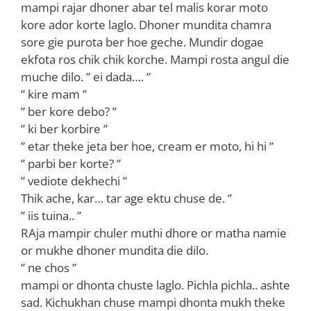
mampi rajar dhoner abar tel malis korar moto
kore ador korte laglo. Dhoner mundita chamra
sore gie purota ber hoe geche. Mundir dogae
ekfota ros chik chik korche. Mampi rosta angul die
muche dilo. ” ei dada…. ”
” kire mam ”
” ber kore debo? ”
” ki ber korbire ”
” etar theke jeta ber hoe, cream er moto, hi hi ”
” parbi ber korte? ”
” vediote dekhechi ”
Thik ache, kar… tar age ektu chuse de. ”
” iis tuina.. ”
RAja mampir chuler muthi dhore or matha namie
or mukhe dhoner mundita die dilo.
” ne chos ”
mampi or dhonta chuste laglo. Pichla pichla.. ashte
sad. Kichukhan chuse mampi dhonta mukh theke