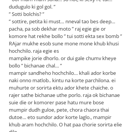
dudugulo ki gol gol. ”
” Sotti bolchis? ”
” sottire, petita ki must… nneval tao bes deep…
pacha, pa sob dekhar moto ” raj egie gie or
komore hat rekhe bollo ” tui sotti ekta sex bomb ”
RAjar mukhe esob sune mone mone khub khusi
hochchilo. raja egie es
mampike jorie dhorlo. or dui gale chumv kheye
bollo ” bichanae chal… ”
mampir sandheho hochchilo… khali ador korbe
naki onno matlob.. kintu na korte parchilona. ei
muhurte or sorirta ektu ador khete chaiche. o
rajer sathe bichanae uthe porlo. raja ok bichanae
suie die or komorer pase hatu mure bose
mumpir dudh guloe, pete, chora chaora thai
dutoe… eto sundor ador korte laglo., mampir
khub aram hochchilo. O hat paa chorie sorirta elie
dilo.