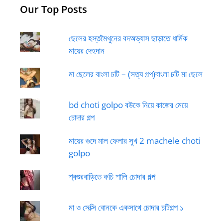
Our Top Posts
ছেলের হস্তমৈথুনের বদঅভ্যাস ছাড়াতে ধার্মিক
মায়ের দেহদান
মা ছেলের বাংলা চটি – (সত্য গল্প)বাংলা চটি মা ছেলে
bd choti golpo বউকে নিয়ে কাজের মেয়ে
চোদার গল্প
মায়ের গুদে মাল ফেলার সুখ 2 machele choti
golpo
শ্বশুরবাড়িতে কচি শালি চোদার গল্প
মা ও সেক্সি বোনকে একসাথে চোদার চটিগল্প ১