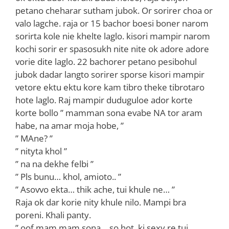
petano cheharar sutham jubok. Or sorirer choa or
valo lagche. raja or 15 bachor boesi boner narom
sorirta kole nie khelte laglo. kisori mampir narom
kochi sorir er spasosukh nite nite ok adore adore
vorie dite laglo. 22 bachorer petano pesibohul
jubok dadar langto sorirer sporse kisori mampir
vetore ektu ektu kore kam tibro theke tibrotaro
hote laglo. Raj mampir duduguloe ador korte
korte bollo ” mamman sona evabe NA tor aram
habe, na amar moja hobe, ”
” MAne? ”
” nityta khol ”
” na na dekhe felbi ”
” Pls bunu… khol, amioto.. ”
” Asovvo ekta… thik ache, tui khule ne… ”
Raja ok dar korie nity khule nilo. Mampi bra
poreni. Khali panty.
” oof mam mam sona… so hot, ki sexy re tui…