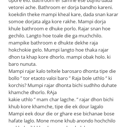
opore elo. Bathroom er samne ese bujhlo dada
vetorei ache. Bathroom er dorja bandho kareni.
koekdin theke mampi kheal kare, dada snan karar
somoe dorjata alga kore rakhe. Mampi dorja
khule bathroom e dhuke porlo. Rajar snan hoe
gechilo. Langto hoe toale die ga muchchilo.
mampike bathroom e dhukte dekhe raja
hokchokie gelo. Mumpi langto hoe thaka rajar
dhon ta khap kore dhorlo. mampi obak holo. ki
baro nunuta.
Mampi rajar kalo teltele barosaro dhonta tipe die
bollo ” tor etaoto valoi baro ” Raja bole uthlo ” ki
korchis? Mumpi rajar dhonta bichi sudhho duhate
khamche dhorlo. RAja
kakie uthlo ” mam char lagche. ” rajar dhon bichi
khub kore khamche, tipe die ek dour lagalo
Mampi eek dour die or ghare ese bichanae bose
hafate laglo. Mone mone khub anondo hochchilo