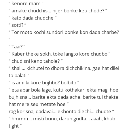
” kenore mam ”
” amake chudchis… nijer bonke keu chode? ”
” kato dada chudche ”
” sotti? ”
” Tor moto kochi sundori bonke kon dada charbe?
”
” Taai? ”
” Kaber theke sokh, toke langto kore chudbo ”
” chudisni keno tahole? ”
” shali… kichutei to dhora dichchikina. gae hat dilei
to palati ”
” is ami ki kore bujhbo? bolbito ”
” eta abar bola lage, kutti kothakar, ekta magi hoe
bujhisna… barite ekta dada ache, barite tui thakte,
hat mere sex metate hoe ”
rag korisna, dadavai… ekhonto diechi… chudte ”
” hmmm… misti bunu, darun gudta… aaah, khub
tight ”