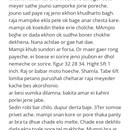
meyer sathe jouno samporke jorie poreche.
jouno sad paye raj jeno ekhon khudharto bagh.
raja mampike ekla pele ok bage anar chesta kare.
mampi ok koekdin theke erie cholche. MAmpio
bojhe or dada ekhon ok sudhvi boner chokhe
dekhena. Nana achilae or gae hat dae.
Mampi khub sundori ar forsa. Or maer gaer rong
payeche. ei boese ei sorire jeno joubon er dhol
nemeche or sorire. figur 32 28 34. Hight 5ft 1
inch. Raj or babar moto hoeche. Shamla. Tabe 6ft
lomba petano purushali cheharar raja meyeder
kache bes akorshonio.
ar besi vumika dilamna. bakita amar ei kahini
porlei jene jabe.
Sedin robi bar chilo. dupur derta baje. 3Ter somoe
privet ache. mampi snan kore or pore thaka panty
ar bra ta dhue chade elo melte. Chade ese dekhlo
dada ekta toale pore tel makhche. Mumpi bra ar