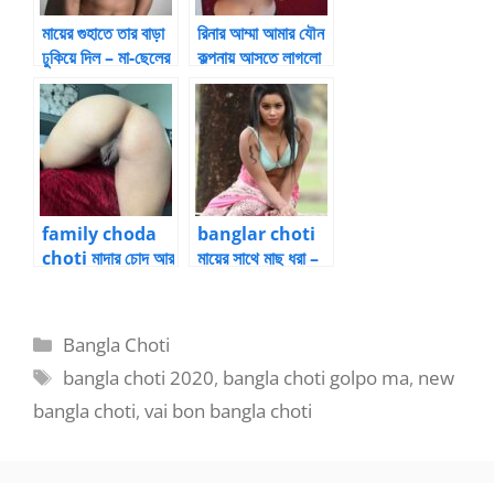
মায়ের গুহাতে তার বাড়া
রিনার আম্মা আমার যৌন
ঢুকিয়ে দিল – মা-ছেলের
কল্পনায় আসতে লাগলো
চুদার গল্প
– মা-ছেলের চুদার গল্প
family choda
banglar choti
choti মাদার চোদ আর
মায়ের সাথে মাছ ধরা –
বাহেনচোদ – 1 by
2 by
soirini
mabonerswa
mi312
Categories
Bangla Choti
Tags
bangla choti 2020
,
bangla choti golpo ma
,
new
bangla choti
,
vai bon bangla choti