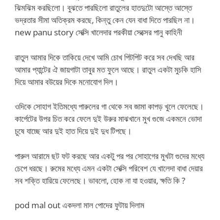
ঝিমঝিম করছিলো। বুঝতে পারছিলো রাতুলের হাতদুটো আস্তে আস্তে
ভদ্রতার সীমা অতিক্রম করছে, কিন্তু কেন যেন বাধা দিতে পারছিল না।
new panu story সেক্সি খালেদার পরকীয়া সেক্সের পানু কাহিনী
রাতুল আমার দিকে তাকিয়ে দেখে আমি চোখ পিটপিট করে সব দেখছি আর
আমার প্যান্টের ঐ জায়গাটা তাবুর মত ফুলে আছে। রাতুল একটা মুচকি হাসি
দিয়ে আমার বউয়ের দিকে মনোযোগ দিল।
ওদিকে সোহাগ ইতিমধ্যে পারুলের গা থেকে সব জামা কাপড় খুলে ফেলেছে।
কার্পেটের উপর চিত করে ফেলে দুই উরুর মাঝখানে মুখ গুজে একমনে ভোদা
চুষে যাচ্ছে আর দুই হাত দিয়ে দুই দুধ টিপছে।
পারুল আরামে ছট ফট করছে আর একটু পর পর সোহাগের মুখটা গুদের মধ্যে
চেপে ধরছে। রুমের মধ্যে এমন একটা সেক্সি পরিবেশ যে খালেদা বাধা দেয়ার
সব শক্তি হারিয়ে ফেলেছে। ভাবলো, হোক না যা হওয়ার, ক্ষতি কি ?
pod mal out একদলা মাল পোদের ফুটায় দিলাম