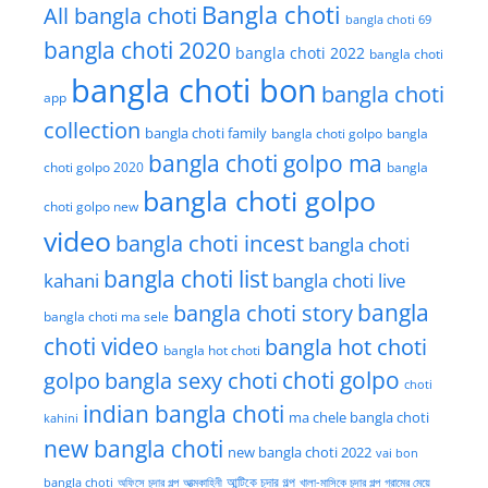
Bangla choti
All bangla choti
bangla choti 69
bangla choti 2020
bangla choti 2022
bangla choti
bangla choti bon
bangla choti
app
collection
bangla choti family
bangla choti golpo
bangla
bangla choti golpo ma
choti golpo 2020
bangla
bangla choti golpo
choti golpo new
video
bangla choti incest
bangla choti
bangla choti list
kahani
bangla choti live
bangla choti story
bangla
bangla choti ma sele
choti video
bangla hot choti
bangla hot choti
golpo
choti golpo
bangla sexy choti
choti
indian bangla choti
ma chele bangla choti
kahini
new bangla choti
new bangla choti 2022
vai bon
অফিসে চুদার গল্প
আত্মকাহিনী
আন্টিকে চুদার গল্প
খালা-মাসিকে চুদার গল্প
গ্রামের মেয়ে
bangla choti