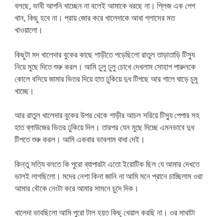
বলছে, ভাবী আপনি খাচ্ছেন না বলেই আমাকে ধরছে না। প্লিজ এক পেগ
খান, কিছু হবে না। প্রায় জোর করে খালেদাকে আধা গ্লাসের মত
খাওয়ালো।
কিছুটা মদ খালেদার বুকের কাছে শাড়ীতে পড়েছিলো রাতুল তাড়াতাড়ি টিস্যু
নিয়ে মুছে দিতে শুরু করল। আমি ঢুলু ঢুলু চোখে দেখলাম সোহাগ পারুলকে
কোলে বসিয়ে জামার ভিতর দিয়ে হাত ঢুকিয়ে দুধ টিপছে আর গালে ঘাড়ে চুমু
খাচ্ছে।
আর রাতুল খালেদার বুকের উপর থেকে শাড়ীর আচল সরিয়ে টিস্যু পেপার সহ
হাত ব্লাউজের ভিতর ঢুকিয়ে দিল। তারপর যেন মুছে দিচ্ছে এমনভাবে দুধ
টিপতে শুরু করল। আমি একবার ভাবলাম বাধা দেই।
কিন্তু সত্যি বলতে কি পুরো ব্যাপারটা এতো ইরোটিক ছিল যে আমার দেখতে
ভালই লাগছিলো। মদের নেশা কিনা জানি না আমি মনে প্রানে চাচ্ছিলাম ওরা
আমার বৌকে নেংটা করে আমার সামনে চুদে দিক।
খালেদা ভাবছিলো আমি পুরো টাল হয়ত কিছু খেয়াল করছি না। ওর মাথাটা