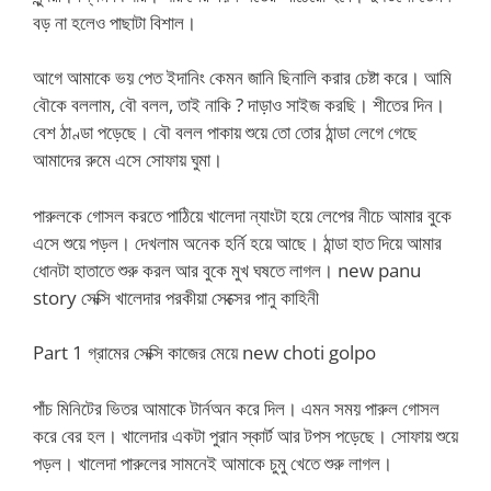
বড় না হলেও পাছাটা বিশাল।
আগে আমাকে ভয় পেত ইদানিং কেমন জানি ছিনালি করার চেষ্টা করে। আমি
বৌকে বললাম, বৌ বলল, তাই নাকি ? দাড়াও সাইজ করছি। শীতের দিন।
বেশ ঠাণ্ডা পড়েছে। বৌ বলল পাকায় শুয়ে তো তোর ঠান্ডা লেগে গেছে
আমাদের রুমে এসে সোফায় ঘুমা।
পারুলকে গোসল করতে পাঠিয়ে খালেদা ন্যাংটা হয়ে লেপের নীচে আমার বুকে
এসে শুয়ে পড়ল। দেখলাম অনেক হর্নি হয়ে আছে। ঠান্ডা হাত দিয়ে আমার
ধোনটা হাতাতে শুরু করল আর বুকে মুখ ঘষতে লাগল। new panu
story সেক্সি খালেদার পরকীয়া সেক্সের পানু কাহিনী
Part 1 গ্রামের সেক্সি কাজের মেয়ে new choti golpo
পাঁচ মিনিটের ভিতর আমাকে টার্নঅন করে দিল। এমন সময় পারুল গোসল
করে বের হল। খালেদার একটা পুরান স্কার্ট আর টপস পড়েছে। সোফায় শুয়ে
পড়ল। খালেদা পারুলের সামনেই আমাকে চুমু খেতে শুরু লাগল।