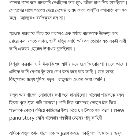
খালেদা পাশে বসে মাতলামি দেখছিলো আর মূখে আঁচল চাপা দিয়ে হাসছিলো।
সোহাগের সাথে আগেও খেয়ে দেখেছি ও মদ খেলে অশ্লীল কথাবার্তা বলা শুরু
করে। আজকেও ব্যতিক্রম হল না।
প্রথমে পারুলকে নিয়ে শুরু করলেও এক পর্যায়ে খালেদাকে উদ্দেশ্য করে
নোংরা কথা বলতে লাগল, ভাবী সত্যি বলছি অবিকল তোমার মত একটা মাগী
আমি একবার হোটেল ঈশাখায় চুদেছিলাম।
বিশ্বাস করবানা ভাবী ঊফ কি গুদ মাইরি মনে হলে জিহবায় পানি চলে আসে।
এদিকে আমি নেশায় বুঁদ হয়ে চোখ বন্ধ করে শুয়ে আছি। মনে হচ্ছে
কিছুক্ষনের মধ্যে ঘুমিয়ে পড়ব। রাতুলকে এখনো নেশা ধরেনি।
রাতুল আর খালেদা সোহাগের কথা শুনে হাসছিলো। খালেদা পারুলকে বলল
ফ্রিজ খুলে ঠান্ডা পানি আনতে। পানি নিয়া আসতেই সোহাগ টান দিয়ে
পারুলকে কোলে বসিয়ে কামিজের উপর দিয়ে দুধ টিপতে শুরু করল। new
panu story সেক্সি খালেদার পরকীয়া সেক্সের পানু কাহিনী
এদিকে রাতুল তখন খালেদাকে অনুরোধ করছে একটু গলা ভিজানোর জন্য