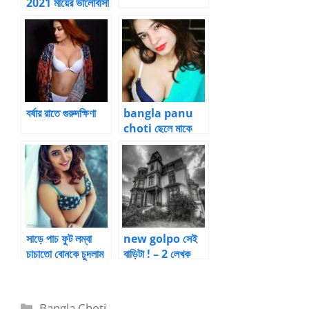
2021 মায়ের ভালোবাসা
– 12
বর্ষার রাতে গুরুদক্ষিণা
bangla panu
choti ছেলে মাকে
জোর করে চুদলো – 2
সাড়ে পাচ ফুট লম্বা
new golpo সেই
চাচাতো বোনকে চুদলাম
বাড়িটা ! – 2 লেখক
– আপু/দিদিকে চুদার
-বাবান
গল্প
Categories
Bangla Choti