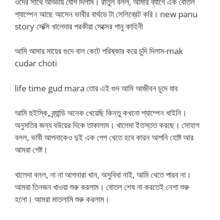
ওদের সাথে আড্ডায় যোগ দিলাম। রাতুল বলল, আমার ব্যাগে এক বোতল
শ্যাম্পেন আছে আসেন ভাবীর বার্থডে টা সেলিব্রেট করি। new panu
story সেক্সি খালেদার পরকীয়া সেক্সের পানু কাহিনী
আমি আমার মায়ের গুদে বাল কেটে পরিষ্কার করে চুদি দিলাম-mak
cudar choti
life time gud mara তোর এই গুদ আমি আজীবন চুদে যাব
আমি হুইস্কি, ব্র্যান্ডি অনেক খেয়েছি কিন্তু কখনো শ্যাম্পেন খাইনি।
অনুমতির জন্য বউয়ের দিকে তাকালাম। খালেদা ইতস্তত করছে। সোহাগ
বলল, ভাবী আপনাকেও দুই এক পেগ খেতে হবে কারন আপনি হোষ্ট আর
আমরা গেষ্ট।
খালেদা বলল, না না আপনারা খান, অসুবিধা নাই, আমি খেতে পারব না।
আমরা তিনজন খাওয়া শুরু করলাম। বোতল শেষ না করতেই নেশা শুরু
হলো। আমরা মাতলামি শুরু করলাম।