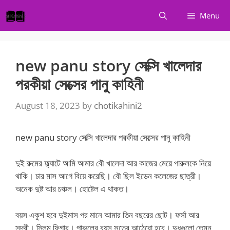
Skip
Menu
to
content
new panu story সেক্সি খালেদার
পরকীয়া সেক্সের পানু কাহিনী
August 18, 2023
by
chotikahini2
new panu story সেক্সি খালেদার পরকীয়া সেক্সের পানু কাহিনী
দুই রুমের ফ্ল্যাটে আমি আমার বৌ খালেদা আর কাজের মেয়ে পারুলকে নিয়ে
থাকি। চার মাস আগে বিয়ে করেছি। বৌ ছিল ইডেন কলেজের ছাত্রী।
অনেক দুষ্ট আর চঞ্চল। হোষ্টেল এ থাকত।
বয়স একুশ হবে দুইমাস পর মানে আমার তিন বছরের ছোট। ফর্সা আর
সুন্দরী। স্লিম ফিগার। পারুলের বয়স সতের আঠেরো হবে। দুধগুলো তেমন