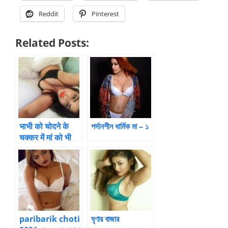
Reddit
Pinterest
Related Posts:
भाभी को चोदने के
পর্দানশীন ধার্মিক মা – ১
चक्कर में मां को भी
चोद दिया -Maa
beta choti
story
paribarik choti
ঘৃণার বাজার