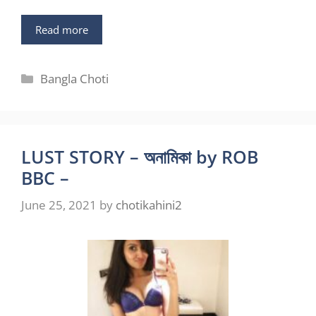
Read more
Categories
Bangla Choti
LUST STORY – অনামিকা by ROB
BBC –
June 25, 2021
by
chotikahini2