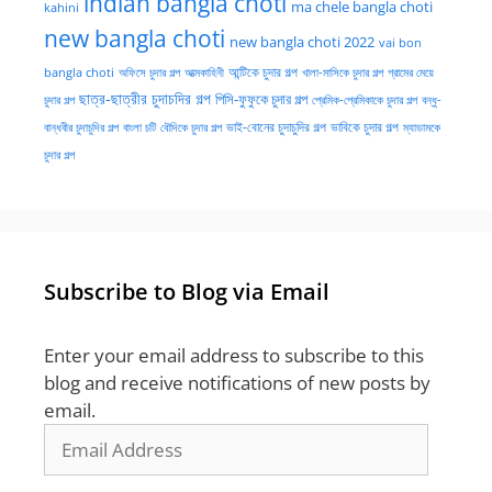
indian bangla choti
ma chele bangla choti
kahini
new bangla choti
new bangla choti 2022
vai bon
অফিসে চুদার গল্প
আত্মকাহিনী
আন্টিকে চুদার গল্প
খালা-মাসিকে চুদার গল্প
গ্রামের মেয়ে
bangla choti
ছাত্র-ছাত্রীর চুদাচদির গল্প
পিসি-ফুফুকে চুদার গল্প
চুদার গল্প
প্রেমিক-প্রেমিকাকে চুদার গল্প
বন্ধু-
ভাই-বোনের চুদাচুদির গল্প
ভাবিকে চুদার গল্প
বান্ধবীর চুদাচুদির গল্প
বাংলা চটি
বৌদিকে চুদার গল্প
ম্যাডামকে
চুদার গল্প
Subscribe to Blog via Email
Enter your email address to subscribe to this
blog and receive notifications of new posts by
email.
Email
Address