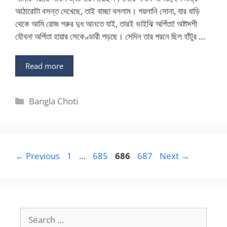
আঠারোটা বসন্ত দেখেছে, তাই বাচ্ছা বললাম। গয়লানি সোনা, যার বাড়ি
থেকে আমি রোজ গরুর দুধ আনতে যাই, তারই ভাইঝি অর্পিতা! অষ্টাদশী
যৌবনা অর্পিতা হায়ার সেকেণ্ডারী পড়ছে। সেদিন তার পরনে ছিল হাঁটুর …
Read more
Categories
Bangla Choti
Page
Page
Page
Page
←
Previous
1
…
685
686
687
Next
→
Search
for: