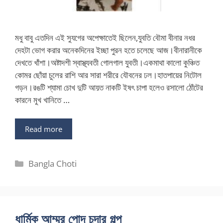
মধু বাবু এতদিন এই সুযগের অপেক্ষাতেই ছিলেন,যুবতি বৌমা বীনার নধর
দেহটা ভোগ করার অনেকদিনের ইচ্ছা পুরন হতে চলেছে আজ।বীনারানীকে
দেখতে খাঁশা।অষ্টাদশী স্বাস্থ্যবতী গোলগাল যুবতী।একমাথা কালো কুঞ্চিত
কোমর ছোঁয়া চুলের রাশি আর সারা শরীরে যৌবনের ঢল।হাতপায়ের নিটোল
গড়ন।রঙটি শ্যামা চোখ দুটি আয়ত নাকটি ইষৎ চাপা হলেও রসালো ঠোঁটের
কারনে মুখ খানিতে …
Read more
Categories
Bangla Choti
ধার্মিক আম্মুর পোদ চুদার গল্প