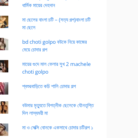
ধার্মিক মায়ের দেহদান
মা ছেলের বাংলা চটি – (সত্য গল্প)বাংলা চটি
মা ছেলে
bd choti golpo বউকে নিয়ে কাজের
মেয়ে চোদার গল্প
মায়ের গুদে মাল ফেলার সুখ 2 machele
choti golpo
শ্বশুরবাড়িতে কচি শালি চোদার গল্প
বউমার মৃত্যুতে বিপত্নীক ছেলেকে যৌনতৃপ্তি
দিল লাস্যময়ী মা
মা ও সেক্সি বোনকে একসাথে চোদার চটিগল্প ১