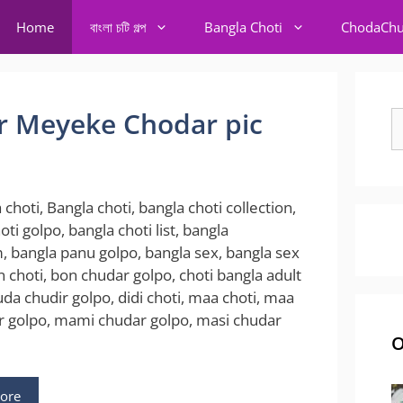
Home
বাংলা চটি গল্প
Bangla Choti
ChodaChu
Kajer Meyeke Chodar pic
S
fo
 choti, Bangla choti, bangla choti collection,
oti golpo, bangla choti list, bangla
, bangla panu golpo, bangla sex, bangla sex
n choti, bon chudar golpo, choti bangla adult
uda chudir golpo, didi choti, maa choti, maa
r golpo, mami chudar golpo, masi chudar
O
ore