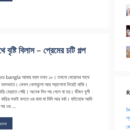
ষ্টি বিলাস – প্রেমের চটি গল্প
ni bangla আমার বয়স তখন ১৮। তখনো মেয়েদের সাথে
ি ভালভাবে। কেবল খেলাধুলো আর পড়াশোনা নিয়েই থাকি।
বাড়ি বেড়াতে গেছি। অনেক দিন পর গেলে যা হয়। ভীষন খুশী
R
 বাড়ির সবাই বলতে ওর বাবা মা দিদি আর বর্ষা। যাইহোক আমি
ন পর ওর …
bd
শ্
ore
জো