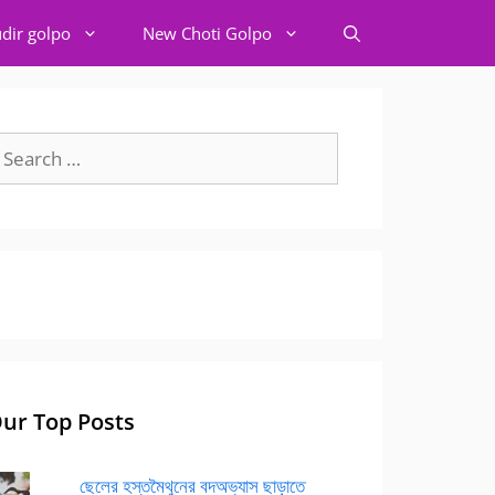
dir golpo
New Choti Golpo
earch
r:
ur Top Posts
ছেলের হস্তমৈথুনের বদঅভ্যাস ছাড়াতে