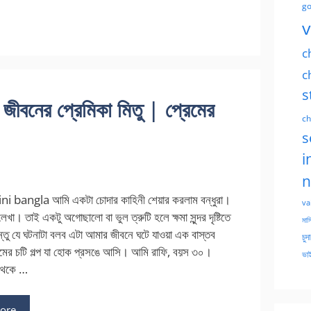
go
v
c
c
s
জীবনের প্রেমিকা মিতু | প্রেমের
ch
s
i
n
i bangla আমি একটা চোদার কাহিনী শেয়ার করলাম বন্ধুরা।
va
খা। তাই একটু অগোছালো বা ভুল ত্রুটি হলে ক্ষমা সুন্দর দৃষ্টিতে
মাসি
্তু যে ঘটনাটা বলব এটা আমার জীবনে ঘটে যাওয়া এক বাস্তব
চুদ
েমের চটি গল্প যা হোক প্রসঙে আসি। আমি রাফি, বয়স ৩০।
ভাই
থেকে …
ore