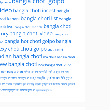
bangla choti golpo
lpo new
ideo
bangla choti incest
bangla
bangla choti list
hoti kahani
bangla
bangla choti
hoti live
bangla choti ma sele
tory
bangla choti video
bangla hot
bangla hot choti golpo
bangla
oti
choti golpo
exy choti
choti kahini
ndian bangla choti
ma chele bangla choti
ew bangla choti
new bangla choti 2022
অফিসে চুদার গল্প
আত্মকাহিনী
আন্টিকে চুদার গল্প
খালা-
i bon bangla choti
ছাত্র-ছাত্রীর চুদাচদির গল্প
পিসি-ফুফুকে
কে চুদার গল্প
গ্রামের মেয়ে চুদার গল্প
ার গল্প
প্রেমিক-প্রেমিকাকে চুদার গল্প
বন্ধু-বান্ধবীর চুদাচুদির গল্প
বাংলা চটি
বৌদিকে চুদার গল্প
-বোনের চুদাচুদির গল্প
ভাবিকে চুদার গল্প
ম্যাডামকে চুদার গল্প