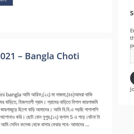
S
E
t
p
E
 2021 – Bangla Choti
A
J
ni bangla আমি আরিফ,(২২) মা নাজমা,(৪৪)আমরা থাকি
ের বাড়িতে, হিজলতলী গ্রাম। গ্রামের বাড়িতে বিশাল জায়গাজমি
ায়গাজুড়ে ছিলো বাড়ি আমাদের। আমি বি.বি.এ পড়ছি পাশাপাশি
দেখাশোনাও করি। ছোট বোন নুপুর,(১২) ক্লাস 5 এ পড়ে।ঘটনা টা
ক- আমি সেদিন কলেজ থেকে বাসায় ফেরার পথে- আমাদের …