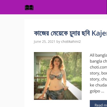
Skip
to
content
কাজের মেয়েকে চুদার ছবি 
June 25, 2021
by
chotikahini2
All bangla
bangla ch
choti.com
story, bo
story, ch
ke chuda
golpo …
Read m