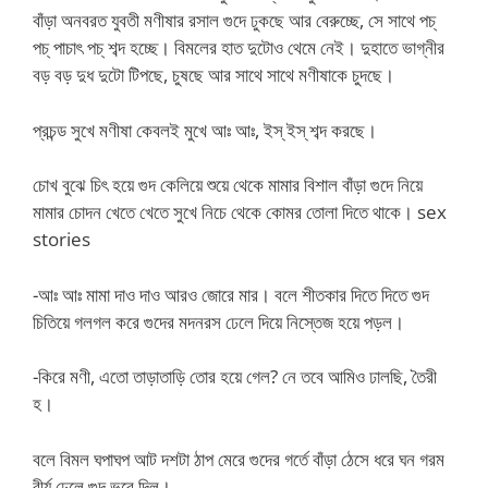
বাঁড়া অনবরত যুবতী মণীষার রসাল গুদে ঢুকছে আর বেরুচ্ছে, সে সাথে পচ্
পচ্ পাচাৎ পচ্ শব্দ হচ্ছে। বিমলের হাত দুটোও থেমে নেই। দুহাতে ভাগ্নীর
বড় বড় দুধ দুটো টিপছে, চুষছে আর সাথে সাথে মণীষাকে চুদছে।
প্রচন্ড সুখে মণীষা কেবলই মুখে আঃ আঃ, ইস্ ইস্ শব্দ করছে।
চোখ বুঝে চিৎ হয়ে গুদ কেলিয়ে শুয়ে থেকে মামার বিশাল বাঁড়া গুদে নিয়ে
মামার চোদন খেতে খেতে সুখে নিচে থেকে কোমর তোলা দিতে থাকে। sex
stories
-আঃ আঃ মামা দাও দাও আরও জোরে মার। বলে শীতকার দিতে দিতে গুদ
চিতিয়ে গলগল করে গুদের মদনরস ঢেলে দিয়ে নিস্তেজ হয়ে পড়ল।
-কিরে মণী, এতো তাড়াতাড়ি তোর হয়ে গেল? নে তবে আমিও ঢালছি, তৈরী
হ।
বলে বিমল ঘপাঘপ আট দশটা ঠাপ মেরে গুদের গর্তে বাঁড়া ঠেসে ধরে ঘন গরম
বীর্য ঢেলে গুদ ভরে দিল।