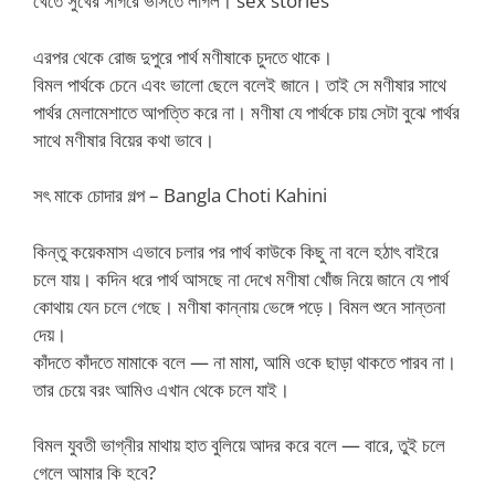
খেতে সুখের সাগরে ভাসতে লাগল। sex stories
এরপর থেকে রোজ দুপুরে পার্থ মণীষাকে চুদতে থাকে।
বিমল পার্থকে চেনে এবং ভালো ছেলে বলেই জানে। তাই সে মণীষার সাথে
পার্থর মেলামেশাতে আপত্তি করে না। মণীষা যে পার্থকে চায় সেটা বুঝে পার্থর
সাথে মণীষার বিয়ের কথা ভাবে।
সৎ মাকে চোদার গল্প – Bangla Choti Kahini
কিন্তু কয়েকমাস এভাবে চলার পর পার্থ কাউকে কিছু না বলে হঠাৎ বাইরে
চলে যায়। কদিন ধরে পার্থ আসছে না দেখে মণীষা খোঁজ নিয়ে জানে যে পার্থ
কোথায় যেন চলে গেছে। মণীষা কান্নায় ভেঙ্গে পড়ে। বিমল শুনে সান্তনা
দেয়।
কাঁদতে কাঁদতে মামাকে বলে — না মামা, আমি ওকে ছাড়া থাকতে পারব না।
তার চেয়ে বরং আমিও এখান থেকে চলে যাই।
বিমল যুবতী ভাগ্নীর মাথায় হাত বুলিয়ে আদর করে বলে — বারে, তুই চলে
গেলে আমার কি হবে?