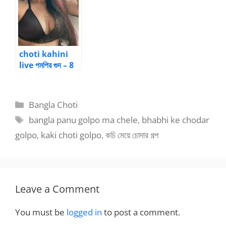
choti kahini
live পমপির গুদ – 8
Categories
Bangla Choti
Tags
bangla panu golpo ma chele
,
bhabhi ke chodar
golpo
,
kaki choti golpo
,
কচি মেয়ে চোদার গল্প
Leave a Comment
You must be
logged in
to post a comment.