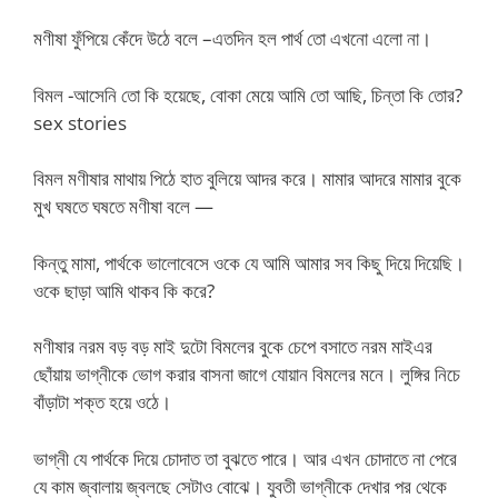
মণীষা ফুঁপিয়ে কেঁদে উঠে বলে –এতদিন হল পার্থ তো এখনো এলো না।
বিমল -আসেনি তো কি হয়েছে, বোকা মেয়ে আমি তো আছি, চিন্তা কি তোর?
sex stories
বিমল মণীষার মাথায় পিঠে হাত বুলিয়ে আদর করে। মামার আদরে মামার বুকে
মুখ ঘষতে ঘষতে মণীষা বলে —
কিন্তু মামা, পার্থকে ভালোবেসে ওকে যে আমি আমার সব কিছু দিয়ে দিয়েছি।
ওকে ছাড়া আমি থাকব কি করে?
মণীষার নরম বড় বড় মাই দুটো বিমলের বুকে চেপে বসাতে নরম মাইএর
ছোঁয়ায় ভাগ্নীকে ভোগ করার বাসনা জাগে যোয়ান বিমলের মনে। লুঙ্গির নিচে
বাঁড়াটা শক্ত হয়ে ওঠে।
ভাগ্নী যে পার্থকে দিয়ে চোদাত তা বুঝতে পারে। আর এখন চোদাতে না পেরে
যে কাম জ্বালায় জ্বলছে সেটাও বোঝে। যুবতী ভাগ্নীকে দেখার পর থেকে