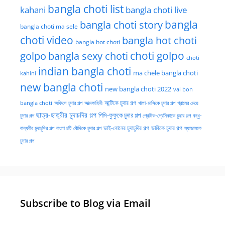
bangla choti list
kahani
bangla choti live
bangla choti story
bangla
bangla choti ma sele
choti video
bangla hot choti
bangla hot choti
golpo
choti golpo
bangla sexy choti
choti
indian bangla choti
ma chele bangla choti
kahini
new bangla choti
new bangla choti 2022
vai bon
অফিসে চুদার গল্প
আত্মকাহিনী
আন্টিকে চুদার গল্প
খালা-মাসিকে চুদার গল্প
গ্রামের মেয়ে
bangla choti
ছাত্র-ছাত্রীর চুদাচদির গল্প
পিসি-ফুফুকে চুদার গল্প
চুদার গল্প
প্রেমিক-প্রেমিকাকে চুদার গল্প
বন্ধু-
ভাই-বোনের চুদাচুদির গল্প
ভাবিকে চুদার গল্প
বান্ধবীর চুদাচুদির গল্প
বাংলা চটি
বৌদিকে চুদার গল্প
ম্যাডামকে
চুদার গল্প
Subscribe to Blog via Email