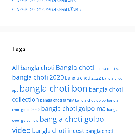
মা ও সেক্সি বোনকে একসাথে চোদার চটিগল্প ১
Tags
Bangla choti
All bangla choti
bangla choti 69
bangla choti 2020
bangla choti 2022
bangla choti
bangla choti bon
bangla choti
app
collection
bangla choti family
bangla choti golpo
bangla
bangla choti golpo ma
choti golpo 2020
bangla
bangla choti golpo
choti golpo new
video
bangla choti incest
bangla choti