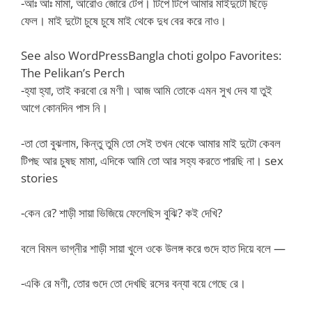
-আঃ আঃ মামা, আরোও জোরে টেপ। টিপে টিপে আমার মাইদুটো ছিঁড়ে
ফেল। মাই দুটো চুষে চুষে মাই থেকে দুধ বের করে নাও।
See also WordPressBangla choti golpo Favorites:
The Pelikan’s Perch
-হ্যা হ্যা, তাই করবো রে মণী। আজ আমি তোকে এমন সুখ দেব যা তুই
আগে কোনদিন পাস নি।
-তা তো বুঝলাম, কিন্তু তুমি তো সেই তখন থেকে আমার মাই দুটো কেবল
টিপছ আর চুষছ মামা, এদিকে আমি তো আর সহ্য করতে পারছি না। sex
stories
-কেন রে? শাড়ী সায়া ভিজিয়ে ফেলেছিস বুঝি? কই দেখি?
বলে বিমল ভাগ্নীর শাড়ী সায়া খুলে ওকে উলঙ্গ করে গুদে হাত দিয়ে বলে —
-একি রে মণী, তোর গুদে তো দেখছি রসের বন্যা বয়ে গেছে রে।