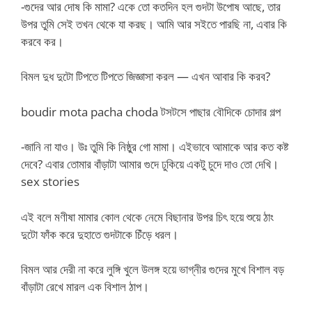
-গুদের আর দোষ কি মামা? একে তো কতদিন হল গুদটা উপোষ আছে, তার
উপর তুমি সেই তখন থেকে যা করছ। আমি আর সইতে পারছি না, এবার কি
করবে কর।
বিমল দুধ দুটো টিপতে টিপতে জিজ্ঞাসা করল — এখন আবার কি করব?
boudir mota pacha choda টসটসে পাছার বৌদিকে চোদার গল্প
-জানি না যাও। উঃ তুমি কি নিষ্ঠুর গো মামা। এইভাবে আমাকে আর কত কষ্ট
দেবে? এবার তোমার বাঁড়াটা আমার গুদে ঢুকিয়ে একটু চুদে দাও তো দেখি।
sex stories
এই বলে মণীষা মামার কোল থেকে নেমে বিছানার উপর চিৎ হয়ে শুয়ে ঠাং
দুটো ফাঁক করে দুহাতে গুদটাকে চিঁড়ে ধরল।
বিমল আর দেরী না করে লুঙ্গি খুলে উলঙ্গ হয়ে ভাগ্নীর গুদের মুখে বিশাল বড়
বাঁড়াটা রেখে মারল এক বিশাল ঠাপ।