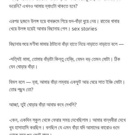
ভরেনি? এখনও আমায় ন্যাংটো থাকতে হবে?
এরপর দুজনে উলঙ্গ হয়ে বাথরুমে গিয়ে গুদ-বাঁড়া ধুয়ে নেয়। রাতের খাবার
খেয়ে উলঙ্গ হয়েই আবার বিছানায় গেল। sex stories
বিছানায় শুয়ে মণীষা মামার ঠাটানো বাঁড়া হাতে নিয়ে নাড়াতে নাড়াতে বলে —
-সত্যিই মামা, তোমার বাঁড়াটা কিন্তু হেব্বি, যেমন বড় তেমন মোটা। ঠিক
যেন ঘোড়ার বাঁড়া।
বিমল বলে — হ্যা, আমার বাঁড়া লম্বায় একফুট আর ঘেরে সাত ইঞ্চি মোটা।
তোর পছন্দ তো?
আচ্ছা, তুই ঘোড়ার বাঁড়া আবার কবে দেখলি?
-কেন, একদিন স্কুল থেকে ফেরার সময় দেখেছিলাম। আমার বান্ধবীরা দেখে
খুব হাসাহাসি করছিল। বলছিল যে এমন বাঁড়া যদি আমাদের কারোও গুদে
ঢোকে তবে গুদ ফেটে যাবে।