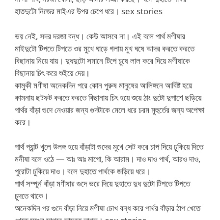
হাতদুটো নিজের মাইএর উপর চেপে ধরে। sex stories
ভয় নেই, সদর দরজা বন্ধ। কেউ আসবে না। এই বলে পার্থ মণীষার
মাইদুটো টিপতে টিপতে ওর মুখে ঘাড়ে গলায় মুখ ঘষে আদর করতে করতে
বিছানায় নিয়ে যায়। দুধদুটো সমানে টিপে চুষে লাল করে দিয়ে মণীষাকে
বিছানায় চিৎ করে শুইয়ে দেয়।
কামুকী মণীষা অনেকদিন পরে কোন পুরুষ মানুষের আলিঙ্গনে আবিষ্ট হয়ে
কামনায় ছটফট করতে করতে বিছানায় চিৎ হয়ে শুয়ে ঠাং দুটো দুপাশে ছড়িয়ে
পার্থর বাঁড়া গুদে নেওয়ার জন্য গুদটাকে মেলে ধরে চরম মুহুর্তের জন্য অপেক্ষা
করে।
পার্থ প্যান্ট খুলে উলঙ্গ হয়ে বাঁড়াটা গুদের মুখে সেট করে চাপ দিয়ে ঢুকিয়ে দিতে
মনীষা বলে ওঠে — আঃ আঃ মাগো, কি আরাম। দাও দাও পার্থ, আরও দাও,
পুরোটা ঢুকিয়ে দাও। বলে দুহাতে পার্থকে জড়িয়ে ধরে।
পার্থ সম্পুর্ন বাঁড়া মণীষার গুদে ভরে দিয়ে দুহাতে দুধ দুটো টিপতে টিপতে
চুদতে থাকে।
অনেকদিন পর গুদে বাঁড়া নিয়ে মণীষা চোখ বন্ধ করে পার্থর বাঁড়ার ঠাপ খেতে