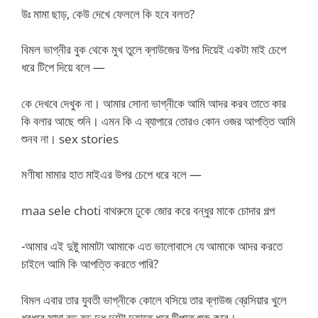
উঃ মামা ছাড়, কেউ দেখে ফেললে কি হবে বলত?
বিমল ভাগ্নীর বুক থেকে মুখ তুলে ব্লাউজের উপর দিয়েই একটা মাই চেপে
ধরে টিপে দিয়ে বলে —
কে দেখবে দেখুক না। আমার সোনা ভাগ্নীকে আমি আদর করব তাতে কার
কি বলার আছে শুনি। এমন কি এ ব্যাপারে তোরও কোন ওজর আপত্তি আমি
শুনব না। sex stories
মণীষা মামার হাত মাইএর উপর চেপে ধরে বলে —
maa sele choti বাথরুমে ঢুকে জোর করে বন্ধুর মাকে চোদার গল্প
-আমার এই দুষ্টু মামাটা আমাকে এত ভালোবাসে যে আমাকে আদর করতে
চাইলে আমি কি আপত্তি করতে পারি?
বিমল এবার তার যুবতী ভাগ্নীকে কোলে বসিয়ে তার ব্লাউজ ব্রেসিয়ার খুলে
ধবধবে সাদা বড় বড় দুধ দুটো দুহাতে ধরে টিপতে শুরু করে।