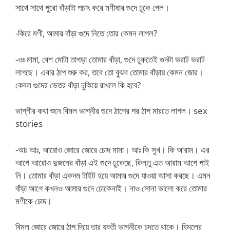
সাথে সাথে পুরো বাঁড়াটা পচাৎ করে মণীষার গুদে ঢুকে গেল।
-কিরে মণী, আমার বাঁড়া গুদে নিতে তোর কেমন লাগল?
-ওঃ মামা, বেশ মোটা তাগড়া তোমার বাঁড়া, গুদে ঢুকতেই গুদটা ভরাট ভরাট
লাগছে। এবার ঠাপ শুরু কর, তবে তো বুঝব তোমার বাঁড়ায় কেমন জোর।
কেবল গুদের ভেতর বাঁড়া ঢুকিয়ে রাখলে কি হবে?
ভাগ্নীর কথা শুনে বিমল ভাগ্নীর গুদে ঠাপের পর ঠাপ মারতে লাগল। sex
stories
-আঃ আঃ, আরোও জোরে জোরে চোদ মামা। আঃ কি সুখ। কি আরাম। এর
আগে আরোও দুজনের বাঁড়া এই গুদে ঢুকেছে, কিন্তু এত আরাম আগে পাই
নি। তোমার বাঁড়া একদম টাইট হয়ে আমার গুদে যাওয়া আসা করছে। এমন
বাঁড়া আগে কখনও আমার গুদে ঢোকেনাই। নাও সোনা ভালো করে তোমার
মণীকে চোদ।
বিমল জোরে জোরে ঠাপ দিয়ে তার যুবতী ভাগ্নীকে চুদতে থাকে। বিমলের