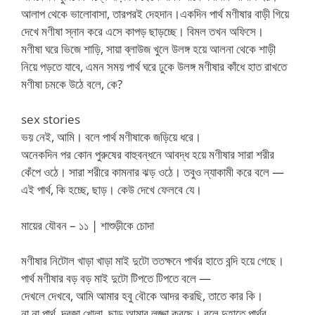
আলাপ থেকে ভালোবাসা, তারপরই দেহদান।একদিন পার্থ মণীষার বাড়ী গিয়ে
দেখে মণীষা স্নান করে এসে কাপড় ছাড়চ্ছে। বিমল তখন অফিসে।
মণীষা ঘরে ভিজে শাড়ি, সায়া ব্লাউজ খুলে উলঙ্গ হয়ে আলনা থেকে শাড়ী
নিয়ে পড়তে যাবে, এমন সময় পার্থ ঘরে ঢুকে উলঙ্গ মণীষার কাঁধে হাত রাখতে
মণীষা চমকে উঠে বলে, কে?
sex stories
ভয় নেই, আমি। বলে পার্থ মণীষাকে জড়িয়ে ধরে।
অনেকদিন পর কোন পুরুষের বাহুবন্ধনে আবদ্ধ হয়ে মণীষার সারা শরীর
কেঁপে ওঠে। সারা শরীরে কামনার ঝড় ওঠে। তবুও ন্যাকামী করে বলে —
এই পার্থ, কি হচ্ছে, ছাড়। কেউ দেখে ফেলবে যে।
মায়ের যৌবন – ১১ | শাশুড়ীকে চোদা
মণীষার নিটোল খাড়া খাড়া মাই দুটো ততক্ষনে পার্থর হাতে বন্দি হয়ে গেছে।
পার্থ মণীষার বড় বড় মাই দুটো টিপতে টিপতে বলে —
দেখলে দেখবে, আমি আমার হবু বৌকে আদর করছি, তাতে কার কি।
না না পার্থ, দরজা খোলা, ছাড় আমার লজ্জা করছে। বলে দুহাতে পার্থর