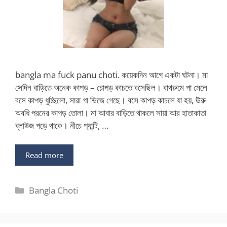
bangla ma fuck panu choti. কয়েকদিন আগে একটা ঘটনা। মা
সেদিন বাড়িতে অনেক কাপড় – চোপড় কাচতে বসেছিল। বাথরুমে পা মেলে
বসে কাপড় ধুচ্ছিলো, সারা গা ভিজে গেছে। বসে কাপড় কাচলে যা হয়, ঊরু
অবধি পরনের কাপড় তোলা। মা আবার বাড়িতে থাকলে সায়া আর হাতাকাতা
ব্লাউজ পড়ে থাকে। নীচে প্যান্টি, …
Read more
Categories
Bangla Choti