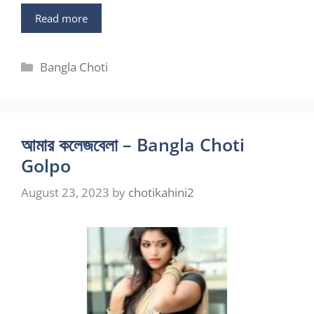
Read more
Categories
Bangla Choti
আমার কলেজবেলা – Bangla Choti
Golpo
August 23, 2023
by
chotikahini2