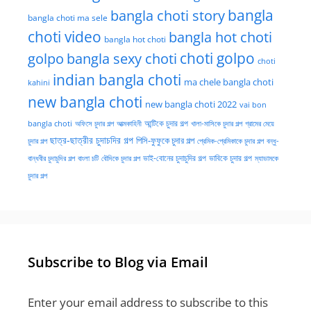
bangla choti story
bangla
bangla choti ma sele
choti video
bangla hot choti
bangla hot choti
golpo
choti golpo
bangla sexy choti
choti
indian bangla choti
ma chele bangla choti
kahini
new bangla choti
new bangla choti 2022
vai bon
অফিসে চুদার গল্প
আত্মকাহিনী
আন্টিকে চুদার গল্প
খালা-মাসিকে চুদার গল্প
গ্রামের মেয়ে
bangla choti
ছাত্র-ছাত্রীর চুদাচদির গল্প
পিসি-ফুফুকে চুদার গল্প
চুদার গল্প
প্রেমিক-প্রেমিকাকে চুদার গল্প
বন্ধু-
ভাই-বোনের চুদাচুদির গল্প
ভাবিকে চুদার গল্প
বান্ধবীর চুদাচুদির গল্প
বাংলা চটি
বৌদিকে চুদার গল্প
ম্যাডামকে
চুদার গল্প
Subscribe to Blog via Email
Enter your email address to subscribe to this