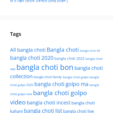
মা ও সেক্সি বোনকে একসাথে চোদার চটিগল্প ১
Tags
Bangla choti
All bangla choti
bangla choti 69
bangla choti 2020
bangla choti 2022
bangla choti
bangla choti bon
bangla choti
app
collection
bangla choti family
bangla choti golpo
bangla
bangla choti golpo ma
choti golpo 2020
bangla
bangla choti golpo
choti golpo new
video
bangla choti incest
bangla choti
bangla choti list
kahani
bangla choti live