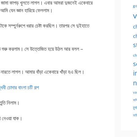
ার জামা কাপড় খুলতে লাগল। এবার আমরা দুজনেই একেবারে
go
ো আমি যেন জ্ঞান হারিয়ে ফেললাম।
v
টাকে সম্পুর্নরুপে ধরার চেষ্টা করছিল। তারপর সে দুইহাতে
c
c
s
তে শুরু করলাম। সে উত্তেজিত হয়ে উঠল আর বলল –
ch
s
 নারতে লাগল। আমার বাঁড়া একেবারে খাঁড়া হএ ছিল।
i
n
্ধবী চোদার বাংলা চটি গল্প
va
মাসি
তুতি নিলাম।
চুদ
ভাই
খে নেওয়া যাক।