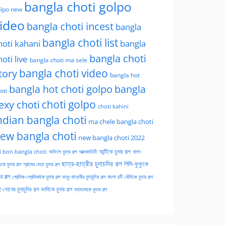
bangla choti golpo
lpo new
ideo
bangla choti incest
bangla
bangla choti list
hoti kahani
bangla
bangla choti
hoti live
bangla choti ma sele
tory
bangla choti video
bangla hot
bangla hot choti golpo
bangla
oti
choti golpo
exy choti
choti kahini
ndian bangla choti
ma chele bangla choti
ew bangla choti
new bangla choti 2022
অফিসে চুদার গল্প
আত্মকাহিনী
আন্টিকে চুদার গল্প
খালা-
i bon bangla choti
ছাত্র-ছাত্রীর চুদাচদির গল্প
পিসি-ফুফুকে
কে চুদার গল্প
গ্রামের মেয়ে চুদার গল্প
ার গল্প
প্রেমিক-প্রেমিকাকে চুদার গল্প
বন্ধু-বান্ধবীর চুদাচুদির গল্প
বাংলা চটি
বৌদিকে চুদার গল্প
-বোনের চুদাচুদির গল্প
ভাবিকে চুদার গল্প
ম্যাডামকে চুদার গল্প