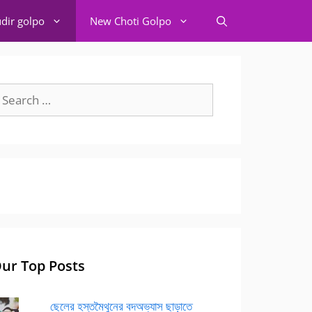
dir golpo
New Choti Golpo
earch
r:
ur Top Posts
ছেলের হস্তমৈথুনের বদঅভ্যাস ছাড়াতে