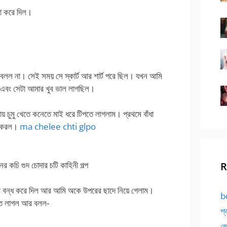
না করে দিল।
ু বলল না। সেই সময় সে স্কার্ট আর শার্ট পরে ছিল। যখন আমি
ল এবং সেটা আমার খুব ভাল লাগছিল।
 চুমু খেতে কনেতে মাই ধরে টিপতে লাগলাম। প্রথমে বাঁধা
রু করল।
ma chelee chti glpo
চি গুদ চোদার চটি কাহিনী গল্প
R
খ বন্ধ করে দিল আর আমি অকে উপরের ছাদে নিয়ে গেলাম।
bd
েতে লাগল আর বলল-
শ্
জো