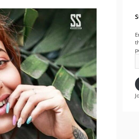
S
E
t
p
E
A
J