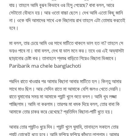
যায়। তাহলে আমি বুঝব কিভাবে ওর হিসু পেয়েছে? বাবা বলল, আরে
সেটাতো যৌবনে হয়। আর ওতো বাচ্চা ছেলে। দেখ আমি এতো কিছু জানি
না। ওকে যদি আমাদের সাথে এক বিছানায় রাখ তাহলে এটা তোমায় করতেই
হবে।
মা বলল, তার চেয়ে আমি ওর সাথে মাটিতে থাকলে ভাল হত না? তাহলে সে
ভয়ও পাবে না। বাবা বলল, দেখ যা ভাল মনে কর। তবে ওর এই অভ্যাসটা
ছাড়ানোর চেষ্টা কর। তানাহলে শ্বশুর বাড়িতে গিয়েও বিছানা ভিজাবে।
Paribarik ma chele banglachoti
পরদিন রাতে খাওয়ার পর আমার বিছানা আবার মাটিতে হল। কিন্তু আমার
সাথে মাও ছিল। আর সেদিন রাতে মা আমাকে বেশি জলও খেতে দেয়নি।
রাতে ঘুমানোর সময় মা আমাকে প্যান্ট খুলে শুতে বলল। আমি খুব লজ্জা
পাচ্ছিলাম। আমি না করলাম। তারপর মা ধমক দিয়ে বলল, তোর বাবা কি
আমাকে তোর চাকর করে রেখেছে? প্রতিদিন বিছানা-পাটি ধুতে হয়।
আবার তোর প্যান্টও ধুয়ে দিব। প্যান্ট খুলে ঘুমাবি, তানাহলে সকালে তোর
প্যান্ট তোকেই ধুতে হবে। আমি ফুপিয়ে ফুপিয়ে কাঁদতে লাগলাম। আমার