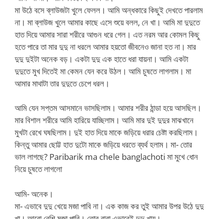
মা উঠে বসে ব্লাউজটা খুলে ফেলল। আমি অন্ধকারে কিছুই দেখতে পারলাম
না। মা ব্লাউজ খুলে আমার কাছে এসে শুয়ে বলল, নে খা। আমি মা দুদুতে
হাত দিয়ে আমার সারা শরীরে আগুন ধরে গেল। এত নরম আর কোমল কিছু
হতে পারে তা মার দুদু না ধরলে আমার হয়তো জীবনেও জানা হত না। মার
দুদু দুইটা অনেক বড়। একটা দুদু এক হাতে ধরা যায়না। আমি একটা
দুদুতে মুখ দিতেই মা কেমন যেন করে উঠল। আমি চুষতে লাগলাম। মা
আমার মাথাটা তার দুদুতে চেপে ধরল।
আমি যেন সপ্তম আসমানে ভাসছিলাম। আমার শরীর ঠান্ডা হয়ে আসছিল।
মার বিশাল শরীরে আমি হারিয়ে যাচ্ছিলাম। আমি মার দুই দুদুর মাঝখানে
মুখটা রেখে ঘষছিলাম। দুই হাত দিয়ে মাকে জড়িয়ে ধরার চেষ্টা করছিলাম।
কিন্তু আমার ছোট্ট হাত দুটো মাকে জড়িয়ে ধরতে ব্যর্থ হলাম। মা- তোর
ভাল লাগছে? Paribarik ma chele banglachoti মা মুখে ধোন
নিয়ে চুষতে লাগলো
আমি- অনেক।
মা- এভাবে দুদু খেয়ে মজা পাবি না। এক কাজ কর তুই আমার উপর উঠে দুদু
খা। আরো বেশি মজা পাবি। তোর বাবা এভাবেই দুদু খায়।