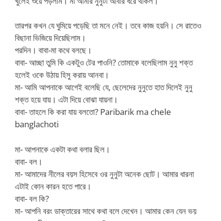
খুলেই শুয়ে পড়লাম। মা আমার নুনুটা আবার ধরে থাকল।
তারপর কখন যে ঘুমিয়ে পড়েছি তা মনে নেই। তবে কাজ হয়নি। সে রাতেও
বিছানা ভিজিয়ে দিয়েছিলাম।
পরদিন। বাবা-মা কথে বলছে।
বাবা- আচ্ছা তুমি কি একটুও টের পাওনি? তোমাকে বলেছিলাম নুনু শক্ত
হলেই ওকে উঠায় হিসু করায় আনবা।
মা- আমি আপনাকে আগেই বলেছি যে, ছেলেদের নুনুতে হাত দিলেই নুনু
শক্ত হয়ে যায়। এটা দিয়ে বোঝা যায়না।
বাবা- তাহলে কি করা যায় বলতো? Paribarik ma chele
banglachoti
মা- আপনাকে একটা কথা বলার ছিল।
বাবা- বল।
মা- আমাদের নীলের বয়স হিসেবে ওর নুনুটা অনেক ছোট। আমার ধারনা
এটাই কোন কারন হতে পারে।
বাবা- বল কি?
মা- আপনি বরং ডাক্তারের সাথে কথা বলে দেখেন। আমার কেন যেন ভয়