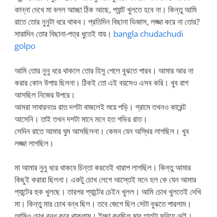
কান্না দেখে মা বলল আচ্ছা ঠিক আছে, প্যান্ট খুলতে হবে না। কিন্তু আমি
রাতে তোর নুনুটা ধরে থাকব। প্রতিদিন বিছানা ভিজাস, লজ্জা করে না তোর?
সারাদিন তোর বিছানা-পত্র ধুতেই যায়।
bangla chudachudi
golpo
আমি তোর নুনু ধরে থাকলে তোর হিসু পেলে বুঝতে পারব। আমার আর না
করার কোন উপায় ছিলনা। ঠিকই তো এই বয়সেও এসব করি। খুব রাগ
আসছিল নিজের উপরে।
আমরা সাধারনতঃ রাত দশটা বাজলেই শুয়ে পড়ি। গ্রামে তখনও কারেন্ট
আসেনি। তাই তখন দশটা মানে মনে হত গভির রাত।
সেদিন রাতে আমার ঘুম আসছিলনা। কেমন যেন অস্থির লাগছিল। খুব
লজ্জা লাগছিল।
মা আমার নুনু ধরে থাকবে চিন্তা করতেই খারাপ লাগছিল। কিন্তু আমার
কিছুই করারা ছিলনা। একটু চোখ লেগে আস্তেই মনে হল কে যেন আমার
প্যান্টের হুক খুলছে। তারপর প্যান্টের চেইন খুলল। আমি চোখ খুলতেই দেখি
মা। কিন্তু মার চোখ বন্ধ ছিল। তবে জেগে ছিল সেটা বুঝতে পারলাম।
আমিও চোখ বন্ধ করে থাকলাম। ইচ্ছা করছিল মার হাতটা সরিয়ে দেই।