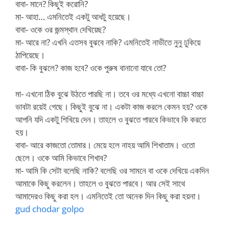
বাবা- মানে? কিছুই করোনি?
মা- আহা… এমনিতেই একটু আধটু হয়েছে।
বাবা- ওকে ওর জন্মস্থান দেখিয়েছ?
মা- আরে না? এখনি এতসব বুঝবে নাকি? এমনিতেই নাভীতে নুনু ঢুকিয়ে
ঠাপিয়েছে।
বাবা- কি বুঝলে? কাজ হবে? ওকে পুরুষ বানানো যাবে তো?
মা- এখনো ঠিক বুঝে উঠতে পারছি না। তবে ওর মধ্যে এখনো বাচ্চা বাচ্চা
ভাবটা রয়েই গেছে। কিছুই বুঝে না। একটা কাজ করলে কেমন হয়? ওকে
আপনি যদি একটু শিখিয়ে দেন। তাহলে ও বুঝতে পারবে কিভাবে কি করতে
হয়।
বাবা- আরে কাজতো তোমার। মেয়ে হলে নাহয় আমি শিখাতাম। ওতো
ছেলে। ওকে আমি কিভাবে শিখাব?
মা- আমি কি সেটা বলেছি নাকি? বলেছি ওর সামনে বা ওকে দেখিয়ে একদিন
আমাকে কিছু করলেন। তাহলে ও বুঝতে পারবে। আর সেই সাথে
আমাদেরও কিছু করা হল। এমনিতেই তো অনেক দিন কিছু করা হয়না।
gud chodar golpo