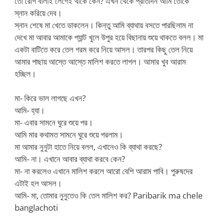
তো রোগ বালাই লেগেই থাকে কেন? এখন থেকে প্রতিদিন আমি তোকে
স্নান করিয়ে দেব।
স্নান শেষে মা খেতে ডাকলেন। কিন্তু আমি ব্যাথায় বসতে পারছিলাম না
দেখে মা আবার আমাকে প্যান্ট খুলে উপুর হয়ে বিছানায় শুয়ে থাকতে বলল। মা
একটা বাটিতে করে তেল গরম করে নিয়ে আসল। তারপর কিছু তেল নিয়ে
আমার পাছায় আস্তে আস্তে মালিশ করতে লাগল। আমার খুব আরাম
হচ্ছিল।
মা- কিরে ভাল লাগছে এখন?
আমি- হ্যা।
মা- এবার সামনে ঘুরে শুয়ে পর।
আমি মার কথামত সামনে ঘুরে শুয়ে পরলাম।
মা আমার নুনুটা হাতে নিয়ে বলল, এখানেও কি ব্যাথা করছে?
আমি- না। এখানে আবার ব্যাথা করবে কেন?
মা- না করলেও এখানে মালিশ করলে আরো বেশি আরাম পাবি। পুরুষদের
এটাই হল আসল।
আমি- মা, তোমার নুনুতেও কি তেল মালিশ কর? Paribarik ma chele
banglachoti