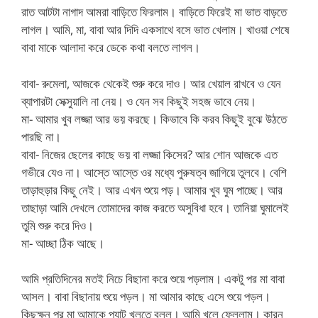
রাত আটটা নাগাদ আমরা বাড়িতে ফিরলাম। বাড়িতে ফিরেই মা ভাত বাড়তে
লাগল। আমি, মা, বাবা আর দিদি একসাথে বসে ভাত খেলাম। খাওয়া শেষে
বাবা মাকে আলাদা করে ডেকে কথা বলতে লাগল।
বাবা- রুমেলা, আজকে থেকেই শুরু করে দাও। আর খেয়াল রাখবে ও যেন
ব্যাপারটা সেক্সুয়ালি না নেয়। ও যেন সব কিছুই সহজ ভাবে নেয়।
মা- আমার খুব লজ্জা আর ভয় করছে। কিভাবে কি করব কিছুই বুঝে উঠতে
পারছি না।
বাবা- নিজের ছেলের কাছে ভয় বা লজ্জা কিসের? আর শোন আজকে এত
গভীরে যেও না। আস্তে আস্তে ওর মধ্যে পুরুষত্ব জাগিয়ে তুলবে। বেশি
তাড়াহুড়ার কিছু নেই। আর এখন শুয়ে পড়। আমার খুব ঘুম পাচ্ছে। আর
তাছাড়া আমি দেখলে তোমাদের কাজ করতে অসুবিধা হবে। তানিয়া ঘুমালেই
তুমি শুরু করে দিও।
মা- আচ্ছা ঠিক আছে।
আমি প্রতিদিনের মতই নিচে বিছানা করে শুয়ে পড়লাম। একটু পর মা বাবা
আসল। বাবা বিছানায় শুয়ে পড়ল। মা আমার কাছে এসে শুয়ে পড়ল।
কিছুক্ষন পর মা আমাকে প্যান্ট খুলতে বলল। আমি খুলে ফেললাম। কারন