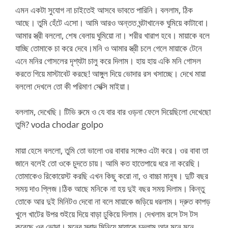
এমন একটা সুযোগ না চাইতেই আসবে ভাবতে পারিনি। বললাম, ঠিক
আছে। তুমি হেঁটে এসো। আমি আরও অন্তত ঘন্টাখানেক ঘুমিয়ে কাটাবো।
আমার স্ত্রী বললো, শেষ বেলায় ঘুমিয়ো না। শরীর খারাপ হবে। মায়াকে বলে
যাচ্ছি তোমাকে চা করে দেবে।মনি ও আমার স্ত্রী চলে গেলে মায়াকে টেনে
এনে মনির গোসলের দৃশ্যটা চালু করে দিলাম। হায় হায় একি মনি গোসল
করতে গিয়ে মাস্টাবেট করছে! আঙ্গুল দিয়ে ভোদার রস খসাচ্ছে। দেখে মায়া
বললো দেখলে তো কী পরিমাণ সেক্সি মাইয়া।
বললাম, দেখেছি। টিভি রুমে ও যে বার বার ওড়না ফেলে দিয়েছিলো দেখেছো
তুমি? voda chodar golpo
মায়া হেসে বললো, তুমি তো ভালো ওর বাবার সঙ্গেও এটা করে। ওর বাবা তা
জানে বলেই তো ওকে চুদতে চায়। আমি কত হাতেপায়ে ধরে না করেছি।
তোমাকেও রিকোয়েস্ট করছি এখন কিছু করো না, ও বাচ্চা মানুষ। দুটি বছর
সময় দাও প্লিজ।ঠিক আছে মনিকে না হয় দুই বছর সময় দিলাম। কিন্তু
তোকে আর দুই মিনিটও দেবো না বলে মায়াকে জড়িয়ে ধরলাম। দ্রুত কাপড়
খুলে খাটের উপর শুইয়ে দিয়ে বাড়া ঢুকিয়ে দিলাম। দেখলাম রসে টস টস
করেছে ওর ভোদা। মনের স্বাদ মিনিয়ে মায়াকে চুদলাম আর মনে মনে