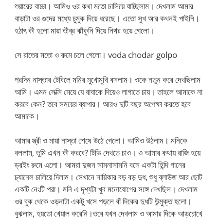
শুয়ারের বাচ্চা। আমিও ওর কথা মতো চালিয়ে যাচ্ছিলাম। দেখলাম আমার
বাড়াটা ওর গুদের মধ্যে চুমুক দিয়ে ধরেছে। এতো সুখ আর কথনই পাইনি।
হঠাৎ কী হলো মায়া তীব্র ঝাঁকুনি দিয়ে নিথর হয়ে গেলো।
সে রাতের মতো ও রুমে চলে গেলো। voda chodar golpo
পরদিন নাস্তার টেবিলে মনির মুখোমুখি বসলাম। ওকে নতুন করে দেখছিলাম
আমি। এমন সেক্সি মেয়ে যে বাবাকে দিয়েও লাগাতে চায়। তাহলে আমাকে না
করবে কেন? তবে সময়ের ব্যাপার। আরও দুটি বছর অপেক্ষা করতে হবে
আমাকে।
আমার স্ত্রী ও মায়া নাস্তা শেষে উঠে গেলো। আমিও উঠলাম। মনিকে
বললাম, তুমি এখন কী করবে? টিভি দেখতে চাও। ও আমার কথায় রাজি হয়ে
ড্রইং রুমে এলো। আমরা দুজন সামনাসামনি বসে একটা হিন্দি গানের
চ্যানেল চালিয়ে দিলাম। সেখানে নায়িকার বড় বড় দুধ, শুধু ব্লাউজ আর ছোট
একটি নেংটি পরা। মনি এ দৃশ্যটা খুব মনোযোগের সঙ্গে দেখছিল। দেখলাম
ওর বুক থেকে ওড়নাটা একটু খসে পড়লে বাঁ দিকের দুধটি উন্মুক্ত হলো।
বুঝলাম, হয়তো খেয়াল করেনি।তবে যখন দেখলাম ও আমার দিকে আড়চোখে