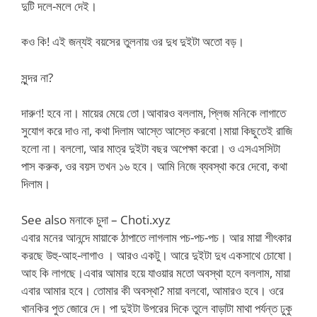
দুটি দলে-মলে দেই।
কও কি! এই জন্যই বয়সের তুলনায় ওর দুধ দুইটা অতো বড়।
সুন্দর না?
দারুণ! হবে না। মায়ের মেয়ে তো।আবারও বললাম, প্লিজ মনিকে লাগাতে
সুযোগ করে দাও না, কথা দিলাম আস্তে আস্তে করবো।মায়া কিছুতেই রাজি
হলো না। বললো, আর মাত্র দুইটা বছর অপেক্ষা করো। ও এসএসসিটা
পাস করুক, ওর বয়স তখন ১৬ হবে। আমি নিজে ব্যবস্থা করে দেবো, কথা
দিলাম।
See also মনাকে চুদা – Choti.xyz
এবার মনের আনন্দে মায়াকে ঠাপাতে লাগলাম পচ-পচ-পচ। আর মায়া শীৎকার
করছে উহু-আহ-লাগাও । আরও একটু। আরে দুইটা দুধ একসাথে চোষো।
আহ কি লাগছে।এবার আমার হয়ে যাওয়ার মতো অবস্থা হলে বললাম, মায়া
এবার আমার হবে। তোমার কী অবস্থা? মায়া বলবো, আমারও হবে। ওরে
খানকির পুত জোরে দে। পা দুইটা উপরের দিকে তুলে বাড়াটা মাথা পর্যন্ত ঢুকু