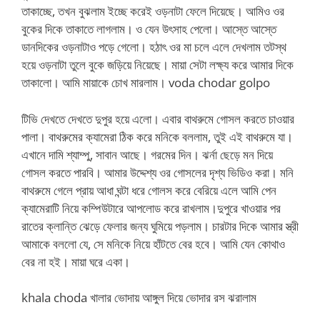
তাকাচ্ছে, তখন বুঝলাম ইচ্ছে করেই ওড়নাটা ফেলে দিয়েছে। আমিও ওর
বুকের দিকে তাকাতে লাগলাম। ও যেন উৎসাহ পেলো। আস্তে আস্তে
ডানদিকের ওড়নাটাও পড়ে গেলো। হঠাৎ ওর মা চলে এলে দেখলাম তটস্থ
হয়ে ওড়নাটা তুলে বুকে জড়িয়ে নিয়েছে। মায়া সেটা লক্ষ্য করে আমার দিকে
তাকালো। আমি মায়াকে চোখ মারলাম। voda chodar golpo
টিভি দেখতে দেখতে দুপুর হয়ে এলো। এবার বাথরুমে গোসল করতে চাওয়ার
পালা। বাথরুমের ক্যামেরা ঠিক করে মনিকে বললাম, তুই এই বাথরুমে যা।
এখানে দামি শ্যাম্পু, সাবান আছে। গরমের দিন। ঝর্না ছেড়ে মন দিয়ে
গোসল করতে পারবি। আমার উদ্দেশ্য ওর গোসলের দৃশ্য ভিডিও করা। মনি
বাথরুমে গেলে প্রায় আধা ঘন্টা ধরে গোলস করে বেরিয়ে এলে আমি পেন
ক্যামেরাটি নিয়ে কম্পিউটারে আপলোড করে রাখলাম।দুপুরে খাওয়ার পর
রাতের ক্লান্তি ঝেড়ে ফেলার জন্য ঘুমিয়ে পড়লাম। চারটার দিকে আমার স্ত্রী
আমাকে বললো যে, সে মনিকে নিয়ে হাঁটতে বের হবে। আমি যেন কোথাও
বের না হই। মায়া ঘরে একা।
khala choda খালার ভোদায় আঙ্গুল দিয়ে ভোদার রস ঝরালাম