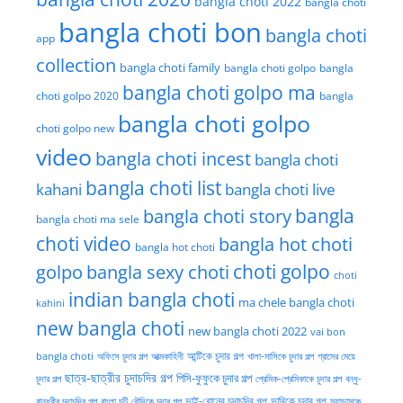
bangla choti 2022
bangla choti
bangla choti bon
bangla choti
app
collection
bangla choti family
bangla choti golpo
bangla
bangla choti golpo ma
choti golpo 2020
bangla
bangla choti golpo
choti golpo new
video
bangla choti incest
bangla choti
bangla choti list
kahani
bangla choti live
bangla choti story
bangla
bangla choti ma sele
choti video
bangla hot choti
bangla hot choti
golpo
choti golpo
bangla sexy choti
choti
indian bangla choti
ma chele bangla choti
kahini
new bangla choti
new bangla choti 2022
vai bon
অফিসে চুদার গল্প
আত্মকাহিনী
আন্টিকে চুদার গল্প
খালা-মাসিকে চুদার গল্প
গ্রামের মেয়ে
bangla choti
ছাত্র-ছাত্রীর চুদাচদির গল্প
পিসি-ফুফুকে চুদার গল্প
চুদার গল্প
প্রেমিক-প্রেমিকাকে চুদার গল্প
বন্ধু-
ভাই-বোনের চুদাচুদির গল্প
ভাবিকে চুদার গল্প
বান্ধবীর চুদাচুদির গল্প
বাংলা চটি
বৌদিকে চুদার গল্প
ম্যাডামকে