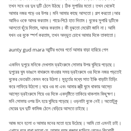
তখন সবে ওর দুধ দুটি ঠেলে উঠছে। ঠিক সুপারির মতো। তখন থেকেই
আমার নজর পড়ে ওর উপর। মনি আমার কাছে আসতো। গল্প করতো।আর
আমিও ওকে আদর করতাম। গায়ে-পিঠে হাত দিতাম। বুকের সুপারি দুটিকে
আলতো ছুঁয়ে দিতাম, আদর করতাম। কী বুঝতো মেয়েটা জানি না। আমি
যখন ওর বুকে স্পর্শ করতাম, তখন অদ্ভুত চোখে আমার দিকে তাকাতো।
aunty gud mara আন্টির গুদের গর্তে আমার বাড়া হারিয়ে গেল
একদিন দুপুরে মনিকে দেখলাম ড্রইংরুমে সোফার উপর ঘুমিয়ে পড়েছে।
দুপুরের ঘুম ভাঙলে বাথরুমে যাওয়ার সময় ড্রইংরুমে ওর দিকে নজর পড়তেই
বুকের ভেতরটা কেমন করে উঠলা। মুহূর্তের মধ্যে সাত ইঞ্চি বাড়াটা তিড়িং
করে লাফিয়ে উঠলো। ঘরে ওর মা এবং আমার স্ত্রী ঘুমে থাকায় আস্তে
আস্তে ড্রইংরুমে গিয়ে ওর দিকে একদৃষ্টিতে তাকিয়ে থাকলাম কিছুক্ষণ।
মনি সোফায় ওপর চিৎ হয়ে ঘুমিয়ে পড়েছে। ওড়নাটা বুকে নেই। অতোটুকু
মেয়ের দুধ দুটি কামিজ ঠেলে বেড়িয়ে আসতে চাইছে।
আজ মনে হলো ও আমার মনের মতো হয়ে উঠেছে। আমি তো এমনই চাই।
এখানে বলে রাখা ভালো যে, আমার বয়স পঞ্চাশ ছাড়িয়ে গেলেও কিশোরী