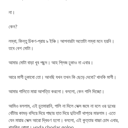
না।
কেন?
লম্বা, কিন্তু চিকণ-প্রায় ৯ ইঞ্চি। আপনারটা অতোটা লম্বা মনে হয়নি।
তবে বেশ মোটা।
আমার মোটা বাড়া খুব পছন্দ। আহ প্লিজ ঢুকাও না এবার।
আরে মাগী ঢুকাবো তো। আনছি যখন তখন কি ছেড়ে দেবো? খানকি মাগী।
আমার গালিতে মায়া আপত্তি করলো। বললো, কেন গালি দিচ্ছো।
আমিও বললাম, এই চুতমারানি, গালি না দিলে সেক্স জমে না বলে ওর দুধের
বোঁটায় কামড় বসিয়ে দিয়ে পাছায় হাত দিয়ে দুতিনটি থাপ্তর মারলাম। এতে
যেন মায়ার সেক্স আরো দ্বিগুণ হলো। বললো, এই কুত্তার বাচ্চা চোদ এবার,
খানকির পোলা। voda chodar golpo