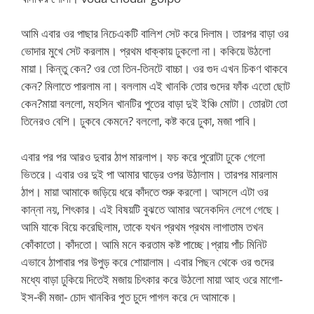
আমি এবার ওর পাছার নিচেএকটি বালিশ সেট করে দিলাম। তারপর বাড়া ওর
ভোদার মুখে সেট করলাম। প্রথম ধাক্কায় ঢুকলো না। ককিয়ে উঠলো
মায়া। কিন্তু কেন? ওর তো তিন-তিনটে বাচ্চা। ওর গুদ এখন চিকণ থাকবে
কেন? মিলাতে পারলাম না। বললাম এই খানকি তোর গুদের ফাঁক এতো ছোট
কেন?মায়া বললো, মহসিন খানটির পুতের বাড়া দুই ইঞ্চি মোটা। তোরটা তো
তিনেরও বেশি। ঢুকবে কেমনে? বললো, কষ্ট করে ঢুকা, মজা পাবি।
এবার পর পর আরও দুবার ঠাপ মারলাপ। ফচ করে পুরোটা ঢুকে গেলো
ভিতরে। এবার ওর দুই পা আমার ঘাড়ের ওপর উঠালাম। তারপর মারলাম
ঠাপ। মায়া আমাকে জড়িয়ে ধরে কাঁদতে শুরু করলো। আসলে এটা ওর
কান্না নয়, শিৎকার। এই বিষয়টি বুঝতে আমার অনেকদিন লেগে গেছে।
আমি যাকে বিয়ে করেছিলাম, তাকে যখন প্রথম প্রথম লাগাতাম তখন
কোঁকাতো। কাঁদতো। আমি মনে করতাম কষ্ট পাচ্ছে।প্রায় পাঁচ মিনিট
এভাবে ঠাপাবার পর উপুড় করে শোয়ালাম। এবার পিছন থেকে ওর গুদের
মধ্যে বাড়া ঢুকিয়ে দিতেই মজায় চিৎকার করে উঠলো মায়া আহ ওরে মাগো-
ইস-কী মজা- চোদ খানকির পুত চুদে পাগল করে দে আমাকে।