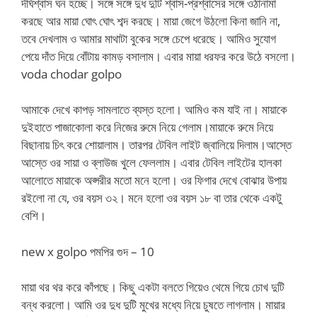
দীর্ঘশ্বাস ঘন হচ্ছে। সঙ্গে সঙ্গে দুধ দুটি শ্বাস-প্রশ্বাসের সঙ্গে ওঠানামা
করছে আর মায়া ঘোৎ ঘোৎ শব্দ করছে। মায়া জেগে উঠলো কিনা জানি না,
তবে দেখলাম ও আমার মাথাটা বুকের সঙ্গে চেপে ধরেছে। আমিও সুযোগ
পেয়ে দাঁত দিয়ে বোঁটায় কামড় বসালাম। এবার মায়া ধরফর করে উঠে বসলো।
voda chodar golpo
আমাকে দেখে কাপড় সামলাতে ব্যস্ত হলো। আমিও কম যাই না। মায়াকে
দুইহাতে পাজাকোলা করে নিজের রুমে নিয়ে গেলাম।মায়াকে রুমে নিয়ে
বিছানায় চিৎ করে শোয়ালাম। তারপর টেবিল লাইট জ্বালিয়ে দিলাম।আস্তে
আস্তে ওর সায়া ও ব্লাউজ খুলে ফেললাম। এবার টেবিল লাইটের হালকা
আলোতে মায়াকে অপ্সরীর মতো মনে হলো। ওর ফিগার দেখে বোঝার উপায়
রইলো না যে, ওর বয়স ৩২। মনে হলো ওর বয়স ১৮ বা তার থেকে একটু
বেশি।
new x golpo পমপির গুদ – 10
মায়া থর থর করে কাঁপছে। কিছু একটা বলতে গিয়েও থেমে গিয়ে চোখ দুটি
বন্ধ করলো। আমি ওর দুধ দুটি মুখের মধ্যে নিয়ে চুষতে লাগলাম। মায়ার