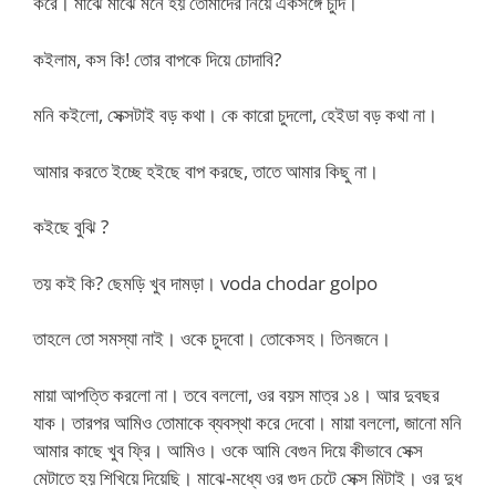
করে। মাঝে মাঝে মনে হয় তোমাদের নিয়ে একসঙ্গে চুদি।
কইলাম, কস কি! তোর বাপকে দিয়ে চোদাবি?
মনি কইলো, সেক্সটাই বড় কথা। কে কারো চুদলো, হেইডা বড় কথা না।
আমার করতে ইচ্ছে হইছে বাপ করছে, তাতে আমার কিছু না।
কইছে বুঝি ?
তয় কই কি? ছেমড়ি খুব দামড়া। voda chodar golpo
তাহলে তো সমস্যা নাই। ওকে চুদবো। তোকেসহ। তিনজনে।
মায়া আপত্তি করলো না। তবে বললো, ওর বয়স মাত্র ১৪। আর দুবছর
যাক। তারপর আমিও তোমাকে ব্যবস্থা করে দেবো। মায়া বললো, জানো মনি
আমার কাছে খুব ফ্রি। আমিও। ওকে আমি বেগুন দিয়ে কীভাবে সেক্স
মেটাতে হয় শিখিয়ে দিয়েছি। মাঝে-মধ্যে ওর গুদ চেটে সেক্স মিটাই। ওর দুধ