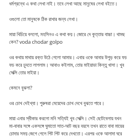
ধর্মগ্রন্থে এ কথা লেখা নাই। তবে লেখা আছে মানুষের লেখা বইতে।
ওগুলো তো মানুষকে ঠিক রাখার জন্য লেখা।
মায়া খিচিয়ে বললো, মহসিনও এ কথা কয়। জোরে দে কুত্তার বাচ্চা। থামছ
কেন? voda chodar golpo
ওর কথায় মাথায় রক্ত উঠে গেলো আমার। এবার ওকে আবার উপুড় করে ফচ
ফচ করে চুদতে লাগলাম। আবাও কইলাম, তোর মাইয়াডা কিন্তু খাসা। খুব
সেক্সি তোর মাইয়া।
কেমনে বুঝলা?
ওর চোখ দেইখ্যা। পুরুষরা মেয়েদের চোখ দেখে বুঝতে পারে।
মায়া এবার স্বীকার করলো মনি সত্যিই খুব সেক্সি। সেই ছোটবেলায় যখন
মা-বাবার সঙ্গে একসঙ্গে ঘুমাতো সাত-আট বছর বয়সে তখন রাতে বাবা মায়ের
চোদার সময় জেগে গেলে পিট পিট করে দেখতো। এরপর ওকে আলাদা ঘরে