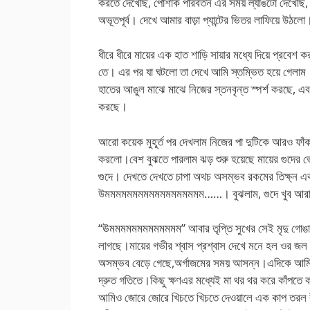
করতে দেখেছি, পোশাক পরিবর্তন এর সময় ল্যাঙটো দেখেছি,
অভূতপূর্ব। দেখে আমার বাড়া প্যান্টের ভিতর লাফিয়ে উ
ধীরে ধীরে মায়ের এক হাত শাড়ি সায়ার মধ্যে দিয়ে প্রবেশ
তে। এর পর যা ঘটলো তা দেখে আমি স্তম্ভিত হয়ে গেলাম
হাতের আঙুল মাঝে মাঝে নিজের স্তনবৃন্ত স্পর্শ করছে, এব
করছে।
আরো কয়েক মুহূর্ত পর দেখলাম নিজের পা দুটিকে আরও ফাঁ
করলো।বেশ বুঝতে পারলাম ঝড় শুরু হয়েছে মায়ের গুদের 
গুদে। দেখতে দেখতে চাপা অথচ অসম্ভব রকমের তিক্ষ্ন 
উমমমমমমমমমমমমমমমমমম……। বুঝলাম, গুদে খুব আরাম
“ঊমমমমমমমমমমমমম” আবার তৃপ্তি সুখের সেই মৃদু গোঙানি ব
লাগছে।মায়ের গভীর শ্বাস প্রশ্বাস দেখে মনে হল ওর জল 
অসম্ভব বেড়ে গেছে,অর্গাজমের সময় আসন্ন।এদিকে আমিও ন
দ্রুত গতিতে।কিছু ক্ষণএর মধ্যেই মা থর থর করে কাঁপতে 
আমিও জোরে জোরে খিচতে খিচতে দেওয়ালে এক কাপ তরল বীর