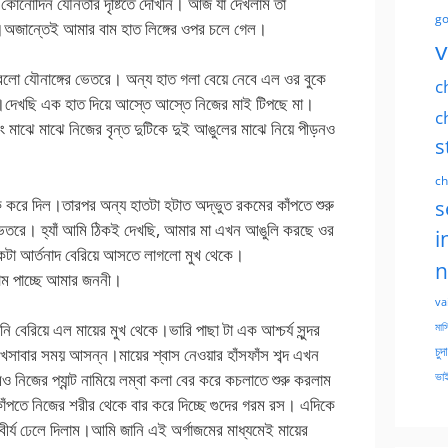
 কোনোদিন যৌনতার দৃষ্টিতে দেখিনি। আজ যা দেখলাম তা
go
ঠলো।অজান্তেই আমার বাম হাত লিঙ্গের ওপর চলে গেল।
v
 করলো যৌনাঙ্গের ভেতরে। অন্য হাত গলা বেয়ে নেবে এল ওর বুকে
c
।দেখছি এক হাত দিয়ে আস্তে আস্তে নিজের মাই টিপছে মা।
c
ং মাঝে মাঝে নিজের বৃন্ত দুটিকে দুই আঙুলের মাঝে নিয়ে পীড়নও
s
ch
ক করে দিল।তারপর অন্য হাতটা হটাত অদ্ভুত রকমের কাঁপতে শুরু
s
ভেতরে। হ্যাঁ আমি ঠিকই দেখছি, আমার মা এখন আঙুলি করছে ওর
i
একটা আর্তনাদ বেরিয়ে আসতে লাগলো মুখ থেকে।
n
 পাচ্ছে আমার জননী।
va
েরিয়ে এল মায়ের মুখ থেকে।ভারি পাছা টা এক আশ্চর্য সুন্দর
মাসি
চুদ
খসাবার সময় আসন্ন।মায়ের শ্বাস নেওয়ার হাঁসফাঁস শব্দ এখন
ভাই
িজের প্যান্ট নামিয়ে লম্বা কলা বের করে কচলাতে শুরু করলাম
কাঁপতে নিজের শরীর থেকে বার করে দিচ্ছে গুদের গরম রস। এদিকে
্য ঢেলে দিলাম।আমি জানি এই অর্গাজমের মাধ্যমেই মায়ের