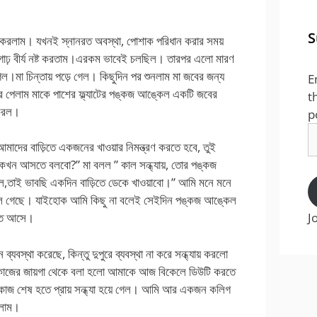
।
S
ুরু করলাম। যখনই স্নানরত অবস্থা, পোশাক পরিধান করার সময়
ে গাঢ় বীর্য নষ্ট করতাম।এরকম ভাবেই চলছিল। তারপর এলো মারণ
মা চিন্তায় পড়ে গেল। কিছুদিন পর শুনলাম মা জবের জন্য
E
খবর পেলাম মাকে পাশের ফ্ল্যাটের পঙ্কজ আঙ্কেল একটি জবের
t
 করল।
p
E
াদের বাড়িতে একজনের খাওয়ার নিমন্ত্রণ করতে হবে, তুই
A
খন আসতে বলবো?” মা বলল ” কাল সন্ধ্যায়, তোর পঙ্কজ
িল,তাই ভাবছি একদিন বাড়িতে ডেকে খাওয়াবো।” আমি মনে মনে
া ভুলে গেছে। যাইহোক আমি কিছু না বলেই সেইদিন পঙ্কজ আঙ্কেল
J
খেতে আসে।
যবস্থা করেছে, কিন্তু দুপুরে ব্যবস্থা না করে সন্ধ্যায় করলো
র কাজের জায়গা থেকে বলা হলো আমাকে আজ বিকেলে ডিউটি করতে
ে কাজ শেষ হতে প্রায় সন্ধ্যা হয়ে গেল। আমি আর একজন কলিগ
রলাম।