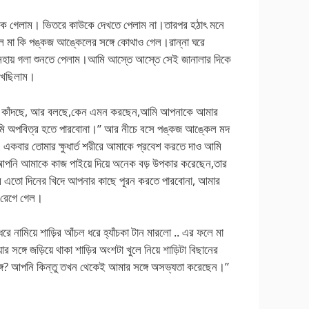
ডুকে গেলাম। ভিতরে কাউকে দেখতে পেলাম না।তারপর হঠাৎ মনে
মা কি পঙ্কজ আঙ্কেলের সঙ্গে কোথাও গেল।রান্না ঘরে
অসহায় গলা শুনতে পেলাম।আমি আস্তে আস্তে সেই জানালার দিকে
েখেছিলাম।
ঁপিয়ে কাঁদছে, আর বলছে,কেন এমন করছেন,আমি আপনাকে আমার
,আমি অপবিত্র হতে পারবোনা।” আর নীচে বসে পঙ্কজ আঙ্কেল মদ
 একবার তোমার ক্ষুধার্ত শরীরে আমাকে প্রবেশ করতে দাও আমি
 আপনি আমাকে কাজ পাইয়ে দিয়ে অনেক বড় উপকার করেছেন,তার
ের এতো দিনের খিদে আপনার কাছে পূরন করতে পারবোনা, আমার
 রেগে গেল।
ধরে নামিয়ে শাড়ির আঁচল ধরে হ্যাঁচকা টান মারলো .. এর ফলে মা
ার সঙ্গে জড়িয়ে থাকা শাড়ির অংশটা খুলে নিয়ে শাড়িটা বিছানের
গে? আপনি কিন্তু তখন থেকেই আমার সঙ্গে অসভ্যতা করেছেন।”