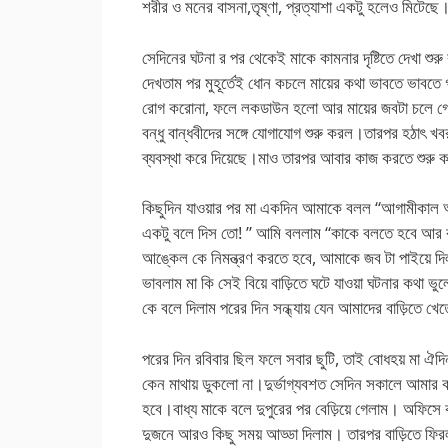
শরীর ও মনের বাসনা,তৃষ্ণা, প্রত্যাশা একটু হলেও মিটেছে
সেদিনের ঘটনা র পর থেকেই মাকে কামনার দৃষ্টিতে দেখা শ
দেখতাম পর মুহূর্তেই ধোন কচলে মায়ের কথা ভাবতে ভাবত
রোগ করোনা, ফলে লকডাউন হলো আর মায়ের জবটা চলে গেল।
বন্ধু বান্ধবীদের সঙ্গে যোগাযোগ শুরু করল।তারপর হঠাৎ 
ব্যবস্থা করে দিয়েছে।মাও তারপর আবার কাজ করতে শুরু
কিছুদিন যাওয়ার পর মা একদিন আমাকে বলল “আগামীকাল আম
একটু বলে দিস তো! ” আমি বললাম “কাকে বলতে হবে আর ক
আঙ্কেল কে নিমন্ত্রণ করতে হবে, আমাকে জব টা পাইয়ে দ
ভাবলাম মা কি সেই বিয়ে বাড়িতে ঘটে যাওয়া ঘটনার কথ
কে বলে দিলাম পরের দিন সন্ধ্যায় যেন আমাদের বাড়িতে 
পরের দিন রবিবার ছিল ফলে সবার ছুটি, তাই বোধহয় মা ঐদিন ব্
কেন মাথায় ডুকলো না।দুর্ভাগ্যবশত সেদিন সকালে আমা
হবে।বাধ্য মাকে বলে দুপুরের পর বেড়িয়ে গেলাম। অফিস
দুজনে আরও কিছু সময় আড্ডা দিলাম। তারপর বাড়িতে ফি