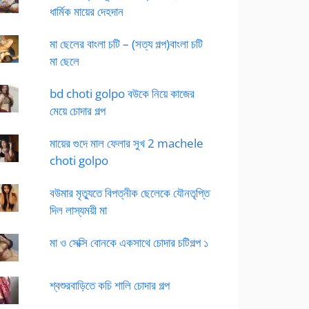
ধার্মিক মায়ের দেহদান
মা ছেলের বাংলা চটি – (সত্য গল্প)বাংলা চটি
মা ছেলে
bd choti golpo বউকে নিয়ে কাজের
মেয়ে চোদার গল্প
মায়ের গুদে মাল ফেলার সুখ 2 machele
choti golpo
বউমার মৃত্যুতে বিপত্নীক ছেলেকে যৌনতৃপ্তি
দিল লাস্যময়ী মা
মা ও সেক্সি বোনকে একসাথে চোদার চটিগল্প ১
শ্বশুরবাড়িতে কচি শালি চোদার গল্প