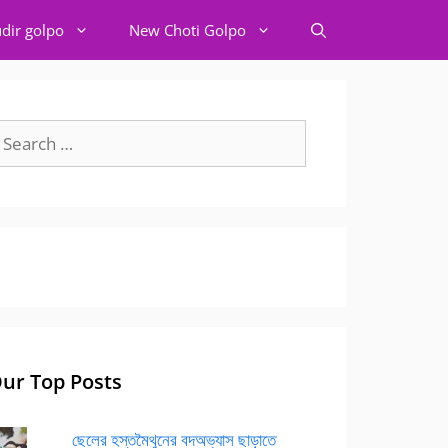
dir golpo
New Choti Golpo
earch
r:
ur Top Posts
ছেলের হস্তমৈথুনের বদঅভ্যাস ছাড়াতে