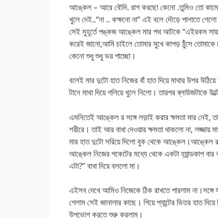
আঙ্কেল – আরে বৌদি. রাগ করছো কেনো .তুমিও তো কামের জ্
খুলে দেই..“না .. কক্ষনো না” এই বলে দৌড়ে পালাতে গেলো
সেই মুহূর্তে পঙ্কজ আঙ্কেল মার পথ আটকে “এইরকম সায়া-
করেই জানো,আমি চাইলে তোমার মুখে কাপড় ঠুঁসে তোমাকে
কেনো শুধু শুধু ভয় পাচ্ছো।
বলেই মার দুটো হাত নিজের বাঁ হাত দিয়ে মাথার উপর উঠিয়
টানে মাথা দিয়ে গলিয়ে খুলে নিলো। তারপর ব্লাউজটাকে 
এমনিতেই আঙ্কেল র সঙ্গে লড়াই করার ক্ষমতা মার নেই, তা
শরীরে। তাই আর বাধা দেওয়ার ক্ষমতা থাকলো না, লজ্জায় 
মার হাত দুটো সরিয়ে দিলো বুক থেকে আঙ্কেল।আঙ্কেল র স
আঙ্কেল নিজের পকেটের মধ্যে থেকে একটা হ্যান্ডকাপ বার 
এটা?” বাধা দিয়ে বললো মা।
এইসব দেখে আমিও নিজেকে ঠিক রাখতে পারলাম না।সঙ্গে সঙ্গে
গেলাম সেই জানালার কাছে। গিয়ে প্যান্টের ভিতর হাত দিয়ে
উপভোগ করতে শুরু করলাম।