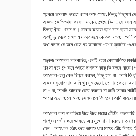
প্রথমে ভাবলাম হয়তো ওয়াশ রুমে গেছে, কিন্তু কিছুক্ষণ প
একজনকে জিজ্ঞাসা করলাম মাকে দেখেছে কিনা!! সে বলল এ
কিন্তু খুঁজে পেলাম না। ভাবতে ভাবতে হঠাৎ মনে হলো ছাদ
একটু দূর থেকে দেখলাম মায়ের সঙ্গে কে কথা বলছে।আমি 
কথা বলছে সে আর কেউ নয় আমাদের পাশের ফ্ল্যাটের পঙ
পঙ্কজ আঙ্কেল অবিবাহিত, একটি বড়ো কোম্পানিতে চাক
শব্দ না করে চুপ করে শুনতে লাগলাম কাকু কি বলছে মাক
আঙ্কেল- তনু কেন চিন্তা করছো, কিছু হবে না।আমি কি ব
একবার সুযোগ দাও আমি খুব সুখ দেবো, তোমার কোনো অভা
মা – না, আপনি আমাকে জোর করবেন না,জানি আমার শারীরিক
আমার বড়ো ছেলে আছে সে জানলে কি হবে।আমি পারবোনা
আঙ্কেল কথা না বাড়িয়ে ধীরে ধীরে মায়ের ঠোঁটের কাছাকাছ
প্রশ্বাস গভীর হয়ে আসছে আর মুখে না না করছে। তারপর ক
গেল। আঙ্কেল হঠাৎ করে জাপটে ধরে মায়ের ঠোঁট নিজের ঠ
মিনিট পর জোর করে ছাড়িয়ে নিয়ে কাকু কে বলল ” আমি কিন