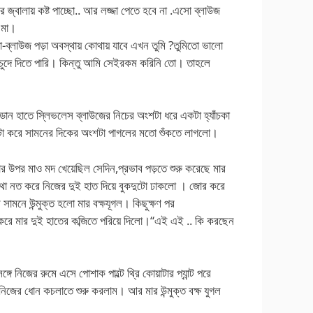
বালায় কষ্ট পাচ্ছো.. আর লজ্জা পেতে হবে না .এসো ব্লাউজ
 মা।
ব্লাউজ পড়া অবস্থায় কোথায় যাবে এখন তুমি ?তুমিতো ভালো
 চুদে দিতে পারি। কিন্তু আমি সেইরকম করিনি তো। তাহলে
ে ডান হাতে স্লিভলেস ব্লাউজের নিচের অংশটা ধরে একটা হ্যাঁচকা
উল্টো করে সামনের দিকের অংশটা পাগলের মতো শুঁকতে লাগলো।
র উপর মাও মদ খেয়েছিল সেদিন,প্রভাব পড়তে শুরু করেছে মার
মাথা নত করে নিজের দুই হাত দিয়ে বুকদুটো ঢাকলো । জোর করে
ামনে উন্মুক্ত হলো মার বক্ষযূগল। কিছুক্ষণ পর
করে মার দুই হাতের কব্জিতে পরিয়ে দিলো।“এই এই .. কি করছেন
 নিজের রুমে এসে পোশাক পাল্টে থ্রি কোয়াটার প্যান্ট পরে
 নিজের ধোন কচলাতে শুরু করলাম। আর মার উন্মুক্ত বক্ষ যুগল