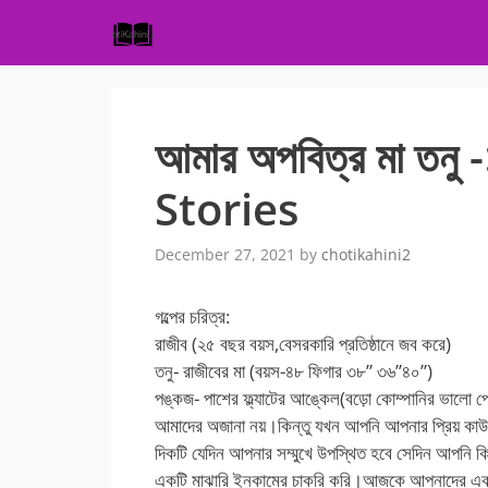
Skip
to
content
আমার অপবিত্র মা তনু
Stories
December 27, 2021
by
chotikahini2
গল্পের চরিত্র:
রাজীব (২৫ বছর বয়স,বেসরকারি প্রতিষ্ঠানে জব করে)
তনু- রাজীবের মা (বয়স-৪৮ ফিগার ৩৮” ৩৬”৪০”)
পঙ্কজ- পাশের ফ্ল্যাটের আঙ্কেল(বড়ো কোম্পানির ভালো পো
আমাদের অজানা নয়।কিন্তু যখন আপনি আপনার প্রিয় কাউক
দিকটি যেদিন আপনার সম্মুখে উপস্থিত হবে সেদিন আপনি কি 
একটি মাঝারি ইনকামের চাকরি করি।আজকে আপনাদের একব