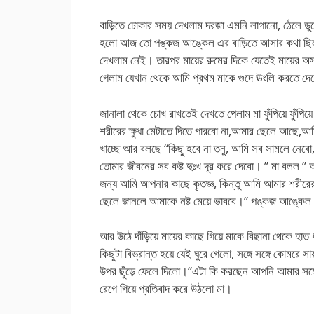
বাড়িতে ঢোকার সময় দেখলাম দরজা এমনি লাগানো, ঠেলে 
হলো আজ তো পঙ্কজ আঙ্কেল এর বাড়িতে আসার কথা ছিল 
দেখলাম নেই। তারপর মায়ের রুমের দিকে যেতেই মায়ের 
গেলাম যেখান থেকে আমি প্রথম মাকে গুদে ঊংলি করতে দ
জানালা থেকে চোখ রাখতেই দেখতে পেলাম মা ফুঁপিয়ে ফু
শরীরের ক্ষুধা মেটাতে দিতে পারবো না,আমার ছেলে আছে
খাচ্ছে আর বলছে “কিছু হবে না তনু, আমি সব সামলে নেবো,
তোমার জীবনের সব কষ্ট দুঃখ দূর করে দেবো। ” মা বলল ”
জন্য আমি আপনার কাছে কৃতজ্ঞ, কিন্তু আমি আমার শরীর
ছেলে জানলে আমাকে নষ্ট মেয়ে ভাববে।” পঙ্কজ আঙ্কেল
আর উঠে দাঁড়িয়ে মায়ের কাছে গিয়ে মাকে বিছানা থেকে হাত 
কিছুটা বিভ্রান্ত হয়ে যেই ঘুরে গেলো, সঙ্গে সঙ্গে কোমরে সায়
উপর ছুঁড়ে ফেলে দিলো।“এটা কি করছেন আপনি আমার সঙ্
রেগে গিয়ে প্রতিবাদ করে উঠলো মা।