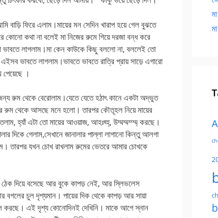
মা
মি বাড়ি ফিরে এলাম।মায়ের মন সেদিন খারাপ হয়ে গেল বুঝতে
মা
রে কোনো কথা না বলেই মা নিজের রুমে গিয়ে দরজা বন্ধ করে
 কথা ভাবতে লাগলাম।মা কেন কাউকে কিছু বললো না, বললেই তো
ত।এইসব ভাবতে লাগলাম।ভাবতে ভাবতে রাত্রি প্রায় সাড়ে এগারো
খ পেয়েছে ।
T
ার জন্য রুম থেকে বেরোলাম।যেতে যেতে হঠাৎ কানে একটা অদ্ভুত
র রুম থেকে আসছে মনে হলো। তারপর কৌতূহল নিয়ে মায়ের
াম, হ্যাঁ এটা তো মায়ের আওয়াজ, আহঃহ্হ্, উম্মম্মম্ম্ম্ করছে।
A
ালার দিকে গেলাম,সেখানে জানালার পাল্লা লাগানো কিন্তু আলগা
ch
ালাম। তারপর যখন চোখ রাখলাম রুমের ভেতরে আমার চোখকে
2
ে ঠেক দিয়ে বসেছে আর বুকে কাপড় নেই, আর স্লিভলেস
র বগলের চুল দৃশ্যমান। পায়ের দিক থেকে কাপড় আর সায়া
ch
b
লাচল করছে। এই দৃশ্য কোনোদিনই দেখিনি। মাকে আগে স্নান