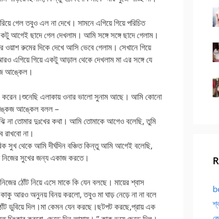
েরিয়ে গেল তবুও এল না দেখে। সামনে এগিয়ে গিয়ে পরিচিত
কটু আগেই ছাদে গেল দেখলাম। আমি সঙ্গে সঙ্গে ছাদে গেলাম।
ের ওয়াশ রুমের দিকে দেখে আসি ভেবে গেলাম। সেখানে গিয়ে
আরও এগিয়ে গিয়ে একটু আড়াল থেকে দেখলাম মা এর সঙ্গে যে
্কজ আঙ্কেল।
রি করেন।শুনেছি এলাকায় ওনার ভালো সুনাম আছে। আমি কোনো
ে।পঙ্কজ আঙ্কেল বলল –
ুঝি না তোমার দুঃখের কথা। আমি তোমাকে আগেও বলেছি, তুমি
ব রাখবো না।
 সুখ থেকে আমি দীর্ঘদিন বঞ্চিত কিন্তু আমি আগেই বলেছি,
 নিজের সুখের জন্য একাজ করতে।
R
ি নিজের ঠোঁট নিয়ে এসে মাকে কি যেন বলছে। মায়ের শ্বাস
bd
াকু আরও অনুনয় বিনয় করলো, তবুও মা ঘাড় নেড়ে না না বলে
শ্
োঁট ডুবিয়ে দিল।মা কেমন যেন করছে।ছটপট করছে,প্রায় এক
জো
্তু চিৎকার করবো, ছেড়ে দিন আমায়। ” কাকু ভয়ে ছেড়ে দিল।