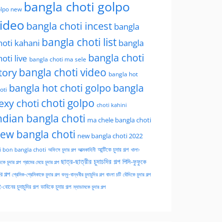
bangla choti golpo
lpo new
ideo
bangla choti incest
bangla
bangla choti list
hoti kahani
bangla
bangla choti
hoti live
bangla choti ma sele
tory
bangla choti video
bangla hot
bangla hot choti golpo
bangla
oti
choti golpo
exy choti
choti kahini
ndian bangla choti
ma chele bangla choti
ew bangla choti
new bangla choti 2022
অফিসে চুদার গল্প
আত্মকাহিনী
আন্টিকে চুদার গল্প
খালা-
i bon bangla choti
ছাত্র-ছাত্রীর চুদাচদির গল্প
পিসি-ফুফুকে
কে চুদার গল্প
গ্রামের মেয়ে চুদার গল্প
ার গল্প
প্রেমিক-প্রেমিকাকে চুদার গল্প
বন্ধু-বান্ধবীর চুদাচুদির গল্প
বাংলা চটি
বৌদিকে চুদার গল্প
-বোনের চুদাচুদির গল্প
ভাবিকে চুদার গল্প
ম্যাডামকে চুদার গল্প