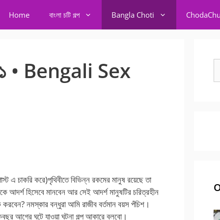
Home
বাংলা চটি গল্প
Bangla Choti
ChodaChu
 -১ • Bengali Sex
S
fo
স্ট এ চাকরি করে)পৃথিবীতে বিভিন্ন রকমের মানুষ রয়েছে তা
O
ে আদর্শ হিসেবে মানবেন আর সেই আদর্শ মানুষটির চরিত্রহীন
করবেন? নমস্কার বন্ধুরা আমি রাজীব বর্তমান বয়স পঁচিশ।
ছর আগের ঘটে যাওয়া ঘটনা গল্প আকারে বলবো।