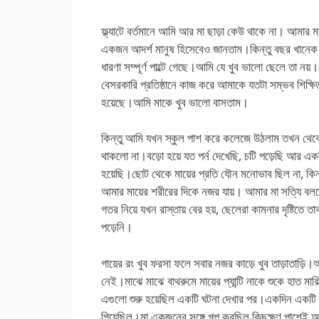
ফ্ল্যাটে বর্তমানে আমি আর মা ছাড়া কেউ থাকে না। আমার
একজন আদর্শ মানুষ হিসেবেও জানতাম।কিন্তু বছর খানেক আগে
ধারণা সম্পূর্ণ পাল্টে গেছে।আমি যে খুব ভালো ছেলে তা ন
বেসরকারি প্রতিষ্ঠানে কাজ করে আমাকে যতটা সম্ভব শিক্ষি
হয়েছে।আমি মাকে খুব ভালো বাসতাম।
কিন্তু আমি যখন স্কুল পাশ করে কলেজে উঠলাম তখন থেকেই 
থাকলো না।বড়ো হয়ে যত পর্ন দেখেছি, চটি পড়েছি আর একটি
হয়েছি।ছোট থেকে মায়ের প্রতি যৌন মনোভাব ছিল না, কিন
আমার মায়ের শরীরের দিকে নজর যায়। আমার মা সত্যি 
গতর নিয়ে যখন রাস্তায় বের হয়, ছেলেরা কামনার দৃষ্টিতে
পড়েনি।
গায়ের রং খুব ফরসা ফলে সবার নজর কাড়ে খুব তাড়াতাড়ি।আ
নেই।মাঝে মাঝে বাথরুমে মায়ের প্যান্টি নাকে শুকে হাত মা
এগুলো শুরু হয়েছিল একটি ঘটনা দেখার পর।একদিন একটি বি
গিয়েছিল।মা একজনের সঙ্গে গল্প করছিল কিছুক্ষণ,পাশেই আমি