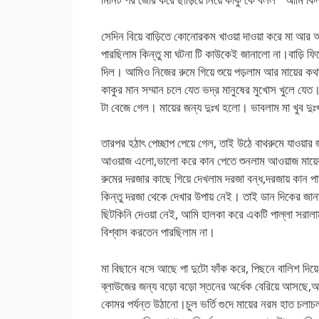
সেদিন বিয়ে বাড়িতে কোনোরকম খাওয়া দাওয়া করে মা আর আ
পারছিলাম কিন্তু মা ঘটনা টি কাউকেই জানালো না।বাড়ি ফি
দিল। আমিও নিজের রুমে গিয়ে শুয়ে পড়লাম আর মায়ের
কাকুর মান সম্মান চলে যেত ভদ্র মানুষের মুখোস খুলে যে
টা বেজে গেল। মায়ের জন্য দুঃখ হলো। ভাবলাম মা খুব দুঃ
তারপর হঠাৎ পেচ্ছাপ পেয়ে গেল, তাই উঠে বাথরুমে যাওয়
আওয়াজ এলো,ভালো করে কান পেতে শুনলাম আওয়াজ মায়ে
রুমের দরজার কাছে গিয়ে দেখলাম দরজা বন্ধ,দরজায় কান পাতল
কিন্তু দরজা থেকে দেখার উপায় নেই। তাই ডান দিকের জান
ছিটকিনি দেওয়া নেই, আমি হালকা করে একটি পাল্লা সর
বিশ্বাস করতেন পারছিলাম না।
মা বিছানে বসে আছে পা দুটো ফাঁক করে, পিছনে বালিশ দিয়
ব্লাউজের জন্য বড়ো বড়ো স্তনের অর্ধেক বেরিয়ে আসছে,আ
কোমর পর্যন্ত উঠানো।চুল ভর্তি গুদে মায়ের নরম হাত চ