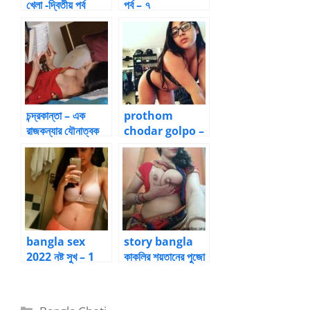
খেলা -দ্বিতীয় পর্ব
পর্ব – ৭
চন্দ্রকান্তা – এক
prothom
রাজকন্যার যৌনাত্বক
chodar golpo –
জীবনশৈলী [১৮][১]
Bangla Choti
Golpo
bangla sex
story bangla
2022 নষ্ট সুখ – 1
কাকলির শয়তানের পুজো
by Baban
– 5 by
Momscuck
Categories