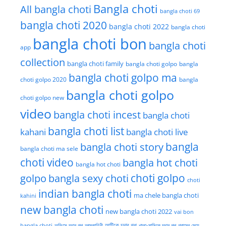
Bangla choti
All bangla choti
bangla choti 69
bangla choti 2020
bangla choti 2022
bangla choti
bangla choti bon
bangla choti
app
collection
bangla choti family
bangla choti golpo
bangla
bangla choti golpo ma
choti golpo 2020
bangla
bangla choti golpo
choti golpo new
video
bangla choti incest
bangla choti
bangla choti list
kahani
bangla choti live
bangla choti story
bangla
bangla choti ma sele
choti video
bangla hot choti
bangla hot choti
golpo
choti golpo
bangla sexy choti
choti
indian bangla choti
ma chele bangla choti
kahini
new bangla choti
new bangla choti 2022
vai bon
অফিসে চুদার গল্প
আত্মকাহিনী
আন্টিকে চুদার গল্প
খালা-মাসিকে চুদার গল্প
গ্রামের মেয়ে
bangla choti