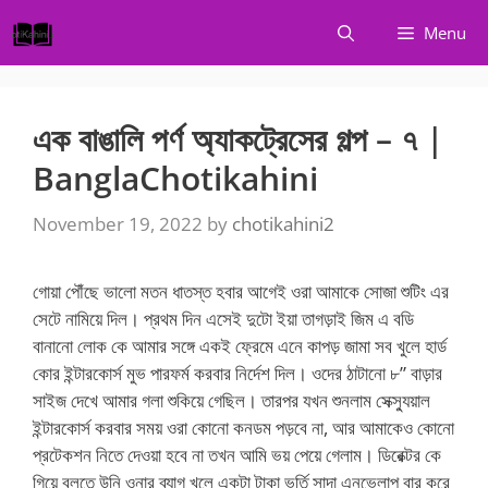
Skip
Menu
to
content
এক বাঙালি পর্ণ অ্যাকট্রেসের গল্প – ৭ |
BanglaChotikahini
November 19, 2022
by
chotikahini2
গোয়া পৌঁছে ভালো মতন ধাতস্ত হবার আগেই ওরা আমাকে সোজা শুটিং এর
সেটে নামিয়ে দিল। প্রথম দিন এসেই দুটো ইয়া তাগড়াই জিম এ বডি
বানানো লোক কে আমার সঙ্গে একই ফ্রেমে এনে কাপড় জামা সব খুলে হার্ড
কোর ইন্টারকোর্স মুভ পারফর্ম করবার নির্দেশ দিল। ওদের ঠাটানো ৮” বাড়ার
সাইজ দেখে আমার গলা শুকিয়ে গেছিল। তারপর যখন শুনলাম সেক্স্যুয়াল
ইন্টারকোর্স করবার সময় ওরা কোনো কনডম পড়বে না, আর আমাকেও কোনো
প্রটেকশন নিতে দেওয়া হবে না তখন আমি ভয় পেয়ে গেলাম। ডিরেক্টর কে
গিয়ে বলতে উনি ওনার ব্যাগ খুলে একটা টাকা ভর্তি সাদা এনভেলাপ বার করে