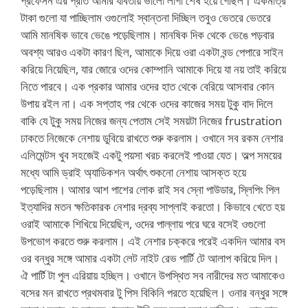
প্রফেসন এর প্রতি আমার যাবতীয় ভালো লাগা শেষ হয়ে গেছিল। একমাত্র
টাকা গুলো যা পাচ্ছিলাম ওগুলোই স্বান্তনা দিচ্ছিল তবুও ভেতরে ভেতরে
আমি মানষিক ভাবে ভেঙে পড়েছিলাম। মানষিক দিক থেকে ভেঙে পড়বার
অবশ্য আরও একটা কারণ ছিল, আমাকে দিয়ে ওরা একটা বন্ড পেপারে সাইন
করিয়ে নিয়েছিল, যার জোরে ওদের কোম্পানি আমাকে দিয়ে যা নয় তাই করিয়ে
নিতে পারবে। এক প্রকার আমার ওদের হাত থেকে বেরিয়ে আসবার কোন
উপায় রইল না। এক সপ্তাহ পর থেকে ওদের কাজের সময় টুকু বাদ দিলে
বাকি যে টুকু সময় নিজের জন্য পেতাম সেই সময়টা নিজের frustration
ঢাকতে নিজেকে নেশায় ডুবিয়ে রাখতে শুরু করলাম। ওখানে সব রকম নেশার
এলিমেন্টস খুব সহজেই একটু পয়সা খরচ করলেই পাওয়া যেত। অল্প সময়ের
মধ্যে আমি ড্রাই অ্যাডিকশন অর্থাৎ শুকনো নেশায় আসক্ত হয়ে
পড়েছিলাম। আমার আশ পাশের লোক রাই সব স্নো পাউডার, স্লিপিং পিল
ইত্যাদির মতন ক্ষতিকারক নেশার দ্রব্য সাপ্লাই করতো। কিভাবে খেতে হয়
ওরাই আমাকে শিখিয়ে দিয়েছিল, ওদের পাল্লায় পরে ঘরে বসেই ওগুলো
উপভোগ করতে শুরু করলাম। এই নেশার চক্করে পরেই একদিন আমার বস
ওর বন্ধুর সঙ্গে আমার একটা লেট নাইট রেভ পার্টি টে আলাপ করিয়ে দিল।
ঐ পার্টি টা পুল এরিয়ায় হচ্ছিল। ওখানে উপস্থিত সব নারীদের মত আমাকেও
বসের মন রাখতে প্রথমবার টু পিস বিকিনি পরতে হয়েছিল। ওনার বন্ধুর সঙ্গে