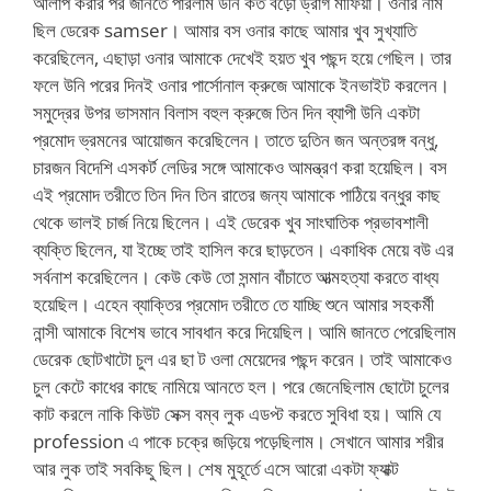
আলাপ করার পর জানতে পারলাম উনি কত বড়ো ড্রাগ মাফিয়া। ওনার নাম
ছিল ডেরেক samser। আমার বস ওনার কাছে আমার খুব সুখ্যাতি
করেছিলেন, এছাড়া ওনার আমাকে দেখেই হয়ত খুব পছন্দ হয়ে গেছিল। তার
ফলে উনি পরের দিনই ওনার পার্সোনাল ক্রুজে আমাকে ইনভাইট করলেন।
সমুদ্রের উপর ভাসমান বিলাস বহুল ক্রুজে তিন দিন ব্যাপী উনি একটা
প্রমোদ ভ্রমনের আয়োজন করেছিলেন। তাতে দুতিন জন অন্তরঙ্গ বন্ধু,
চারজন বিদেশি এসকর্ট লেডির সঙ্গে আমাকেও আমন্ত্রণ করা হয়েছিল। বস
এই প্রমোদ তরীতে তিন দিন তিন রাতের জন্য আমাকে পাঠিয়ে বন্ধুর কাছ
থেকে ভালই চার্জ নিয়ে ছিলেন। এই ডেরেক খুব সাংঘাতিক প্রভাবশালী
ব্যক্তি ছিলেন, যা ইচ্ছে তাই হাসিল করে ছাড়তেন। একাধিক মেয়ে বউ এর
সর্বনাশ করেছিলেন। কেউ কেউ তো সন্মান বাঁচাতে আত্মহত্যা করতে বাধ্য
হয়েছিল। এহেন ব্যাক্তির প্রমোদ তরীতে তে যাচ্ছি শুনে আমার সহকর্মী
নান্সী আমাকে বিশেষ ভাবে সাবধান করে দিয়েছিল। আমি জানতে পেরেছিলাম
ডেরেক ছোটখাটো চুল এর ছা ট ওলা মেয়েদের পছন্দ করেন। তাই আমাকেও
চুল কেটে কাধের কাছে নামিয়ে আনতে হল। পরে জেনেছিলাম ছোটো চুলের
কাট করলে নাকি কিউট সেক্স বম্ব লুক এডপ্ট করতে সুবিধা হয়। আমি যে
profession এ পাকে চক্রে জড়িয়ে পড়েছিলাম। সেখানে আমার শরীর
আর লুক তাই সবকিছু ছিল। শেষ মুহূর্তে এসে আরো একটা ফ্যাক্ট