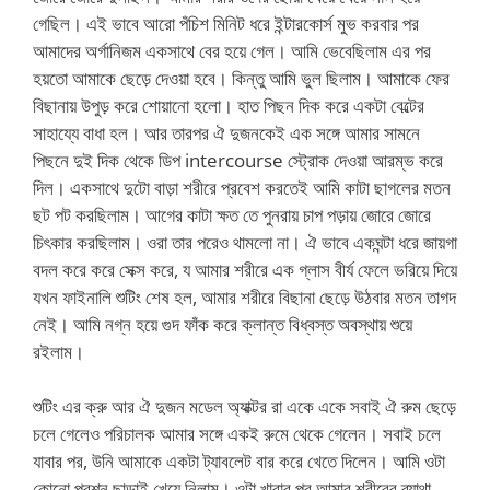
গেছিল। এই ভাবে আরো পঁচিশ মিনিট ধরে ইন্টারকোর্স মুভ করবার পর
আমাদের অর্গানিজম একসাথে বের হয়ে গেল। আমি ভেবেছিলাম এর পর
হয়তো আমাকে ছেড়ে দেওয়া হবে। কিন্তু আমি ভুল ছিলাম। আমাকে ফের
বিছানায় উপুড় করে শোয়ানো হলো। হাত পিছন দিক করে একটা বেল্টের
সাহায্যে বাধা হল। আর তারপর ঐ দুজনকেই এক সঙ্গে আমার সামনে
পিছনে দুই দিক থেকে ডিপ intercourse স্ট্রোক দেওয়া আরম্ভ করে
দিল। একসাথে দুটো বাড়া শরীরে প্রবেশ করতেই আমি কাটা ছাগলের মতন
ছট পট করছিলাম। আগের কাটা ক্ষত তে পুনরায় চাপ পড়ায় জোরে জোরে
চিৎকার করছিলাম। ওরা তার পরেও থামলো না। ঐ ভাবে একঘন্টা ধরে জায়গা
বদল করে করে সেক্স করে, য আমার শরীরে এক গ্লাস বীর্য ফেলে ভরিয়ে দিয়ে
যখন ফাইনালি শুটিং শেষ হল, আমার শরীরে বিছানা ছেড়ে উঠবার মতন তাগদ
নেই। আমি নগ্ন হয়ে গুদ ফাঁক করে ক্লান্ত বিধ্বস্ত অবস্থায় শুয়ে
রইলাম।
শুটিং এর ক্রু আর ঐ দুজন মডেল অ্যাক্টর রা একে একে সবাই ঐ রুম ছেড়ে
চলে গেলেও পরিচালক আমার সঙ্গে একই রুমে থেকে গেলেন। সবাই চলে
যাবার পর, উনি আমাকে একটা ট্যাবলেট বার করে খেতে দিলেন। আমি ওটা
কোনো প্রশ্ন ছাড়াই খেয়ে নিলাম। ওটা খাবার পর আমার শরীরের ব্যাথা