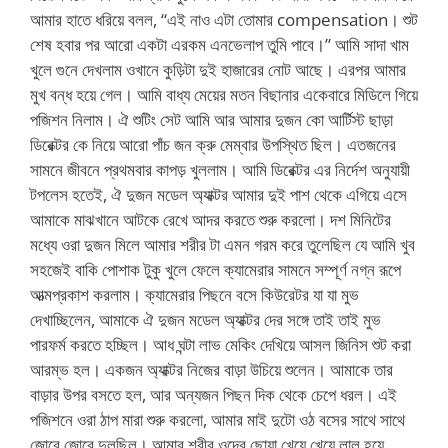
আমার হাতে ধরিয়ে বলল, “এই নাও এটা তোমার compensation। শুট
শেষ হবার পর আরো একটা এরকম এনভেলাপ তুমি পাবে।” আমি সাদা খাম
খুলে গুনে দেখলাম ওখানে কুড়িটা দুই হাজারের নোট আছে। এরপর আমার
মুখ বন্ধ হয়ে গেল। আমি বাধ্য মেয়ের মতন বিছানার একেবারে মিডিলে গিয়ে
পজিশন নিলাম। ঐ শুটিং সেট আমি আর আমার দুজন কো আর্টিস্ট ছাড়া
ডিরেক্টর কে নিয়ে আরো পাঁচ জন ক্রু মেম্বার উপস্থিত ছিল। এতজনের
সামনে জীবনে প্রথমবার কাপড় খুললাম। আমি ডিরেক্টর এর নির্দেশ অনুযায়ী
টপলেস হতেই, ঐ দুজন মডেল অ্যাক্টর আমার দুই পাশ থেকে এগিয়ে এসে
আমাকে মাঝখানে আটকে রেখে আদর করতে শুরু করলো। দশ মিনিটের
মধ্যে ওরা দুজন মিলে আমার শরীর টা এমন গরম করে তুলেছিল যে আমি খুব
সহজেই বাকি পোশাক টুকু খুলে ফেলে ক্যামেরার সামনে সম্পূর্ণ নগ্ন রূপে
আত্মপ্রকাশ করলাম। ক্যামেরার পিছনে বসে কিউরেটর যা যা মুভ
দেখাচ্ছিলেন, আমাকে ঐ দুজন মডেল অ্যাক্টর দের সঙ্গে তাই তাই মুভ
পারফর্ম করতে হচ্ছিল। আধ ঘন্টা লাভ মেকিং দেখিয়ে আসল জিনিস শুট করা
আরম্ভ হল। একজন অ্যাক্টর নিজের বাড়া উচিয়ে শুলেন। আমাকে তার
বাড়ার উপর বসতে হল, আর অন্যজন পিছন দিক থেকে চেপে ধরল। এই
পজিশনে ওরা ঠাপ মারা শুরু করলো, আমার মাই দুটো ওঠ বসের সাথে সাথে
জোরে জোরে দুলছিল। আমার শরীর ওদের ছোয়া খেয়ে খেয়ে লাল হয়ে