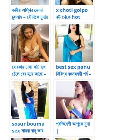
ভাবীর অস্থির ভোদা
x choti golpo
চুদলাম – বৌদিকে চুদার
বউ থেকে hot
গল্প
youtube Star!
– 19 by
Suronjon
বোরকায় ঢাকা কচি দুধ
best sex panu
ঠেলে বের হয়ে আছে –
নিষিদ্ধ রহস্যময়ী পর্ব –
bangla choda
13 by আয়ামিল
chudi – আত্মকাহিনী
sosur bouma
প্রতিবেশী আপুকে চুদা
sex সায়রা বানু আর
|
তার শ্বশুর – 1 by
BanglaChotika