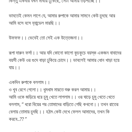
কিন্তু একবার যখন মাথায় ঢুকেছে, সেটা আমায় তড়পাচ্ছে।।
ভাবতেই কেমন লাগে যে, আমার রুপাকে আমার সামনে কেউ চুদছে আর
আমি বসে বসে হ্যান্ডেল মারছি।।
উফফফ।। ভেবেই তো সেই এক উত্তেজনা।।
রূপা দারুন ফর্সা।। আর যদি কোনো কালো কুচকুচে বয়স্ক একজন বাবাদের
বয়সী কেউ ওর গুদে বাড়া ঢুকিয়ে চোদে।। ভাবলেই আমার ধোন খাড়া হয়ে
যায়।।
একদিন রুপাকে বললাম।।
ও খুব রেগে গেলো।। ধুমধাম মারতে শুরু করল আমায়।।
আমি ওকে জড়িয়ে ধরে চুমু খেতে লাগলাম।। ওর ঘাড়ে চুমু খেতে খেতে
বললাম, ” ধরো বিয়ের পর তোমাদের বাড়িতে গেছি কখনো।। তখন রাতের
বেলায় তোমায় চুদছি।। হঠাৎ কেউ দেখে ফেলল আমাদের, তখন কি
করবে..?? ”