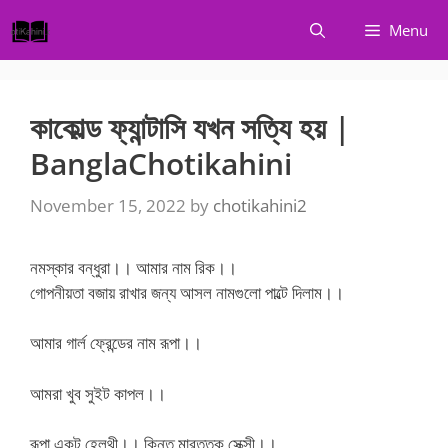
Skip
Menu
to
content
কাকোল্ড ফ্যান্টাসি যখন সত্যি হয় |
BanglaChotikahini
November 15, 2022
by
chotikahini2
নমস্কার বন্ধুরা।। আমার নাম রিক।।
গোপনীয়তা বজায় রাখার জন্য আসল নামগুলো পাল্টে দিলাম।।
আমার গার্ল ফ্রেন্ডের নাম রূপা।।
আমরা খুব সুইট কাপল।।
রূপা একটু হেলথী।। কিন্তু মারত্তক সেক্সী।।