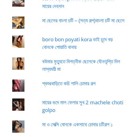
মায়ের দেহদান
মা ছেলের বাংলা চটি – (সত্য গল্প)বাংলা চটি মা ছেলে
boro bon poyati kora ভাই চুদে বড়
বোনকে পোয়াতি বানায়
বউমার মৃত্যুতে বিপত্নীক ছেলেকে যৌনতৃপ্তি দিল
লাস্যময়ী মা
শ্বশুরবাড়িতে কচি শালি চোদার গল্প
মায়ের গুদে মাল ফেলার সুখ 2 machele choti
golpo
মা ও সেক্সি বোনকে একসাথে চোদার চটিগল্প ১