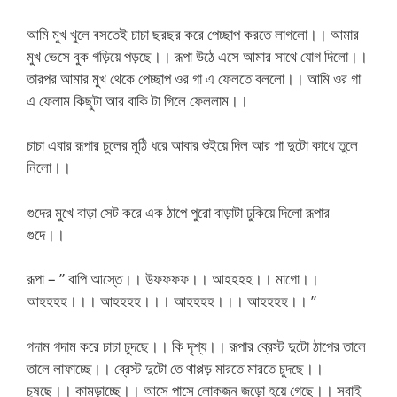
আমি মুখ খুলে বসতেই চাচা ছরছর করে পেচ্ছাপ করতে লাগলো।। আমার
মুখ ভেসে বুক গড়িয়ে পড়ছে।। রূপা উঠে এসে আমার সাথে যোগ দিলো।।
তারপর আমার মুখ থেকে পেচ্ছাপ ওর গা এ ফেলতে বললো।। আমি ওর গা
এ ফেলাম কিছুটা আর বাকি টা গিলে ফেললাম।।
চাচা এবার রূপার চুলের মুঠি ধরে আবার শুইয়ে দিল আর পা দুটো কাধে তুলে
নিলো।।
গুদের মুখে বাড়া সেট করে এক ঠাপে পুরো বাড়াটা ঢুকিয়ে দিলো রূপার
গুদে।।
রূপা – ” বাপি আস্তে।। উফফফফ।। আহহহহ।। মাগো।।
আহহহহ।।। আহহহহ।।। আহহহহ।।। আহহহহ।। ”
গদাম গদাম করে চাচা চুদছে।। কি দৃশ্য।। রূপার ব্রেস্ট দুটো ঠাপের তালে
তালে লাফাচ্ছে।। ব্রেস্ট দুটো তে থাপ্পড় মারতে মারতে চুদছে।।
চুষছে।। কামড়াচ্ছে।। আসে পাসে লোকজন জড়ো হয়ে গেছে।। সবাই