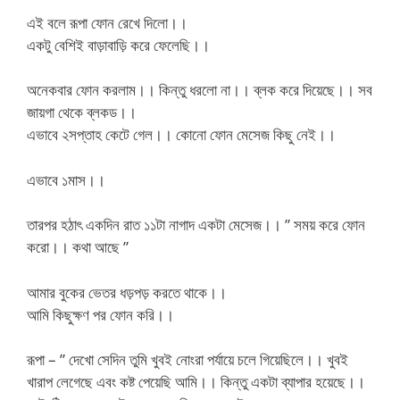
এই বলে রূপা ফোন রেখে দিলো।।
একটু বেশিই বাড়াবাড়ি করে ফেলেছি।।
অনেকবার ফোন করলাম।। কিন্তু ধরলো না।। ব্লক করে দিয়েছে।। সব
জায়গা থেকে ব্লকড।।
এভাবে ২সপ্তাহ কেটে গেল।। কোনো ফোন মেসেজ কিছু নেই।।
এভাবে ১মাস।।
তারপর হঠাৎ একদিন রাত ১১টা নাগাদ একটা মেসেজ।। ” সময় করে ফোন
করো।। কথা আছে ”
আমার বুকের ভেতর ধড়পড় করতে থাকে।।
আমি কিছুক্ষণ পর ফোন করি।।
রূপা – ” দেখো সেদিন তুমি খুবই নোংরা পর্যায়ে চলে গিয়েছিলে।। খুবই
খারাপ লেগেছে এবং কষ্ট পেয়েছি আমি।। কিন্তু একটা ব্যাপার হয়েছে।।