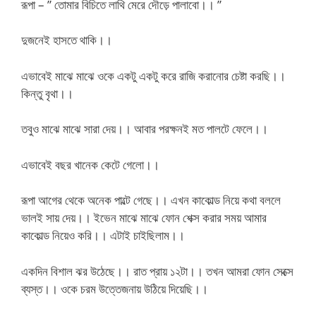
রূপা – ” তোমার বিচিতে লাথি মেরে দৌড়ে পালাবো।। ”
দুজনেই হাসতে থাকি।।
এভাবেই মাঝে মাঝে ওকে একটু একটু করে রাজি করানোর চেষ্টা করছি।।
কিন্তু বৃথা।।
তবুও মাঝে মাঝে সারা দেয়।। আবার পরক্ষনই মত পালটে ফেলে।।
এভাবেই বছর খানেক কেটে গেলো।।
রূপা আগের থেকে অনেক পাল্টে গেছে।। এখন কাকোল্ড নিয়ে কথা বললে
ভালই সায় দেয়।। ইভেন মাঝে মাঝে ফোন শেক্স করার সময় আমার
কাকোল্ড নিয়েও করি।। এটাই চাইছিলাম।।
একদিন বিশাল ঝর উঠেছে।। রাত প্রায় ১২টা।। তখন আমরা ফোন সেক্সে
ব্যস্ত।। ওকে চরম উত্তেজনায় উঠিয়ে দিয়েছি।।