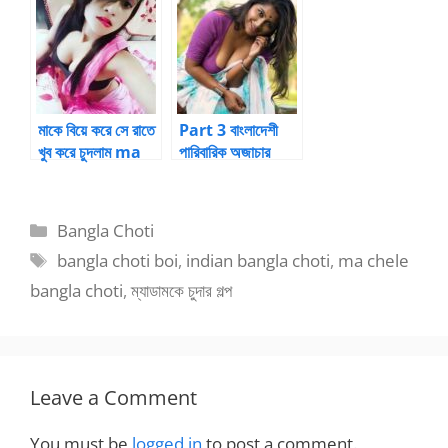
by Ahsrair
hini
মাকে বিয়ে করে সে রাতে
Part 3 বাংলাদেশী
খুব করে চুদলাম ma
পারিবারিক অজাচার
chele biye
ভোদার ভান্ডার
Categories
Bangla Choti
Tags
bangla choti boi
,
indian bangla choti
,
ma chele
bangla choti
,
ম্যাডামকে চুদার গল্প
Leave a Comment
You must be
logged in
to post a comment.