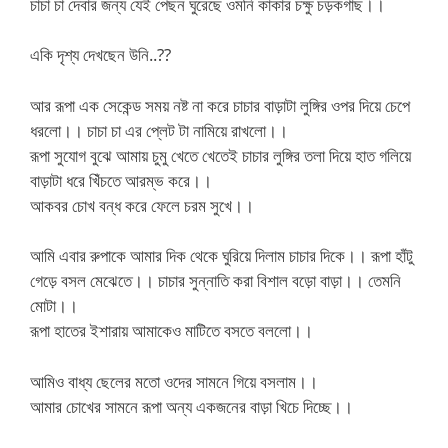
চাচা চা দেবার জন্য যেই পেছন ঘুরেছে ওমনি কাকার চক্ষু চড়কগাছ।।
একি দৃশ্য দেখছেন উনি..??
আর রূপা এক সেকেন্ড সময় নষ্ট না করে চাচার বাড়াটা লুঙ্গির ওপর দিয়ে চেপে
ধরলো।। চাচা চা এর প্লেট টা নামিয়ে রাখলো।।
রূপা সুযোগ বুঝে আমায় চুমু খেতে খেতেই চাচার লুঙ্গির তলা দিয়ে হাত গলিয়ে
বাড়াটা ধরে খিঁচতে আরম্ভ করে।।
আকবর চোখ বন্ধ করে ফেলে চরম সুখে।।
আমি এবার রুপাকে আমার দিক থেকে ঘুরিয়ে দিলাম চাচার দিকে।। রূপা হাঁটু
গেড়ে বসল মেঝেতে।। চাচার সুন্নাতি করা বিশাল বড়ো বাড়া।। তেমনি
মোটা।।
রূপা হাতের ইশারায় আমাকেও মাটিতে বসতে বললো।।
আমিও বাধ্য ছেলের মতো ওদের সামনে গিয়ে বসলাম।।
আমার চোখের সামনে রূপা অন্য একজনের বাড়া খিচে দিচ্ছে।।