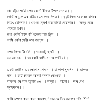
সারা ট্রেন আমি রূপার ব্রেস্ট টিপতে টিপতে গেলাম।।
হোটেলে ঢুকে এক রাউন্ড শেক্স করে নিলাম।। ফ্যান্টাসিতে ওকে ওর বাবাকে
দিয়েও চোদলাম।। এরপর ফ্রেশ হয়ে আমরা বেরোলাম।। সন্ধে নেমে
এসেছে তখন।।
রূপা একটা টাইট শার্ট পড়েছে আর জিন্স।।
আমি একটা গেঞ্জি আর বারমুডা।।
রূপার ফিগার টা বলি।। ও একটু হেলথী।।
৩৬ ৩৮ ৩৮।। ওর ব্রেষ্ট দুটো বেশ আকর্ষণীয়।।
একটা ছোট্ট চা এর দোকানে গেলাম।। চা কাকা মুসলিম।। আকবর
নাম।। দুটো চা বলে আমরা বসলাম বেঞ্চিতে।।
আকবর এর বয়স আন্দাজ ৫৫।। লম্বা।। কালো।। আর বেশ
স্বাস্থ্যবান।।
আমি রুপাকে কানে কানে বললাম, ” চাচা কে দিয়ে চোদাবে নাকি..?? ”