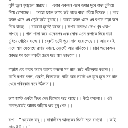
লুঙ্গি তুলে হ্যান্ডেল মারছে।। এবার একজন এসে রূপার মুখে বাড়া ঢুকিয়ে
দিয়ে চোসাচ্ছে।। আরো দুজন রূপার দুই হাতে বাড়া ধরিয়ে দিয়েছে।। আর
দুজন এসে ওর ব্রেষ্ট দুটো চুষছে।। আরো দুজন এসে ওর বগলে বাড়া ঘসে
দিয়ে যাচ্ছে।। চাচাতো চুদেই যাচ্ছে।। রূপার অবস্থা দেখে খুব খারাপ
লাগছে।। পালা পালা করে একেরপর এক লোক এসে রুপাকে দিয়ে বাড়া
চুষিয়ে খেচিয়ে যাচ্ছে।। ব্রেস্ট দুটো পুরো লাল হয়ে গেছে।। আর সবাই
এসে মাল ফেলেছে রূপার বগলে, ব্রেস্টে আর নাভিতে।। চাচা অনেকক্ষন
চোদার পর গুদে বাড়াটা চেপে ধরে মাল ছাড়লো।।
বাড়াটা বের করার আগে আমায় বললো সব মাল চেটে পরিস্কার করতে।।
আমি রূপার বগল, ব্রেস্ট, ক্লিভেজ, নাভি আর লাস্টে গুদ চুষে চুষে সব মাল
খেয়ে পরিষ্কার করে উঠলাম।।
রূপা জাস্ট একটা নিথর দেহ হিসেবে পরে আছে।। উঠে বসলো।। ওই
অবস্থাতেই আমায় জড়িয়ে ধরে চুমু খেল।।
রূপা – ” ধন্যবাদ বাবু।। সারাজীবন আজকের দিনটা মনে রাখবো।। আই
লাভ ইউ।। ”