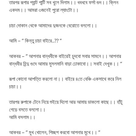
তারপর রূপার প্যান্ট পান্টি সব খুলে দিলাম।। ধবধবে ফর্সা গুদ।। ক্লিন
একদম।। আমরা ৩জনেই পুরো ল্যাংটো।।
চাচা দোকান থেকে আমাদের দুজনকে বেরোতে বললো।।
আমি – ” কিন্তু চাচা বাইরে..?? ”
আকবর – ” আপনার বান্ধবীকে বাইরেই চুদবো সবার সামনে।। আপনার
বান্ধবীর হিন্দু গুদে আমার মুসলমানি বাড়া ঢোকাবো।। সবাই দেখুক।। ”
রূপা কোনো আপত্তি করলো না।। বাইরে ৪তে বেঞ্চি একসাথে করে নিল
চাচা।।
তারপর রুপাকে টেনে নিয়ে শুইয়ে দিলো আর আমায় ডাকলো কাছে।। হাঁটু
গেড়ে বসতে বললো।।
আমি বসলাম।।
আকবর – ” মুখ খোলেন, পিচ্ছপ করবো আপনার মুখে।। ”