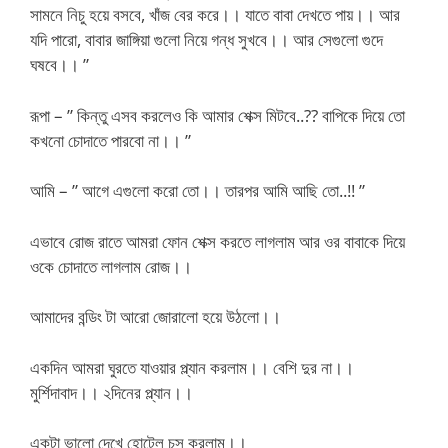
সামনে নিচু হয়ে বসবে, খাঁজ বের করে।। যাতে বাবা দেখতে পায়।। আর
যদি পারো, বাবার জাঙ্গিয়া গুলো নিয়ে গন্ধ সুখবে।। আর সেগুলো গুদে
ঘষবে।। ”
রূপা – ” কিন্তু এসব করলেও কি আমার শেক্স মিটবে..?? বাপিকে দিয়ে তো
কখনো চোদাতে পারবো না।। ”
আমি – ” আগে এগুলো করো তো।। তারপর আমি আছি তো..!! ”
এভাবে রোজ রাতে আমরা ফোন শেক্স করতে লাগলাম আর ওর বাবাকে দিয়ে
ওকে চোদাতে লাগলাম রোজ।।
আমাদের বন্ডিং টা আরো জোরালো হয়ে উঠলো।।
একদিন আমরা ঘুরতে যাওয়ার প্ল্যান করলাম।। বেশি দুর না।।
মুর্শিদাবাদ।। ২দিনের প্ল্যান।।
একটা ভালো দেখে হোটেল চুস করলাম।।