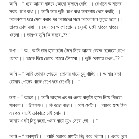
আমি – ” ধরো আমরা বাইরে কোনো ক্লাবে গেছি।। সেখানে আমাদের
সবার চোখ বাধা।। আমি আর তুমি চোখ বাধা অবস্থায় শেক্স করছি।।
অনেকক্ষণ ধরে শেক্স করার পর আমাদের সঙ্গে আরেকজন যুক্ত হলো।।
তারও চোখ বাধা।। সে এসে আগে তোমার ব্রেস্ট দুটো হাতরে হাতরে
ধরলো।। তারপর তুমি কি করবে..?? ”
রূপা – ” আ.. আমি তার হাত দুটো টেনে নিয়ে আমার ব্রেস্ট দুটোতে চেপে
ধরবো।। তাকে দিয়ে জোরে জোরে টেপাবো।। তুমি কোথায় তখন..?? ”
আমি – ” আমি তোমার পেছনে, তোমার ঘাড়ে চুমু খাচ্ছি।। আমার বাড়া
তোমার পোদের খাজে চেপে ধরে রেখেছি।। ”
রূপা – ” আচ্ছা।। আমি তাহলে এরপর ওনার বাড়াটা হাতে নিয়ে খিচতে
থাকবো।। উফফফ।। কি বড়ো বাড়া।। বেশ মোটা।। আমার গুদে ঠিক
এরকম বাড়াই ঢোকাতে চাই সোনা।।
আমায় একটু নিচু করো, ওনার বাড়া মুখে নেবো তো।। ”
আমি – ” অবশ্যই।। আমি তোমার মাথাটা নিচু করে দিলাম।। এবার চুষে