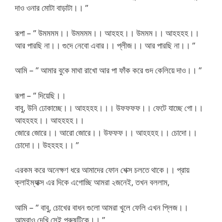
দাও ওনার মোটা বাড়াটা।। ”
রূপা – ” উমমমম।। উমমমম।। আহহহ।। উমমম।। আহহহহ।।
আর পারছি না।। গুদে নেবো এবার।। প্লীজ।। আর পারছি না।। ”
আমি – ” আমার বুকে মাথা রাখো আর পা ফাঁক করে গুদ কেলিয়ে দাও।। ”
রূপা – ” দিয়েছি।।
বাবু, উনি ঢোকাচ্ছে।। আহহহহ।।। উফফফফ।। ফেটে যাচ্ছে গো।।
আহহহহ।। আহহহহ।।
জোরে জোরে।। আরো জোরে।। উফফফ।। আহহহহ।। চোদো।।
চোদো।। উহহহহ।। ”
এরকম করে অনেক্ষণ ধরে আমাদের ফোন শেক্স চলতে থাকে।। প্রায়
ক্লাইম্যাক্স এর দিকে এগোচ্ছি আমরা ২জনেই, তখন বললাম,
আমি – ” বাবু, চোখের বাধন গুলো আমরা খুলে ফেলি এখন প্লিজ।।
আমরাও দেখি সেই পুরুষটিকে।। ”