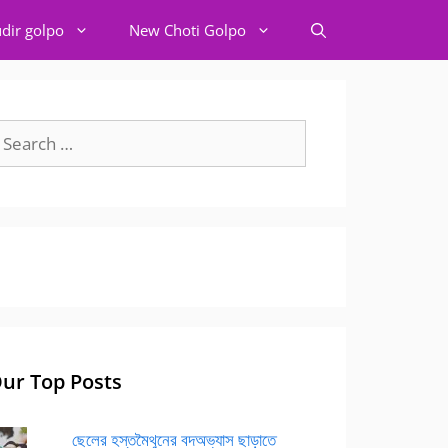
dir golpo
New Choti Golpo
earch
r:
ur Top Posts
ছেলের হস্তমৈথুনের বদঅভ্যাস ছাড়াতে