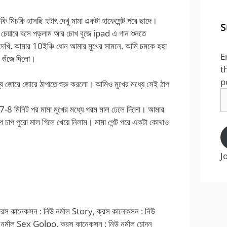
ি মিচকি হাসছি হটাৎ দেখু মামা একটা হাফেপেন্ট পরে ছাদে।
S
া চেয়ারে বসে পড়লাম আর চোখ বুজে ipad এ গান শুনতে
দেখি. আমার 10ইঞ্চি ধোন আমার মুখের সামনে. আমি চমকে হহা
E
ন গুঁজে দিলো।
t
p
্যে জোরে জোরে ঠাপাতে শুরু করলো। আমিও মুখের মধ্যে সেই ঠাপ
E
A
-8 মিনিট পর মামা মুখের মধ্যে গরম মাল ঢেলে দিলো। আমার
ুপ চাপ পুরো মাল গিলে খেয়ে নিলাম। মামা পেন্ট পরে একটা কোথাও
J
রস কানেকসন : নিউ নর্মাল Story, ক্রস কানেকসন : নিউ
নর্মাল Sex Golpo, ক্রস কানেকসন : নিউ নর্মাল চোদন