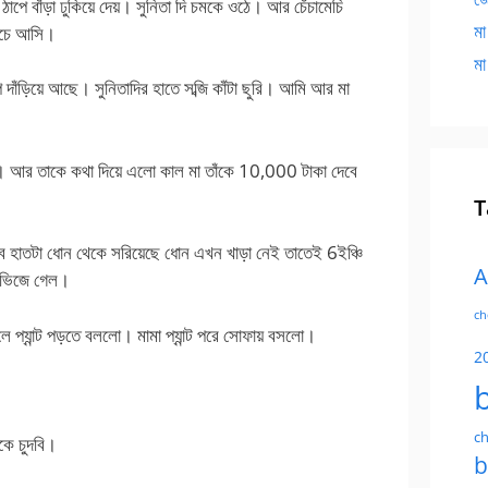
 ঠাপে বাঁড়া ঢুকিয়ে দেয়। সুনিতা দি চমকে ওঠে। আর চেঁচামেচি
মা
নিচে আসি।
মা
ে দাঁড়িয়ে আছে। সুনিতাদির হাতে সব্জি কাঁটা ছুরি। আমি আর মা
লো। আর তাকে কথা দিয়ে এলো কাল মা তাঁকে 10,000 টাকা দেবে
T
তবে হাতটা ধোন থেকে সরিয়েছে ধোন এখন খাড়া নেই তাতেই 6ইঞ্চি
A
ি ভিজে গেল।
ch
ে প্যান্ট পড়তে বললো। মামা প্যান্ট পরে সোফায় বসলো।
2
ch
কে চুদবি।
b