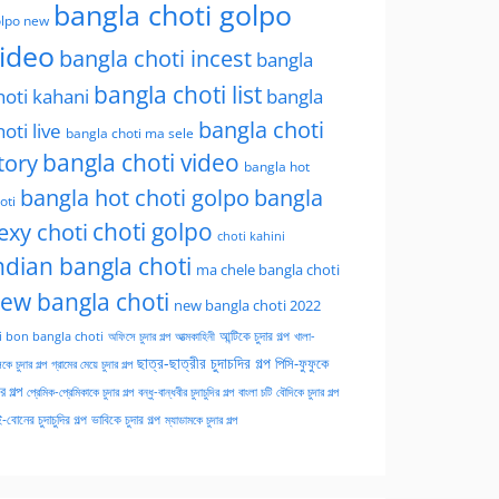
bangla choti golpo
lpo new
ideo
bangla choti incest
bangla
bangla choti list
hoti kahani
bangla
bangla choti
hoti live
bangla choti ma sele
tory
bangla choti video
bangla hot
bangla hot choti golpo
bangla
oti
choti golpo
exy choti
choti kahini
ndian bangla choti
ma chele bangla choti
ew bangla choti
new bangla choti 2022
অফিসে চুদার গল্প
আত্মকাহিনী
আন্টিকে চুদার গল্প
খালা-
i bon bangla choti
ছাত্র-ছাত্রীর চুদাচদির গল্প
পিসি-ফুফুকে
কে চুদার গল্প
গ্রামের মেয়ে চুদার গল্প
ার গল্প
প্রেমিক-প্রেমিকাকে চুদার গল্প
বন্ধু-বান্ধবীর চুদাচুদির গল্প
বাংলা চটি
বৌদিকে চুদার গল্প
-বোনের চুদাচুদির গল্প
ভাবিকে চুদার গল্প
ম্যাডামকে চুদার গল্প