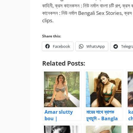
কাহিনী, ক্রস কানেকসন : নিউ নর্মাল বাংলা চটি গল্প, 
কানেকসন : নিউ নর্মাল Bengali Sex Stories, ক্র
clips.
Share this:
Facebook
WhatsApp
Teleg
Related Posts:
Amar slutty
মায়ের সাথে ব্যাপক
k
bou |
চুদাচুদি – Bangla
ch
BanglaChotika
Choti Kahini
কা
hini
ভো