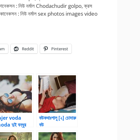
ক্রস কানেকসন : নিউ নর্মাল Chodachudir golpo, ক্রস
স কানেকসন : নিউ নর্মাল sex photos images video
ram
Reddit
Pinterest
ajer voda
বউকথাঃশালু [২] চোদারু
oda দুই বন্ধুর
বউ
জের বুয়ার ইয়া বড়
দায় ঠাপ