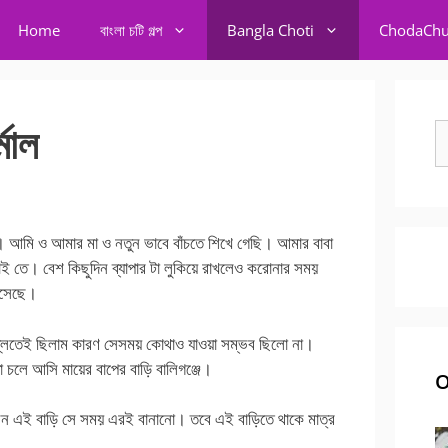
Home
বাংলা চটি গল্প
Bangla Choti
ChodaChu
মাল
S
fo
। আমি ও আমার মা ও নতুন ভাবে বাঁচতে শিখে গেছি। আমার বাবা
 তে। বেশ কিছুদিন ব্যাপার টা লুকিয়ে রাখলেও করোনার সময়
এসেছে।
িল্লিতেই ছিলাম কারণ সেসময় কোথাও যাওয়া সম্ভব ছিলো না।
া চলে আসি মায়ের বাপের বাড়ি বালিগঞ্জে।
O
িলেন এই বাড়ি সে সময় এরই বানানো। তবে এই বাড়িতে থাকে মাত্র