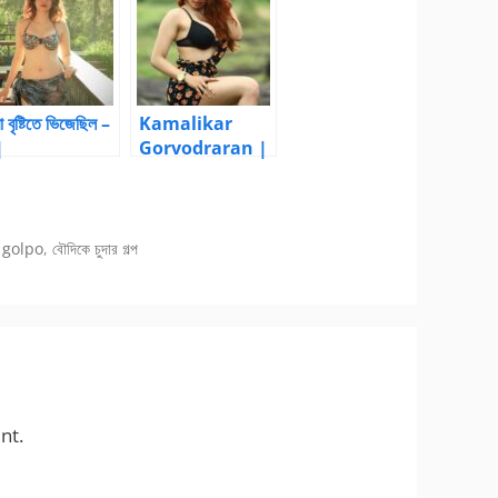
া বৃষ্টিতে ভিজেছিল –
Kamalikar
|
Gorvodraran |
anglaChotika
BanglaChotika
ni
hini – New
Bangla Choti
 golpo
,
বৌদিকে চুদার গল্প
nt.