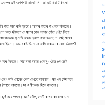
মা এতক্ষন এই অপশনটা ভাবেই নি। মা আইডিয়া টা দিলো।
go
v
c
ি গায়ে সারা বাড়ি ঘুরছে। আমার মায়ের গা গেসে দাঁড়াচ্ছে।
c
মন ভাবে দাঁড়ালো যে মামার ধোন আমার পোঁদে খোঁচা দিলো।
s
ায় বাথরুমে ধু দেখি আমার ফ্ল্যাশ কাজ করছে না. তাই মায়ের
ch
খোলা ছিলো। রুমে কেউ ছিলো না আমি বাথরুমের দরজা ঠেলতেই
s
i
 করে দিয়েছে। আর মামা মায়ের গুদে মুখ গুঁজে গুদ চেটে
n
va
মাসি
 রেখে ভাই বোনের খেলা দেখতে লাগলাম। মার গুদ চাটা হলে
চুদ
ে ঠাপাতে লাগলো। মা ও শীতকার দিতে থাকলো।
ভাই
 চুখি হয়ে গেলো। আমি দৌড়ে গেস্ট রুমের বাথরুমে চলে