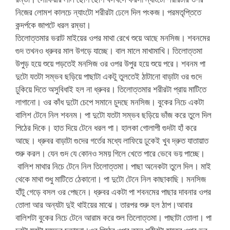
নিজের লোমশ কালচে ন্যাংটো শরীরটা ঢেলে দিল পংকজ। পরমতৃপ্তিতে
কন্দর্পকে জাপটে ধরল রম্ভা।
তিলোত্তমার ভরাট মাইয়ের ওপর মাথা রেখে শুয়ে আছে মনসিজ। শবনমের
গুদ তখনও ধ্রুবর মাল উগড়ে যাচ্ছে। বাল মালে মাখামাখি। তিলোত্তমা
উপুড় হয়ে শুয়ে পড়তেই মনসিজ ওর ওপর উপুর হয়ে শুয়ে পরে। শবনম পা
দুটো যতটা সম্ভব ছড়িয়ে পাছাটা একটু তুলতেই ঠাটানো বাড়াটা ওর গুদে
ঢুকিয়ে দিতে অসুবিধাই হল না ধ্রুবর। তিলোত্তমার শরীরটা প্রায় মাটিতে
লাগানো। ওর কাঁধ দুটো চেপে সমানে চুদছে মনসিজ। বুকের নিচে একটা
বালিশ টেনে নিল শবনম। পা দুটো যতটা সম্ভব ছড়িয়ে ভাঁজ করে তুলে দিল
পিঠের দিকে। হাত দিয়ে টেনে ধরল পা। হালকা গোলাপী গুদটা হাঁ করে
আছে। ধ্রুবর বাড়াটা গুদের গর্তের মধ্যে লাফিয়ে ঢুকেই খুব দ্রুত যাতায়াত
শুরু করল। যেন গুদ যে কোনও সময় গিলে খেতে পারে ভেবে ভয় পাচ্ছে।
বালিশ মাথার নিচে টেনে নিল তিলোত্তমা। পাছা অনেকটা তুলে দিল। মাই
থেকে মাথা শুধু মাটিতে ঠেকানো। পা দুটো টেনে নিল কাছাকাছি। মনসিজ
হাঁটু গেড়ে বসল ওর পেছনে। ধ্রুবর একটা পা শবনমের পাছার দাবনার ওপর
তোলা আর অন্যটা দুই থাইয়ের মাঝে। তারপর শুরু হল ঠাপ।আবার
বালিশটা বুকের নিচে টেনে আরাম করে শুল তিলোত্তমা। পাছাটা তোলা। পা