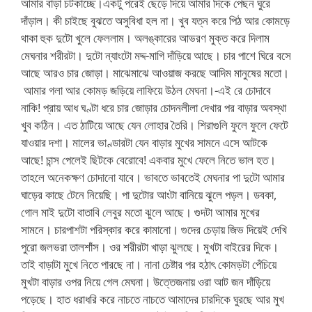
আমার বাড়া চটকাচ্ছে।একটু পরেই ছেড়ে দিয়ে আমার দিকে পেছন ঘুরে
দাঁড়াল। কী চাইছে বুঝতে অসুবিধা হল না। খুব যত্ন করে পিঠ আর কোমড়ে
থাকা হুক দুটো খুলে ফেললাম। অলঙ্কারের আভরণ মুক্ত করে দিলাম
মেঘনার শরীরটা। দুটো ন্যাংটো মদ্দ-মাগি দাঁড়িয়ে আছে। চার পাশে ঘিরে বসে
আছে আরও চার জোড়া। মাঝেমাঝে আওয়াজ করছে আদিম মানুষের মতো।
আমার গলা আর কোমড় জড়িয়ে লাফিয়ে উঠল মেঘনা।-এই রে চোদাবে
নাকি! প্রায় আধ ঘণ্টা ধরে চার জোড়ার চোদনলীলা দেখার পর বাড়ার অবস্থা
খুব কঠিন। এত ঠাটিয়ে আছে যেন লোহার তৈরি। শিরাগুলি ফুলে ফুলে ফেটে
যাওয়ার দশা। মালের ভাণ্ডারটা যেন বাড়ার মুখের সামনে এসে আটকে
আছে! চান্স পেলেই ছিটকে বেরোবে! একবার মুখে ফেলে নিতে ভাল হত।
তাহলে অনেকক্ষণ চোদানো যাবে। ভাবতে ভাবতেই মেঘনার পা দুটো আমার
ঘাড়ের কাছে টেনে নিয়েছি। পা দুটোর আংটা বানিয়ে ঝুলে পড়ল। ডবকা,
গোল মাই দুটো বাতাবি লেবুর মতো ঝুলে আছে। গুদটা আমার মুখের
সামনে। চারপাশটা পরিস্কার করে কামানো। গুদের চেড়ায় জিভ দিয়েই দেখি
পুরো জলভরা তালশাঁস। ওর শরীরটা খাড়া ঝুলছে। মুখটা বাইরের দিকে।
তাই বাড়াটা মুখে নিতে পারছে না। নানা চেষ্টার পর হঠাৎ কোমড়টা পেঁচিয়ে
মুখটা বাড়ার ওপর নিয়ে গেল মেঘনা। উত্তেজনায় ওরা আট জন দাঁড়িয়ে
পড়েছে। হাত ধরাধরি করে নাচতে নাচতে আমাদের চারদিকে ঘুরছে আর মুখ