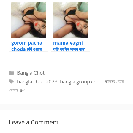
ভোদার বাল কেটেছে
gorom pacha
mama vagni
choda চর্বি ওয়ালা
কচি ভাগ্নি মামার বাড়া
পাছায় গরম চোদাচোদি
গুদে নিয়ে ফিদা
Categories
Bangla Choti
Tags
bangla choti 2023
,
bangla group choti
,
কাজের মেয়ে
চোদার গল্প
Leave a Comment