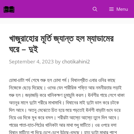
Skip
Menu
to
content
খাজুরাহোর মূর্তি জ্যান্ত হল ম্যাডামের
ঘরে – দুই
September 4, 2023
by
chotikahini2
চোষা-চাটা পর্ব শেষে শুরু হল চোদা পর্ব। বিষানপ্রীত এবার ওনির কাছে
নিজেকে ছেড়ে দিয়েছে। ওদের যেন শারীরিক শক্তি আর নমনীয়তার লড়াই
শুরু হল। জড়াজড়ি করে খানিকক্ষণ চুমাচুমি করল। ঊর্বশীর গায়ে লেগে থাকা
অতনুর মালে দুটো শরীরে মাখামাখি। বিষানের মাই দুটো ভাল করে চটকে
দিল আবে। অতনু মেঝেতে চিত হয়ে শুয়ে পড়তেই ঊর্বশী বাড়াটা গুদে ভরে
নিয়ে ওর দিকে মুখ করে বসল। শরীরটা আস্তে আস্তে তুলে দিল আবে।
পায়ের পাতা-হাত-পিঠের খানিকটা আর মাথা শুধু মাটিতে। ওর ওপরে বসা
বিষান মাটিতে পা দিয়ে চেপে চেপে উঠছে-বসছে। হাত দুটো মাথার পাশে