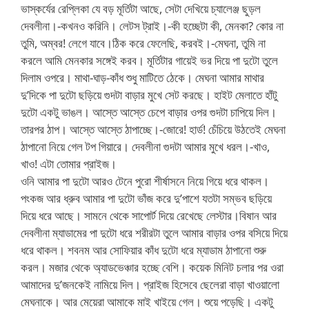
ভাস্কর্যের রেপ্লিকা যে বড় মূর্তিটা আছে, সেটা দেখিয়ে চ্যালেঞ্জ ছুড়ল
দেবলীনা।-কখনও করিনি। লেটস ট্রাই।-কী হচ্ছেটা কী, মেনকা? কোর না
তুমি, অম্বর! লেগে যাবে।ঠিক করে ফেলেছি, করবই।-মেঘনা, তুমি না
করলে আমি মেনকার সঙ্গেই করব। মূর্তিটার গায়েই ভর দিয়ে পা দুটো তুলে
দিলাম ওপরে। মাথা-ঘাড়-কাঁধ শুধু মাটিতে ঠেকে। মেঘনা আমার মাথার
দু’দিকে পা দুটো ছড়িয়ে গুদটা বাড়ার মুখে সেট করছে। হাইট মেলাতে হাঁটু
দুটো একটু ভাঙল। আস্তে আস্তে চেপে বাড়ার ওপর গুদটা চাপিয়ে দিল।
তারপর ঠাপ। আস্তে আস্তে ঠাপাচ্ছে।-জোরে! হার্ড! চেঁচিয়ে উঠতেই মেঘনা
ঠাপানো নিয়ে গেল টপ গিয়ারে। দেবলীনা গুদটা আমার মুখে ধরল।-খাও,
খাও! এটা তোমার প্রাইজ।
ওনি আমার পা দুটো আরও টেনে পুরো শীর্ষাসনে নিয়ে গিয়ে ধরে থাকল।
পংকজ আর ধ্রুব আমার পা দুটো ভাঁজ করে দু’পাশে যতটা সম্ভব ছড়িয়ে
দিয়ে ধরে আছে। সামনে থেকে সাপোর্ট দিয়ে রেখেছে লেস্টার।বিষান আর
দেবলীনা ম্যাডামের পা দুটো ধরে শরীরটা তুলে আমার বাড়ার ওপর বসিয়ে দিয়ে
ধরে থাকল। শবনম আর সোফিয়ার কাঁধ দুটো ধরে ম্যাডাম ঠাপানো শুরু
করল। মজার থেকে অ্যাডভেঞ্চার হচ্ছে বেশি। কয়েক মিনিট চলার পর ওরা
আমাদের দু’জনকেই নামিয়ে দিল। প্রাইজ হিসেবে ছেলেরা বাড়া খাওয়ালো
মেঘনাকে। আর মেয়েরা আমাকে মাই খাইয়ে গেল। শুয়ে পড়েছি। একটু