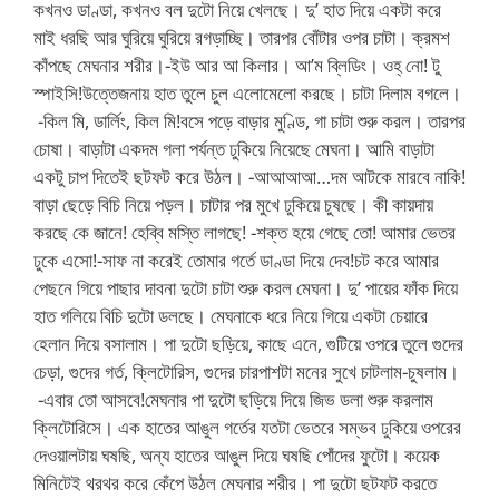
কখনও ডাণ্ডা, কখনও বল দুটো নিয়ে খেলছে। দু’ হাত দিয়ে একটা করে
মাই ধরছি আর ঘুরিয়ে ঘুরিয়ে রগড়াচ্ছি। তারপর বোঁটার ওপর চাটা। ক্রমশ
কাঁপছে মেঘনার শরীর।-ইউ আর আ কিলার। আ’ম ব্লিডিং। ওহ্ নো! টু
স্পাইসি!উত্তেজনায় হাত তুলে চুল এলোমেলো করছে। চাটা দিলাম বগলে।
-কিল মি, ডার্লিং, কিল মি!বসে পড়ে বাড়ার মুণ্ডি, গা চাটা শুরু করল। তারপর
চোষা। বাড়াটা একদম গলা পর্যন্ত ঢুকিয়ে নিয়েছে মেঘনা। আমি বাড়াটা
একটু চাপ দিতেই ছটফট করে উঠল। -আআআআ…দম আটকে মারবে নাকি!
বাড়া ছেড়ে বিচি নিয়ে পড়ল। চাটার পর মুখে ঢুকিয়ে চুষছে। কী কায়দায়
করছে কে জানে! হেব্বি মস্তি লাগছে! -শক্ত হয়ে গেছে তো! আমার ভেতর
ঢুকে এসো!-সাফ না করেই তোমার গর্তে ডাণ্ডা দিয়ে দেব!চট করে আমার
পেছনে গিয়ে পাছার দাবনা দুটো চাটা শুরু করল মেঘনা। দু’ পায়ের ফাঁক দিয়ে
হাত গলিয়ে বিচি দুটো ডলছে। মেঘনাকে ধরে নিয়ে গিয়ে একটা চেয়ারে
হেলান দিয়ে বসালাম। পা দুটো ছড়িয়ে, কাছে এনে, গুটিয়ে ওপরে তুলে গুদের
চেড়া, গুদের গর্ত, ক্লিটোরিস, গুদের চারপাশটা মনের সুখে চাটলাম-চুষলাম।
-এবার তো আসবে!মেঘনার পা দুটো ছড়িয়ে দিয়ে জিভ ডলা শুরু করলাম
ক্লিটোরিসে। এক হাতের আঙুল গর্তের যতটা ভেতরে সম্ভব ঢুকিয়ে ওপরের
দেওয়ালটায় ঘষছি, অন্য হাতের আঙুল দিয়ে ঘষছি পোঁদের ফুটো। কয়েক
মিনিটেই থরথর করে কেঁপে উঠল মেঘনার শরীর। পা দুটো ছটফট করতে