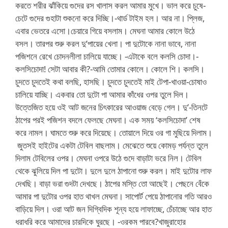
করতে শরীর ঝাঁকিয়ে গুদের রস খালাস করল আমার মুখে। ভাল করে চুষে-
চেটে গুদের গুহাটা শুকনো করে দিচ্ছি।-থার্ড টাইম হল। আর না। প্লিজ,
এবার ভেতরে এসো।চেয়ারে গিয়ে বসলাম। মেঘনা আমার কোলে উঠে
বসল। তারপর শুরু করল দু’পায়ের খেলা। পা দুটোকে নানা ভাবে, নানা
পজিশনে রেখে চোদনলীলা চালিয়ে যাচ্ছে। -এটাকে বলে কলসি চোদা।-
কলসিচোদা! সেটা আবার কী?-আমি তোমার কোলে। কোলে শি। কলসি।
চুদতে চুদতেই কথা বলছি, হাসছি। চুদতে চুদতেই মাই টেপা-খাওয়া-চোষাও
চালিয়ে যাচ্ছি। একবার তো দুটো পা আমার কাঁধের ওপর তুলে দিল।
উত্তেজিত হয়ে ওই আট জনের চিৎকারের আওয়াজ বেড়ে গেল। দু’-তিনটে
ঠাপের পরই পজিশন বদলে ফেলছে মেঘনা। এক সময় ‘কলসিচোদা’ শেষ
করে নামল। ঘামতে শুরু করে দিয়েছে। তোয়ালে দিয়ে ওর গা মুছিয়ে দিলাম।
জুতসই হাইটের একটা টেবিল বাছলাম। মেঝেতে শুয়ে কোমড় পর্যন্ত তুলে
দিলাম টেবিলের ওপর। মেঘনা ওপরে উঠে গুদে বাড়াটা ভরে নিল। টেবিল
থেকে ঝুলিয়ে দিল পা দুটো। দুলে দুলে ঠাপানো শুরু করল। মাই দুটোর লাফ
দেখছি। বাড়া ভরা গুদটা দেখছে। ঠাপের মস্তি তো আছেই। পেছনে বেঁকে
আমার পা দুটোর ওপর হাত থাখল মেঘনা। সাপোর্ট পেয়ে ঠাপানোর গতি আরও
বাড়িয়ে দিল। ওরা আট জন দিগ্বিদিক শূন্য হয়ে লাফাচ্ছে, চেঁচাচ্ছে আর হাত
ধরাধরি করে আমাদের চারদিকে ঘুরছে। -ওরকম পারবে?খাজুরাহোর