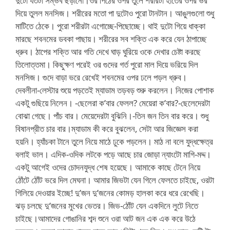
দুটো যতটা সম্ভব ছড়ানো।ওর পিঠের ওপর তুলে শরীরটা হাতের ওপর ভর
দিয়ে তুলল মনসিজ। শরীরের মতো পা দুটোও পুরো টানটান। আঙুলগুলো শুধু
মাটিতে ঠেকে। পুরো শরীরটা এগোচ্ছে-পিছোচ্ছে। থাই দুটো গিয়ে ধাক্কা
মারছে শবনমের ডবকা পাছায়। শরীরের সব শক্তি এক করে যেন ঠাপাচ্ছে
ধ্রুব। ঠাপের শক্তি আর গতি দেখে ঘাড় ঘুরিয়ে ওকে দেখার চেষ্টা করছে
তিলোত্তমা। কিছুক্ষণ পরেই ওর গুদের গর্ত পুরো মাল দিয়ে ভরিয়ে দিল
মনসিজ। গুদে বাড়া ভরে রেখেই শবনমের ওপর ঢলে পড়ল ধ্রুব।
দেবলীনা-লেস্টার শুয়ে পড়তেই ম্যাডাম তড়বড় শুরু করলেন। নিজের পোশাক
একটু গুছিয়ে নিলেন। -ছেলেরা ক’বার ফেলল? মেয়েরা ক’বার?-ছেলেদেরটা
বোঝা গেছে। পাঁচ বার। মেয়েদেরটা বুঝিনি।-তিন জন তিন বার করে। শুধু
বিষানপ্রীত চার বার।ম্যাডাম কী করে বুঝলেন, সেটা আর জিজ্ঞেস করা
হয়নি। হ্যাঁচকা টানে তুলে নিয়ে মাঠে ঢুকে পড়লেন। মাঠ না বলে যুদ্ধক্ষেত্র
বলাই ভাল। এদিক-ওদিক লটকে পড়ে আছে চার জোড়া ন্যাংটো মাগি-মদ্দ।
একটু আগেই ওদের চোদনযুদ্ধ শেষ হয়েছে। আমাকে কাছে টেনে নিয়ে
ঠোঁটে ঠোঁট ভরে দিল মেঘনা। আমার জিভটা যেন গিলে ফেলতে চাইছে, ওরটা
গিলিয়ে দেওয়ার ইচ্ছে! দু’জন দু’জনের কোমড় হালকা করে ধরে রেখেছি।
ঝড় চলছে দু’জনের মুখের ভেতর। জিভ-ঠোঁট যেন একদিনে লুটে নিতে
চাইছে।আমাদের গোঙানির শব্দ শুনে ওরা আট জন এক এক করে উঠে