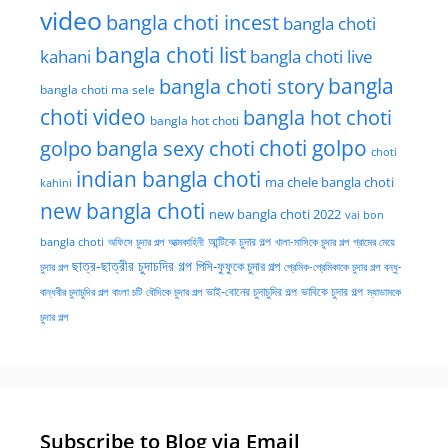
video
bangla choti incest
bangla choti
bangla choti list
kahani
bangla choti live
bangla choti story
bangla
bangla choti ma sele
choti video
bangla hot choti
bangla hot choti
golpo
choti golpo
bangla sexy choti
choti
indian bangla choti
ma chele bangla choti
kahini
new bangla choti
new bangla choti 2022
vai bon
অফিসে চুদার গল্প
আত্মকাহিনী
আন্টিকে চুদার গল্প
খালা-মাসিকে চুদার গল্প
গ্রামের মেয়ে
bangla choti
ছাত্র-ছাত্রীর চুদাচদির গল্প
পিসি-ফুফুকে চুদার গল্প
চুদার গল্প
প্রেমিক-প্রেমিকাকে চুদার গল্প
বন্ধু-
ভাই-বোনের চুদাচুদির গল্প
ভাবিকে চুদার গল্প
বান্ধবীর চুদাচুদির গল্প
বাংলা চটি
বৌদিকে চুদার গল্প
ম্যাডামকে
চুদার গল্প
Subscribe to Blog via Email