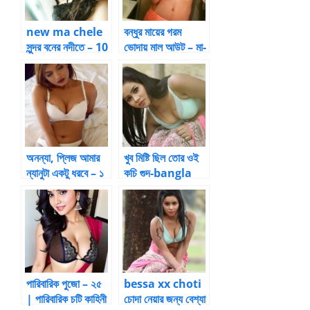
new ma chele
বন্ধুর মায়ের গরম
সুন্দর বনের নদীতে – 10
ভোদায় মাল আউট – মা-
ছেলের চুদার গল্প
অনন্যা, প্লিজ আমার
খুব মিষ্টি ছিল তোর ওই
ন্যানুটা একটু ধরবে – ১
কচি গুদ-bangla
|
choti boudi
BanglaChotika
hini
পারিবারিক পুজো – ২৫
bessa xx choti
| পারিবারিক চটি কাহিনী
চোদা নেয়ার জন্য বেশ্যা