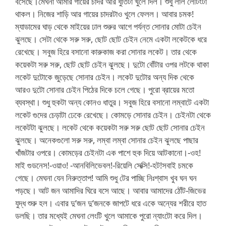
বসেছে।মেঘনা আমার গায়ের চাদর আর ধুতিটা খুলে দিল। শুধু লাল লেটিংটা
থাকল। নিজের শাড়ি আর গায়ের চাদরটাও খুলে ফেলল। আবার চমক!
ম্যাডামের ঘাড় থেকে মাইয়ের ঢাল শুরুর আগে পর্যন্ত সোনার মোটা চেইন
ঝুলছে। সেটা থেকে সরু সরু, ছোট ছোট চেইন নেমে একটা লকেটকে ধরে
রেখেছে। সবুজ হিরে বসানো কারুকাজ করা সোনার লকেট। তার থেকে
কয়েকটা সরু সরু, ছোট ছোট চেইন ঝুলছে। দুটো বোঁটার ওপর লটকে থাকা
লকেট দুটোকে জুড়েছে সোনার চেইন। লকেট দুটোর অন্য দিক থেকে
আরও দুটো সোনার চেইন পিঠের দিকে চলে গেছে। পুরো ব্রায়ের মতো
ব্যবস্থা। শুধু হুকটা অন্য কোনও ধাতুর। সবুজ হিরে বসানো লম্বাটে একটা
লকেট গুদের চেড়াটা ঢেকে রেখেছে। কোমড়ে সোনার চেইন। চেইনটা থেকে
লকেটটা ঝুলছে। লকেট থেকে কয়েকটা সরু সরু ছোট ছোট সোনার চেইন
ঝুলছে। অনেকগুলো সরু সরু, লম্বা লম্বা সোনার চেইন ঝুলছে পাছার
খাঁজটার ওপরে। কোমড়ের চেইনটা এক পাশে হুক দিয়ে আটকানো।-ওহ!
মাই গুডনেস!-ওয়াও! -আনবিলিভেবল!-রিয়েলি সেক্সি!-হট!সবাই চমকে
গেছে। মেঘনা যেন নিরুত্তাপ! আমি শুধু টের পাচ্ছি নিঃশ্বাস খুব ঘন ঘন
পড়ছে। আট জন আমাদির ঘিরে বসে আছে। আবার আমাদের ঠোঁট-জিভের
যুদ্ধ শুরু হল। এবার দু’জন দু’জনকে জাপটে ধরে একে অন্যের শরীরে হাত
ডলছি। তার মধ্যেই মেঘনা লেংটি খুলে আমাকে পুরো ন্যাংটো করে দিল।