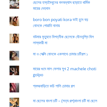
ছেলের হস্তমৈথুনের বদঅভ্যাস ছাড়াতে ধার্মিক
মায়ের দেহদান
boro bon poyati kora ভাই চুদে বড়
বোনকে পোয়াতি বানায়
বউমার মৃত্যুতে বিপত্নীক ছেলেকে যৌনতৃপ্তি দিল
লাস্যময়ী মা
মা ও সেক্সি বোনকে একসাথে চোদার চটিগল্প ১
মায়ের গুদে মাল ফেলার সুখ 2 machele choti
golpo
শ্বশুরবাড়িতে কচি শালি চোদার গল্প
মা ছেলের বাংলা চটি – (সত্য গল্প)বাংলা চটি মা ছেলে