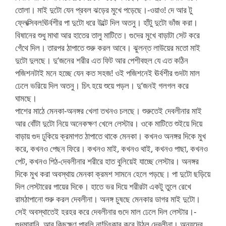
তোলা। মাই দুটো যেন প্রবল ঝড়ের মুখে পড়েছে।-ওয়াও! দে আর টু
ফ্লেক্সিবল!ঊর্বশীর পা দুটো ধরে উল্টে দিল অতনু। হাঁটু দুটো ভাঁজ করা।
বিষানের শুধু মাথা আর হাতের তালু মাটিতে। গুদের মুখে বাড়াটা সেট করে
গেঁথে দিল। তারপর ঠাপাতে শুরু করল আবে। ঝুলন্ত লাউয়ের মতো মাই
দুটো দুলছে। দু’জনের শরীর এত ফিট আর পেশীবহুল যে এত কঠিন
পজিশনটাই মনে হচ্ছে যেন কত সহজ! ওই পজিশনেই ঊর্বশীর গুদটা মাল
ঢেলে ভরিয়ে দিল অতনু। চিৎ হয়ে শুয়ে পড়ল। দু’জনই গলগল করে
ঘামছে।
পাশের মাঠে মেনকা-অনঙ্গর খেলা তখনও চলছে। শুরুতেই দেবলীনার মাই
আর বোঁটা দুটো নিয়ে অনেকক্ষণ খেলে লেস্টার। ওকে মাটিতে শুইয়ে দিয়ে
বাড়ায় গুদ ঢুকিয়ে ক্রমাগত ঠাপাতে থাকে মেনকা। কখনও অনঙ্গর দিকে মুখ
করে, কখনও পেছন ফিরে। কখনও মাই, কখনও থাই, কখনও পাছা, কখনও
পেট, কখনও পিঠ-দেবলীনার শরীরে হাত বুলিয়েই যাচ্ছে লেস্টার। অনঙ্গর
দিকে মুখ করা অবস্থায় মেনকা ক্রমশ সামনে হেলে পড়ছে। পা দুটো ছড়িয়ে
দিল লেস্টারের পায়ের দিকে। হাতে ভর দিয়ে শরীরটা একটু তুলে রেখে
রামঠাপানো শুরু করল দেবলীনা। অনঙ্গ চুষছে মেনকার ডাগর মাই দুটো।
সেই অবস্থাতেই হরহর করে দেবলীনার গুদে মাল ঢেলে দিল লেস্টার।-
গুদমারানি, আর কিছুক্ষণ পারলি না!চিৎকার করে উঠল দেবলীনা। অন্যদের