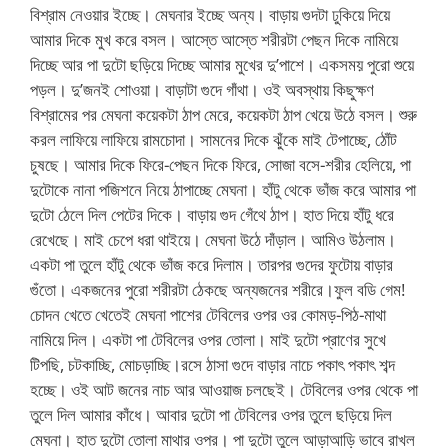
বিশ্রাম নেওয়ার ইচ্ছে। মেঘনার ইচ্ছে অন্য। বাড়ায় গুদটা ঢুকিয়ে দিয়ে
আমার দিকে মুখ করে বসল। আস্তে আস্তে শরীরটা পেছন দিকে নামিয়ে
দিচ্ছে আর পা দুটো ছড়িয়ে দিচ্ছে আমার মুখের দু’পাশে। একসময় পুরো শুয়ে
পড়ল। দু’জনই শোওয়া। বাড়াটা গুদে গাঁথা। ওই অবস্থায় কিছুক্ষণ
বিশ্রামের পর মেঘনা কয়েকটা ঠাপ মেরে, কয়েকটা ঠাপ খেয়ে উঠে বসল। শুরু
করল লাফিয়ে লাফিয়ে রামচোদা। সামনের দিকে ঝুঁকে মাই টেপাচ্ছে, ঠোঁট
চুষছে। আমার দিকে ফিরে-পেছন দিকে ফিরে, সোজা বসে-শরীর হেলিয়ে, পা
দুটোকে নানা পজিশনে নিয়ে ঠাপাচ্ছে মেঘনা। হাঁটু থেকে ভাঁজ করে আমার পা
দুটো ঠেলে দিল পেটের দিকে। বাড়ায় গুদ গেঁথে ঠাপ। হাত দিয়ে হাঁটু ধরে
রেখেছে। মাই চেপে ধরা থাইয়ে। মেঘনা উঠে দাঁড়াল। আমিও উঠলাম।
একটা পা তুলে হাঁটু থেকে ভাঁজ করে দিলাম। তারপর গুদের ফুটোয় বাড়ার
গুঁতো। একজনের পুরো শরীরটা ঠেকছে অন্যজনের শরীরে।ফুল বডি গেম!
চোদন খেতে খেতেই মেঘনা পাশের টেবিলের ওপর ওর কোমড়-পিঠ-মাথা
নামিয়ে দিল। একটা পা টেবিলের ওপর তোলা। মাই দুটো প্রাণের সুখে
টিপছি, চটকাচ্ছি, মোচড়াচ্ছি।রসে ঠাসা গুদে বাড়ার নাচে পকাৎ পকাৎ শব্দ
হচ্ছে। ওই আট জনের নাচ আর আওয়াজ চলছেই। টেবিলের ওপর থেকে পা
তুলে দিল আমার কাঁধে। আবার দুটো পা টেবিলের ওপর তুলে ছড়িয়ে দিল
মেঘনা। হাত দুটো তোলা মাথার ওপর। পা দুটো তুলে আড়াআড়ি ভাবে রাখল