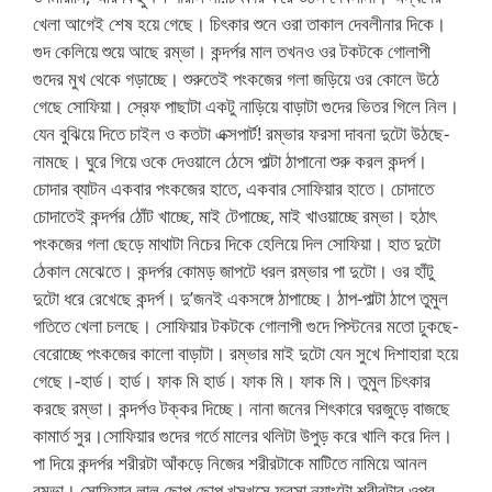
খেলা আগেই শেষ হয়ে গেছে। চিৎকার শুনে ওরা তাকাল দেবলীনার দিকে।
গুদ কেলিয়ে শুয়ে আছে রম্ভা। কন্দর্পর মাল তখনও ওর টকটকে গোলাপী
গুদের মুখ থেকে গড়াচ্ছে। শুরুতেই পংকজের গলা জড়িয়ে ওর কোলে উঠে
গেছে সোফিয়া। স্রেফ পাছাটা একটু নাড়িয়ে বাড়াটা গুদের ভিতর গিলে নিল।
যেন বুঝিয়ে দিতে চাইল ও কতটা এক্সপার্ট! রম্ভার ফরসা দাবনা দুটো উঠছে-
নামছে। ঘুরে গিয়ে ওকে দেওয়ালে ঠেসে পাল্টা ঠাপানো শুরু করল কন্দর্প।
চোদার ব্যাটন একবার পংকজের হাতে, একবার সোফিয়ার হাতে। চোদাতে
চোদাতেই কন্দর্পর ঠোঁট খাচ্ছে, মাই টেপাচ্ছে, মাই খাওয়াচ্ছে রম্ভা। হঠাৎ
পংকজের গলা ছেড়ে মাথাটা নিচের দিকে হেলিয়ে দিল সোফিয়া। হাত দুটো
ঠেকাল মেঝেতে। কন্দর্পর কোমড় জাপটে ধরল রম্ভার পা দুটো। ওর হাঁটু
দুটো ধরে রেখেছে কন্দর্প। দু’জনই একসঙ্গে ঠাপাচ্ছে। ঠাপ-পাল্টা ঠাপে তুমুল
গতিতে খেলা চলছে। সোফিয়ার টকটকে গোলাপী গুদে পিস্টনের মতো ঢুকছে-
বেরোচ্ছে পংকজের কালো বাড়াটা। রম্ভার মাই দুটো যেন সুখে দিশাহারা হয়ে
গেছে।-হার্ড। হার্ড। ফাক মি হার্ড। ফাক মি। ফাক মি। তুমুল চিৎকার
করছে রম্ভা। কন্দর্পও টক্কর দিচ্ছে। নানা জনের শিৎকারে ঘরজুড়ে বাজছে
কামার্ত সুর।সোফিয়ার গুদের গর্তে মালের থলিটা উপুড় করে খালি করে দিল।
পা দিয়ে কন্দর্পর শরীরটা আঁকড়ে নিজের শরীরটাকে মাটিতে নামিয়ে আনল
রম্ভা। সোফিয়ার লাল ছোপ ছোপ খসখসে ফরসা ন্যাংটো শরীরটার ওপর