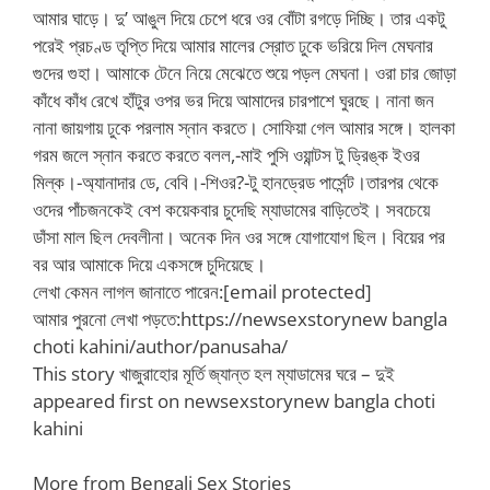
আমার ঘাড়ে। দু’ আঙুল দিয়ে চেপে ধরে ওর বোঁটা রগড়ে দিচ্ছি। তার একটু
পরেই প্রচণ্ড তৃপ্তি দিয়ে আমার মালের স্রোত ঢুকে ভরিয়ে দিল মেঘনার
গুদের গুহা। আমাকে টেনে নিয়ে মেঝেতে শুয়ে পড়ল মেঘনা। ওরা চার জোড়া
কাঁধে কাঁধ রেখে হাঁটুর ওপর ভর দিয়ে আমাদের চারপাশে ঘুরছে। নানা জন
নানা জায়গায় ঢুকে পরলাম স্নান করতে। সোফিয়া গেল আমার সঙ্গে। হালকা
গরম জলে স্নান করতে করতে বলল,-মাই পুসি ওয়ান্টস টু ড্রিঙ্ক ইওর
মিল্ক।-অ্যানাদার ডে, বেবি।-শিওর?-টু হানড্রেড পার্সেন্ট।তারপর থেকে
ওদের পাঁচজনকেই বেশ কয়েকবার চুদেছি ম্যাডামের বাড়িতেই। সবচেয়ে
ডাঁসা মাল ছিল দেবলীনা। অনেক দিন ওর সঙ্গে যোগাযোগ ছিল। বিয়ের পর
বর আর আমাকে দিয়ে একসঙ্গে চুদিয়েছে।
লেখা কেমন লাগল জানাতে পারেন:[email protected]
আমার পুরনো লেখা পড়তে:https://newsexstorynew bangla
choti kahini/author/panusaha/
This story খাজুরাহোর মূর্তি জ্যান্ত হল ম্যাডামের ঘরে – দুই
appeared first on newsexstorynew bangla choti
kahini
More from Bengali Sex Stories