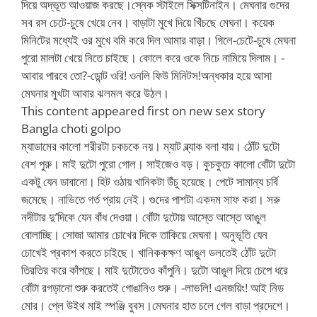
দিয়ে অদ্ভূত আওয়াজ করছে।স্নেক স্টাইলে সিক্সটিনাইন। মেঘনার গুদের
সব রস চেটে-চুষে খেয়ে নেব। বাড়াটা মুখে দিয়ে খিঁচছে মেঘনা। কয়েক
মিনিটের মধ্যেই ওর মুখে বমি করে দিল আমার বাড়া। গিলে-চেটে-চুষে মেঘনা
পুরো মালটা খেয়ে নিতে চাইছে। কোলে করে ওকে নিচে নামিয়ে দিলাম। -
আবার পারবে তো?-ডোন্ট ওরি! ওনলি ফিউ মিনিটস!অন্ধকার হয়ে আসা
মেঘনার মুখটা আবার ঝলমল করে উঠল।
This content appeared first on new sex story
Bangla choti golpo
ম্যাডামের কালো শরীরটা চকচকে নয়। ম্যাট ব্ল্যাক বলা যায়। ঠোঁট দুটো
বেশ পুরু। মাই দুটো পুরো গোল। সাইজেও বড়। কুচকুচে কালো বোঁটা দুটো
একটু যেন ডাবানো। হিট ওঠায় খানিকটা উঁচু হয়েছে। পেটে সামান্য চর্বি
জমেছে। নাভিতে গর্ত প্রায় নেই। গুদের পাশটা একদম সাফ করা। সরু
নদীটার দু’দিকে যেন বাঁধ দেওয়া। বোঁটা দুটোয় আস্তে আস্তে আঙুল
বোলাচ্ছি। সোজা আমার চোখের দিকে তাকিয়ে মেঘনা। অনুভূতি যেন
চোখেই প্রকাশ করতে চাইছে। খানিককক্ষণ আঙুল ডলতেই ঠোঁট দুটো
তিরতির করে কাঁপছে। মাই দুটোতেও কাঁপুনি। দুটো আঙুল দিয়ে চেপে ধরে
বোঁটা রগড়ানো শুরু করতেই গোঙানিও শুরু। -লাভলি! এনজয়িং! আই নিড
মোর। প্লে উইথ মাই স্পঞ্জি বুবস।মেঘনার হাত চলে গেল বাড়া প্রদেশে।