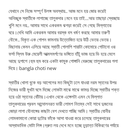
যেখানে সে নিজে সম্পূর্ণ উলঙ্গ অবস্থায়.. আজ মনে হয় জোর করেই
অনিচ্ছুক স্বাতীকে লাগাচ্ছে তালুকদার।মনে হয় তাই…আর তাছাড়া স্বেচ্ছায়
খুশি মনে নয়.. আমার সাথে একরকম ঝগড়া করেই সে গেছে মিল্লাতের
ঘরে।দেখি আমি একরকম আমার বয়স্ক বস ধর্ষণ করছে আমার তরুণী
বৌকে.. বিকৃত এক গোপন কামনায় উত্তেজিত হয়ে উঠি ভেতর ভেতর।
বিছানায় কেমন এলিয়ে আছে স্বাতী গোলাপি শায়াটা কোমোরে গোটানো ওর
ফর্সা স্লিম উরু মেয়েলী আত্মসমর্পণের ভঙ্গিতে হাঁটু ভাজ হয়ে ভি হয়ে মেলে
আছে দুপাশে।হুম হুম করে একটা কামুক গোঙ্গানি বেরুচ্ছে তালুকদারের গলা
দিয়ে। bangla choti new
স্বাতীর খোলা বুকে বড় আপেলের মত কিছুটা ঢলে যাওয়া নরম স্তনের উপর
নিজের ভারী মুখটা ঘসে দিচ্ছে লোকটা মাঝে মাঝে কামড় দিচ্ছে স্বাতীর শক্ত
হয়ে ওঠা স্তনের বোঁটায়।এখান থেকে এঙ্গেলটা এমন যে মিল্লাত
তালুকদারের প্রবল আন্দোলনরত ভারী লোমশ নিতম্ব সেই সাথে দুজনের
জোড়া লাগা যৌনাঙ্গের কাছটা বেশ দেখতে পাচ্ছি আমি। স্বাতীর যোনীর
লোমকামানো কোয়া দুটোর ফাঁকে আসা যাওয়া করে চলেছে তালুকদারের
অস্বাভাবিক মোটা লিঙ্গ।দ্রুত লয় দেখে মনে হচ্ছে চুড়ান্ত বিকিরণের পর্যায়ে