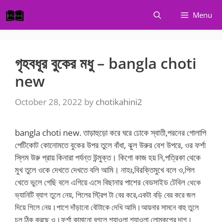
Skip
Menu
to
content
গৃহবধূর বুকের মধু – bangla choti
new
October 28, 2022
by
chotikahini2
bangla choti new. তাড়াহুড়ো করে ঘরে ঢোকে স্বাতী,পরনের গোলাপি
পেটিকোট কোনোমতে বুকের উপর তুলে বাঁধা, ঝুল উরুর বেশ উপরে, ওর ফর্শা
স্লিম উরু প্রায় কিনারা পর্যন্ত উন্মুক্ত। কিগো কাজ হয় নি,পত্রিকা থেকে
মুখ তুলে ওকে দেখতে দেখতে বলি আমি। নাহঃ,বিরক্তিমুখে বলে ও,পিল
খেতে ভুলে গেছি বলে এগিয়ে এসে বিছানার পাশের বেডসাইড টেবিল
থেকে
ভ্যানিটি ব্যাগ তুলে নেয়, পিলের স্ট্রিপ টা বের করে,একটা বড়ি বের করে জল
দিয়ে গিলে নেয়।পাশে দাঁড়ানো বৌটাকে দেখি আমি।আয়নার সামনে বাহু তুলে
চুল ঠিক করছে ও।ফর্শা কামানো বগলে শ্যাওলা শ্যাওলা লোমকুপের দাগ।