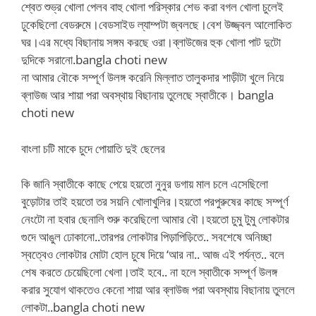
শ্বেত শুভ্র খোলা পেলব বাহু খোলা পরিস্কার শেভ করা বগল খোলা চুলেই
ঢুকেছিলো বেডরুমে।বেডসাইড ল্যাম্পটা জ্বলছে।বেশ উজ্জ্বল আলোকিত
ঘর।এর মধ্যে বিছানায় সঙ্গম করছে ওরা।ব্লাউজের হুক খোলা পাট দুটো
দুদিকে সরানো.bangla choti new
না আমার বৌকে সম্পূর্ণ উলঙ্গ করেনি মিল্লাত তালুকদার শাড়ীটা খুলে নিয়ে
ব্লাউজ আর শায়া পরা অবস্থায় বিছানায় তুলেছে স্বাতীকে। bangla
choti new
বাংলা চটি মাকে চুদে পোয়াতি দুই ছেলের
কি জানি স্বাতীকে কাছে পেয়ে হয়তো নুনুর ডগায় মাল চলে এসেছিলো
বুড়োটার তাই হয়তো তর সয়নি খোলাখুলির।হয়তো পরপুরুষের কাছে সম্পূর্ণ
নেংটো না হবার ছেনালি শুরু করেছিলো আমার বৌ।হয়তো চুমু টুমু লোকটার
গুদে আঙুল ঢোকানো..তারপর লোকটার পিড়াপিড়িতে.. সবশেষে অনিচ্ছা
স্বত্বেও লোকটার মোটা হোল চুষে দিয়ে ‘আর না.. আজ এই পর্যন্ত.. বলে
শেষ করতে চেয়েছিলো খেলা।তাই হবে.. না হলে স্বাতীকে সম্পূর্ণ উলঙ্গ
করার সুযোগ থাকতেও কেনো শায়া আর ব্লাউজ পরা অবস্থায় বিছানায় তুললে
লোকটা..bangla choti new