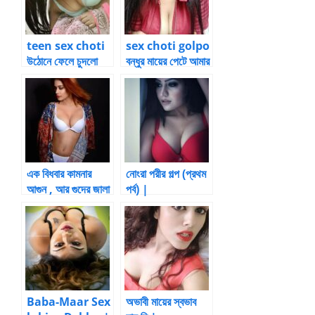
teen sex choti
sex choti golpo
উঠোনে ফেলে চুদলো
বন্ধুর মায়ের পেটে আমার
বাচ্চা পার্ট-7 by
Monen
এক বিধবার কামনার
নোংরা পরীর গল্প (প্রথম
আগুন , আর গুদের জালা
পর্ব) |
BanglaChotika
hini
Baba-Maar Sex
অভাবী মায়ের স্বভাব