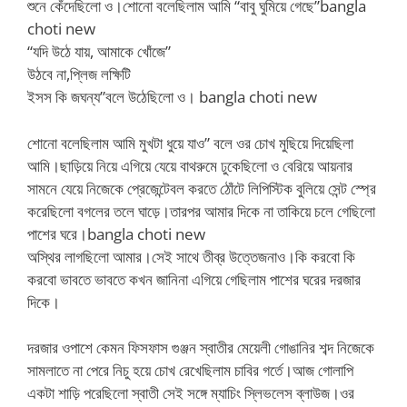
শুনে কেঁদেছিলো ও।শোনো বলেছিলাম আমি “বাবু ঘুমিয়ে গেছে”bangla
choti new
“যদি উঠে যায়, আমাকে খোঁজে”
উঠবে না,প্লিজ লক্ষিটি
ইসস কি জঘন্য”বলে উঠেছিলো ও। bangla choti new
শোনো বলেছিলাম আমি মুখটা ধুয়ে যাও” বলে ওর চোখ মুছিয়ে দিয়েছিলা
আমি।ছাড়িয়ে নিয়ে এগিয়ে যেয়ে বাথরুমে ঢুকেছিলো ও বেরিয়ে আয়নার
সামনে যেয়ে নিজেকে প্রেজেন্টেবল করতে ঠোঁটে লিপিস্টিক বুলিয়ে সেন্ট স্প্রে
করেছিলো বগলের তলে ঘাড়ে।তারপর আমার দিকে না তাকিয়ে চলে গেছিলো
পাশের ঘরে।bangla choti new
অস্থির লাগছিলো আমার।সেই সাথে তীব্র উত্তেজনাও।কি করবো কি
করবো ভাবতে ভাবতে কখন জানিনা এগিয়ে গেছিলাম পাশের ঘরের দরজার
দিকে।
দরজার ওপাশে কেমন ফিসফাস গুঞ্জন স্বাতীর মেয়েলী গোঙানির শব্দ নিজেকে
সামলাতে না পেরে নিচু হয়ে চোখ রেখেছিলাম চাবির গর্তে।আজ গোলাপি
একটা শাড়ি পরেছিলো স্বাতী সেই সঙ্গে ম্যাচিং স্লিভলেস ব্লাউজ।ওর