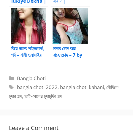
lukiye Dekha |
যায় নি |
BanglaChotika
BanglaChotika
hini
hini
বিয়ে নামের সাইনবোর্ড,
মাদার চোদ আর
পর্ব – শালী দুলাভাইর
বাহেনচোদ – 7 by
খেলা (৩) |
soirini
BanglaChotika
hini
Categories
Bangla Choti
Tags
bangla choti 2022
,
bangla choti kahani
,
বৌদিকে
চুদার গল্প
,
ভাই-বোনের চুদাচুদির গল্প
Leave a Comment