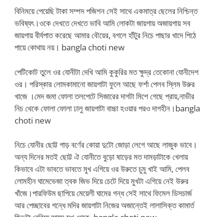
বিনিময়ে পেয়েছি টাকা সম্পদ পজিশন সেই সাথে একমাত্র ছেলের নিশ্চিন্ত
ভবিষ্যৎ।ওকে দেখতে দেখতে ভাবি আমি লোকটা জায়গায় অজায়গায় সব
জায়গায় বীর্যপাত করেছে আমার বৌয়ের, বগলে হাঁটুর নিচে পাছার খাদে পিঠে
পায়ে কোথায় নয়। bangla choti new
পেটিকোট তুলে ওর যোনীটা দেখি আমি কুকুরির মত ক্ষুদ্র তেকোনা যোনীদেশ
ওর। পরিস্কার লোমকামানো জায়গাটা ফুলে আছে ফর্শা পেলব স্লিম উরুর
খাজে ।মেদ জমা ফোলা তলপেটে সিজারের দাগটা মিশে গেছে প্রায়,নাভীর
নিচ থেকে ফোলা ফোলা ঢালু জায়গাটা বাচ্চা হওয়ার পরও দাগহীন।bangla
choti new
নিচে যোনীর ছোট্ট গাড় বর্ণের কোয়া দুটো জোড়া লেগে আছে লাজুক ভাবে।
অন্য দিনের মতই ছোট্ট ঐ যোনীতে বুড়ো ষাড়ের মত দামড়াটাকে খেলায়
কিভাবে এটা ভাবতে ভাবতে মুখ এগিয়ে ওর উরুতে চুমু খাই আমি, পেলব
লোমহীন ঘামেভেজা ত্বক জিভ দিয়ে চেটে দিয়ে মুখটা এগিয়ে নেই উরুর
খাঁজে।পারফিউম ছাপিয়ে মেয়েলী ঘামের গন্ধ সেই সাথে ফিমেল ডিসচার্জ
আর পেচ্ছাবের গন্ধে মদির জায়গাটা নিজের অজান্তেই লালাসিক্ত কামার্ত