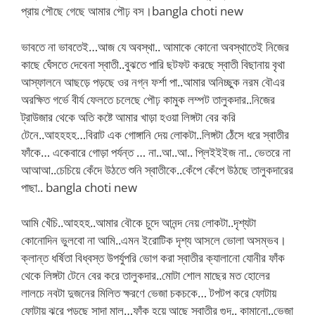
প্রায় পৌছে গেছে আমার পৌঢ় বস।bangla choti new
ভাবতে না ভাবতেই…আজ যে অবস্থা.. আমাকে কোনো অবস্থাতেই নিজের
কাছে ঘেঁসতে দেবেনা স্বাতী..বুঝতে পারি ছটফট করছে স্বাতী বিছানায় বৃথা
আস্ফালনে আছড়ে পড়ছে ওর নগ্ন ফর্শা পা..আমার অনিচ্ছুক নরম বৌএর
অরক্ষিত গর্ভে বীর্য ফেলতে চলেছে পৌঢ় কামুক লম্পট তালুকদার..নিজের
ট্রাউজার থেকে অতি কষ্টে আমার খাড়া হওয়া লিঙ্গটা বের করি
টেনে..আহহহহ…বিরাট এক গোঙ্গানি দেয় লোকটা..লিঙ্গটা ঠেঁসে ধরে স্বাতীর
ফাঁকে… একেবারে গোড়া পর্যন্ত … না..আ..আ.. প্লিইইইজ না.. ভেতরে না
আআআ..চেচিয়ে কেঁদে উঠতে শুনি স্বাতীকে..কেঁপে কেঁপে উঠছে তালুকদারের
পাছা.. bangla choti new
আমি খেঁচি..আহহহ..আমার বৌকে চুদে আনন্দ নেয় লোকটা..দৃশ্যটা
কোনোদিন ভুলবো না আমি..এমন ইরোটিক দৃশ্য আসলে ভোলা অসম্ভব।
ক্লান্ত ধর্ষিতা বিধ্বস্ত উপর্যুপরি ভোগ করা স্বাতীর ক্যালানো যোনীর ফাঁক
থেকে লিঙ্গটা টেনে বের করে তালুকদার..মোটা শোল মাছের মত হোলের
লালচে নবটা দুজনের মিলিত ক্ষরণে ভেজা চকচকে… টপটপ করে ফোটায়
ফোটায় ঝরে পড়ছে সাদা মাল…ফাঁক হয়ে আছে স্বাতীর গুদ.. কামানো..ভেজা