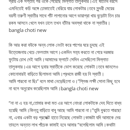
প্রায় এক সপ্তাহ পর ওকে পেয়েছে মিল্লাত তালুকদার।এই ষাটোর্ধ বয়সে
এমনিতেই কচি অঙ্গে ঢোকাতেই বেরিয়ে যায় লোকটার।তবে সুন্দরী মেয়ের
বয়সী তরুণী স্বাতীর সাথে গাঁট লাগানোর আগে ভায়াগ্রা খায় বুড়োটা তিন চার
রকম আসনে খেলে যখন ঢালে তখন হাঁটার অবস্থা থাকে না স্বাতীর।
bangla choti new
কি আর করা বউকে অন্য লোক নেংটা করে পাশের ঘরে চুদছে এই
উত্তেজনায় খেচে ফেলতাম আগে।একদিন সহ্য করতে না পেরে দরজার
ফুটোয় চোখ দেই আমি।আমাদের ফ্লাটে সেদিন এসেছিলো মিল্লাত
তালুকদার।এর আগে দুবার স্বাতীকে ভোগ করেছে লোকটা।তবে জানলেও
কোনোবারই বাড়িতে ছিলামনা আমি।প্রথমে রাজী হয় নি স্বাতী।
আমি পারবো না ছিঃ” বলে মাথা নেড়েছিলো ও।”প্লিজ লক্ষী সোনা কিছু হবে
না বলে অনুরোধ করেছিলাম আমি।bangla choti new
“না না এ হয় না,তোমার কথা মত এর আগে নোংরা লোকটাকে দেহ দিতে বাধ্য
হয়েছি আমি।কিন্তু বাড়িতে বাবু আছে আমি পারবো না।”তুমি বুঝতে পারছো
না, এবার একটা বড় প্রজেক্ট হাতে নিয়েছে লোকটা।কাজটা যদি আমাকে দেয়
তাহলে অন্তত লাখ পাঁচেক কামাই হবে আমার “বলেছিলাম আমি।কথাটা