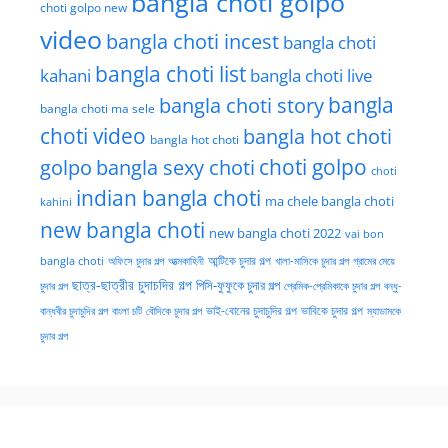
bangla choti golpo
choti golpo new
video
bangla choti incest
bangla choti
bangla choti list
kahani
bangla choti live
bangla choti story
bangla
bangla choti ma sele
choti video
bangla hot choti
bangla hot choti
golpo
choti golpo
bangla sexy choti
choti
indian bangla choti
ma chele bangla choti
kahini
new bangla choti
new bangla choti 2022
vai bon
অফিসে চুদার গল্প
আত্মকাহিনী
আন্টিকে চুদার গল্প
খালা-মাসিকে চুদার গল্প
গ্রামের মেয়ে
bangla choti
ছাত্র-ছাত্রীর চুদাচদির গল্প
পিসি-ফুফুকে চুদার গল্প
চুদার গল্প
প্রেমিক-প্রেমিকাকে চুদার গল্প
বন্ধু-
ভাই-বোনের চুদাচুদির গল্প
ভাবিকে চুদার গল্প
বান্ধবীর চুদাচুদির গল্প
বাংলা চটি
বৌদিকে চুদার গল্প
ম্যাডামকে
চুদার গল্প