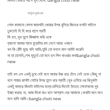
জিভটা বেরিয়ে আসে মুখ থেকে. bangla choti new
আপুকে চুদার গল্প
লোম কামানো ফোলা জায়গাটা কোয়ার উপর বুলিয়ে জিভের ডগাটা ফাটলে
ঢুকতেই হি হি করে হাসে স্বতী
কি হল, মুখ তুলে জিজ্ঞাসা করি ওকে
হ্যাংলা আমার সাথে বুড়োটার রস লেগে আছে ওখানে
বল কি ঠোঁট মুছে বলি আমি,তুমি তো বললে মাল আউট করেনি
না তা ঢালেনি,শেষ মুহূর্তে তো মনে হল পিল খাওয়ার কথাbangla choti
new
তাই বল এস একটু চুষে দেই বলে আবার উরু ধরে টেনে নেই ওকে।কিছু না
বলে শায়ার ঝাপটা পেটের উপর তুলে ধরে স্বাতী।মুখ এগিয়ে ওর ঝিনুকটা
একটু কামড়ে জিভটা ফাটলের মধ্যে চালিয়ে দিতেই উহহহ সোনাআআ খুব
ইচ্ছা করছে না, আজ দিবো যাও বলে আশ্বাস দেয় আমাকে।কথাটা শুনে মনে
মনে হাসি আমি।bangla choti new