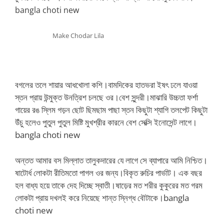
bangla choti new
Make Chodar Lila
বগলের তলে শায়ার আধখোলা কশি।বামদিকের হাতভরা ইষৎ ঢলে যাওয়া
স্তন প্রায় উন্মুক্ত উনত্রিশ চলছে ওর।বেশ সুন্দরী।মাঝারি উচ্চতা ফর্শা
গায়ের রঙ স্লিম গড়ন ছোট ছিমছাম পাছা স্তন কিছুটা শ্যাগি তলপেট কিছুটা
উঁচু হলেও পুতুল পুতুল মিষ্টি মুখশ্রীর কারনে বেশ সেক্সি ইনোসেন্ট লাগে।
bangla choti new
অন্তত আমার বস মিল্লাত তালুকদারের যে লাগে সে ব্যাপারে আমি নিশ্চিত।
ষাটোর্ধ লোকটা রীতিমতো পাগল ওর জন্য।বিকৃত রুচির পার্ভাট। এক বছর
হল বাধ্য হয়ে তাকে দেহ দিচ্ছে স্বাতী।ষাড়ের মত শরীর কুকুরের মত গরম
লোকটা প্রায় দখলই করে নিয়েছে শান্ত স্নিগ্ধ বৌটাকে।bangla
choti new