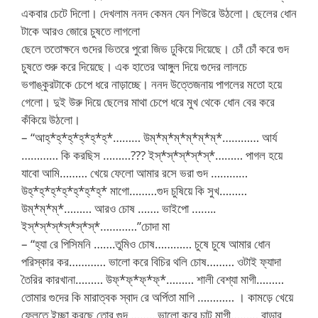
একবার চেটে দিলো। দেখলাম ননদ কেমন যেন শিউরে উঠলো। ছেলের ধোন
টাকে আরও জোরে চুষতে লাগলো
ছেলে ততোক্ষনে গুদের ভিতরে পুরো জিভ ঢুকিয়ে দিয়েছে। চোঁ চোঁ করে গুদ
চুষতে শুরু করে দিয়েছে। এক হাতের আঙ্গুল দিয়ে গুদের লালচে
ভগাঙ্কুরটাকে চেপে ধরে নাড়াচ্ছে। ননদ উত্তেজনায় পাগলের মতো হয়ে
গেলো। দুই উরু দিয়ে ছেলের মাথা চেপে ধরে মুখ থেকে ধোন বের করে
কঁকিয়ে উঠলো।
– “আহ্*হ্*হ্*হ্*হ্*হ্*……… উম্*ম্*ম্*ম্*ম্*ম্*………… আর্য
………… কি করছিস ………??? ইস্*স্*স্*স্*স্*……… পাগল হয়ে
যাবো আমি……… খেয়ে ফেলো আমার রসে ভরা গুদ …………
উহ্*হ্*হ্*হ্*হ্*হ্*হ্* মাগো………গুদ চুষিয়ে কি সুখ………
উম্*ম্*ম্*……… আরও চোষ ……. ভাইপো ……..
ইস্*স্*স্*স্*স্*স্*…………”চোদা মা
– “হ্যা রে পিসিমনি …….তুমিও চোষ………… চুষে চুষে আমার ধোন
পরিস্কার কর………… ভালো করে বিচির থলি চোষ……… ওটাই ফ্যাদা
তৈরির কারখানা……… উফ্*ফ্*ফ্*ফ্*……… শালী বেশ্যা মাগী………
তোমার গুদের কি মারাত্বক স্বাদ রে অর্পিতা মাগি ………… । কামড়ে খেয়ে
ফেলতে ইচ্ছা করছে তোর গুদ …….. ভালো করে চাট মাগী……… বাড়ার