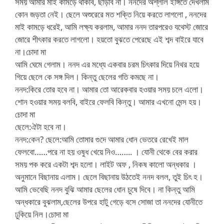
সময় আমার মাই কামড়ে থাকবি, ছাড়বি না। ননদের অশ্লীল ইঙ্গিতে দেখলাম
কোন জড়তা নেই। ছেলে অশুরেরে মত শক্তি নিয়ে করতে লাগলো , ননদের
মাই কামড়ে ধরেই, আমি লক্ষ্য করলাম, আমার ননদ তারপরেও যথেস্ট জোরে
জোরে শীৎকার করতে লাগলো। হয়তো বুঝতে পেরেছে এই শব্দ বাইরে যাবে
না।চোদা মা
আমি ঘেমে গেলাম। ননদ এর মধ্যে একবার চরম চিৎকার দিয়ে নিথর হয়ে
গিয়ে ছেলে কে সঙ্গ দিল। কিন্তু ছেলের গতি কমছে না।
ননদ:কিরে তোর হবে না। আমার তো আরেকবার হওয়ার সময় চলে এলো।
শোন হওয়ার সময় বলবি, বাইরে ফেলবি কিন্তু। আমার এখনো মেন্স হয়।
চোদা মা
ছেলে:ঐটা হবে না।
ননদ:কেন? ছেলে:আমি তোমার গুদে আমার ধোন ভেতরে রেখেই মাল
ফেলবো……পরে না হয় ওষুধ খেয়ে নিও…….. । যোনী থেকে বের করার
সময় পক করে একটা শব্দ হলো। লাইট অফ , নিকষ কালো অন্ধকার ।
অনুমানে বিছানায় এলাম। ছেলে বিছানায় উঠতেই ননদ বলল, তুই চিৎ হ।
আমি ভেবেছি ননদ বুঝি আমার ছেলের ধোন চুষে দিবে। না কিন্তু আমি
অন্ধকারে বুঝলাম,ছেলের উপরে হাটু গেড়ে বসে সোজা তা ননদের যোনীতে
ঢুকিয়ে নিল।চোদা মা