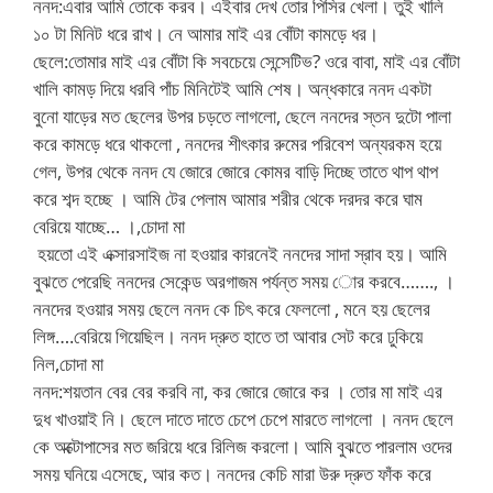
ননদ:এবার আমি তোকে করব। এইবার দেখ তোর পিসির খেলা। তুই খালি
১০ টা মিনিট ধরে রাখ। নে আমার মাই এর বোঁটা কামড়ে ধর।
ছেলে:তোমার মাই এর বোঁটা কি সবচেয়ে সেন্সেটিভ? ওরে বাবা, মাই এর বোঁটা
খালি কামড় দিয়ে ধরবি পাঁচ মিনিটেই আমি শেষ। অন্ধকারে ননদ একটা
বুনো যাড়ের মত ছেলের উপর চড়তে লাগলো, ছেলে ননদের স্তন দুটো পালা
করে কামড়ে ধরে থাকলো , ননদের শীৎকার রুমের পরিবেশ অন্যরকম হয়ে
গেল, উপর থেকে ননদ যে জোরে জোরে কোমর বাড়ি দিচ্ছে তাতে থাপ থাপ
করে শব্দ হচ্ছে । আমি টের পেলাম আমার শরীর থেকে দরদর করে ঘাম
বেরিয়ে যাচ্ছে… ।,চোদা মা
হয়তো এই এক্সারসাইজ না হওয়ার কারনেই ননদের সাদা স্রাব হয়। আমি
বুঝতে পেরেছি ননদের সেকেন্ড অরগাজম পর্যন্ত সময় োর করবে……., ।
ননদের হওয়ার সময় ছেলে ননদ কে চিৎ করে ফেললো , মনে হয় ছেলের
লিঙ্গ….বেরিয়ে গিয়েছিল। ননদ দ্রুত হাতে তা আবার সেট করে ঢুকিয়ে
নিল,চোদা মা
ননদ:শয়তান বের বের করবি না, কর জোরে জোরে কর । তোর মা মাই এর
দুধ খাওয়াই নি। ছেলে দাতে দাতে চেপে চেপে মারতে লাগলো । ননদ ছেলে
কে অক্টোপাসের মত জরিয়ে ধরে রিলিজ করলো। আমি বুঝতে পারলাম ওদের
সময় ঘনিয়ে এসেছে, আর কত। ননদের কেচি মারা উরু দ্রুত ফাঁক করে