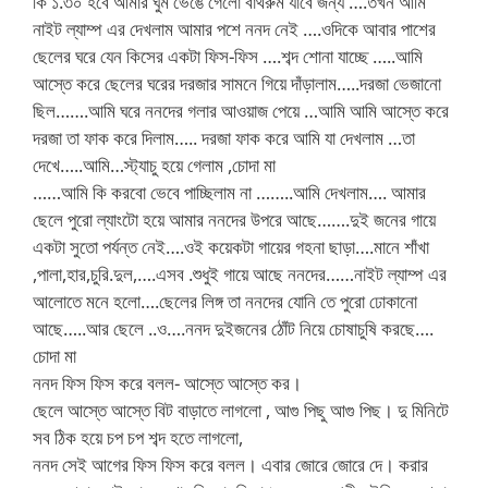
কি ১.৩০ হবে আমার ঘুম ভেঙে গেলো বাথরুম যাবে জন্য ….তখন আমি
নাইট ল্যাম্প এর দেখলাম আমার পশে ননদ নেই ….ওদিকে আবার পাশের
ছেলের ঘরে যেন কিসের একটা ফিস-ফিস ….শব্দ শোনা যাচ্ছে …..আমি
আস্তে করে ছেলের ঘরের দরজার সামনে গিয়ে দাঁড়ালাম…..দরজা ভেজানো
ছিল…….আমি ঘরে ননদের গলার আওয়াজ পেয়ে …আমি আমি আস্তে করে
দরজা তা ফাক করে দিলাম….. দরজা ফাক করে আমি যা দেখলাম …তা
দেখে…..আমি…স্ট্যাচু হয়ে গেলাম ,চোদা মা
……আমি কি করবো ভেবে পাচ্ছিলাম না ……..আমি দেখলাম…. আমার
ছেলে পুরো ল্যাংটো হয়ে আমার ননদের উপরে আছে…….দুই জনের গায়ে
একটা সুতো পর্যন্ত নেই….ওই কয়েকটা গায়ের গহনা ছাড়া….মানে শাঁখা
,পালা,হার,চুরি.দুল,….এসব .শুধুই গায়ে আছে ননদের……নাইট ল্যাম্প এর
আলোতে মনে হলো….ছেলের লিঙ্গ তা ননদের যোনি তে পুরো ঢোকানো
আছে…..আর ছেলে ..ও….ননদ দুইজনের ঠোঁট নিয়ে চোষাচুষি করছে….
চোদা মা
ননদ ফিস ফিস করে বলল- আস্তে আস্তে কর।
ছেলে আস্তে আস্তে বিট বাড়াতে লাগলো , আগু পিছু আগু পিছ। দু মিনিটে
সব ঠিক হয়ে চপ চপ শব্দ হতে লাগলো,
ননদ সেই আগের ফিস ফিস করে বলল। এবার জোরে জোরে দে। করার