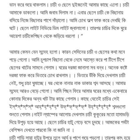
ভান করে শুয়ে থাকলাম। চাচী ও ছেলে দুইজনেই আমার কাছে এলো। চাচী
আমাকে ডাকলো। আমি জবাব দিলাম না। এবার ছেলে চাচী কে বিছানায়
বসিয়ে নিজে বিছানার পাশে দাঁড়ালো। আমি চোখ অল্প ফাক করে দেখছি কি
ঘটে। ছেলে লাইট নিভিয়ে ডিম লাইট জ্বালালো। তারপর চাচির দিকে ঘুরে
আয়েশা চাচীকেপিছন থেকে জড়িয়ে ধরলো । “
আমার কেমন যেন সন্দেহ হলো। কারন সেদিনের চাচী ও ছেলের কথা মনে
পড়ে গেলো। আমি চুপচাপ বিছানা থেকে নেমে আস্তে করে পা টিপে টিপে
ছেলের খাটের সামনে গেলাম। ঘরের দরজা জানালা সব বন্ধ। অনেক কষ্টে
দরজা ফাক করে ভিতরে চোখ রাখলাম। । ভিতরে উঁকি দিয়ে দেখলাম চাচী
নেই, শুধু চাচা ঘুমাচ্ছে। ঘর থেকে নানার নাক ডাকার শব্দ আসছে। আমার
সন্দেহ আরও বেড়ে গেলো। আমি পিছন ফিরে আমার ঘরের মধ্যে একেবারে
কোনার দিকের অন্য খাট টার কাছে গেলাম। কাছে যেতেই চাচির সেই
ইস্*স্*স্*স্* আহ্*হ্*হ্*হ্* উফ্*ফ্*ফ্*ফ্* উহ্*হ্*হ্*হ্* শব্দগুলো
শুনতে পেলাম।নাইট ল্যাম্পের আলোয় দেখলাম চাচী কুকুরের মতো হামাগুড়ি
দিয়ে উপুড় হয়ে আছে। ছেলে চাচির হাটু গেড়ে বসে চুদছে। আজকের পর্বটা
বেশিক্ষন দেখতে পারবো কি না জানি না ।
চাচী শাড়ি সায়া হাটুর উপরে তুলে আর্য র পাশে শুয়ে পড়লো। তারপর কাৎ হয়ে