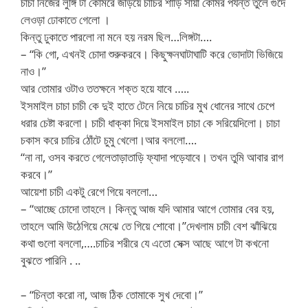
চাচা নিজের লুঙ্গি টা কোমরে জড়িয়ে চাচির শাড়ি সায়া কোমর পর্যন্ত তুলে গুদে
লেওড়া ঢোকাতে গেলো ।
কিন্তু ঢুকাতে পারলো না মনে হয় নরম ছিল…লিঙ্গটা….
– “কি গো, এখনই চোদা শুরুকরবে। কিছুক্ষনঘাটাঘাটি করে ভোদাটা ভিজিয়ে
নাও।”
আর তোমার ওটাও ততক্ষনে শক্ত হয়ে যাবে …..
ইসমাইল চাচা চাচী কে দুই হাতে টেনে নিয়ে চাচির মুখ ধোনের সাথে চেপে
ধরার চেষ্টা করলো। চাচী ধাক্কা দিয়ে ইসমাইল চাচা কে সরিয়েদিলো। চাচা
চকাস করে চাচির ঠোঁটে চুমু খেলো।আর বললো….
“না না, ওসব করতে গেলেতাড়াতাড়ি ফ্যাদা পড়েযাবে। তখন তুমি আবার রাগ
করবে।”
আয়েশা চাচী একটু রেগে গিয়ে বললো…
– “আচ্ছে চোদো তাহলে। কিন্তু আজ যদি আমার আগে তোমার বের হয়,
তাহলে আমি উঠেগিয়ে মেঝে তে গিয়ে শোবো।”দেখলাম চাচী বেশ ঝাঁঝিয়ে
কথা গুলো বললো,….চাচির শরীরে যে এতো সেক্স আছে আগে টা কখনো
বুঝতে পারিনি . ..
– “চিন্তা করো না, আজ ঠিক তোমাকে সুখ দেবো।”