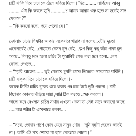
চাচী ঝাকি দিয়ে চাচা কে ঠেলে সরিয়ে দিলো।“ছিঃ……… নার্গিসের আব্বু
…….. এটা কি করলে তুমি ………..? আমার আরাম শুরু হতে না হতেই মাল
ফেললে ?”
– “কি করবো বলো, পড়ে গেলো যে।”
দেখলাম চাচার লিঙ্গটার আকার একেবারে খারাপ না হলেও..ওটার দৃঢ়তা
একেবারেই নেই…গোড়াতে তেমন চুল নেই…অল্প কিছু কচু কাঁচা পাকা চুল
আছে…কিন্তু মনে হলো চাচির টা পুরোটাই শেভ করা মনে হলো…বেশ
ফোলা..দেখতে…
– “স্যরি আয়েশা…… তুই যেভাবে চুষলি তাতে নিজেকে সামলাতে পারিনি।
চাচী ধাক্কা দিয়ে চাচা কে সরিয়ে দিলো।-
কয়েক মিনিট চাচির বুকের শুয়ে থাকার পর চাচা উঠে লুঙ্গি পরলো। চাচী
বিছানার কোনায় দাঁড়িয়ে সায়া ,সারি ঠিক করতে ..শুরু করলো।
ভালো করে দেখলাম চাচির মাথায় এখনো ওড়না তা সেই ভাবে জড়ানো আছে
…..আর শরীর টা একেবারে ডবকা….
– “সরো, তোমার পাশে কোন মেয়ে মানুষ শোয়। তুমি ব্যাটা ছেলের জাতই
না। আমি ওই ঘরে শোবো না হলে মেঝেতে শোবো।”