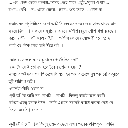
….এর..ননদ ডেকে বললাম..আমার..হয়ে গেলে ..তুই..স্নান এ যাস…
তখন…দেখি…সে…এলো মেলো…ভাবে…শুয়ে আছে…..চোদা মা
সকালবেলা প্রতিদিনের মতো আমি নিজের ননদ কে ডেকে হাতে চায়ের কাপ
ধরিয়ে দিলাম । সকালের স্নানের কারনে অর্পিতার চুলে খোপা বাঁধা রয়েছে।
পরনে রংগীন একটা ছাপা নাইটি । অর্পিতা কে যেন মোহময়ী মনে হচ্ছে।
আমি ওর দিকে স্মিত হাসি দিয়ে বলি ।
-কাল রাতে ভাল ক রে ঘুমোতে পেরেছিলিস তো? ।
-কেন?ভালোই তো ঘুম হলো?কেন তোমার হয়নি ?
-তোদের ওইসব দাপাদাপি দেখে কি মনে হয় আমার চোখে ঘুম আসবে! বাব্বারে
তুই পারিসও বটে।
-কোনটা বৌদি ?চোদা মা
-হ্যাঁ অর্পিতা আমি সব দেখেছি.. দেখেছি…কিন্তু কাজটা ভাল করনি। ।
অর্পিতা একটু চমকে উঠল। আমি এভাবে সরাসরি কথাটা বলবো সেটা সে
চিন্তা করেনি। চোদা মা
-হ্যাঁ বৌদি সেটা ঠিক কিন্তু তোমার ছেলে এখন অনেক পরিপক্ক। কদিন