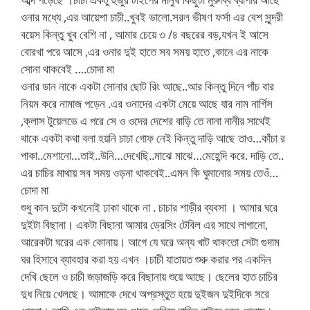
ওনার মধ্যে ,এর আয়েশা চাচী..খুবই ভালো.সরল ভীষণ ফর্সা এর বেশ সুন্দরী
বয়েস কিন্তু খুব বেশি না , আমার চেয়ে ৩ /৪ বছরের বড়,যখন ই আসে
বোরখা পরে আসে ,এর ওনার দুই হাতে সব সময় হাতে ,কানে এর নাকে
সোনা থাকবেই ….চোদা মা
ওনার ডান নাকে একটা সোনার ছোট রিং আছে..আর কিন্তু দিনে পাঁচ বার
নিয়ম করে নামাজ পড়েন .এর ওনাদের একটা মেয়ে আছে যার নাম নার্গিস
,ক্লাস টুয়েলভে এ পরে সে ও ওদের দেশের বাড়ি তে নানা নানীর সাথেই
থাকে একটা কথা বলা হয়নি চাচা গোফ নেই কিন্তু দাড়ি আছে তাও…কাঁচা র
পাকা..মেশানো…তাই..উনি…দেখেছি..মাঝে মাঝে…মেহেন্দি করে. দাড়ি তে..
এর চাচির মাথায় সব সময় ওড়না থাকবেই..এমন কি ঘুমানোর সময় তেওঁ…
চোদা মা
শুধু কান দুটো কখনোই ঢাকা থাকে না . চাচার শাড়ীর ব্যবসা । আমার ঘরে
দুইটা বিছানা। একটা বিছানা আমার ড্রেসিং টেবিল এর সাথে লাগানো,
আরেকটা ঘরের এক কোনায়। আগে যে ঘরে অন্য খাট থাকতো সেটা গুদাম
ঘর হিসাবে ব্যাবহার করা হয় এখন ।চাচী যাতায়ত শুরু করার পর একদিন
দেখি ছেলে ও চাচী জড়াজড়ি করে বিছানায় শুয়ে আছে। ছেলের হাত চাচির
দুধ নিয়ে খেলছে। আমাকে দেখে অপ্রস্তুত হয়ে দুইজন দুইদিকে সরে