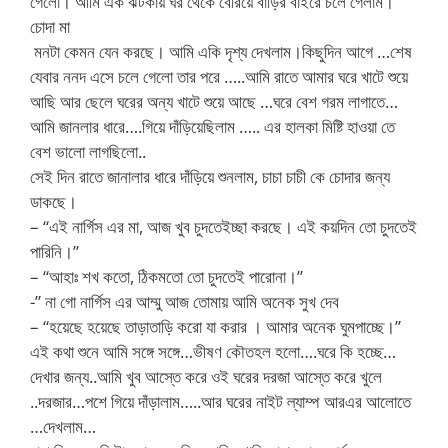
গেলো। আমি এক ঝটকায় ঘর থেকে বেরিয়ে বাড়ির বাইরে চলে গেলাম।
চোদা মা
মনটা কেমন যেন করছে। আমি একি দৃশ্য দেখলাম।কিছুদিন আগে …শেষ
যেবার ননদ এসে চলে গেলো তার পরে …..আমি রাতে আমার ঘরে খাটে শুয়ে
আছি আর ছেলে ঘরের অন্য খাটে শুয়ে আছে …ঘরে বেশ গরম লাগাতে…
আমি জানলার ধারে….গিয়ে দাঁড়িয়েছিলাম ….. এর হালকা মিষ্টি হাওয়া তে
বেশ ভালো লাগছিলো..
সেই দিন রাতে জানালার ধারে দাঁড়িয়ে শুনলাম, চাচা চাচী কে চোদার জন্য
ডাকছে।
– “এই নার্গিস এর মা, আজ খুব চুদতেইচ্ছা করছে। এই কয়দিন তো চুদতেই
পারিনি।”
– “আহাঃ শখ কতো, ঠিকমতো তো চুদতেই পারোনা।”
-” না গো নার্গিস এর আম্মু আজ তোমায় আমি অনেক সুখ দেব
– “হয়েছে হয়েছে তাড়াতাড়ি করো যা করার । আমার অনেক ঘুমপাচ্ছে।”
এই কথা শুনে আমি সঙ্গে সঙ্গে…ভীষণ কৌতহল হলো….ঘরে কি হচ্ছে…
দেখার জন্য..আমি খুব আস্তে করে ওই ঘরের দরজা আস্তে করে খুলে
..দরজার…পশে গিয়ে দাঁড়ালাম…..আর ঘরের নাইট ল্যাম্প আরএর আলোতে
…দেখলাম…