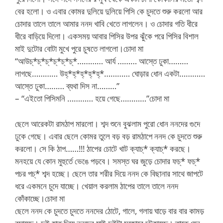
বের হলো। ও এবার কোমর দুলিয়ে দুলিয়ে পিসি কে চুদতে শুরু করলো আর
চোদার তালে তালে আমার ননদ খাবি খেতে লাগলেন। ও চোদার গতি ধীরে
ধীরে বাড়িয়ে দিলো। একসময় আবার পিসির উপর ঝুঁকে পরে পিসির বিশাল
মাই দুটোর বোটা মুখে পুরে চুষতে লাগলো।চোদা মা
“আউচ্*চ্*চ্*চ্*চ্*চ্*………… আর্য ……… আস্তে ঢুকা………
লাগছে………… উহ্*হ্*হ্*হ্*হ্*………… ঘোড়ার ধোন একটা…………
আস্তে ঢুকা……… ব্যথা দিস না………”
– “এইতো পিসিমনি ………… হয়ে গেছে…………”চোদা মা
ছেলে আরেকটা রামঠাপ মারলো। শব্দ শুনে বুঝলাম পুরো ধোন ননদের গুদে
ঢুকে গেছে। এবার ছেলে কোমর তুলে বড় বড় রামঠাপে ননদ কে চুদতে শুরু
করলো। সে কি ঠাপ……!!! ঠাপের চোটে খাট ক্যাচ্* ক্যাচ্* করছে।
মনহয়ে যে কোন মুহুর্তে ভেঙে পড়বে। সমস্ত ঘর জুড়ে চোদার ফচ্* ফচ্*
পচর পচ্* শব্দ হচ্ছে। ছেলে তার শরীর দিয়ে ননদ কে বিছানার সাথে জাপটে
ধরে একমনে চুদে যাচ্ছে। খেয়াল করলাম ঠাপের তালে তালে ননদ
কোঁকাচ্ছে।চোদা মা
ছেলে ননদ কে চুদতে চুদতে ননদের ঠোটে, গালে, গলায় ঘাড়ে বার বার কামড়