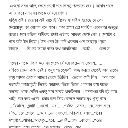
-এখনো সময় আছে ভেবে দেখো পরে কিন্তু পস্তাতে হবে। আমার গালে
আদর করে ননদ ঘর থেকে বেরিয়ে গেল।
সত্যি তাই। ছেলের এই বয়সেই লিঙ্গের যা সাইজ হয়েছে যে কোন
মেয়েমানুষ ওর গোলাম বনে যাবে। আর ঠাপও তো মারছিল একেবারে জন্তুর
মতো। মনে হচ্ছিল অর্পিতার গুদটা এইবার বোধহয় ফেটে গেল। মেয়েটা ও
পারে বটে ঠাপ নিতে। ইস ওমন ঠাপ যদি একবার গুদে আছড়ে পড়ত
তাহলে…….কি সব আজে বাজে কথা ভাবছিলাম…..আমি…….চোদা মা
নিজের মনকে শক্ত করে ঘর ছেড়ে বেরিয়ে কিচেন এ গেলাম……
বাড়িতে তেমন কাজ নেই। তবুও প্রত্যেকটা কাজ করতে যেতেই কাল রাতের
দৃশ্য আমার চোখের সামনে ভেসে উঠছিল। ছেলের সেই লিঙ্গ । আর মনে
পড়তেই অজান্তেই নিজের চোরাপথ ভিজে ভিজে একাকার হয়ে যাচ্ছে।
ননদের থেকে সেদিন একটু সরে সরেই থাকছিলাম । বদমাশটা যদি হুট করে
শাড়ি ভেদ করে গুদের চেরায় হাত দিয়ে ফেললে লজ্জায় মুখ পুড়ে যাবে ….
….বিকালে…নন্দাই….এলো…এর……পরদিন…ননদ….কে..সঙ্গে..করে…
বাড়ি…চলে..গেলো….আর…ননদ বললো..ডাক্তার..বলছে..পরের
সপ্তাহে..আমার..আস্তে…হবে…..নন্দাই…তখন..বললো…পরের
সপ্তাহে..এসে তাহলে..এক সপ্তাহ…থেকে.. যেও ………