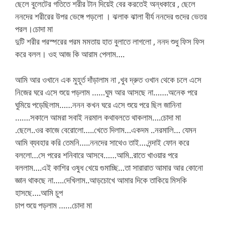
ছেলে বুলেটের গতিতে শরীর টান দিয়েই বের করতেই অন্ধকারে , ছেলে
ননদের শরীরের উপর ভেঙ্গে পড়লো । ঝলাক ঝালা বীর্য ননদের গুদের ভেতর
পরল।চোদা মা
দুটি শরীর পরস্পরের পরম মমতায় হাত বুলাতে লাগলো , ননদ শুধু ফিস ফিস
করে বলল। ওহ আজ কি আরাম পেলাম….
আমি আর ওখানে এক মুহূর্ত দাঁড়ালাম না ,খুব দ্রুত ওখান থেকে চলে এসে
নিজের ঘরে এসে শুয়ে পড়লাম ……ঘুম আর আসছে না…….অনেক পরে
ঘুমিয়ে পড়েছিলাম……ননন কখন ঘরে এসে শুয়ে পরে ছিল জানিনা
…….সকালে আমরা সবাই নরমাল কথাবলতে থাকলাম….চোদা মা
.ছেলে..ওর কাজে বেরোলো…..খেতে দিলাম…একদম ..নরমালি… যেমন
আমি ব্যবহার করি তেমনি…..ননদের সাথেও তাই….নন্দাই ফোন করে
বললো…সে পরের শনিবারে আসবে……আমি..রাতে খাওয়ার পরে
বললাম….এই কাশির ওষুধ খেয়ে গুমাচ্ছি…তা সারারাত আমার আর কোনো
জ্ঞান থাকছে না…..দেখিলাম..আড়চোখে আমার দিকে তাকিয়ে মিসকি
হাসছে….আমি চুপ
চাপ শুয়ে পড়লাম ……চোদা মা