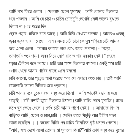
আমি ঘরে ফিরে এলাম । দেখলাম ছেলে ঘুমাচ্ছে ।আমি কোনার বিছানায়
শুয়ে পড়লাম। আমি যে চাচা ও চাচির চোদাচুদি দেখেছি সেটা তাদের বুঝতে
দিলাম না।এর পরের দিন
ছেলে পড়ার টেবিলে বসে আছে। আমি টিভি দেখতে বসলাম। আমারও একটু
জ্বর জ্বর ভাব এসেছে। এমন সময় চাচী চাচা কে ঘুম পাড়িয়ে চাচী আমার
ঘরে এলো এলো। আমার কপালে হাত রেখে জ্বর দেখলো।- “মহুয়া ,
তাড়াতাড়ি শুয়ে পড়। জ্বর নিয়ে বেশি রাত জাগার দরকার নেই।” ছেলে
পড়ার টেবিলে বসে আছে। চাচী তার পাশে বিছানায় বসলো।একটু পরে চাচী
ওখান থেকে আমার খাটের কাছে এসে বসলো
চাচী বললো, তার প্রচন্ড মাথা ধরেছে আর সে এখানে শুতে চায় । তাই আমি
তাড়াতাড়ি আলো নিভিয়ে শুয়ে পড়লাম।
চাচী আমার ঘরে ঢুকে দরজা বন্ধ করে দিলো। আমি আগেইবিছানায় শুয়ে
পড়েছি। চাচী মশারী তুলে বিছানায় উঠলো।আমি চাচির সাথে ঘুমাচ্ছি। রাতে
হঠাৎ ঘুম ভেঙে গেলো। দেখি চাচী আমার পাশে নেই। । আমাদের বিশাল
বাড়িতে আমি ,ছেলে ও চাচা,চাচী । সেদিন রাতে খিচুড়ি আর ইলিশ মাছা
ভাজা হয়েছিল । । কয়েক মিনিট পর চাচির ফিসফিস কন্ঠ শুনতে পেলাম।-
“আর্য , যাও দেখে এসো তোমার মা ঘুমালো কিনা?”আমি চোখ বন্ধ করে ঘুমের