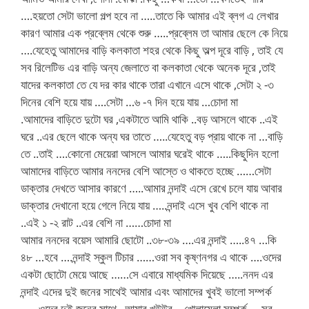
….হয়তো সেটা ভালো গল্প হবে না …..তাতে কি আমার এই ব্লগ এ লেখার
কারণ আমার এক প্রব্লেম থেকে শুরু …..প্রব্লেম তা আমার ছেলে কে নিয়ে
….যেহেতু আমাদের বাড়ি কলকাতা শহর থেকে কিছু অল্প দূরে বাড়ি , তাই যে
সব রিলেটিভ এর বাড়ি অন্য জেলাতে বা কলকাতা থেকে অনেক দূরে ,তাই
যাদের কলকাতা তে যে দর কার থাকে তারা এখানে এসে থাকে ,সেটা ২ -৩
দিনের বেশি হয়ে যায় ….সেটা …৬ -৭ দিন হয়ে যায় …চোদা মা
.আমাদের বাড়িতে দুটো ঘর ,একটাতে আমি থাকি ..বড় আসলে থাকে ..এই
ঘরে ..এর ছেলে থাকে অন্য ঘর তাতে …..যেহেতু বড় প্রায় থাকে না …বাড়ি
তে ..তাই ….কোনো মেয়েরা আসলে আমার ঘরেই থাকে …..কিছুদিন হলো
আমাদের বাড়িতে আমার ননদের বেশি আস্তে ও থাকতে হচ্ছে ……সেটা
ডাক্তার দেখতে আসার কারণে …..আমার নন্দাই এসে রেখে চলে যায় আবার
ডাক্তার দেখানো হয়ে গেলে নিয়ে যায় …..নন্দাই এসে খুব বেশি থাকে না
..এই ১ -২ রাট ..এর বেশি না ……চোদা মা
আমার ননদের বয়েস আমারি ছোটো ..৩৮-৩৯ ….এর নন্দাই …..৪৭ …কি
৪৮ …হবে ….নন্দাই স্কুল টিচার ……ওরা সব কৃষ্ণনগর এ থাকে ….ওদের
একটা ছোটো মেয়ে আছে ……সে এবারে মাধ্যমিক দিয়েছে …..ননদ এর
নন্দাই এদের দুই জনের সাথেই আমার এবং আমাদের খুবই ভালো সম্পর্ক
……ওদের দুই জনের সাথে ..আমার খুউউব …খোলামেলা সম্পর্ক ….সব