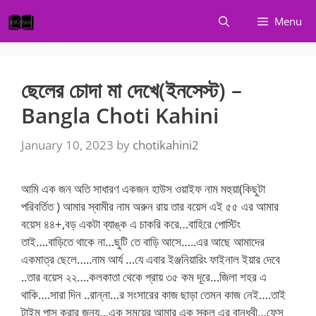
Skip
Menu
to
content
ছেলের চোদা মা দেখে(ইনসেস্ট) –
Bangla Choti Kahini
January 10, 2023
by
chotikahini2
আমি এক জন অতি সাধারণ একজন হাউস ওয়াইফ নাম মহুয়া(কিছুটা
পরিবর্তিত ) আমার স্বামীর নাম অরুন রায় তার বয়েস এই ৫৫ এর আমার
বয়েস ৪৪+,বড় একটা ব্যাঙ্ক এ চাকরি করে…বাহিরে পোস্টিং
তাই….বাড়িতে থাকে না…ছুটি তে বাড়ি আসে…..এর আছে আমাদের
একমাত্র ছেলে…..নাম আর্য …যে এবার ইঞ্জনিয়ারিং ফাইনাল ইয়ার দেবে
..তার বয়েস ২২….কলকাতা থেকে প্রায় ৩৫ কম দূরে…জিলা শহর এ
থাকি….সারা দিন ..রান্না…র সংসারের কাজ ছাড়া তেমন কাজ নেই….তাই
টাইম পাস করার জন্য…এক সময়ের আমার এক স্কুল এর বান্ধবী…ফেস