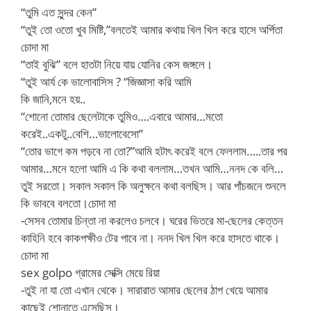
“তুমি এত সুন্দর কেন”
“তুই তো ওতো খুব মিষ্টি,”বলতেই আমার কথায় খিল খিল করে হাসে অর্পিতা
চোদা মা
“তাই বুঝি” বলে হাতটা নিয়ে যায় যোনির কেস জঙ্গলে।
“তুই আর্য কে ভালোবাসিস ? “জিজ্ঞাসা করি আমি
কি জানি,মনে হয়..
“শোনো তোমার ছেলেটাকে তুমিও….এবারে আমার…মতো
করেই..একটু..বেশি…ভালোবেসো”
“তোর ভাগে কম পড়বে না তো?”আমি হটাৎ করেই বলে ফেললাম…..তার পর
আমার…মনে হলো আমি এ কি কথা বললাম…তখন আমি…ননদ কে বলি…
তুই সরতো। সকাল সকাল কি অলুক্ষনে কথা বলছিস। আর পাঁচজনে শুনলে
কি ভাববে বলতো।চোদা মা
-সেসব তোমার চিন্তা না করলেও চলবে। ঘরের ভিতরে মা-ছেলের কেত্তন
কাহিনি হবে কাকপক্ষীও টের পাবে না। ননদ খিল খিল করে হাসতে থাকে।
চোদা মা
sex golpo গ্রামের সেক্সি মেয়ে রিয়া
-তুই না যা তো এখান থেকে। সারারাত আমার ছেলের ঠাপ খেয়ে আমার
কাছেই শোনাতে এসেছিস।