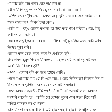
-হা আর তুমি কাম পাগল হোছ না?চোদা মা
বর্ষা আমি কিন্তু কন্ডমলাগিয়ে চুদবো না choti boi pdf
-অর্পিতা তোর দুষ্টুমি এখনো কমলো না। তুইও তো একা একা থাকিস না বর
থাকে কাছে তাও এইসব ইচ্ছা কেন ?
-জানি না । তবুও তোমার কখনো তো ইচ্ছা করে পাশে কাউকে পেতে, কিছু
কথা বলতে। চোদা মা
-ওসব ফালতু ইচ্ছা আমার হয় না। শরীরের যেটুকু চাহিদা আছে সেটা আমি
নিজেই পুরন করি।
-তাহলে কাল রাতে জেগে জেগে কি দেখছিলে তুমি?
চায়ে হালকা চুমুক দিয়ে আমি বললাম – ছেলের ওই অতো বড় সাইজের
যন্ত্রটা নিস কিভাবে তুই?
-ওওও। তোমার বুঝি খুব পছন্দ হয়েছে বৌদি ?
-পছন্দ হওয়া আর না হওয়া কি এসে যায়..। তোর জিনিস তুই কিভাবে নিস না
নিস সে তোর ব্যাপার। আমার মনে হল তাই বললাম।
-ওলে আমার লজ্জাবতী বৌদি গো ! বলি ওরটা যদি ভালোই লাগে আমাকে
সরাসরি বললেই হয়। আমিই তো তোমার বুকের ওপর শুইয়ে দিতে পারি।
অর্পিতা আমাকে জাপ্টে ধরলো।
আমি হাঁসফাঁস করতে থাকি ।-এই ছাড় বলছি। ছাড়। কি দুষ্টুমি হচ্ছে।