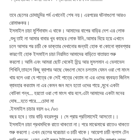
তবে ছেলের চোদাচুদির পর্ব এখানেই শেষ নয়। এরপরের ঘটনাগুলো আরও
রোমাঞ্চকর।
ইসমাইল চাচা মুর্শিদাবাদ এ থাকে। আমাদের বাপের বাড়ির দেশ এর লোক
,শুধু তাই না আমার বাবার খুব কাছের লোক উনি..আমার বিয়ে হয়ে এখানে
চলে আসার পর চাচী কে ডাক্তার দেখানোর জন্যই হোক বা কোনো ব্যাবশ্যার
কারণেই হোক ইসমাইল চাচা নিয়মিত আমাদের বাড়িতে যাতায়ত শুরু
করলো। আমি এবং আমরা ছোট থেকেই হিন্দু আর মুসলমান এ ভেদাভেদ
শিখিনি,তাহলে কিছু ব্যাপার আছে যেগুলো মেনে চলতাম যেমন ওরা গো মাংস
খায় বলে ওরা যে পাত্রে কে সেই পাত্রে খেতাম না এর ওদের ব্যবহৃত জিনিস
ব্যাবহার করতাম না এর কেমন জন মনে হতো ওদের গায়ে ,মুখে একটা
বোটকা গন্ধ… হয়তো ওরা গো মাংস খায় বলে.এটা আমাদের একটা মনের
দোষ…হতে পারে….চোদা মা
.ইসমাইল চাচার বয়স ৬২ /৬৩
বছর হবে। তার বাড়ি বহরমপুর । সে প্রায় প্রতিমাসেই আসতো।।
ইসমাইল চাচা প্রথমদিকে রাতে থাকতো না। পরে মাঝেমাঝে রাতেও থাকতে
শুরু করলো। এখন ছেলের ঘরেচাচা ও চাচী থাকে। আয়েশা চাচী ক্লাস টেন
অব্দি পড়েছে ।চাচা একটু হুজুর টাইপের মানুষ কিছুটা মুরুব্বি ব্যাপার আছে