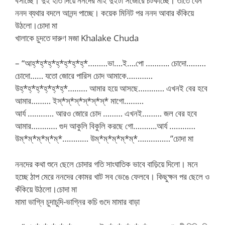
বসাচ্ছে। দুই হাত দিয়ে ননদের মাই দুইটা সজোরে চটকাচ্ছে। তাতে যেন
ননদ ব্যথার বদলে আনন্দ পাচ্ছে। কয়েক মিনিট পর ননদ আবার কঁকিয়ে
উঠলো।চোদা মা
খালাকে চুদতে দারুণ মজা Khalake Chuda
– “আহ্*হ্*হ্*হ্*হ্*হ্*হ্*………ভা….ই….পো ……….. চোদো………
চোদো…… যতো জোরে পারিস চোদ আমাকে…………
উহ্*হ্*হ্*হ্*হ্*হ্*……… আমার হয়ে আসছে………… এখনই বের হবে
আমার……… ইস্*স্*স্*স্*স্*স্* মাগো………
আর্য ………… আরও জোরে চোদ ……… এখনই……… জল বের হবে
আমার………… গুদ আকুলি বিকুলি করছে গো………..আর্য …………
উম্*ম্*ম্*ম্*ম্*………… উম্*ম্*ম্*ম্*ম্*……………”চোদা মা
ননদের কথা শুনে ছেলে চোদার গতি সাংঘাতিক ভাবে বাড়িয়ে দিলো। মনে
হচ্ছে ঠাপ মেরে ননদের কোমর খাট সব ভেঙে ফেলবে। কিছুক্ষন পর ছেলে ও
কঁকিয়ে উঠলো।চোদা মা
মামা ভাগ্নি চুদাচুদি-ভাগ্নির কচি গুদে মামার বাড়া