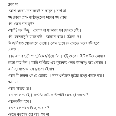
চোদা মা
-আগে ধরতে দেবে তবেই না ছাড়ব।চোদা মা
গুদ চোদার গল্প- গার্লফ্রেন্ডের মায়ের গুদ চোদা
-কি ধরতে চাস তুই?
-আমি? সব কিছু। তোমার যা যা আছে সব দেখতে চাই।
-কি ছেলেমানুষি হচ্ছে শুনি। আমাকে ছাড়। উঠতে দে।
কি জালিয়াত মেয়েছেলে দেখো। কোন দু:খে যে তোদের ঘরের বউ হতে
গেলাম।
ননদ আমার দুটো পা দুদিকে ছড়িয়ে দিল। হাঁটু থেকে নাইটি গুটিয়ে কোমরে
জড়ো করে দিল। আমি অর্পিতার এই কান্ডকারখানায় বাকরূদ্ধ হয়ে গেলাম ।
অনিচ্ছা সত্তেও সে চুপচাপ রইলাম
-আহ কি চমচম গুদ রে তোমার । ননদ গুদটাকে মুঠোর মধ্যে খামচে ধরে।
চোদা মা
-আহ লাগছে রে।
-সে তো লাগবেই। কতদিন এটাকে উপোসী রেখেছো বলতো ?
-অনেকদিন হবে।
-তোমার লাগাতে ইচ্ছে করে না?
-ইচ্ছে করলেই তো আর পাব না