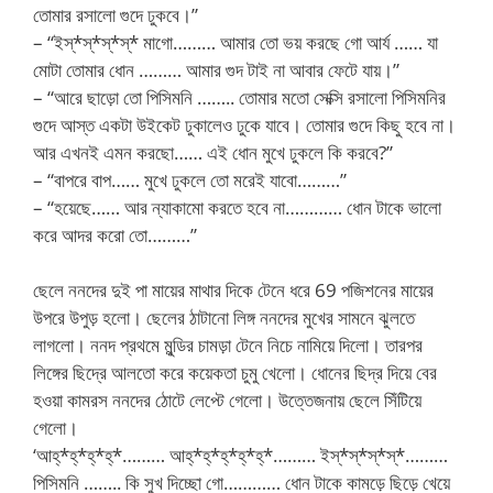
তোমার রসালো গুদে ঢুকবে।”
– “ইস্*স্*স্*স্* মাগো……… আমার তো ভয় করছে গো আর্য …… যা
মোটা তোমার ধোন ……… আমার গুদ টাই না আবার ফেটে যায়।”
– “আরে ছাড়ো তো পিসিমনি …….. তোমার মতো সেক্সি রসালো পিসিমনির
গুদে আস্ত একটা উইকেট ঢুকালেও ঢুকে যাবে। তোমার গুদে কিছু হবে না।
আর এখনই এমন করছো…… এই ধোন মুখে ঢুকলে কি করবে?”
– “বাপরে বাপ…… মুখে ঢুকলে তো মরেই যাবো………”
– “হয়েছে…… আর ন্যাকামো করতে হবে না………… ধোন টাকে ভালো
করে আদর করো তো………”
ছেলে ননদের দুই পা মায়ের মাথার দিকে টেনে ধরে 69 পজিশনের মায়ের
উপরে উপুড় হলো। ছেলের ঠাটানো লিঙ্গ ননদের মুখের সামনে ঝুলতে
লাগলো। ননদ প্রথমে মুন্ডির চামড়া টেনে নিচে নামিয়ে দিলো। তারপর
লিঙ্গের ছিদ্রে আলতো করে কয়েকতা চুমু খেলো। ধোনের ছিদ্র দিয়ে বের
হওয়া কামরস ননদের ঠোটে লেপ্টে গেলো। উত্তেজনায় ছেলে সিঁটিয়ে
গেলো।
‘আহ্*হ্*হ্*হ্*……… আহ্*হ্*হ্*হ্*হ্*……… ইস্*স্*স্*স্*………
পিসিমনি …….. কি সুখ দিচ্ছো গো………… ধোন টাকে কামড়ে ছিড়ে খেয়ে