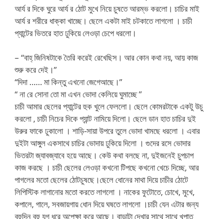
আর্য র দিকে ঘুরে আর্য র ঠোট মুখে নিয়ে চুষতে আরম্ভ করলো। চাচির মাই
আর্য র শরীরে ধাক্কা খাচ্ছে। ছেলে একটা মাই চটকাতে লাগলো । চাচী
প্যান্টের ভিতরে হাত ঢুকিয়ে লেওড়া চেপে ধরলো।
– “বাহ্ জিনিষটাকে তৈরি করেই রেখেছিস। আর কোন কথা নয়, আয় কাজ
শুরু করে দেই।”
“দিদা …… মা কিন্তু এখনো জেগেআছে।”
“ না রে সোনা তো মা এখন ভোদা কেলিয়ে ঘুমাচ্ছে ”
চাচী আমার ছেলের প্যান্টের হুক খুলে ফেললো। ছেলে কোমরটাকে একটু উচু
করলো , চাচী নিচের দিকে প্যান্ট নামিয়ে দিলো। ছেলে ডান হাত চাচির দুই
উরুর ফাকে ঢুকালো । শাড়ি-সায়া উপরে তুলে ভোদা খামছে ধরলো । এবার
দুইটা আঙ্গুল একসাথে চাচির ভোদায় ঢুকিয়ে দিলো । গুদের রসে ভোদার
ভিতরটা জ্যাবজ্যাবে হয়ে আছে। কেউ কথা বলছে না, দুইজনেই চুপচাপ
কাজ করছে । চাচী ছেলের লেওড়া কখনো টিপছে কখনো খেচে দিচ্ছে, আর
পাগলের মতো ছেলের ঠোটচুষছে।ছেলে ধোনের মাথা দিয়ে চাচীর ঠোটে
লিপিস্টিক লাগানোর মতো করতে লাগলো । নাকের ফুটোতে, চোখে, মুখে,
কপালে, গালে, সবজায়গায় ধোন দিয়ে ঘষতে লাগলো ।চাচী যেন এটার জন্য
বহুদিন বহু যুগ ধরে অপেক্ষা করে আছে। বাড়াটা দেখার সাথে সাথে খপাত