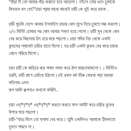
“বাঁড়া টা তো আবার দাঁড় করাতে হবে আয়েশা। নইলে তোর গুদে ঢুকাবো
কিভাবে বল তো?”চাচা প্রায় মাঝে মাঝেই চাচী কে তুই করে ডাকে .
চাচী মুচকি হেসে আবার ইসমাইল চাচার ধোন মুখে নিয়ে চুষতে শুরু করলো।
২/৩ মিনিট চোষার পর ধোন আবার শক্ত হয়ে গেলো। চাচী মুখ থেকে ধোন
বের করে বিছানায় চিৎ হয়ে শুয়ে পড়লো। চাচা গদির নিচ থেকে একটা
কন্ডমের প্যাকেট চাচির হাতে দিলো। হয় চাচী একটা কন্ডম বের করে চাচার
ধোনে পরিয়ে দিলো।
চাচা চাচী কে জড়িয়ে ধরে গদাম গদাম করে ঠাপ মারতেথাকলো। ১ মিনিটও
হয়নি, চাচী রাগে চেচিয়ে উঠলো।ওই রকম ধর্ম ভীরু বোরখা পড়া বয়স্ক
মহিলার এমন
রূপ আমি কল্পনাও কখনো করিনি..
চাচা ওহ্*হ্*হ্* ওহ্*হ্*হ্* করতে করতে মাল আউট করে চাচির বুকের
উপরে শুয়ে পড়লো।
চাচী-“বাহঃ দিলে তো ফ্যাদা বের করে। তুমি একদিনও আমাকে ঠিকমতো
চুদতে পারবে না।