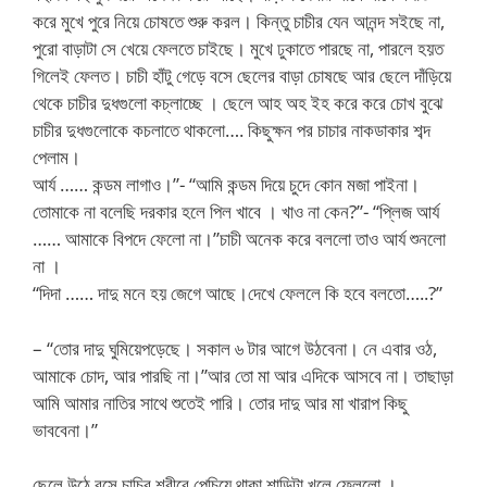
করে মুখে পুরে নিয়ে চোষতে শুরু করল। কিন্তু চাচীর যেন আনন্দ সইছে না,
পুরো বাড়াটা সে খেয়ে ফেলতে চাইছে। মুখে ঢুকাতে পারছে না, পারলে হয়ত
গিলেই ফেলত। চাচী হাঁটু গেড়ে বসে ছেলের বাড়া চোষছে আর ছেলে দাঁড়িয়ে
থেকে চাচীর দুধগুলো কচ্লাচ্ছে । ছেলে আহ অহ ইহ করে করে চোখ বুঝে
চাচীর দুধগুলোকে কচলাতে থাকলো…. কিছুক্ষন পর চাচার নাকডাকার শব্দ
পেলাম।
আর্য …… কন্ডম লাগাও।”- “আমি কন্ডম দিয়ে চুদে কোন মজা পাইনা।
তোমাকে না বলেছি দরকার হলে পিল খাবে । খাও না কেন?”- “প্লিজ আর্য
…… আমাকে বিপদে ফেলো না।”চাচী অনেক করে বললো তাও আর্য শুনলো
না ।
“দিদা …… দাদু মনে হয় জেগে আছে।দেখে ফেললে কি হবে বলতো…..?”
– “তোর দাদু ঘুমিয়েপড়েছে। সকাল ৬ টার আগে উঠবেনা। নে এবার ওঠ,
আমাকে চোদ, আর পারছি না।”আর তো মা আর এদিকে আসবে না। তাছাড়া
আমি আমার নাতির সাথে শুতেই পারি। তোর দাদু আর মা খারাপ কিছু
ভাববেনা।”
ছেলে উঠে বসে চাচির শরীরে পেচিয়ে থাকা শাড়িটা খুলে ফেললো ।