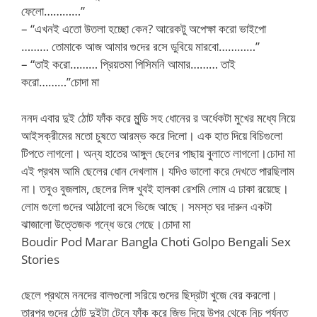
ফেলো…………”
– “এখনই এতো উতলা হচ্ছো কেন? আরেকটু অপেক্ষা করো ভাইপো
……… তোমাকে আজ আমার গুদের রসে ডুবিয়ে মারবো…………”
– “তাই করো……… প্রিয়তমা পিসিমনি আমার……… তাই
করো………”চোদা মা
ননদ এবার দুই ঠোট ফাঁক করে মুন্ডি সহ ধোনের র অর্ধেকটা মুখের মধ্যে নিয়ে
আইসক্রীমের মতো চুষতে আরম্ভ করে দিলো। এক হাত দিয়ে বিচিগুলো
টিপতে লাগলো। অন্য হাতের আঙ্গুল ছেলের পাছায় বুলাতে লাগলো।চোদা মা
এই প্রথম আমি ছেলের ধোন দেখলাম। যদিও ভালো করে দেখতে পারছিলাম
না। তবুও বুজলাম, ছেলের লিঙ্গ খুবই হালকা রেশমি লোম এ ঢাকা রয়েছে।
লোম গুলো গুদের আঠালো রসে ভিজে আছে। সমস্ত ঘর দারুন একটা
ঝাজালো উত্তেজক গন্ধে ভরে গেছে।চোদা মা
Boudir Pod Marar Bangla Choti Golpo Bengali Sex
Stories
ছেলে প্রথমে ননদের বালগুলো সরিয়ে গুদের ছিদ্রটা খুজে বের করলো।
তারপর গুদের ঠোট দুইটা টেনে ফাঁক করে জিভ দিয়ে উপর থেকে নিচ পর্যন্ত