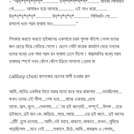
– “আহ্*হ্*হ্*হ্*হ্*………… ইস্*স্*স্*স্*স্*……… খানকী পিসিমনি
গো……… আমারও হয়ে আসছে………… এই নাও ধরো………
উহ্*হ্*হ্*হ্*হ্*………… উহ্*হ্*হ্*হ্*………… পিসিমনি গো……
রসালো গুদে গরম ফ্যাদা নাও………………”
শিৎকার করতে করতে দুইজনের একসাথে চরম পুলক ঘটলো।ননদ গুদের
জল ছেড়ে দিয়ে নেতিয়ে গেলো। ছেলে গোটা কয়েক রামঠাপ মেরে ননদের
গুদের মধ্যে এক গাদা গরম ঘন ফ্যাদা ঢেলে দিলো। বাচ্চাদানির মধ্যে গরম
ফ্যাদার স্পর্শে ননদ কেঁপে কেঁপে উঠতে লাগলো।চোদা মা
callboy choti কলেজের ছেলের মাগী হওয়ার গল্প
আমি..খাটের একদিক টাতে মরার মতো করে পরে থাকলাম …..ভাবছিলাম…
কখন ওদের এই লীলা…শেষ হবে…..মাঝে একবার..চোখ
তাকে..অল্প..খুলে….দেখলাম….োর দুই জন্যেই…সম্পূর্ণ….উলঙ্গ …হয়ে
দুইজনে..দুই জন কে..জড়িয়ে…শুয়ে..আছে……..এর দুই জনে…দুই জনের
..ঠোঁট .চুষে চলেছে…..আমি..ওই ভাবে..থাকতে..থাকতে…কখন…ঘুমিয়ে
পড়েছিলাম …মনে নেই…….সকালে..উঠে..আমি…বাথরুম এ গেলাম,,