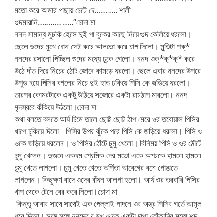
মতো করে আমার পাছায় চেটে দে……….. শালী
গুদমারানি……………..”চোদা মা
ননদ সামান্য মুচকি হেসে দুই পা বুকের কাছে নিয়ে গুদ কেলিয়ে ধরলো।
ছেলে গুদের মুখে ধোন সেট করে আলতো করে চাপ দিলো। মুন্ডিটা পক্*
ননদের রসালো পিচ্ছিল গুদের মধ্যে ঢুকে গেলো। ননদ ওক্*ক্*ক্* করে
উঠে দাঁত দিয়ে নিচের ঠোট জোরে কামড়ে ধরলো। ছেলে এবার ননদের উপরে
উপুড় হয়ে পিসির বগলের নিচে দুই হাত ঢকিয়ে পিসি কে জড়িয়ে ধরলো।
তারপর কোমরটাকে একটু উঠিয়ে সজোরে একটা রামঠাপ মারলো। ননদ
মৃদস্বরে কঁকিয়ে উঠলো।চোদা মা
কথা বলতে বলতে আর্য ঢিমে তালে ছোট্ট ছোট্ট ঠাপ মেরে ওর তরোয়াল পিসির
খাপে ঢুকিয়ে দিলো। পিসির উপর ঝুঁকে পরে পিসি কে জড়িয়ে ধরলো। পিসি ও
ওকে জড়িয়ে ধরলেন। ও পিসির ঠোঁটে চুমু খেলো। বিনিময় পিসি ও ওর ঠোঁটে
চুমু খেলেন। দুজনে একদম প্রেমিক দের মতো একে অপরকে হামলে হামলে
চুমু খেতে লাগলো। চুমু খেতে খেতে অর্পিতা আবেগের বশে গোঙাতে
লাগলেন। কিছুক্ষণ বাদে ওদের বাঁধন আলগা হলো। আর্য ওর তরবারি পিসির
খাপ থেকে টেনে বের করে নিলো।চোদা মা
কিন্তু আবার সাথে সাথেই এক পেল্লাই গাদনে ওর অস্ত্র পিসির গর্তে আমূল
পুরে দিলো। সঙ্গে সঙ্গে ননদের র মুখ থেকে একটা চাপা কোঁকানির মতো শব্দ