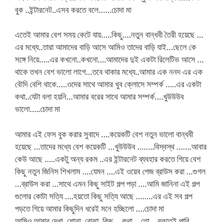
বুক ..ইন্টারনেট..এসব করতে বলে……চোদা মা
এতেই আমার বেশ সময় কেটে যায়…..কিছু….নতুন বান্ধবী তৈরী হয়েছে …
এর মধ্যে..তারা আমাদের বাড়ি আসে আমিও তাদের বাড়ি যাই…ছেলে কে
সঙ্গে নিয়ে…..এর কখনো..কখনো….আমাদের দুই একটা রিলেটিভ আসে …
থাকে তখন বেশ ভালো লাগে…তবে থাকার মধ্যে..আমার এক ননদ এর এক
বৌদি বেশি থাকে…..ওদের সাথে আমার খুব ক্লোসে সম্পর্ক …..এর একটা
কথা..যেটা বলা হয়নি…আমার বরের সাথে আমার সম্পর্ক….খুউউউব
ভালো…..চোদা মা
আমার এই ফেস বুক করার সুবাদে ….কয়েকটি বেশ নতুন ভালো বান্ধবী
হয়েছে …তাদের মধ্যে বেশ কয়েকটি …খুউউউব ……..বিস্বস্থ …….আবার
কেউ আছে …..একটু অন্য রকম ..এর ইন্টারনেট ব্যবহার করতে গিয়ে বেশ
কিছু নতুন জিনিস শিখলাম ….যেমন ….এই ওয়েব পেজ ব্রাউস করা …গুগল
…ব্রাউস করা …সাথে এমন কিছু সাইট গল্প পড়া ….আমি জানিনা এই গল্প
গুলোর কোটা সত্যি ….হয়তো কিছু সত্যি আছে ……..এর এই সব গল্প
পড়তে গিয়ে আমার কিছুদিন ধরেই মনে হচ্ছিলো ….চোদা মা
আমিও আমার দেখা ,শোনা .বোঝা .কিছু …কথা …তো …বলতেই পারি