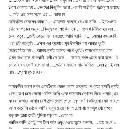
রকম কোথায় হয় ….ননদের কিছুদিন হলো ..একটা শারীরিক প্রব্লেম হয়েছে
…সেটা ওই সাদা স্রাব এর ….চোদা মা
অনিয়মিত মেনসের কারণে …..ডাক্তার বলেছে যে ওটা নাকি ….ইরেগুলার
যৌন সম্পর্কের জন্য …কিন্তু ওরা মাঝে মাঝে …নিজেরা মিলিত হয় এর …
সেক্স করে ….তাই কেনো এমন হয়েছে আমি জানি না …..আমার বড় নন্দাই
এরা দুই জন্যেই …সেক্স এর ব্যাপারে খুব উদাসীন নয় আবার খুবই
ইন্টারেস্টেড নয় … আমার নন্দাই আমার সাথে খুবই খোলামেলা কথা বলে
এমন কথা বলে যা স্বামী -স্ত্রী তে বলে …..আবার ননদ এমন কথা বলে ..যে
সে তার বড় কেউ বলে না না …..আমার ননদের নাম অর্পিতা …এর নন্দাই এর
নাম …প্রশান্ত চোদা মা
কয়েকদিন আগে ননদ এসেছিলো যেমন আসে ডাক্তার দেখাতে,তেমনি নন্দাই
ওকে রেখে চলে গেলো পরদিন আমি ওকে ডাক্তার দেখাতে নিয়ে গেলাম ,এর
মধ্যে কিভাবে আমার বেশ ঠান্ডা লেগে গেলো বেশ কাশি হচ্ছিলো সেই কারণে
আমি ফার্মেসি থেকে কাশির ওষুধ চেয়ে নিলাম ,তো রাতে ওষুধ খেয়ে শুয়ে
পড়লাম তারা তারই ঘুমিয়ে পড়লাম , চোদা মা
পরদিন কাশি একটু কম ছিল তাই ওষুধ খেতে ভুলে গেলাম……রাট তখন ১