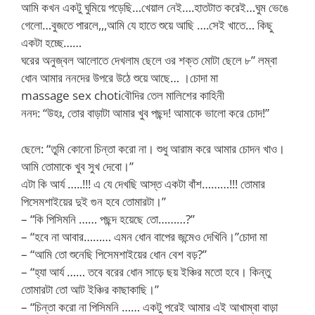
আমি কখন একটু ঘুমিয়ে পড়েছি…খেয়াল নেই….হাতটাত করেই…ঘুম ভেঙে
গেলো…বুজতে পারলে,,,আমি যে হাতে শুয়ে আছি ….সেই খাতে… কিছু
একটা হচ্ছে……
ঘরের অনুজ্বল আলোতে দেখলাম ছেলে ওর শক্ত মোটা ছেলে ৮” লম্বা
ধোন আমার ননদের উপরে উঠে শুয়ে আছে… ।চোদা মা
massage sex chotiবৌদির তেল মালিশের কাহিনী
ননদ: “উহঃ, তোর বাড়াটা আমার খুব পছন্দ! আমাকে ভালো করে চোদ!”
ছেলে: “তুমি কোনো চিন্তা করো না। শুধু আরাম করে আমার চোদন খাও।
আমি তোমাকে খুব সুখ দেবো।”
এটা কি আর্য …..!!! এ যে দেখছি আস্ত একটা বাঁশ………!!! তোমার
পিসেমশাইয়ের দুই গুন হবে তোমারটা।”
– “কি পিসিমনি …… পছন্দ হয়েছে তো………?”
– “হবে না আবার……… এমন ধোন বাপের জন্মেও দেখিনি।”চোদা মা
– “আমি তো শুনেছি পিসেমশাইয়ের ধোন বেশ বড়?”
– “হ্যা আর্য …… তবে বরের ধোন সাড়ে ছয় ইঞ্চির মতো হবে। কিন্তু
তোমারটা তো আট ইঞ্চির কাছাকাছি।”
– “চিন্তা করো না পিসিমনি …… একটু পরেই আমার এই আখাম্বা বাড়া