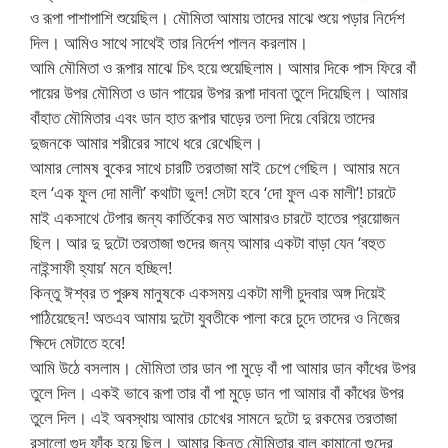
ও রূপা পাশাপাশি শুয়েছিল। মৌমিতা আমায় তাদের মাঝে শুয়ে পড়ার নির্দেশ
দিল। আমিও সাথে সাথেই তার নির্দেশ পালন করলাম।
আমি মৌমিতা ও রূপার মাঝে চিৎ হয়ে শুয়েছিলাম। আমার দিকে পাস ফিরে বাঁ
পায়ের উপর মৌমিতা ও ডান পায়ের উপর রূপা দাবনা তুলে দিয়েছিল। আমার
বাঁহাত মৌমিতার এবং ডান হাত রূপার ঘাড়ের তলা দিয়ে বেরিয়ে তাদের
দুজনকে আমার শরীরের সাথে ধরে রেখেছিল।
আমার লোমষ বুকের সাথে চারটি তরতাজা মাই চেপে গেছিল। আমার মনে
হল ‘এক ফুল দো মালী’ কথাটা ভুল! সেটা হবে ‘দো ফুল এক মালী’! চারটে
মাই একসাথে টেপার জন্য কার্তিকের মত আমারও চারটে হাতের প্রয়োজন
ছিল। আর দু দুটো তরতাজা গুদের জন্য আমার একটা বাড়া যেন ‘বহুত
নাইন্সাফী হ্যায়’ মনে হচ্ছিল!
কিন্তু ঈশ্বর ত পুরুষ মানুষকে একসময় একটা মাগী চুদবার অঙ্গ দিয়েই
পাঠিয়েছেন! অতএব আমায় দুটো যুবতীকে পালা করে চুদে তাদের ও নিজের
ক্ষিদে মেটাতে হবে!
আমি উঠে বসলাম। মৌমিতা তার ডান পা মুড়ে বাঁ পা আমার ডান কাঁধের উপর
তুলে দিল। একই ভাবে রূপা তার বাঁ পা মুড়ে ডান পা আমার বাঁ কাঁধের উপর
তুলে দিল। এই অবস্থায় আমার চোখের সামনে দুটো দু রকমের তরতাজা
রসালো গুদ ফাঁক হয়ে ছিল। আমার কিন্তু মৌমিতার বাল কামানো গুদের