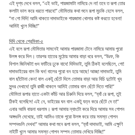
এই দৃশ্য দেখে বলল, “এই ভাই, পায়জামাটা নামিয়ে দে না! তবে ত রূপা তোর
কলাটা ভাল করে ধরতে পারবে!” মৌমিতার কথা শুনে রূপা মুচকি হেসে বলল,
“না গো দিদি! আমি থাকতে দাদাভাইকে পায়জামা খোলার কষ্ট করতে হবেনা!
আমিই খুলে দিচ্ছি!”
দিদি থেকে প্রেমিকা-৫
এই বলে রূপা মৌমিতার সামনেই আমার পায়জামা টেনে নামিয়ে আমায় পুরো
উলঙ্গ করে দিল। তারপর হাতের মুঠোয় আমার বাড়া ধরে বলল, “উঃফ, কি
বিশাল জিনিষটা! গুদ ফাটিয়ে ঢুকে যাবে! দিদিভাই, তুমি ঠিকই বলেছিলে, গো!
দাদাভাইয়ের বাল কি ঘন! বালের পুরো বন হয়ে আছে! আচ্ছা দাদাভাই, তুমি
বাল ছাঁটোনা কেন! বাল একটু ছেঁটে দিলে তোমার বাড়া আর বিচি দুটোই খূব
সুন্দর দেখাবে! তুমি রাজী থাকলে আমিই তোমার বাল ছেঁটে দিতে পারি!”
মৌমিতা রূপার হাতে একটা কাঁচি আর চিরুনি দিয়ে বলল, “হ্যাঁ রে রূপা, তুই
ঠিকই বলেছিস! এই নে, ভাইয়ের ঘন বাল একটু যত্ন করে ছেঁটে দে ত!”
এবার আমি বায়না ধরলাম। রূপা আমায় ন্যাংটো করে দিয়ে আমার সব গোপন
অঙ্গগুলি দেখেছে, তাই আমিও তাকে পুরো উলঙ্গ করে তার সমস্ত গোপন
সম্পদগুলি দেখব!” আমার কথা শুনে রূপা বলল, “হ্যাঁ দাদাভাই, আমি এক্ষুণি
নাইটি খুলে আমার সমস্ত গোপন সম্পদ তোমায় দেখিয়ে দিচ্ছি!”