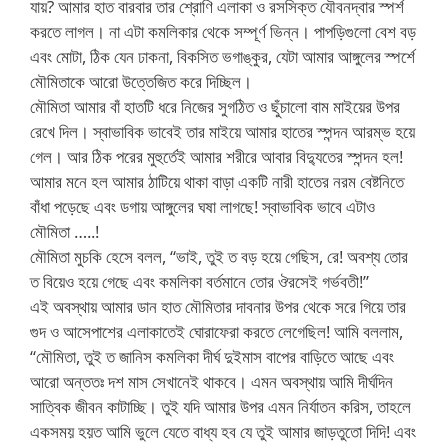
যায়? আমার হাত বারবার তার শ্রোণি এলাকা ও রসসিক্ত যৌবনদ্বার স্পর্শ
করতে লাগল। না এটা কমলিকার থেকে সম্পূর্ণ ভিন্ন। পাপড়িগুলো বেশ বড়
এবং মোটা, ঠিক যেন ঢাকনা, বিকসিত ভগাঙ্কুর, যেটা আমার আঙ্গুলের স্পর্শে
মৌমিতাকে আরো উত্তেজিত করে দিচ্ছিল।
মৌমিতা আমার বাঁ হাতটি ধরে নিজের সুগঠিত ও ছুঁচালো বাম মাইয়ের উপর
রেখে দিল। স্বাভাবিক ভাবেই তার মাইয়ে আমার হাতের স্পন্দন আরম্ভ হয়ে
গেল। আর ঠিক পরের মুহুর্তেই আমার শরীরে আবার বিদ্যুতের স্পন্দন হল!
আমার মনে হল আমার ঠাটিয়ে থাকা বাড়া একটি নারী হাতের নরম বেষ্টনিতে
বাঁধা পড়েছে এবং ডগায় আঙ্গুলের ঘষা লাগছে! স্বাভাবিক ভাবে এটাও
মৌমিতা …..!
মৌমিতা মুচকি হেসে বলল, “ভাই, তুই ত বড় হয়ে গেছিস, রে! অবশ্য তোর
ত বিয়েও হয়ে গেছে এবং কমলিকা বর্তমানে তোর ঔরসেই গর্ভবতী!”
এই অবস্থায় আমার ডান হাত মৌমিতার দাবনার উপর থেকে সরে গিয়ে তার
গুদ ও আসেপাশের এলাকাতেই ঘোরাফেরা করতে লেগেছিল! আমি বললাম,
“মৌমিতা, তুই ত জানিস কমলিকা দীর্ঘ দুইমাস বাপের বাড়িতে আছে এবং
আরো অন্ততঃ দশ মাস সেখানেই থাকবে। এমন অবস্থায় আমি দীর্ঘদিন
সাত্বিক জীবন কাটাচ্ছি। তুই যদি আমার উপর এমন নির্যাতন করিস, তাহলে
একসময় হয়ত আমি ভুলে যেতে বাধ্য হব যে তুই আমার জাড়তুতো দিদি! এবং