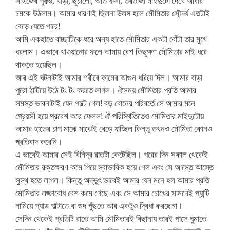
সাইজের পুরুষ্ট, খাড়া, ছুঁচালো, অতি ফর্সা, তরতাজা মাইদুটো দেখে আবার
চমকে উঠলাম। আমার ধারণাই ছিলনা উলঙ্গ হলে মৌমিতার সৌন্দর্য এতটাই
বেড়ে যেতে পারে!
আমি একহাতে বাচ্ছাটিকে ধরে অন্য হাতে মৌমিতার একটা বোঁটা তার মুখে
ধরলাম। এভাবে খাওয়ানোর ফলে আমায় বেশ কিছুক্ষণ মৌমিতার মাই ধরে
থাকতে হয়েছিল।
আর এই ঘটনাটাই আমার শরীরে কামের আগুন ধরিয়ে দিল। আমার বাড়া
পুরো ঠাটিয়ে উঠে টং টং করতে লাগল। ঐসময় মৌমিতার প্রতি আমার
সমস্ত ভাবনাটাই যেন পাল্টে গেল! বড় বোনের পরিবর্তে সে আমার মনে
প্রেয়সী হয়ে প্রবেশ করে ফেলল! ঐ পরিস্থিতিতেও মৌমিতার মাইদুটোয়
আমার হাতের চাপ মাঝে মাঝেই বেড়ে যাচ্ছিল কিন্তু তখনও মৌমিতা কোনও
প্রতিবাদ করেনি।
এ ভাবেই আমার সেই বিনিদ্র রাতটা কেটেছিল। পরের দিন সকাল থেকেই
মৌমিতার রক্তক্ষরণ কমে গিয়ে স্বাভাবিক হয়ে গেল এবং সে আস্তে আস্তে
সুস্থ হতে লাগল। কিন্তু অদ্ভুৎ ভাবেই আমার যেন মনে হল আমার প্রতি
মৌমিতার লজ্জাবোধ বেশ কমে গেছে এবং সে আমার চোখের সামনেই প্যান্টি
নামিয়ে প্যাড পাল্টাতে বা গুদ পুঁছতে আর একটুও দ্বিধা করছেনা।
সেদিন থেকেই প্রতিটি রাতে আমি মৌমিতারই বিছানায় তারই পাসে ঘুমাতে