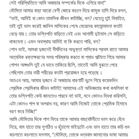
সেই পরিস্থিতিতে আমি অজাচার সম্পর্কের দিকে এগিয়ে যাব!”
মৌমিতা আমার বাড়া আরো বেশী জোরে কচলে দিয়ে কামুক হাসি দিয়ে বলল,
“ভাই, আমিই বা কোন তামসিক জীবন কাটাচ্ছি, বল? যেহেতু তুই বিবাহিত,
তাই তুই ভাল করেই জানিস মাসিকের শেষে মেয়েদের কামোন্মাদনা কতটা
বেড়ে যায়। তোর ভগ্নিপতি বাড়িতে নেই এবং আগামী দুইমাস সে বাড়িতে
থাকবেনা। এমন অবস্থায় আমিই বা কি করতে পারি, বল?
শোন ভাই, আমরা দুজনেই দীর্ঘদিনের অভুক্ত! মাসিকের প্রথম রাতে আমার
অত্যধিক রক্তক্ষরণের সময় পরিষ্কার করতে বা প্যাড পাল্টাতে গিয়ে আমার
গোপন অঙ্গগুলি তুই যে ভাবে তাকিয়ে ছিলি, তাতেই আমি বুঝতে পেরে
গেছিলাম তোর নারী শরীরের কতটা প্রয়োজন হয়ে পড়েছে।
অতএব আয়, আমার দুজনে ঐ অজাচার ধারণাটি ভুলে গিয়ে কয়েকদিন
প্রেমিক প্রেমিকার জীবন কাটাই! আমাদের এই অভিজ্ঞতার কথা কমলিকা বা
তোর ভগ্নিপতি কেউ জানতেও পারবে না! ভাই, মনে কোনও দ্বিধা করিসনি,
এটা কোনও পাপ বা অপরাধ নয়, কারণ আমি নিজেই তোকে প্রেমিক হিসাবে
বরণ করে নিচ্ছি!”
আমি মৌমিতার দিকে পাশ ফিরে তাকে আমার বাহুবেষ্টনীতে ভাল করে বেঁধে
নিয়ে, বাম হাতে তার সুগঠিত ও ছুঁচালো মাইদুটো এবং ডান হাতে তার কচি গুদ
কচলাতে কচলাতে বললাম, “মৌমিতা, তোকে ধন্যবাদ জানানোর ভাষা আমার