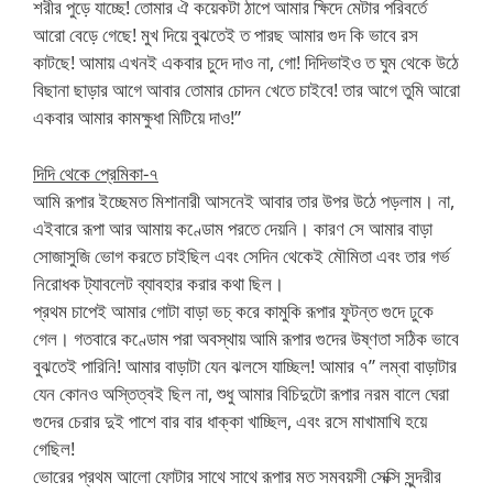
শরীর পুড়ে যাচ্ছে! তোমার ঐ কয়েকটা ঠাপে আমার ক্ষিদে মেটার পরিবর্তে
আরো বেড়ে গেছে! মুখ দিয়ে বুঝতেই ত পারছ আমার গুদ কি ভাবে রস
কাটছে! আমায় এখনই একবার চুদে দাও না, গো! দিদিভাইও ত ঘুম থেকে উঠে
বিছানা ছাড়ার আগে আবার তোমার চোদন খেতে চাইবে! তার আগে তুমি আরো
একবার আমার কামক্ষুধা মিটিয়ে দাও!”
দিদি থেকে প্রেমিকা-৭
আমি রূপার ইচ্ছেমত মিশানারী আসনেই আবার তার উপর উঠে পড়লাম। না,
এইবারে রূপা আর আমায় কণ্ডোম পরতে দেয়নি। কারণ সে আমার বাড়া
সোজাসুজি ভোগ করতে চাইছিল এবং সেদিন থেকেই মৌমিতা এবং তার গর্ভ
নিরোধক ট্যাবলেট ব্যাবহার করার কথা ছিল।
প্রথম চাপেই আমার গোটা বাড়া ভচ্ করে কামুকি রূপার ফুটন্ত গুদে ঢুকে
গেল। গতবারে কণ্ডোম পরা অবস্থায় আমি রূপার গুদের উষ্ণতা সঠিক ভাবে
বুঝতেই পারিনি! আমার বাড়াটা যেন ঝলসে যাচ্ছিল! আমার ৭” লম্বা বাড়াটার
যেন কোনও অস্তিত্বই ছিল না, শুধু আমার বিচিদুটো রূপার নরম বালে ঘেরা
গুদের চেরার দুই পাশে বার বার ধাক্কা খাচ্ছিল, এবং রসে মাখামাখি হয়ে
গেছিল!
ভোরের প্রথম আলো ফোটার সাথে সাথে রূপার মত সমবয়সী সেক্সি সুন্দরীর