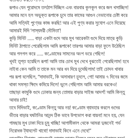
রূপাও যেন পুরোদমে তলঠাপ দিচ্ছিল এবং বারবার কুলকুল করে জল খসাচ্ছিল!
আমার মনে হল অভুক্ত রূপাকে চুদে তার কামের আগুন নেভানোর চেষ্টা করে
আমি সত্যিই পুণ্যের কাজ করছি! আর এই পুণ্য করার সুযোগ এনে দিয়েছে
আমারই দিদি ‘লাস্যময়ী মৌমিতা’!
কুড়ি মিনিট ….. বাড়া একটা গুদে আর মুখ আরেকটা গুদে দিয়ে মাত্র কুড়ি
মিনিট ঠাপাতে পেরেছিলাম আমি রূপাকে! তারপর আমার বাড়া ফুলে উঠেছিল
আর গলগল করে ….. কণ্ডোমের সামনের অংশ ভরে গেছিল!
খূবই তৃপ্ত হয়েছিল রূপা! আমি তার চোখ মুখ দেখে বুঝতেই পেরেছিলাম! হবে
নাইবা কেন আমি ত তাকে মন আর ধন দিয়ে চুদেছিলাম! তাই চোদন খাবার
পর রূপা বলেছিল, “দাদাভাই, কি অসাধারণ চুদলে, গো! আমার ৭ দিনের জমে
থাকা সমস্ত ক্ষিদে কমিয়ে দিলে! ভুলে গেছিলাম আমি আমার বরকেও!
তাছাড়া কামুকি গুদে ঢোকার জন্য তোমার বাড়ার সাইজ আদর্শ! আমি কিন্তু
আবার চাই!
তবে দিদিভাই, কণ্ডোম কিন্তু আর নয়! কণ্ডোম ব্যাবহার করলে গুদের
ভীতর বাড়ার ঘষটানির আনন্দ ঠিক ভাবে উপভোগ করা যায়না! মনে হয়, যেন
গামছায় মুখ ঢাকা দিয়ে চুমু খাচ্ছি! আগামীকাল থেকে আমরা দুজনেই গর্ভ
নিরোধক ট্যাবলেট খাবো! দাদাভাই কিনে এনে দেবে!”