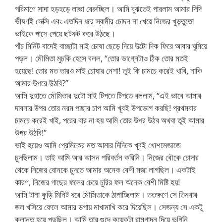
পরিমাণে সাদা হড়হড়ে লাভা বেরুচ্ছিল। আমি বুঝতেই পারলাম আমার দিদি
ভীষণই সেক্সি এবং এতদিন ধরে স্বামীর চোদন না খেয়ে নিজের খুড়তুতো
ভাইকে পাসে পেয়ে ছটফট করে উঠছে।
পাঁচ মিনিট বাদেই বাচ্ছাটা মাই চোষা ছেড়ে দিয়ে উল্টো দিক ফিরে আবার ঘুমিয়ে
পড়ল। মৌমিতা মুচকি হেসে বলল, “তোর ভাগ্নেটাও ঠিক তোর মতই
হয়েছে! তোর মত তারও মাই চোষার নেশা! তুই কি চামচে করেই খাবি, নাকি
আমার উপরে উঠবি?”
আমি দুহাতে মৌমিতার দুটো মাই টিপতে টিপতে বললাম, “এই ভাবে আমার
দাবনার উপর তোর নরম পাছার চাপ আমি খূবই উপভোগ করছি! প্রথমবার
চামচে করেই খাই, পরের বার না হয় আমি তোর উপর উঠব অথবা তুই আমার
উপর উঠবি!”
ভাই হয়েও আমি প্রেমিকের মত আমার দিদিকে খূবই খোশমেজাজে
চুদছিলাম। তাই আমি আর আসন পরিবর্তন করিনি। নিজের বৌকে চোদার
থেকে নিজের বোনকে চুদতে আমার অনেক বেশী মজা লাগছিল। একটাই
কারণ, নিজের গাছের ফলের চেয়ে চুরির ফল অনেক বেশী মিষ্টি হয়!
আমি টানা কুড়ি মিনিট ধরে মৌমিতাকে ঠাপাচ্ছিলাম। ততক্ষণে সে তিনবার
জল খসিয়ে ফেলে আমার ডগায় মাখামাখি করে দিয়েছিল। সেজন্য সে একটু
ক্লান্ত হয়ে পড়ছিল। আমি তার গুদে কয়েকটা রামগাদন দিয়ে ভগিনি