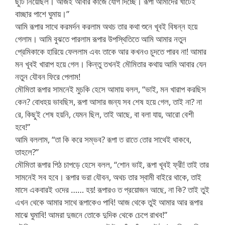
ছুটি নিয়েছিল। আজই আবার কাজে যোগ দিচ্ছে। রূপা আমাদের খাটেই
বাচ্ছার পাশে ঘুমায়।”
আমি রূপার সাথে করমর্দন করলাম অথচ তার কথা শুনে খূবই বিষন্ন হয়ে
গেলাম। আমি বুঝতে পারলাম রূপার উপস্থিতিতে আমি আমার নতুন
প্রেমিকাকে হারিয়ে ফেললাম এবং তাকে আর কখনও চুদতে পারব না! আমার
মন খূবই খারাপ হয়ে গেল। কিন্তু তখনই মৌমিতার কথায় আমি আবার যেন
নতুন যৌবন ফিরে পেলাম!
মৌমিতা রূপার সামনেই মুচকি হেসে আমায় বলল, “ভাই, মন খারাপ করছিস
কেন? বোধহয় ভাবছিস, রূপা আসার জন্য সব শেষ হয়ে গেল, তাই না? না
রে, কিছুই শেষ হয়নি, যেমন ছিল, তাই আছে, বা বলা যায়, আরো বেশী
হবে!”
আমি বললাম, “তা কি করে সম্ভব? রূপা ত রাতে তোর সাথেই থাকবে,
তাহলে?”
মৌমিতা রূপার পিঠ চাপড়ে হেসে বলল, “শোন ভাই, রূপা খূবই ফ্রী! তাই তার
সামনেই সব হবে। রূপার ভরা যৌবন, অথচ তার স্বামী বাইরে থাকে, তাই
মাসে একবারই ওদের …… হয়! রূপারও ত প্রয়োজন আছে, না কি? তাই তুই
এখন থেকে আমার সাথে রূপাকেও পাবি! আজ থেকে তুই আমার আর রূপার
মাঝে ঘুমাবি! আমরা দুজনে তোকে দুদিক থেকে চেপে রাখব!”