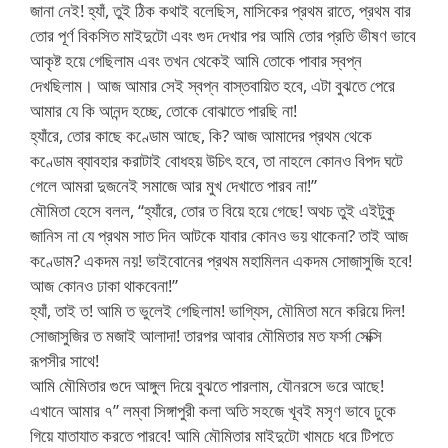
জানা নেই! হ্যাঁ, তুই ঠিক কথাই বলেছিস, মাসিকের প্রথম রাতে, প্রথম বার
তোর পূর্ণ বিকসিত মাইদুটো এবং গুদ দেখার পর আমি তোর প্রতি ভীষণ ভাবে
আকৃষ্ট হয়ে গেছিলাম এবং তখন থেকেই আমি তোকে পাবার স্বপ্ন
দেখছিলাম। আজ আমার সেই স্বপ্ন বাস্তবায়িত হবে, এটা বুঝতে পেরে
আমার যে কি আনন্দ হচ্ছে, তোকে বোঝাতে পারছি না!
হ্যাঁরে, তোর কাছে কণ্ডোম আছে, কি? আজ আমাদের প্রথম থেকে
কণ্ডোম ব্যাবহার করাটাই বোধহয় উচিৎ হবে, তা নাহলে কোনও বিপদ ঘটে
গেলে আমরা দুজনেই সমাজে আর মুখ দেখাতে পারব না!”
মৌমিতা হেসে বলল, “হ্যাঁরে, তোর ত বিয়ে হয়ে গেছে! অথচ তুই এইটুকু
জানিস না যে প্রথম সাত দিন আটকে যাবার কোনও ভয় থাকেনা? তাই আজ
কণ্ডোম? একদম নয়! ভাইবোনের প্রথম মহামিলন একদম সোজাসুজি হবে!
আজ কোনও ঢাকা থাকবেনা!”
হ্যাঁ, তাই ত! আমি ত ভুলেই গেছিলাম! ভাগ্যিস, মৌমিতা মনে করিয়ে দিল!
সোজাসুজির ত মজাই আলাদা! তারপর আবার মৌমিতার মত ফর্সা সেক্সি
রূপসীর সাথে!
আমি মৌমিতার গুদে আঙ্গুল দিয়ে বুঝতে পারলাম, যৌনরসে ভরে আছে!
এখানে আমার ৭” লম্বা সিঙ্গাপুরী কলা অতি সহজে খূবই মসৃণ ভাবে ঢুকে
গিয়ে যাতাযাত করতে পারবে! আমি মৌমিতার মাইদুটো খামচে ধরে টিপতে