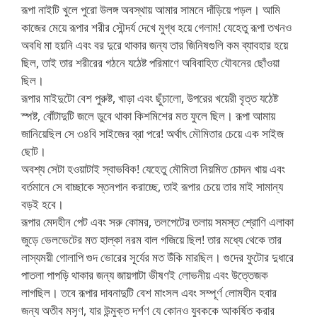
রূপা নাইটি খুলে পুরো উলঙ্গ অবস্থায় আমার সামনে দাঁড়িয়ে পড়ল। আমি
কাজের মেয়ে রূপার শরীর সৌন্দর্য দেখে মুগ্ধ হয়ে গেলাম! যেহেতু রূপা তখনও
অবধি মা হয়নি এবং বর দুরে থাকার জন্য তার জিনিষগুলি কম ব্যাবহার হয়ে
ছিল, তাই তার শরীরের গঠনে যঠেষ্ট পরিমাণে অবিবাহিত যৌবনের ছোঁওয়া
ছিল।
রূপার মাইদুটো বেশ পুরুষ্ট, খাড়া এবং ছুঁচালো, উপরের খয়েরী বৃত্ত যঠেষ্ট
স্পষ্ট, বোঁটাদুটি জলে ডুবে থাকা কিশমিশের মত ফুলে ছিল। রূপা আমায়
জানিয়েছিল সে ৩৪বি সাইজের ব্রা পরে! অর্থাৎ মৌমিতার চেয়ে এক সাইজ
ছোট।
অবশ্য সেটা হওয়াটাই স্বাভবিক! যেহেতু মৌমিতা নিয়মিত চোদন খায় এবং
বর্তমানে সে বাচ্ছাকে স্তনপান করাচ্ছে, তাই রূপার চেয়ে তার মাই সামান্য
বড়ই হবে।
রূপার মেদহীন পেট এবং সরু কোমর, তলপেটের তলায় সমস্ত শ্রোণি এলাকা
জুড়ে ভেলভেটের মত হাল্কা নরম বাল গজিয়ে ছিল! তার মধ্যে থেকে তার
লাস্যময়ী গোলাপি গুদ ভোরের সূর্যের মত উঁকি মারছিল। গুদের ফুটোর দুধারে
পাতলা পাপড়ি থাকার জন্য জায়গাটা ভীষণই লোভনীয় এবং উত্তেজক
লাগছিল। তবে রূপার দাবনাদুটি বেশ মাংসল এবং সম্পূর্ণ লোমহীন হবার
জন্য অতীব মসৃণ, যার উন্মুক্ত দর্শণ যে কোনও যুবককে আকর্ষিত করার