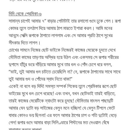
দিদি থেকে প্রেমিকা-৬
সামান্য চাপেই আমার ৭” বাড়ার গোটাটাই তার রসালো গুদে ঢুকে গেল। রূপা
কোমর তুলে তলঠাপ দিয়ে আমায় ঠাপ মারতে ইশারা করল। আমি মনের
আনন্দে সেক্সি রূপাকে ঠাপাতে লাগলাম এবং সে আমার প্রতি ঠাপে সুখের
সীৎকার দিতে লাগল।
চোখের সামনে নিজের ছোট ভাইকে নিজেরই কাজের মেয়েকে চুদতে দেখে
মৌমিতা কামের তাড়ণায় অস্থির হয়ে উঠল এবং একসময় সে রূপার শরীরের
দুপাসে হাঁটুর ভরে দাঁড়িয়ে আমার মুখে তার গুদ ও পোঁদ চেপে ধরে বলল,
“ভাই, তুই আমার গুদ চাটতে চেয়েছিলি না? নে, রূপাকে ঠাপানোর সাথে সাথে
তুই আমার গুদ ও পোঁদের স্বাদ নিতে থাক!”
একেই না বলে বড় দিদি! সমস্ত সম্পর্ক শিকেয় তুলে প্রেমিকার রূপে ছোট
ভাইয়ের মুখে গুদ চেপে ধরেছে! এবং তখন, যখন ছোটভাই তারই বাড়িতে,
তারই কাজের মেয়েটিকে ন্যাংটো করে চুদছে! মৌমিতার মাংসল পাছাদুটি
আমার যেন দুটো বড় সাইজের বেলুন মনে হচ্ছিল! যে বেলুন টিপলে ফেটে
যাবার কোনও ভয় ছিলনা! এর ফলে আমার ঠাপের চাপ ও গতি দুটোই বেড়ে
গেল! রূপার গুদে আমার বাড়া সিলিণ্ডারে পিস্টনের মত দেওয়াল ঘেঁষে
যাতাযাত করতে লাগল!