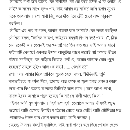
মৌমিতার কথা শুনে আমার যেন মাথাটাই ভোঁ ভোঁ করে উঠল! এ কি শুনছি, রে
ভাই? আসলের সাথে সুদও পাব, তাই আবার হয় নাকি? আমি রূপার মুখের
দিকে তাকালাম। রূপা মাথা নিচু করে দাঁত দিয়ে ঠোঁট চেপে লজ্জা প্রকাশ
করছিল।
মৌমিতা এর পরে যা বলল, ভাবাই যায়না! শুনে আমারই যেন লজ্জা করছিল!
মৌমিতা বলল, “জানিস ত রূপা, ভাইয়ের যন্ত্রটা বিশাল বড়! প্রায় ৭”, ঠিক
যেন রকেট! আর তেমনই ওর ক্ষমতা! গত তিন রাত ধরে ভাই আমার সাথে
ফাটাফাটি খেলছে! একবার উঠলে আধঘন্টার আগে নামেই না! আমার ভীতর
বাইরে সবকিছুই যেন নাড়িয়ে দিয়েছে! হ্যাঁ রে, আমার ভাইকে তোর পছন্দ
হয়েছে? তাহলে তুইও আজ ওর সাথে ….. খেলবি ত?”
রূপা এবার আমার দিকে তাকিয়ে মুচকি হেসে বলল, “দিদিভাই, তুমি
দাদাভাইয়ের যা বর্ণনা দিলে, তারপর আর তাকে না পছন্দ হবার কোনও কারণ
হতে পারে কি? আমার ত লম্বা জিনিষই ভাল লাগে। তবে আগে দেখো,
দাদাভাইয়ের আমাকে পছন্দ হয়েছে কি না! সে রাজী আছে কি না!”
এইবার আমি মুখ খুললাম। “হ্যাঁ রূপা হ্যাঁ, তোমাকে আমার ভীষণই পছন্দ
হয়েছে! আমি তোমার ছিপছিপে গঠনের মোহে পড়ে গেছি! আমি মৌমিতার মত
তোমাকেও উলঙ্গ করে ভোগ করতে চাই” আমি বললাম।
যেহেতু ঐ সময় বাচ্ছাটা ঘুমাচ্ছিল, তাই রূপা পাসরে ঘরে গিয়ে পোষাক ছেড়ে