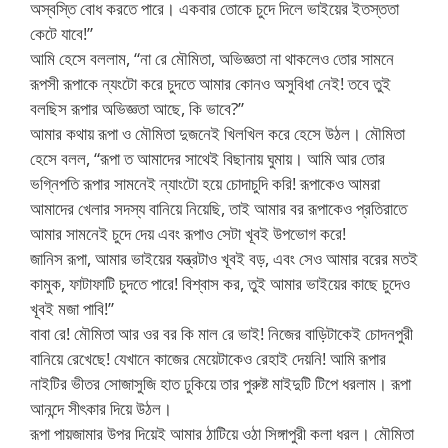
অস্বস্তি বোধ করতে পারে। একবার তোকে চুদে দিলে ভাইয়ের ইতস্ততা
কেটে যাবে!”
আমি হেসে বললাম, “না রে মৌমিতা, অভিজ্ঞতা না থাকলেও তোর সামনে
রূপসী রূপাকে ন্যংটো করে চুদতে আমার কোনও অসুবিধা নেই! তবে তুই
বলছিস রূপার অভিজ্ঞতা আছে, কি ভাবে?”
আমার কথায় রূপা ও মৌমিতা দুজনেই খিলখিল করে হেসে উঠল। মৌমিতা
হেসে বলল, “রূপা ত আমাদের সাথেই বিছানায় ঘুমায়। আমি আর তোর
ভগ্নিপতি রূপার সামনেই ন্যাংটো হয়ে চোদাচুদি করি! রূপাকেও আমরা
আমাদের খেলার সদস্য বানিয়ে নিয়েছি, তাই আমার বর রূপাকেও প্রতিরাতে
আমার সামনেই চুদে দেয় এবং রূপাও সেটা খূবই উপভোগ করে!
জানিস রূপা, আমার ভাইয়ের যন্ত্রটাও খূবই বড়, এবং সেও আমার বরের মতই
কামুক, ফাটাফাটি চুদতে পারে! বিশ্বাস কর, তুই আমার ভাইয়ের কাছে চুদেও
খূবই মজা পাবি!”
বাবা রে! মৌমিতা আর ওর বর কি মাল রে ভাই! নিজের বাড়িটাকেই চোদনপুরী
বানিয়ে রেখেছে! যেখানে কাজের মেয়েটাকেও রেহাই দেয়নি! আমি রূপার
নাইটির ভীতর সোজাসুজি হাত ঢুকিয়ে তার পুরুষ্ট মাইদুটি টিপে ধরলাম। রূপা
আনন্দে সীৎকার দিয়ে উঠল।
রূপা পায়জামার উপর দিয়েই আমার ঠাটিয়ে ওঠা সিঙ্গাপুরী কলা ধরল। মৌমিতা