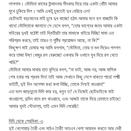
লাগলাম। মৌমিতা কামের উন্মাদনায় সীৎকার দিয়ে তার একটা বোঁটা আমার
মুখে ঢুকিয়ে দিল। আমি একটু চুষতেই দুধ বেরিয়ে এল!
ছোটভাই বড়বোনের মাই চুষে দুধ খাচ্ছে! হঠাৎ আমার মনে হল বাচ্ছাটা কি
খাবে! মৌমিতাকে জানাতে সে হেসে বলল, “তোর ভাগ্নের জন্য আমার একটা
মাইয়ের দুধই যঠেষ্ট! তাই দ্বিতীয়টা তার মামাকে খাইয়ে দিচ্ছি! মামা এত
পরিশ্রম করবে, তাই তারও ত পুষ্টির প্রয়োজন আছে, না কি?”
কিছুক্ষণ মাই চোষার পর আমি বললাম, “মৌমিতা, তোর ত গুদ দিয়েও গলগল
করে তাজা উষ্ণ খেজুর রস বেরুচ্ছে! একবার কি ওখানে মুখ দিয়ে রস খেতে
পারি?”
মৌমিতা আমার মাথায় হাত বুলিয়ে বলল, “না ভাই, আজ নয়, আজ মাসিক
শেষ হবার পর প্রথম দিন! তাই আজ সেখানে কিছু লেগে থাকতে পারে! লক্ষ্মী
ভাইটি, দুই দিন অপেক্ষা কর! কথা দিচ্ছি, তোকে নিশ্চই খাওয়াব!”
এত ভাল জাড়তুতো দিদি কার হয়, বলুন ত? যে নিজেই ছোটভাইকে মাই
খাওয়ালো, দুদিন বাদে রস খাওয়াবে, এবং আজই তাকে দিয়ে চোদাতে চাইছে!
আমার খূবই সৌভাগ্য, তাই এমন দিদি পেয়েছি!
দিদি থেকে প্রেমিকা -৩
দুই খেলোয়াড় তৈরী এবং মাঠও তৈরী! অতএব খেলা আরম্ভ করতে আর দেরী