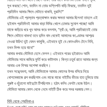
সুখ করছে! শোন, যতদিন না তোর ভগ্নিপতি বাড়ি ফিরছে, ততদিন তুই
প্রতিদিন আমার ক্ষিদে মেটাতে থাকবি, বুঝলি?”
মৌমিতার এই প্রস্তাব প্রত্যাক্ষান করার ক্ষমতা আমার ছিলনা! তাহলে এই
দুইমাস প্রতিদিনই আমার বাড়া দিদির খোপে ঢোকার সুযোগ পাচ্ছে! আমি
তাকে জড়িয়ে ধরে খূব আদর করে বললাম, “হ্যাঁ রে, আমি প্রতিরাতেই তোর
ক্ষিদে মেটাতে থাকব! তবে দুদিন বাদ থেকেই আমাদের কণ্ডোমর আশ্রয়
নেওয়া উচিৎ! তুই যেমন কামুকি, এইভাবে তুই যে কোনওদিন টেনে নিবি,
তখন বিপদ হয়ে যাবে!”
আমার কথায় মৌমিতা হেসে ফেলল। এইভাবে পরের দুইরাতও আমি
মৌমিতার সাথে জমিয়ে ফুর্তি করে কাটালাম। কিন্ত চতুর্থ রাতে আমার জন্য
আবার এক বিস্ময় অপেক্ষা করছিল।
তখন সন্ধ্যেবলা, আমি মৌমিতাকে আমার কোলের উপর বসিয়ে নিয়ে
খোশমেজাজে গল্প করছিলাম এবং মাঝে মাঝে নাইটির ভীতর হাত ঢুকিয়ে তার
পুরুষ্ট ও ছুঁচালো মাইদুটো টিপছিলাম। হঠাৎ কলিং বেলটা বেজে উঠল।
মৌমিতা আমার কোল থেকে নেমে নাইটি ঠিক করে সদর দরজায় গেল।
দিদি থেকে প্রেমিকা-৪