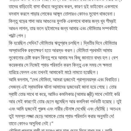
তাদের বাড়িতেই বাসা বাঁধতে অনুরোধ করল, কারণ দুই ভাইবোন একসাথে
বসবাস করলে পাড়ার লোকের আঙ্গুল তোলারও কোনও সুযোগ থাকবেনা।
কিন্তু খড়ের গাদা আর আগুনের ফুলকি একসাথে থাকার জন্য খূব শীঘ্রই
আগুন লাগল, তার ফলে দুইমাসের জন্য আমার এবং মৌমিতার সম্পর্কটাই
পাল্টে গেল।
কি হয়েছিল সেদিন? মৌমিতার ঋতুশ্রাব চলছিল। দ্বিতীয় দিনে মৌমিতার
অস্বাভাবিক রক্তক্ষরণ হতে আরম্ভ করল। মৌমিতা প্রথমটা আমায়
লুকোনোর চেষ্টা করল কিন্তু পরে আমায় সব কিছু জানাতে বাধ্য হল। বেশ
কয়েকবার সে নিজেই প্যাড পরিবর্তন করল কিন্তু এক সময় সে ক্ষমতা
হারিয়ে ফেলল এবং তখনই আমাকেই মাঠে নামতে হয়েছিল।
আমি বললাম, “দেখ মৌমিতা, আমরা দুজনেই প্রাপ্তবয়স্ক এবং বিবাহিত।
সেজন্য এই স্বাভাবিক ঘটনা আমাদের দুজনেরই জানা হয়ে গেছে। তোর
স্বামী তোর সাথে যা করে, আমিও কমলিকার (আমার স্ত্রী) সাথে সেটাই করি
আর সেই কারণেই তোর ছেলে জন্মেছিল আর কমলিকা গর্ভবতী হয়েছে। তুই
এবং আমি দুজনেই পুরুষ এবং নারীর যৌনাঙ্গ দেখেছি এবং ঘেঁটেছি। অতএব
তুই সমস্ত লজ্জা ছেড়ে আমাকে তোর প্যাড পরিবর্তন করার অনুমতি দে!
তাতে কোনও অসুবিধা নেই।”
মৌমিতা প্রথমে রাজী না হলেও পরে হাল ছেড়ে দিতে বাধ্য হল। আমি