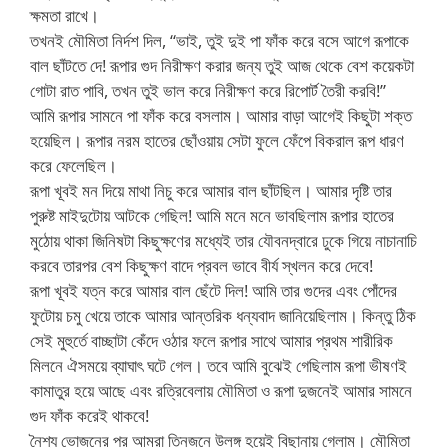
ক্ষমতা রাখে।
তখনই মৌমিতা নির্দশ দিল, “ভাই, তুই দুই পা ফাঁক করে বসে আগে রূপাকে
বাল ছাঁটতে দে! রূপার গুদ নিরীক্ষণ করার জন্য তুই আজ থেকে বেশ কয়েকটা
গোটা রাত পাবি, তখন তুই ভাল করে নিরীক্ষণ করে রিপোর্ট তৈরী করবি!”
আমি রূপার সামনে পা ফাঁক করে বসলাম। আমার বাড়া আগেই কিছুটা শক্ত
হয়েছিল। রূপার নরম হাতের ছোঁওয়ায় সেটা ফুলে ফেঁপে বিকরাল রূপ ধারণ
করে ফেলেছিল।
রূপা খূবই মন দিয়ে মাথা নিচু করে আমার বাল ছাঁটছিল। আমার দৃষ্টি তার
পুরুষ্ট মাইদুটোয় আটকে গেছিল! আমি মনে মনে ভাবছিলাম রূপার হাতের
মুঠোয় থাকা জিনিষটা কিছুক্ষণের মধ্যেই তার যৌবনদ্বারে ঢুকে গিয়ে নাচানাচি
করবে তারপর বেশ কিছুক্ষণ বাদে প্রবল ভাবে বীর্য স্খলন করে দেবে!
রূপা খূবই যত্ন করে আমার বাল ছেঁটে দিল! আমি তার গুদের এবং পোঁদের
ফুটোয় চমু খেয়ে তাকে আমার আন্তরিক ধন্যবাদ জানিয়েছিলাম। কিন্তু ঠিক
সেই মুহুর্তে বাচ্ছাটা কেঁদে ওঠার ফলে রূপার সাথে আমার প্রথম শারীরিক
মিলনে ঐসময়ে ব্যাঘাৎ ঘটে গেল। তবে আমি বুঝেই গেছিলাম রূপা ভীষণই
কামাতুর হয়ে আছে এবং রত্রিবেলায় মৌমিতা ও রূপা দুজনেই আমার সামনে
গুদ ফাঁক করেই থাকবে!
নৈশ্য ভোজনের পর আমরা তিনজনে উলঙ্গ হয়েই বিছানায় গেলাম। মৌমিতা