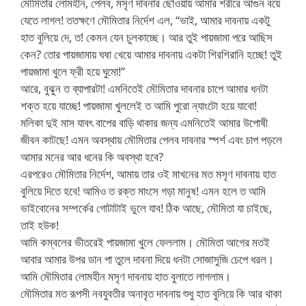
মৌমিতার লোমহীন, পেলব, মসৃণ দাবনার ছোঁওয়ায় আমার শরীরে আগুন বয়ে
যেতে লাগল! ততক্ষণে মৌমিতার নির্দেশ এল, “ভাই, আমার দাবনায় একটু
হাত বুলিয়ে দে, ত! কেমন যেন চুলকাচ্ছে। আর তুই পায়জামা পরে আছিস
কেন? তোর পায়জামায় ঘষা খেয়ে আমার দাবনায় একটা শিরশিরানি হচ্ছে! তুই
পায়জামা খুলে ফ্রী হয়ে ঘুমো!”
আরে, বুঝুন ত ব্যাপারটা! এমনিতেই মৌমিতার দাবনার চাপে আমার ধনটা
শক্ত হয়ে যাচ্ছে! পায়জামা খুললেই ত আমি পুরো ন্যাংটো হয়ে যাবো!
মলিকা দুই মাস যাবৎ বাপের বাড়ি থাকার জন্য এমনিতেই আমার উপোষী
জীবন কাটছে! এমন অবস্থায় মৌমিতার পেলব দাবনার স্পর্শ এবং চাপ পড়লে
আমার মনের আর ধনের কি অবস্থা হবে?
এরপরেও মৌমিতার নির্দেশ, আমায় তার ওই মাখনের মত মসৃণ দাবনায় হাত
বুলিয়ে দিতে হবে! আমিও ত রক্ত মাংসে গড়া মানুষ! এমন হলে ত আমি
ভাইবোনের সম্পর্কের গোটাটাই ভুলে যাব! ঠিক আছে, মৌমিতা যা চাইছে,
তাই হউক!
আমি কম্বলের ভীতরেই পায়জামা খুলে ফেললাম। মৌমিতা আগের মতই
আবার আমার উপর ডান পা তুলে দাবনা দিয়ে ধনটা সোজাসুজি চেপে ধরল।
আমি মৌমিতার লোমহীন মসৃণ দাবনায় হাত বুলাতে লাগলাম।
মৌমিতার মত রূপসী নবযুবতীর অনাবৃত দাবনায় শুধু হাত বুলিয়ে কি আর থাকা