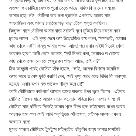
আধঘন্টার বিশ্রাম, তারপরেই আমায় আবার নিজের ঘরের ফুল চটকাতে হবে!
এতক্ষণ গুদ চাটিয়ে সেও ত পুরো তেতে আছে! যদিও বিশ্রামের সময়েও
আমার ছাড় নেই! মৌমিতা আর রূপা দুজনেই একসাথে আমায় মাই
খাওয়াচ্ছিল এবং আমার নেতিয়ে পড়া বাড়া চটকে শক্ত করছিল।
কিছুক্ষণ বাদে মৌমিতা আমার বাড়া সরাসরি মুখে ঢুকিয়ে নিয়ে চকচক করে
চুষতে লাগল। এই দৃশ্য দেখে রূপা উত্তেজিত হয়ে বলল, “দাদাভাই, তোমার
কাছ থেকে এইটা কিন্তু আমার পাওনা আছে! পরের বার এইটা দিয়েই খেলা
আরম্ভ হবে!” আমি হেসে বললাম, “হ্যাঁ নিশ্চই রূপা, আমারও ত তোমার
কাছ থেকে তাজা নোনতা খেজুর রস পাওনা আছে, তাই না?”
ঠিক আধঘন্টা পরেই মৌমিতা হাঁক ছাড়ল, “ভাই, অনেক বিশ্রাম করেছিস!
রূপার সাথে ত বেশ ফুর্তি করলি! দেখ, সেই দৃশ্য দেখে তোর দিদির কি অবস্থা
হয়েছে! এবার রূপার মত তাকেও শান্ত করে দে!”
আমি মৌমিতাকে কাউগার্ল আসনে আমর দাবনার উপর তুলে নিলাম। এইবার
মৌমিতা নিজের হাতে আমার বাড়ায় কণ্ডোম পরিয়ে দিল। রূপার সামনেই
মৌমিতা মাই ঝাঁকিয়ে নিজেই আমার শূলে বিদ্ধ হল! ভাইবোনর মধ্যে আবার
আরম্ভ হয়ে গেল সেই আদি অকৃত্তিম যৌনখেলা, যেটাকে সমাজ এখনও
অজাচার বলে!
মুখের সামনে মৌমিতার টুসটুসে মাইদুটোর ঝাঁকুনির জন্য আমার মাথাটাই