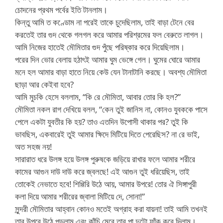
চোদনের প্রথম পর্বের ইতি টানলাম।
কিন্তু আমি ত কণ্ডোম না পরেই তাকে চুদেছিলাম, তাই বাড়া টেনে বের
করতেই তার গুদ থেকে গলগল করে আমার পরিশ্রমের ফল বেরুতে লাগল।
আমি নিজের হাতেই মৌমিতার গুদ পুঁছে পরিষ্কার করে দিয়েছিলাম।
পরের দিন ভোর বেলায় হঠাৎই আমার ঘুম ভেঙ্গে গেল। ঘুমের ঘোরে আমার
মনে হল আমার বাড়া হাতে নিয়ে কেউ যেন টানাটানি করছে। অবশ্য মৌমিতা
ছাড়া আর কেইবা হবে?
আমি মুচকি হেসে বললাম, “কি রে মৌমিতা, আবার তোর কি হল?”
মৌমিতা নকল রাগ দেখিয়ে বলল, “কেন তুই জানিস না, কোনও যুবককে পাসে
পেলে একটা যুবতীর কি হয়? তাও এতদিন উপোসী থাকার পর? তুই কি
ভাবছিস, একবারেই তুই আমার ক্ষিদে মিটিয়ে দিতে পেরেছিস? না রে ভাই,
অত সহজ নয়!
সারারাত ধরে উলঙ্গ হয়ে উলঙ্গ পুরুষকে জড়িয়ে রাখার ফলে আমার শরীরে
কামের আগুন দাউ দাউ করে জ্বলছে! এই আগুন তুই ধরিয়েছিস, তাই
তোকেই নেভাতে হবে! শিগ্গিরি উঠে আয়, আমার উপরে! তোর ঐ সিঙ্গাপুরী
কলা দিয়ে আমার শরীরের জ্বালা মিটিয়ে দে, সোনা!”
সুন্দরী মৌমিতার আহ্বান কোনও মতেই অগ্রাহ করা যায়না! তাই আমি তখনই
তার উপরে উঠে পড়লাম এবং কাঁচি মেরে তার পা দুটো ফাঁক করে দিলাম।