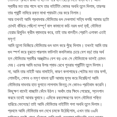
স্বামীর মত তার পাসে বসে তার নাইটিটা কোমর অবধি তুলে দিলাম, তারপর
তার প্যান্টি নামিয়ে রক্ত মাখা প্যাডটা বের করে নিলাম।
আর তখনই আমি প্রথমবার মৌমিতার গুদ দেখলাম! সত্যি বলছি আমার দুটো
চোখই ধাঁধিয়ে গেছিল! সম্পূর্ণ বাল কামানো কচি নরম গুদ! হ্যাঁ, মৌমিতা
হেয়ার রিমুভিং ক্রীম ব্যাবহার করে, তাই তার বালহীন শ্রোণি এলাকা এতই
মসৃণ!
আমি তুলো ভিজিয়ে মৌমিতার গুদ ভাল করে পুঁছে দিলাম। তখনই আমি তার
গুদ স্পর্শ করে বুঝতে পারলাম ফাটলটা কমলিকার চেয়ে বেশ বড়! তার অর্থ
হল মৌমিতার স্বামীর অস্ত্রটাও বেশ বড় এবং সে মৌমিতাকে ভালই চোদন
দেয়। এরপর আমি গুদের উপর প্যাড রেখে পুনরায় প্যান্টিটা তুলে দিলাম।
না, আমি তার নাইটি আর নামাইনি, কারণ কলাগাছের পেটোর মত তার ফর্সা,
লোমহীন, পেলব ও মসৃণ দাবনা দুটি আমায় মুগ্ধ করে দিয়েছিল! আমি
মৌমিতার দাবনায় হাত বুলাতে লাগলাম কিন্তু সে কোনও প্রতিবাদ করেনি।
কিছুক্ষণ বাদেই বাচ্ছাটা কেঁদে উঠল। অর্থাৎ তার ক্ষিদে পেয়েছে, স্তনপান
করবে তবেই আবার ঘুমাবে। এদিকে রক্তক্ষরণের ফলে মৌমিতা শক্তি
হারিয়ে ফেলেছে! তাই আমি মৌমিতার নাইটিটা গলা অবধি তুলে দিলাম।
প্রথমে আমি মৌমিতার গুদ দেখে চমকে উঠেছিলাম, এখন তার ৩৬বি