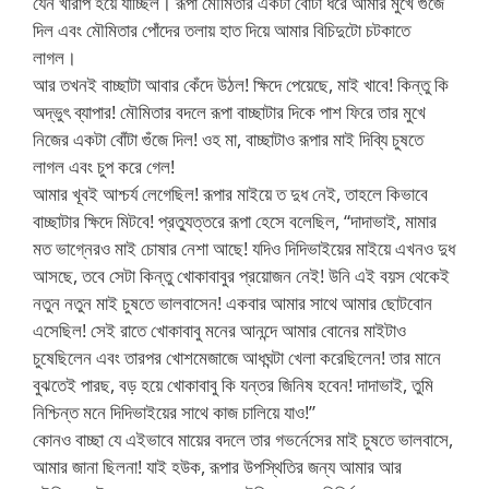
যেন খারাপ হয়ে যাচ্ছিল। রূপা মৌমিতার একটা বোঁটা ধরে আমার মুখে গুঁজে
দিল এবং মৌমিতার পোঁদের তলায় হাত দিয়ে আমার বিচিদুটো চটকাতে
লাগল।
আর তখনই বাচ্ছাটা আবার কেঁদে উঠল! ক্ষিদে পেয়েছে, মাই খাবে! কিন্তু কি
অদ্ভুৎ ব্যাপার! মৌমিতার বদলে রূপা বাচ্ছাটার দিকে পাশ ফিরে তার মুখে
নিজের একটা বোঁটা গুঁজে দিল! ওহ মা, বাচ্ছাটাও রূপার মাই দিব্যি চুষতে
লাগল এবং চুপ করে গেল!
আমার খূবই আশ্চর্য লেগেছিল! রূপার মাইয়ে ত দুধ নেই, তাহলে কিভাবে
বাচ্ছাটার ক্ষিদে মিটবে! প্রত্যুত্তরে রূপা হেসে বলেছিল, “দাদাভাই, মামার
মত ভাগ্নেরও মাই চোষার নেশা আছে! যদিও দিদিভাইয়ের মাইয়ে এখনও দুধ
আসছে, তবে সেটা কিন্তু খোকাবাবুর প্রয়োজন নেই! উনি এই বয়স থেকেই
নতুন নতুন মাই চুষতে ভালবাসেন! একবার আমার সাথে আমার ছোটবোন
এসেছিল! সেই রাতে খোকাবাবু মনের আনন্দে আমার বোনের মাইটাও
চুষেছিলেন এবং তারপর খোশমেজাজে আধঘন্টা খেলা করেছিলেন! তার মানে
বুঝতেই পারছ, বড় হয়ে খোকাবাবু কি যন্তর জিনিষ হবেন! দাদাভাই, তুমি
নিশ্চিন্ত মনে দিদিভাইয়ের সাথে কাজ চালিয়ে যাও!”
কোনও বাচ্ছা যে এইভাবে মায়ের বদলে তার গভর্নেসের মাই চুষতে ভালবাসে,
আমার জানা ছিলনা! যাই হউক, রূপার উপস্থিতির জন্য আমার আর