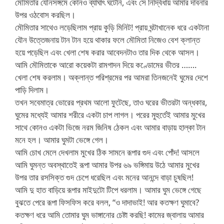
মৌমিতার যৌনসঙ্গমে কোনও ব্যাঘাৎ ঘটেনি, এবং সে নির্দ্বিধায় আমার দাবনার
উপর ওঠবোস করছিল।
মৌমিতার সাথেও লড়েছিলাম প্রায় কুড়ি মিনিট! প্রায় ঘন্টাখানেক ধরে একটানা
যৌন উত্তেজনায় টান টান হয়ে থাকার ফলে মৌমিতা নিজেও বেশ ক্লান্ত
হয়ে পড়েছিল এবং খেলা শেষ করার আবেদনটাও তার দিক থেকে আসল।
আমি মৌমিতাকে আরো কয়েকটা রামগাদন দিয়ে কণ্ডোমের ভীতর …….
খেলা শেষ করলাম। অক্লান্ত পরিশ্রমের পর আমরা তিনজনেই ঘুমের দেশে
পাড়ি দিলাম।
তখন সবেমাত্র ভোরের প্রথম আলো ফুটেছে, তাও ঘরের ভীতরটা অন্ধকার,
ঘুমের মধ্যেই আমার শরীরে একটা চাপ লাগল। পরের মুহুর্তেই আমার মুখের
সাথে কোনও একটা ভিজে নরম জিনিষ ঠেকল এবং আমার বাড়ায় হাল্কা টান
মনে হল। আমার ঘুমটা ভেঙ্গে গেল।
আমি চোখ মেলে দেখলাম মুখের ঠিক সামনে রূপার গুদ এবং পোঁদ! আসলে
আমি ঘুমন্ত অবস্থাতেই রূপা আমার উপর ৬৯ ভঙ্গিমায় উঠে আমার মুখের
উপর তার রসসিক্ত গুদ চেপে ধরেছিল এবং মনের আনন্দে বাড়া চুষছিল!
আমি দু হাত বাড়িয়ে রূপার মাইদুটো টিপে ধরলাম। আমার ঘুম ভেঙ্গে গেছে
বুঝতে পেরে রূপা ফিসফিস করে বলল, “ও দাদাভাই! আর কতক্ষণ ঘুমাবে?
কতক্ষণ ধরে আমি তোমার ঘুম ভাঙ্গানোর চেষ্টা করছি! কামের জ্বালায় আমার