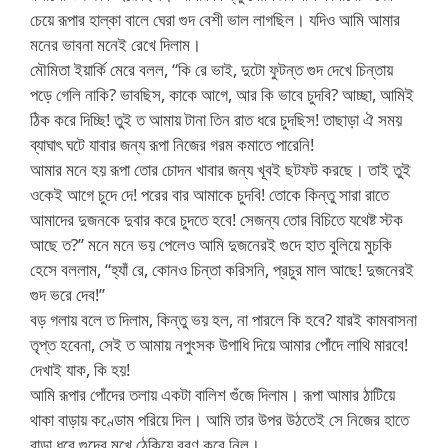
চেয়ে রূপার হাল্কা বালে ঘেরা গুদ বেশী ভাল লাগছিল। যদিও আমি আমার
মনের ভাবনা মনেই রেখে দিলাম।
মৌমিতা ইয়ার্কি মেরে বলল, “কি রে ভাই, দুটো ফুটন্ত গুদ দেখে চিন্তায়
পড়ে গেলি নাকি? ভাবছিস, কাকে আগে, আর কি ভাবে চুদবি? আচ্ছা, আমিই
ঠিক করে দিচ্ছি! তুই ত আমায় টানা তিন রাত ধরে চুদছিস! তাছাড়া ঐ সময়
ব্যাঘাৎ ঘটে যাবার জন্য রূপা নিজের গরম কমাতে পারেনি!
আমার মনে হয় রূপা তোর চোদন খাবার জন্য খূবই ছটফট করছে। তাই তুই
ওকেই আগে চুদে দে! পরের বার আমাকে চুদবি! তোকে কিন্তু সারা রাতে
আমাদের দুজনকে দুবার করে চুদতে হবে! সেজন্য তোর বিচিতে যথেষ্ট স্টক
আছে ত?” মনে মনে ভয় পেলেও আমি দুজনেরই গুদে হাত বুলিয়ে মুচকি
হেসে বললাম, “হ্যাঁ রে, কোনও চিন্তা করিসনি, প্রচুর মাল আছে! দুজনেরই
গুদ ভরে দেব!”
বড় গলায় বলে ত দিলাম, কিন্তু ভয় হল, না পারলে কি হবে? যারই কামবাসনা
তৃপ্ত হবেনা, সেই ত আমায় নপুংসক উপাধি দিয়ে আমার পোঁদে লাথি মারবে!
দেখাই যাক, কি হয়!
আমি রূপার পোঁদের তলায় একটা বালিশ গুঁজে দিলাম। রূপা আমার ঠাটিয়ে
থাকা বাড়ায় কণ্ডোম পরিয়ে দিল। আমি তার উপর উঠতেই সে নিজের হাতে
বাড়া ধরে গুদের মুখে ঠেকিয়ে বরণ করে নিল।