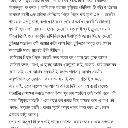
“ওঃহ, রূপা তুই! তোর মা ভাল আছেন ত? আয়, চলে আয়!” মৌমিতা
আগন্তুক কে বলল। আমি লক্ষ করলাম চুড়িদার পরিহিতা, ছিপছিপে গঠনের
আমারই বয়সী এক মহিলা মৌমিতার পিছন পিছন ঘরে ঢুকে এল। মেয়েটির
গায়ের রং একটু চাপা, কপালে সিঁদুরের ছোঁওয়া অর্থাৎ মেয়েটি বিবাহিতা।
মুখশ্রী খূব একটা সুন্দর না হলেও মেয়েটির স্তনশ্রী খূবই সুন্দর, ওড়নার
ভীতর দিয়েই তার পদ্মকুঁড়ি দুটি নিজেদের উপস্থিতি জানান দিচ্ছে! মেয়েটি
চুড়িদার পরেছিল তাই জামার কাটা অংশ দিয়ে চুড়িদারে আবৃত তার পেলব
দাবনাদুটি মাঝে মাঝেই উঁকি দিচ্ছিল।
মৌমিতার পিছন পিছন মেয়েটি সদর দরজা বন্ধ করে ঘরে ঢুকে আসল।
মৌমিতা বলল, “রূপা, এ হচ্ছে আমার খুড়তুতো ভাই, আমার চেয়ে দুবছরের
ছোট, তাই ওকে আমার সমবয়সীই বলতে পারিস। আমার স্বামীর
অনুপস্থিতি তে দেখাশুনা করার জন্য ভাই এখন এখানেই থাকছে।
আর ভাই, তোর সাথেও ওর আলাপ করিয়ে দিই! ওর নাম রূপা! যেহেতু
বাচ্ছাটির দেখাশুনা করতে আমার উপর খূব চাপ পড়ছিল তাই আমি ওকে এই
কাজে নিযুক্ত করেছি। এক বছর হল রূপার বিয়ে হয়েছে তবে এখনও ওর
কোনও সন্তান হয়নি। রূপার স্বামী অন্য শহরে কাজ করে এবং মাসে
একবার বাড়ি আসে।
রূপার মা অসুস্থ ছিলেন তাই তাঁকে দেখাশনা করার জন্য ও এক সপ্তাহে