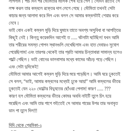
লাগলাম। পাঁচ দিন পর মৌমিতার মাসিক শেষ হয়ে গেল। সেদিন রাতেই সে
লক্ষ করল তার কম্বলে রক্তের দাগ লেগে গেছে। মৌমিতা তখনই সেটা
কাচার জন্য আলাদা করে দিল এবং বলল সে আমার কম্বলটাই শেয়ার করে
নেবে।
ভাই বোন একই কম্বল মুড়ি দিয়ে ঘুমাবে তাতে অবশ্য অসুবিধা বা আপত্তির
কিছুই নেই। কিন্তু কয়েকদিন আগেই ত ….. ঘটনাটা ঘটেছিল! যখন আমি
তার শরীরের সমস্ত গোপন স্থানগুলি দেখেছিলাম এবং হাত দেবারও সুযোগ
পেয়েছিলাম! এবং তারপর থেকেই তার প্রতি আমার চিন্তাধারা সামান্য হলেও
পাল্টে গেছিল। ভাই বোনের ভালবাসার মধ্যে কামের আঁচড় পড়ে গেছিল।
এবং সেটা দুদিকেই!
মৌমিতা আমার আগেই কম্বল মুড়ি দিয়ে শুয়ে পড়েছিল। আমি ঘরে ঢুকতেই
সে বলল, “ভাই, আমার কম্বলের মধ্যেই ঢুকে আয়!” আমি কম্বলের ভীতর
ঢুকতেই যেন ২২০ ভোল্টের বিদ্যুতের ছোঁওয়া পেলাম! কারণ ….. ???
কারণ হল মৌমিতা কম্বলের ভীতর কোমর অবধি নাইটি তুলে চিৎ হয়ে
শুয়েছিল এবং আমি তার পাশে শুইতেই সে আমার গায়ের উপর তার অনাবৃত
ডান পা তুলে দিল!!!
দিদি থেকে প্রেমিকা-২