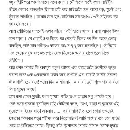
শুধু নাইটি পরে আমার পাসে এসে বসল। মৌমিতার মতই রপার নাইটির
ভীতর কোনও অন্তর্বাস ছিলনা তাই তার মাইদুটো যেন আরো বড়, পুরুষ্ট এবং
ছুঁচালো লাগছিল। আমার মনে হল মৌমিতার মত রূপাও ৩৬বি সাইজের ব্রা
ব্যাবহার করে।
আমি মৌমিতার সামনেই রূপার কাঁধে একটা হাত রাখলাম। রূপা আমার উপর
ঢলে পড়ল। সে বেচারিও ত বিয়ের পর থেকেই দিনের পর দিন বরকে ছেড়ে
থাকছিল, তাই তার শরীরেও কামের আগুন ধু ধু করে জ্বলছিল। মৌমিতার
দিক থেকে সবুজ সংকেত পেয়ে সেও নিজেকে আমার হাতে তুলে দিতে
চাইছিল।
আর তখন আমার কি অবস্থা বলুন! আমায় এক রাতে দুটো উর্বশীকে তৃপ্ত
করতে হবে! এক একজনকে দুবার করে লাগালে এক রাতেই আমার সমস্ত
স্টক খালী হয়ে যাবে! পরের দিন আমার বাড়া আর বিচিদুটো খুঁজে পাওয়া যাবে
কিনা সন্দেহ আছে!
তবে রূপা যেমন সুন্দরী, যখন সুযোগ পাচ্ছি তখন ত তার মধু খেতেই হবে।
সেই সময় বাচ্ছাটা ঘুমাচ্ছিল তাই মৌমিতা বলল, “রূপা, বাচ্ছা ত ঘুমাচ্ছে এই
সুযোগে ভাইয়ের সাথে একবার …… করবি নাকি? তাহলে তোরা দুজনেই
দুজনের আসবাব পত্র পরীক্ষা করে নিতে পারবি! আমি পাসের ঘরে চলে যাচ্ছি!
তোর ত অভিজ্ঞতা আছে, কি্ন্তু ভাই প্রথমবার আমার সামনে তোকে চুদতে