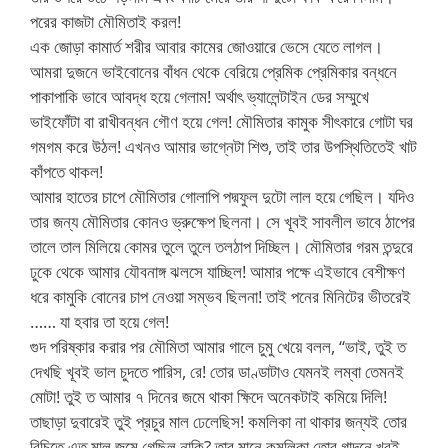
পরের কাজটা মৌমিতাই করল!
এক জোড়া কামার্ত শরীর আবার কামের জোওয়ারে ভেসে যেতে লাগল।
আমরা দুজনে ভাইবোনের বাঁধন থেকে বেরিয়ে প্রেমিক প্রেমিকার বন্ধনে
পাকাপাকি ভাবে আবদ্ধ হয়ে গেলাম! অর্থাৎ ভ্যালেন্টাইন ডের সম্মুখে
ভাইফোঁটা বা রাখীবন্ধন গৌণ হয়ে গেল! মৌমিতার কামুক সীৎকারে গোটা ঘর
গমগম করে উঠল! এখনও আমার ভাগ্নেটা শিশু, তাই তার উপস্থিতিতেই খাট
কাঁপতে থাকল!
আমার হাতের চাপে মৌমিতার গোলাপি পদ্মফুল দুটো লাল হয়ে গেছিল। যদিও
তার জন্য মৌমিতার কোনও ভ্রুক্ষেপ ছিলনা। সে খূবই সাবলীল ভাবে ঠাপের
তালে তাল মিলিয়ে কোমর তুলে তুলে তলঠাপ দিচ্ছিল। মৌমিতার গরম তন্দুরে
ঢুকে থেকে আমার যৌবনাঙ্গ ঝলসে যাচ্ছিল! আমার পক্ষে এইভাবে বেশীক্ষণ
ধরে কামুকি বোনের চাপ নেওয়া সম্ভব ছিলনা! তাই পনের মিনিটের ভীতরেই
…… যা হবার তা হয়ে গেল!
গুদ পরিষ্কার করার পর মৌমিতা আমার গালে চুমু খেয়ে বলল, “ভাই, তুই ত
দেখছি খূবই ভাল চুদতে পারিস, রে! তোর ডাণ্ডাটাও যেমনই লম্বা তেমনই
মোটা! তুই ত আমার ৭ দিনের জমে থাকা ক্ষিদে অনেকটাই কমিয়ে দিলি!
তাছাড়া দুবারেই তুই প্রচুর মাল ঢেলেছিস! কমলিকা না থাকার জন্যই তোর
বিচিতে এত মাল জমে গেছিল নাকি? তার মানে কমলিকা তোর গাদনে খূবই