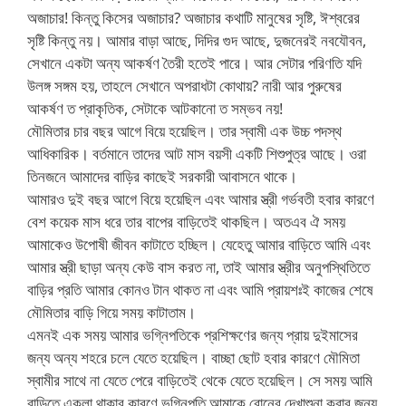
অজাচার! কিন্তু কিসের অজাচার? অজাচার কথাটি মানুষের সৃষ্টি, ঈশ্বরের
সৃষ্টি কিন্তু নয়। আমার বাড়া আছে, দিদির গুদ আছে, দুজনেরই নবযৌবন,
সেখানে একটা অন্য আকর্ষণ তৈরী হতেই পারে। আর সেটার পরিণতি যদি
উলঙ্গ সঙ্গম হয়, তাহলে সেখানে অপরাধটা কোথায়? নারী আর পুরুষের
আকর্ষণ ত প্রাকৃতিক, সেটাকে আটকানো ত সম্ভব নয়!
মৌমিতার চার বছর আগে বিয়ে হয়েছিল। তার স্বামী এক উচ্চ পদস্থ
আধিকারিক। বর্তমানে তাদের আট মাস বয়সী একটি শিশুপুত্র আছে। ওরা
তিনজনে আমাদের বাড়ির কাছেই সরকারী আবাসনে থাকে।
আমারও দুই বছর আগে বিয়ে হয়েছিল এবং আমার স্ত্রী গর্ভবতী হবার কারণে
বেশ কয়েক মাস ধরে তার বাপের বাড়িতেই থাকছিল। অতএব ঐ সময়
আমাকেও উপোষী জীবন কাটাতে হচ্ছিল। যেহেতু আমার বাড়িতে আমি এবং
আমার স্ত্রী ছাড়া অন্য কেউ বাস করত না, তাই আমার স্ত্রীর অনুপস্থিতিতে
বাড়ির প্রতি আমার কোনও টান থাকত না এবং আমি প্রায়শঃই কাজের শেষে
মৌমিতার বাড়ি গিয়ে সময় কাটাতাম।
এমনই এক সময় আমার ভগ্নিপতিকে প্রশিক্ষণের জন্য প্রায় দুইমাসের
জন্য অন্য শহরে চলে যেতে হয়েছিল। বাচ্ছা ছোট হবার কারণে মৌমিতা
স্বামীর সাথে না যেতে পেরে বাড়িতেই থেকে যেতে হয়েছিল। সে সময় আমি
বাড়িতে একলা থাকার কারণে ভগ্নিপতি আমাকে বোনের দেখাশুনা করার জন্য