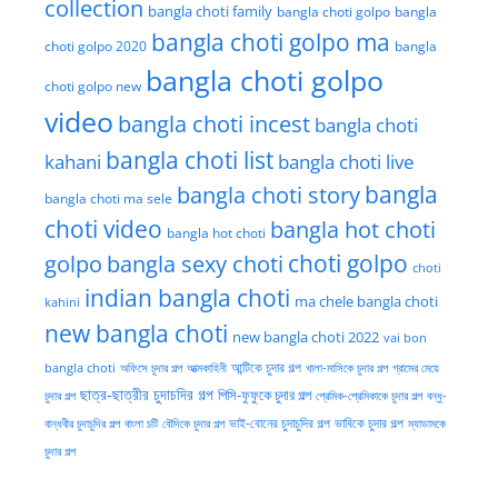
collection
bangla choti family
bangla choti golpo
bangla
bangla choti golpo ma
choti golpo 2020
bangla
bangla choti golpo
choti golpo new
video
bangla choti incest
bangla choti
bangla choti list
kahani
bangla choti live
bangla choti story
bangla
bangla choti ma sele
choti video
bangla hot choti
bangla hot choti
golpo
choti golpo
bangla sexy choti
choti
indian bangla choti
ma chele bangla choti
kahini
new bangla choti
new bangla choti 2022
vai bon
অফিসে চুদার গল্প
আত্মকাহিনী
আন্টিকে চুদার গল্প
খালা-মাসিকে চুদার গল্প
গ্রামের মেয়ে
bangla choti
ছাত্র-ছাত্রীর চুদাচদির গল্প
পিসি-ফুফুকে চুদার গল্প
চুদার গল্প
প্রেমিক-প্রেমিকাকে চুদার গল্প
বন্ধু-
ভাই-বোনের চুদাচুদির গল্প
ভাবিকে চুদার গল্প
বান্ধবীর চুদাচুদির গল্প
বাংলা চটি
বৌদিকে চুদার গল্প
ম্যাডামকে
চুদার গল্প