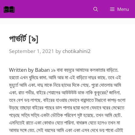
Skip
Menu
to
content
পার্ভার্ট [৯]
September 1, 2021
by
chotikahini2
Written by Baban ১৯ বাবা বহুদূরে আমাদের কলকাতার বাড়িতে.
হয়তো এখন ঘুমিয়ে কাদা. আমি আর মা এই বাড়িতে দাদুর কাছে. তবে এই
মুহূর্তে আমি একা. দাদু মাকে নিয়ে ছাদের দিকে গেছে. পুরো দোতলায় আমি
একা. রাত গভীর. বাইরে শেয়ালের আউউউউ ডাক নাকি কুকুরের? জানিনা.
তবে বেশ ভয় লাগছে. বাইরের হাওয়ায় যেভাবে বারান্দাতে টাঙানো কাপড় গুলো
উড়ছে তাছাড়া বাইরের গাছের ডাল পালার ছায়া গুলো যেভাবে ঘরের মেঝেতে
পড়েছে সত্যি সত্যি একটা ভৌতিক পরিবেশ সৃষ্ট হয়েছে. তখন আমি ছোট.
এমনিতেই রাতে একা কোথাও যেতে পারিনা. বাথরুম যেতে হলেও তখন মা
আমার সঙ্গে যেত. সেই বয়সের আমি একা একা এসব দেখে ভয় পাবো এটাই