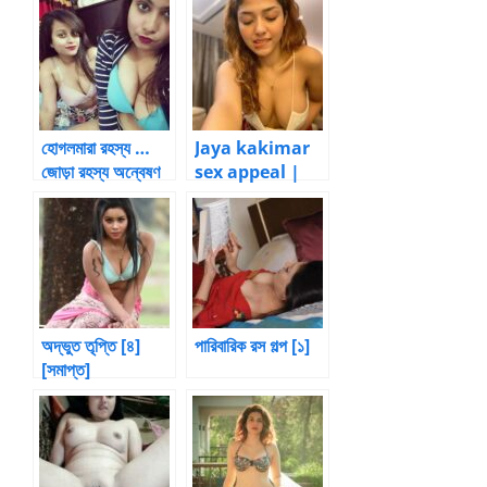
হোগলমারা রহস্য …
Jaya kakimar
জোড়া রহস্য অন্বেষণ
sex appeal |
– অষ্টম পরিচ্ছদ |
BanglaChotika
BanglaChotika
hini
hini
অদ্ভুত তৃপ্তি [৪]
পারিবারিক রস গল্প [১]
[সমাপ্ত]