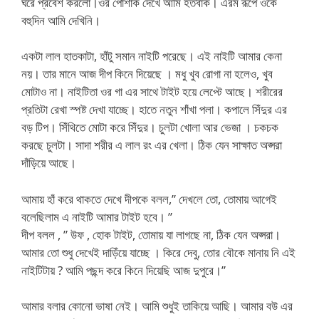
ঘরে প্রবেশ করলো।ওর পোশাক দেখে আমি হতবাক। এরম রূপে ওকে
বহুদিন আমি দেখিনি।
একটা লাল হাতকাটা, হাঁটু সমান নাইটি পরেছে। এই নাইটি আমার কেনা
নয়। তার মানে আজ দীপ কিনে দিয়েছে । মধু খুব রোগা না হলেও, খুব
মোটাও না। নাইটিতা ওর গা এর সাথে টাইট হয়ে লেপ্টে আছে। শরীরের
প্রতিটা রেখা স্পষ্ট দেখা যাচ্ছে। হাতে নতুন শাঁখা পলা। কপালে সিঁদুর এর
বড় টিপ। সিঁথিতে মোটা করে সিঁদুর। চুলটা খোলা আর ভেজা । চকচক
করছে চুলটা। সাদা শরীর এ লাল রং এর খেলা। ঠিক যেন সাক্ষাত অপ্সরা
দাঁড়িয়ে আছে।
আমায় হাঁ করে থাকতে দেখে দীপকে বলল,” দেখলে তো, তোমায় আগেই
বলেছিলাম এ নাইটি আমার টাইট হবে। ”
দীপ বলল , ” উফ , হোক টাইট, তোমায় যা লাগছে না, ঠিক যেন অপ্সরা।
আমার তো শুধু দেখেই দাড়িঁয়ে যাচ্ছে । কিরে দেবু, তোর বৌকে মানায় নি এই
নাইটিটায় ? আমি পছন্দ করে কিনে দিয়েছি আজ দুপুরে।”
আমার বলার কোনো ভাষা নেই। আমি শুধুই তাকিয়ে আছি। আমার বউ এর