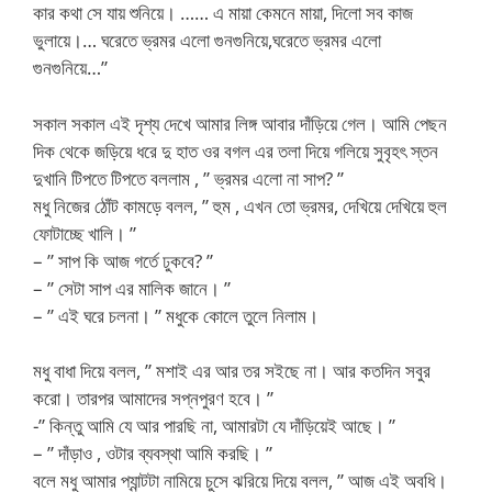
কার কথা সে যায় শুনিয়ে। …… এ মায়া কেমনে মায়া, দিলো সব কাজ
ভুলায়ে।… ঘরেতে ভ্রমর এলো গুনগুনিয়ে,ঘরেতে ভ্রমর এলো
গুনগুনিয়ে…”
সকাল সকাল এই দৃশ্য দেখে আমার লিঙ্গ আবার দাঁড়িয়ে গেল। আমি পেছন
দিক থেকে জড়িয়ে ধরে দু হাত ওর বগল এর তলা দিয়ে গলিয়ে সুবৃহৎ স্তন
দুখানি টিপতে টিপতে বললাম , ” ভ্রমর এলো না সাপ? ”
মধু নিজের ঠোঁট কামড়ে বলল, ” হুম , এখন তো ভ্রমর, দেখিয়ে দেখিয়ে হুল
ফোটাচ্ছে খালি। ”
– ” সাপ কি আজ গর্তে ঢুকবে? ”
– ” সেটা সাপ এর মালিক জানে। ”
– ” এই ঘরে চলনা। ” মধুকে কোলে তুলে নিলাম।
মধু বাধা দিয়ে বলল, ” মশাই এর আর তর সইছে না। আর কতদিন সবুর
করো। তারপর আমাদের সপ্নপুরণ হবে। ”
-” কিন্তু আমি যে আর পারছি না, আমারটা যে দাঁড়িয়েই আছে। ”
– ” দাঁড়াও , ওটার ব্যবস্থা আমি করছি। ”
বলে মধু আমার প্যান্টটা নামিয়ে চুসে ঝরিয়ে দিয়ে বলল, ” আজ এই অবধি।