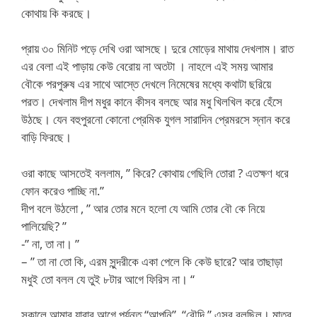
কোথায় কি করছে।
প্রায় ৩০ মিনিট পড়ে দেখি ওরা আসছে। দুরে মোড়ের মাথায় দেখলাম। রাত
এর বেলা এই পাড়ায় কেউ বেরোয় না অতটা । নাহলে এই সময় আমার
বৌকে পরপুরুষ এর সাথে আস্তে দেখলে নিমেষের মধ্যে কথাটা ছরিয়ে
পরত। দেখলাম দীপ মধুর কানে কীসব বলছে আর মধু খিলখিল করে হেঁসে
উঠছে। যেন বহুপুরনো কোনো প্রেমিক যুগল সারাদিন প্রেমরসে স্নান করে
বাড়ি ফিরছে।
ওরা কাছে আসতেই বললাম, ” কিরে? কোথায় গেছিলি তোরা ? এতক্ষণ ধরে
ফোন করেও পাচ্ছি না.”
দীপ বলে উঠলো , ” আর তোর মনে হলো যে আমি তোর বৌ কে নিয়ে
পালিয়েছি? ”
-” না, তা না। ”
– ” তা না তো কি, এরম সুন্দরীকে একা পেলে কি কেউ ছারে? আর তাছাড়া
মধুই তো বলল যে তুই ৮টার আগে ফিরিস না। “
সকালে আমার যাবার আগে পর্যন্ত “আপনি”, “বৌদি ” এসব বলছিল। মাত্র