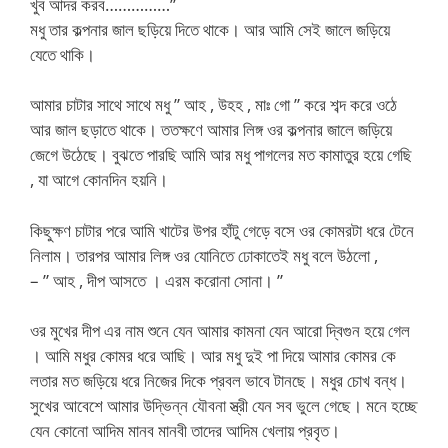
খুব আদর করব……………”
মধু তার কল্পনার জাল ছড়িয়ে দিতে থাকে। আর আমি সেই জালে জড়িয়ে
যেতে থাকি।
আমার চাটার সাথে সাথে মধু ” আহ , উহহ , মাঃ গো ” করে শব্দ করে ওঠে
আর জাল ছড়াতে থাকে। ততক্ষণে আমার লিঙ্গ ওর কল্পনার জালে জড়িয়ে
জেগে উঠেছে। বুঝতে পারছি আমি আর মধু পাগলের মত কামাতুর হয়ে গেছি
, যা আগে কোনদিন হয়নি।
কিছুক্ষণ চাটার পরে আমি খাটের উপর হাঁটু গেড়ে বসে ওর কোমরটা ধরে টেনে
নিলাম। তারপর আমার লিঙ্গ ওর যোনিতে ঢোকাতেই মধু বলে উঠলো ,
– ” আহ , দীপ আসতে । এরম করোনা সোনা। ”
ওর মুখের দীপ এর নাম শুনে যেন আমার কামনা যেন আরো দ্বিগুন হয়ে গেল
। আমি মধুর কোমর ধরে আছি। আর মধু দুই পা দিয়ে আমার কোমর কে
লতার মত জড়িয়ে ধরে নিজের দিকে প্রবল ভাবে টানছে। মধুর চোখ বন্ধ।
সুখের আবেশে আমার উদ্ভিন্ন যৌবনা স্ত্রী যেন সব ভুলে গেছে। মনে হচ্ছে
যেন কোনো আদিম মানব মানবী তাদের আদিম খেলায় প্রবৃত।