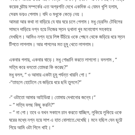
কয়েক ঘন্টায় সম্পর্কের এত অগ্রগতি দেখে একদিক এ যেমন খুশি হলাম,
সেরম ভয়ও পেলাম। যদি ও মধুকে কেড়ে নেয় ।
আমরা আর কথা না বাড়িয়ে যে যার ঘরে চলে গেলাম। মধু ড্রেসিং টেবিলের
সামনে দাড়িয়ে নগ্ন হয়ে নিজের স্তন দুখানা খুব মনোযোগ সহকারে
দেখছিল। আমিও নগ্ন হয়ে লিঙ্গ উঁচিয়ে ওকে পেছন থেকে জড়িয়ে ধরে স্তন
টিপতে লাগলাম। আর পাগলের মত চুমু খেতে লাগলাম।
একবার গলায়, একবার ঘাড়ে। মধু গোঙানি করতে লাগলো। বললাম , ”
সত্যি করে বলতো তোমরা কি করেছ?”
মধু বলল, ” ও আমায় একটা চুমু পর্যন্ত খায়নি গো। ”
-“তাহলে হোটেলে যে জড়িয়ে ধরে ছবি তুললে?”
-” ওটাতো আমার আইডিয়া। তোমায় দেখানোর জন্যে।”
– ” সত্যি বলছ কিছু করনি?”
– ” না গো। তবে ও যখন সকালে চান করতে যাচ্ছিল, লুকিয়ে লুকিয়ে ওকে
ঘরের মধ্যে নগ্ন হয়ে সাপ এ হাত বোলাতে.দেখেছি। মনে হছিল যেন ছুট্টে
গিয়ে আমি ওটা গিলে খাই। “