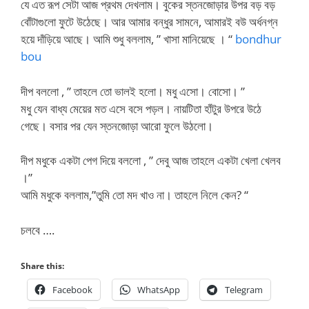
যে এত রূপ সেটা আজ প্রথম দেখলাম। বুকের স্তনজোড়ার উপর বড় বড়
বোঁটাগুলো ফুটে উঠেছে। আর আমার বন্ধুর সামনে, আমারই বউ অর্ধনগ্ন
হয়ে দাঁড়িয়ে আছে। আমি শুধু বললাম, ” খাসা মানিয়েছে । “
bondhur
bou
দীপ বললো , ” তাহলে তো ভালই হলো। মধু এসো। বোসো। ”
মধু যেন বাধ্য মেয়ের মত এসে বসে পড়ল। নায়টিতা হাঁটুর উপরে উঠে
গেছে। বসার পর যেন স্তনজোড়া আরো ফুলে উঠলো।
দীপ মধুকে একটা পেগ দিয়ে বললো , ” দেবু আজ তাহলে একটা খেলা খেলব
।”
আমি মধুকে বললাম,”তুমি তো মদ খাও না। তাহলে নিলে কেন? “
চলবে ….
Share this:
Facebook
WhatsApp
Telegram