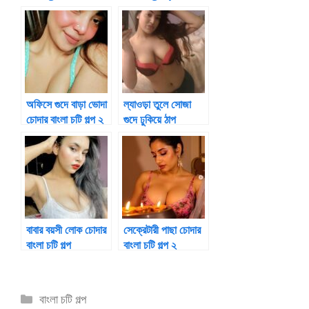
Chotigolpo
বান্ধবীর জামাই জড়িয়ে
বউয়ের কুমারি গুদে বাঁড়া
ধরে পাছা চুদলো
চটি ৩
অফিসে গুদে বাড়া ভোদা
ল্যাওড়া তুলে সোজা
চোদার বাংলা চটি গল্প ২
গুদে ঢুকিয়ে ঠাপ
বাবার বয়সী লোক চোদার
সেক্রেটারী পাছা চোদার
বাংলা চটি গল্প
বাংলা চটি গল্প ২
Categories
বাংলা চটি গল্প