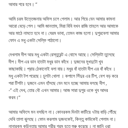
আবার পরে হবে। “
আমি চরম উত্তেজনায় অফিস চলে গেলাম। আর গিয়ে যেন আমার কামনা
আরো বেড়ে গেল। আমি জানতাম, মিয়া বিবি যখন রাজি তাহলে আর আমাকে
আর মাঠে নামতে হবে না। যেরম ভাবা, তেমন কাজ হলো। দুপুরবেলা আমার
ফোন এ মধু একটা সেল্ফি পাঠালো।
দেখলাম দীপ আর মধু একটা রেস্তুরেন্ট এ বোসে আছে। সেল্ফিটা তুলেছে
দীপ। দীপ এর ডান হাতটা মধুর ডান কাঁধে । দুজনের মুখদুটো খুব
কাছাকাছি। প্রায় ঠেকানোই বলা যায়। মধুর বাঁ হাতটা দীপ এর বাঁ কাঁধে ।
মধু একটা টপ পরেছে। চুলটা খোলা । কপালে সিঁদুর এর টিপ, বেশ বড় করে
পরা টিপটা। দুজনে এমন হাঁসছে যেন মনে হচ্ছে আমায় বলছে দীপ ,
-” এই দেখ, তোর বৌ এখন আমার। আজ সারা দুপুর ওকে খুব আদর
করব।”
আমার অফিসে মন বসছিল না। কোনরকম দিনটা কাটিয়ে ৭টায় বাড়ি পৌঁছে
দেখি তালা ঝুলছে। ফোন করলাম দুজনকেই, কিন্তু কাউকেই পেলাম না।
নানারকম কুচিন্তায় আমার শরীর গরম হতে শুরু করেছে। না জানি ওরা