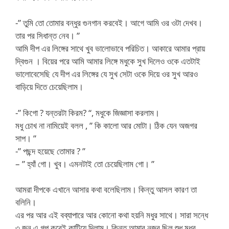
-” তুমি তো তোমার বন্ধুর গুনগান করবেই। আগে আমি ওর ওটা দেখব।
তার পর সিধান্ত নেব। ”
আমি দীপ এর লিঙ্গের সাথে খুব ভালোভাবে পরিচিত। আকারে আমার প্রায়
দ্বিগুন । বিয়ের পরে আমি আমার লিঙ্গে মধুকে সুখ দিলেও ওকে এতটাই
ভালোবেসেছি যে দীপ এর লিঙ্গের যে সুখ সেটা ওকে দিয়ে ওর সুখ আরও
বাড়িয়ে দিতে চেয়েছিলাম।
-” কিগো ? যন্তরটা কিরম? “, মধুকে জিজ্ঞাসা করলাম।
মধু চোখ না নামিয়েই বলল , ” কি কালো আর মোটা। ঠিক যেন অজগর
সাপ। ”
-” পছন্দ হয়েছে তোমার ? ”
– ” হ্যাঁ গো। খুব। এমনটাই তো চেয়েছিলাম গো। ”
আমরা দীপকে এখানে আসার কথা বলেছিলাম। কিন্তু আসল কারণ তা
বলিনি।
এর পর আর এই বব্যাপারে আর কোনো কথা হয়নি মধুর সাথে। সারা সন্ধে
৩ জন এ গল্প করেই কাটিয়ে দিলাম। কিন্তু আমার নজর ছিল শুধু মধুর