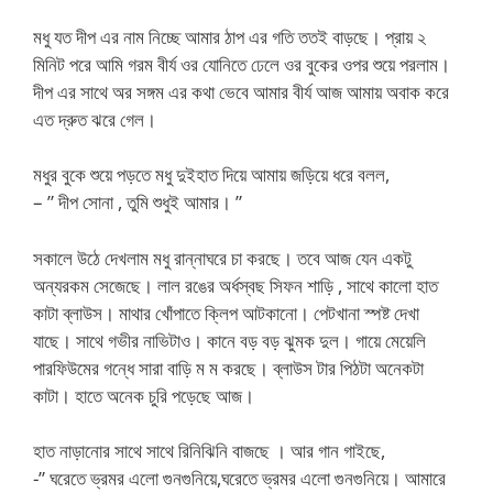
মধু যত দীপ এর নাম নিচ্ছে আমার ঠাপ এর গতি ততই বাড়ছে। প্রায় ২
মিনিট পরে আমি গরম বীর্য ওর যোনিতে ঢেলে ওর বুকের ওপর শুয়ে পরলাম।
দীপ এর সাথে অর সঙ্গম এর কথা ভেবে আমার বীর্য আজ আমায় অবাক করে
এত দ্রুত ঝরে গেল।
মধুর বুকে শুয়ে পড়তে মধু দুইহাত দিয়ে আমায় জড়িয়ে ধরে বলল,
– ” দীপ সোনা , তুমি শুধুই আমার। ”
সকালে উঠে দেখলাম মধু রান্নাঘরে চা করছে। তবে আজ যেন একটু
অন্যরকম সেজেছে। লাল রঙের অর্ধস্বছ সিফন শাড়ি , সাথে কালো হাত
কাটা ব্লাউস। মাথার খোঁপাতে ক্লিপ আটকানো। পেটখানা স্পষ্ট দেখা
যাছে। সাথে গভীর নাভিটাও। কানে বড় বড় ঝুমক দুল। গায়ে মেয়েলি
পারফিউমের গন্ধে সারা বাড়ি ম ম করছে। ব্লাউস টার পিঠটা অনেকটা
কাটা। হাতে অনেক চুরি পড়েছে আজ।
হাত নাড়ানোর সাথে সাথে রিনিঝিনি বাজছে । আর গান গাইছে,
-” ঘরেতে ভ্রমর এলো গুনগুনিয়ে,ঘরেতে ভ্রমর এলো গুনগুনিয়ে। আমারে