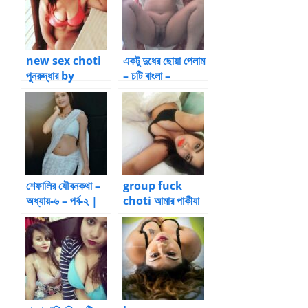
new sex choti
একটু দুধের ছোয়া পেলাম
পুনরুদ্ধার by
– চটি বাংলা –
Zak133
শেফালির যৌবনকথা –
group fuck
অধ্যায়-৬ – পর্ব-২ |
choti আমার পাকীযা
BanglaChotika
আম্মি – 2 by
hini
oneSickPuppy
| Bangla choti
kahini