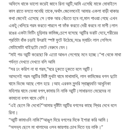
অফিসে থাকে ভালো করেই জানে রিনা আন্টি,আমি এসেছি মাকে মোবাইলে
কাল রাতে বলতে শুনেছি তাকে,অর্থাৎ জেনেশুনেই আমার একলা বাড়ী থাকার
কথা জেনেই এসেছে সে।যাক আর খেঁচতে হবে না,মাল পাওয়া গেছে এখন
একটু খেলিয়ে গরম করতে পারলে পা ফাঁক করতে দেরী করবে না মাগী।লাল
রঙের একটা ফিটিং চুড়িদার কামিজ,চেপে বসেছে আন্টির ভরাট দেহে,শরীরের
প্রতিটা বাঁক চড়াই উৎরাই স্পষ্ট ফুটে উঠেছে,সঙে ম্যাচিং লাল লেগিংস
মোটামোটা থাইদুটো ফেটে বেরুবে যেন।
“মাই গড আন্টি করেছো কি এতো আগুন লেগেছে মনে হচ্ছে।”পা থেকে মাথা
পর্যন্ত দেখতে দেখতে বলি আমি
“সর ঢং করিশ না যা গরম,”ঘরে ঢুকতে ঢুকতে বলে আন্টি।
আসলেই গরম আন্টির মিষ্টি মুখটা ঘামে মাখামাখি, লাল কামিজের বগল দুটো
ঘামে ভিজে আছে গোল হয়ে ।আহ এরকম সুন্দরি স্বাস্থ্যবতি আধুনিকা
মহিলার ঘামে ভেজা বগল,কামায় নি নাকি আন্টি।সাধারনত মেয়েদের না
কামানো বগল ঘামে বেশি।
“এই ছেলে কি দেখো?”আমার দৃষ্টিটা আন্টির বগলের কাছে স্থির দেখে বলে
রিনা।
“আন্টি কামাওনি নাকি?”আঙুল দিয়ে বগলের দিকে ইশারা করি আমি।
“অসভ্য ছেলে মা খালাদের ওসব জায়গায় চোখ দিতে হয় নাকি।”