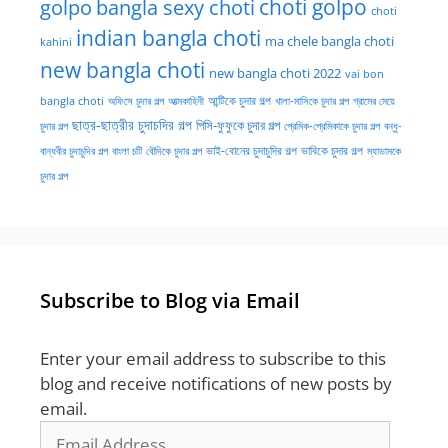
golpo
choti golpo
bangla sexy choti
choti
indian bangla choti
ma chele bangla choti
kahini
new bangla choti
new bangla choti 2022
vai bon
অফিসে চুদার গল্প
আত্মকাহিনী
আন্টিকে চুদার গল্প
খালা-মাসিকে চুদার গল্প
গ্রামের মেয়ে
bangla choti
ছাত্র-ছাত্রীর চুদাচদির গল্প
পিসি-ফুফুকে চুদার গল্প
চুদার গল্প
প্রেমিক-প্রেমিকাকে চুদার গল্প
বন্ধু-
ভাই-বোনের চুদাচুদির গল্প
ভাবিকে চুদার গল্প
বান্ধবীর চুদাচুদির গল্প
বাংলা চটি
বৌদিকে চুদার গল্প
ম্যাডামকে
চুদার গল্প
Subscribe to Blog via Email
Enter your email address to subscribe to this
blog and receive notifications of new posts by
email.
Email