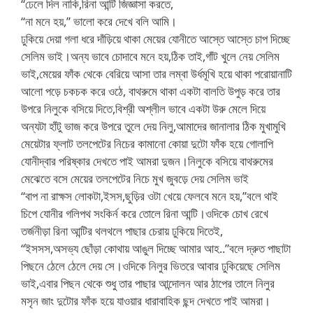
“ঢেলে দিল নাকি,রিনা আন্টি জিজ্ঞাসা করতে,
“না মনে হয়,” ভালো করে দেখে বলি আমি।
ঢুকিয়ে দেয়া গলা ধরে দাঁড়িয়ে থাকা মেয়ের যোনীতে আস্তে আস্তে চাপ দিচ্ছে
সেলিম ভাই।অন্য ভাবে চোদাবে মনে হয়,ঠিক তাই,গাঁট খুলে নেয় সেলিম
ভাই,মেয়ের ফাঁক থেকে বেরিয়ে আসা তার লম্বা উর্ধমূখি হয়ে থাকা পরোয়ানাটি
আলো পড়ে চকচক করে ওঠে, বাথরুমে থাকা একটা বালতি উপুড় করে তার
উপরে নিলুকে বসিয়ে দিতে,বিশ্রী অশ্লীল ভাবে একটা উরু মেলে দিয়ে
অন্যটা হাঁটু ভাজ করে উপরে তুলে দেয় নিলু,আমাদের জানালার ঠিক মুখামুখি
মেয়েটার ফ্লাট তলপেটের নিচের কামানো কোয়া দুটো ফাঁক হয়ে গোলাপি
যোনীদ্বার পরিষ্কার দেখতে পাই আমরা দুজন।নিলুকে বসিয়ে বাথরুমের
মেঝেতে বসে মেয়ের তলপেটের নিচে মুখ জুবড়ে দেয় সেলিম ভাই
“বাপ না রাক্ষস লোকটা,ইসস,ছুড়ির ওটা খেয়ে ফেলবে মনে হয়,”বলে থাই
চিপে যোনীর গলিপথ সংকির্ন করে তোলে রিনা আন্টি।ওদিকে চোখ রেখে
তর্জনীড়া রিনা আন্টির থলথলে পাছার চেরায় ঢুকিয়ে দিতেই,
“ইসসস,অসভ্য ছোঁড়া কোথায় আঙুল দিচ্ছে আমার আহ..”বলে দ্রুত পাছাটা
পিছনে ঠেলে ঠেলে দেয় সে।ওদিকে নিলুর ভিতরে আবার ঢুকিয়েছে সেলিম
ভাই,এবার পিছন থেকে শুধু তার পাছার আন্দোলন আর ঠাপের তালে নিলুর
মসৃন জাং দুটোর ফাঁক হয়ে যাওয়ার ধারাবাহিক ছন্দ দেখতে পাই আমরা।