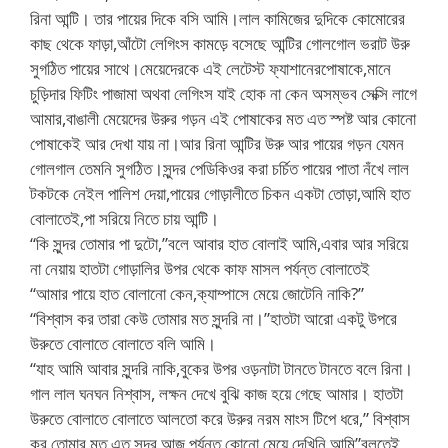
রিনা আন্টি। তার পায়ের দিকে বসি আমি।লাল কামিজের দুদিকে কোমোরের
কাছ থেকে ফাড়া,আঁটো লেগিংস কামড়ে বসেছে আন্টির গোলগোল ভরাট উরু
সুগঠিত পায়ের সাথে।মেয়েদেরকে এই লেটেস্ট ফ্যাশানেরপোষাকে,মানে
চুড়িদার ফিটিং পাজামা অথবা লেগিংস যাই হোক না কেন অসম্ভব সেক্সি লাগে
আমার,বাঙালী মেয়েদের উরুর গড়ন এই পোষাকের মত এত স্পষ্ট আর কোনো
পোষাকেই আর দেখা যায় না।আর রিনা আন্টির উরু আর পায়ের গড়ন যেমন
গোলগাল তেমনি সুগঠিত।সুন্দর পেডিকিওর করা চর্চিত পায়ের পাতা নঁখে লাল
টকটকে নেইল পালিশ দেয়া,পায়ের গোড়ালীতে চিকন একটা তোড়া,আমি হাত
বোলাতেই,পা সরিয়ে নিতে চায় আন্টি।
“কি সুন্দর তোমার পা দুটো,”বলে আবার হাত বোলাই আমি,এবার আর সরিয়ে
না নেয়ায় হাতটা গোড়ালির উপর থেকে কাফ মাসল পর্যন্ত বোলাতেই
“আমার পায়ে হাত বোলানো কেন,ক্যাম্পাসে মেয়ে জোটেনি নাকি?”
“বিশ্বাস কর তারা কেউ তোমার মত সুন্দরি না।”হাতটা আরো একটু উপরে
উরুতে বোলাতে বোলাতে বলি আমি।
“যাহ আমি আবার সুন্দরি নাকি,বুকের উপর ওড়নাটা টানতে টানতে বলে রিনা।
গাল লাল ঘনঘন নিশ্বাস, লক্ষন দেখে বুঝি কাজ হয়ে গেছে আমার। হাতটা
উরুতে বোলাতে বোলাতে আলতো করে উরুর নরম মাংস টিপে ধরে,” বিশ্বাস
কর তোমার মত এত সুন্দর আজ পর্যন্ত কোনো মেয়ে দেখিনি আমি”বলতেই