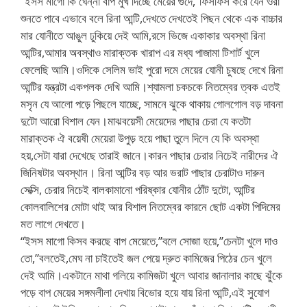
“ইসস মাগো কি ঘেন্না বাপ মুখ দিচ্ছে মেয়ের গুদে,”ফিসফিস করে যেন ওরা
শুনতে পাবে এভাবে বলে রিনা আন্টি,দেখতে দেখতেই পিছন থেকে এক বাচ্চার
মার যোনীতে আঙুল ঢুকিয়ে দেই আমি,রসে ভিজে একাকার অবস্থা রিনা
আন্টির,আমার অবস্থাও মারাক্তক খারাপ এর মধ্য পাজামা টিশার্ট খুলে
ফেলেছি আমি।ওদিকে সেলিম ভাই পুরো দমে মেয়ের যোনী চুষছে দেখে রিনা
আন্টির যন্ত্রটা একপলক দেখি আমি।শ্যামলা চকচকে নিতম্বের ত্বক এতই
মসৃন যে আলো পড়ে পিছলে যাচ্ছে, সামনে ঝুকে থাকায় গোলগোল বড় দাবনা
দুটো আরো বিশাল যেন।মাঝবয়েসী মেয়েদের পাছার চেরা যে কতটা
মারাক্তক ঐ বয়েষী মেয়েরা উপুড় হয়ে পাছা তুলে দিলে যে কি অবস্থা
হয়,সেটা যারা দেখেছে তারাই জানে।কারন পাছার চেরার নিচেই নারীদের ঐ
জিনিষটার অবস্থান। রিনা আন্টির বড় আর ভরাট পাছার চেরাটাও দারুন
সেক্সি, চেরার নিচেই বালকামানো পরিষ্কার যোনীর ঠোঁট দুটো, আন্টির
কোলবালিশের মোটা থাই আর বিশাল নিতম্বের কারনে ছোট একটা পিদিমের
মত লাগে দেখতে।
“ইসস মাগো কিসব করছে বাপ মেয়েতে,”বলে সোজা হয়ে,”চেনটা খুলে দাও
তো,”বলতেই,মেঘ না চাইতেই জল পেয়ে দ্রুত কামিজের পিঠের চেন খুলে
দেই আমি।একটানে মাথা গলিয়ে কামিজটা খুলে আবার জানালার কাছে ঝুঁকে
পড়ে বাপ মেয়ের সঙ্গমলীলা দেখায় বিভোর হয়ে যায় রিনা আন্টি,এই সুযোগ