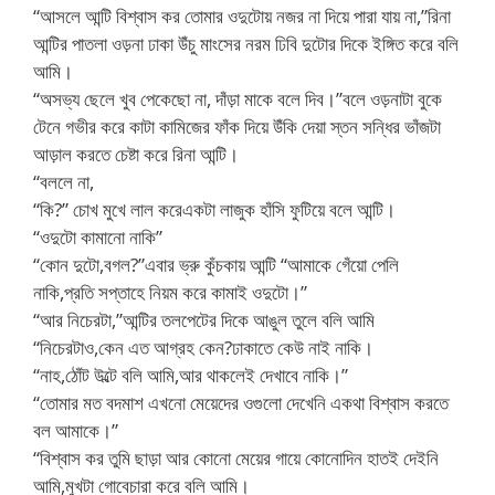
“আসলে আন্টি বিশ্বাস কর তোমার ওদুটোয় নজর না দিয়ে পারা যায় না,”রিনা
আন্টির পাতলা ওড়না ঢাকা উঁচু মাংসের নরম ঢিবি দুটোর দিকে ইঙ্গিত করে বলি
আমি।
“অসভ্য ছেলে খুব পেকেছো না, দাঁড়া মাকে বলে দিব।”বলে ওড়নাটা বুকে
টেনে গভীর করে কাটা কামিজের ফাঁক দিয়ে উঁকি দেয়া স্তন সন্ধির ভাঁজটা
আড়াল করতে চেষ্টা করে রিনা আন্টি।
“বললে না,
“কি?” চোখ মুখে লাল করেএকটা লাজুক হাঁসি ফুটিয়ে বলে আন্টি।
“ওদুটো কামানো নাকি”
“কোন দুটো,বগল?”এবার ভ্রু কুঁচকায় আন্টি “আমাকে গেঁয়ো পেলি
নাকি,প্রতি সপ্তাহে নিয়ম করে কামাই ওদুটো।”
“আর নিচেরটা,”আন্টির তলপেটের দিকে আঙুল তুলে বলি আমি
“নিচেরটাও,কেন এত আগ্রহ কেন?ঢাকাতে কেউ নাই নাকি।
“নাহ,ঠোঁট উল্টে বলি আমি,আর থাকলেই দেখাবে নাকি।”
“তোমার মত বদমাশ এখনো মেয়েদের ওগুলো দেখেনি একথা বিশ্বাস করতে
বল আমাকে।”
“বিশ্বাস কর তুমি ছাড়া আর কোনো মেয়ের গায়ে কোনোদিন হাতই দেইনি
আমি,মুখটা গোবেচারা করে বলি আমি।