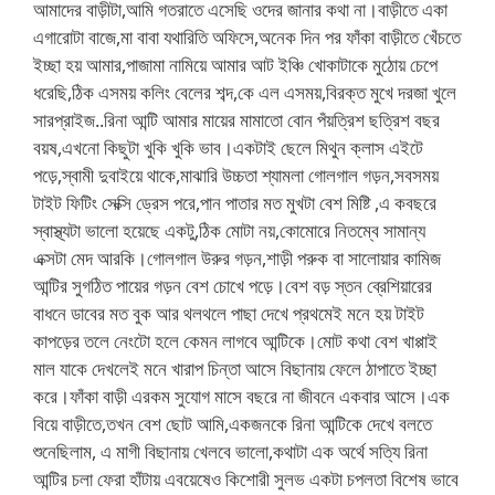
আমাদের বাড়ীটা,আমি গতরাতে এসেছি ওদের জানার কথা না।বাড়ীতে একা
এগারোটা বাজে,মা বাবা যথারিতি অফিসে,অনেক দিন পর ফাঁকা বাড়ীতে খেঁচতে
ইচ্ছা হয় আমার,পাজামা নামিয়ে আমার আট ইঞ্চি খোকাটাকে মুঠোয় চেপে
ধরেছি,ঠিক এসময় কলিং বেলের শব্দ,কে এল এসময়,বিরক্ত মুখে দরজা খুলে
সারপ্রাইজ..রিনা আন্টি আমার মায়ের মামাতো বোন পঁয়ত্রিশ ছত্রিশ বছর
বয়ষ,এখনো কিছুটা খুকি খুকি ভাব।একটাই ছেলে মিথুন ক্লাস এইটে
পড়ে,স্বামী দুবাইয়ে থাকে,মাঝারি উচ্চতা শ্যামলা গোলগাল গড়ন,সবসময়
টাইট ফিটিং সেক্সি ড্রেস পরে,পান পাতার মত মুখটা বেশ মিষ্টি ,এ কবছরে
স্বাস্থ্যটা ভালো হয়েছে একটু,ঠিক মোটা নয়,কোমোরে নিতম্বে সামান্য
এক্সটা মেদ আরকি।গোলগাল উরুর গড়ন,শাড়ী পরুক বা সালোয়ার কামিজ
আন্টির সুগঠিত পায়ের গড়ন বেশ চোখে পড়ে।বেশ বড় স্তন ব্রেশিয়ারের
বাধনে ডাবের মত বুক আর থলথলে পাছা দেখে প্রথমেই মনে হয় টাইট
কাপড়ের তলে নেংটো হলে কেমন লাগবে আন্টিকে।মোট কথা বেশ খাপ্পাই
মাল যাকে দেখলেই মনে খারাপ চিন্তা আসে বিছানায় ফেলে ঠাপাতে ইচ্ছা
করে।ফাঁকা বাড়ী এরকম সুযোগ মাসে বছরে না জীবনে একবার আসে।এক
বিয়ে বাড়ীতে,তখন বেশ ছোট আমি,একজনকে রিনা আন্টিকে দেখে বলতে
শুনেছিলাম, এ মাগী বিছানায় খেলবে ভালো,কথাটা এক অর্থে সত্যি রিনা
আন্টির চলা ফেরা হাঁটায় এবয়েষেও কিশোরী সুলভ একটা চপলতা বিশেষ ভাবে