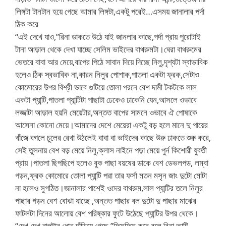
লিঙ্গটা টানটান হয়ে গেছে আমার লিঙ্গটা,একটু পরেই…এসময় জানালার পর্দা
ঠিক করে
“এই দেখে যাও,”রিনা ডাকতে উঠে যাই জানলার কাছে,পর্দা প্রায় পুরোটাই
টানা আড়াল থেকে দেখা যাচ্ছে সেলিম ভাইদের বাথরুমটা।ঘেরা বাথরুমের
ভেতরে বাবা আর মেয়ে,বাপের পিঠে সাবান দিয়ে দিচ্ছে নিলু,দৃশ্যটা স্বাভাবিক
হলেও ঠিক স্বভাবিক না,কারন নিলুর পোশাক,পাতলা একটা ফ্রক,সেটাও
কোমোরের উপর বিশ্রী ভাবে গুটিয়ে তোলা পরনে বেশ দামী টকটকে লাল
একটা প্যান্টি,পাতলা প্যান্টিটা পাছাটা ঢেকেও ঢাকেনি যেন,আসলে ওভাবে
লজ্জাটা আড়াল হয়নি মেয়েটার,অন্তত বাপের সামনে ওভাবে ঐ পোষাকে
আসেনা কোনো মেয়ে।আমাদের দেশে মেয়েরা একটু বড় হলে মানে দু পায়ের
খাঁজে বগলে চুলের রেখা উঠলেই বাবা বা ভাইদের কাছে উরু ঢাকতে শুরু করে,
সেই তুলনায় বেশ বড় মেয়ে নিলু,ক্লাস নাইনে পড়া মেয়ে পুর্ন কিশোরী যুবতী
প্রায়।পাতলা ছিপছিপে হলেও বুক পাছা বয়ষের ডাকে বেশ ডেভলপড, লম্বা
গড়ন,ফ্রক কোমোরে তোলা প্যান্টি পরা তার ফর্সা মতন মসৃন জাং দুটো মোটা
না হলেও সুগঠিত।জানালার পাশেই ওদের বাথরুম,লাল প্যান্টির তলে নিলুর
পাছার গড়ন বেশ বোঝা যাচ্ছে ,অন্তত পাছার বল দুটো দু পাছার মাঝের
ফাটলটা দিনের আলোয় বেশ পরিষ্কার ফুটে উঠেছে প্যান্টির উপর থেকে।
“দেখ দেখ বাপটার ধোন দাঁড়িয়ে গেছে,”ফিসফিস করে বলে রিনা আন্টি,