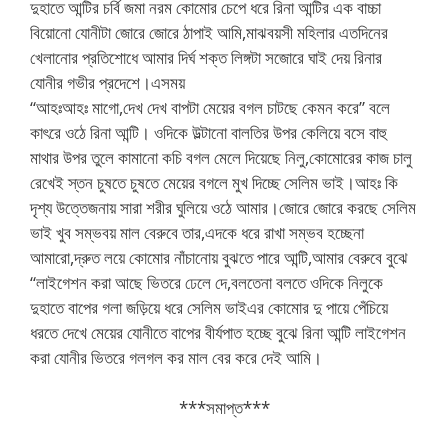
দুহাতে আন্টির চর্বি জমা নরম কোমোর চেপে ধরে রিনা আন্টির এক বাচ্চা
বিয়োনো যোনীটা জোরে জোরে ঠাপাই আমি,মাঝবয়সী মহিলার এতদিনের
খেলানোর প্রতিশোধে আমার দির্ঘ শক্ত লিঙ্গটা সজোরে ঘাই দেয় রিনার
যোনীর গভীর প্রদেশে।এসময়
“আহঃআহঃ মাগো,দেখ দেখ বাপটা মেয়ের বগল চাটছে কেমন করে” বলে
কাৎরে ওঠে রিনা আন্টি। ওদিকে উল্টানো বালতির উপর কেলিয়ে বসে বাহু
মাথার উপর তুলে কামানো কচি বগল মেলে দিয়েছে নিলু,কোমোরের কাজ চালু
রেখেই স্তন চুষতে চুষতে মেয়ের বগলে মুখ দিচ্ছে সেলিম ভাই।আহঃ কি
দৃশ্য উত্তেজনায় সারা শরীর ঘুলিয়ে ওঠে আমার।জোরে জোরে করছে সেলিম
ভাই খুব সম্ভবয় মাল বেরুবে তার,এদকে ধরে রাখা সম্ভব হচ্ছেনা
আমারো,দ্রুত লয়ে কোমোর নাঁচানোয় বুঝতে পারে আন্টি,আমার বেরুবে বুঝে
“লাইগেশন করা আছে ভিতরে ঢেলে দে,বলতেনা বলতে ওদিকে নিলুকে
দুহাতে বাপের গলা জড়িয়ে ধরে সেলিম ভাইএর কোমোর দু পায়ে পেঁচিয়ে
ধরতে দেখে মেয়ের যোনীতে বাপের বীর্যপাত হচ্ছে বুঝে রিনা আন্টি লাইগেশন
করা যোনীর ভিতরে গলগল কর মাল বের করে দেই আমি।
***সমাপ্ত***