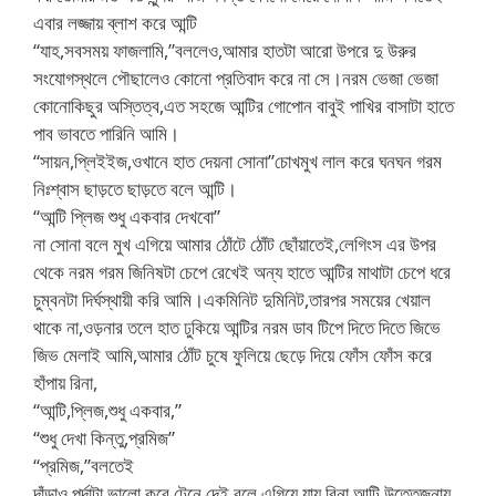
এবার লজ্জায় ব্লাশ করে আন্টি
“যাহ,সবসময় ফাজলামি,”বললেও,আমার হাতটা আরো উপরে দু উরুর
সংযোগস্থলে পৌছালেও কোনো প্রতিবাদ করে না সে।নরম ভেজা ভেজা
কোনোকিছুর অস্তিত্ব,এত সহজে আন্টির গোপোন বাবুই পাখির বাসাটা হাতে
পাব ভাবতে পারিনি আমি।
“সায়ন,প্লিইইজ,ওখানে হাত দেয়না সোনা”চোখমুখ লাল করে ঘনঘন গরম
নিঃশ্বাস ছাড়তে ছাড়তে বলে আন্টি।
“আন্টি প্লিজ শুধু একবার দেখবো”
না সোনা বলে মুখ এগিয়ে আমার ঠোঁটে ঠোঁট ছোঁয়াতেই,লেগিংস এর উপর
থেকে নরম গরম জিনিষটা চেপে রেখেই অন্য হাতে আন্টির মাথাটা চেপে ধরে
চুম্বনটা দির্ঘস্থায়ী করি আমি।একমিনিট দুমিনিট,তারপর সময়ের খেয়াল
থাকে না,ওড়নার তলে হাত ঢুকিয়ে আন্টির নরম ডাব টিপে দিতে দিতে জিভে
জিভ মেলাই আমি,আমার ঠোঁট চুষে ফুলিয়ে ছেড়ে দিয়ে ফোঁস ফোঁস করে
হাঁপায় রিনা,
“আন্টি,প্লিজ,শুধু একবার,”
“শুধু দেখা কিন্তু,প্রমিজ”
“প্রমিজ,”বলতেই
দাঁড়াও পর্দাটা ভালো করে টেনে দেই,বলে এগিয়ে যায় রিনা আন্টি,উত্তেজনায়