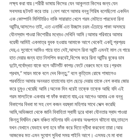
লক্ষ্য করা যায়।শরীরী ভাষায় কিসের যেন আকুলতা কিসের জন্য যেন
সবসময় ছটফট করে তার ।বেশ আগে আমার বন্ধু শিরিষ বলেছিলো একদিন
এক কোম্পানি মিলিটারিও নাকি সারারাত খেলে গরম মেটাতে পারবেনা রিনা
আন্টির,আসলেও তাই, এত এনার্জি এত উচ্ছাস চরম এঁচোড়ে পাকা অসময়ে
যৌনস্বাদ পাওয়া কিশোরীর মধ্যেও দেখিনি আমি।আমার পরিবারে আমার
বয়েষী আমিই একমাত্র যুবক হওয়ায় আমাকে আগে থেকেই একটু প্রশ্রয়
দেয়,এ সুযোগে আমিও গায়ে হাত দেই,আসলে রিনা আন্টি এমনই মাল যে গায়ে
হাত দেয়ার জন্য হাত নিসপিস করবেই,বিশেষ করে রিনা আন্টির বুকের ডাব
দুটো,গর্বোদ্ধত যাকে বলে আঁটসাঁট কাপড় ফেটে বেরুবে মনে হয়।প্রথম
প্রথম,” সায়ন মাকে বলে দেব কিন্তু,” বলে কৃত্তিম রোষে শাষালেও
পরবর্তিতে আমার অনবরত হাতানোয় হাল ছেড়ে দেয়ায় তাকে বেশ কবার জোর
করে চুমুও খেয়েছি আমি।অনেক দিন ধরেই তক্কে তক্কে আছি যদি এই
গরম মালটেকে একবার পা ফাঁক করানো যায়,এর আগেও আমার এক বন্ধু
বিকাশের বিধবা মা সহ বেশ কজন বয়ষ্কা মহিলার সাথে সেক্স করেছি
আমি,অভিজ্ঞতা থেকে জানি বিবাহিতা স্বামী দুরে থাকা যৌনতার স্বাদ পাওয়া
কিন্তু দির্ঘদিন সেক্স বঞ্চিত মহিলার যদি একবার অধঃপতন ঘটানো যায়,তাহলে
যখন যেখানে যেভাবে বলা হবে ফাঁক করে দিতে দ্বীধা করবেনা তারা।আর
আজকের মত এমন সুযোগ সুবিধা সময় পাইনি আগে। এসময় যে মা বাবা