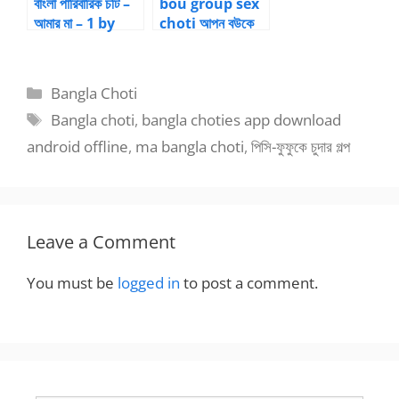
বাংলা পারিবারিক চটি –
bou group sex
আমার মা – 1 by
choti আপন বউকে
Premlove007 |
কাজের ছেলে দিয়ে
Bangla choti
চোদালাম
kahini
Categories
Bangla Choti
Tags
Bangla choti
,
bangla choties app download
android offline
,
ma bangla choti
,
পিসি-ফুফুকে চুদার গল্প
Leave a Comment
You must be
logged in
to post a comment.