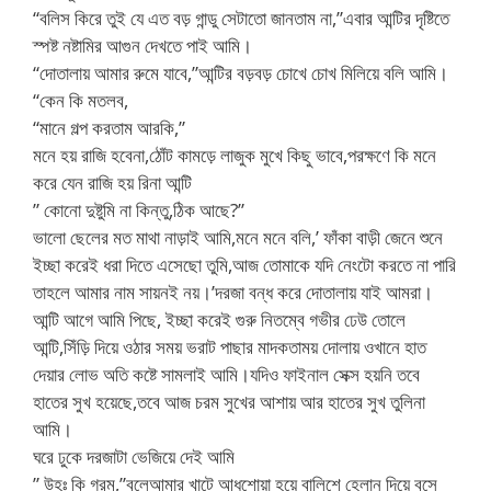
“বলিস কিরে তুই যে এত বড় গান্ডু সেটাতো জানতাম না,”এবার আন্টির দৃষ্টিতে
স্পষ্ট নষ্টামির আগুন দেখতে পাই আমি।
“দোতালায় আমার রুমে যাবে,”আন্টির বড়বড় চোখে চোখ মিলিয়ে বলি আমি।
“কেন কি মতলব,
“মানে গল্প করতাম আরকি,”
মনে হয় রাজি হবেনা,ঠোঁট কামড়ে লাজুক মুখে কিছু ভাবে,পরক্ষণে কি মনে
করে যেন রাজি হয় রিনা আন্টি
” কোনো দুষ্টুমি না কিন্তু,ঠিক আছে?”
ভালো ছেলের মত মাথা নাড়াই আমি,মনে মনে বলি,’ ফাঁকা বাড়ী জেনে শুনে
ইচ্ছা করেই ধরা দিতে এসেছো তুমি,আজ তোমাকে যদি নেংটো করতে না পারি
তাহলে আমার নাম সায়নই নয়।’দরজা বন্ধ করে দোতালায় যাই আমরা।
আন্টি আগে আমি পিছে, ইচ্ছা করেই গুরু নিতম্বে গভীর ঢেউ তোলে
আন্টি,সিঁড়ি দিয়ে ওঠার সময় ভরাট পাছার মাদকতাময় দোলায় ওখানে হাত
দেয়ার লোভ অতি কষ্টে সামলাই আমি।যদিও ফাইনাল সেক্স হয়নি তবে
হাতের সুখ হয়েছে,তবে আজ চরম সুখের আশায় আর হাতের সুখ তুলিনা
আমি।
ঘরে ঢুকে দরজাটা ভেজিয়ে দেই আমি
” উহঃ কি গরম,”বলেআমার খাটে আধশোয়া হয়ে বালিশে হেলান দিয়ে বসে