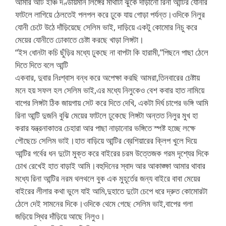
আমার আট ইঞ্চি দণ্ডায়মান লিঙ্গের মাথাটা ঝুকে দাঁড়ানো রিনা আন্টির যোনীর
ফাটলে লাগিয়ে ঠেলতেই পলপল করে ঢুকে যায় গোড়া পর্যন্ত।ওদিকে নিলুর
যোনী চেটে উঠে দাঁড়িয়েছে সেলিম ভাই, দাড়িয়ে একটু কোমোর নিচু করে
মেয়ের যোনীতে ঢোকাতে চেষ্টা করছে খাড়া লিঙ্গটা।
“ইস ধোনটা কচি ছুঁড়ির মধ্যে ঢুকছে না বাপটা কি হারামী,”পিছনে পাছা ঠেলে
দিতে দিতে বলে আন্টি
একবার, দুবার নিঃশ্বাস বন্ধ করে অপেক্ষা করছি আমরা,তিনবারের চেষ্টায়
মনে হয় সফল হল সেলিম ভাই,এর মধ্যে নিলুকেও বেশ কবার হাত নামিয়ে
বাপের লিঙ্গটা ঠিক জায়গায় সেট করে দিতে দেখি, একটা দির্ঘ চাপের ভঙ্গি আমি
রিনা আন্টি দুজনি বুঝি মেয়ের ফাটলে ঢুকেছে লিঙ্গটা অন্তত নিলুর মুখ হা
করার যন্ত্রনাকাতর চেহারা আর পাছা নাড়ানোর ভঙ্গিতে স্পষ্ট হচ্ছে লক্ষে
পৌছেচে সেলিম ভাই।হাত বাড়িয়ে আন্টির ব্রেশিয়ারের ক্লিপ খুলে দিয়ে
আন্টির গর্বের ধন দুটো মুক্ত করে বাইরের চরম উত্তেজক গরম দৃশ্যের দিকে
চোখ রেখেই হাত বাড়াই আমি।বহুদিনের স্বাদ আর আকাঙ্ক্ষা আমার থাবার
মধ্যে রিনা আন্টির নরম থলথলে বুক এক মুহূর্তের জন্য বাইরে বাবা মেয়ের
বাইরের লীলার কথা ভুলে যাই আমি,দুহাতে দুটো চেপে ধরে দ্রুত কোমোরটা
ঠেলে দেই সামনের দিকে।ওদিকে থেমে গেছে সেলিম ভাই,বাপের গলা
জড়িয়ে স্থির দাঁড়িয়ে আছে নিলুও।