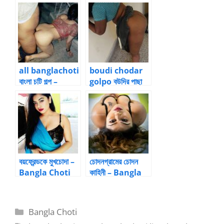
উর্মিলা
all banglachoti
boudi chodar
বাংলা চটি গল্প –
golpo বউদির পাছা
আত্মকাহিনী
চাটলাম – বৌদিকে চুদার
গল্প
বয়ফ্রেন্ডকে মুখচোদা –
চোদনগ্রামের চোদন
Bangla Choti
কাহিনী – Bangla
Golpo
Choti Golpo
Categories
Bangla Choti