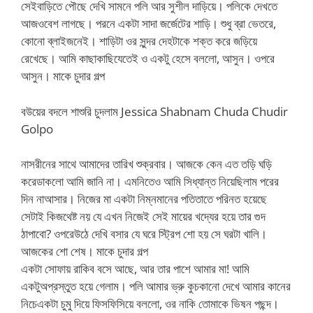
সেইবাড়িতে পৌছে দেখি সামনে পলি আর সুশীল দাড়িয়ে। পলিকে দেখতে
আজওবেশ লাগছে। পরনে একটা সাদা জর্জেটের শাড়ি। শুধু ব্রা ভেতরে,
কোনো ব্লাইজনেই। শাড়িটা ওর সুন্দর দেহটাকে শক্ত করে জড়িয়ে
রেখেছে। আমি কাছাকাছিযেতেই ও একটু হেসে বললো, আসুন। ওপরে
আসুন। মাকে চুদার গল্প
বউয়ের বদলে শাশুরি চুদলাম Jessica Shabnam Chuda Chudir
Golpo
নাসরীনের সাথে আমাদের তারিখ শুক্রবার। আজকে কেন এত তড়ি ঘড়ি
করেডাকলো আমি জানি না। এমনিতেও আমি সিধ্যান্ত নিয়েছিলাম পরের
দিন নাআসার। নিজের মা একটা নিম্নমানের পতিতাতে পরিনত হয়েছে
সেটাই কিজথেষ্ট নয় যে এখন নিজেই সেই মায়ের খদ্যের হয়ে তার গুদ
ঠাপাবো? ওপরেউঠে দেখি বসার যে ঘরে স্ট্রিপ শো হয় সে ঘরটা খালি।
আজকের শো শেষ। মাকে চুদার গল্প
একটা সোফায় রাকিব বসে আছে, আর তার পাশে আমার মা! আমি
একটুঅপ্রস্তুত হয়ে গেলাম। পলি আমার ভ্রু কুচকানো দেখে আমার কানের
নিচেএকটা চুমু দিয়ে ফিসফিসিয়ে বললো, ওর নাকি তোমাকে ভিষন পছন্দ।