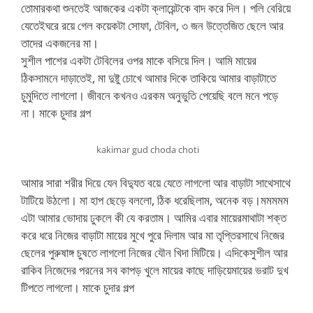
তোমারকথা শুনতেই আজকের একটা ক্লায়েন্টকে বাদ করে দিল। পলি বেরিয়ে
যেতেইঘরে রয়ে গেল কয়েকটা সোফা, টেবিল, ৩ জন উত্তেজিত ছেলে আর
তাদের একজনের মা।
সুশীল পাশের একটা টেবিলের ওপর মাকে বসিয়ে দিল। আমি মায়ের
ঠিকসামনে দাড়াতেই, মা দুষ্টু চোখে আমার দিকে তাকিয়ে আমার বাড়াটাতে
চুমুদিতে লাগলো। জীবনে কখনও এরকম অনুভুতি পেয়েছি বলে মনে পড়ে
না। মাকে চুদার গল্প
kakimar gud choda choti
আমার সারা শরীর দিয়ে যেন বিদ্যুত বয়ে যেতে লাগলো আর বাড়াটা সাথেসাথে
টাটিয়ে উঠলো। মা হাপ ছেড়ে বললো, ঠিক ধরেছিলাম, অনেক বড়।মমমমম
এটা আমার ভোদায় ঢুকলে কী যে করতাম। আমির এবার মায়েরমাথাটা শক্ত
করে ধরে নিজের বাড়াটা মায়ের মুখে পুরে দিলাম আর মা তৃপ্তিরসাথে নিজের
ছেলের পুরুষাঙ্গ চুষতে লাগলো নিজের যৌন খিদা মিটিয়ে। এদিকেসুশীল আর
রাকিব নিজেদের পরনের সব কাপড় খুলে মায়ের কাছে দাড়িয়েমায়ের ভরাট দুখ
টিপতে লাগলো। মাকে চুদার গল্প