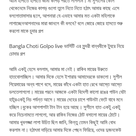
আমি হাপাতে হাপাতে জামা কাপড় পরতে লাগলাম। মা সুশীলের কোল
থেকেনেমে নিজের কাপড় গুলো তুলে নিতে নিতে হঠাৎ আমার কাছে এসে
বললোতামাসার ছলে, আপনারা যে এভাবে আমার মত একটা মহিলাকে
লাগাচ্ছেনআপনাদের মারা জানলে কী বলবে? বলে জোরে জোরে হাসতে শুরু
করলো মাকে চুদার গল্প
Bangla Choti Golpo live ভার্সিটি এর সুন্দরী বান্ধবীকে ট্যুরে নিয়ে
চোদার গল্প
আমি একটু হেসে বললাম, আমার মা নেই। রাকিব মায়ের উরুতে
হাতবোলাচ্ছিল। আমার দিকে হেসে ইশারায় আমাদেরকে ডাকলো। সুশীল
গিয়েমায়ের অন্য পাশে বসে, মায়ের কাঁধে একটা হাত রেখে আস্তে আস্তে
ডলতেলাগলো। মায়ের পরনে আজকে একটা বিদেশী কালো রঙের গাউন যেটা
হাটুরএকটু নিচ পর্যন্ত আসে। মায়ের দেহের চাপে গাউনটা ফেটে যাবে মনে
হচ্ছিল।বুকের আশপাশটা টান টান হয়ে আছে। সুশীলে হাত একটু একটু
করে নিচেনামতে লাগলো, আর রাকিব নিজের ঠোট বসালো মায়ের ঠোটে।
আমার খুবলজ্জা লাগা উচিত ছিল জানি, কিন্তু তেমন কিছুই আমি বোধ
করলাম না। হঠাৎমা দাড়িয়ে আমার দিকে পেছন ফিরিয়ে, ওদের দুজনকেউ