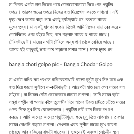
মা নিজের একটা হাত নিজের গায়ে বোলাতেবোলাতে নিয়ে গেল প্যান্টির
ওপরে। তারপর গুদের ওপরে নিজের হাত দিয়েখেলা করতে লাগলো। এই
দৃষ্য দেখে আমার বাড়া নেচে একটু চ্যাটচ্যাটে রস বেরুলো মায়ের
মুখেরমধ্যে। মা একটু হালকা হুংকার দিতেই আমি নিজের বাড়া বের করে মা
কেটেবিলের ওপর শুইয়ে দিয়ে, বসে পড়লাম মায়ের দু পায়ের মাঝে।
টেবিলটাছোট। মায়ের মাথাটা টেবিলে অন্য পাশ থেকে বেরিয়ে আছে।
আমার দুই বন্ধুহাটু ভাজ করে দাড়ালো মাথার পাশে। মাকে চুদার গল্প
bangla choti golpo pic – Bangla Chodar Golpo
মা একটা মাগির মত প্রথমে রাকিবেরমাঝারি কালো নুনুটা মুখে নিল আর এক
হাত দিয়ে ধরলো সুশীলে না-কাটাবাড়াটা। আরেকটা হাত চলে গেল মায়ের বাম
মাইতে। মা নিজের বোটা জোরেজোরে টানতে লাগলো। আমি মায়ের দুটো
লম্বা মশ্রীন পা আমার কাঁধে তুলেজীব দিয়ে মায়ের উরুত চাটতে চাটতে মায়ের
গুদের দিকে মুখ নিয়ে যেতেলাগলাম। প্যান্টিটা নারী রসে ভিজে চপ চপ
করছে। আমি আস্তে আস্তে প্যান্টিটাখুলে, গুদে চুমু দিতে লাগলাম। তারপর
মায়ের গোঙানি বাড়তে লাগলো।দেখলাম এবার সুশীল মায়ের মুখে জায়গা
পেয়েছে আর রাকিবের বাড়াটা হাতেধরা। দুজনেরই অবস্থা সোচনীয় মনে