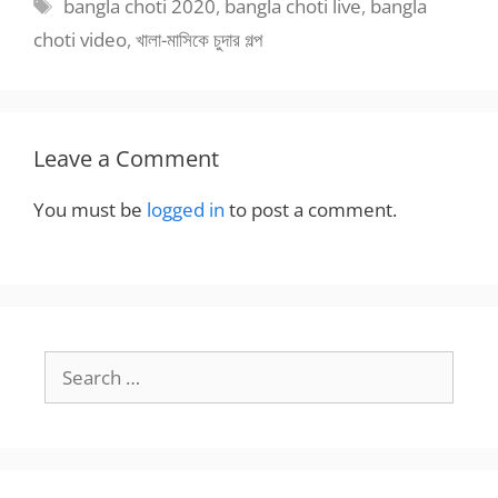
Tags
bangla choti 2020
,
bangla choti live
,
bangla
choti video
,
খালা-মাসিকে চুদার গল্প
Leave a Comment
You must be
logged in
to post a comment.
Search
for: