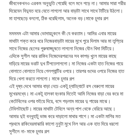
জীবনেকখনও এরকম অনুভুতি পেয়েছি বলে মনে পড়ে না। আমার সারা শরীর
দিয়েযেন বিদ্যুত বয়ে যেতে লাগলো আর বাড়াটা সাথে সাথে টাটিয়ে উঠলো।
মা হাপছেড়ে বললো, ঠিক ধরেছিলাম, অনেক বড়।মাকে চুদার গল্প
মমমমম এটা আমার ভোদায়ঢুকলে কী যে করতাম। আমির এবার মায়ের
মাথাটা শক্ত করে ধরে নিজেরবাড়াটা মায়ের মুখে পুরে দিলাম আর মা তৃপ্তির
সাথে নিজের ছেলের পুরুষাঙ্গচুষতে লাগলো নিজের যৌন খিদা মিটিয়ে।
এদিকে সুশীল আর রাকিব নিজেদেরপরনের সব কাপড় খুলে মায়ের কাছে
দাড়িয়ে মায়ের ভরাট দুখ টিপতেলাগলো। মা নিজের একটা হাত নিজের গায়ে
বোলাতে বোলাতে নিয়ে গেলপ্যান্টির ওপরে। তারপর গুদের ওপরে নিজের হাত
দিয়ে খেলা করতে লাগলো। মাকে চুদার গল্প
এই দৃষ্য দেখে আমার বাড়া নেচে একটু চ্যাটচ্যাটে রস বেরুলো মায়ের
মুখেরমধ্যে। মা একটু হালকা হুংকার দিতেই আমি নিজের বাড়া বের করে মা
কেটেবিলের ওপর শুইয়ে দিয়ে, বসে পড়লাম মায়ের দু পায়ের মাঝে।
টেবিলটাছোট। মায়ের মাথাটা টেবিলে অন্য পাশ থেকে বেরিয়ে আছে।
আমার দুই বন্ধুহাটু ভাজ করে দাড়ালো মাথার পাশে। মা একটা মাগির মত
প্রথমে রাকিবেরমাঝারি কালো নুনুটা মুখে নিল আর এক হাত দিয়ে ধরলো
সুশীলে না- মাকে চুদার গল্প