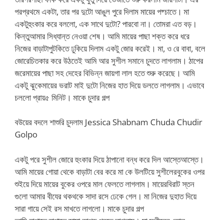
পরপ্রথমে একটা, তার পর দুটো আঙুল পুরে দিলাম মায়ের পষ্চাতে। মা
একটুহুংকার করে বললো, এক সাথে দুটো? পারবো না। তোমরা এত বড়।
কিন্তুআমার সিধ্যান্ত নেওয়া শেষ। আমি মায়ের পাছা শক্ত করে ধরে
নিজের বাড়াটাপুটকিতে ঢুকিয়ে দিলাম একটু জোর করেই। মা, ও রে বাবা, বলে
জোরেচিতকার করে উঠতেই আমি আর সুশীল সমানে চুদতে লাগলাম। ঠাপের
জরেমায়ের পাছা সহ দেহের বিভিন্ন জায়গা লাল হতে শুরু করেছে। আমি
একটু ঝুকেমায়ের ভরাট মাই দুটো নিজের হাত দিয়ে ডলতে লাগলাম। এভাবে
চললো প্রায়৫ মিনিট। মাকে চুদার গল্প
বউয়ের বদলে শাশুরি চুদলাম Jessica Shabnam Chuda Chudir
Golpo
একটু পরে সুশীল জোরে হুংকার দিয়ে ঠাপানো বন্ধ করে দিল আস্তেআস্তে।
আমি মায়ের গোয়া থেকে বাড়াটা বের করে মা কে উলটিয়ে সুশীলেরবুকের ওপর
শুইয়ে দিয়ে মায়ের বুকের ওপরে মাল ফেলতে লাগলাম। মায়েরবিরাট স্তন
গুলো আমার বীযের থকথকে সাদা রসে ঢেকে গেল। মা নিজের দুহাত দিয়ে
সারা গায়ে সেই রস মাখতে লাগলো। মাকে চুদার গল্প