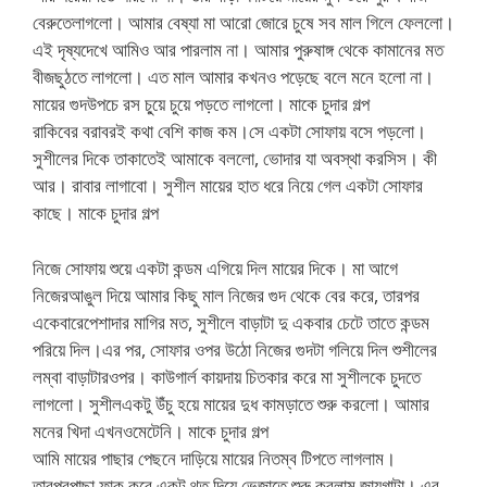
বেরুতেলাগলো। আমার বেষ্যা মা আরো জোরে চুষে সব মাল গিলে ফেললো।
এই দৃষ্যদেখে আমিও আর পারলাম না। আমার পুরুষাঙ্গ থেকে কামানের মত
বীজছুঠতে লাগলো। এত মাল আমার কখনও পড়েছে বলে মনে হলো না।
মায়ের গুদউপচে রস চু্য়ে চুয়ে পড়তে লাগলো। মাকে চুদার গল্প
রাকিবের বরাবরই কথা বেশি কাজ কম।সে একটা সোফায় বসে পড়লো।
সুশীলের দিকে তাকাতেই আমাকে বললো, ভোদার যা অবস্থা করসিস। কী
আর। রাবার লাগাবো। সুশীল মায়ের হাত ধরে নিয়ে গেল একটা সোফার
কাছে। মাকে চুদার গল্প
নিজে সোফায় শুয়ে একটা কন্ডম এগিয়ে দিল মায়ের দিকে। মা আগে
নিজেরআঙুল দিয়ে আমার কিছু মাল নিজের গুদ থেকে বের করে, তারপর
একেবারেপেশাদার মাগির মত, সুশীলে বাড়াটা দু একবার চেটে তাতে কন্ডম
পরিয়ে দিল।এর পর, সোফার ওপর উঠো নিজের গুদটা গলিয়ে দিল শুশীলের
লম্বা বাড়াটারওপর। কাউগার্ল কায়দায় চিতকার করে মা সুশীলকে চুদতে
লাগলো। সুশীলএকটু উঁচু হয়ে মায়ের দুধ কামড়াতে শুরু করলো। আমার
মনের খিদা এখনওমেটেনি। মাকে চুদার গল্প
আমি মায়ের পাছার পেছনে দাড়িয়ে মায়ের নিতম্ব টিপতে লাগলাম।
তারপরপাছা ফাক করে একটু থুতু দিয়ে ভেজাতে শুরু করলাম জায়গাটা। এর