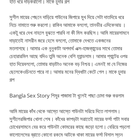
হাত ধরে দাড়করালো। মাকে চুদার গল্প
সুশীল মায়ের পেছনে দাড়িয়ে গাউনের জিপারে মুখ দিয়ে সেটা দাতদিয়ে ধরে
নিচে নামাতে শুরু করলো। রাকিব আমাকে বললো, তানভীর এদিকেআয় ।
একটু ধরে দেখ নাহলে বুঝতে পারবি না কী মিস করছিস। আমি মায়েরসামনে
দাড়াতেই নাসরীন জরে হেসে বললো, তোমাকে দেখতে একজনের
মতলাগছে। আমার এক নুনুকাটা অপদার্থ এক্স-হাজব্যান্ডের সাথে তোমার
চেহারারমিল আছে যদিও তুমি অনেক বেশি হ্যান্ডসাম। আমার প্যান্টের ওপর
হাত দিয়েবললো, তোমার বাড়াটাও অনেক বড় নিশ্চয়। এমনই মা যে নিজের
ছেলেকেওচিনতে পারে না। আমার মনের দ্বিধাটা কেটে গেল। মাকে চুদার
গল্প
Bangla Sex Story শিমুর পাজামা টা খুলেই পাছা চোদা শুরু করলাম
আমি মায়ের কাঁধ থেকে আস্তে আস্তে গাউনটা সরিয়ে দিতে লাগলাম।
সুশীলেরজিপার খোলা শেষ। কাঁধের কাপড়টা সরাতেই মায়ের ফর্সা গাটা সবার
চোখেরসামনে বের করে গাউনটা কোমরের কাছে জড়ো হলো। বেরিয়ে পড়লো
কালোলেসের ব্রাতে কোনো রকমে আটকে থাকা মায়ের ফর্সা বিসাল স্তন