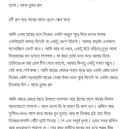
হলো। মাকে চুদার গল্প
চটি গল্প পড়ে মায়ের সাথে ছেলে সেক্স করে
আমি এবার মায়ের গুদে নিজের একটা আঙুল পুরে দিয়ে গুদের মাথায়
একটাছোট কামড় দিতেই মা একটু কেপে উঠলো। আমার বাড়াটা এতক্ষনে
মনেহচ্ছিল ফেটে যাবে। আমি আর না পেরে, একটু উঠে দাড়িয়ে,নুনুর আগা
দিয়েমায়ের গুদ ডলতে লাগলাম। মা বাড়া চোষা বন্ধ করে আমার দিকে
তাকিয়েএক বার চোখ টিপ মেরে বললো, আমার কিন্তু একটু শক্ত পছন্দ।
যেই কথা সেইকাজ। আমি মায়ের কোমর শক্ত করে ধরে একটা জোর চাপে
নিজের মোটা বড়বাড়াটা মায়ের ভেজা উষন গুদে পুরে দিতেই মা একটা জোরে
চিতকার দিল। মাকে চুদার গল্প
আমি জোরে জোরে মাকে ঠাপাতে লাগলাম আর ঠাপের তালে মায়ের বিসাল
স্তননাচতে লাগলো। স্তন গুলো ডি বা ডাবল ডি কাপ হবে। রাকিব আর
সুশীলএখনও পালা করে মায়ের মুখ চুদছে আর মা নিজের দুই হাত দিয়ে
নিজেরগোলাপি বোঁটা দুটো টানছে। সে এক অপুর্ব দৃশ্য। এমন সময় রাকিব
আর ধরেরাখতে পারলো না। তার বাড়া ফাটিয়ে মায়ের মুখ ভরে পুরুষ বীজ