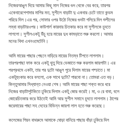
নিজেরআঙুল দিয়ে আমার কিছু মাল নিজের গুদ থেকে বের করে, তারপর
একেবারেপেশাদার মাগির মত, সুশীলে বাড়াটা দু একবার চেটে তাতে কন্ডম
পরিয়ে দিল।এর পর, সোফার ওপর উঠো নিজের গুদটা গলিয়ে দিল শুশীলের
লম্বা বাড়াটারওপর। কাউগার্ল কায়দায় চিতকার করে মা সুশীলকে চুদতে
লাগলো। সুশীলএকটু উঁচু হয়ে মায়ের দুধ কামড়াতে শুরু করলো। আমার
মনের খিদা এখনওমেটেনি।
আমি মায়ের পাছার পেছনে দাড়িয়ে মায়ের নিতম্ব টিপতে লাগলাম।
তারপরপাছা ফাক করে একটু থুতু দিয়ে ভেজাতে শুরু করলাম জায়গাটা। এর
পরপ্রথমে একটা, তার পর দুটো আঙুল পুরে দিলাম মায়ের পষ্চাতে। মা
একটুহুংকার করে বললো, এক সাথে দুটো? পারবো না। তোমরা এত বড়।
কিন্তুআমার সিধ্যান্ত নেওয়া শেষ। আমি মায়ের পাছা শক্ত করে ধরে
নিজের বাড়াটাপুটকিতে ঢুকিয়ে দিলাম একটু জোর করেই। মা, ও রে বাবা, বলে
জোরেচিতকার করে উঠতেই আমি আর সুশীল সমানে চুদতে লাগলাম। ঠাপের
জরেমায়ের পাছা সহ দেহের বিভিন্ন জায়গা লাল হতে শুরু করেছে।
কলেজের পিয়ন বাথরুমে আমাকে ঘোড়া বানিয়ে পাছায় বাঁড়া ঢুকিয়ে দিল