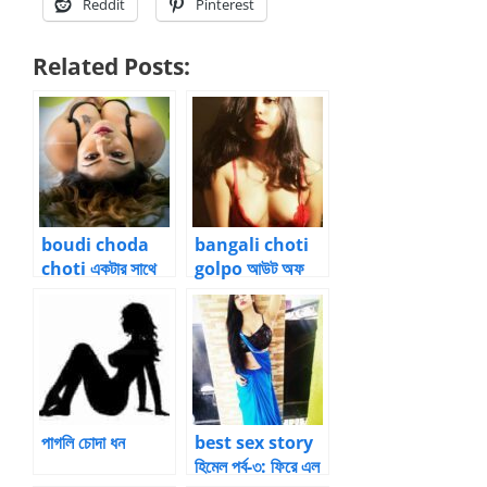
Reddit
Pinterest
Related Posts:
boudi choda
bangali choti
choti একটার সাথে
golpo আউট অফ
একটা ফ্রি – 5 by
কলকাতা – 30 by
ratnodeep |
Anuradha
Bangla choti
Sinha Roy |
kahini
Bangla choti
kahini
পাগলি চোদা ধন
best sex story
হিমেল পর্ব-৩: ফিরে এল