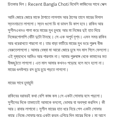
চিতকার দিল। Recent Bangla Choti বিদেশি কাজিনের সাথে সেক্স
আমি জোরে জোরে মাকে ঠাপাতে লাগলাম আর ঠাপের তালে মায়ের বিসাল
স্তননাচতে লাগলো। স্তন গুলো ডি বা ডাবল ডি কাপ হবে। রাকিব আর
সুশীলএখনও পালা করে মায়ের মুখ চুদছে আর মা নিজের দুই হাত দিয়ে
নিজেরগোলাপি বোঁটা দুটো টানছে। সে এক অপুর্ব দৃশ্য। এমন সময় রাকিব
আর ধরেরাখতে পারলো না। তার বাড়া ফাটিয়ে মায়ের মুখ ভরে পুরুষ বীজ
বেরুতেলাগলো। আমার বেষ্যা মা আরো জোরে চুষে সব মাল গিলে ফেললো।
এই দৃষ্যদেখে আমিও আর পারলাম না। আমার পুরুষাঙ্গ থেকে কামানের মত
বীজছুঠতে লাগলো। এত মাল আমার কখনও পড়েছে বলে মনে হলো না।
মায়ের গুদউপচে রস চু্য়ে চুয়ে পড়তে লাগলো।
মায়ের সাথে চুদাচুদি
রাকিবের বরাবরই কথা বেশি কাজ কম।সে একটা সোফায় বসে পড়লো।
সুশীলের দিকে তাকাতেই আমাকে বললো, ভোদার যা অবস্থা করসিস। কী
আর। রাবার লাগাবো। সুশীল মায়ের হাত ধরে নিয়ে গেল একটা সোফার
কাছে।নিজে সোফায় শুয়ে একটা কন্ডম এগিয়ে দিল মায়ের দিকে। মা আগে