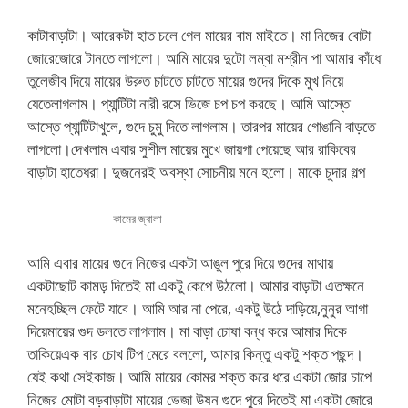
কাটাবাড়াটা। আরেকটা হাত চলে গেল মায়ের বাম মাইতে। মা নিজের বোটা
জোরেজোরে টানতে লাগলো। আমি মায়ের দুটো লম্বা মশ্রীন পা আমার কাঁধে
তুলেজীব দিয়ে মায়ের উরুত চাটতে চাটতে মায়ের গুদের দিকে মুখ নিয়ে
যেতেলাগলাম। প্যান্টিটা নারী রসে ভিজে চপ চপ করছে। আমি আস্তে
আস্তে প্যান্টিটাখুলে, গুদে চুমু দিতে লাগলাম। তারপর মায়ের গোঙানি বাড়তে
লাগলো।দেখলাম এবার সুশীল মায়ের মুখে জায়গা পেয়েছে আর রাকিবের
বাড়াটা হাতেধরা। দুজনেরই অবস্থা সোচনীয় মনে হলো। মাকে চুদার গল্প
কামের জ্বালা
আমি এবার মায়ের গুদে নিজের একটা আঙুল পুরে দিয়ে গুদের মাথায়
একটাছোট কামড় দিতেই মা একটু কেপে উঠলো। আমার বাড়াটা এতক্ষনে
মনেহচ্ছিল ফেটে যাবে। আমি আর না পেরে, একটু উঠে দাড়িয়ে,নুনুর আগা
দিয়েমায়ের গুদ ডলতে লাগলাম। মা বাড়া চোষা বন্ধ করে আমার দিকে
তাকিয়েএক বার চোখ টিপ মেরে বললো, আমার কিন্তু একটু শক্ত পছন্দ।
যেই কথা সেইকাজ। আমি মায়ের কোমর শক্ত করে ধরে একটা জোর চাপে
নিজের মোটা বড়বাড়াটা মায়ের ভেজা উষন গুদে পুরে দিতেই মা একটা জোরে