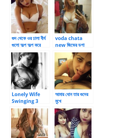
bangla golpo
গুদ থেকে ওর ঢালা বীর্য
voda chata
গুলো অল্প অল্প করে
new জিভের ডগা
বেড়াচ্ছে
ভোদার ভিতর ঢুকাচ্ছে
আর বের করছে
Lonely Wife
আমার ধোন তার গুদের
Swinging 3
মুখে