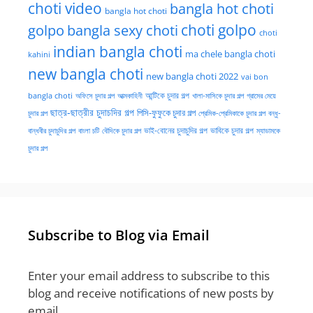
choti video
bangla hot choti
bangla hot choti
golpo
choti golpo
bangla sexy choti
choti
indian bangla choti
ma chele bangla choti
kahini
new bangla choti
new bangla choti 2022
vai bon
অফিসে চুদার গল্প
আত্মকাহিনী
আন্টিকে চুদার গল্প
খালা-মাসিকে চুদার গল্প
গ্রামের মেয়ে
bangla choti
ছাত্র-ছাত্রীর চুদাচদির গল্প
পিসি-ফুফুকে চুদার গল্প
চুদার গল্প
প্রেমিক-প্রেমিকাকে চুদার গল্প
বন্ধু-
ভাই-বোনের চুদাচুদির গল্প
ভাবিকে চুদার গল্প
বান্ধবীর চুদাচুদির গল্প
বাংলা চটি
বৌদিকে চুদার গল্প
ম্যাডামকে
চুদার গল্প
Subscribe to Blog via Email
Enter your email address to subscribe to this
blog and receive notifications of new posts by
email.