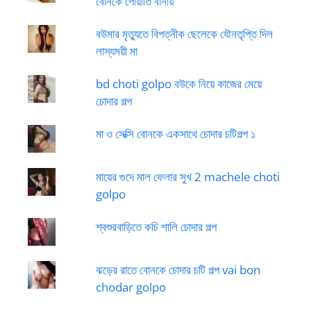
বোনকে পোয়াতি বানায়
বউমার মৃত্যুতে বিপত্নীক ছেলেকে যৌনতৃপ্তি দিল
লাস্যময়ী মা
bd choti golpo বউকে নিয়ে কাজের মেয়ে
চোদার গল্প
মা ও সেক্সি বোনকে একসাথে চোদার চটিগল্প ১
মায়ের গুদে মাল ফেলার সুখ 2 machele choti
golpo
শ্বশুরবাড়িতে কচি শালি চোদার গল্প
ঝড়ের রাতে বোনকে চোদার চটি গল্প vai bon
chodar golpo