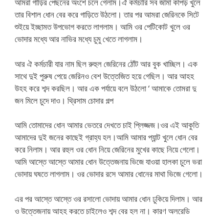
আমরা গাড়ির পেছনের অংশে চলে গেলাম।ঐ কর্মচারি সব জামা কাপড় খুলে
তার বিশাল ধোন বের করে গাড়িতে উঠলো। তার পর আমরা জেরিনকে সিটে
শুইয়ে ইচ্ছামত উপভোগ করতে লাগলাম। আমি ওর পেটিকোট খুলে ওর
ভোদার মধ্যে আর নাভির মধ্যে চুমু খেতে লাগলাম।
আর ঐ কর্মচারী যার নাম ছিল রুহুল জেরিনের ঠোঁট আর বুক খাচ্ছিল। এক
সাথে দুই পুরুষ পেয়ে জেরিনও বেশ উত্তেজিত হয়ে গেছিল। আর আহহ
উহহ করে শব্দ করছিল। আর এক পর্যায়ে বলে উঠলো ‘ আমাকে তোমরা দু
জন মিলে চুদে দাও। থ্রিসাম চোদার গল্প
আমি তোমাদের ধোন আমার ভেতরে দেখতে চাই প্লিজ্জজ।ওর এই আকুতি
আমাদের দুই জনের কাছেই গ্রাহ্য হল।আমি আমার প্যান্ট খুলে ধোন বের
করে নিলাম। আর রহুল ওর ধোন নিয়ে জেরিনের মুখের কাছে নিয়ে গেলো।
আমি আস্তে আস্তে আমার ধোন উত্তেজনায় ভিজে যাওয়া হালকা চুলে ভরা
ভোদায় ঘষতে লাগলাম। ওর ভোদার রসে আমার ধোনের মাথা ভিজে গেলো।
এর পর আস্তে আস্তে ওর রসালো ভোদায় আমার ধোন ঢুকিয়ে দিলাম। আর
ও উত্তেজনায় আহহ করতে চাইলেও শব্দ বের হল না। কারণ অলরেডি