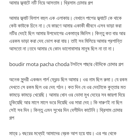
আমার ফ্ল্যাটে নটি নিয়ে আসতাম। থ্রিসাম চোদার গল্প
আমার ফ্ল্যাট বিলাশ বহুল এক এলাকায়। যেখানে পাশের ফ্ল্যাটে কে থাকে
কেউ কাউকে চিনে না। যে কারণে আমার একাকী জীবনে এসব ভাড়া করা
নটির দেহই ছিল আমার উপভোগের একমাত্র জিনিস। কিন্তু কত বার আর
এরকম ভাড়া করা দেহ ভোগ করা যায়। তাই সব মিলিয়ে আমার প্রশান্তি
আসতো না।তবে আমার যে কোন ভালোবাসার মানুষ ছিল না তা না।
boudir mota pacha choda টসটসে পাছার বৌদিকে চোদার গল্প
অনেক সুন্দরী একজন গার্ল ফ্রেন্ড ছিল আমার। ওর নাম ছিল রুমা। যে রকম
দেখতে সে রকম ছিল ওর দেহ গঠন। কত দিন যে ওর দেহটাকে কুত্তার মত
কামড়ে কামড়ে খেয়েছি। আমার ধোন ওর ভোদা মুখ দেহের সব জায়গা দিয়ে
ঢুকিয়েছি আর মালে মালে ভরে দিয়েছি ওর সারা দেহ। কি দারুণই না ছিল
সেই সব দিন। কিন্তু এমন সুখের দিন বেশীদিন কাটেনি। থ্রিসাম চোদার
গল্প
মাত্র ১ বছরের মধ্যেই আমাদের ব্রেক আপ হয়ে যায়। এর পর থেকে