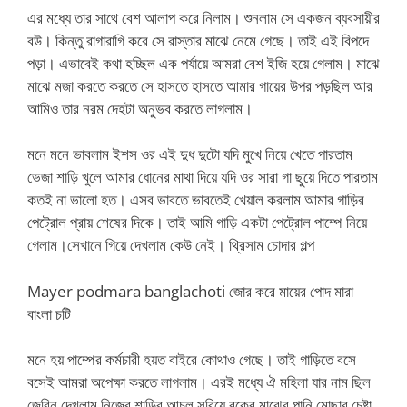
এর মধ্যে তার সাথে বেশ আলাপ করে নিলাম। শুনলাম সে একজন ব্যবসায়ীর
বউ। কিন্তু রাগারাগি করে সে রাস্তার মাঝে নেমে গেছে। তাই এই বিপদে
পড়া। এভাবেই কথা হচ্ছিল এক পর্যায়ে আমরা বেশ ইজি হয়ে গেলাম। মাঝে
মাঝে মজা করতে করতে সে হাসতে হাসতে আমার গায়ের উপর পড়ছিল আর
আমিও তার নরম দেহটা অনুভব করতে লাগলাম।
মনে মনে ভাবলাম ইশস ওর এই দুধ দুটো যদি মুখে নিয়ে খেতে পারতাম
ভেজা শাড়ি খুলে আমার ধোনের মাথা দিয়ে যদি ওর সারা গা ছুয়ে দিতে পারতাম
কতই না ভালো হত। এসব ভাবতে ভাবতেই খেয়াল করলাম আমার গাড়ির
পেট্রোল প্রায় শেষের দিকে। তাই আমি গাড়ি একটা পেট্রোল পাম্পে নিয়ে
গেলাম।সেখানে গিয়ে দেখলাম কেউ নেই। থ্রিসাম চোদার গল্প
Mayer podmara banglachoti জোর করে মায়ের পোদ মারা
বাংলা চটি
মনে হয় পাম্পের কর্মচারী হয়ত বাইরে কোথাও গেছে। তাই গাড়িতে বসে
বসেই আমরা অপেক্ষা করতে লাগলাম। এরই মধ্যে ঐ মহিলা যার নাম ছিল
জেরিন দেখলাম নিজের শাড়ির আচল সরিয়ে বুকের মাঝের পানি মোছার চেষ্টা