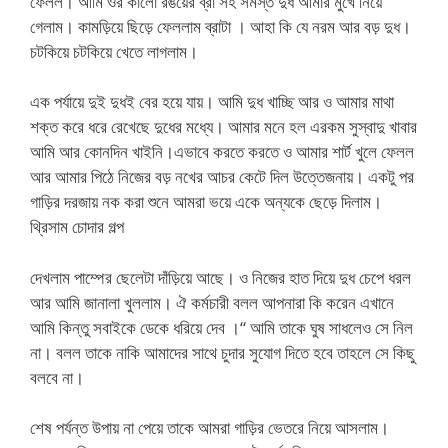
ফেলল। আমি ওর কালো রঙয়ের ব্রা সহ সমস্ত দুধ আমার মুখে নিয়ে
গেলাম। কামড়িয়ে ছিড়ে ফেললাম ব্রাটা । আহা কি যে নরম আর বড় দুধ।
চটকিয়ে চটকিয়ে খেতে লাগলাম।
এক পর্যায়ে দুই দুধই বের হয়ে যায়। আমি দুধ খাচ্ছি আর ও আমার মাথা
শক্ত করে ধরে রেখেছে দুধের মধ্যে। আমার মনে হল এরকম সুস্বাদু খাবার
আমি আর কোনদিন খাইনি।এভাবে করতে করতে ও আমার শার্ট খুলে ফেলল
আর আমার পিঠে নিজের বড় নখের আচর কেটে দিল উত্তেজনায়। একটু পর
গাড়ির দরজায় নক করা শুনে আমরা ভয়ে একে অন্যকে ছেড়ে দিলাম।
থ্রিসাম চোদার গল্প
দেখলাম পাম্পের ছেলেটা দাঁড়িয়ে আছে। ও নিজের হাত দিয়ে দুধ চেপে ধরল
আর আমি জানালা খুললাম। ঐ কর্মচারী বলল আপনারা কি করেন এখানে
আমি কিন্তু সবাইকে ডেকে ধরিয়ে দেব ।“ আমি তাকে ঘুষ সাধলেও সে নিল
না। বলল তাকে নাকি আমাদের সাথে চুদার সুযোগ দিতে হবে তাহলে সে কিছু
বলবে না।
শেষ পর্যন্ত উপায় না পেয়ে তাকে আমরা গাড়ির ভেতরে নিয়ে আসলাম।