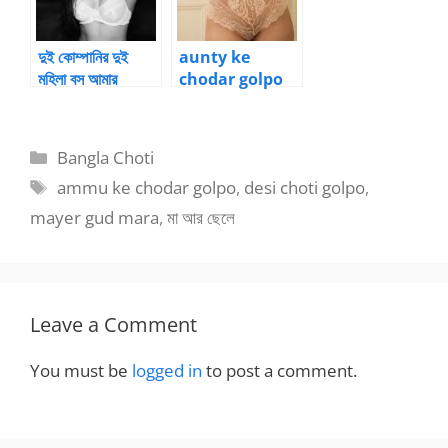
দুই কোম্পানির দুই
aunty ke
মহিলা বস আমার
chodar golpo
চোদনসঙ্গী হল – তিন
তরমুজ দুধের রেন্ডি আন্টি
চুদার মজা
Categories
Bangla Choti
Tags
ammu ke chodar golpo
,
desi choti golpo
,
mayer gud mara
,
মা আর ছেলে
Leave a Comment
You must be
logged in
to post a comment.