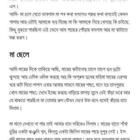
এল।
আমি- মা চলে যেতে ভাবলাম মা সব কথা বললেও গরুর কথা বলতেই কেমন
পালায় আর এটাই আমাকে ভয় দিচ্ছে মা কি আমাকে নিয়ে খেলছে কি চাইছে
কিছু বুঝতে পারছিনা এই ভেবে আম গাছের গোঁড়ায় বসলাম আর মা ঝাটাতে
শুরু করল।
মা ছেলে
আমি মায়ের দিকে তাকিয়ে আছি, মায়ের ঝাটানোর তালে তালে দুধ দুটো
ঝুলছে আর এদিক ওদিক করছে আঃ কি অপ্রুম দুধের মহিমা মায়ের এরপর
ঘরে ঝাট দিতে লাগল এবার আমার সামনে মায়ের পাছা, মনে হয় তানপুরার
খোল মায়ের পাছা, দেখে ইচ্ছে করছে দাড়িয়ে কাপড় তুলে দেই বাঁড়া ভরে আর
যে থাকতে পারছিনা মা তোমার রুপ যৌবন দেখে উফ বলে বসেই বাঁড়ায় হাত
দিলাম।
মা যাতে দেখতে না পায় তাই আবার হাত সরিয়েও নিলাম। মায়ের হাতে শাঁখা
চুরির একটা ঝঞ্ঝনি শব্দ, কিন্তু একটা জিনিস মায়ের পায়ে নূপুর নেই। ইস
যদি মায়ের পায়ে নূপুর থাকত আর ভালো লাগত। মনে মনে ভাবলাম মা বসলে