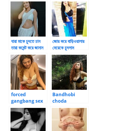
ভালোবাসা – ৩ বাংলা
মাগির চোদন
চটি গল্প
যারা মাকে চুদতে চান
জোর করে বাড়িওয়ালার
তারা কমেন্ট করে জানান
মেয়েকে চুদলাম
forced
Bandhobi
gangbang sex
choda
choti golpo
chotikahini
ভার্সিটির বান্ধবী পঞ্চম
পর্ব