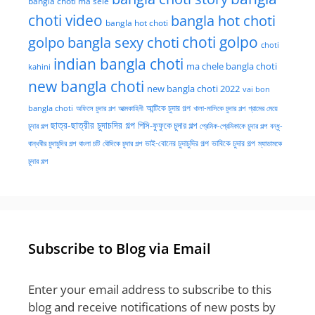
bangla choti ma sele
choti video
bangla hot choti
bangla hot choti
golpo
choti golpo
bangla sexy choti
choti
indian bangla choti
ma chele bangla choti
kahini
new bangla choti
new bangla choti 2022
vai bon
অফিসে চুদার গল্প
আত্মকাহিনী
আন্টিকে চুদার গল্প
খালা-মাসিকে চুদার গল্প
গ্রামের মেয়ে
bangla choti
ছাত্র-ছাত্রীর চুদাচদির গল্প
পিসি-ফুফুকে চুদার গল্প
চুদার গল্প
প্রেমিক-প্রেমিকাকে চুদার গল্প
বন্ধু-
ভাই-বোনের চুদাচুদির গল্প
ভাবিকে চুদার গল্প
বান্ধবীর চুদাচুদির গল্প
বাংলা চটি
বৌদিকে চুদার গল্প
ম্যাডামকে
চুদার গল্প
Subscribe to Blog via Email
Enter your email address to subscribe to this
blog and receive notifications of new posts by