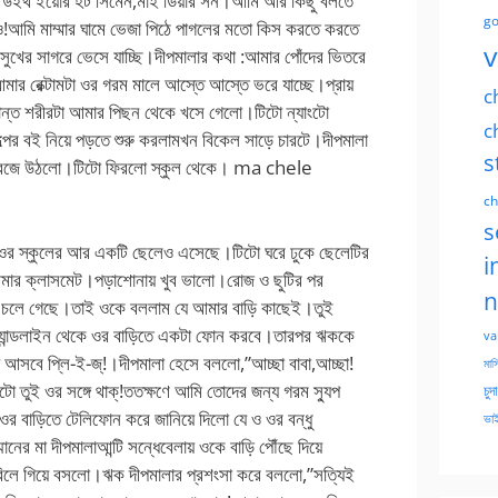
াসহোল উইথ ইয়োর হট সিমেন,মাই ডিয়ার সন।আমি আর কিছু বলতে
go
নাও!আমি মাম্মার ঘামে ভেজা পিঠে পাগলের মতো কিস করতে করতে
v
ুখের সাগরে ভেসে যাচ্ছি।দীপমালার কথা :আমার পোঁদের ভিতরে
মার রেক্টামটা ওর গরম মালে আস্তে আস্তে ভরে যাচ্ছে।প্রায়
c
লান্ত শরীরটা আমার পিছন থেকে খসে গেলো।টিটো ন্যাংটো
c
্পের বই নিয়ে পড়তে শুরু করলামখন বিকেল সাড়ে চারটে।দীপমালা
s
বেজে উঠলো।টিটো ফিরলো স্কুল থেকে। ma chele
ch
s
্গে ওর স্কুলের আর একটি ছেলেও এসেছে।টিটো ঘরে ঢুকে ছেলেটির
i
আমার ক্লাসমেট।পড়াশোনায় খুব ভালো।রোজ ও ছুটির পর
n
য়েই চলে গেছে।তাই ওকে বললাম যে আমার বাড়ি কাছেই।তুই
 ল্যান্ডলাইন থেকে ওর বাড়িতে একটা ফোন করবে।তারপর ঋককে
va
য়ে আসবে প্লি-ই-জ্!।দীপমালা হেসে বললো,”আচ্ছা বাবা,আচ্ছা!
মাসি
 তুই ওর সঙ্গে থাক্!ততক্ষণে আমি তোদের জন্য গরম স্যুপ
চুদ
র বাড়িতে টেলিফোন করে জানিয়ে দিলো যে ও ওর বন্ধু
ভাই
ানের মা দীপমালাআন্টি সন্ধেবেলায় ওকে বাড়ি পৌঁছে দিয়ে
িলে গিয়ে বসলো।ঋক দীপমালার প্রশংসা করে বললো,”সত্যিই