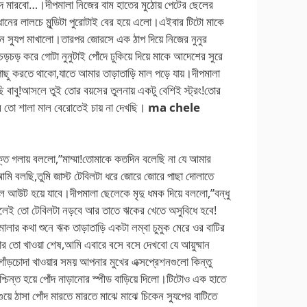
পোঁদ মারবো…।দীপমালা নিজের বাম হাতের মুঠোয় পেটের ছেলের
নের লালচে মুন্ডিটা পুরোটাই বের হয়ে এলো।এইবার টিটো মাকে
কেন স্যুপ মাখালো।তারপর জোরসে এক ঠাপ দিয়ে নিজের নুনুর
 চড়চড় করে গোটা নুনুটাই পোঁদে ঢুকিয়ে দিয়ে মাকে আদেশের সুরে
পাছু করতে থাকো,যাতে আমার তাড়াতাড়ি মাল পড়ে যায়।দীপমালা
ি বাবু!আসলে তুই তোর বয়সের তুলনায় একটু বেশিই স্ট্রং!তোর
র তো শালা মাল বেরোতেই চায় না দেখছি।
ma chele
িরক্ত গলায় বললো,”মাম্মা!তোমাকে কতদিন বলেছি না যে আমার
মি বলছি,তুমি জাস্ট টেবিলটা ধরে জোরে জোরে পাছা দোলাতে
ল আউট হয়ে যাবে।দীপমালা ছেলেকে মৃদু ধমক দিয়ে বললো,”বন্ধু
লালেই তো টেবিলটা নড়বে আর তাতে ঋকের খেতে অসুবিধে হবে!
লার কথা শুনে ঋক তাড়াতাড়ি একটা লম্বা চুমুক মেরে ওর বাটির
মার তো খাওয়া শেষ,আমি এবারে বসে বসে দেখবো যে আয়ুষ্মান
াঁড়চোদা খাওয়ার সময় আপনার মুখের এক্সপ্রেশনগুলো কিন্তু
িশ্চিন্ত হয়ে পোঁদ নাড়ানোর স্পীড বাড়িয়ে দিলো।টিটোও এক হাতে
ুয়ে ঠাসা পোঁদ মারতে মারতে মাঝে মাঝে চিকেন স্যুপের বাটিতে