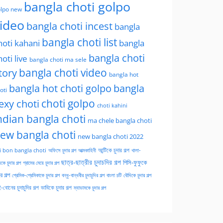
bangla choti golpo
lpo new
ideo
bangla choti incest
bangla
bangla choti list
hoti kahani
bangla
bangla choti
hoti live
bangla choti ma sele
tory
bangla choti video
bangla hot
bangla hot choti golpo
bangla
oti
choti golpo
exy choti
choti kahini
ndian bangla choti
ma chele bangla choti
ew bangla choti
new bangla choti 2022
অফিসে চুদার গল্প
আত্মকাহিনী
আন্টিকে চুদার গল্প
খালা-
i bon bangla choti
ছাত্র-ছাত্রীর চুদাচদির গল্প
পিসি-ফুফুকে
কে চুদার গল্প
গ্রামের মেয়ে চুদার গল্প
ার গল্প
প্রেমিক-প্রেমিকাকে চুদার গল্প
বন্ধু-বান্ধবীর চুদাচুদির গল্প
বাংলা চটি
বৌদিকে চুদার গল্প
-বোনের চুদাচুদির গল্প
ভাবিকে চুদার গল্প
ম্যাডামকে চুদার গল্প