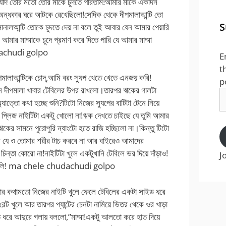
 যদি তোর মতো তোর মাকে চুদতে পারতাম!আমার মাকে একদিন
 অন্ধকার ঘরে আটকে রেখেছিলো!সেদিক থেকে দীপমালাআন্টি তো
S
সোনালআন্টি তোকে চুদতে দেয় না বলে তুই আবার যেন আমার পেয়ারি
মার মাম্মাকে চুদে প্রমাণ করে দিতে পারি যে আমার মাম্মা
udachudi golpo
E
t
ীপমালাআন্টিকে চোদ্,আমি বরং স্যুপ খেতে খেতে এনজয় করি!
p
এসে দীপমালা খাবার টেবিলের উপর রাখলো।তারপর ঋকের গালটা
E
াত্তো কথা হচ্ছে শুনি?টিটো নিজের স্যুপের বাটিটা টেনে নিয়ে
A
ি প্লিজ নাইটিটা একটু খোলো না!ঋক দেখতে চাইছে যে তুমি আমার
কের সামনে পুরোপুরি ন্যাংটো হতে রাজি হচ্ছিলো না।কিন্তু টিটো
ে যে ও তোমার শরীর টাচ করবে না আর বাইরেও আমাদের
 চিন্তা কোরো না!নাইটিটা খুলে একটুখানি টেবিলে ভর দিয়ে দাঁড়াও!
J
ে ফেলি! ma chele chudachudi golpo
োর কথামতো নিজের নাইটি খুলে ফেলে টেবিলের একটা সাইড ধরে
বেল্ট খুলে আর তারপর প্যান্টের চেনটা নামিয়ে ভিতর থেকে ওর খাড়া
 ধরে আদুরে গলায় বললো,”মাম্মা!একটু আলতো করে হাত দিয়ে