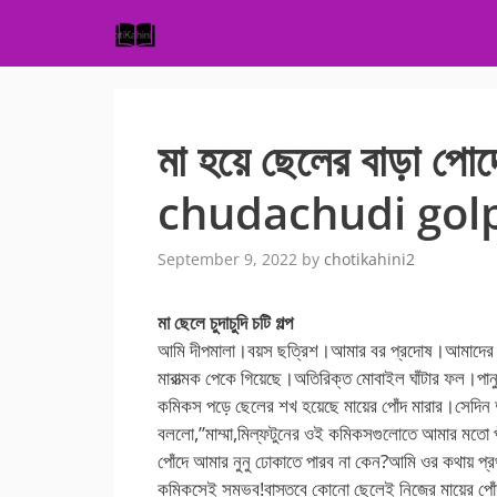
Skip
to
content
মা হয়ে ছেলের বাড়া প
chudachudi gol
September 9, 2022
by
chotikahini2
মা ছেলে চুদাচুদি চটি গল্প
আমি দীপমালা।বয়স ছত্রিশ।আমার বর প্রদোষ।আমাদের এ
মারাত্মক পেকে গিয়েছে।অতিরিক্ত মোবাইল ঘাঁটার ফল।পান
কমিকস পড়ে ছেলের শখ হয়েছে মায়ের পোঁদ মারার।সেদিন দু
বললো,”মাম্মা,মিল্ফটুনের ওই কমিকসগুলোতে আমার মতো পু
পোঁদে আমার নুনু ঢোকাতে পারব না কেন?আমি ওর কথায় প
কমিকসেই সম্ভব!বাস্তবে কোনো ছেলেই নিজের মায়ের পোঁদ ম