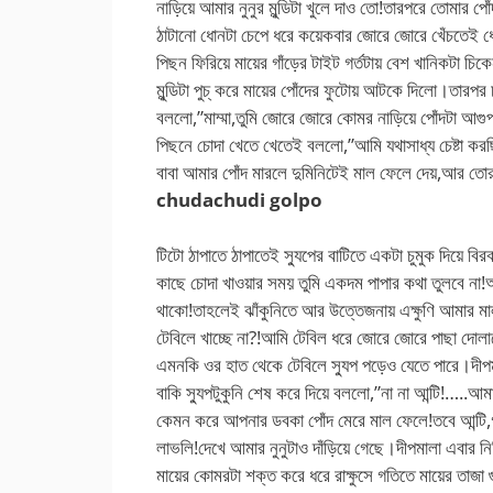
নাড়িয়ে আমার নুনুর মুন্ডিটা খুলে দাও তো!তারপরে তোমার 
ঠাটানো ধোনটা চেপে ধরে কয়েকবার জোরে জোরে খেঁচতেই ধো
পিছন ফিরিয়ে মায়ের গাঁড়ের টাইট গর্তটায় বেশ খানিকটা চি
মুন্ডিটা পুচ্ করে মায়ের পোঁদের ফুটোয় আটকে দিলো।তারপর
বললো,”মাম্মা,তুমি জোরে জোরে কোমর নাড়িয়ে পোঁদটা আগু
পিছনে চোদা খেতে খেতেই বললো,”আমি যথাসাধ্য চেষ্টা করছ
বাবা আমার পোঁদ মারলে দুমিনিটেই মাল ফেলে দেয়,আর তো
chudachudi golpo
টিটো ঠাপাতে ঠাপাতেই স্যুপের বাটিতে একটা চুমুক দিয়ে ব
কাছে চোদা খাওয়ার সময় তুমি একদম পাপার কথা তুলবে না!আ
থাকো!তাহলেই ঝাঁকুনিতে আর উত্তেজনায় এক্ষুণি আমার মা
টেবিলে খাচ্ছে না?!আমি টেবিল ধরে জোরে জোরে পাছা দো
এমনকি ওর হাত থেকে টেবিলে স্যুপ পড়েও যেতে পারে।দীপমা
বাকি স্যুপটুকুনি শেষ করে দিয়ে বললো,”না না আন্টি!…..আ
কেমন করে আপনার ডবকা পোঁদ মেরে মাল ফেলে!তবে আন্টি,গ
লাভলি!দেখে আমার নুনুটাও দাঁড়িয়ে গেছে।দীপমালা এবার ন
মায়ের কোমরটা শক্ত করে ধরে রাক্ষুসে গতিতে মায়ের তাজা গ