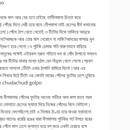
po
 থেকে মাল আর বের হতে চাইছে না!দীপমালা চিন্তা করে
ৌঁছে দিতে দেরী হয়ে যাবে।দীপমালা তাই ছেলের বীর্য খসানোর
্য হলো।পোঁদে ঠাপ খেতে খেতেই ও টিটোর দিকে তাকিয়ে আদুরে
োনা?আজকে আর তোর মাল বেরোবে না নাকি?আদরের মাম্মার মুখ
দ্বিগুণ হয়ে গেলো।ও পুটকি চোদার গতি দারুণভাবে বাড়িয়ে
ুষের পক্ষেই এইরকম দ্রুত গতিতে গুদ বা পোঁদ ঠাপানো সম্ভব
 পর টিটোর মাথার মধ্যে হঠাৎ যেন বিদ্যুৎ খেলে গেলো।প্রবল
 করতে লাগলো।টিটো এবার ঠাপানি থামিয়ে দিলো।আর এর
ম শিখরে উঠে টিটো ওর ধোনটা মায়ের পোঁদের ফুটোয় চেপে ঢুকিয়ে
ele chudachudi golpo
রী মা দীপমালার পোঁদের ফুটোর অনেক গভীরে আধ কাপ মতন গরম
দোলাতে ছেলের ফ্যাতা দিয়ে নিজের পোঁদের খিদে মেটালো।
 ভিতরে ফেলেছিলো,তাই ও নিজের ঠাণ্ডা হয়ে যাওয়া ন্যাতানো
রিত মালের খয়েরি রঙের ধারা দীপমালার পুটকির গর্ত উপচে ঘরের
 পোঁদে মাল ঢেলে ক্লান্ত হয়ে ধপ্ করে একটা চেয়ারে বসে