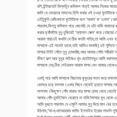
বলি,ইন্টারনেটে মিল্ফটুন কমিকস পড়েই আমার নিজের মায়ে
জানি যে মেয়েদের সামনের হিসি করার ওই চওড়া ফুটোটাকে বল
এইটুকুনি কোঁচকানো ফুটোটাকে বলে ‘অ্যাস’ বা ‘এনাস’।আম
পারতাম,কিন্তু কমিকস পড়ে জেনেছি যে ওটা নাকি বাবাদের
করার ছ্যাঁদাটায় নুনু ঢুকিয়েই ‘অ্যানাল সেক্স’ করে।তাছাড়া 
আরাম পায়!এই কথাটা যে ঠিক কতটা সত্যি,তা আমি এখন হা
মাম্মাকে এই নামেই ডাকে,তাই আমিও ডাকছি) ওই পুসিতে নুনু
মাম্মার টাইট পোঁদে নুনু ঢোকাচ্ছি,আর আমার গোটা শরীর
ভীষণ অল্প আর নুনুর সাইজও খুব ছোটো!তবুও আমি যথাসাধ্য 
মাম্মাকে দেয়,ঠিক সেইরকম আরাম মাম্মা যেন আমার
একটু পরে আমি মাম্মাকে বিছানায় কুকুরের মতন করে বসালা
কোমরে চড়ে বসলাম।এবার পিছন থেকেই দুহাতে মাম্মার নরম
লাগলাম।কিছুক্ষণ পোঁদ মারার পরে মাম্মা চোদা খেতে খে
আমার পোঁদ চুদবি?মাল বেরোবে না নাকি?মাম্মার মুখ থেকে 
আমি বুঝতে পারলাম যে এক্ষুণি আমার নুনু দিয়ে মাল বের 
উঠলাম,”মা-ম্-মা!আয়্যাম কামিং ইনসাইড ইয়োর লাভলি সুইট 