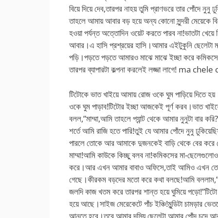
বিয়ে দিয়ে দেব,তারপর নাহয় তুমি প্রাণভরে তার পোঁদে নুনু 
তাহলে আমায় আবার বড় হয়ে অন্য কোনো সুন্দরী মেয়েকে বিয়
হওয়া পর্যন্ত অত্তোদিন ওয়েট করতে পারব না!ভাতটা খেয়
আবার।এ হাসি প্রশ্রয়ের হাসি।আমার এইটুকুনি ছেলেটা
পড়ি।পড়তে পড়তে আমারও মাঝে মাঝে ইচ্ছা করে কমিকসের
তারপর ব্যাপারটা কল্পনা করলেই লজ্জা লাগে! ma ch
টিটোকে ভাত খাইয়ে আমায় রোজ ওকে ঘুম পাড়িয়ে দিতে হয়
ওকে ঘুম পাড়াব!টিটোর ইচ্ছা আজকেই পূর্ণ করব।ভাত খাইয়
বলল,”মাম্মা,আমি তাহলে প্যান্ট থেকে আমার নুনুটা বার
শর্তে আমি রাজি হতে পারি!তুই যে আমার পোঁদে নুনু ঢুকিয়
পারলে তোকে আর আমাকে দুজনকেই বাড়ি থেকে বের করে দ
মাম্মা!আমি কাউকে কিচ্ছু বলব না!কমিকসের মা-ছেলেগুলো
করে।আর এখন আমার বাবাও অফিসে,তাই আমিও এখন তোমার 
গেছে।কীরকম বড়দের মতো করে কথা বলছে!আমি বললাম,”তা
জলদি কাজ খতম করে তারপর শান্ত হয়ে ঘুমিয়ে পড়ো!”টিটো শু
হয়ে আছে।সাইজ মেরেকেটে পাঁচ ইঞ্চি!মুন্ডিটা চামড়ার ভ
আনতে হবে।তবে আমার দস্যি ছেলেটা আমার পোঁদ চুদ