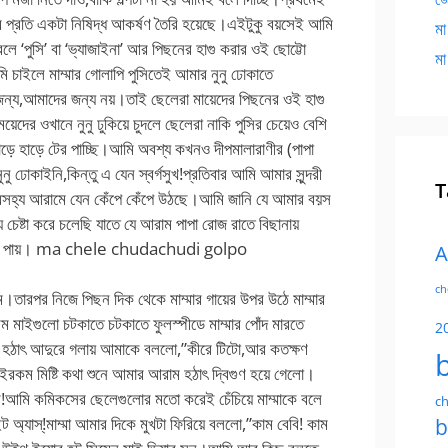
র প্রতি একটা নিষিদ্ধ আকর্ষণ তৈরি হয়েছে।এইটুকু বয়সেই আমি
মা
ে ‘পুসি’ বা ‘ভ্যাজাইনা’ আর পিছনের হাগু করার ওই ছোট্টো
মা
ি চাইলে মাম্মার গোলাপি পুসিতেই আমার নুনু ঢোকাতে
 জন্য,আমাদের জন্য নয়।তাই ছেলেরা মায়েদের পিছনের ওই হাগু
মেয়েদের ওখানে নুনু ঢুকিয়ে চুদলে ছেলেরা নাকি পুসির চেয়েও বেশি
ড়ে হাড়ে টের পাচ্ছি।আমি অবশ্য কখনও দীপমালারাণীর (পাপা
 ঢোকাইনি,কিন্তু এ যেন স্বর্গসুখ!প্রতিবার আমি আমার সুন্দরী
T
টা অসহ্য আরামে যেন কেঁপে কেঁপে উঠছে।আমি জানি যে আমার বয়স
চেষ্টা করে চলেছি যাতে যে আরাম পাপা রোজ রাতে বিছানায়
 থেকেও পায়। ma chele chudachudi golpo
A
ch
ম।তারপর নিজে পিছন দিক থেকে মাম্মার গায়ের উপর উঠে মাম্মার
 মাইগুলো চটকাতে চটকাতে ফুলস্পীডে মাম্মার পোঁদ মারতে
2
তেই হঠাৎ আদুরে গলায় আমাকে বললো,”কীরে টিটো,আর কতক্ষণ
এইরকম মিষ্টি কথা শুনে আমার আরাম হঠাৎ দ্বিগুণ হয়ে গেলো।
হবে!আমি কমিকসের ছেলেগুলোর মতো করেই চেঁচিয়ে মাম্মাকে বলে
ch
অ্যাস্!মাম্মা আমার দিকে মুখটা ফিরিয়ে বললো,”কাম বেবি! কাম
b