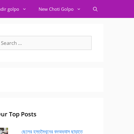
dir golpo
New Choti Golpo
earch
r:
ur Top Posts
ছেলের হস্তমৈথুনের বদঅভ্যাস ছাড়াতে