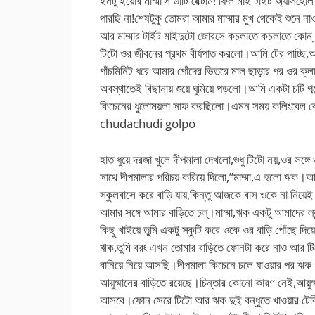
ইনটু ইয়োর মাম্মা’স ডার্টি রেক্টাম! ফিল মাই টাইট অ্য
পারছি না!শেষটুকু তোমরা আমার মাম্মার মুখ থেকেই শুনে 
আর মাম্মার টাইট মাইদুটো জোরসে কচলাতে কচলাতে কোন্ স
টিটো ওর জীবনের প্রথম বীর্যপাত করলো।আমি টের পাচ্ছি,আ
পাঁচমিনিট ধরে আমার পোঁদের ভিতরে মাল ছাড়ার পর ওর ক্
অবস্থাতেই বিছানায় শুয়ে ঘুমিয়ে পড়লো।আমি একটা চটি গল
কিচেনের ধুলোময়লা সাফ করছিলো।এমন সময় কলিংবেল 
chudachudi golpo
হাত ধুয়ে দরজা খুলে দীপমালা দেখলো,শুধু টিটো নয়,ওর সঙ
সাথে দীপমালার পরিচয় করিয়ে দিলো,”মাম্মা,এ হলো ঋক।
স্কুলবাসে করে বাড়ি যায়,কিন্তু আজকে বাস ওকে না নি
আমার সঙ্গে আমার বাড়িতে চল্।মাম্মা,ঋক একটু আমাদের
কিছু খাইয়ে তুমি একটু স্কুটি করে ওকে ওর বাড়ি পৌঁছে দি
ঋক,তুমি বরং এখন তোমার বাড়িতে ফোনটা করে নাও আর টিটো
বানিয়ে নিয়ে আসছি।দীপমালা কিচেনে চলে যাওয়ার পর ঋক ও
আয়ুষ্মানের বাড়িতে রয়েছে।চিন্তার কোনো কারণ নেই,আয়ুষ্ম
আসবে।ফোন সেরে টিটো আর ঋক দুই বন্ধুতে খাওয়ার টেব