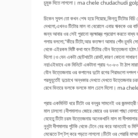
চুমুক দিতে লাগলো। ma chele chudachudi gol
চিকেন স্যুপ তো কখন শেষ হয়ে গিয়েছে,কিন্তু টিটোর বিচি
দেখলো,এখনও টিটোর মাল না বেরোলে এবার ঋককে ওর বাড়ি প
জন্য আবার ওর সেই পুরানো ব্রহ্মাস্ত্র প্রয়োগ করতে বাধ
গলায় বললো,”কীরে টিটো,আর কতক্ষণ আমার পোঁদ চুদবি স
থেকে এইরকম মিষ্টি কথা শুনে টিটোর যৌন উত্তেজনা হঠাৎ 
দিলো।ও যেন একটা ছোটখাটো রোবট,কারণ কোনো সাধারণ মান
নয়!এইভাবে এক মিনিটে একটানা প্রায় ৭০-৮০ টা ঠাপ মারার
যৌন উত্তেজনায় ওর কপালের দুটো রগের শিরাগুলো দপদপ
পরমুহূর্তেই দুচোখে অন্ধকার দেখতে দেখতে উত্তেজনার চর
রেখে ভিতরে ভলকে ভলকে মাল ঢেলে দিলো। ma ch
প্রায় একমিনিট ধরে টিটো ওর বন্ধুর সামনেই ওর জন্মদাত্
মাল ঢাললো।দীপমালাও জোরে জোরে ওর ডবকা পাছা দোলাতে 
যেহেতু টিটো চরম উত্তেজনায় অনেকখানি মাল মা দীপমালার
নুনুটা দীপমালার পুটকি থেকে টেনে বের করে আনতেই গু মিশ্
মেঝেতে টপ্ টপ্ করে পড়তে লাগলো।টিটো ওর পেয়ারি মাম্মার