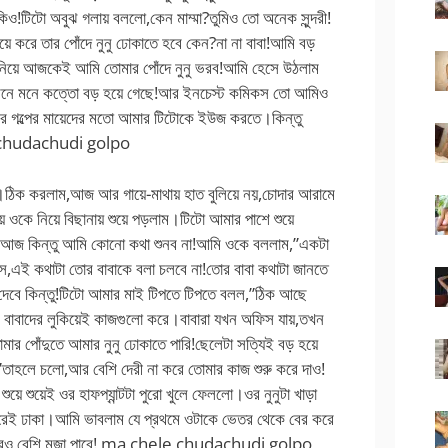
ঢুকিও!টিটো অবুঝ গলায় বললো,কেন মাম্মা?তুমিও তো অনেক সুন্দরী!
ে করে তার পোঁদে নুনু ঢোকাতে হবে কেন?না না বাবা!আমি বড়
ে নিয়ে আজকেই আমি তোমার পোঁদে নুনু ভরব!আমি হেসে উঠলাম
 মনে মনে কত্তো বড় হয়ে গেছে!আর ইনচেস্ট কমিকস তো আমিও
 গল্পের মায়েদের মতো আমার টিটোকে ইউজ করতে।কিন্তু
ele chudachudi golpo
।ঠিক করলাম,আজ আর গায়ে-মাথায় হাত বুলিয়ে নয়,চোদার আরামে
ে ওকে নিয়ে বিছানায় শুয়ে পড়লাম।টিটো আমার পাশে শুয়ে
 করি?আজ কিন্তু আমি কোনো কথা শুনব না!আমি ওকে বললাম,”একটা
েছিস,এই কথাটা তোর বাবাকে বলা চলবে না!তোর বাবা কথাটা জানতে
েবে কিন্তু!টিটো আমার মাই টিপতে টিপতে বলল,”ঠিক আছে
ও বাবাদের লুকিয়েই কাজগুলো করে।বাবারা যখন অফিস যায়,তখন
পোঁদুতে আমার নুনু ঢোকাতে পারি!ছেলেটা সত্যিই বড় হয়ে
হলে চলো,আর বেশি দেরী না করে তোমার কাজ শুরু করে দাও!
য়ে শুয়েই ওর হাফপ্যান্টটা পুরো খুলে ফেললো।ওর নুনুটা খাড়া
েতরেই ঢাকা।আমি ভাবলাম যে প্রথমে ওটাকে ভেতর থেকে বের করে
ে আরও বেশি মজা পাবে! ma chele chudachudi golpo