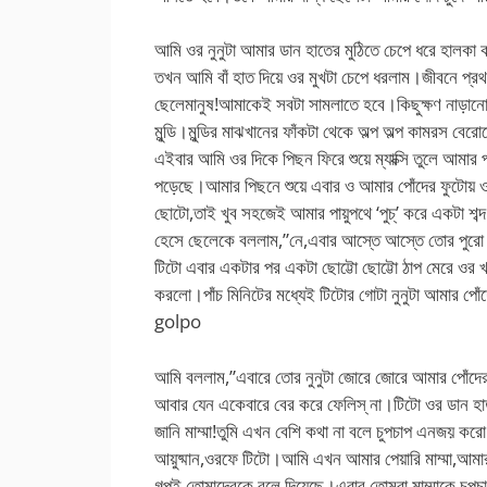
আমি ওর নুনুটা আমার ডান হাতের মুঠিতে চেপে ধরে হালকা
তখন আমি বাঁ হাত দিয়ে ওর মুখটা চেপে ধরলাম।জীবনে প্
ছেলেমানুষ!আমাকেই সবটা সামলাতে হবে।কিছুক্ষণ নাড়ানোর 
মুন্ডি।মুন্ডির মাঝখানের ফাঁকটা থেকে অল্প অল্প কামরস 
এইবার আমি ওর দিকে পিছন ফিরে শুয়ে ম্যাক্সি তুলে আমার 
পড়েছে।আমার পিছনে শুয়ে এবার ও আমার পোঁদের ফুটোয় ওর ন
ছোটো,তাই খুব সহজেই আমার পায়ুপথে ‘পুচ্’ করে একটা শব
হেসে ছেলেকে বললাম,”নে,এবার আস্তে আস্তে তোর পুরো নু
টিটো এবার একটার পর একটা ছোট্টো ছোট্টো ঠাপ মেরে ওর খা
করলো।পাঁচ মিনিটের মধ্যেই টিটোর গোটা নুনুটা আমার
golpo
আমি বললাম,”এবারে তোর নুনুটা জোরে জোরে আমার পোঁদের গ
আবার যেন একেবারে বের করে ফেলিস্ না।টিটো ওর ডান হা
জানি মাম্মা!তুমি এখন বেশি কথা না বলে চুপচাপ এনজয়
আয়ুষ্মান,ওরফে টিটো।আমি এখন আমার পেয়ারি মাম্মা,আমার
গল্পই তোমাদেরকে বলে দিয়েছে।এবার তোমরা মাম্মাকে চুপচা