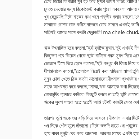
তোর মায়ের ফিগারটা খুব হট আর মুখটা ভীষণ কিউট!আমিও
চুদতে দেওয়ার জন্য রিকোয়েস্ট করায় পুরো একবেলা আমায়
খুব ফ্রেন্ডলি!টিটো ঋকের কথা শুনে গম্ভীর গলায় বললো,”
মাম্মাকে চোদার তাল করিস্ না!তবে তোর সামনে এখনই আমি আ
সত্যিই আমার সাথে কতটা ফ্রেন্ডলি! ma chele ch
ঋক উৎসাহিত হয়ে বললো,”হ্যাঁ হ্যাঁ!আয়ুষ্মান,তুই এখনই দ
কিছুক্ষণ পরে কিচেন থেকে দুটো বাটিতে গরম স্যুপ নিয়ে 
জোরসে টিপে দিয়ে হেসে বললো,”দুই বন্ধুর কী বিষয় নিয়ে অ্য
দীপমালাকে বললো,”তোমাকে নিয়েই কথা হচ্ছিলো মাম্মা!তুম
নুনুর চোদা খেতে ঠিক কতটা ভালোবাসো!দীপমালা প্রথমটায় ঋ
মাকে আশ্বস্ত করে বললো,”মাম্মা,ঋক আমাকে কথা দিয়েছ
চোদাচুদির ব্যপারে কাউকে কিচ্ছুটি বলবে না!তাই তুমি কোনো
ঋকের স্যুপ খাওয়া হতে হতেই আমি চটপট কাজটা সের
তারপর তুমি ওকে ওর বাড়ি দিয়ে আসবে।দীপমালা এবার টিট
ওর দিকে পোঁদ তুলে দাঁড়ালো।টিটো জলদি হাতে ওর প্যান্টের 
হয়ে থাকা নুনুটা বের করে আনলো।তারপর মায়ের একটা হাত