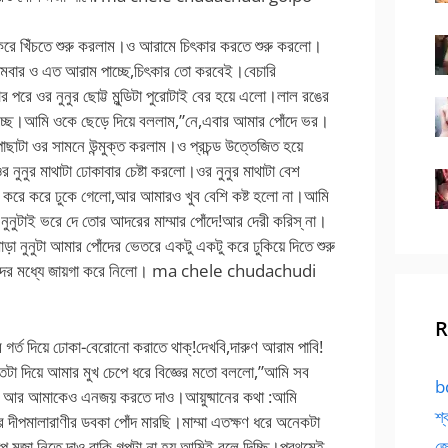
 করে খিঁচতে শুরু করলাম।ও আরামে চিৎকার করতে শুরু করলো।
রথমবার ও এত আরাম পাচ্ছে,চিৎকার তো করবেই।বেচারি
পরে ওর নুনুর ছোট্ট মুন্ডিটা পুরোটাই বের হয়ে এলো।লাল রঙের
বেরোচ্ছে।আমি ওকে ছেড়ে দিয়ে বললাম,”নে,এবার আমার পোঁদে ভর।
পাছাটা ওর সামনে উন্মুক্ত করলাম।ও প্রচন্ড উত্তেজিত হয়ে
ুনুর মাথাটা ঢোকাবার চেষ্টা করলো।ওর নুনুর মাথাটা বেশ
্দ করে করে ঢুকে গেলো,আর আমারও খুব বেশি কষ্ট হলো না।আমি
নুটাই ভরে দে তোর আদরের মাম্মার পোঁদে!আর দেরী করিস্ না।
ড়া নুনুটা আমার পোঁদের ভেতরে একটু একটু করে ঢুকিয়ে দিতে শুরু
 পোঁদের মধ্যে জায়গা করে নিলো। ma chele chudachudi
R
র্ত দিয়ে ঢোকা-বেরোনো করাতে থাক্!দেখবি,দারুণ আরাম পাবি!
তটা দিয়ে আমার মুখ চেপে ধরে বিজ্ঞের মতো বললো,”আমি সব
bd
 করো আর আমাকেও এনজয় করতে দাও।আয়ুষ্মানের কথা :আমি
শ্
 দীপমালারাণীর ডবকা পোঁদ মারছি।মাম্মা এতক্ষণ ধরে অনেকটা
প মজা নিতে দাও,বাকি গল্পটা না হয় আমিই বলে দিচ্ছি।প্রথমেই
জো