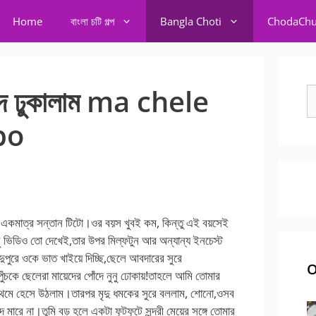
Home
বাংলা চটি গল্প
Bangla Choti
ChodaChu
োদে ঢুকালাম ma chele
S
fo
po
কমাত্র সন্তান টিটো।ওর বয়স খুবই কম, কিন্তু এই বয়সেই
ু ভিডিও তো দেখেই,তার উপর মিল্ফটুন আর অন্যান্য ইনচেস্ট
পুরে ওকে ভাত খাইয়ে দিচ্ছি,ছেলে আবদারের সুরে
O
ঁচকে ছেলেরা মায়েদের পোঁদে নুনু ঢোকায়!তাহলে আমি তোমার
্রথমে হেসে উঠলাম।তারপর মৃদু ধমকের সুরে বললাম, শোনো,ওসব
ারে না।তুমি বড় হলে একটা ফুটফুটে সুন্দরী মেয়ের সঙ্গে তোমার