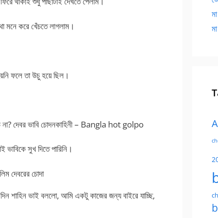
 ফিরে থাকাই শুধু পাছাটাই দেখতে পেলাম।
মা
থা মনে করে খেঁচতে লাগলাম।
মা
হয়নি ফলে তা উচু হয়ে ছিল।
T
A
ড় না? দেবর ভাবি চোদনকাহিনী – Bangla hot golpo
ch
াই ভাবিকে সুখ দিতে পারিনি।
2
িম দেবরের চোদা
িন শাহিন ভাই বললো, আমি একটু কাজের জন্য বাইরে যাচ্ছি,
ch
b