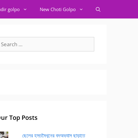
dir golpo
New Choti Golpo
earch
r:
ur Top Posts
ছেলের হস্তমৈথুনের বদঅভ্যাস ছাড়াতে