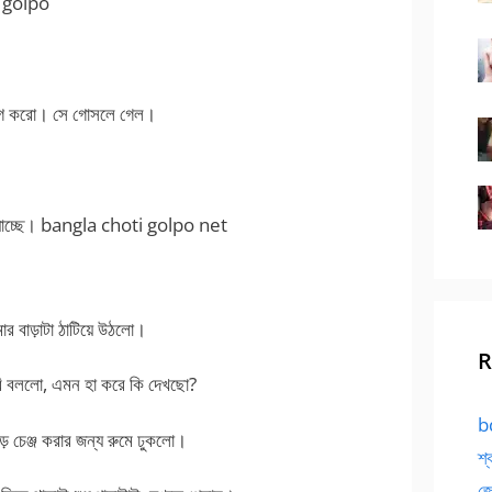
t golpo
আগে করো। সে গোসলে গেল।
োঝা যাচ্ছে। bangla choti golpo net
র বাড়াটা ঠাটিয়ে উঠলো।
R
ভাবি বললো, এমন হা করে কি দেখছো?
bd
 চেঞ্জ করার জন্য রুমে ঢুকলো।
শ্
জো