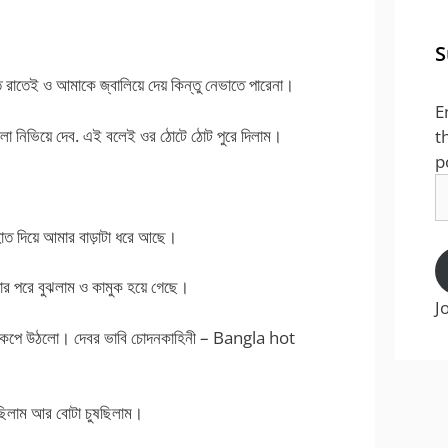
S
রাতেই ও আমাকে জ্বালিয়ে দেয় কিন্তু নেভাতে পারেনা।
E
া নিভিয়ে দেব. এই বলেই ওর ঠোটে ঠোট পুরে দিলাম।
t
p
E
A
হাত দিয়ে আমার বাড়াটা ধরে আছে।
য়ার পরে বুঝলাম ও কামুক হয়ে গেছে।
J
ই ও কেপে উঠলো। দেবর ভাবি চোদনকাহিনী – Bangla hot
টিপছিলাম আর বোটা চুষছিলাম।