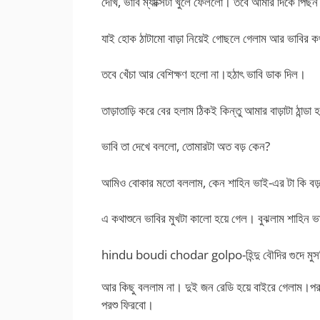
দেখি, ভাবি ম্যাক্সিটা খুলে ফেললো। তবে আমার দিকে পিছন
যাই হোক ঠাটামো বাড়া নিয়েই গোছলে গেলাম আর ভাবির ক
তবে খেঁচা আর বেশিক্ষণ হলো না।হঠাৎ ভাবি ডাক দিল।
তাড়াতাড়ি করে বের হলাম ঠিকই কিন্তু আমার বাড়াটা ঠান্ডা 
ভাবি তা দেখে বললো, তোমারটা অত বড় কেন?
আমিও বোকার মতো বললাম, কেন শাহিন ভাই-এর টা কি ব
এ কথাশুনে ভাবির মুখটা কালো হয়ে গেল। বুঝলাম শাহিন ভ
hindu boudi chodar golpo-হিন্দু বৌদির গুদে মুসল
আর কিছু বললাম না। দুই জন রেডি হয়ে বাইরে গেলাম।পরদ
পরশু ফিরবো।