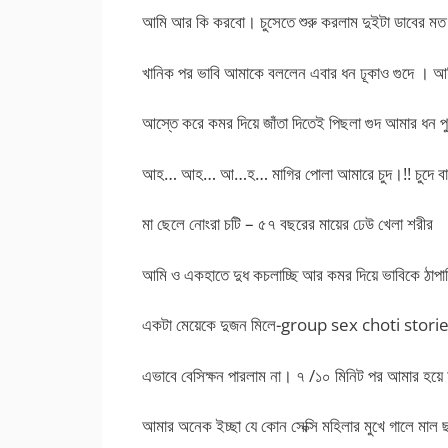
আমি আর কি করবো। চুসেতে শুরু করলাম দুইটা ডাবের মত
খানিক পর ভাবি আমাকে বললেন এবার ধন ঢূকাও গুদে । আম
আস্তে করে কমর দিয়ে জাঁতা দিতেই পিছলা গুদ আমার ধন প
আহ… আহ… আ…হ… মাগির পোলা আমারে চুদ।!! চুদে বাচ্চা 
মা ছেলে নোংরা চটি – ৫৭ বছরের মায়ের ঢেউ খেলা শরীর
আমি ও একহাতে দুধ কচলাচ্ছি আর কমর দিয়ে ভাবিকে ঠাপাচ
একটা মেয়েকে দুজন মিলে-group sex choti stori
এভাবে বেসিক্ষন পারলাম না। ৭ /১০ মিনিট পর আমার হয
আমার অনেক ইচ্ছা যে কোন সেক্সি মহিলার মুখে গালে মাল ছ