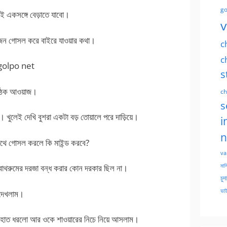
go
াই একসঙ্গে বেড়াতে যাবো।
v
ই জন গোসল করে বাইরে যাওয়ার কথা।
c
c
 golpo net
s
ক ঠক আওয়াজ।
ch
s
খুলেই দেখি বুশরা একটা বড় তোয়ালে পরে দাড়িয়ে।
i
n
থে গোসল করলে কি মাইন্ড করবে?
va
মাসি
ম।বাথরুমের দরজা বন্ধ করার কোন দরকার ছিল না।
চুদ
ভাই
 দেখলাম।
ম। ও হাত ধরলো আর ওকে শাওয়ারের নিচে নিয়ে আসলাম।