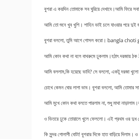
বুশরা এ কয়দিন তোমাকে সব ঘুরিয়ে দেখাবে।আমি ফিরে সব
আমি তো শুনে খুব খুশি। শাহিন ভাই চলে যাওয়ার পরে দু
বুশরা বললো, তুমি আগে গোসল করো। bangla choti
আমি কোন কথা না বলে বাথরুমে ঢুকলাম।হঠাৎ দরজায় ঠ
আমি বললাম,কি হয়েছে ভাবি? সে বললো, একটু দরজা খুলো। 
চোখে কেমন ঘোর লাগা ভাব। বুশরা বললো, আমি তোমার সা
আমি মুখে কোন কথা বলতে পারলাম না, শুধু মাথা নাড়ালা
ও ভিতরে ঢুকে তোয়ালে খুলে ফেললো। এই প্রথম ওর দুধ
কি সুন্দর গোলাপী বোটা! বুশরার দিকে হাত বাড়িয়ে দিলা