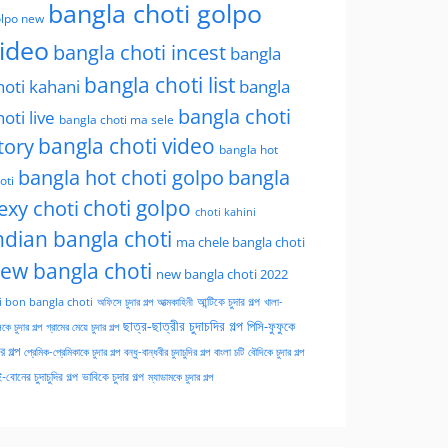
bangla choti golpo
lpo new
ideo
bangla choti incest
bangla
bangla choti list
hoti kahani
bangla
bangla choti
hoti live
bangla choti ma sele
tory
bangla choti video
bangla hot
bangla hot choti golpo
bangla
oti
choti golpo
exy choti
choti kahini
ndian bangla choti
ma chele bangla choti
ew bangla choti
new bangla choti 2022
অফিসে চুদার গল্প
আত্মকাহিনী
আন্টিকে চুদার গল্প
খালা-
i bon bangla choti
ছাত্র-ছাত্রীর চুদাচদির গল্প
পিসি-ফুফুকে
কে চুদার গল্প
গ্রামের মেয়ে চুদার গল্প
ার গল্প
প্রেমিক-প্রেমিকাকে চুদার গল্প
বন্ধু-বান্ধবীর চুদাচুদির গল্প
বাংলা চটি
বৌদিকে চুদার গল্প
-বোনের চুদাচুদির গল্প
ভাবিকে চুদার গল্প
ম্যাডামকে চুদার গল্প