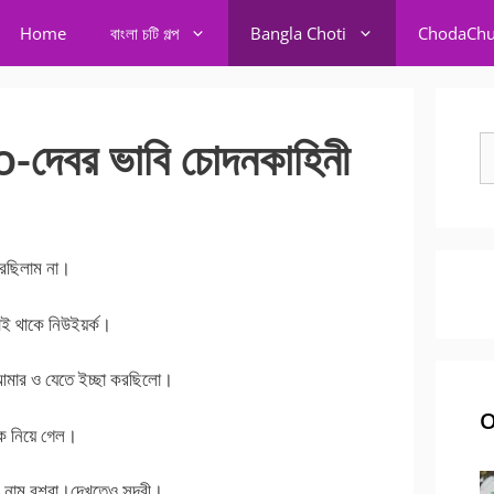
Home
বাংলা চটি গল্প
Bangla Choti
ChodaChu
েবর ভাবি চোদনকাহিনী
S
fo
রছিলাম না।
ই থাকে নিউইয়র্ক।
আমার ও যেতে ইচ্ছা করছিলো।
O
ে নিয়ে গেল।
 নাম বুশরা।দেখতেও সুন্দরী।