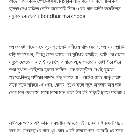
কাছে একটা কার্ভ শেপ,উফফফ, সিল্কের শাড়ি পড়েছিল বলে নাভীটাও
হাল্কা দেখা যাচ্ছিল সেদিন রাতে বাড়ি ফিরে ৩ বার মাল আউট করেছিলাম
মধুপ্রিয়াকে ভেবে। bondhur ma choda
ওর জন্যই মাঝে মাঝে সুযোগ পেলেই সমীরের বাড়ি যেতাম, ওর বাবা প্রায়‌ই
বাড়ি থাকতো না, কিন্তু তাতে আমার তো সুবিধাই হয়েছিল, আমি তো যেতাম
মধুকে দেখতে। আগেই বলেছিও আমাকে পছন্দ করতো না যেটা ধীরে ধীরে
স্পষ্ট বুঝতে পারছিলাম হয়তো আমিযে ওকে কামদৃষ্টিতে দেখছি বুঝতে
পারতো,কিন্তু সমীরের সামনে কিছু বলতো না। আমিও ওদের বাড়ি যেতাম
মাঝে মাঝে লুকিয়ে ওর পোঁদ, কোমর, দুধের ফটো তুলে আনতাম আর তাই
দেখে মাল ফেলতাম, মাঝে মাঝে মনে হতো ইস যদি সত্যিই চুদতে পারতাম।
সমীরকে আমার এই ভাবনার ব্যাপারে জানতে দি‌ই নি, সমীর ইনসেস্ট পছন্দ
করে না, উপরন্তু ওর গায়ে খুব জোর ও যদি জানতে পারে যে আমি ওর মাকে