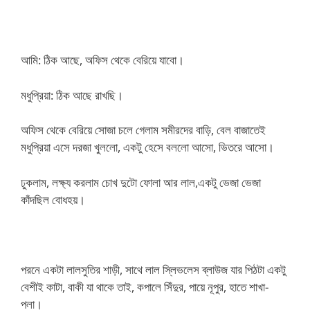
আমি: ঠিক আছে, অফিস থেকে বেরিয়ে যাবো।
মধুপ্রিয়া: ঠিক আছে রাখছি।
অফিস থেকে বেরিয়ে সোজা চলে গেলাম সমীরদের বাড়ি, বেল বাজাতেই
মধুপ্রিয়া এসে দরজা খুললো, একটু হেসে বললো আসো, ভিতরে আসো।
ঢুকলাম, লক্ষ্য করলাম চোখ দুটো ফোলা আর লাল,একটু ভেজা ভেজা
কাঁদছিল বোধহয়।
পরনে একটা লালসুতির শাড়ী, সাথে লাল স্লিভলেস ব্লাউজ যার পিঠটা একটু
বেশীই কাটা, বাকী যা থাকে তাই, কপালে সিঁদুর, পায়ে নূপুর, হাতে শাখা-
পলা।