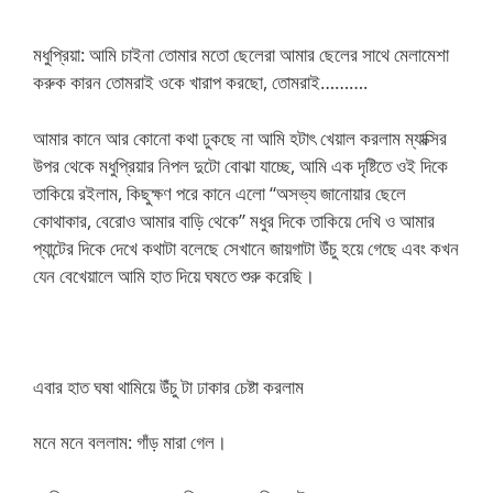
মধুপ্রিয়া: আমি চাইনা তোমার মতো ছেলেরা আমার ছেলের সাথে মেলামেশা
করুক কারন তোমরাই ওকে খারাপ করছো, তোমরাই……….
আমার কানে আর কোনো কথা ঢুকছে না আমি হটাৎ খেয়াল করলাম ম্যাক্সির
উপর থেকে মধুপ্রিয়ার নিপল দুটো বোঝা যাচ্ছে, আমি এক দৃষ্টিতে ওই দিকে
তাকিয়ে র‌ইলাম, কিছুক্ষণ পরে কানে এলো “অসভ্য জানোয়ার ছেলে
কোথাকার, বেরো‌ও আমার বাড়ি থেকে” মধুর দিকে তাকিয়ে দেখি ও আমার
প্যান্টের দিকে দেখে কথাটা বলেছে সেখানে জায়গাটা উঁচু হয়ে গেছে এবং কখন
যেন বেখেয়ালে আমি হাত দিয়ে ঘষতে শুরু করেছি।
এবার হাত ঘষা থামিয়ে উঁচু টা ঢাকার চেষ্টা করলাম
মনে মনে বললাম: গাঁড় মারা গেল।