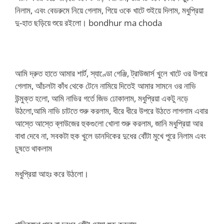
নিলাম, এবং বেডরুমে নিয়ে গেলাম, গিয়ে ওকে খাটে শুইয়ে দিলাম, মধুপ্রিয়া
দু-হাত ছড়িয়ে শুয়ে র‌ইলো। bondhur ma choda
আমি দ্রুত হাতে আমার শার্ট, স্যাণ্ডো গেঞ্জি, ট্রাউজার্স খুলে খাটে ওর উপরে
গেলাম, আঁচলটা কাঁধ থেকে টেনে নামিয়ে দিতেই আমার সামনে ওর নাভি
উন্মুক্ত হলো, আমি নাভির গর্তে জিভ ঢোকালাম, মধুপ্রিয়া একটু নড়ে
উঠলো,আমি নাভি চাটতে শুরু করলাম, ধীরে ধীরে উপরে উঠতে লাগলাম এবার
আস্তে আস্তে ব্লাউজের হুকগুলো খোলা শুরু করলাম, জানি মধুপ্রিয়া আর
বাধা দেবে না, সবকটা হুক খুলে ডানদিকের দুধের বোঁটা মুখে পুরে নিলাম এবং
চুষতে থাকলাম
মধুপ্রিয়া আহঃ করে উঠলো।