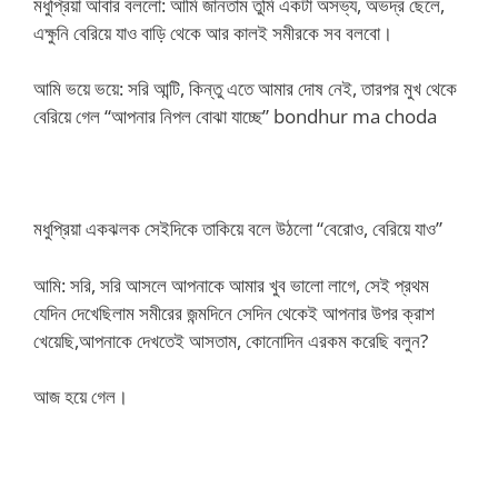
মধুপ্রিয়া আবার বললো: আমি জানতাম তুমি একটা অসভ্য, অভদ্র ছেলে,
এক্ষুনি বেরিয়ে যাও বাড়ি থেকে আর কাল‌ই সমীরকে সব বলবো।
আমি ভয়ে ভয়ে: সরি আন্টি, কিন্তু এতে আমার দোষ নেই, তারপর মুখ থেকে
বেরিয়ে গেল “আপনার নিপল বোঝা যাচ্ছে” bondhur ma choda
মধুপ্রিয়া একঝলক সেইদিকে তাকিয়ে বলে উঠলো “বেরোও, বেরিয়ে যাও”
আমি: সরি, সরি আসলে আপনাকে আমার খুব ভালো লাগে, সেই প্রথম
যেদিন দেখেছিলাম সমীরের জন্মদিনে সেদিন থেকেই আপনার উপর ক্রাশ
খেয়েছি,আপনাকে দেখতেই আসতাম, কোনোদিন এরকম করেছি বলুন?
আজ হয়ে গেল।