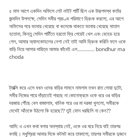
৫ মাস আগে একদিন অফিসে লেট নাইট পার্টি ছিল এক উচ্চপদস্থ কর্তার
জন্মদিন উপলক্ষে, সেদিন সমীর প্রচণ্ড পরিমাণে ড্রিংক করলো, এর আগে
অফিসের পরে যতবার খেয়েছে বা কলেজে থাকতে যতবার খেয়েছে মাতাল
হতোনা, কিন্তু সেদিন পার্টিতে হয়তো ফ্রি পেয়েই খেল এবং বেহেড হয়ে
গেল, আমার অ্যালকোহলের নেশা নেই তাই আমি ড্রিংক করিনি ফলে ওকে
বাড়ি নিয়ে আসার দায়িত্ব আমার কাঁধেই এল…………. bondhur ma
choda
ট্যাক্সি করে এসে যখন ওদের বাড়ির সামনে নামলাম তখন রাত সোয়া দুটো,
সমীর নিজের পায়ে দাঁড়াতেই পারছে না কোনোক্রমে ওকে ধরে ওর বাড়ির
দরজায় পৌঁছে বেল বাজালাম, খানিক পরে ওর মা দরজা খুললো, সমীরকে
দেখেই আঁতকে উঠলো কি হয়েছে?? তুই ফোন ধরছিলি না কেন??
আমি: ও এখন কথা বলার অবস্থায় নেই, ওকে ওর ঘরে নিয়ে যাই তারপর
বলছি। মধুপ্রিয়া আমার দিকে কটমট করে তাকালো, তারপর সমীরকে দুজনে