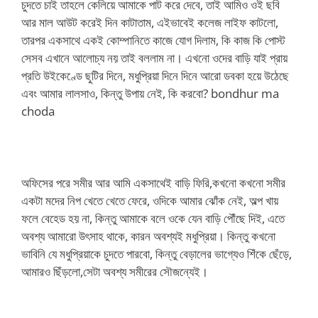
চুদতে চাই তাহলে কেলিয়ে আমাকে পাট করে দেবে, তাই আমিও ওই ছবি
আর মাল আউট করেই দিন কাটাতাম, এইভাবেই কলেজ লাইফ কাটলো,
তারপর একসাথে এক‌ই কোম্পানিতে কাজে যোগ দিলাম, কি কাজ কি পোস্ট
সেসব এখানে আলোচ্য নয় তাই বললাম না। এখনো ওদের বাড়ি যাই প্রায়
প্রতি উইকেণ্ডে ছুটির দিনে, মধুপ্রিয়া দিনে দিনে আরো ডবকা হয়ে উঠেছে
এবং আমার লালসাও, কিন্তু উপায় নেই, কি করবো? bondhur ma
choda
অফিসের পরে সমীর আর আমি একসাথেই বাড়ি ফিরি,কখনো কখনো সমীর
একটা মদের নিপ খেতে খেতে ফেরে, ওদিকে আমার ঝোঁক নেই, অল্প খায়
ফলে বেহেড হয় না, কিন্তু আমাকে বলে ওকে যেন বাড়ি পৌঁছে দি‌ই, এতে
অবশ্য আমারো উৎসাহ থাকে, কারন অবশ্যই মধুপ্রিয়া। কিন্তু কখনো
ভাবিনি যে মধুপ্রিয়াকে চুদতে পারবো, কিন্তু বেড়ালের ভাগ্যেও শিঁকে ছেঁড়ে,
আমারও ছিঁড়লো,সেটা অবশ্য সমীরের সৌজন্যেই।