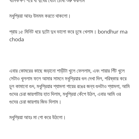
খানিকক্ষণ পরে বা দুধের বোঁটা চোষা শুরু করলাম
মধুপ্রিয়া আহঃ উমমম করতে থাকলো।
প্রায় ১৫ মিনিট ধরে দুটো দুধ ভালো করে চুষে খেলাম। bondhur ma
choda
এবার কোমরের কাছে জড়ানো শাড়ীটা খুলে ফেললাম, এবং শায়ার গিঁট খুলে
সেটাও খুললাম ফলে আমার সামনে মধুপ্রিয়ার গুদ দেখা দিল, পরিষ্কার করে
চুল কামানো গুদ, মধুপ্রিয়ার শ্যামলা গায়ের রঙের জন্য গুদটাও শ্যামলা, আমি
গুদের চেরা জায়গাটায় হাত দিলাম, মধুপ্রিয়া কেঁপে উঠল, এবার আমি ওর
গুদের চেরা জায়গায় জিভ দিলাম।
মধুপ্রিয়া আহঃ মা গো করে উঠলো।