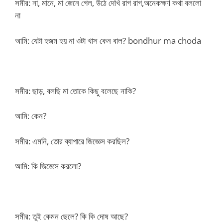
সমীর: না, মানে, মা জেনে গেল, উঠে দেখি রাগ রাগ,অনেকক্ষণ কথা বললো
না
আমি: যেটা হজম হয় না ওটা খাস কেন বাল? bondhur ma choda
সমীর: ছাড়, বলছি মা তোকে কিছু বলেছে নাকি?
আমি: কেন?
সমীর: এমনি, তোর ব্যাপারে জিজ্ঞেস করছিল?
আমি: কি জিজ্ঞেস করলো?
সমীর: তুই কেমন ছেলে? কি কি দোষ আছে?