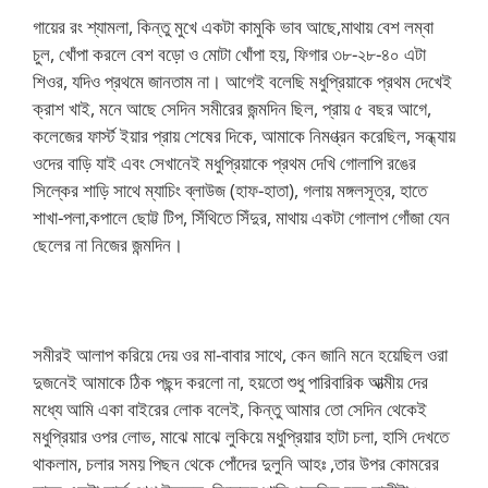
গায়ের রং শ্যামলা, কিন্তু মুখে একটা কামুকি ভাব আছে,মাথায় বেশ লম্বা
চুল, খোঁপা করলে বেশ বড়ো ও মোটা খোঁপা হয়, ফিগার ৩৮-২৮-৪০ এটা
শিওর, যদিও প্রথমে জানতাম না। আগেই বলেছি মধুপ্রিয়াকে প্রথম দেখেই
ক্রাশ খাই, মনে আছে সেদিন সমীরের জন্মদিন ছিল, প্রায় ৫ বছর আগে,
কলেজের ফার্স্ট ইয়ার প্রায় শেষের দিকে, আমাকে নিমণ্ত্রন করেছিল, সন্ধ্যায়
ওদের বাড়ি যাই এবং সেখানেই মধুপ্রিয়াকে প্রথম দেখি গোলাপি রঙের
সিল্কের শাড়ি সাথে ম্যাচিং ব্লাউজ (হাফ-হাতা), গলায় মঙ্গলসূত্র, হাতে
শাখা-পলা,কপালে ছোট্ট টিপ, সিঁথিতে সিঁদুর, মাথায় একটা গোলাপ গোঁজা যেন
ছেলের না নিজের জন্মদিন।
সমীর‌ই আলাপ করিয়ে দেয় ওর মা-বাবার সাথে, কেন জানি মনে হয়েছিল ওরা
দুজনেই আমাকে ঠিক পছন্দ করলো না, হয়তো শুধু পারিবারিক আত্মীয় দের
মধ্যে আমি একা বাইরের লোক বলেই, কিন্তু আমার তো সেদিন থেকেই
মধুপ্রিয়ার ওপর লোভ, মাঝে মাঝে লুকিয়ে মধুপ্রিয়ার হাটা চলা, হাসি দেখতে
থাকলাম, চলার সময় পিছন থেকে পোঁদের দুলুনি আহঃ ,তার উপর কোমরের