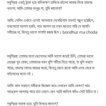
মধুপ্রিয়া একটু ঠান্ডা হয়ে খানিকক্ষণ তাকিয়ে র‌ইলো আমার দিকে তারপর
বললো: আমি তোমার বন্ধুর মা, তুমি জানোনা?
আমি: সেদিন এখানে এসেই আপনাকে দেখেছিলাম তখনই পছন্দ হয়েছিল,
তখনোতো আলাপ হয়নি, পরে আলাপ হয় তখন জানতে পারি যে আপনি
সমীরের মা, কিন্তু ভালো লাগাটা বজায় ছিল। bondhur ma choda
মধুপ্রিয়া: তোমার মতো ছেলেদের আমি ভালো করেই চিনি, তোমরা ভাবো
মেয়েরা খুব বোকা, তোমাদের যখন খুশি পটিয়ে নিতে পারো, যা খুশি করতে
পারো, তারপর তাদের মারধর করো, কিন্তু জেনে রাখো আমি ওসব মেয়ে বা
মহিলাদের মতো ন‌ই।
আমি: কাল সকালে সমীরকে জিজ্ঞেস করে দেখবেন আমি কেমন? আর
আঙ্কেল আপনার গায়ে হাত তোলে কেন আমি জানিনা যদিও সেটা উচিত না।
মধুপ্রিয়া অবাক হয়ে: তুমি কিকরে জানলে?