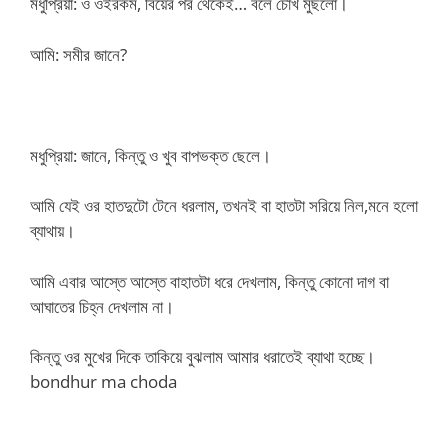
মধুপ্রিয়া: ও ওইরকম, বিয়ের পর থেকেই… বলে চোখ মুছলো।
আমি: সমীর জানে?
মধুপ্রিয়া: জানে, কিন্তু ও খুব বাপভক্ত ছেলে।
আমি যেই ওর হাতদুটো টেনে ধরলাম, তখনই বা হাতটা সরিয়ে নিল,মনে হলো
ব্যাথায়।
আমি এবার আস্তে আস্তে বাহাতটা ধরে দেখলাম, কিন্তু কোনো দাগ বা
আঘাতের চিহ্ন দেখলাম না।
কিন্তু ওর মুখের দিকে তাকিয়ে বুঝলাম আমার ধরাতেই ব্যাথা হচ্ছে।
bondhur ma choda