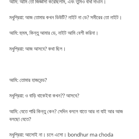
আমি: আমি তো জিজ্ঞাসা করেছিলাম, এবং তুমিও বাধা দাওনি।
মধুপ্রিয়া: আজ তোমার কখন ডিউটি? নাইট না ডে? সমীরের তো নাইট।
আমি: হুমম, কিন্তু আমার ডে, নাইট আমি বেশী করিনা।
মধুপ্রিয়া: আজ আসবে? কথা ছিল।
আমি: তোমার হাজবেন্ড?
মধুপ্রিয়া: ও বাড়ি থাকেইবা কখন?? আসবে?
আমি: যেতে পারি কিন্তু কেন? সেদিন বললে যাতে আর না যাই আর আজ
বলছো যেতে?
মধুপ্রিয়া: আসো‌ই না। চলে এসো। bondhur ma choda