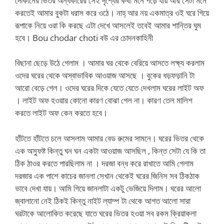
দোকানের ভিতর অন্ধকারের সেই দৃশ্যের কথা মনে পড়ে যায় আর সেটা মনে
করতেই আমার বুকটা ধরাস করে ওঠে। নাহ্ আর নয় একমাত্র ওই ঘরে গিয়ে
রূপাকে নিয়ে ওরা কি করছে এটা দেখে আসলেই তবেই আমার শান্তির ঘুম
হবে। Bou chodar choti বউ এর চোদনকাহিনী
বিছানা ছেড়ে উঠে গেলাম । আমার ঘর থেকে বেরিয়ে আসতে লক্ষ্য করলাম
ওদের ঘরের থেকে অস্বাভাবিক আওয়াজ আসছে । বুকের ধড়ফড়ানি টা
আরো বেড়ে গেল। ওদের ঘরের দিকে যেতে যেতে দেখলাম ঘরের লাইট অফ
। লাইট অফ হওয়ার কোনো কারণ বোঝা গেল না। কারণ তেল মালিশ
করতে লাইট অফ কেন করতে হবে।
হাঁটতে হাঁটতে চলে আসলাম আমার বেড রুমের সামনে। ঘরের ভিতর থেকে
এক অস্ফুষ্ট কিন্তু ঘন ঘন একটা আওয়াজ আসছিল , কিন্ত সেটা যে কি তা
ঠিক ঠাওর করতে পারছিলাম না । দরজা বন্ধ করে রাখাতে আমি গেলাম
দরজার এক পাশে কাচের জানলা সেখান থেকেই ঘরের জিনিস সব ঠিকঠাক
ভাবে দেখা যায়। আমি গিয়ে জানলাটা একটু ভেজিয়ে দিলাম। ঘরের আলো
জ্বালানো নেই ঠিকই কিন্তু নাইট ল্যাম্প টা থেকে আগত আলো সারা
ঘরটাকে আলোকিত করেছে যাতে ঘরের ভিতর হওয়া সব রকম ক্রিয়াকলা