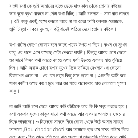
রাতটা রুপা কে তুমি আমাদের হাতে ছেড়ে দাও কাল থেকে তোমার বউয়ের
আর বুকে ব্যথা থাকবে না সেটা কথা দিচ্ছি। আমি বললাম – সারা রাত লাগবে
। ওই কাকু একটু হেসে বললো আরে না না ওতো আমি বললাম তোমাকে,
তুমি চিন্তা না করে ঘুমাও, একটু বাদেই পাঠিয়ে দেবো তোমার বউকে।
রূপা খাটের কোণে সোফায় বসে আছে পায়ের উপড় পা দিয়ে। কখন যে সুখেন
কাকু ওর পাশে এসে বসেছে সেটা দেখতে পায়নি। কিন্তু আমার চোখ গেলো
ওর সাথে কিসব কথা বলতে বলতে রূপার ফর্সা উরুতে একবার হাত বুলিয়ে
দিল। আমি অবাক চোখে রূপার মুখের দিকে তাকিয়ে দেখলাম ওর কোনো
রিয়াকশন এলো না। ওর যেন নতুন কিছু মনে হলো না। এমনকি আমি ঘরে
থাকা কালীন রূপার কাধে মুখে আর ওর পায়ে অনেকবার হাত বোলালো সুখেন
কাকু।
না জানি আমি চলে গেলে আমার কচি বউটাকে আর কি কি সহ্য করতে হবে।
রুপা একবার সুখেন কাকুর সাথে কথা বলছে আর একবার আমাদের দুজনের
দিকে তাকাচ্ছে। ও নিজেকে সামলে নিয়ে সোফা থেকে উঠে আমার সামনে
আসলো ,Bou chodar choti আর আমাকে হাত ধরে ঘরের বাইরে নিয়ে
এসে বলল- ঠিক আছে তুমি আর রাত জেগো না তাড়াতাড়ি ঘুমিয়ে পড়ো আমি