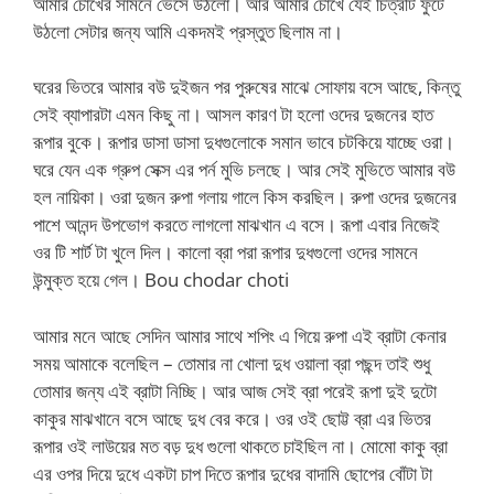
আমার চোখের সামনে ভেসে উঠলো। আর আমার চোখে যেই চিত্রটি ফুটে
উঠলো সেটার জন্য আমি একদমই প্রস্তুত ছিলাম না।
ঘরের ভিতরে আমার বউ দুইজন পর পুরুষের মাঝে সোফায় বসে আছে, কিন্তু
সেই ব্যাপারটা এমন কিছু না। আসল কারণ টা হলো ওদের দুজনের হাত
রূপার বুকে। রূপার ডাসা ডাসা দুধগুলোকে সমান ভাবে চটকিয়ে যাচ্ছে ওরা।
ঘরে যেন এক গ্রুপ সেক্স এর পর্ন মুভি চলছে। আর সেই মুভিতে আমার বউ
হল নায়িকা। ওরা দুজন রুপা গলায় গালে কিস করছিল। রুপা ওদের দুজনের
পাশে আনন্দ উপভোগ করতে লাগলো মাঝখান এ বসে। রূপা এবার নিজেই
ওর টি শার্ট টা খুলে দিল। কালো ব্রা পরা রূপার দুধগুলো ওদের সামনে
উন্মুক্ত হয়ে গেল। Bou chodar choti
আমার মনে আছে সেদিন আমার সাথে শপিং এ গিয়ে রুপা এই ব্রাটা কেনার
সময় আমাকে বলেছিল – তোমার না খোলা দুধ ওয়ালা ব্রা পছন্দ তাই শুধু
তোমার জন্য এই ব্রাটা নিচ্ছি। আর আজ সেই ব্রা পরেই রূপা দুই দুটো
কাকুর মাঝখানে বসে আছে দুধ বের করে। ওর ওই ছোট্ট ব্রা এর ভিতর
রূপার ওই লাউয়ের মত বড় দুধ গুলো থাকতে চাইছিল না। মোমো কাকু ব্রা
এর ওপর দিয়ে দুধে একটা চাপ দিতে রূপার দুধের বাদামি ছোপের বোঁটা টা