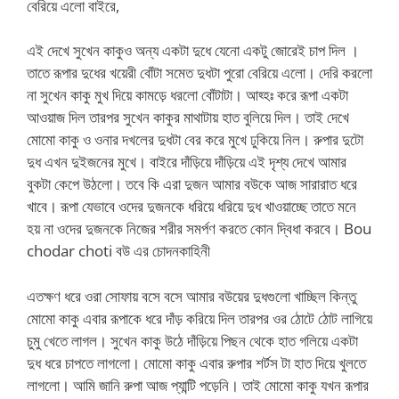
বেরিয়ে এলো বাইরে,
এই দেখে সুখেন কাকুও অন্য একটা দুধে যেনো একটু জোরেই চাপ দিল ।
তাতে রূপার দুধের খয়েরী বোঁটা সমেত দুধটা পুরো বেরিয়ে এলো। দেরি করলো
না সুখেন কাকু মুখ দিয়ে কামড়ে ধরলো বোঁটাটা। আহ্হঃ করে রূপা একটা
আওয়াজ দিল তারপর সুখেন কাকুর মাথাটায় হাত বুলিয়ে দিল। তাই দেখে
মোমো কাকু ও ওনার দখলের দুধটা বের করে মুখে ঢুকিয়ে নিল। রুপার দুটো
দুধ এখন দুইজনের মুখে। বাইরে দাঁড়িয়ে দাঁড়িয়ে এই দৃশ্য দেখে আমার
বুকটা কেপে উঠলো। তবে কি এরা দুজন আমার বউকে আজ সারারাত ধরে
খাবে। রূপা যেভাবে ওদের দুজনকে ধরিয়ে ধরিয়ে দুধ খাওয়াচ্ছে তাতে মনে
হয় না ওদের দুজনকে নিজের শরীর সমর্পণ করতে কোন দ্বিধা করবে। Bou
chodar choti বউ এর চোদনকাহিনী
এতক্ষণ ধরে ওরা সোফায় বসে বসে আমার বউয়ের দুধগুলো খাচ্ছিল কিন্তু
মোমো কাকু এবার রূপাকে ধরে দাঁড় করিয়ে দিল তারপর ওর ঠোটে ঠোট লাগিয়ে
চুমু খেতে লাগল। সুখেন কাকু উঠে দাঁড়িয়ে পিছন থেকে হাত গলিয়ে একটা
দুধ ধরে চাপতে লাগলো। মোমো কাকু এবার রুপার শর্টস টা হাত দিয়ে খুলতে
লাগলো। আমি জানি রুপা আজ প্যান্টি পড়েনি। তাই মোমো কাকু যখন রূপার