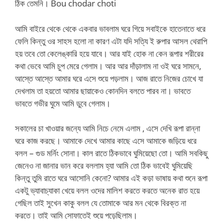
ঠিক তেমনি। Bou chodar choti
আমি বাইরে থেকে থেকে একবার ভাবলাম ঘরে গিয়ে সবাইকে হাতেনাতে ধরে
ফেলি কিন্তু ওর সাহস হলো না কারণ এটা যদি সত্যি ই রুপার আসল থেরাপি
হয় তবে তো কেলেঙ্কারি হয়ে যাবে। আর যাই হোক না কেন রূপার শরীরের
কথা ভেবে আমি চুপ মেরে গেলাম। আর আর দাঁড়ালাম না ওই ঘরে সামনে,
আস্তে আস্তে আমার ঘরে এসে শুয়ে পড়লাম। আজ রাতে নিজের চোখে যা
দেখলাম তা হয়তো আমার ছায়াকেও কোনদিন বলতে পারব না। ভাবতে
ভাবতে গভীর ঘুমে আমি ডুবে গেলাম।
সকালের চা খাওয়ার জন্যে আমি নিচে নেমে এলাম , এসে দেখি রূপা রান্না
ঘরে কাজ করছে। আমাকে দেখে আমার কাছে এসে আমাকে জড়িয়ে ধরে
বলল – গুড মর্নিং সোনা। কাল রাতে ঠিকভাবে ঘুমিয়েছো তো। আমি সবকিছু
জেনেও না জানার ভান করে বললাম হ্যা আমি তো ঠিক ভাবেই ঘুমিয়েছি
কিন্তু তুমি রাতে ঘরে আসোনি কেনো? আমার এই কড়া ভাষায় কথা শুনে রূপা
একটু ভ্যাবাচ্যাকা খেয়ে বলল ওদের মালিশ করতে করতে অনেক রাত হয়ে
গেছিল তাই সুখেন কাকু বলল যে তোমাকে আর মন থেকে বিরক্ত না
করতে। তাই আমি সোফাতেই শুয়ে পড়েছিলাম।