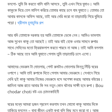
বললো- তুমি কি করতে খালি খালি আসবে , তুমি এখন গিয়ে ঘুমাও। আমি
কাকুকে দিয়ে তেল মালিশ করিয়ে তোমার কাছে চলে যাব ঘুমাতে। তোমার তো
আবার কালকে অফিস আছে, তাই আর দেরি করো না তাড়াতাড়ি গিয়ে ঘুমিয়ে
পড়ো।
থ্রীসাম চুদাচুদির গল্প
আর যদি তোমাকে দরকার হয় আমি তোমাকে ডেকে নেব। আমিও ভাবলাম
আজ সুখেন কাকু তো আছেই। তাই আর যাই হোক ওনার সামনে রুপার
সাথে সেদিনের মতো ক্রিয়াকলাপ করতে পারবে না আজ। তাই আমি বললাম
– ঠিক আছে তবে আমি ঘুমাতে গেলাম তুমি তাড়াতাড়ি চলে এসো।
আমাদের বেডরুম টা দোতলায়, গেস্ট রুমটাও দোতলায় কিন্তু সিঁড়ি ঘরের
ওপাশে। আমি তাই রুপাকে দিতে গেলাম আমার বেডরুমে। সেখানে গিয়ে
দেখি দুই কাকু আমার নিজের বেডরুমে বসে অপেক্ষা করছে আমার বউয়ের।
জানিনা আজ রাতে আবার কি সব নতুন কোন ঘটনার সাক্ষী হবে রুপা। Bou
chodar choti বউ এর চোদনকাহিনী
ঘরের মধ্যে আমরা দুজন প্রবেশ করলাম তখন মোমো কাকু আমার দিকে
তাকিয়ে বললেন – বাবা জীবন একটা কথা বলি কিছু মনে করো না। আজ