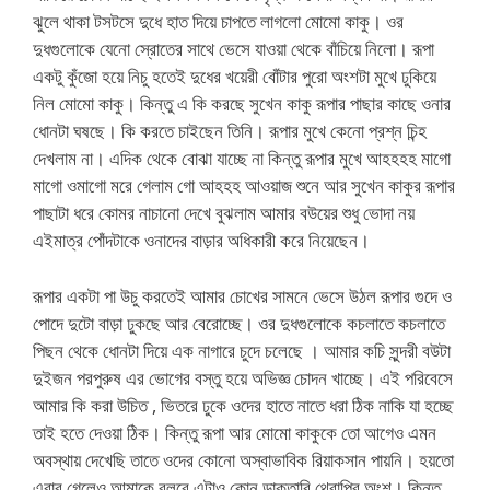
ঝুলে থাকা টসটসে দুধে হাত দিয়ে চাপতে লাগলো মোমো কাকু। ওর
দুধগুলোকে যেনো স্রোতের সাথে ভেসে যাওয়া থেকে বাঁচিয়ে নিলো। রূপা
একটু কুঁজো হয়ে নিচু হতেই দুধের খয়েরী বোঁটার পুরো অংশটা মুখে ঢুকিয়ে
নিল মোমো কাকু। কিন্তু এ কি করছে সুখেন কাকু রূপার পাছার কাছে ওনার
ধোনটা ঘষছে। কি করতে চাইছেন তিনি। রূপার মুখে কেনো প্রশ্ন চিন্হ
দেখলাম না। এদিক থেকে বোঝা যাচ্ছে না কিন্তু রূপার মুখে আহহহহ মাগো
মাগো ওমাগো মরে গেলাম গো আহহহ আওয়াজ শুনে আর সুখেন কাকুর রূপার
পাছাটা ধরে কোমর নাচানো দেখে বুঝলাম আমার বউয়ের শুধু ভোদা নয়
এইমাত্র পোঁদটাকে ওনাদের বাড়ার অধিকারী করে নিয়েছেন।
রূপার একটা পা উচু করতেই আমার চোখের সামনে ভেসে উঠল রূপার গুদে ও
পোদে দুটো বাড়া ঢুকছে আর বেরোচ্ছে। ওর দুধগুলোকে কচলাতে কচলাতে
পিছন থেকে ধোনটা দিয়ে এক নাগারে চুদে চলেছে । আমার কচি সুন্দরী বউটা
দুইজন পরপুরুষ এর ভোগের বস্তু হয়ে অভিজ্ঞ চোদন খাচ্ছে। এই পরিবেসে
আমার কি করা উচিত , ভিতরে ঢুকে ওদের হাতে নাতে ধরা ঠিক নাকি যা হচ্ছে
তাই হতে দেওয়া ঠিক। কিন্তু রূপা আর মোমো কাকুকে তো আগেও এমন
অবস্থায় দেখেছি তাতে ওদের কোনো অস্বাভাবিক রিয়াকসান পায়নি। হয়তো
এবার গেলেও আমাকে বলবে এটাও কোন ডাক্তারি থেরাপির অংশ। কিন্তু