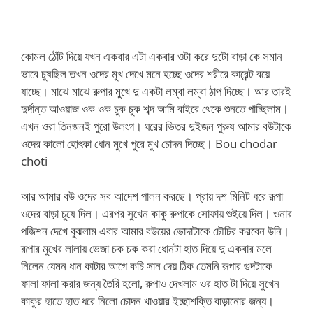
কোমল ঠোঁট দিয়ে যখন একবার এটা একবার ওটা করে দুটো বাড়া কে সমান
ভাবে চুষছিল তখন ওদের মুখ দেখে মনে হচ্ছে ওদের শরীরে কারেন্ট বয়ে
যাচ্ছে। মাঝে মাঝে রুপার মুখে দু একটা লম্বা লম্বা ঠাপ দিচ্ছে। আর তারই
দুর্দান্ত আওয়াজ ওক ওক চুক চুক শব্দ আমি বাইরে থেকে শুনতে পাচ্ছিলাম।
এখন ওরা তিনজনই পুরো উলংগ। ঘরের ভিতর দুইজন পুরুষ আমার বউটাকে
ওদের কালো হোৎকা ধোন মুখে পুরে মুখ চোদন দিচ্ছে। Bou chodar
choti
আর আমার বউ ওদের সব আদেশ পালন করছে। প্রায় দশ মিনিট ধরে রূপা
ওদের বাড়া চুষে দিল। এরপর সুখেন কাকু রুপাকে সোফায় শুইয়ে দিল। ওনার
পজিশন দেখে বুঝলাম এবার আমার বউয়ের ভোদাটাকে চৌচির করবেন উনি।
রূপার মুখের লালায় ভেজা চক চক করা ধোনটা হাত দিয়ে দু একবার মলে
নিলেন যেমন ধান কাটার আগে কচি সান দেয় ঠিক তেমনি রূপার গুদটাকে
ফালা ফালা করার জন্য তৈরি হলো, রুপাও দেখলাম ওর হাত টা দিয়ে সুখেন
কাকুর হাতে হাত ধরে নিলো চোদন খাওয়ার ইচ্ছাশক্তি বাড়ানোর জন্য।