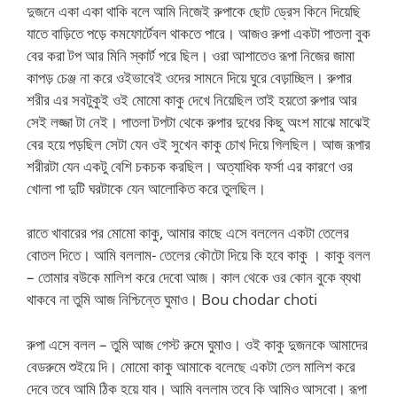
দুজনে একা একা থাকি বলে আমি নিজেই রুপাকে ছোট ড্রেস কিনে দিয়েছি
যাতে বাড়িতে পড়ে কমফোর্টেবল থাকতে পারে। আজও রুপা একটা পাতলা বুক
বের করা টপ আর মিনি স্কার্ট পরে ছিল। ওরা আশাতেও রূপা নিজের জামা
কাপড় চেঞ্জ না করে ওইভাবেই ওদের সামনে দিয়ে ঘুরে বেড়াচ্ছিল। রুপার
শরীর এর সবটুকুই ওই মোমো কাকু দেখে নিয়েছিল তাই হয়তো রুপার আর
সেই লজ্জা টা নেই। পাতলা টপটা থেকে রুপার দুধের কিছু অংশ মাঝে মাঝেই
বের হয়ে পড়ছিল সেটা যেন ওই সুখেন কাকু চোখ দিয়ে গিলছিল। আজ রূপার
শরীরটা যেন একটু বেশি চকচক করছিল। অত্যাধিক ফর্সা এর কারণে ওর
খোলা পা দুটি ঘরটাকে যেন আলোকিত করে তুলছিল।
রাতে খাবারের পর মোমো কাকু, আমার কাছে এসে বললেন একটা তেলের
বোতল দিতে। আমি বললাম- তেলের কৌটো দিয়ে কি হবে কাকু । কাকু বলল
– তোমার বউকে মালিশ করে দেবো আজ। কাল থেকে ওর কোন বুকে ব্যথা
থাকবে না তুমি আজ নিশ্চিন্তে ঘুমাও। Bou chodar choti
রুপা এসে বলল – তুমি আজ গেস্ট রুমে ঘুমাও। ওই কাকু দুজনকে আমাদের
বেডরুমে শুইয়ে দি। মোমো কাকু আমাকে বলেছে একটা তেল মালিশ করে
দেবে তবে আমি ঠিক হয়ে যাব। আমি বললাম তবে কি আমিও আসবো। রূপা