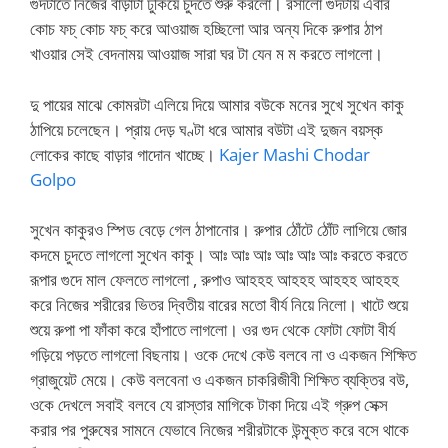
গুদটাতে নিজের বাড়াটা ঢুকিয়ে চুদতে শুরু করলো। রসালো গুদটায় এবার
কোচ ফচ্ কোচ ফচ্ করে আওয়াজ হচ্ছিলো আর অন্য দিকে রুপার ঠাপ
খাওয়ার সেই বেদনাময় আওয়াজ সারা ঘর টা যেন ম ম করতে লাগলো।
দু পায়ের মাঝে কোমরটা এলিয়ে দিয়ে আমার বউকে মনের সুখে সুখেন কাকু
ঠাপিয়ে চলেছেন। প্রায় দেড় ঘণ্টা ধরে আমার বউটা এই দুজন বয়স্ক
লোকের কাছে বাড়ার গাদোন খাচ্ছে।
Kajer Mashi Chodar
Golpo
সুখেন কাকুরও স্পিড বেড়ে গেল ঠাপানোর। রুপার ঠোঁটে ঠোঁট লাগিয়ে জোর
কদমে চুদতে লাগলো সুখেন কাকু। আঃ আঃ আঃ আঃ আঃ আঃ করতে করতে
রূপার গুদে মাল ফেলতে লাগলো , রুপাও আহহহ আহহহ আহহহ আহহহ
করে নিজের শরীরের ভিতর দ্বিতীয় বারের মতো বীর্য নিয়ে নিলো। খাটে শুয়ে
শুয়ে রুপা পা ফাঁকা করে হাঁপাতে লাগলো। ওর গুদ থেকে ফোটা ফোটা বীর্য
গড়িয়ে পড়তে লাগলো বিছনায়। ওকে দেখে কেউ বলবে না ও একজন শিক্ষিত
গ্রাজুয়েট মেয়ে। কেউ বলবেনা ও একজন চাকরিজীবী শিক্ষিত ব্যক্তির বউ,
ওকে দেখলে সবাই বলবে যে রাস্তার মাগিকে টাকা দিয়ে এই গ্রুপ সেক্স
করার পর পুরুষের সামনে যেভাবে নিজের শরীরটাকে উন্মুক্ত করে বসে থাকে