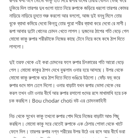
রূপার কথা শুনে মোমো কাকু হাত দিয়ে রূপার গুদের চেরায় ধোনটা ফোছ করে
ঢুকিয়ে দিল তারপর দুধ গুলো হাতে নিয়ে রুপাকে জড়িয়ে ধরলো তারপর কোমর
নাড়িয়ে নাড়িয়ে চুদতে শুরু করলো আর বললো, আজ দুই বন্ধু মিলে তোর
বুকে ব্যাথা কমিয়ে দেবো কিন্তু তোর পুরো শরীর ব্যাথা করে দেবো রে মাগী।
রূপা আবার দুটো ধোনের চোদন খেতে লাগল। দুজনের ঠাপের গতি বেড়ে গেল
মোমো কাকু রুপার শরীরটাকে নিজের কাছে টেনে নিয়ে কষে কষে ঠাপ দিতে
লাগলো।
দুই তরফ থেকে এই করা চোদনের ফলে রুপার চিৎকারের গতি আরো বেড়ে
গেল। মোমো কাকুর ঠাপন দেখে বুঝলাম ওনার হয়ে আসছে। উপর থেকে
মোমো কাকু রুপাকে ধরে ঠাপ দিতে দিতে গুঙিয়ে উঠলো। ফোঁচ ফচ্ করে
রুপার গুদে মাল ঢেলে দিলো। ওনার বাড়াটা যখন রূপার ভোদা থেকে বের
করল তখন ওটা ওনার বীর্যে আর রুপার রসালো গুদের রসে মাখামাখি হয়ে চক
চক করছিল। Bou chodar choti বউ এর চোদনকাহিনী
নিচ থেকে সুখেন কাকু তখনো রুপার পোদ দিয়ে নিজের বাড়াটা আগু পিছু
করছিল। মোমো কাকু সরে যেতেই রুপাকে এক ঠেলায় শোফা থেকে খাটে
ফেলে দিল। তারপর রুপার নগ্ন শরীরের উপর উঠে ওর রসে আর বীর্যে ভরা