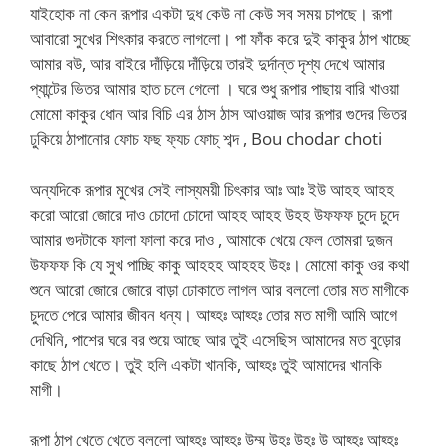
যাইহোক না কেন রূপার একটা দুধ কেউ না কেউ সব সময় চাপছে। রূপা
আবারো সুখের শিৎকার করতে লাগলো। পা ফাঁক করে দুই কাকুর ঠাপ খাচ্ছে
আমার বউ, আর বাইরে দাঁড়িয়ে দাঁড়িয়ে তারই দুর্দান্ত দৃশ্য দেখে আমার
প্যান্টের ভিতর আমার হাত চলে গেলো । ঘরে শুধু রূপার পাছায় বারি খাওয়া
মোমো কাকুর ধোন আর বিচি এর ঠাস ঠাস আওয়াজ আর রূপার গুদের ভিতর
ঢুকিয়ে ঠাপানোর ফোচ ফছ ফ্যচ ফোচ্ শব্দ , Bou chodar choti
অন্যদিকে রূপার মুখের সেই লাস্যময়ী চিৎকার আঃ আঃ ইউ আহহ আহহ
করো আরো জোরে দাও চোদো চোদো আহহ আহহ উহহ উফফফ চুদে চুদে
আমার গুদটাকে ফালা ফালা করে দাও , আমাকে খেয়ে ফেল তোমরা দুজন
উফফফ কি যে সুখ পাচ্ছি কাকু আহহহ আহহহ উহঃ। মোমো কাকু ওর কথা
শুনে আরো জোরে জোরে বাড়া ঢোকাতে লাগল আর বললো তোর মত মাগীকে
চুদতে পেরে আমার জীবন ধন্য। আহ্হঃ আহ্হঃ তোর মত মাগী আমি আগে
দেখিনি, পাশের ঘরে বর শুয়ে আছে আর তুই এসেছিস আমাদের মত বুড়োর
কাছে ঠাপ খেতে। তুই হলি একটা খানকি, আহ্হঃ তুই আমাদের খানকি
মাগী।
রূপা ঠাপ খেতে খেতে বললো আহ্হঃ আহ্হঃ উম্ম উহঃ উহঃ উ আহ্হঃ আহ্হঃ