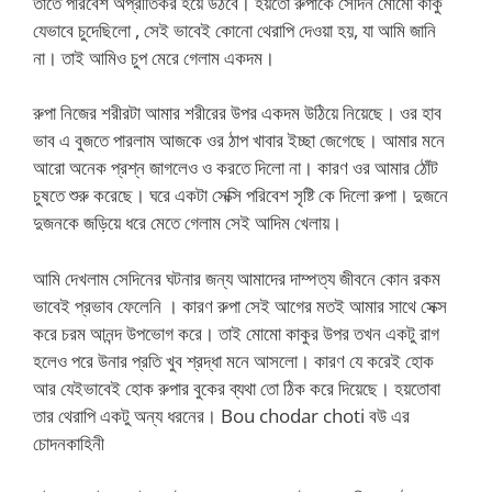
তাতে পরিবেশ অপ্রীতিকর হয়ে উঠবে। হয়তো রুপাকে সেদিন মোমো কাকু
যেভাবে চুদেছিলো , সেই ভাবেই কোনো থেরাপি দেওয়া হয়, যা আমি জানি
না। তাই আমিও চুপ মেরে গেলাম একদম।
রুপা নিজের শরীরটা আমার শরীরের উপর একদম উঠিয়ে নিয়েছে। ওর হাব
ভাব এ বুজতে পারলাম আজকে ওর ঠাপ খাবার ইচ্ছা জেগেছে। আমার মনে
আরো অনেক প্রশ্ন জাগলেও ও করতে দিলো না। কারণ ওর আমার ঠোঁট
চুষতে শুরু করেছে। ঘরে একটা সেক্সি পরিবেশ সৃষ্টি কে দিলো রুপা। দুজনে
দুজনকে জড়িয়ে ধরে মেতে গেলাম সেই আদিম খেলায়।
আমি দেখলাম সেদিনের ঘটনার জন্য আমাদের দাম্পত্য জীবনে কোন রকম
ভাবেই প্রভাব ফেলেনি । কারণ রুপা সেই আগের মতই আমার সাথে সেক্স
করে চরম আনন্দ উপভোগ করে। তাই মোমো কাকুর উপর তখন একটু রাগ
হলেও পরে উনার প্রতি খুব শ্রদ্ধা মনে আসলো। কারণ যে করেই হোক
আর যেইভাবেই হোক রুপার বুকের ব্যথা তো ঠিক করে দিয়েছে। হয়তোবা
তার থেরাপি একটু অন্য ধরনের। Bou chodar choti বউ এর
চোদনকাহিনী