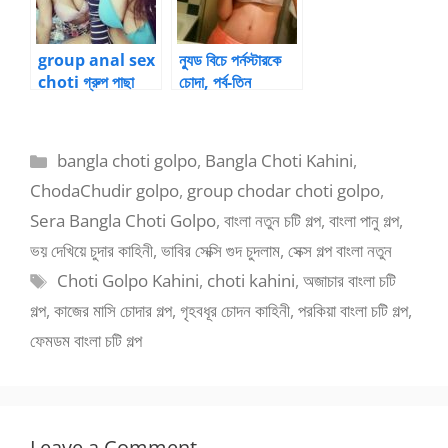
group anal sex
ন্যুড বিচে পর্নস্টারকে
choti গ্রুপ পাছা
চোদা, পর্ব-তিন
চুদার চটি গল্প
Categories
bangla choti golpo
,
Bangla Choti Kahini
,
ChodaChudir golpo
,
group chodar choti golpo
,
Sera Bangla Choti Golpo
,
বাংলা নতুন চটি গল্প
,
বাংলা পানু গল্প
,
ভয় দেখিয়ে চুদার কাহিনী
,
ভাবির সেক্সি গুদ চুদলাম
,
সেক্স গল্প বাংলা নতুন
Tags
Choti Golpo Kahini
,
choti kahini
,
অজাচার বাংলা চটি
গল্প
,
কাজের মাসি চোদার গল্প
,
গৃহবধূর চোদন কাহিনী
,
পরকিয়া বাংলা চটি গল্প
,
ফেমডম বাংলা চটি গল্প
Leave a Comment