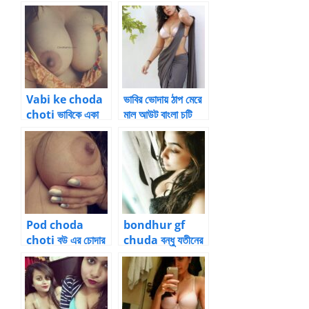
গল্প 4
chotigolpo ভাবির
রসালো গুদ চোদা বাংলা
চটিগল্প
Vabi ke choda
ভাবির ভোদায় ঠাপ মেরে
choti ভাবিকে একা
মাল আউট বাংলা চটি
পেয়ে চোদা বাংলা চটি 1
Vabi choda
Pod choda
bondhur gf
choti বউ এর চোদার
chuda বন্ধু যতীনের
চটি গল্প 3
গার্ল ফ্রেন্ড কে আমি
চুদলাম