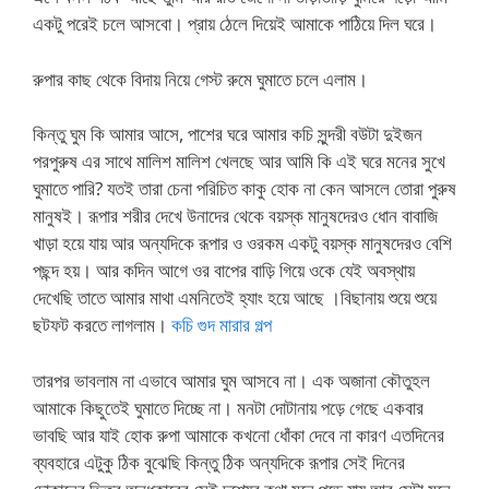
একটু পরেই চলে আসবো। প্রায় ঠেলে দিয়েই আমাকে পাঠিয়ে দিল ঘরে।
রুপার কাছ থেকে বিদায় নিয়ে গেস্ট রুমে ঘুমাতে চলে এলাম।
কিন্তু ঘুম কি আমার আসে, পাশের ঘরে আমার কচি সুন্দরী বউটা দুইজন
পরপুরুষ এর সাথে মালিশ মালিশ খেলছে আর আমি কি এই ঘরে মনের সুখে
ঘুমাতে পারি? যতই তারা চেনা পরিচিত কাকু হোক না কেন আসলে তোরা পুরুষ
মানুষই। রূপার শরীর দেখে উনাদের থেকে বয়স্ক মানুষদেরও ধোন বাবাজি
খাড়া হয়ে যায় আর অন্যদিকে রূপার ও ওরকম একটু বয়স্ক মানুষদেরও বেশি
পছন্দ হয়। আর কদিন আগে ওর বাপের বাড়ি গিয়ে ওকে যেই অবস্থায়
দেখেছি তাতে আমার মাথা এমনিতেই হ্যাং হয়ে আছে ।বিছানায় শুয়ে শুয়ে
ছটফট করতে লাগলাম।
কচি গুদ মারার গল্প
তারপর ভাবলাম না এভাবে আমার ঘুম আসবে না। এক অজানা কৌতুহল
আমাকে কিছুতেই ঘুমাতে দিচ্ছে না। মনটা দোটানায় পড়ে গেছে একবার
ভাবছি আর যাই হোক রুপা আমাকে কখনো ধোঁকা দেবে না কারণ এতদিনের
ব্যবহারে এটুকু ঠিক বুঝেছি কিন্তু ঠিক অন্যদিকে রূপার সেই দিনের