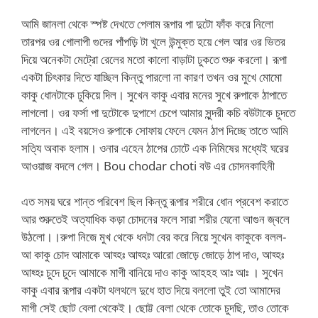
আমি জানলা থেকে স্পষ্ট দেখতে পেলাম রূপার পা দুটো ফাঁক করে নিলো
তারপর ওর গোলাপী গুদের পাঁপড়ি টা খুলে উন্মুক্ত হয়ে গেল আর ওর ভিতর
দিয়ে অনেকটা মেট্রো রেলের মতো কালো বাড়াটা ঢুকতে শুরু করলো। রূপা
একটা চিৎকার দিতে যাচ্ছিল কিন্তু পারলো না কারণ তখন ওর মুখে মোমো
কাকু ধোনটাকে ঢুকিয়ে দিল। সুখেন কাকু এবার মনের সুখে রুপাকে ঠাপাতে
লাগলো। ওর ফর্সা পা দুটোকে দুপাশে চেপে আমার সুন্দরী কচি বউটাকে চুদতে
লাগলেন। এই বয়সেও রুপাকে সোফায় ফেলে যেমন ঠাপ দিচ্ছে তাতে আমি
সত্যি অবাক হলাম। ওনার এহেন ঠাপের চোটে এক নিমিষের মধ্যেই ঘরের
আওয়াজ বদলে গেল। Bou chodar choti বউ এর চোদনকাহিনী
এত সময় ঘরে শান্ত পরিবেশ ছিল কিন্তু রূপার শরীরে ধোন প্রবেশ করাতে
আর শুরুতেই অত্যাধিক কড়া চোদনের ফলে সারা শরীর যেনো আগুন জ্বলে
উঠলো।।রুপা নিজে মুখ থেকে ধনটা বের করে নিয়ে সুখেন কাকুকে বলল-
আ কাকু চোদ আমাকে আহ্হঃ আহ্হঃ আরো জোড়ে জোড়ে ঠাপ দাও, আহ্হঃ
আহ্হঃ চুদে চুদে আমাকে মাগী বানিয়ে দাও কাকু আহহহ আঃ আঃ । সুখেন
কাকু এবার রূপার একটা থলথলে দুধে হাত দিয়ে বললো তুই তো আমাদের
মাগী সেই ছোট বেলা থেকেই। ছোট্ট বেলা থেকে তোকে চুদছি, তাও তোকে