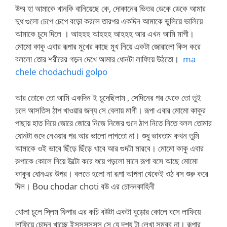
উম্ম হা আমাকে খানকি বানিয়েছে কে, দোকানের ভিতর ডেকে ডেকে আমার
দুধ গুলো চেপে চেপে বড়ো করলে তারপর একদিন আমাকে ভুলিয়ে ভালিয়ে
আমাকে চুদে দিলে । আহহহ আহহহ আহহহ আর এখন আমি মাগী।
মোমো কাকু এবার রূপার মুখের কাছে মুখ নিয়ে একটা জোরালো কিস করে
বললো তোর শরীরের গড়ন দেখে আমার ধোনটা লাফিয়ে উঠতো।
ma
chele chodachudi golpo
আর তোকে তো আমি একদিন ই চুদেছিলাম , সেদিনের পর থেকে তো তুই
চলে আসতিস ঠাপ খাওয়ার জন্য সে বেলায় মাগী। রূপা এবার মোমো কাকুর
পাছায় হাত দিয়ে জোরে জোরে নিজে নিজের গুদে ঠাপ নিতে নিতে বলল তোমার
ধোনটা গুদে নেওয়ার পর আর ভালো লাগতো না। শুধু ভাবতাম কখন তুমি
আমাকে ওই ভাবে ছিঁড়ে ছিঁড়ে খাবে আর গুদটা মারবে। মোমো কাকু এবার
রুপাকে কোলে নিয়ে উল্টো করে শুয়ে পড়লো মানে রূপা বসে আছে মোমো
কাকুর ধোনএর উপর। বলতে হলো না রূপা আপনা থেকেই ওঠ বস শুরু করে
দিল। Bou chodar choti বউ এর চোদনকাহিনী
খোলা চুলে স্লিম ফিগার এর কচি বউটা একটা বুড়োর কোলে বসে লাফিয়ে
লাফিয়ে চোদন খাচ্ছে ইসসসসসস সে যে দৃশ্য টা লেখা সম্বব না। রূপার