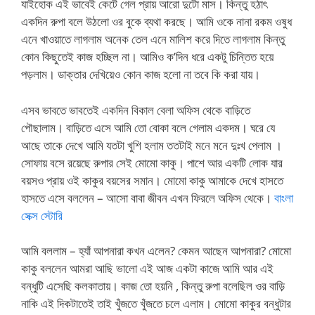
যাইহোক এই ভাবেই কেটে গেল প্রায় আরো দুটো মাস। কিন্তু হঠাৎ
একদিন রুপা বলে উঠলো ওর বুকে ব্যথা করছে। আমি ওকে নানা রকম ওষুধ
এনে খাওয়াতে লাগলাম অনেক তেল এনে মালিশ করে দিতে লাগলাম কিন্তু
কোন কিছুতেই কাজ হচ্ছিল না। আমিও ক’দিন ধরে একটু চিন্তিত হয়ে
পড়লাম। ডাক্তার দেখিয়েও কোন কাজ হলো না তবে কি করা যায়।
এসব ভাবতে ভাবতেই একদিন বিকাল বেলা অফিস থেকে বাড়িতে
পৌছালাম। বাড়িতে এসে আমি তো বোকা বলে গেলাম একদম। ঘরে যে
আছে তাকে দেখে আমি যতটা খুশি হলাম ততটাই মনে মনে দুঃখ পেলাম ।
সোফায় বসে রয়েছে রুপার সেই মোমো কাকু। পাশে আর একটি লোক যার
বয়সও প্রায় ওই কাকুর বয়সের সমান। মোমো কাকু আমাকে দেখে হাসতে
হাসতে এসে বললেন – আসো বাবা জীবন এখন ফিরলে অফিস থেকে।
বাংলা
সেক্স স্টোরি
আমি বললাম – হ্যাঁ আপনারা কখন এলেন? কেমন আছেন আপনারা? মোমো
কাকু বললেন আমরা আছি ভালো এই আজ একটা কাজে আমি আর এই
বন্ধুটি এসেছি কলকাতায়। কাজ তো হয়নি , কিন্তু রুপা বলেছিল ওর বাড়ি
নাকি এই দিকটাতেই তাই খুঁজতে খুঁজতে চলে এলাম। মোমো কাকুর বন্ধুটার