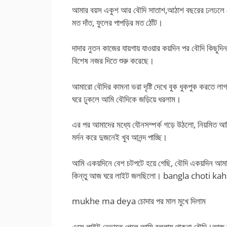
আমার বয়স একুশ আর বৌদি সাতাশ,আঠাশ বছরের ঢলঢলে যৌবনে
মত দাঁত, ফুলের পাপড়ির মত ঠোঁট।
দাদার নুতন কাজের যায়গায় যাওয়ার কয়দিন পর বৌদি কিছ
বিশেষ নজর দিতে শুরু করেছে।
আমারো বৌদির কামনা ভরা দৃষ্টি দেখে বুক ধুকপুক করতে লা
ঘরে ঢুকলে আমি বৌদিকে জড়িয়ে ধরলাম।
এর পর আমাদের মধ্যে যৌনসম্পর্ক গড়ে উঠলো, নিয়মিত আ
মর্দন করে দুজনেই খুব আনন্দ পাচ্ছি।
আমি একয়দিনে বেশ চটপটে হয়ে গেছি, বৌদি একয়দিন আমা
কিন্তু আজ ঘরে লাইট জলছিলো। bangla choti kah
mukhe ma deya চোদার পর মাল মুখে দিলাম
এসে লাইট নেভাতে গেলে আমি বললাম থাকনা বৌদি।আজ