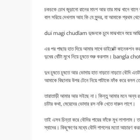
চকচকে চোখ জুড়ানো রানের মাংশ আর তার মাঝ খানে বালে ভর
বাল সরিয়ে দেখলাম আহ কি যে সুন্দর, যা আমাকে প্রথম থ
dui magi chudlam দুজনকে চুদে মাঝখানে শুয়ে আছ
এর পর পাছায় হাত দিয়ে আমার সাথে ডাইরেক্ট কানেকশন ক
দুধের বোঁটা মুখে নিয়ে চুষতে শুরু করলাম। bangla c
দুধ চুষতে চুষতে আর ভোদায় হাত নাড়তে নাড়তে বৌদি এত
আমাকে বিছানার উপর টেনে নিয়ে পাটাকে ফাঁক করে বলল ত
তারাতাড়ী আমার আর সইছে না। কিন্তু আমার মনে অন্য রকম
চাটার কথা, মেয়েদের ভোদার রস নকি খেতে দারুন লাগে।
তাই এসব চিন্তা করে বৌদির পায়ের ফাঁকে মুখ লাগালাম। ত
স্বাদের। কিছুক্ষণের মধ্যে বৌদি পাগলের মতো আচারণ ক