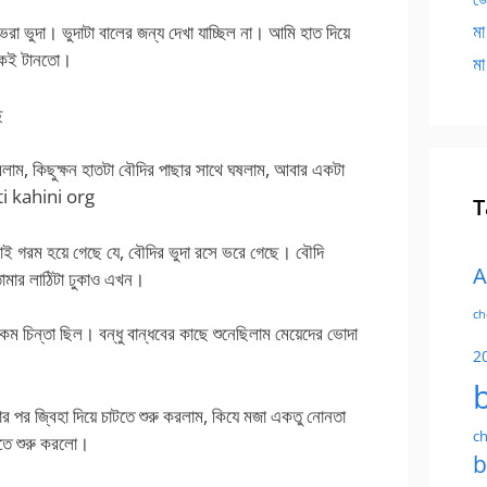
মা
া ভুদা। ভুদাটা বালের জন্য দেখা যাচ্ছিল না। আমি হাত দিয়ে
েকেই টানতো।
মা
ি
রলাম, কিছুক্ষন হাতটা বৌদির পাছার সাথে ঘষলাম, আবার একটা
hoti kahini org
T
টাই গরম হয়ে গেছে যে, বৌদির ভুদা রসে ভরে গেছে। বৌদি
A
োমার লাঠিটা ঢুকাও এখন।
ch
 চিন্তা ছিল। বন্ধু বান্ধবের কাছে শুনেছিলাম মেয়েদের ভোদা
2
ার পর জ্বিহা দিয়ে চাটতে শুরু করলাম, কিযে মজা একতু নোনতা
ch
রতে শুরু করলো।
b