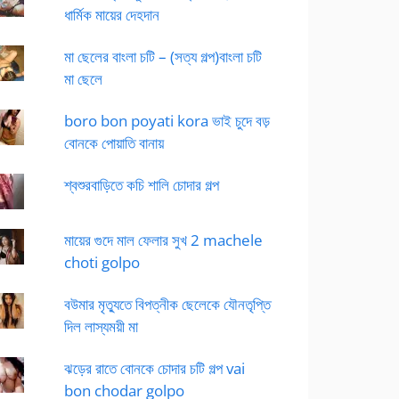
ধার্মিক মায়ের দেহদান
মা ছেলের বাংলা চটি – (সত্য গল্প)বাংলা চটি
মা ছেলে
boro bon poyati kora ভাই চুদে বড়
বোনকে পোয়াতি বানায়
শ্বশুরবাড়িতে কচি শালি চোদার গল্প
মায়ের গুদে মাল ফেলার সুখ 2 machele
choti golpo
বউমার মৃত্যুতে বিপত্নীক ছেলেকে যৌনতৃপ্তি
দিল লাস্যময়ী মা
ঝড়ের রাতে বোনকে চোদার চটি গল্প vai
bon chodar golpo