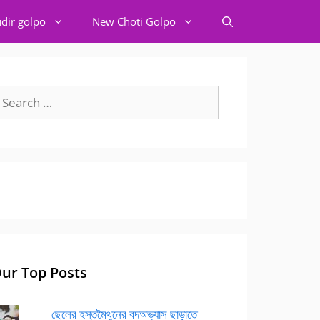
dir golpo
New Choti Golpo
earch
r:
ur Top Posts
ছেলের হস্তমৈথুনের বদঅভ্যাস ছাড়াতে