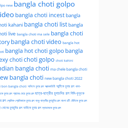
bangla choti golpo
lpo new
ideo
bangla choti incest
bangla
bangla choti list
hoti kahani
bangla
bangla choti
hoti live
bangla choti ma sele
tory
bangla choti video
bangla hot
bangla hot choti golpo
bangla
oti
choti golpo
exy choti
choti kahini
ndian bangla choti
ma chele bangla choti
ew bangla choti
new bangla choti 2022
অফিসে চুদার গল্প
আত্মকাহিনী
আন্টিকে চুদার গল্প
খালা-
i bon bangla choti
ছাত্র-ছাত্রীর চুদাচদির গল্প
পিসি-ফুফুকে
কে চুদার গল্প
গ্রামের মেয়ে চুদার গল্প
ার গল্প
প্রেমিক-প্রেমিকাকে চুদার গল্প
বন্ধু-বান্ধবীর চুদাচুদির গল্প
বাংলা চটি
বৌদিকে চুদার গল্প
-বোনের চুদাচুদির গল্প
ভাবিকে চুদার গল্প
ম্যাডামকে চুদার গল্প