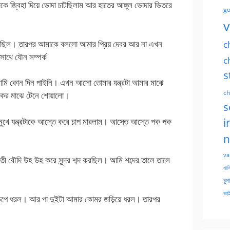
 জ্বিহা দিয়ে ভোদা চাটছিলাম আর হাতের আঙ্গুল ভোদার ভিতরে
go
v
 ধরছিল। তারপর আমাকে বললো আমার প্রিয় দেবর আর না এখন
c
থে যৌন সম্পর্ক
c
s
মি কোন দিন পাইনি। এখন আসো তোমার যন্ত্রটা আমার মাঝে
ch
কের মাঝে টেনে শোয়ালো।
s
মুখে যন্ত্রটাকে আস্তে করে চাপ মারলাম। আস্তে আস্তে পক পক
i
n
va
ুবতী বৌদি উহ উহ করে সুন্দর শব্দ করছিল। আমি শব্দের তালে তালে
মাসি
চুদ
ভাই
 চেপে ধরল। আর পা দুইটা আমার কোমর জড়িয়ে ধরল। তারপর