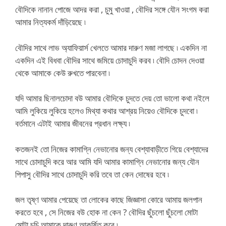
বৌদিকে নানান পোজে আদর করা , চুমু খাওয়া , বৌদির সঙ্গে যৌন সংগম করা
আমার নিত্যকর্ম দাঁড়িয়েছে ৷
বৌদির সাথে লাভ অ্যাফিয়ার্স খেলতে আমার দারুণ মজা লাগছে ৷ একদিন না
একদিন এই বিধবা বৌদির সাথে জমিয়ে চোদাচুদি করব ৷ বৌদি চোদন দেওয়া
থেকে আমাকে কেউ রুখতে পারবেনা ৷
যদি আমার ছিনালচোদা বউ আমার বৌদিকে চুদতে দেয় তো ভালো কথা নইলে
আমি লুকিয়ে লুকিয়ে হলেও মিথ্যা কথার আশ্রয় নিয়েও বৌদিকে চুদবো ৷
বর্তমানে এটাই আমার জীবনের প্রধান লক্ষ্য ৷
কতজনই তো নিজের কামাগ্নি নেভানোর জন্য বেশ্যাবাড়ীতে গিয়ে বেশ্যাদের
সাথে চোদাচুদি করে আর আমি যদি আমার কামাগ্নি নেভানোর জন্য যৌন
পিপাসু বৌদির সাথে চোদাচুদি করি তবে তা কেন দোষের হবে ৷
জল তৃষ্ণ আমার পেয়েছে তা লোকের কাছে জিজ্ঞাসা কোরে আমায় জলপান
করতে হবে , সে নিজের বউ হোক না কেন ? বৌদির ছুঁচলো ছুঁচলো মোটা
মোটা চুচি আমাকে দারুণ আকর্ষিত করে ৷