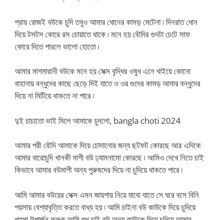
প্রায় রোজই বউকে চুদি তবুও আমার ধোনের কামড় মেটেনা ৷ দিনরাত ধোন
দিয়ে টসটস কোরে রস চোয়াতে থাকে ৷ মনে হয় বৌদির গুদটা চেটে সাফ
কোরে দিতে পারলে ভালো হোতো ৷
আমার মাগমারানী বউকে মনে হয় সেক্স বৃদ্ধির ওষুধ এনে খাইয়ে কোনো
বাহানায় বন্ধুদের কাছে ছেড়ে দিই যাতে ও ওর গুদের কামড় আমার বন্ধুদের
দিয়ে না মিটিয়ে থাকতে না পারে ৷
দুই চাচাতো ভাই মিলে আমাকে চুদলো, bangla choti 2024
আমার পরী বৌদি আমাকে দিয়ে চোদানোর জন্য ছটফট কোরছে আর এদিকে
আমার বারোচুদি খানকী মাগী বউ ঢ্যামনামো কোরছে ৷ আমিও দেখে নিতে চাই
কিভাবে আমার বউমাগী অন্য পুরুষদের দিয়ে না চুদিয়ে থাকতে পারে ৷
আমি আমার বউয়ের সেক্স এমন জায়গায় নিয়ে যাবো যাতে সে ঘরে বসে বিনি
পয়সায় বেশ্যাবৃত্তি করতে বাধ্য হয় ৷ আমি চাইনা বউ কাউকে দিয়ে চুদিয়ে
পয়সা উপার্জন করুক আমি শুধু চাই বউ অন্য কাউকে দিয়ে চুদিয়ে আমার