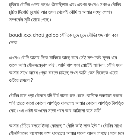
ঢুকিয়ে বৌদির গুদের গন্ধও শুঁকেছিলাম এবং এরপর কখনও সখনও বৌদির
চুচিও টিপেছি চুষেছি আর তখন থেকেই বৌদি ও আমার মধ্যে গোপন
সম্পর্কের সৃষ্টি হোয়ে গেছে ৷
boudi xxx choti golpo বৌদিকে চুদে চুদে বৌদির গুদ লাল করে
দেবো
এখনও বৌদি আমার দিকে তাকিয়ে আছে কবে সেই সম্পর্কের সূত্র ধরে
তাকে আমি যৌনসম্ভোগ করি ৷ আমি পাপ ফাপ মোটেই মানিনা ৷ বৌদি যখন
আমার সাথে অবৈধ প্রেম করতে চাইছে তখন আমি কেন নিজেকে এতো
গুটিয়ে রাখবো ?
বৌদির ঢলে পড়া যৌবনে যদি বীর্য নামক জল ঢেলে বৌদিকে তরতাজা করতে
পারি তাতে কারো কোনো আপত্তি থাকলেও আমার কোনো আপত্তি টাপত্তি
নেই ৷ ওর গুদটা আগুনের মতো গরম আর আঠালো রসে ভর্তি
আমার চেঁচিয়ে বলতে ইচ্ছা কোরছে ” বৌদি আই লাভ ইউ ” ৷ বৌদির সাথে
যৌনমিলনের অপেক্ষায় বসে থাকতেও আমার দারুণ আনন্দ লাগছে ৷ মনে মনে