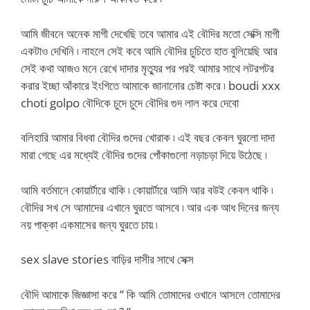
আমি জীবনে অনেক মাগী দেখেছি তবে আমার এই বৌদির মতো সেক্সি মাগী
একটাও দেখিনি ৷ নাহলে সেই কবে আমি বৌদির চুচিতে হাত বুলিয়েছি আর
সেই কথা আজও মনে রেখে দাদার মৃত্যুর পর পরই আমার সাথে লটরপটর
করার ইচ্ছা আঁকারে ইংগিতে আমাকে জানানোর চেষ্টা করে ৷ boudi xxx
choti golpo বৌদিকে চুদে চুদে বৌদির গুদ লাল করে দেবো
বলিহারি আমার বিধবা বৌদির গুদের খোরাক ৷ এই বছর কেবল ঘুরলো দাদা
মারা গেছে এর মধ্যেই বৌদির গুদের পোঁকাগুলো নড়াচড়া দিয়ে উঠেছে ৷
আমি বর্তমানে কোয়ার্টারে থাকি ৷ কোয়ার্টারে আমি আর বউই কেবল থাকি ৷
বৌদির সখ সে আমাদের এখানে ঘুরতে আসবে ৷ আর এক আধ দিনের জন্য
নয় পাক্কা একমাসের জন্য ঘুরতে চায় ৷
sex slave stories বাড়ির দাসীর সাথে সেক্স
বৌদি আমাকে জিজ্ঞাসা করে ” কি আমি তোমাদের ওখানে আসলে তোমাদের