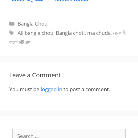
উপরে শুয়ে হাত দিয়ে
ar dorkar nei
ধোন ঢুকালো
Categories
Bangla Choti
Tags
All bangla choti
,
Bangla choti
,
ma chuda
,
সমকামী
বাংলা চটি গল্প
Leave a Comment
You must be
logged in
to post a comment.
Search