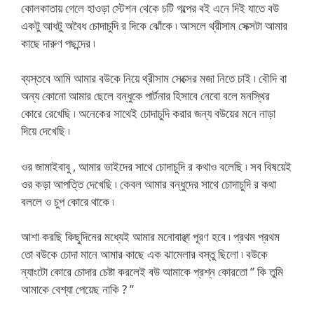
কোলকাতায় গেলে হাওড়া স্টেশন থেকে চটি গল্পের বই এনে দিই যাতে বউ
একটু আধটু অবৈধ চোদাচুদি র দিকে ঝোঁকে ৷ আসলে থ্রীসাম সেক্সটা আমার
কাছে দারুণ পছন্দের ৷
ব্যস্তবে আমি আমার বউকে নিয়ে থ্রীসাম সেক্সের মজা নিতে চাই ৷ বৌদি বা
অন্য কোনো আমার ছেলে বন্ধুকে পার্টনার হিসাবে নেবো বলে মনস্থির
কোরে রেখেছি ৷ অনেকের সাথেই চোদাচুদি করার জন্য বউয়ের মনে নাড়া
দিয়ে দেখেছি ৷
ওর জামাইবাবু , আমার ভাইদের সাথে চোদাচুদি র কথাও বলেছি ৷ সব বিষয়েই
ওর কড়া আপত্তি দেখেছি ৷ কেবল আমার বন্ধুদের সাথে চোদাচুদি র কথা
বললে ও চুপ কোরে থাকে ৷
আশা করছি কিছুদিনের মধ্যেই আমার মনোবাঞ্ছা পূরণ হবে ৷ প্রথম প্রথম
তো বউকে চোদা মানে আমার কাছে এক ঝামেলার বস্তু ছিলো ৷ বউকে
ন্যাংটো কোরে চোদার চেষ্টা করলেই বউ আমাকে প্রশ্ন কোরতো ” কি তুমি
আমাকে বেশ্যা পেয়েছ নাকি ? ”