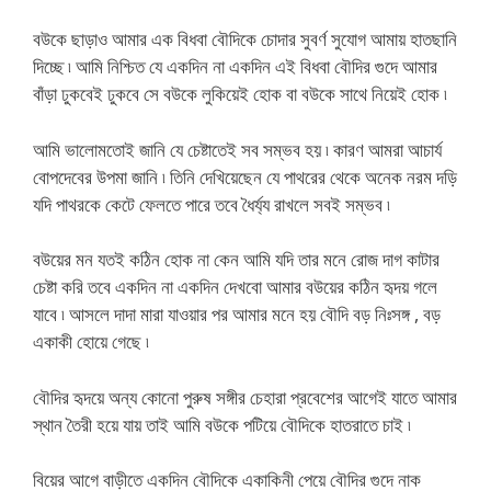
বউকে ছাড়াও আমার এক বিধবা বৌদিকে চোদার সুবর্ণ সুযোগ আমায় হাতছানি
দিচ্ছে ৷ আমি নিশ্চিত যে একদিন না একদিন এই বিধবা বৌদির গুদে আমার
বাঁড়া ঢুকবেই ঢুকবে সে বউকে লুকিয়েই হোক বা বউকে সাথে নিয়েই হোক ৷
আমি ভালোমতোই জানি যে চেষ্টাতেই সব সম্ভব হয় ৷ কারণ আমরা আচার্য
বোপদেবের উপমা জানি ৷ তিনি দেখিয়েছেন যে পাথরের থেকে অনেক নরম দড়ি
যদি পাথরকে কেটে ফেলতে পারে তবে ধৈর্য্য রাখলে সবই সম্ভব ৷
বউয়ের মন যতই কঠিন হোক না কেন আমি যদি তার মনে রোজ দাগ কাটার
চেষ্টা করি তবে একদিন না একদিন দেখবো আমার বউয়ের কঠিন হৃদয় গলে
যাবে ৷ আসলে দাদা মারা যাওয়ার পর আমার মনে হয় বৌদি বড় নিঃসঙ্গ , বড়
একাকী হোয়ে গেছে ৷
বৌদির হৃদয়ে অন্য কোনো পুরুষ সঙ্গীর চেহারা প্রবেশের আগেই যাতে আমার
স্থান তৈরী হয়ে যায় তাই আমি বউকে পটিয়ে বৌদিকে হাতরাতে চাই ৷
বিয়ের আগে বাড়ীতে একদিন বৌদিকে একাকিনী পেয়ে বৌদির গুদে নাক