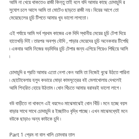
আমি না খেয়ে থাকতেও রাজী কিন্তু তাই বলে যদি আমার কাছে চোদাচুদি র
সুযোগ চলে আসে আমি তা মোটেও ছাড়তে রাজী নয় ৷ বিয়ের আগে তো
মেয়েছেলের চুচি টিপতে আমার খুব ভালো লাগতো ৷
এই পর্যায়ে আমি সর্ব প্রথম কাজের এক দিদি স্থানীয় মেয়ের চুচি টেপা দিয়ে
হাতেখড়ি দিই ৷ তারপর অবশ্য বৌদি , পাড়ার মেয়েদের চুচি অনেকবার টিপেছি
৷ একবার আমি নিজের বড়দিদির চুচি টেপার জন্য এগিয়ে গিয়েও পিছিয়ে আসি
৷
চোদাচুদি র প্রতি আমার এতো নেশা কেন আমি তা নিজেই বুঝে উঠতে পারিনা
৷ ছোটোবেলায় হলুদ কভারে মোড়া কামসূত্রের বই মেলাখোলায় দেখলেই
আমি শিহরিত হোয়ে উঠতাম ৷ ধোন খিঁচতে আমার বরাবরই ভালো লাগে ৷
বউ বাড়ীতে না থাকলে এই বয়সেও মাঝেমাঝেই ধোন খিঁচি ৷ মনে হচ্ছে বয়স
বাড়ার সাথে সাথে চোদাচুদি র ইচ্ছাটাও বৃদ্ধি পাচ্ছে ৷ এখন মাঝেমধ্যেই মনে
বউকে ছাড়াও অন্য কাউকে চুদি ৷
Part 1 প্রেম না বাল খালি চোদবার তাল