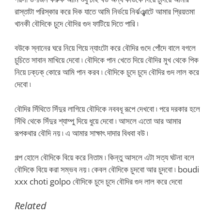
রাস্তাটা পরিস্কার করে দিক যাতে আমি নির্ভয়ে নির্ঝঞ্ঝাটে আমার প্রিয়তমা
খানকী বৌদিকে চুদে বৌদির গুদ ফাটিয়ে দিতে পারি ৷
বউকে স্নানের ঘরে নিয়ে গিয়ে ন্যাংটো করে বৌদির গুদে পোঁদে বালে বগলে
চুচিতে সাবান মাখিয়ে দেবো ৷ বৌদিকে পান খেতে দিয়ে বৌদির মুখ থেকে পিক
নিয়ে ঢক্‌ঢক্‌ কোরে আমি পান করব ৷ বৌদিকে চুদে চুদে বৌদির গুদ লাল করে
দেবো ৷
বৌদির সিঁথিতে সিঁদুর লাগিয়ে বৌদিকে নববধূ রূপে দেখবো ৷ পরে দরকার হলে
সিঁথি থেকে সিঁদুর শ্যাম্পু দিয়ে ধুয়ে দেবো ৷ আসলে এতো আর আমার
রূপকথার বৌদি নয় ৷ এ আমার সাক্ষাৎ দাদার বিধবা বউ ৷
গল্প হোলে বৌদিকে বিয়ে করে নিতাম ৷ কিন্তু আসলে এটা সত্য ঘটনা বলে
বৌদিকে বিয়ে করা সম্ভব নয় ৷ কেবল বৌদিকে চুদবো আর চুদবো ৷ boudi
xxx choti golpo বৌদিকে চুদে চুদে বৌদির গুদ লাল করে দেবো
Related