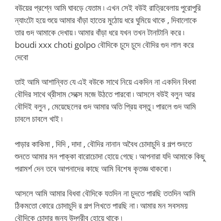
বউয়ের প্রশ্নে আমি ঘাবড়ে যেতাম ৷ এখন সেই বউই রাত্রিবেলায় পুরোপুরি
ন্যাংটো হয়ে শুয়ে আমার বাঁড়া হাতের মুঠোয় ধরে ঘুমিয়ে থাকে , দিবালোকে
তার গুদ আমাকে দেখায় ৷ আমার বাঁড়া ধরে যখন তখন টানাটানি করে ৷
boudi xxx choti golpo বৌদিকে চুদে চুদে বৌদির গুদ লাল করে
দেবো
তাই আমি আশান্বিত যে এই বউকে সাথে নিয়ে একদিন না একদিন বিধবা
বৌদির সাথে থ্রীসাম সেক্সে মজে উঠতে পারবো ৷ আসলে বউই বলুন আর
বৌদিই বলুন , মেয়েছেলের গুদ আমার অতি প্রিয় বস্তু ৷ পারলে গুদ আমি
চাবলে চাবলে খাই ৷
পাড়ার কাকিমা , দিদি , দাদা , বৌদির নানান অবৈধ চোদাচুদি র গল্প শুনতে
শুনতে আমার মন পাক্কা বারোচোদা হোয়ে গেছে ৷ আপনারা যদি আমাকে কিছু
পরামর্শ দেন তবে আপনাদের কাছে আমি বিশেষ কৃতজ্ঞ থাকবো ৷
আসলে আমি আমার বিধবা বৌদিকে যতদিন না চুদতে পারছি ততদিন আমি
ঠিকমতো কোরে চোদাচুদি র গল্প লিখতে পারছি না ৷ আমার মন সবসময়
বৌদিকে চোদার জন্য উদ্গ্রীব হোয়ে থাকে ৷