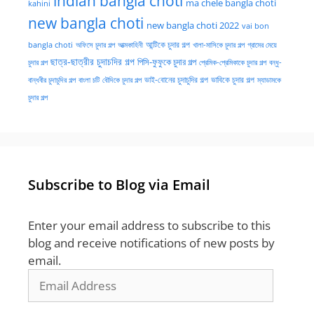
indian bangla choti
ma chele bangla choti
kahini
new bangla choti
new bangla choti 2022
vai bon
অফিসে চুদার গল্প
আত্মকাহিনী
আন্টিকে চুদার গল্প
খালা-মাসিকে চুদার গল্প
গ্রামের মেয়ে
bangla choti
ছাত্র-ছাত্রীর চুদাচদির গল্প
পিসি-ফুফুকে চুদার গল্প
চুদার গল্প
প্রেমিক-প্রেমিকাকে চুদার গল্প
বন্ধু-
ভাই-বোনের চুদাচুদির গল্প
ভাবিকে চুদার গল্প
বান্ধবীর চুদাচুদির গল্প
বাংলা চটি
বৌদিকে চুদার গল্প
ম্যাডামকে
চুদার গল্প
Subscribe to Blog via Email
Enter your email address to subscribe to this
blog and receive notifications of new posts by
email.
Email
Address