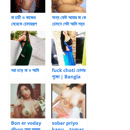
মা চাচী ও কাজের
অন্য কেউ আমার মা কে
মেয়েকে চোদারগল্প
চোদবে সেটা আমি সহ্য
করবো না – মা-ছেলের
চুদার গল্প
নয়া চড়ে মা ও আমি
fuck choti চোদার
পুজো | Bangla
choti kahini
Bon er voday
sobar priyo
dhon আপু আমার
kanu… tomar