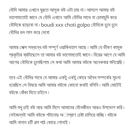
বৌদি আমার এখানে ঘুরতে আসুক বউ এটা চায় না ৷ আসলে আমার বউ
ভালোমতোই জানে যে বৌদি এখানে আমি বৌদির সাথে না চোদাচুদি করে
বৌদিকে ছাড়বো না ৷ boudi xxx choti golpo বৌদিকে চুদে চুদে
বৌদির গুদ লাল করে দেবো
আমার সেক্স সম্বন্ধে বউ সম্পূর্ণ ওয়াকিবহাল আছে ৷ আমি যে ভীষণ কামুক
প্রকৃতির ব্যাটাছেলে তা আমার বউ ভালোমতোই জানে ৷ বিয়ের আগে যে আমি
আগের বৌদিকে চুদেছিলাম সে কথা আমি আমার বউকে অনেকবার শুনিয়েছি ৷
তবে এই বৌদির সাথে যে আমার একটু একটু কোরে অবৈধ সম্পর্কের সুচনা
হয়েছিল সে বিষয়ে আমি আমার বউকে কোনো কথাই বলিনি ৷ আমি মোটেই
বউকে ধোঁকা দিতে চাইনে ৷
আমি শুধু চাই বউ আর আমি মিলে আমাদের যৌনজীবন আরও উপভোগ করি ৷
সেইজন্যই আমি বউকে পটানোর অাপ্রাণ চেষ্টা চালিয়ে যাচ্ছি ৷ বউকে
আমি নানান চটি গল্প পাঠ কোরে শোনাই ৷