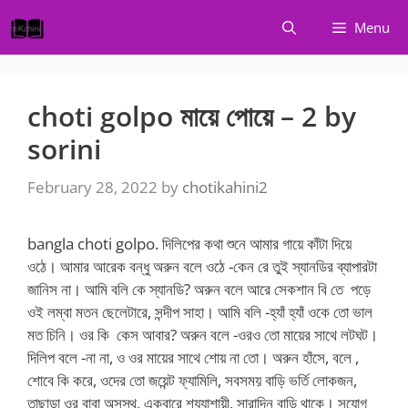
Skip
Menu
to
content
choti golpo মায়ে পোয়ে – 2 by
sorini
February 28, 2022
by
chotikahini2
bangla choti golpo. দিলিপের কথা শুনে আমার গায়ে কাঁটা দিয়ে
ওঠে। আমার আরেক বন্ধু অরুন বলে ওঠে -কেন রে তুই স্যানডির ব্যাপারটা
জানিস না। আমি বলি কে স্যানডি? অরুন বলে আরে সেকশান বি তে পড়ে
ওই লম্বা মতন ছেলেটারে, সন্দীপ সাহা। আমি বলি -হ্যাঁ হ্যাঁ ওকে তো ভাল
মত চিনি। ওর কি কেস আবার? অরুন বলে -ওরও তো মায়ের সাথে লটঘট।
দিলিপ বলে -না না, ও ওর মায়ের সাথে শোয় না তো। অরুন হাঁসে, বলে ,
শোবে কি করে, ওদের তো জয়েন্ট ফ্যামিলি, সবসময় বাড়ি ভর্তি লোকজন,
তাছাড়া ওর বাবা অসুস্থ, একবারে শয্যাশায়ী, সারাদিন বাড়ি থাকে। সুযোগ