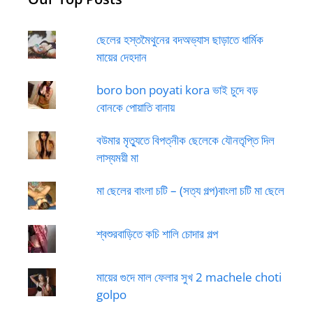
ছেলের হস্তমৈথুনের বদঅভ্যাস ছাড়াতে ধার্মিক
মায়ের দেহদান
boro bon poyati kora ভাই চুদে বড়
বোনকে পোয়াতি বানায়
বউমার মৃত্যুতে বিপত্নীক ছেলেকে যৌনতৃপ্তি দিল
লাস্যময়ী মা
মা ছেলের বাংলা চটি – (সত্য গল্প)বাংলা চটি মা ছেলে
শ্বশুরবাড়িতে কচি শালি চোদার গল্প
মায়ের গুদে মাল ফেলার সুখ 2 machele choti
golpo