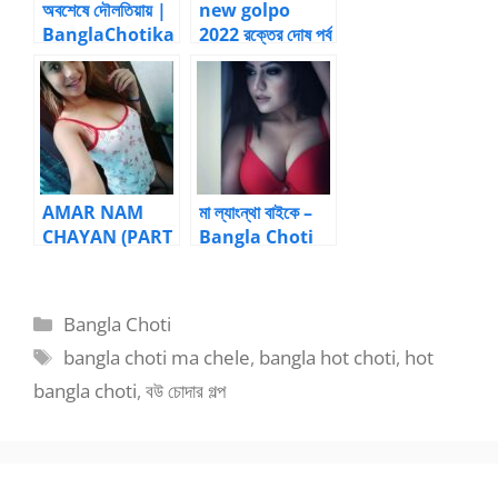
অবশেষে দৌলতিয়ায় |
new golpo
BanglaChotika
2022 রক্তের দোষ পর্ব
hini – New
10: আহলাদে আটখানা
Bangla Choti
| Bangla choti
kahini
AMAR NAM
মা ল্যাংন্থা বাইকে –
CHAYAN (PART
Bangla Choti
2) |
Kahini
BanglaChotika
hini
Categories
Bangla Choti
Tags
bangla choti ma chele
,
bangla hot choti
,
hot
bangla choti
,
বউ চোদার গল্প