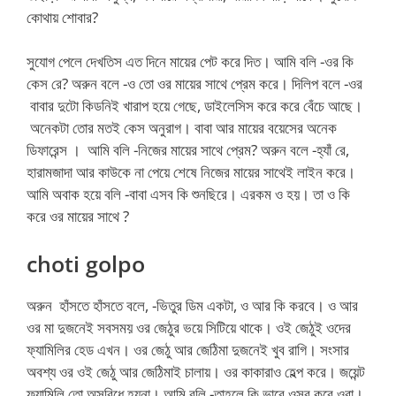
কোথায় শোবার?
সুযোগ পেলে দেখতিস এত দিনে মায়ের পেট করে দিত। আমি বলি -ওর কি
কেস রে? অরুন বলে -ও তো ওর মায়ের সাথে প্রেম করে। দিলিপ বলে -ওর
বাবার দুটো কিডনিই খারাপ হয়ে গেছে, ডাইলেসিস করে করে বেঁচে আছে।
অনেকটা তোর মতই কেস অনুরাগ। বাবা আর মায়ের বয়েসের অনেক
ডিফারেন্স । আমি বলি -নিজের মায়ের সাথে প্রেম? অরুন বলে -হ্যাঁ রে,
হারামজাদা আর কাউকে না পেয়ে শেষে নিজের মায়ের সাথেই লাইন করে।
আমি অবাক হয়ে বলি -বাবা এসব কি শুনছিরে। এরকম ও হয়। তা ও কি
করে ওর মায়ের সাথে ?
choti golpo
অরুন হাঁসতে হাঁসতে বলে, -ভিতুর ডিম একটা, ও আর কি করবে। ও আর
ওর মা দুজনেই সবসময় ওর জেঠুর ভয়ে সিটিয়ে থাকে। ওই জেঠুই ওদের
ফ্যামিলির হেড এখন। ওর জেঠু আর জেঠিমা দুজনেই খুব রাগি। সংসার
অবশ্য ওর ওই জেঠু আর জেঠিমাই চালায়। ওর কাকারাও হেল্প করে। জয়েন্ট
ফ্যামিলি তো অসুবিধে হয়না। আমি বলি -তাহলে কি ভাবে ওসব করে ওরা।