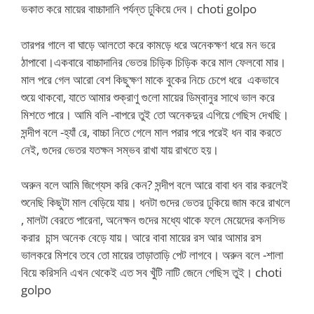
ভকাত করে মায়ের বাচ্চাদানি পর্যন্ত ঢুকিয়ে দেব। choti golpo
তারপর গালে বা ঘাড়ে আলতো করে কামড়ে ধরে অনেকক্ষণ ধরে মন ভরে
ঠাপাবো।একবারে বাচ্চাদানির ভেতর চিড়িক চিড়িক করে মাল ফেলবো মার।
মাল পরে গেল আরো বেশ কিছুক্ষণ মাকে বুকের নিচে চেপে ধরে একভাবে
শুয়ে থাকবো, যাতে আমার শুক্রাণু গুলো মায়ের ডিম্বানুর সাথে ভাল করে
মিশতে পারে। আমি বলি -বাপরে তুই তো অনেকদুর এগিয়ে গেছিস দেখছি।
সন্দীপ বলে -হ্যাঁ রে, বাচ্চা নিতে গেলে মাল পরার পরে পরেই ধন বার করতে
নেই, গুদের ভেতর যতক্ষন সম্ভব রাখা যায় রাখতে হয়।
অরুন বলে আমি জিগ্যেস করি কেন? সন্দীপ বলে আরে বাবা ধন বার করলেই
শুনেছি কিছুটা মাল বেড়িয়ে যায়। ধনটা গুদের ভেতর ঢুকিয়ে জাম করে রাখলে
, মালটা বেরতে পারেনা, অনেক্ষন গুদের মধ্যে থাকে ফলে মেয়েদের কনসিভ
করার চান্স অনেক বেড়ে যায়। আরে বাবা মায়ের রস আর আমার রস
ভালকরে মিশবে তবে তো মায়ের তাড়াতাড়ি পেট লাগবে। অরুন বলে -শালা
বিয়ে করিসনি এখন থেকেই এত সব খুঁটি নাটি জেনে গেছিস তুই। choti
golpo