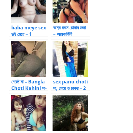
baba meye sex
অন্য রকম চোদার মজা
দুই মেয়ে – 1
– আত্মকাহিনী
শ্রেষ্ঠ মা – Bangla
sex panu choti
Choti Kahini মা-
মা, মেয়ে ও চাকর – 2
ছেলের চুদার গল্প
by
one_sick_pupp
y | Bangla
choti kahini