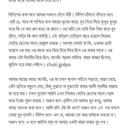
মাঝে মাঝে নিজের মাকে নিয়ে বসে।
দিলিপের কথা শুনে আমরা সকলে হেঁসে উঠি। দিলিপ হাঁসতে হাঁসতে বলে
-হ্যাঁ রে, গায়ে গা লাগিয়ে বসে মায়ের মুখের কাছে মুখ নিয়ে গিয়ে ফুসুর ফুসুর
করে কি যে অত গল্প করে কে জানে। ওর মাটা তো দেখি খিক খিক করে খুব
হাঁসে, সত্যি কি মাল মাইরি। এই বত্রিশ তেত্রিশ বছর বয়েসে নিজের
পেটের ছেলের সাথে রোমান্স করছে। অবশ্য দোষই বা কি, একদম ছোট
বয়েসে ওর দাদু ওর মাকে ধরে বিয়ে দিয়ে দিয়ে ছিল ওর বাবার সাথে। ওর
বাবার ওটা দ্বিতীয় বিয়ে ছিল, শুনেছি প্রথম বউটার বাচ্চা কাচ্ছা ছিলনা,
জন্ডিস হয়ে মারা গেছিল। choti golpo
আমার মায়ের কাছে শুনেছি, ওর মা তখন ক্লাস নাইনে পড়তো, বাচ্চা মেয়ে,
বেনি দুলিয়ে স্কুলে যেত, কিছু বুঝতে না বুঝতেই বাবার বয়সী স্বামীর বাচ্চার
মা হয়ে যায়। তখন সুযোগ পায়নি এখন নিজের পেটের ছেলের সাথে প্রেম
করে ইচ্ছে পুরন করছে। অরুন বলে -সন্দীপ তো আমার খুব বন্ধু, আমার
কাছে অনেক কথা বলে। আমি বলি -কি কি বলে? অরুন বলে -সে সব বললে
তোরা খুব হাসবি। দিলিপ বলে -বল না, আমরা তো আর কাউকে বলবো না।
অরুন বলে -ও বলে জানিস মার না আবার একটা বাচ্চা করার খুব সখ।