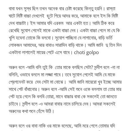
বাবা যখন সুস্থ ছিল তখন অনেক বার চেষ্টা করেছে কিন্তু হয়নি। রাস্তা
ঘাটে মিষ্টি বাচ্চা দেখলেই ছুটে গিয়ে আদর করে, আমাকে বলে ইস কি মিষ্টি
দেখ বাচ্চাটা। ইস আমার যদি এরকম আর একটা হত। আমি ঠিক করে
রেখেছি সুযোগ পেলেই মাকে একটা বাচ্চা দেব। একটা বাচ্চা পেলে মা যে কি
খুশি হবেনা তোকে কি বলবো। সুযোগ পাচ্ছিনা যে লাগানোর, বাড়ি ভর্তি
লোকজন আমাদের, আর বাবাও সারাদিন বাড়ি থাকে। আমি জানি দু তিন দিন
একটানা লাগালেই মায়ের পেটে এসে যাবে। choti golpo
অরুন বলে -আমি বলি তুই কি তোর মাকে বলছিস সেটা? সন্দীপ বলে -না না
বলিনি, ওভাবে বললে মা লজ্জা পাবে। তবে সুযোগ পেলেই আমি যে মাকে
প্রেগনেনট করে দেব সেটা মা বোঝে। আমি জানি মায়েরো খুব ইচ্ছে আমার
সাথে পেট বাঁধানোর। অরুন বলে -আমি সেই শুনে ওকে বললাম তা তোর মার
পেট হয়ে গেলে কি বলবি তোরা, মানে বাচ্চার বাবা কে সকলেই তো জানতে
চাইবে। সন্দীপ বলে -ও আমরা বাবার নামে চালিয়ে দেব। আমরা সকলেই
অরুনের কথা শুনে হেঁসে উঠি।
অরুন বলে ওর বাবা নাকি ওর মাকে বলেছে, আমি মরে গেলে তোমার যদি