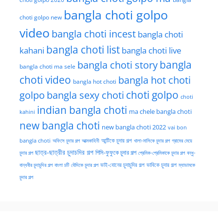
bangla choti golpo
choti golpo new
video
bangla choti incest
bangla choti
bangla choti list
kahani
bangla choti live
bangla choti story
bangla
bangla choti ma sele
choti video
bangla hot choti
bangla hot choti
golpo
choti golpo
bangla sexy choti
choti
indian bangla choti
ma chele bangla choti
kahini
new bangla choti
new bangla choti 2022
vai bon
অফিসে চুদার গল্প
আত্মকাহিনী
আন্টিকে চুদার গল্প
খালা-মাসিকে চুদার গল্প
গ্রামের মেয়ে
bangla choti
ছাত্র-ছাত্রীর চুদাচদির গল্প
পিসি-ফুফুকে চুদার গল্প
চুদার গল্প
প্রেমিক-প্রেমিকাকে চুদার গল্প
বন্ধু-
ভাই-বোনের চুদাচুদির গল্প
ভাবিকে চুদার গল্প
বান্ধবীর চুদাচুদির গল্প
বাংলা চটি
বৌদিকে চুদার গল্প
ম্যাডামকে
চুদার গল্প