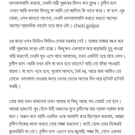
ভালবাসাবাসি করবো, দেখবি নারী পুরুষের মিলন কত সুন্দর। সন্দীপ বলে
-তখন আমি বললাম কিন্তু মা আমি তো জানিনা কি ভাবে করে। মা বলে -ধুর
বোকা, ওসব জানতে লাগেনা, দেখবি ভালবাসাবাসি করতে করতে আস্তে
আস্তে স্বাভবিক ভাবেই হয়ে যাবে ওটা। choti golpo
ওর জন্য ওসব ভিডিও ফিডিও দেখার দরকার নেই। হাজার হাজার বছর ধরে
নারী পুরুষের মধ্যে ওটা হচ্ছে। কিছুক্ষন একসাথে শুয়ে জড়াজড়ি চুমু খাওয়া
খায়ি করলেই দেখবি মুড এসে যাবে আমাদের, তখন এমনিই হয়ে যাবে ওসব।
সন্দীপ বলে -আমি তখন বলি মা কবে হবে তাহলে? বাড়ি তো ফাঁকা পাওয়াই
যায়না। মা বলে -হবে হবে, সুযোগ আসবে, ধৈর্য ধর, আরে বাবা আমিও তো
তোকে ভালবাসা দেওয়ার জন্য ভেতর ভেতর অনেক দিন ধরে ছটফট ছটফট
করছি।
তোর বাবা যখন থাকবেনা তখন আমার যা কিছু আছে সব তোরই তো হবে।
আমরা দুজনেই খুব হেঁসে উঠি অরুনের মুখে সন্দীপের মার ন্যাকা ন্যাকা কথা
শুনে। অরুন বলে আমি একদিন ওকে বদমাশি করে জিগ্যেস করলাম, আচ্ছা
সন্দীপ নিজের মাকে করতে তোর লজ্জা করবেনা। যতই হোক তোর নিজেরই
জন্মদায়িনি মা তো। সন্দীপ বলে -ছেলে হয়ে জন্মেছি লজ্জা কি, পেলে একদম