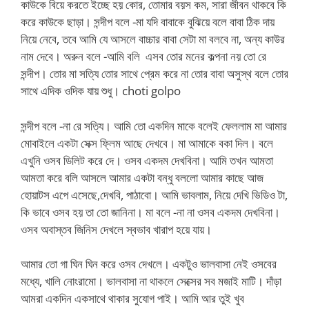
কাউকে বিয়ে করতে ইচ্ছে হয় কোর, তোমার বয়স কম, সারা জীবন থাকবে কি
করে কাউকে ছাড়া। সন্দীপ বলে -মা যদি বাবাকে বুঝিয়ে বলে বাবা ঠিক দায়
নিয়ে নেবে, তবে আমি যে আসলে বাচ্চার বাবা সেটা মা বলবে না, অন্য কাউর
নাম দেবে। অরুন বলে -আমি বলি এসব তোর মনের কল্পনা নয় তো রে
সন্দীপ। তোর মা সত্যি তোর সাথে প্রেম করে না তোর বাবা অসুস্থ বলে তোর
সাথে এদিক ওদিক যায় শুধু। choti golpo
সন্দীপ বলে -না রে সত্যি। আমি তো একদিন মাকে বলেই ফেললাম মা আমার
মোবাইলে একটা সেক্স ফ্লিম আছে দেখবে। মা আমাকে বকা দিল। বলে
এখুনি ওসব ডিলিট করে দে। ওসব একদম দেখবিনা। আমি তখন আমতা
আমতা করে বলি আসলে আমার একটা বন্ধু বললো আমার কাছে আজ
হোয়াটস এপে এসেছে,দেখবি, পাঠাবো। আমি ভাবলাম, নিয়ে দেখি ভিডিও টা,
কি ভাবে ওসব হয় তা তো জানিনা। মা বলে -না না ওসব একদম দেখবিনা।
ওসব অবাস্তব জিনিস দেখলে স্বভাব খারাপ হয়ে যায়।
আমার তো গা ঘিন ঘিন করে ওসব দেখলে। একটুও ভালবাসা নেই ওসবের
মধ্যে, খালি নোংরামো। ভালবাসা না থাকলে সেক্সের সব মজাই মাটি। দাঁড়া
আমরা একদিন একসাথে থাকার সুযোগ পাই। আমি আর তুই খুব