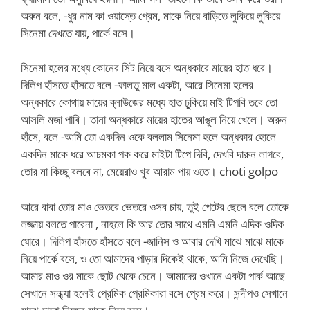
অরুন বলে, -ধুর নাম কা ওয়াস্তে প্রেম, মাকে নিয়ে বাড়িতে লুকিয়ে লুকিয়ে
সিনেমা দেখতে যায়, পার্কে বসে।
সিনেমা হলের মধ্যে কোনের সিট নিয়ে বসে অন্ধকারে মায়ের হাত ধরে।
দিলিপ হাঁসতে হাঁসতে বলে -ফালতু মাল একটা, আরে সিনেমা হলের
অন্ধকারে কোথায় মায়ের ব্লাউজের মধ্যে হাত ঢুকিয়ে মাই টিপবি তবে তো
আসলি মজা পাবি। তানা অন্ধকারে মায়ের হাতের আঙুল নিয়ে খেলে। অরুন
হাঁসে, বলে -আমি তো একদিন ওকে বললাম সিনেমা হলে অন্ধকার হোলে
একদিন মাকে ধরে আচমকা পক করে মাইটা টিপে দিবি, দেখবি দারুন লাগবে,
তোর মা কিচ্ছু বলবে না, মেয়েরাও খুব আরাম পায় ওতে। choti golpo
আরে বাবা তোর মাও ভেতরে ভেতরে ওসব চায়, তুই পেটের ছেলে বলে তোকে
লজ্জায় বলতে পারেনা , নাহলে কি আর তোর সাথে এমনি এমনি এদিক ওদিক
ঘোরে। দিলিপ হাঁসতে হাঁসতে বলে -জানিস ও আবার দেখি মাঝে মাঝে মাকে
নিয়ে পার্কে বসে, ও তো আমাদের পাড়ার দিকেই থাকে, আমি নিজে দেখেছি।
আমার মাও ওর মাকে ছোট থেকে চেনে। আমাদের ওখানে একটা পার্ক আছে
সেখানে সন্ধ্যা হলেই প্রেমিক প্রেমিকারা বসে প্রেম করে। সন্দীপও সেখানে