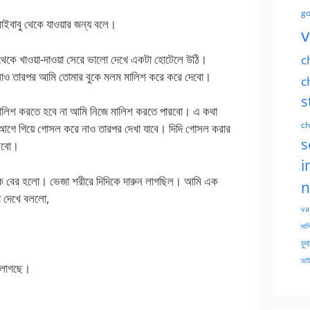
go
ইবাবু থেকে যাওয়ার জন্য বলে।
v
থেকে খাওয়া-দাওয়া সেরে ভালো দেখে একটা হোটেলে উঠি।
c
 নাও তারপর আমি তোমার বুকে মলম মালিশ করে করে দেবো।
c
s
মালিশ করতে হবে না আমি নিজে মালিশ করতে পারবো। এ কথা
ch
ি আগে গিয়ে গোসল করে নাও তারপর দেখা যাবে। দিদি গোসল করার
s
করবো।
i
ে বের হলো। ভেজা শরীরে দিদিকে দারুন লাগছিল। আমি এক
n
থা দেখে বললো,
va
মাসি
চুদ
ভাই
র লাগছে।