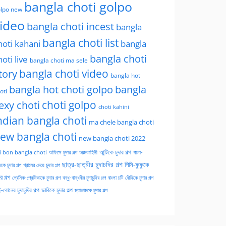
bangla choti golpo
lpo new
ideo
bangla choti incest
bangla
bangla choti list
hoti kahani
bangla
bangla choti
hoti live
bangla choti ma sele
tory
bangla choti video
bangla hot
bangla hot choti golpo
bangla
oti
choti golpo
exy choti
choti kahini
ndian bangla choti
ma chele bangla choti
ew bangla choti
new bangla choti 2022
অফিসে চুদার গল্প
আত্মকাহিনী
আন্টিকে চুদার গল্প
খালা-
i bon bangla choti
ছাত্র-ছাত্রীর চুদাচদির গল্প
পিসি-ফুফুকে
কে চুদার গল্প
গ্রামের মেয়ে চুদার গল্প
ার গল্প
প্রেমিক-প্রেমিকাকে চুদার গল্প
বন্ধু-বান্ধবীর চুদাচুদির গল্প
বাংলা চটি
বৌদিকে চুদার গল্প
-বোনের চুদাচুদির গল্প
ভাবিকে চুদার গল্প
ম্যাডামকে চুদার গল্প