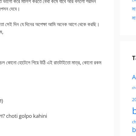
াতে ভালো করে মালিশ করতে বেথা কমে যাবে আর বললো পরদিন
মা
্রিপসন দেবে।
মা
়তো সেই দিন যে দিনের অপেক্ষা আমি অনেক আগে থেকে করছি।
ম,
T
 চল কোনো হোটেলে গিয়ে উঠি এই রাতটাইতো মাত্র, কোনো রকম
A
ch
2
া)
ি বলো? choti golpo kahini
ch
b