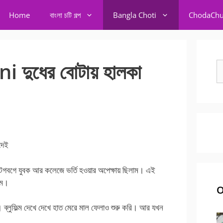
Home
বাংলা চটি গল্প
Bangla Choti
ChodaChu
দুধের বোটায় হালকা
S
fo
দেই
গবগে যুবক আর কলেজে ভর্তি হওয়ার অপেক্ষায় ছিলাম। এই
াম।
O
ু। ব্লুফিল্ম দেখে দেখে হাত মেরে মাল ফেলাও শুরু করি। আর যখন