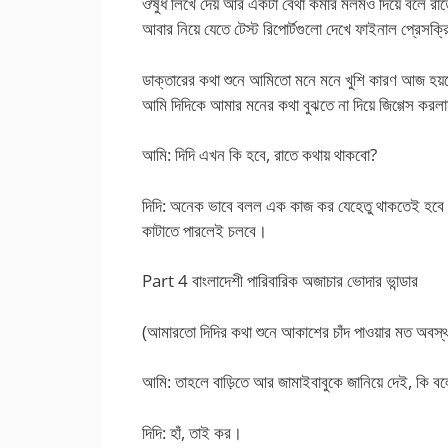
ঔষুধ লিখে দেয় আর একটা বেথা কমার মলমও দিয়ে বলে র
আবার নিয়ে যেতে টেস্ট রিপোর্টগুলো দেখে ফাইনাল প্রেসক
ডাক্তারের কথা শুনে আমিতো মনে মনে খুশি কারণ আজ হয
আমি দিদিকে আমার মনের কথা বুঝতে না দিয়ে জিগ্গেস করলা
আমি: দিদি এখন কি হবে, রাতে কথায় থাকবো?
দিদি: অনেক ভাবে বলল এক কাজ কর যেহেতু থাকতেই হবে
কাটাতে পারলেই চলবে।
Part 4 বাংলাদেশী পারিবারিক অজাচার ভোদার ভান্ডার
(আমারতো দিদির কথা শুনে আকাশের চাঁদ পাওয়ার মত অবস্থ
আমি: তাহলে বাড়িতে আর জামাইবাবুকে জানিয়ে দেই, ক
দিদি: হাঁ, তাই কর।