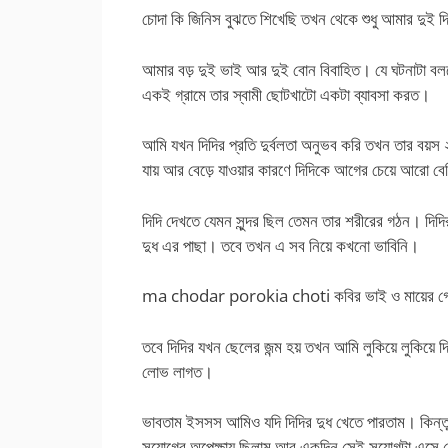
চোদা কি জিনিস বুঝতে শিখেছি তখন থেকে শুধু আমার দুই 
আমার বড় দুই ভাই আর দুই বোন বিবাহিত। যে ঘটনাটা বলতে য
একই গ্রামে তার স্বামী ছোটখাটো একটা ব্যাবসা করত।
আমি যখন দিদির প্রতি দুর্বলতা অনুভব করি তখন তার বয়স 
যায় আর বেড়ে যাওয়ার কারণে দিদিকে আগের চেয়ে আরো বেশ
দিদি দেখতে যেমন সুন্দর ছিল তেমন তার শরীরের গঠন। দি
দুধ এর পাছা। তবে তখন এ সব নিয়ে কখনো ভাবিনি।
ma chodar porokia choti কবির ভাই ও মায়ের গো
তবে দিদির যখন ছেলের জন্ম হয় তখন আমি লুকিয়ে লুকিয়ে 
লোভ লাগত।
ভাবতাম ইসসস আমিও যদি দিদির দুধ খেতে পারতাম। কিন্তু
সুযোগের অপেক্ষায় ছিলাম আর একদিন সেই সুযোগটা এ