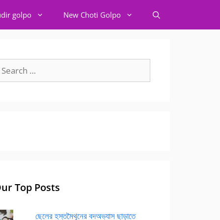
dir golpo
New Choti Golpo
earch
r:
ur Top Posts
ছেলের হস্তমৈথুনের বদঅভ্যাস ছাড়াতে