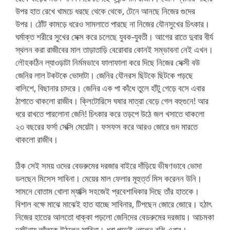
উপর হাত রেখে খামচে ধরছে থেকে থেকে, টেনে আনছে নিজের গুদের
উপর। ঠোঁট কামড়ে ধরেও সামলাতে পারছে না নিজের যৌনসুখের চিৎকার।
ঘর্মাক্ত শরীরে সুখের সেক্স করে চলেছে যুবক-যুবতী। আগের রাতে দুবার বীর্য
স্থলন করা রাজীবের মাল তাড়াতাড়ি বেরোবার কোনই সম্ভাবনা নেই এখন।
লৌহকঠিন ল্যাওড়াটা নির্মমভাবে ফালাফালা করে দিছে নিজের সেক্সী বউ
জেনির লাল টকটকে ভোদাটা। জেনির যৌনরস ছিটকে ছিটকে পড়ছে
বালিশে, বিছানার চাদরে। জেনির এক পা কাঁধে তুলে হাঁটু গেড়ে বসে এবার
ঠাপাতে থাকলো রাজীব। ক্লিটোরিসে ঘষার মাত্রা বেড়ে গেল বহুগুনে! আর
ধরে রাখতে পারলোনা জেনি! চিৎকার করে তড়পে উঠে জল খসাতে থাকলো
২৩ বছরের ফর্সা সেক্সি মেয়েটা। ফসফস করে আরও জোরে গুদ মারতে
থাকলো রাজীব।
ঠিক সেই সময় ওদের বেডরুমের দরজার বাইরে দাঁড়িয়ে ভীষণভাবে ভোদা
ডলছেন মিসেস সাবিনা। মেয়ের মাল ফেলার মূহুর্ত্ত মিস করেনন উনি।
সামনে বোতাম খোলা ম্যাক্সি সহজেই প্রবেশাধিকার দিছে তাঁর হাতকে।
বিশাল বক্ষে মাঝে মাঝেই হাত যাচ্ছে সাবিনার, টিপছেন জোরে জোরে। হঠাৎ
নিজের হাতের আলতো ধাক্কা পড়লো জেনিদের বেডরুমের দরজায়। আচমকা
দুর্ঘটনায় আঁতকে উঠলেন সাবিনা। ধরা পড়েই গেলেন বুঝি এবার।