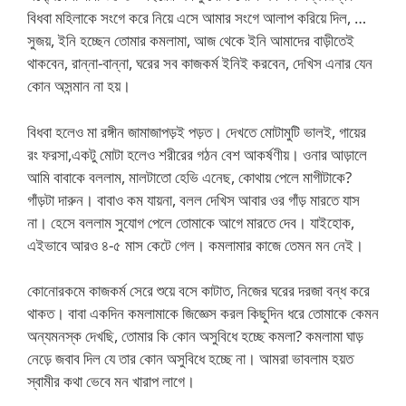
বিধবা মহিলাকে সংগে করে নিয়ে এসে আমার সংগে আলাপ করিয়ে দিল, …
সুজয়, ইনি হচ্ছেন তোমার কমলামা, আজ থেকে ইনি আমাদের বাড়ীতেই
থাকবেন, রান্না-বান্না, ঘরের সব কাজকর্ম ইনিই করবেন, দেখিস এনার যেন
কোন অসন্মান না হয়।
বিধবা হলেও মা রঙ্গীন জামাজাপড়ই পড়ত। দেখতে মোটামুটি ভালই, গায়ের
রং ফরসা,একটু মোটা হলেও শরীরের গঠন বেশ আকর্ষণীয়। ওনার আড়ালে
আমি বাবাকে বললাম, মালটাতো হেভি এনেছ, কোথায় পেলে মাগীটাকে?
গাঁড়টা দারুন। বাবাও কম যায়না, বলল দেখিস আবার ওর গাঁড় মারতে যাস
না। হেসে বললাম সুযোগ পেলে তোমাকে আগে মারতে দেব। যাইহোক,
এইভাবে আরও ৪-৫ মাস কেটে গেল। কমলামার কাজে তেমন মন নেই।
কোনোরকমে কাজকর্ম সেরে শুয়ে বসে কাটাত, নিজের ঘরের দরজা বন্ধ করে
থাকত। বাবা একদিন কমলামাকে জিজ্ঞেস করল কিছুদিন ধরে তোমাকে কেমন
অন্যমনস্ক দেখছি, তোমার কি কোন অসুবিধে হচ্ছে কমলা? কমলামা ঘাড়
নেড়ে জবাব দিল যে তার কোন অসুবিধে হচ্ছে না। আমরা ভাবলাম হয়ত
স্বামীর কথা ভেবে মন খারাপ লাগে।