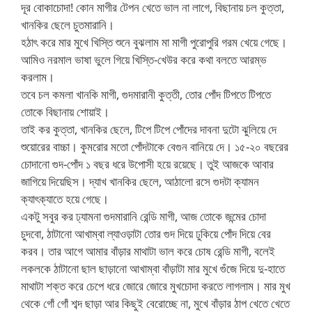
দূর বোকাচোদা! কোন মাগীর টেপন খেতে ভাল না লাগে, বিছানায় চল কুত্তা,
খানকির ছেলে চুতমারানি।
হঠাৎ করে মার মুখে খিস্তি শুনে বুঝলাম মা মাগী পুরোপুরি গরম খেয়ে গেছে।
আমিও নরমাল ভাষা ভুলে গিয়ে খিস্তি-খেউর করে কথা বলতে আরম্ভ
করলাম।
তবে চল কমলা খানকি মাগী, গুদমারানী কুত্তী, তোর পোঁদ টিপতে টিপতে
তোকে বিছানায় শোয়াই।
তাই কর কুত্তা, খানকির ছেলে, টিপে টিপে পোঁদের দাবনা দুটো ঝুলিয়ে দে
শুয়োরের বাচ্চা। কুমরোর মতো পোঁদটাকে বেগুন বানিয়ে দে। ১৫-২০ বছরের
চোদানো গুদ-পোঁদ ১ বছর ধরে উপোসী হয়ে রয়েছে। তুই আজকে আবার
জাগিয়ে দিয়েছিস। দ্যাখ খানকির ছেলে, আঠালো রসে গুদটা ক্যামন
ক্যাৎক্যাতে হয়ে গেছে।
একটু সবুর কর ঢ্যামনা গুদমারানি রেন্ডি মাগী, আজ তোকে জন্মের চোদা
চুদবো, ঠাটানো আখাম্বা ল্যাওড়াটা তোর গুদ দিয়ে ঢুকিয়ে পোঁদ দিয়ে বের
করব। তার আগে আমার বাঁড়ার মাথাটা ভাল করে চোষ রেন্ডি মাগী, বলেই
লকলকে ঠাটানো ছাল ছাড়ানো আখাম্বা বাঁড়াটা মার মুখে গুঁজে দিয়ে দু-হাতে
মাথাটা শক্ত করে চেপে ধরে জোরে জোরে মুখচোদা করতে লাগলাম। মার মুখ
থেকে গোঁ গোঁ শব্দ ছাড়া আর কিছুই বেরোচ্ছে না, মুখে বাঁড়ার ঠাপ খেতে খেতে