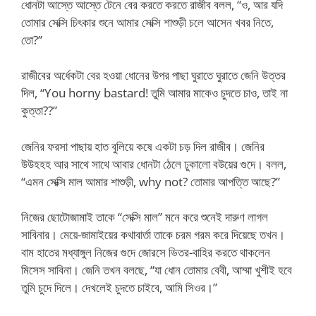
ধোনটা আস্তে আস্তে টেনে বের করতে করতে রাজীব বলল, “ও, আর যদি
তোমার সেক্সি চিৎকার শুনে আমার সেক্সি শাশুড়ী চলে আসেন খবর নিতে,
তো?”
রাজীবের অর্ধেকটা বের হওয়া ধোনের উপর পাছা ঘুরাতে ঘুরাতে জেনি উত্তর
দিল, “You horny bastard! তুমি আমার মাকেও চুদতে চাও, তাই না
কুত্তা??”
জেনির ফরসা পাছায় হাত বুলিয়ে কষে একটা চড় দিল রাজীব। জেনির
উউহহহ আর সাথে সাথে আবার ধোনটা ঠেলে ঢুকালো বউয়ের গুদে। বলল,
“এমন সেক্সি মাল আমার শাশুড়ী, why not? তোমার আপত্তি আছে?”
নিজের ছোটোজামাই তাকে “সেক্সি মাল” মনে করে শুনেই দারুণ লাগল
সাবিনার। মেয়ে-জামাইয়ের কথাবার্তা তাকে চরম গরম করে দিয়েছে তখন।
বাম হাতের মধ্যাঙ্গুল নিজের গুদে জোরসে ভিতর-বাহির করতে থাকলেন
মিসেস সাবিনা। জেনি তখন বলছে, “যা ধোন তোমার বেবী, আম্মা খুশীই হবে
তুমি চুদে দিলে। দেখলেই চুদতে চাইবে, আমি সিওর।”