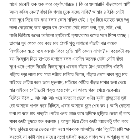
মাঝে মাঝেই ওক ওক করে ক্যোঁৎ পারছে। কি রে গুদমারানি বাঁড়াখেকো মাগী
অমন করিস কেন? বাঁড়া কি গলায় ঢুকে যাচ্ছে নাকি? আমার ৪ ইঞ্চি মোটা
বাড়া মুখে নিয়ে মার কথা বলার কোন শক্তি নেই। মুখ দিয়ে হড়হড় করে শুধু
লালা বেড়োচ্ছে আর বাড়ার রস মেশানো সেই লালা গলা, বুক, মাই, পেট,
নাভী ভিজিয়ে গুদের আঠালো চ্যাটচেটে ক্যাৎকেতে রসের সঙ্গে মিশে যাচ্ছে।
তারপর মুখ থেকে বের করে মার ঠোটে থুতু লাগানো বাঁড়াটা বার কয়েক
লিপ্সটিকের মতো ঘষে বললাম কিরে রেন্ডি মাগী কেমন লাগল? মা কয়েকটা বড়
বড় নিঃস্বাস নিয়ে হাপাতে হাপাতে বলল এতদিন অনেক মোটা মোটা বাঁড়া
মুখে-গুদে-পোদে নিয়েছি কিন্তু মুখে এরকম বাঁড়ার ঠাপ কোনোদিন খাইনি।
গড়িয়ে পড়া লালা মার সারা শরীরে মাখিয়ে দিলাম, বাঁড়ায় লেগে থাকা থুতু মার
মাইয়ের বোঁটায় ডলে ডলে মুছলাম, মাইয়ের বোঁটায় বাঁড়ার মাথার ডলা খেয়ে
মার মাইয়ের বোটাদুটো শক্ত হয়ে গেল, মা আরও গরম খেয়ে একেবারে
হিসিয়ে উঠল… আঃ আঃ আঃ ওরে বানচোদ ছেলে গুদির ব্যাটা গান্ডুচোদা তুই
তো আমাকে পাগল করে দিচ্ছিস, এবার আমাকে চুদে শেষ কর। আমি কোনো
কথা না বলে মার পাদুটো পেটের ওপর ভাজ করে দুদিকে ছড়িয়ে ভেজা হাঁ করে
থাকা গুদটা চুষতে শুরু করলাম। আঙ্গুল দিয়ে টেনে গুদটা আরেকটু ফাঁক করে
জিভ ঢুকিয়ে গুদের ভেতর লাল নরম থকথকে মাংসপিন্ড আর ক্লিন্টটা চাটা শুরু
করতেই মা কাটা মাগুর মাছের মতো ছটফট করতে লাগল আর অশ্রাব্য ভাষা