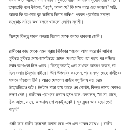
তাড়াতাড়ি বলে উঠলো, “ওহ্*, আম্মা যে? কি মনে করে এত সকালে? সরি,
আমরা কি আপনার ঘুম ভাঙ্গিয়ে দিলাম নাকি?” প্রবল প্রচেষ্টায় সমস্ত
সঙ্কোচ সরিয়ে কথা বলতে থাকলো জেনির স্বামী।
নিঃশব্দে কিন্তু দারুণ লজ্জায় বিছানা থেকে শুনতে থাকলো জেনি।
রাজীবের কাছ থেকে এমন প্রায় নির্বিকার আচরন আসা করেননি সাবিনা।
লুকিয়ে লুকিয়ে মেয়ে-জামাইয়ের চোদন দেখতে গিয়ে ধরা পড়ার পর লজ্জিত
হবার আশঙ্কা ছিল ওনার। কিন্তু জামাই এত সাধারন আচরণ করবে, তা
ছিল ওনার চিন্তার বাইরে। উনি উপলব্ধি করলেন, প্রায় নগ্ন দেহে রাজীবের
সামনে দাঁড়ানো উনি। আরও দেখলেন রাজীব শুধু উলঙ্গ নয়, চরম
উত্তেজিতও বটে। টনটনে খাড়া হয়ে আছে ওর ধোনটা, কিন্ত নামার কোনও
লক্ষণ নেই। রাজীবের প্রশ্নের জবাবে হঠাৎ বলে ফেললেন, “না না, মানে,
ঠিক আছে, মানে, আওয়াজ তো একটু হবেই। খুব সুন্দর আর বড়ো তো!
বাহ্*!”
জেনি আর রাজীব দুজনেই অবাক হয়ে গেল এত শকের মাঝেও। রাজীব