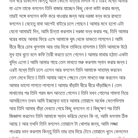
নাম ধরে ডাকলেন কিন্তু আমি কোনো উত্তর দিলাম না I এরই মধ্যে আমার
মা এসে তাকে বললেন তিনি বাজার যাচ্ছেন কিছু কেনা কাটা করার জন্য,
তারই সঙ্গে বললেন কফি করে খাওয়ার জন্য আর দরজা বন্ধ করে রাখতে
বললেন I যেহেতু বাবা আগেই বাইরে চলে গেছেন I আমার মনে হলো এটা
যেনো আমারই দিন, আমি চিন্তা করলাম I দরজা বন্ধ করার পর, তিনি আমার
ঘরের কাছে আবার ফিরে এসে আমাকে ঘুম থেকে ডাকতে লাগলেন I আমি
ধীরে ধীরে চোখ খুললাম আর তার দিকে তাকিয়ে হাসলাম I তিনি আমাকে উঠে
মুখ হাথ ধুতে বলে কফি তৈরী করতে চলে গেলেন I আমার মাথায় হঠাত একটা
বুদ্ধি এলো I আমি আমার গায়ে তেল মাখতে শুরু করলাম স্নান করার জন্য I
এরই মধ্যে তিনি চলে এলেন আর বললেন তিনি আমাকে সাহায্য করবেন
তেল মেখে দিতে I তিনি আমার আগে পেছনে তেল মাখতে শুরু করলেন আর
আমার ভালো লাগতে লাগলো I আমার বাঁড়াটা ধীরে ধীরে দাঁড়াচ্ছিল I তেল
মাখানোর পর তিনি গরম জল আনতে গেলেন I তিনি যখন গোলের গামলা নিয়ে
আসছিলেন তখন আমি ইচ্ছাকৃত ভাবে আমার তোয়ালে অর্ধেক ফেলেদিলাম
আর তিনি আমার বাঁড়া দেখতে পেয়ে কিছু বললেন না I কিছুক্ষণ পর তিনি
জিজ্ঞাসা করলেন তিনি আমাকে স্নান করিয়ে দেবেন কি না, আমি বললাম ঠিক
আছে I আর তখনি তিনি বললেন তোয়ালে টা খোলার জন্য, আমি লজ্জা
পাওয়ার ভান করলাম কিন্তু তিনি তার হাথ দিয়ে টেনে তোয়ালে খুলে ফেললেন