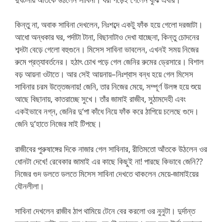
কিন্তু না, অবাক সাবিনা দেখলেন, নিঃশব্দে একটু ফাঁক হয়ে গেলো দরজাটা।
আধো অন্ধকার ঘর, পর্দাটা টানা, বিছানাটাও দেখা যাচ্ছেনা, কিন্তু চোদনের
শব্দটা বেড়ে গেলো বহুগুনে। মিসেস সাবিনা ভাবলেন, এখনই সময় নিজের
রুমে প্রত্যাবর্তনের। হঠাৎ চোখ পড়ে গেল জেনির রুমের ড্রেসারে। বিশাল
বড় আয়না ওটাতে। আর সেই আয়নায়–নিঃশ্বাস বন্ধ হয়ে গেল মিসেস
সাবিনার চরম উত্তেজনায়! জেনি, তার নিজের মেয়ে, সম্পূর্ণ উলঙ্গ হয়ে শুয়ে
আছে বিছানায়, কাতরাচ্ছে সুখে। তাঁর জামাই রাজীব, সুঠামদেহী এবং
একইভাবে নগ্ন, জেনির দু’পা কাঁধে নিয়ে ফাঁক করে ঠাপিয়ে চলেছে গুদে।
জেনি দু’হাতে নিজের মাই টিপছে।
রাজীবের পুরুষাঙ্গের দিকে নাজার গেল সাবিনার, রীতিমতো আঁতকে উঠলেন ওর
ধোনটা দেখে! রেবেকার জামাই এর কাছে কিছুই না! পারছে কিভাবে জেনি??
নিজের গুদ ডলতে ডলতে মিসেস সাবিনা দেখতে থাকলেন মেয়ে-জামাইয়ের
যৌনলীলা।
সাবিনা দেখলেন রাজীব ঠাপ থামিয়ে টেনে বের করলো ওর নুনুটা। দুর্দান্ত