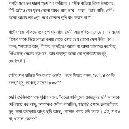
কথাটা মনে হল দারুণ পছন্দ হল রাজীবের। স্পীড বাড়িয়ে দিলো ঠাপানোর,
বীচি দুটোও যেন ফুলে গেলো আরও মাল ভরে। বলল, “তাই নাকি, বেবী?
আম্মা আমার ল্যাওড়া দেখে ফেললে তুমি রাগ করবে না?”
খাটের পায়া আঁকড়ে ধরে ঠাপ সামলাছে জেনি আর গুঙ্গিয়ে চলেছে। এর মধ্যে
নিজের মাকে নিয়ে নোংরা কথায় মেতে ওঠায় চরম নোংরা সেক্স উঠল ওর।
বলল, “নাআআ জান, কিসের আপত্তি? জানো না আম্মা আমাদের কতকিছু
শিখিয়েছে সেক্সের ব্যাপারে, আর তাছাড়া আম্মা তো দুলাভাইয়ের নুনু
দেখেছেই।”
রাজীব ঠাপ থামিয়ে দিল কথাটা শুনেই। চরম বিস্ময়ে বলল, “what?? কি
বলছ? নুনু দেখেছে মানে? how??
জেনি সেক্সিভাবে ঘাড় ঘুরিয়ে বলল, “ওদের হানিমুনের চোদাচুদির ছবি আম্মাকে
দেখিয়েছে বড় আপু, আমাকেও মেইল করেছিল, জানো? ওখানে দুলাভাইয়ের
নুনু চোষা অবস্থায় আপুর ছবি আছে, চোদোন খাবার ছবি আছে। এই, ঠাপাও
না, থামলে কেন??”