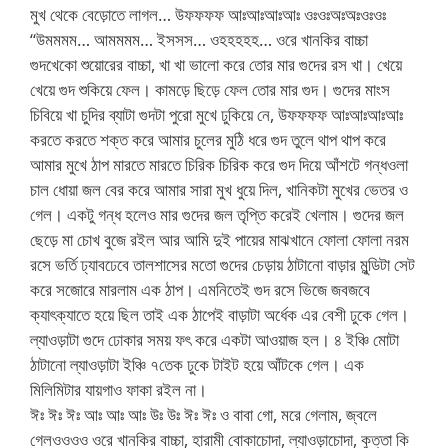
মুখ থেকে বেড়োতে লাগল… উফফফফ আঃআঃআঃআঃ ওঃওঃঅঃঅঃওঃওঃ
“উমমমম… আমমমম… ইসসস… ওহহহহহ… ওরে খানকির বাচ্চা
গুদখেকো শুয়োরের বাচ্চা, খা খা ভালো করে তোর মার গুদের রস খা। খেয়ে
খেয়ে গুদ শুকিয়ে ফেল। কামড়ে ছিড়ে ফেল তোর মার গুদ। গুদের মাংস
চিবিয়ে খা চুদির ব্যাটা গুদটা পুরো মুখে ঢুকিয়ে নে, উফফফফ আঃআঃআঃআঃ
করতে করতে শক্ত করে আমার চুলের মুঠি ধরে গুদ তুলে থাপ থাপ করে
আমার মুখে ঠাপ মারতে মারতে চিরিক চিরিক করে গুদ দিয়ে আঁশটে গন্ধওলা
চাল ধোয়া জল বের করে আমার সারা মুখ ধুয়ে দিল, খানিকটা মুখের ভেতর ও
গেল। একটু গন্ধ হলেও মার গুদের জল তৃপ্তি করেই খেলাম। গুদের জল
ছেড়ে মা চোখ বুজে রইল আর আমি দুই পায়ের মাঝখানে ফোলা ফোলা নরম
রসে ভর্তি ঢ্যাবঢেবে তালশাসের মতো গুদের চেড়ায় ঠাটানো বাড়ার মুন্ডিটা সেট
করে সজোরে মারলাম এক ঠাপ। এমনিতেই গুদ রসে ভিজে জবজবে
ক্যাৎক্যাতে হয়ে ছিল তাই এক ঠাপেই বাড়াটা অর্ধেক এর বেশী ঢুকে গেল।
ল্যাওড়াটা গুদে ঢোকার সময় ফৎ করে একটা আওয়াজ হল। ৪ ইঞ্চি মোটা
ঠাটানো ল্যাওড়াটা ইঞ্চি ৭তেক ঢুকে টাইট হয়ে আঁটকে গেল। এক
মিলিমিটার যায়গাও ফাকা রইল না।
ঈঃ ঈঃ ঈঃ আঃ আঃ আঃ উঃ উঃ ঈঃ ঈঃ ও বাবা গো, মরে গেলাম, জ্বলে
গেলওওওও ওরে খানকির বাচ্চা, হারামী বোকাচোদা, ল্যাওড়াচোদা, কুত্তা কি