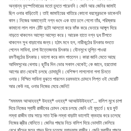
অন্যান্য বৃহস্পতিবারের মতো চুদতে পারেননি। জেনি আর জেনির জামাই
ছিল ওনার বাড়িতেই। তাই জামাইয়ের খাতিরে কোনো বয়ফ্রেন্ডকে ডাকেননি
কাল। নিজের অজান্তেই নগ্ন গুদে এক হাত চলে গেলো তাঁর, পরিষ্কার
কামানো লাল লাল ঠোঁট দুটো আলতো করে ফাঁক করে ভেতরে আঙ্গুল দিয়ে
নাড়তে থাকলেন আস্তে আস্তে করে। আরেক হাতে নগ্ন দুধ টিপতে
থাকলেন সুখ বাড়ানোর জন্য। হঠাৎ মনে হল, নারীকন্ঠের চিৎকার শুনতে
পেলেন সাবিনা, চাপা উত্তেজনার চিৎকার। যৌনসুখে তৃপ্তি পাওয়া
রমণীকন্ঠের চিৎকার। ভালো করে কান পাতলেন। কারা জানি মেতে আছে
আদিমসুখের খেলায়। ছুটির দিন ভোর সকাল থেকেই; কে জানে, হয়তোবা
আগের রাত থেকেই চলছে চোদাচুদি। বেশিক্ষণ লাগলোনা গলা চিনতে
ওনার। বিস্মিত সাবিনা বুঝতে পারলেন চরমভাবে চোদনে লিপ্ত ওই মেয়েটি
আর কেউ নয়, ওনার নিজের মেয়ে জেনি!!
“মমমমম আআহহহ্* উহহহ্* ওহহহ্* আআউউউহহহ”… বালিশ মুখে চাপা
দিয়ে নিজের স্বামী রাজীবের চোদন খেয়ে চলছে জেনি ওই মূহুর্তে। ছয় ফুট
লম্বা রাজীব তার সাড়ে সাত ইঞ্চি লম্বা বাড়াটা ভালোই ব্যবহার করে চলেছে
নিজের স্ত্রীর যোনিতে। জেনির পাছার নিচে বালিশ দিয়ে ভোদাটা কেলিয়ে
রেখে ষাঁড়ের মতন গাদন দিয়ে চলেছে হ্যান্ডসাম রাজীব। জেনি স্বামীর পাছার