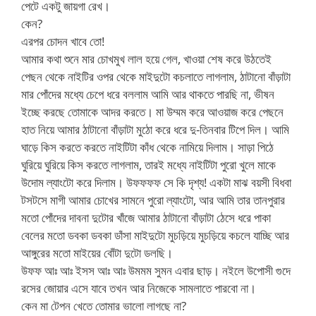
পেটে একটু জায়গা রেখ।
কেন?
এরপর চোদন খাবে তো!
আমার কথা শুনে মার চোখমুখ লাল হয়ে গেল, খাওয়া শেষ করে উঠতেই
পেছন থেকে নাইটির ওপর থেকে মাইদুটো কচলাতে লাগলাম, ঠাটানো বাঁড়াটা
মার পোঁদের মধ্যে চেপে ধরে বললাম আমি আর থাকতে পারছি না, ভীষন
ইচ্ছে করছে তোমাকে আদর করতে। মা উম্মম করে আওয়াজ করে পেছনে
হাত নিয়ে আমার ঠাটানো বাঁড়াটা মুঠো করে ধরে দু-তিনবার টিপে দিল। আমি
ঘাড়ে কিস করতে করতে নাইটিটা কাঁধ থেকে নামিয়ে দিলাম। সাড়া পিঠে
ঘুরিয়ে ঘুরিয়ে কিস করতে লাগলাম, তারই মধ্যে নাইটিটা পুরো খুলে মাকে
উদোম ল্যাংটো করে দিলাম। উফফফফ সে কি দৃশ্য! একটা মাঝ বয়সী বিধবা
টসটসে মাগী আমার চোখের সামনে পুরো ল্যাংটো, আর আমি তার তানপুরার
মতো পোঁদের দাবনা দুটোর খাঁজে আমার ঠাটানো বাঁড়াটা ঠেসে ধরে পাকা
বেলের মতো ডবকা ডবকা ডাঁসা মাইদুটো মুচড়িয়ে মুচড়িয়ে কচলে যাচ্ছি আর
আঙ্গুরের মতো মাইয়ের বোঁটা দুটো ডলছি।
উফফ আঃ আঃ ইসস আঃ আঃ উমমম সুমন এবার ছাড়। নইলে উপোসী গুদে
রসের জোয়ার এসে যাবে তখন আর নিজেকে সামলাতে পারবো না।
কেন মা টেপন খেতে তোমার ভালো লাগছে না?