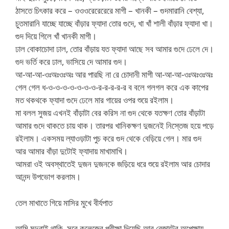
ঠাসতে চিৎকার করে – ওওওরেরেরেরে মাগী – খানকী – গুদমারানি বেশ্যা,
চুতমারানি যাচ্ছে যাচ্ছে বাঁড়ার ফ্যাদা তোর গুদে, খা খাঁ শালী বাঁড়ার ফ্যাদা খা।
গুদ দিয়ে গিলে খাঁ খানকী মাগী।
ঢাল বোকাচোদা ঢাল, তোর বাঁড়ায় যত ফ্যাদা আছে সব আমার গুদে ঢেলে দে।
গুদ ভর্তি করে ঢাল, ভাসিয়ে দে আমার গুদ।
আ-আ-আ-ওঃঅঃওঃঅঃ আর পারছি না রে চোদানী মাগী আ-আ-আ-ওঃঅঃওঃঅঃ
গেল গেল ধ-ও-ও-ও-ও-ও-ও-ও-র-র-র-র-র ব বলে গলগল করে এক কাপের
মত থকথকে ফ্যাদা গুদে ঢেলে মার গায়ের ওপর শুয়ে রইলাম।
মা বলল সুজয় এখনই বাঁড়াটা বের করিস না গুদ থেকে যতক্ষণ তোর বাঁড়াটা
আমার গুদে থাকতে চায় থাক। তারপর খানিকক্ষণ দুজনেই নিস্তেজ হয়ে পড়ে
রইলাম। একসময় ল্যাওড়াটা পুচ করে গুদ থেকে বেড়িয়ে গেল। মার গুদ
আর আমার বাঁড়া দুটোই ফ্যাদায় মাখামাখি।
আমরা ওই অবস্থাতেই দুজন দুজনকে জড়িয়ে ধরে শুয়ে রইলাম আর চোদার
আনন্দ উপভোগ করলাম।
তেল মাখাতে গিয়ে মাসির মুখে বীর্যপাত
আমি মদুরাই থাকি, সবে কলেজের পরীক্ষা দিয়েছি আর রেজাল্টের অপেক্ষায়