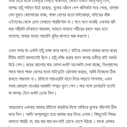
ফাক দিয়ে মাকে একদৃষ্টে দেখতে থাকলাম, কেমন একটা আলু-থালু বেশ,
কাপড় হাটু পর্যন্ত উঠে রয়েছে, বুকের আঁচল বেশ খানিকটা সরে গেছে, হাল্কা
মেদ যুক্ত কোমোরের ভাজ, পাকা বেলের মতো মাইজোড়া, মাইয়ের খাঁজ
এইসবের থেকে চোখ ফেরাতে পারছিলাম না। মনে মনে ভাবছি একবার যদি
মার শরীরটা চটকাতে পারতাম, ভাবতে ভাবতে শরীরের রক্ত গরম হতে
লাগলো, মাথার মধ্যে শয়তানি বুদ্ধি জাগতে শুরু করলো।
এমন সময় মা একটা হাটু ভাজ করে শুলো। বাইরে মেঘলা থাকার জন্য ঘরের
টিউব লাইট জালানোই ছিল। হাটু ভাঁজ করার ফলে কাপড় গুটিয়ে থাই অবধি
উঠে গেল। ঘরের আলোয় মার ফোলা গুদটা অনেকটা দেখা যাচ্ছে, নিঃশ্বাসের
সাথে সাথে পাকা বেলের মতো মাইদুটো ওঠানামা করছে, আমি নিজেকে ঠিক
রাখতে পারলাম না। ঠাটানো ল্যাওড়াটা হাতে নিয়ে নাড়তে লাগলাম, এমন
সময় জোড়াল হাওয়ায় দরজাটা শশব্দে খুলে গেল। মার সঙ্গে চোখাচখি হতেই
মা কাপড় টেনে গুদটা ঢেকে নিল।
আড়চোখে একবার আমার ঠাটানো বাড়াটার দিকে তাকিয়ে বুকের আঁচলটা ঠিক
করে নিল। আমি অপ্রস্তুত হয়ে আমার ঘরে ফিরে এলাম। কিছুতেই স্থির
থাকতে পারছি না, বার বার মার গুদ-মাই চোখে ভেসে উঠছে। মাকে চোদার