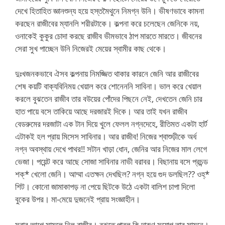
দেখে হিতাহিত জ্ঞানশুন্য হয়ে হস্তমৈথুনে নিমগ্ন উনি। ভীষণভাবে কামনা
করছেন রাজীবের ম্যানলি শরীরটাকে। কল্পনা করে চলেছেন জেনিকে নয়,
ওনাকেই কুকুর চোদা করছে রাজীব ভীমভাবে ঠাপ মারতে মারতে। জীবনের
সেরা সুখ পাচ্ছেন উনি নিজেরই মেয়ের স্বামীর কাছ থেকে।
দুঃখজনকভাবে ঐসব কল্পনায় নিমজ্জিত থাকার কারনে জেনি আর রাজীবের
শেষ কয়টি বাক্যবিনিময় খেয়াল করে শোনেননি সাবিনা। ভাল করে খেয়াল
করলে বুঝতেন রাজীব তার বউয়ের পোঁদের পিছনে নেই, দেখতেন জেনি চার
হাত পায়ে বসে তাকিয়ে আছে দরজারই দিকে। আর তাই যখন রাজীব
বেডরুমের দরজাটা এক টান দিয়ে খুলে ফেলল নগ্নদেহে, রীতিমত একটা হার্ট
এটাকই হল প্রায় মিসেস সাবিনার। আর রাজীব! নিজের শ্বাশুড়ীকে অর্ধ
নগ্ন অবস্থায় দেখে পাথর!! সটান খাড়া ধোন, জেনির আর নিজের মাল লেগে
ভেজা। পয়েন্ট করে আছে সোজা সাবিনার নাভী বরাবর। বিছানায় বসে প্রচন্ড
শক্* খেলো জেনি। আম্মা এতক্ষন দেখছিল? নগ্ন হয়ে গুদ ডলছিল?? ওহ্*
শিট। কোনো জামাকাপড় না পেয়ে ছিটকে উঠে একটা বালিশ চাপা দিলো
বুকের উপর। মা-মেয়ে দুজনেই প্রায় সংজ্ঞাহীন।
সবার আগে সামলে নিল রাজীব। বুঝতে পারল কি দারুণ সুযোগ তার সামনে।