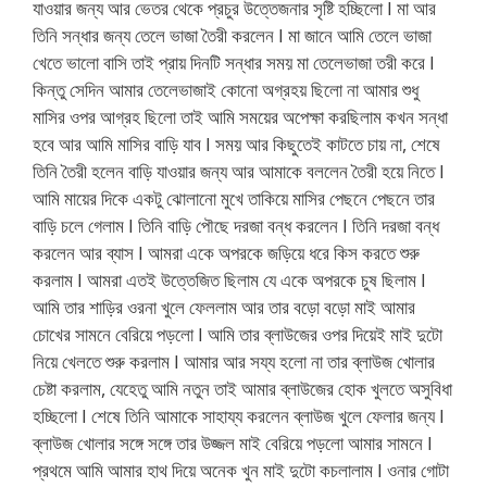
যাওয়ার জন্য আর ভেতর থেকে প্রচুর উত্তেজনার সৃষ্টি হচ্ছিলো I মা আর
তিনি সন্ধার জন্য তেলে ভাজা তৈরী করলেন I মা জানে আমি তেলে ভাজা
খেতে ভালো বাসি তাই প্রায় দিনটি সন্ধার সময় মা তেলেভাজা তরী করে I
কিন্তু সেদিন আমার তেলেভাজাই কোনো অগ্রহয় ছিলো না আমার শুধু
মাসির ওপর আগ্রহ ছিলো তাই আমি সময়ের অপেক্ষা করছিলাম কখন সন্ধা
হবে আর আমি মাসির বাড়ি যাব I সময় আর কিছুতেই কাটতে চায় না, শেষে
তিনি তৈরী হলেন বাড়ি যাওয়ার জন্য আর আমাকে বললেন তৈরী হয়ে নিতে I
আমি মায়ের দিকে একটু ঝোলানো মুখে তাকিয়ে মাসির পেছনে পেছনে তার
বাড়ি চলে গেলাম I তিনি বাড়ি পৌছে দরজা বন্ধ করলেন I তিনি দরজা বন্ধ
করলেন আর ব্যাস I আমরা একে অপরকে জড়িয়ে ধরে কিস করতে শুরু
করলাম I আমরা এতই উত্তেজিত ছিলাম যে একে অপরকে চুষ ছিলাম I
আমি তার শাড়ির ওরনা খুলে ফেললাম আর তার বড়ো বড়ো মাই আমার
চোখের সামনে বেরিয়ে পড়লো I আমি তার ব্লাউজের ওপর দিয়েই মাই দুটো
নিয়ে খেলতে শুরু করলাম I আমার আর সয্য হলো না তার ব্লাউজ খোলার
চেষ্টা করলাম, যেহেতু আমি নতুন তাই আমার ব্লাউজের হোক খুলতে অসুবিধা
হচ্ছিলো I শেষে তিনি আমাকে সাহায্য করলেন ব্লাউজ খুলে ফেলার জন্য I
ব্লাউজ খোলার সঙ্গে সঙ্গে তার উজ্জল মাই বেরিয়ে পড়লো আমার সামনে I
প্রথমে আমি আমার হাথ দিয়ে অনেক খুন মাই দুটো কচলালাম I ওনার গোটা