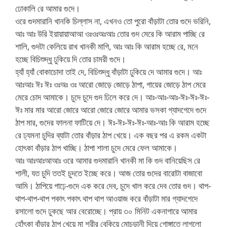
ঢোকালি রে আমার গুদে।
ওরে গুদমারানি খানকি চিল্লাস না, এখনও তো পুরো বাঁড়াটা তোর গুদে ভরিনি,
আঃ আঃ উরি ইয়ায়ায়াআআ ওঃওঃঅঃআঃ তোর গুদ মেরে কি আরাম পাচ্ছি রে
শালি, গুদটা কেলিয়ে রাখ খানকী মাগি, আঃ আঃ কি আরাম হচ্ছে রে, মনে
হচ্ছে বিচিশুদ্ধু ঢুকিয়ে দি তোর চামরী গুদে।
হ্যাঁ হ্যাঁ বোকাচোদা তাই দে, বিচিশুদ্ধু বাঁড়াটা ঢুকিয়ে দে আমার গুদে। আঃ
আঃআঃ ঈঃ ঈঃ ওঃঅঃ ওঃ আরো জোড়ে জোড়ে ঠাপা, গায়ের জোড়ে ঠাপ মেরে
মেরে চোদ আমাকে। চুদে চুদে গুদ ঢিলে করে দে। আঃ-আঃ-আঃ-ঈঃ-ঈঃ-ঈঃ-
ঈঃ মার মার আরো জোরে আরো জোরে জোরে আমার ভসকা গ্যাদগেদে গুদে
ঠাপ মার, গুদের ফালনা ফাটিয়ে দে। ঈঃ-ঈঃ-ঈঃ-ঈঃ-আঃ-আঃ কি আরাম হচ্ছে
রে ঢ্যমনা চুদির ব্যাটা তোর বাঁড়ার ঠাপ খেয়ে। এক বছর পর এ রকম একটা
হোৎকা বাঁড়ার ঠাপ খাচ্ছি। ঠাপা শালা চুদে মেরে ফেল আমাকে।
আঃ আঃআঃআআঃ ওরে আমার গুদমারানি খানকী মা কি গুদ বানিয়েছিস রে
শালী, যত চুদি ততই চুদতে ইচ্ছে করে। আজ তোর গুদের বারোটা বাজাবো
আমি। ঠাপিয়ে গাঢ়ে-গুদে এক করে দেব, চুদে খাল করে দেব তোর গুদ। থাপ-
থাপ-থাপ-থাপ পকাৎ পকাৎ থাপ থাপ আওয়াজ করে বাঁড়াটা মার গ্যাদগেদে
রসালো গুদে ঢুকছে আর বেরোচ্ছে। প্রায় ৩০ মিনিট একনাগারে আমার
হোঁৎকা বাঁড়ার ঠাপ খেয়ে মা শরীর বেকিয়ে মোচড়ানী দিয়ে গোঙ্গাতে লাগলো