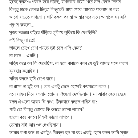
ইচ্ছে ক্রমশঃ প্রবল হয়ে উঠছে, তখনকার মতো খিঁচে মাল ফেলে দিলাম
কিন্তু মাকে চোদার চিন্তা কিছুতেই মাথা থেকে নামাতে পারলাম না বরং
আরো বাড়তে লাগলো। খানিকক্ষণ পর মা আমার ঘরে এসে আমাকে সরাসরি
প্রশ্ন করলো…
সুজয় দরজার বাইরে দাঁড়িয়ে লুকিয়ে লুকিয়ে কি দেখছিলি?
কই কিছু না তো!
তাহলে চোখে চোখ পড়তে তুই চলে এলি কেন?
না মানে… এমনি।
সত্যি করে বল কি দেখেছিস, না হলে বাবাকে বলব যে তুই আমার সঙ্গে খারাপ
ব্যবহার করেছিস।
সত্যি বললে তুমি রেগে যাবে।
না রাগব না তুই বল। বেশ একটু হেসে হেসেই কথাগুলো বলল।
মনে সাহস নিয়ে বললাম তোমার ঐগুলো দেখছিলাম। মা আবার হেসে হেসে
বলল ঐগুলো আবার কি কথা, ঠিকভাবে বলতে পারিস না?
পারি তো কিন্তু তোমার কি শুনতে ভালো লাগবে?
ভালো করে বললে নিশ্চই ভালো লাগবে।
তোমার মাই আর গুদ দেখছিলাম।
আমার কথা শুনে মা একটুও বিরক্ত হল না বরং একটু হেসে বলল আমি স্নান