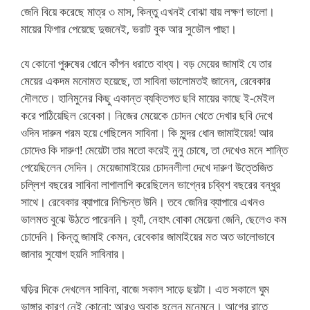
জেনি বিয়ে করেছে মাত্র ৩ মাস, কিন্তু এখনই বোঝা যায় লক্ষণ ভালো।
মায়ের ফিগার পেয়েছে দুজনেই, ভরাট বুক আর সুডৌল পাছা।
যে কোনো পুরুষের ধোনে কাঁপন ধরাতে বাধ্য। বড় মেয়ের জামাই যে তার
মেয়ের একদম মনোমত হয়েছে, তা সাবিনা ভালোমতই জানেন, রেবেকার
দৌলতে। হানিমুনের কিছু একান্ত ব্যক্তিগত ছবি মায়ের কাছে ই-মেইল
করে পাঠিয়েছিল রেবেকা। নিজের মেয়েকে চোদন খেতে দেখার ছবি দেখে
ওদিন দারুন গরম হয়ে গেছিলেন সাবিনা। কি সুন্দর ধোন জামাইয়ের! আর
চোদেও কি দারুণ! মেয়েটা তার মতো করেই নুনু চোষে, তা দেখেও মনে শান্তি
পেয়েছিলেন সেদিন। মেয়েজামাইয়ের চোদনলীলা দেখে দারুণ উত্তেজিত
চল্লিশ বছরের সাবিনা লাগালাগি করেছিলেন ভাগ্নের চব্বিশ বছরের বন্ধুর
সাথে। রেবেকার ব্যাপারে নিশ্চিন্ত উনি। তবে জেনির ব্যাপারে এখনও
ভালমত বুঝে উঠতে পারেননি। হ্যাঁ, নেহাৎ বোকা মেয়েনা জেনি, ছেলেও কম
চোদেনি। কিন্তু জামাই কেমন, রেবেকার জামাইয়ের মত অত ভালোভাবে
জানার সুযোগ হয়নি সাবিনার।
ঘড়ির দিকে দেখলেন সাবিনা, বাজে সকাল সাড়ে ছয়টা। এত সকালে ঘুম
ভাঙ্গার কারণ নেই কোনো; আরও অবাক হলেন মনেমনে। আগের রাতে