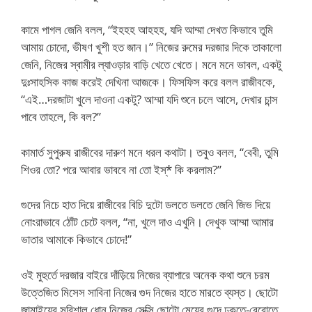
কামে পাগল জেনি বলল, “ইহহহ আহহহ, যদি আম্মা দেখত কিভাবে তুমি
আমায় চোদো, ভীষণ খুশী হত জান।” নিজের রুমের দরজার দিকে তাকালো
জেনি, নিজের স্বামীর ল্যাওড়ার বাড়ি খেতে খেতে। মনে মনে ভাবল, একটু
দুঃসাহসিক কাজ করেই দেখিনা আজকে। ফিসফিস করে বলল রাজীবকে,
“এই…দরজাটা খুলে দাওনা একটু? আম্মা যদি শুনে চলে আসে, দেখার চান্স
পাবে তাহলে, কি বল?”
কামার্ত সুপুরুষ রাজীবের দারুণ মনে ধরল কথাটা। তবুও বলল, “বেবী, তুমি
শিওর তো? পরে আবার ভাববে না তো ইস্* কি করলাম?”
গুদের নিচে হাত দিয়ে রাজীবের বিচি দুটো ডলতে ডলতে জেনি জিভ দিয়ে
নোংরাভাবে ঠোঁট চেটে বলল, “না, খুলে দাও এখুনি। দেখুক আম্মা আমার
ভাতার আমাকে কিভাবে চোদে!”
ওই মুহুর্তে দরজার বাইরে দাঁড়িয়ে নিজের ব্যাপারে অনেক কথা শুনে চরম
উত্তেজিত মিসেস সাবিনা নিজের গুদ নিজের হাতে মারতে ব্যস্ত। ছোটো
জামাইয়ের সুবিশাল ধোন নিজের সেক্সি ছোটো মেয়ের গুদে ঢুকতে-বেরোতে