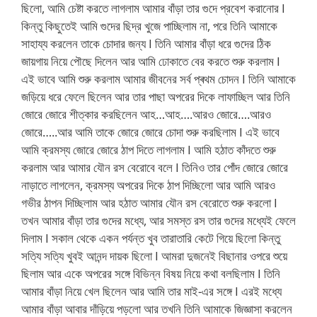
ছিলো, আমি চেষ্টা করতে লাগলাম আমার বাঁড়া তার গুদে প্রবেশ করানোর I
কিন্তু কিছুতেই আমি গুদের ছিদ্র খুজে পাচ্ছিলাম না, পরে তিনি আমাকে
সাহায্য করলেন তাকে চোদার জন্য I তিনি আমার বাঁড়া ধরে গুদের ঠিক
জায়গায় নিয়ে পৌছে দিলেন আর আমি ঢোকাতে বের করতে শুরু করলাম I
এই ভাবে আমি শুরু করলাম আমার জীবনের সর্ব প্ৰথম চোদন I তিনি আমাকে
জড়িয়ে ধরে ফেলে ছিলেন আর তার পাছা অপরের দিকে লাফাচ্ছিল আর তিনি
জোরে জোরে শীত্কার করছিলেন আহ…আহ….আরও জোরে….আরও
জোরে…..আর আমি তাকে জোরে জোরে চোদা শুরু করছিলাম I এই ভাবে
আমি ক্রমস্য জোরে জোরে ঠাপ দিতে লাগলাম I আমি হঠাত কাঁদতে শুরু
করলাম আর আমার যৌন রস বেরোবে বলে I তিনিও তার পোঁদ জোরে জোরে
নাড়াতে লাগলেন, ক্রমস্য অপরের দিকে ঠাপ দিচ্ছিলো আর আমি আরও
গভীর ঠাপন দিচ্ছিলাম আর হঠাত আমার যৌন রস বেরোতে শুরু করলো I
তখন আমার বাঁড়া তার গুদের মধ্যে, আর সমস্ত রস তার গুদের মধ্যেই ফেলে
দিলাম I সকাল থেকে একন পর্যন্ত খুব তারাতারি কেটে গিয়ে ছিলো কিন্তু
সত্যি সত্যি খুবই আনন্দ দায়ক ছিলো I আমরা দুজনেই বিছানার ওপরে শুয়ে
ছিলাম আর একে অপরের সঙ্গে বিভিন্ন বিষয় নিয়ে কথা বলছিলাম I তিনি
আমার বাঁড়া নিয়ে খেল ছিলেন আর আমি তার মাই-এর সঙ্গে I এরই মধ্যে
আমার বাঁড়া আবার দাঁড়িয়ে পড়লো আর তখনি তিনি আমাকে জিজ্ঞাসা করলেন