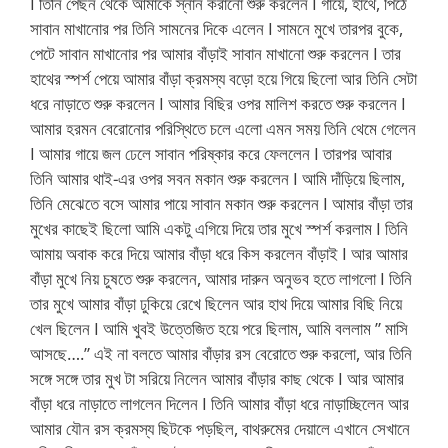
I তিনি পেছন থেকে আমাকে স্নান করানো শুরু করলেন I গায়ে, হাথে, পিঠে
সাবান মাখানোর পর তিনি সামনের দিকে এলেন I সামনে মুখে তারপর বুকে,
পেটে সাবান মাখানোর পর আমার বাঁড়াই সাবান মাখানো শুরু করলেন I তার
হাথের স্পর্শ পেয়ে আমার বাঁড়া ক্রমস্য বড়ো হয়ে গিয়ে ছিলো আর তিনি সেটা
ধরে নাড়াতে শুরু করলেন I আমার বিছির ওপর মালিশ করতে শুরু করলেন I
আমার হরমন বেরোনোর পরিস্থিতে চলে এলো এমন সময় তিনি থেমে গেলেন
I আমার গায়ে জল ঢেলে সাবান পরিষ্কার করে ফেললেন I তারপর আবার
তিনি আমার থাই-এর ওপর সবন মকান শুরু করলেন I আমি দাঁড়িয়ে ছিলাম,
তিনি মেঝেতে বসে আমার পায়ে সাবান মকান শুরু করলেন I আমার বাঁড়া তার
মুখের কাছেই ছিলো আমি একটু এগিয়ে দিয়ে তার মুখে স্পর্শ করলাম I তিনি
আমায় অবাক করে দিয়ে আমার বাঁড়া ধরে কিস করলেন বাঁড়াই I আর আমার
বাঁড়া মুখে নিয় চুষতে শুরু করলেন, আমার দারুন অনুভব হতে লাগলো I তিনি
তার মুখে আমার বাঁড়া ঢুকিয়ে রেখে ছিলেন আর হাথ দিয়ে আমার বিছি নিয়ে
খেল ছিলেন I আমি খুবই উত্তেজিত হয়ে পরে ছিলাম, আমি বললাম ” মাসি
আসছে….” এই না বলতে আমার বাঁড়ার রস বেরোতে শুরু করলো, আর তিনি
সঙ্গে সঙ্গে তার মুখ টা সরিয়ে নিলেন আমার বাঁড়ার কাছ থেকে I আর আমার
বাঁড়া ধরে নাড়াতে লাগলেন দিলেন I তিনি আমার বাঁড়া ধরে নাড়াচ্ছিলেন আর
আমার যৌন রস ক্রমস্য ছিটকে পড়ছিল, বাথরুমের দেয়ালে এখানে সেখানে