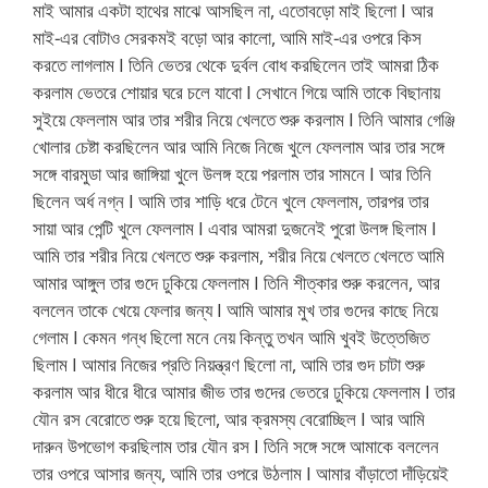
মাই আমার একটা হাথের মাঝে আসছিল না, এতোবড়ো মাই ছিলো I আর
মাই-এর বোটাও সেরকমই বড়ো আর কালো, আমি মাই-এর ওপরে কিস
করতে লাগলাম I তিনি ভেতর থেকে দুর্বল বোধ করছিলেন তাই আমরা ঠিক
করলাম ভেতরে শোয়ার ঘরে চলে যাবো I সেখানে গিয়ে আমি তাকে বিছানায়
সুইয়ে ফেললাম আর তার শরীর নিয়ে খেলতে শুরু করলাম I তিনি আমার গেঞ্জি
খোলার চেষ্টা করছিলেন আর আমি নিজে নিজে খুলে ফেললাম আর তার সঙ্গে
সঙ্গে বারমুডা আর জাঙ্গিয়া খুলে উলঙ্গ হয়ে পরলাম তার সামনে I আর তিনি
ছিলেন অর্ধ নগ্ন I আমি তার শাড়ি ধরে টেনে খুলে ফেললাম, তারপর তার
সায়া আর পেন্টি খুলে ফেললাম I এবার আমরা দুজনেই পুরো উলঙ্গ ছিলাম I
আমি তার শরীর নিয়ে খেলতে শুরু করলাম, শরীর নিয়ে খেলতে খেলতে আমি
আমার আঙ্গুল তার গুদে ঢুকিয়ে ফেললাম I তিনি শীত্কার শুরু করলেন, আর
বললেন তাকে খেয়ে ফেলার জন্য I আমি আমার মুখ তার গুদের কাছে নিয়ে
গেলাম I কেমন গন্ধ ছিলো মনে নেয় কিন্তু তখন আমি খুবই উত্তেজিত
ছিলাম I আমার নিজের প্রতি নিয়ন্ত্রণ ছিলো না, আমি তার গুদ চাটা শুরু
করলাম আর ধীরে ধীরে আমার জীভ তার গুদের ভেতরে ঢুকিয়ে ফেললাম I তার
যৌন রস বেরোতে শুরু হয়ে ছিলো, আর ক্রমস্য বেরোচ্ছিল I আর আমি
দারুন উপভোগ করছিলাম তার যৌন রস I তিনি সঙ্গে সঙ্গে আমাকে বললেন
তার ওপরে আসার জন্য, আমি তার ওপরে উঠলাম I আমার বাঁড়াতো দাঁড়িয়েই