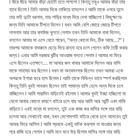
I ধীরে ধীরে আমার বাঁড়া ছোটো হতে লাগলো I কিন্তু তবুও আমার বাঁড়া তার
হাথে ছিলো I তিনি আমার দিকে তাকিয়ে হাসলেন I আমি তাকে ওপরে তুলে
তার মাই দুটো ধরলাম, তার শাড়ির মধ্যে দিয়ে দেখা যাচ্ছিলো I কিছুক্ষণের
জন্য তিনি আমাকে টিপতে দিলেন I যখন আমি বেশি জোরে জোরে টিপতে
লাগলাম আর তার ব্লাউজ খুলতে গেলাম তখন তিনি আমাকে বাধা দিলেন,
বললেন আমার মা এসে যেতে পারেন, “অন্য কোনো দিন, ঠিক আছে…?” I
তারপর আমাকে বাথরুমে ছেড়ে দিয়ে রান্না হরে চলে গেলেন কফি তৈরী করার
জন্য I এবার আমি দরজার ঘন্টির আওয়াজ শুনতে পেলাম I আমার মা ফিরে
এসে ছিলেন এতক্ষণে…. মা আমার জল খাবার আমাকে দিলেন আর মাসি
মাকে সাহায্য কর ছিলেন I যখন মা অন্যমনস্ক ছিলেন তখন আমরা একে
অপরকে ইশারা করে হাস ছিলাম I আমি তাকে বিভিন্ন ভাবে স্পর্শ করছিলাম
কিন্তু তিনি খুবই সাবধান ছিলেন তাই সামান্য হাসি হেসে অন্য দিকে চলে
যাচ্ছিলেন I আমি সারাদিন বাড়িতেই রইলাম I আমার খুবই ইচ্ছা হচ্ছিলো মা
যেনো আবার কোনো কারণে বাইরে চলে যায় আর আমি আর আন্টি একা থাকি
বাড়িতে I এরই মধ্যে মা বললেন, তুই এক কাজ কর মাসির সঙ্গে তার বাড়ি
চলেযা আর সেখানেই থাক, যখন মেশোমশাই বাইরে থেকে চলে আসবেন তুই
আবার ফিরে আসিস I আমি প্রথমে একটু নাটক করলাম না যাওয়ার জন্য
পরে রাজি হয়ে গেলাম I আমি মনে মনে উড় ছিলাম মাসির সঙ্গে তার বাড়ি