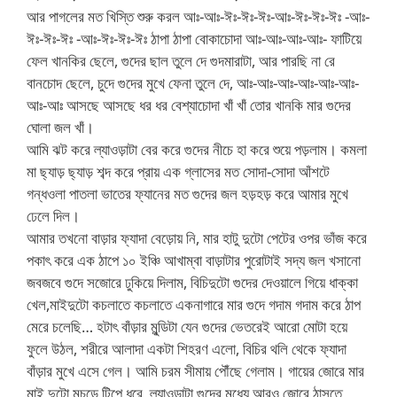
আর পাগলের মত খিস্তি শুরু করল আঃ-আঃ-ঈঃ-ঈঃ-ঈঃ-আঃ-ঈঃ-ঈঃ-ঈঃ -আঃ-
ঈঃ-ঈঃ-ঈঃ -আঃ-ঈঃ-ঈঃ-ঈঃ ঠাপা ঠাপা বোকাচোদা আঃ-আঃ-আঃ-আঃ- ফাটিয়ে
ফেল খানকির ছেলে, গুদের ছাল তুলে দে গুদমারাটা, আর পারছি না রে
বানচোদ ছেলে, চুদে গুদের মুখে ফেনা তুলে দে, আঃ-আঃ-আঃ-আঃ-আঃ-আঃ-
আঃ-আঃ আসছে আসছে ধর ধর বেশ্যাচোদা খাঁ খাঁ তোর খানকি মার গুদের
ঘোলা জল খাঁ।
আমি ঝট করে ল্যাওড়াটা বের করে গুদের নীচে হা করে শুয়ে পড়লাম। কমলা
মা ছ্যাড় ছ্যাড় শব্দ করে প্রায় এক গ্লাসের মত সোদা-সোদা আঁশটে
গন্ধওলা পাতলা ভাতের ফ্যানের মত গুদের জল হড়হড় করে আমার মুখে
ঢেলে দিল।
আমার তখনো বাড়ার ফ্যাদা বেড়োয় নি, মার হাটু দুটো পেটের ওপর ভাঁজ করে
পকাৎ করে এক ঠাপে ১০ ইঞ্চি আখাম্বা বাড়াটার পুরোটাই সদ্য জল খসানো
জবজবে গুদে সজোরে ঢুকিয়ে দিলাম, বিচিদুটো গুদের দেওয়ালে গিয়ে ধাক্কা
খেল,মাইদুটো কচলাতে কচলাতে একনাগারে মার গুদে গদাম গদাম করে ঠাপ
মেরে চলেছি… হটাৎ বাঁড়ার মুন্ডিটা যেন গুদের ভেতরেই আরো মোটা হয়ে
ফুলে উঠল, শরীরে আলাদা একটা শিহরণ এলো, বিচির থলি থেকে ফ্যাদা
বাঁড়ার মুখে এসে গেল। আমি চরম সীমায় পৌঁছে গেলাম। গায়ের জোরে মার
মাই দুটো মুচড়ে টিপে ধরে, ল্যাওড়াটা গুদের মধ্যে আরও জোরে ঠাসতে