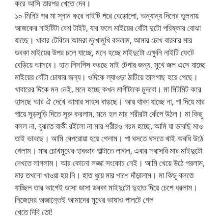
করে আসি তারপর খেতে দেব।
১০ মিনিট পর মা স্নান করে নাইটি পরে বেড়োলো, অন্যান্য দিনের তুলনায়
আজকের নাইটিটা বেশ টাইট, যার ফলে মাইয়ের বোঁটা দুটো পরিষ্কার বোঝা
যাচ্ছে। খাবার টেবিলে আমরা মুখোমুখি বসলাম, আমার চোখ বারবার মার
ডবকা মাইয়ের উপর চলে যাচ্ছে, মনে হচ্ছে মাইদুটো এক্ষুনি নাইটি ফেটে
বেড়িয়ে আসবে। হাত নিসপিস করছে মাই টেপার জন্য, মুখে জল এসে যাচ্ছে
মাইয়ের বোঁটা চোষার জন্য। ওদিকে ল্যাওড়া ঠাটিয়ে তালগাছ হয়ে গেছে।
খাবারের দিকে মন নেই, মনে হচ্ছে কখন মাগীটাকে চুদবো। মা মিটমিট করে
হাসছে আর ঐ দেখে আমার সাহস বাড়ছে। আর থাকা যাচ্ছে না, পা দিয়ে মার
পায়ে সুড়সুড়ি দিতে সুরু করলাম, মনে হল মার শরীরটা কেঁপে উঠল। মা কিছু
বলল না, বুঝতে বাকী রইলো না মার শরীরও গরম হচ্ছে, আমি যা ভাবছি মাও
তাই ভাবছে। আমি বেপরোয়া হয়ে গেলাম। পা ঘসতে ঘসতে থাই অবধি উঠে
গেলাম। মার চোখমুখের হাবভাব পাল্টাতে লাগল, এবার সরাসরি মার মাইদুটো
দেখতে লাগলাম। আর কোনো লজ্জা সংকোচ নেই। আমি খেয়ে উঠে পরলাম,
মার তখনো খাওয়া হয় নি। হাত ধুয়ে মার পাশে দাঁড়ালাম। মা কিছু বলতে
যাচ্ছিল তার আগেই ডাসা ডাসা ডবকা মাইদুটো দুহাত দিয়ে চেপে ধরলাম।
নিজেদের অজান্তেই আমাদের মুখের ভাষাও পালটে গেল
খেতে দিবি তো!