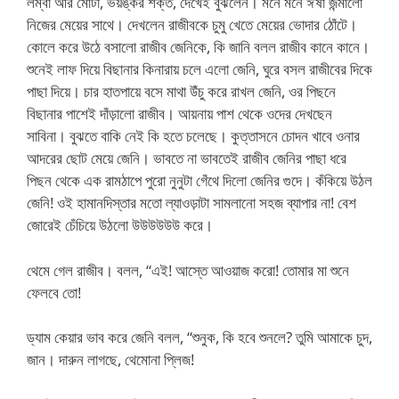
লম্বা আর মোটা, ভয়ঙ্কর শক্ত, দেখেই বুঝলেন। মনে মনে ঈর্ষা জন্মালো
নিজের মেয়ের সাথে। দেখলেন রাজীবকে চুমু খেতে মেয়ের ভোদার ঠোঁটে।
কোলে করে উঠে বসালো রাজীব জেনিকে, কি জানি বলল রাজীব কানে কানে।
শুনেই লাফ দিয়ে বিছানার কিনারায় চলে এলো জেনি, ঘুরে বসল রাজীবের দিকে
পাছা দিয়ে। চার হাতপায়ে বসে মাথা উঁচু করে রাখল জেনি, ওর পিছনে
বিছানার পাশেই দাঁড়ালো রাজীব। আয়নায় পাশ থেকে ওদের দেখছেন
সাবিনা। বুঝতে বাকি নেই কি হতে চলেছে। কুত্তাসনে চোদন খাবে ওনার
আদরের ছোট মেয়ে জেনি। ভাবতে না ভাবতেই রাজীব জেনির পাছা ধরে
পিছন থেকে এক রামঠাপে পুরো নুনুটা গেঁথে দিলো জেনির গুদে। কঁকিয়ে উঠল
জেনি! ওই হামানদিস্তার মতো ল্যাওড়াটা সামলানো সহজ ব্যাপার না! বেশ
জোরেই চেঁচিয়ে উঠলো উউউউউউ করে।
থেমে গেল রাজীব। বলল, “এই! আস্তে আওয়াজ করো! তোমার মা শুনে
ফেলবে তো!
ড্যাম কেয়ার ভাব করে জেনি বলল, “শুনুক, কি হবে শুনলে? তুমি আমাকে চুদ,
জান। দারুন লাগছে, থেমোনা প্লিজ!