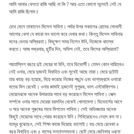
আমি আবার খেলতে রাজি আছি না কি ? আর এতে কোনো সন্দেহই নেই যে
আমি রাজি ছিলাম I
চোখ মেলে তাকালেন মিসেস সাবিনা। পর্দার উপর সকালের রোদের সোনালী
আলোর খেলা যে কারো মন ভালো করে দেবার কথা। কিন্তু মিসেস সাবিনার
মনের ভেতর অস্থিরতা। কিছুক্ষণ সময় নিলেন উনি, নিজেকে ধাতস্থ
করতে। আজ শুক্রবার, ছুটির দিন, অফিস নেই, তবে কিসের অস্থিরতা?
পয়তাল্লিশ বছরে দুই মেয়ের মা উনি, তবে ডিভোর্সী। তেমন কোন দায়িত্বও
নেই ওনার, মেয়ে দুজনই বিবাহিত এবং সুখেই আছে তারা। মেয়ে দুটোই
তার কাছে বড় হয়েছে, বিয়ে করেছে নিজের পছন্দে এবং ভাগ্যক্রমে ওনারো
মতের মিল রেখেই। ওনার জামাই দুজনেই সুপুরূষ, ভাল এস্ট্যাব্লিশড।
মেয়েদেরকে অনেক উদারতার সাথে বড় করেছেন মিসেস সাবিনা। সেক্স
সর্ম্পকে ওনার সাথে মেয়েরা বয়সন্ধি থেকেই খোলামেলা। ডিভোর্সের আগে
ও পরে অনেক পুরুষের সাথে মিশতেন সাবিনা। সেই অভিজ্ঞতার অনেক
কিছুই মেয়েদের সাথে শেয়ার করেছেন উনি। শিখিয়েছেনও নেহাৎ কম না।
যতদূর বুঝেছেন, সেই শিক্ষা কাজে দিয়েছে ভালোই। বড় মেয়ে রেবেকা ৪
বছর বিবাহিত এবং ৫ মাসের সন্তানসম্ভবা। ছোট মেয়ে জেনিফার ওরফে