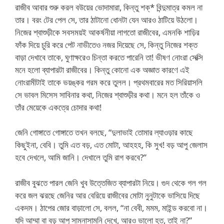
রাজীব আবার শুরু করল বউয়ের ভোদামারা, কিন্তু শক্* বিন্দুমাত্র কমল না
তার। বরং টের পেল সে, তার ঠাটানো ধোনটা যেন আরও ঠাটিয়ে উঠলো।
নিজের শ্বাশুড়ীকে সবসময়ই আকর্ষনীয়া লাগতো রাজীবের, এমনকি শাড়ির
ফাঁক দিয়ে চুরি করে পেট নাভীতেও নজর দিয়েছে সে, কিন্তু নিজের শক্ত
বাড়া দেখাবে তাকে, ঘুণাক্ষরেও চিন্তা করতে পারেনি তা! ভীষণ নোংরা সেক্সি
মনে হলো ব্যাপারটা রাজীবের। কিন্তু কোনো এক অজ্ঞাত কারণে এই
নোংরামীটাই তাকে ভয়ঙ্কর গরম করে তুলল। প্রথমবারের মত সিরিয়াসলি
সে ভাবল মিসেস সাবিনার কথা, নিজের শ্বাশুড়ীর কথা। মনে হল তাঁকে ও
তাঁর মেয়েকে একত্রে চোদার কথা!
জেনি গোঙ্গাতে গোঙ্গাতে তখন বলছে, “দুলাভাই তোমার ল্যাওড়ার কাছে
কিছুইনা, বেবি। তুমি এত বড়, এত মোটা, আহহহ, কি সুখ! বড় আপু জেলাস
হবে দেখলে, আমি জানি। দেখালে তুমি রাগ করবে?”
রাজীব বুঝতে পারল জেনি খুব উত্তেজিত ব্যাপারটা নিয়ে। গুদ থেকে গল গল
করে জল ঝরছে জেনির আর বেরিয়ে রাজীবের মোটা নুনুটাকে ভাসিয়ে দিছে
একদম। ঠাপের জোর বাড়ালো সে, বলল, “না বেবী, মমম, মাইন্ড করবো না।
যদি আম্মা বা বড় আপু সামনাসামনি দেখে, আরও ভালো হত, তাই না?”