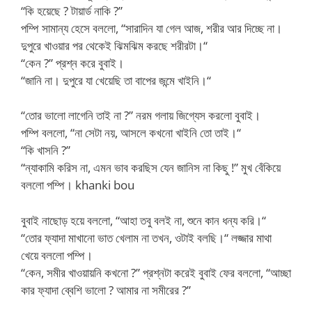
“কি হয়েছে ? টায়ার্ড নাকি ?”
পম্পি সামান্য হেসে বললো, “সারাদিন যা গেল আজ, শরীর আর দিচ্ছে না।
দুপুরে খাওয়ার পর থেকেই ঝিমঝিম করছে শরীরটা।“
“কেন ?” প্রশ্ন করে বুবাই।
“জানি না। দুপুরে যা খেয়েছি তা বাপের জন্মে খাইনি।“
“তোর ভালো লাগেনি তাই না ?” নরম গলায় জিগ্যেস করলো বুবাই।
পম্পি বললো, “না সেটা নয়, আসলে কখনো খাইনি তো তাই।“
“কি খাসনি ?”
“ন্যাকামি করিস না, এমন ভাব করছিস যেন জানিস না কিছু !” মুখ বেঁকিয়ে
বললো পম্পি। khanki bou
বুবাই নাছোড় হয়ে বললো, “আহা তবু বলই না, শুনে কান ধন্য করি।“
“তোর ফ্যাদা মাখানো ভাত খেলাম না তখন, ওটাই বলছি।“ লজ্জার মাথা
খেয়ে বললো পম্পি।
“কেন, সমীর খাওয়ায়নি কখনো ?” প্রশ্নটা করেই বুবাই ফের বললো, “আচ্ছা
কার ফ্যাদা ব্বেশি ভালো ? আমার না সমীরের ?”