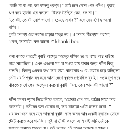
“জানি না যা তো, যত ফালতু প্রশ্ন।“ উঠে চলে যেতে গেল পম্পি। বুবাই
ঝপ করে হাতটা ধরে বললো, “উফফ উঠছিস কেন, বল না।“
“তোরটা, তোরটা বেশি ভালো। হয়েছে এবার ?” বলে যেন হাঁপ ছাড়লো
পম্পি।
বুবাই অবশ্য এত সহজে ছাড়ার পাত্র নয়। ও আবার জিগ্যেস করলো,
“কেন, আমারটা কেন ভালো ?” khanki bou
কথা বলতে বলতেই বুবাই আস্তে আস্তে পম্পির দুধের ওপর আর থাইয়ে
হাত বোলাচ্ছিল। এখন এগুলো সব গা সওয়া হয়ে যাবার জন্য পম্পি কিছু
বলেনি। কিন্তু এরকম কথা আর হাত বোলানোয় ও যে ভেতরে চড়ে যাচ্ছিলো
সেটা ওর নিশ্বাস ঘন হয়ে আসা দেখে বুঝতে পেরেছিল বুবাই। ওকে চুপ করে
থাকতে দেখে ফের জিগ্যেস করলো বুবাই, “বল, কেন আমারটা ভালো ?”
পম্পি ঘনঘন শ্বাস নিতে নিতে বললো, “তোরটা বেশ ঘন, আঠার মতো আর
অনেকটা। সমীরের অত বেরোয় না, আর তাছাড়া ওরটা জলের মতো।“
ওর কথা শুনে মনে মনে ভাবলো বুবাই, কাল অন্য আর একটা ফ্যাদাও তোকে
টেস্ট করতে হবে খানকি। তুই না টেস্ট করলে আমি ওই কচি দেবীকে
ফ্যাদায় মাখাতে পারবো না। তুই আমার এই যজ্ঞের অশ্বমেধ ঘোড়া।