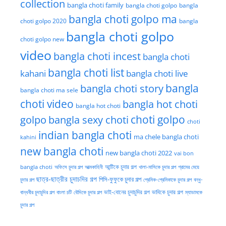
collection
bangla choti family
bangla choti golpo
bangla
bangla choti golpo ma
choti golpo 2020
bangla
bangla choti golpo
choti golpo new
video
bangla choti incest
bangla choti
bangla choti list
kahani
bangla choti live
bangla choti story
bangla
bangla choti ma sele
choti video
bangla hot choti
bangla hot choti
golpo
choti golpo
bangla sexy choti
choti
indian bangla choti
ma chele bangla choti
kahini
new bangla choti
new bangla choti 2022
vai bon
অফিসে চুদার গল্প
আত্মকাহিনী
আন্টিকে চুদার গল্প
খালা-মাসিকে চুদার গল্প
গ্রামের মেয়ে
bangla choti
ছাত্র-ছাত্রীর চুদাচদির গল্প
পিসি-ফুফুকে চুদার গল্প
চুদার গল্প
প্রেমিক-প্রেমিকাকে চুদার গল্প
বন্ধু-
ভাই-বোনের চুদাচুদির গল্প
ভাবিকে চুদার গল্প
বান্ধবীর চুদাচুদির গল্প
বাংলা চটি
বৌদিকে চুদার গল্প
ম্যাডামকে
চুদার গল্প