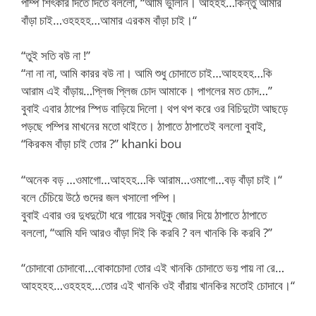
পম্পি শিৎকার দিতে দিতে বললো, “আমি ভুলিনি। আহহহ…কিন্তু আমার
বাঁড়া চাই…ওহহহহ…আমার এরকম বাঁড়া চাই।“
“তুই সতি বউ না !”
“না না না, আমি কারর বউ না। আমি শুধু চোদাতে চাই…আহহহহ…কি
আরাম এই বাঁড়ায়…প্লিজ প্লিজ চোদ আমাকে। পাগলের মত চোদ…”
বুবাই এবার ঠাপের স্পিড বাড়িয়ে দিলো। থপ থপ করে ওর বিচিদুটো আছড়ে
পড়ছে পম্পির মাখনের মতো থাইতে। ঠাপাতে ঠাপাতেই বললো বুবাই,
“কিরকম বাঁড়া চাই তোর ?” khanki bou
“অনেক বড় …ওমাগো…আহহহ…কি আরাম…ওমাগো…বড় বাঁড়া চাই।“
বলে চেঁচিয়ে উঠে গুদের জল খসালো পম্পি।
বুবাই এবার ওর দুধদুটো ধরে গায়ের সবটুকু জোর দিয়ে ঠাপাতে ঠাপাতে
বললো, “আমি যদি আরও বাঁড়া দিই কি করবি ? বল খানকি কি করবি ?”
“চোদাবো চোদাবো…বোকাচোদা তোর এই খানকি চোদাতে ভয় পায় না রে…
আহহহহ…ওহহহহ…তোর এই খানকি ওই বাঁরায় খানকির মতোই চোদাবে।“