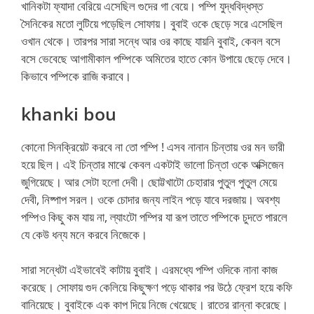
খানিকটা ফ্যাদা বেরিয়ে এসেছিল গুদের গা বেয়ে। পম্পি যুদ্ধবিদ্ধস্ত
সৈনিকের মতো লুটিয়ে পড়েছিল সোফায়। বুবাই ওকে ছেড়ে সরে এসেছিল
ওখান থেকে। তারপর সারা সন্ধে আর ওর কাছে যায়নি বুবাই, কেবল বসে
বসে ভেবেছে আগামীকাল পম্পিকে অমিতের হাতে কোন উপায়ে ছেড়ে দেবে।
কিভাবে পম্পিকে রাজি করাবে।
khanki bou
কোনো সিনক্রিয়েট করবে না তো পম্পি ! এসব নানান চিন্তায় ওর মন ভারী
হয়ে ছিল। এই চিন্তার মাঝে কেবল একটাই ভালো চিন্তা ওকে অক্সিজেন
জুগিয়েছে। আর সেটা হলো দেবী। ছোট্টখাটো চেহারার পুতুল পুতুল মেয়ে
দেবী, নিষ্পাপ সরল। ওকে চোদার জন্য লাইন পড়ে যাবে দরজায়। অবশ্য
পম্পিও কিছু কম যায় না, ল্যাংটো পম্পির যা রূপ তাতে পম্পিকে চুদতে পারলে
যে কেউ ধন্য মনে করবে নিজেকে।
সারা সন্ধেটা এইভাবেই কাটায় বুবাই। এরমধ্যে পম্পি ওদিকে নানা কাজ
করেছে। সোফায় গুদ কেলিয়ে কিছুক্ষণ পড়ে থাকার পর উঠে ফ্রেশ হয়ে কফি
বানিয়েছে। বুবাইকে এক কাপ দিয়ে নিজে খেয়েছে। রাতের রান্না করেছে।