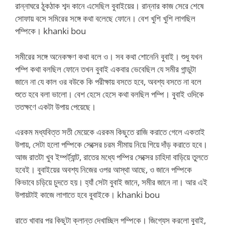
রান্নাঘরে ঠুকঠাক শব্দ কানে এসেছিল বুবাইয়ের। রান্নার কাজ সেরে শেষে
সোফায় বসে সমিরের সঙ্গে কথা বলেছে ফোনে। বেশ খুশি খুশি লাগছিল
পম্পিকে। khanki bou
সমীরের সঙ্গে অনেকক্ষণ কথা বলে ও। সব কথা শোনেনি বুবাই। শুধু যখন
পম্পি কথা বলছিল ফোনে তখন বুবাই একবার ভেবেছিল যে সমীর গান্ডুটা
জানে না যে কাল ওর বউকে কি পরীক্ষায় বসতে হবে, অবশ্য বসতে না বলে
শুতে হবে বলা ভালো। বেশ হেসে হেসে কথা বলছিল পম্পি। বুবাই ওদিকে
ততক্ষণে একটা উপায় পেয়েছে।
এরকম মধ্যবিত্ত সতী মেয়েকে এরকম কিছুতে রাজি করাতে গেলে একতাই
উপায়, সেটা হলো পম্পিকে সেক্সের চরম সীমায় নিয়ে গিয়ে দাঁড় করাতে হবে।
আজ রাতটা খুব ইম্পর্ট্যান্ট, রাতের মধ্যে পম্পির সেক্সের চাহিদা বাড়িয়ে তুলতে
হবেই। বুবাইয়ের অবশ্য নিজের ওপর আস্থা আছে, ও জানে পম্পিকে
কিভাবে চড়িয়ে চুদতে হয়। হ্যাঁ সেটা বুবাই জানে, সমীর জানে না। আর এই
উপায়টাই কাজে লাগাতে হবে বুবাইকে। khanki bou
রাতে খাবার পর কিছুটা ক্লান্ত দেখাচ্ছিল পম্পিকে। জিগ্যেস করলো বুবাই,