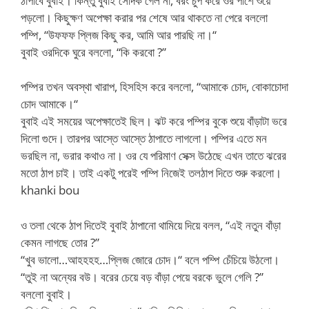
ঠাপাবে বুবাই। কিন্তু বুবাই সেদিক গেল না, বরং চুপ করে ওর পাশে শুয়ে
পড়লো। কিছুক্ষণ অপেক্ষা করার পর শেষে আর থাকতে না পেরে বললো
পম্পি, “উফফফ প্লিজ কিছু কর, আমি আর পারছি না।“
বুবাই ওরদিকে ঘুরে বললো, “কি করবো ?”
পম্পির তখন অবস্থা খারাপ, হিসহিস করে বললো, “আমাকে চোদ, বোকাচোদা
চোদ আমাকে।“
বুবাই এই সময়ের অপেক্ষাতেই ছিল। ঝট করে পম্পির বুকে শুয়ে বাঁড়াটা ভরে
দিলো গুদে। তারপর আস্তে আস্তে ঠাপাতে লাগলো। পম্পির এতে মন
ভরছিল না, ভরার কথাও না। ওর যে পরিমাণ সেক্স উঠেছে এখন তাতে ঝরের
মতো ঠাপ চাই। তাই একটু পরেই পম্পি নিজেই তলঠাপ দিতে শুরু করলো।
khanki bou
ও তলা থেকে ঠাপ দিতেই বুবাই ঠাপানো থামিয়ে দিয়ে বলল, “এই নতুন বাঁড়া
কেমন লাগছে তোর ?”
“খুব ভালো…আহহহহ…প্লিজ জোরে চোদ।“ বলে পম্পি চেঁচিয়ে উঠলো।
“তুই না অন্যের বউ। বরের চেয়ে বড় বাঁড়া পেয়ে বরকে ভুলে গেলি ?”
বললো বুবাই।