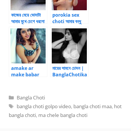
কাজের মেয়ে ভোদাটা
porokia sex
আমার মুখে চেপে ধরলো
choti আমার বন্ধু
মায়ের নাগর – 1 by
Sudeshna
Biswash |
Bangla choti
kahini
amake ar
মায়ের সামনে চোদন |
make babar
BanglaChotika
samne rape
hini
korlo |
BanglaChotika
Categories
Bangla Choti
hini
Tags
bangla choti golpo video
,
bangla choti maa
,
hot
bangla choti
,
ma chele bangla choti