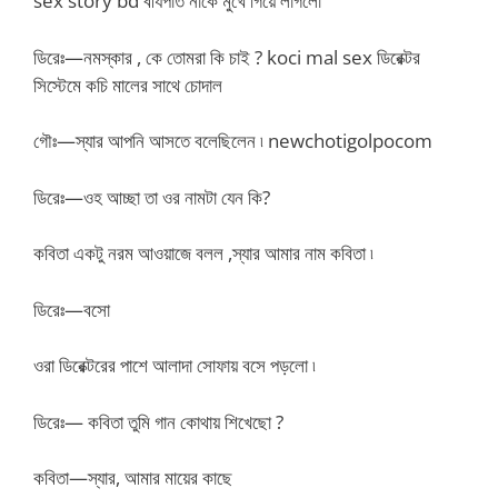
sex story bd বীর্যপাত নাকে মুখে গিয়ে লাগলো
ডিরেঃ—নমস্কার , কে তোমরা কি চাই ? koci mal sex ডিরেক্টর
সিস্টেমে কচি মালের সাথে চোদাল
গৌঃ—স্যার আপনি আসতে বলেছিলেন ৷ newchotigolpocom
ডিরেঃ—ওহ আচ্ছা তা ওর নামটা যেন কি?
কবিতা একটু নরম আওয়াজে বলল ,স্যার আমার নাম কবিতা ৷
ডিরেঃ—বসো
ওরা ডিরেক্টরের পাশে আলাদা সোফায় বসে পড়লো ৷
ডিরেঃ— কবিতা তুমি গান কোথায় শিখেছো ?
কবিতা—স্যার, আমার মায়ের কাছে