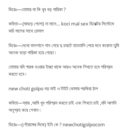
ডিরেঃ—তোমার মা কি খুব বড় গায়িকা ?
কবিতা—(ঘাবড়ে গেলো) না মানে… koci mal sex ডিরেক্টর সিস্টেমে
কচি মালের সাথে চোদাল
ডিরেঃ—দেখো ফানশানে গান গেয়ে দু চারটে হাততালি পেয়ে মনে করোনা তুমি
অনেক বড়ো গায়িকা হয়ে গেছো ৷
তোমার যদি গায়ক হওয়ার ইচ্ছা থাকে আরও অনেক শিখতে হবে পরিশ্রম
করতে হবে ৷
new choti golpo বড় মাই ও টাইট ভোদায় পরকিয়া ঠাপ
কবিতা—স্যার ,আমি খুব পরিশ্রম করতে চাই এবং শিখতে চাই ,যদি আপনি
অনূগ্রহ করে শেখান ৷
ডিরেঃ—(গৌরাঙ্গের দিকে) ইনি কে ? newchotigolpocom