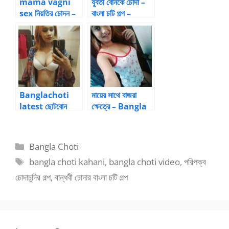
mama vagni
যুবতী বোনকে চোদা –
sex নিয়তির চোদন –
বাংলা চটি গল্প –
5 by
munijaan07 |
Bangla choti
kahini
Banglachoti
মায়ের সাথে বাজরা
latest ছোটবোন
ক্ষেত্রে – Bangla
নিশির গালে হাত দিয়ে
Choti Kahini
আস্তে করে ঢুকিয়ে
দিলাম
Categories
Bangla Choti
Tags
bangla choti kahani
,
bangla choti video
,
পরিপক্ব
চোদাচুদির গল্প
,
বান্ধবী চোদার বাংলা চটি গল্প