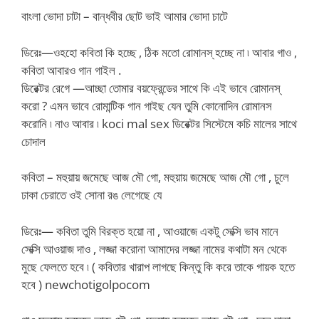
বাংলা ভোদা চাটা – বান্ধবীর ছোট ভাই আমার ভোদা চাটে
ডিরেঃ—ওহহো কবিতা কি হচ্ছে , ঠিক মতো রোমানস্ হচ্ছে না ৷ আবার গাও ,
কবিতা আবারও গান গাইল .
ডিরেক্টর রেগে —আচ্ছা তোমার বয়ফ্রেন্ডের সাথে কি এই ভাবে রোমানস্
করো ? এমন ভাবে রোমান্টিক গান গাইছ যেন তুমি কোনোদিন রোমানস
করোনি ৷ নাও আবার ৷ koci mal sex ডিরেক্টর সিস্টেমে কচি মালের সাথে
চোদাল
কবিতা – মহুয়ায় জমেছে আজ মৌ গো, মহুয়ায় জমেছে আজ মৌ গো , চুলে
ঢাকা চেরাতে ওই সোনা রঙ লেগেছে যে
ডিরেঃ— কবিতা তুমি বিরক্ত হয়ো না , আওয়াজে একটু সেক্সি ভাব মানে
সেক্সি আওয়াজ দাও , লজ্জা করোনা আমাদের লজ্জা নামের কথাটা মন থেকে
মুছে ফেলতে হবে ৷ ( কবিতার খারাপ লাগছে কিন্তু কি করে তাকে গায়ক হতে
হবে ) newchotigolpocom