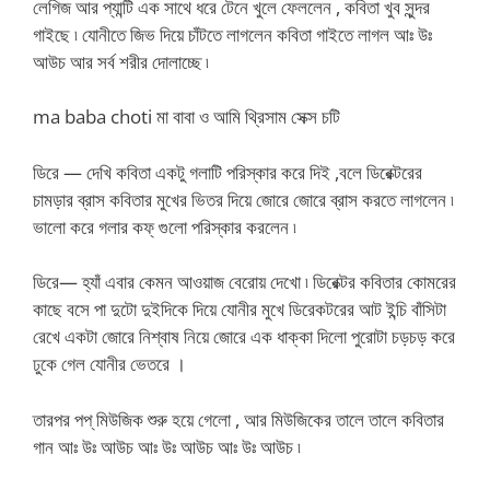
লেগিজ আর প্যান্টি এক সাথে ধরে টেনে খুলে ফেললেন , কবিতা খুব সুন্দর
গাইছে ৷ যোনীতে জিভ দিয়ে চাঁটতে লাগলেন কবিতা গাইতে লাগল আঃ উঃ
আউচ আর সর্ব শরীর দোলাচ্ছে ৷
ma baba choti মা বাবা ও আমি থ্রিসাম সেক্স চটি
ডিরে — দেখি কবিতা একটু গলাটি পরিস্কার করে দিই ,বলে ডিরেক্টরের
চামড়ার ব্রাস কবিতার মুখের ভিতর দিয়ে জোরে জোরে ব্রাস করতে লাগলেন ৷
ভালো করে গলার কফ্ গুলো পরিস্কার করলেন ৷
ডিরে— হ্যাঁ এবার কেমন আওয়াজ বেরোয় দেখো ৷ ডিরেক্টর কবিতার কোমরের
কাছে বসে পা দুটো দুইদিকে দিয়ে যোনীর মুখে ডিরেকটরের আট ইন্চি বাঁসিটা
রেখে একটা জোরে নিশ্বাষ নিয়ে জোরে এক ধাক্কা দিলো পুরোটা চড়চড় করে
ঢুকে গেল যোনীর ভেতরে ।
তারপর পপ্ মিউজিক শুরু হয়ে গেলো , আর মিউজিকের তালে তালে কবিতার
গান আঃ উঃ আউচ আঃ উঃ আউচ আঃ উঃ আউচ ৷