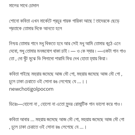
মালের সাথে চোদাল
শোনো কবিতা এখন মার্কেটে প্রচুর গায়ক গায়িকা আছে ! তাদেরকে ছেড়ে
শ্রতাকে তোমার দিকে আনতে হলে
নিশ্চয় তোমার গানে মধু থিকতে হবে আর সেই মধু আমি তোমার কন্ঠে এনে
দেবো, শুধু তোমার মনজযোগ থাকা চাই ৷ — ও কে স্যার ৷ —একটা গান গাও
তো , দো ঘুঁট মুঝে ভি পিলাদো শারাবি ফির দেখ হোতা হ্যায় কিয়া ৷
কবিতা গাইছে মহুয়ায় জমেছে আজ মৌ গো, মহুয়ায় জমেছে আজ মৌ গো ,
চুলে ঢাকা চেরাতে ওই সোনা রঙ লেগেছে যে …।।
newchotigolpocom
ডিরেঃ—হোলো না , হোলো না এতো সুন্দর রোমান্টিক গান ভালো করে গাও ৷
কবিতা আবার … মহুয়ায় জমেছে আজ মৌ গো, মহুয়ায় জমেছে আজ মৌ গো
, চুলে ঢাকা চেরাতে ওই সোনা রঙ লেগেছে যে …।