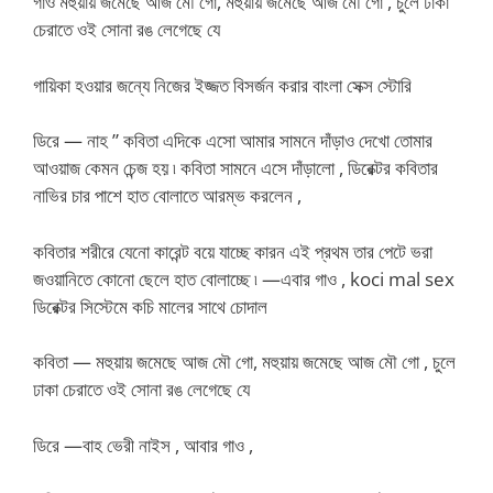
গাও মহুয়ায় জমেছে আজ মৌ গো, মহুয়ায় জমেছে আজ মৌ গো , চুলে ঢাকা
চেরাতে ওই সোনা রঙ লেগেছে যে
গায়িকা হওয়ার জন্যে নিজের ইজ্জত বিসর্জন করার বাংলা সেক্স স্টোরি
ডিরে — নাহ ” কবিতা এদিকে এসো আমার সামনে দাঁড়াও দেখো তোমার
আওয়াজ কেমন চেন্জ হয় ৷ কবিতা সামনে এসে দাঁড়ালো , ডিরেক্টর কবিতার
নাভির চার পাশে হাত বোলাতে আরম্ভ করলেন ,
কবিতার শরীরে যেনো কারেন্ট বয়ে যাচ্ছে কারন এই প্রথম তার পেটে ভরা
জওয়ানিতে কোনো ছেলে হাত বোলাচ্ছে ৷ —এবার গাও , koci mal sex
ডিরেক্টর সিস্টেমে কচি মালের সাথে চোদাল
কবিতা — মহুয়ায় জমেছে আজ মৌ গো, মহুয়ায় জমেছে আজ মৌ গো , চুলে
ঢাকা চেরাতে ওই সোনা রঙ লেগেছে যে
ডিরে —বাহ ভেরী নাইস , আবার গাও ,