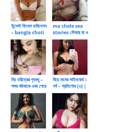
ইন্সেস্ট ফিমেল ডমিনেশন
ma chele sex
– bangla choti
stories নৌকায় মা ও
incest female
ছেলের ভালোবাসার
domination
সংসার – 24 by চোদন
ঠাকুর
নিচ চরিত্রের গৃহবধু –
বিয়ে নামের সাইনবোর্ড।
শশুর বউমাকে একা পেয়ে
পর্ব – প্রতিশোধ (৩) |
চুদলো – পর্ব ১ |
BanglaChotika
BanglaChotika
hini
hini