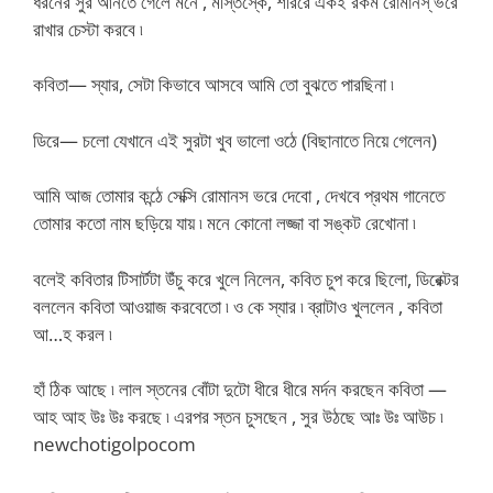
ধরনের সুর আনতে গেলে মনে , মস্তিস্কে, শরিরে একই রকম রোমানস্ ভরে
রাখার চেস্টা করবে ৷
কবিতা— স্যার, সেটা কিভাবে আসবে আমি তো বুঝতে পারছিনা ৷
ডিরে— চলো যেখানে এই সুরটা খুব ভালো ওঠে (বিছানাতে নিয়ে গেলেন)
আমি আজ তোমার কন্ঠে সেক্সি রোমানস ভরে দেবো , দেখবে প্রথম গানেতে
তোমার কতো নাম ছড়িয়ে যায় ৷ মনে কোনো লজ্জা বা সঙ্কট রেখোনা ৷
বলেই কবিতার টিসার্টটা উঁচু করে খুলে নিলেন, কবিত চুপ করে ছিলো, ডিরেক্টর
বললেন কবিতা আওয়াজ করবেতো ৷ ও কে স্যার ৷ ব্রাটাও খুললেন , কবিতা
আ…হ করল ৷
হাঁ ঠিক আছে ৷ লাল স্তনের বোঁটা দুটো ধীরে ধীরে মর্দন করছেন কবিতা —
আহ আহ উঃ উঃ করছে ৷ এরপর স্তন চুসছেন , সুর উঠছে আঃ উঃ আউচ ৷
newchotigolpocom