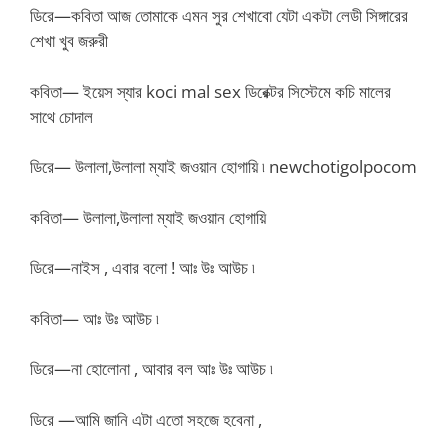
ডিরে—কবিতা আজ তোমাকে এমন সুর শেখাবো যেটা একটা লেডী সিঙ্গারের
শেখা খুব জরুরী
কবিতা— ইয়েস স্যার koci mal sex ডিরেক্টর সিস্টেমে কচি মালের
সাথে চোদাল
ডিরে— উলালা,উলালা ম্যাই জওয়ান হোগায়ি ৷ newchotigolpocom
কবিতা— উলালা,উলালা ম্যাই জওয়ান হোগায়ি
ডিরে—নাইস , এবার বলো ! আঃ উঃ আউচ ৷
কবিতা— আঃ উঃ আউচ ৷
ডিরে—না হোলোনা , আবার বল আঃ উঃ আউচ ৷
ডিরে —আমি জানি এটা এতো সহজে হবেনা ,