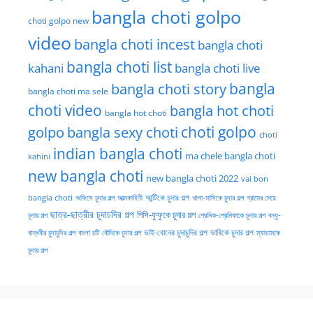
bangla choti golpo
choti golpo new
video
bangla choti incest
bangla choti
bangla choti list
kahani
bangla choti live
bangla choti story
bangla
bangla choti ma sele
choti video
bangla hot choti
bangla hot choti
golpo
choti golpo
bangla sexy choti
choti
indian bangla choti
ma chele bangla choti
kahini
new bangla choti
new bangla choti 2022
vai bon
অফিসে চুদার গল্প
আত্মকাহিনী
আন্টিকে চুদার গল্প
খালা-মাসিকে চুদার গল্প
গ্রামের মেয়ে
bangla choti
ছাত্র-ছাত্রীর চুদাচদির গল্প
পিসি-ফুফুকে চুদার গল্প
চুদার গল্প
প্রেমিক-প্রেমিকাকে চুদার গল্প
বন্ধু-
ভাই-বোনের চুদাচুদির গল্প
ভাবিকে চুদার গল্প
বান্ধবীর চুদাচুদির গল্প
বাংলা চটি
বৌদিকে চুদার গল্প
ম্যাডামকে
চুদার গল্প