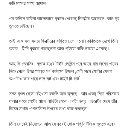
কচি মালের সাথে চোদাল
গত কদিনে কবিতা ভালোভাবে বুঝতে পেরেছে ডিরেক্টর আসোলে কোন সুর
তুলতে চাইছেন ৷
তাই আজ যথা সময়ে ডিরক্টরের বাড়িতে চলে এলো ৷ কবিতাকে দেখে তিনি
অবাক ! তিনি বুঝতে পারছেননা আজ গাইতে নাকি নাচতে এসেছে ৷
আহ কি ড্রেসিং , ব্লাক রঙের টাইট লেগিন্স পরে আছে যার জন্যে পায়ের
নিচে থেকে উপর পর্যন্ত সর্ব কাঠামো উজ্জল ,সেই সঙ্গে যোনির ফোলা
অংশটাও আর গায়ে লাল সর্ট এবং টাইট টি-সার্ট ,
স্তন যুগল যেনো দুইখানা ফজলি আম ঝুলছে , আর একটু নিচে পরিস্কার
থালার মতো পেটের মাঝে নাভিটা যেনো একটা ছিদ্র ৷ ডিরেক্টর দেখে তাঁর
নিচের মাথার পাগলামিতে উপরের মাথা কাজ করছেনা ৷
তিনি ভেবেই নিয়েছেন আজ যে করেই হোক পপ্ মিউজিক তুলতে হবে ৷