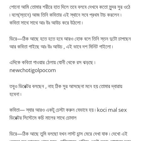
শোনো আমি তোমার শরীরে হাত দিলে তবে বলবে দেখবে কতো সুন্দর সুর ওঠে
৷ বলে(স্তনে) আজ তিনি কবিতার এই স্থানে সবে প্রথম টাচ করলেন ৷
কবিতা সাথে সাথে আঃ উঃ আউচ করে উঠলো ৷
ডিরে—ঠিক আছে হতে হতে হবে আরও হোক বলে তিনি স্তন দুটো চাপছেন
আর কবিতা গাইছে আঃ উঃ আউচ , এই ভাবে দশ মিনিট গাইলো ৷
এদিকে কবিতা গাওয়ার ঠেলায় যোনী থেকে রস ঝড়ছে ৷
newchotigolpocom
তবুও ডিরেক্টর বলছেন , নাহ ঠিক সুর আসছেনা মনে হয় তোমার দ্বারায়
হবেনা ৷
কবিতা— স্যার আরও একটু চেস্টা করুন যেভাবে হয় ৷ koci mal sex
ডিরেক্টর সিস্টেমে কচি মালের সাথে চোদাল
ডিরে—ঠিক আছে তুমি বলছো যখন লাস্ট চান্স মেরে দেখা যাক ৷ দেখো এই