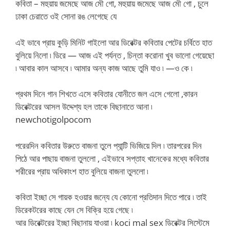
কবিতা – মহুয়ায় জমেছে আজ মৌ গো, মহুয়ায় জমেছে আজ মৌ গো , চুলে
ঢাকা চেরাতে ওই সোনা রঙ লেগেছে যে
এই ভাবে প্রায় কুড়ি মিনিট গাইলো আর ডিরেক্টর কবিতার পেটের চর্বিতে হাত
বুলিয়ে নিলো ৷ ডিরে — আজ এই পর্যন্ত , চিন্তা করোনা খুব ভালো গেয়েছো
৷ আবার কাল আসবে ৷ আমার অন্য কাজ আছে তুমি যাও ৷ —ও কে ৷
প্রথম দিনে গান শিখতে এসে কবিতার যোনীতে জল এসে গেলো ,কারন
ডিরেক্টরের আসল উদ্দেশ্য হল তাকে বিছানাতে আনা ৷
newchotigolpocom
পরেরদিন কবিতার উরুতে বাজনা তুলে প্যান্টি ভিজিয়ে দিল ৷ তারপরের দিন
পিঠে আর পাছায় বাজনা তুললো , এইভাবে সপ্তাহ খানেকের মধ্যে কবিতার
শরীরের প্রায় অধিকাংশ হাত বুলিয়ে বাজনা তুললো ৷
কবিতা ইচ্ছা সে গায়ক হওয়ার জন্যে যে কোনো প্রতিদান দিতে পারে ৷ তাই
ডিরেকটরের কাছে যেন সে বিক্রি হয়ে গেছে ৷
আর ডিরেক্টরের ইচ্ছা বিছানায় যাওয়া ৷ koci mal sex ডিরেক্টর সিস্টেমে