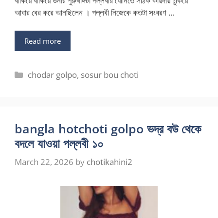
বাঁকিয়ে বাঁকিয়ে উনার পুরুষাঙ্গটা পল্লবীর যোনিতে সঠিক কায়দায় ঢুকিয়ে
আবার বের করে আনছিলেন । পল্লবী নিজেকে কতটা সংবরণ …
Read more
Categories
chodar golpo
,
sosur bou choti
bangla hotchoti golpo ভদ্র বউ থেকে
বদলে যাওয়া পল্লবী ১০
March 22, 2026
by
chotikahini2