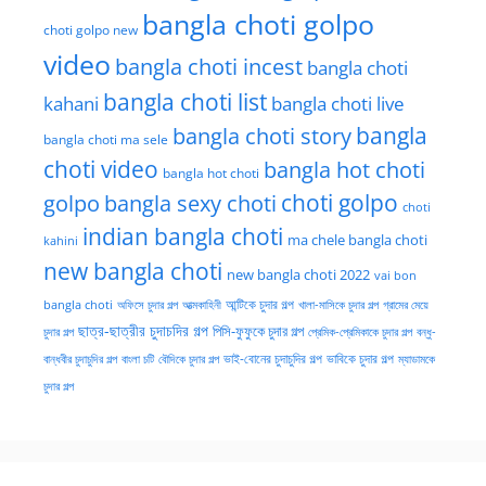
bangla choti golpo
choti golpo new
video
bangla choti incest
bangla choti
bangla choti list
kahani
bangla choti live
bangla choti story
bangla
bangla choti ma sele
choti video
bangla hot choti
bangla hot choti
golpo
choti golpo
bangla sexy choti
choti
indian bangla choti
ma chele bangla choti
kahini
new bangla choti
new bangla choti 2022
vai bon
অফিসে চুদার গল্প
আত্মকাহিনী
আন্টিকে চুদার গল্প
খালা-মাসিকে চুদার গল্প
গ্রামের মেয়ে
bangla choti
ছাত্র-ছাত্রীর চুদাচদির গল্প
পিসি-ফুফুকে চুদার গল্প
চুদার গল্প
প্রেমিক-প্রেমিকাকে চুদার গল্প
বন্ধু-
ভাই-বোনের চুদাচুদির গল্প
ভাবিকে চুদার গল্প
বান্ধবীর চুদাচুদির গল্প
বাংলা চটি
বৌদিকে চুদার গল্প
ম্যাডামকে
চুদার গল্প