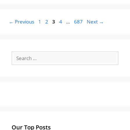
Page
Page
Page
Page
Page
←
Previous
1
2
3
4
…
687
Next
→
Search
for:
Our Top Posts