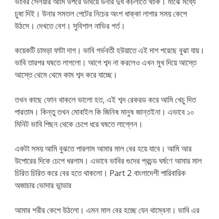
ভাবির সেলয়ার আমি উপরে উথিয়ে উনার দুধ কচলাতে থাকি। মাঝে মধ্যে
চুষা দিই। উনার সমতল পেটের নিচের অংশ ধাক্কা লাগার সময় কেপে
উঠসে। দেখতে বেশ। সুবিশাল নাভির গর্ত।
কয়েকটি চামড়া ফাটা দাগ। ভাবি গর্ভবতী হউয়াতে এই দাগ পরেছে বুঝা যায়।
ভাবি তারপর ঘষতে লাগলো। আগে শব্দ না করলেও এখন মুখ দিয়ে আস্তে
আস্তে থেমে থেমে কাম শব্দ করে যাচ্ছে।
তখন কাছে ফোন থাকলে ভালো হত, এই শব্দ রেকরড করে আমি খেচু দিত
পারতাম। কিন্তু তখন মোবাইল কি জিনিষ মানুষ জান্তইনা। এভাবে ১০
মিনিট ভাবি পিছন থেকে চেপে ধরে ঘষতে লাগ্লেন।
একটা সময় আমি বুঝতে পারলাম আমার মাল বের হয়ে যাবে। আমি আর
উপোরের দিকে চেপে ধরলাম। এভাবে ভাবির গুদের প্রচন্ড ঘর্ষণে আমার মাল
চিরিত চিরিত করে বের হতে থাকলো। Part 2 বাংলাদেশী পারিবারিক
অজাচার ভোদার ভান্ডার
আমার শরীর কেপে উঠলো। এমন মাল বের হচ্ছে যেন থাম্বেনা। ভাবি এর