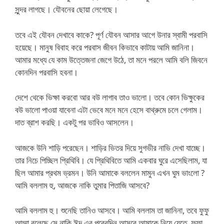
সুন্দর লাগছে। যৌবনের ছোয়া লেগেছে।
তবে এই যৌবন দেখাবে কাকে? পূর্ণ যৌবন আসার আগে উনার স্বামী পরবাসি
হয়েছে। মানুষ বিবাহ করে পরবাস জীবন কিভাবে কাটায় আমি জানিনা।
আমার মধ্যে যে কাম উত্তেজনা জেগে উঠে, তা মনে পরলে আমি বলি জিবনে
কোনদিন পরবাসি হবনা।
দেশে থেকে ভিক্ষা করবো আর বউ লাগাব তাও ভালো। তবে কোন ভিক্ষুকের
বউ ভালো পাওয়া যাবেনা এটা ভেবে মনে মনে হেসে বাথ্রুমে চলে গেলাম।
দাত ব্রাশ করছি। একটু পর ভাবিও আসলেন।
আজকে উনি শাড়ি পরেছেন। শাড়ির ভিতর দিয়ে সুগভীর নাভি দেখা যাচ্ছে।
তার নিচে পিচ্ছিল প্রিথিবি। যে প্রিথিবিতে আমি একবার ঘুরে এসেছিলাম, যা
ছিল আমার প্রথম ভ্রমন। উনি আমাকে বললেন মামুন এখন ঘুম ভাংলো ?
আমি বললাম হু, আজকে নাকি তুমার পিতাজি আসবে?
আমি বললাম হু। শুনেছি তানিও আসবে। আমি বললাম তা জানিনা, তবে ফুফু
আম্মা বলেছে সে নাকি ঈদ এর পরেরদিন আসবে আমাকে নিয়ে যেতে, ফুফা