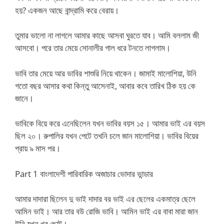
হয়? একজন আছে বান্দ্রামি করে বেরায়।
তুমার ভালো না লাগলে আমার কাছে আসবা ঘুরতে যাব। আমি বললাম জী
আসবো। পরে তার মেয়ে সোনালীর গাল ধরে টনতে লাগলাম।
ভাবি তার মেয়ে আর ভাবির শাশুরি নিয়ে থাকেন। জামাই মালোশিয়া, উনি
গতো বছর আসার কথা কিন্তু আসেনাই, আবার কবে তারিখ ঠিক হয় কে
জানে।
ভাবিকে বিয়ে করে এনেছিলেন যখন ভাবির বয়স ১৫। আমার ভাই এর বয়স
ছিল ২০। রুপালির যখন পেটে তখনি চলে জান মালোশিয়া। ভাবির বিয়ের
প্রায় ৯ মাস পর।
Part 1 বাংলাদেশী পারিবারিক অজাচার ভোদার ভান্ডার
আমার দাদারা ছিলেন দু ভাই দাদার বর ভাই এর ছেলের একমাত্র ছেলে
আমিন ভাই। আর তার বউ রোজি ভাবি। আমিন ভাই এর বাবা মারা জান
উনি যখন খুব ছোট।