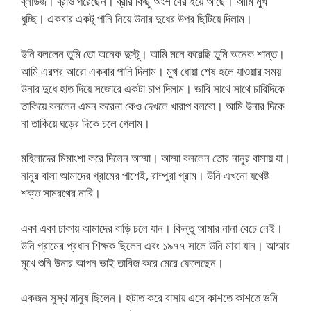
ব্লাউজ। ব্রাও পরেছেন। ব্রার কিছু অংশ বের হয়ে আছে। আমি মুখ
ধুচ্ছি। একবার একটু পানি নিয়ে উনার দুধের উপর ছিটিয়ে দিলাম।
উনি বললেন তুমি তো অনেক দুস্টূ। আমি মনে করেছি তুমি অনেক শান্ত।
আমি এরপর আরো একবার পানি দিলাম। মুখ ধোয়া শেষ হলে যাওয়ার সময়
উনার দুধে হাত দিয়ে সজোরে একটা চাপ দিলাম। ভাবি সাথে সাথে চারিদিকে
তাকিয়ে বললেন এমন করেনা কেও দেখলে খারাপ বলবো। আমি উনার দিকে
না তাকিয়ে ঘড়ের দিকে চলে গেলাম।
মহিলাদের মিমাংশা করে দিলেন আম্মা। আম্মা বললেন তোর নানুর বাসায় যা।
নানুর বাসা আমাদের গ্রামের পাশেই, রাম্পুরা গ্রাম। উনি এখনো যথেষ্ট
শক্ত সামরথের নারি।
একা একা ঢাকায় আমাদের বাড়ি চলে যান। কিন্তু আমার নানা বেচে নেই।
উনি গ্রামের প্রধান শিক্ষক ছিলেন এবং ১৯৭৭ সালে উনি মারা যান। আম্মার
মুখে শুনি উনার আপন ভাই তাবিজ করে মেরে ফেলেছেন।
একজন সুস্থ মানুষ ছিলেন। হটাত করে বাসায় এসে কাশতে কাশতে ভমি