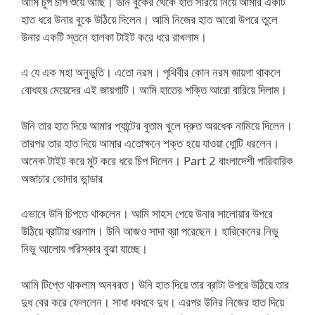
আমি চুপ চাপ শুয়ে আছি। উনি বুকের থেকে হাত সরিয়ে নিয়ে আমার একটি
হাত ধরে উনার বুকে উঠিয়ে দিলেন। আমি নিজের হাত আরো উপরে তুলে
উনার একটি স্তনে হালকা টাইট করে ধরে রাখলাম।
এ যে এক মহা অনুভুতি। এতো নরম। পৃথিবীর কোন নরম জায়গা থাকলে
বোধহয় মেয়েদের এই জায়গাটি। আমি হাতের শক্তি আরো বারিয়ে দিলাম।
উনি তার হাত দিয়ে আমার প্যান্টের বুতাম খুলে দ্রুত অরধেক নামিয়ে দিলেন।
তারপর তার হাত দিয়ে আমার এতোক্ষনে শক্ত হয়ে যাওয়া ধোন্টি ধরলেন।
অনেক টাইট করে মুট করে ধরে চিপ দিলেন। Part 2 বাংলাদেশী পারিবারিক
অজাচার ভোদার ভান্ডার
এভাবে উনি চিপতে থাকলেন। আমি সাহস পেয়ে উনার সালোয়ার উপরে
উঠিয়ে ব্রাটায় ধরলাম। উনি আজও সাদা ব্রা পরেছেন। হারিকেনের নিভু
নিভু আলোয় পরিস্কার বুঝা যাচ্ছে।
আমি টিপ্তে থাকলাম অনবরত। উনি হাত দিয়ে তার ব্রাটা উপরে উঠিয়ে তার
দুধ বের করে ফেললেন। সাধা ধবধবে দুধ। এরপর উনির নিজের হাত দিয়ে