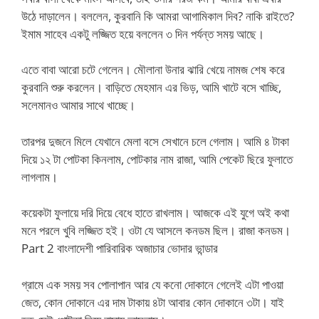
উঠে দাড়ালেন। বললেন, কুরবানি কি আমরা আগামিকাল দিব? নাকি রাইতে?
ইমাম সাহেব একটু লজ্জিত হয়ে বললেন ৩ দিন পর্যন্ত সময় আছে।
এতে বাবা আরো চটে গেলেন। মৌলানা উনার ঝারি খেয়ে নামজ শেষ করে
কুরবানি শুরু করলেন। বাড়িতে মেহমান এর ভিড়, আমি খাটে বসে খাচ্ছি,
সলেমানও আমার সাথে খাচ্ছে।
তারপর দুজনে মিলে যেখানে মেলা বসে সেখানে চলে গেলাম। আমি ৪ টাকা
দিয়ে ১২ টা পোটকা কিনলাম, পোটকার নাম রাজা, আমি পেকেট ছিরে ফুলাতে
লাগলাম।
কয়েকটা ফুলায়ে দরি দিয়ে বেধে হাতে রাখলাম। আজকে এই যুগে অই কথা
মনে পরলে খুবি লজ্জিত হই। ওটা যে আসলে কনডম ছিল। রাজা কনডম।
Part 2 বাংলাদেশী পারিবারিক অজাচার ভোদার ভান্ডার
গ্রামে এক সময় সব পোলাপান আর যে কনো দোকানে গেলেই এটা পাওয়া
জেত, কোন দোকানে এর দাম টাকায় ৪টা আবার কোন দোকানে ৩টা। যাই