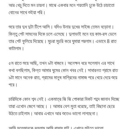
আর খেচু দিতে মন চায়না। মাঝে একবার মনে শয়তানি ঢুকে উঠে চাচাতো
বোনের সাথে শুইয়া পরি।
শুয়ে তার দুধ দুটা টিপে আসি। যদিও উনার দুধের সাইজ তেমন বড়োনা।
কিন্তু পেট সামনের দিকে চলে এসেছে। দুলাভাই মনে হয় কাম-রস ডেলে
তার পেট ফুলিয়ে দিয়েছে। মুচরা মুচরি করে ঘুমায়া পরলাম। এভাবে 8 রাত
কাটালাম।
৫ম রাতে শুয়ে আছি, তখন ৯টা বাজবে। অনেক্ষন ধরে সলেমান এর সাথে
কথা বলছিলাম, কিন্ত আমার ঘুমের কোন খবর নেই। সাধারনত গ্রামে রাত
৯টা মানে অনেক রাত, গ্রামের মানুষ মাগ্রিবের নামাজ পরে খেয়ে দেয়ে শুয়ে
পরে।
চারিদিকে কোন শব্দ নেই। একমাত্র ঝি ঝি পোকারা বিকট শব্দে জানান দিচ্ছে
তারা এখোন জেগে আছে। । আমার বেশ মুতা ধরেছে, তাই বিছানা ছেরে
উঠতে চাইলাম। আবার এখানে আর শুতেও ভালো লাগছেনা।
আমি সলেমানকে বললাম আমি বাসায় যাই। এখানে শুইতে ভালো