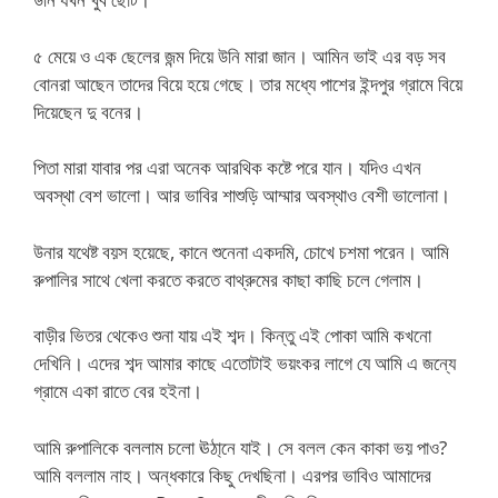
৫ মেয়ে ও এক ছেলের জন্ম দিয়ে উনি মারা জান। আমিন ভাই এর বড় সব
বোনরা আছেন তাদের বিয়ে হয়ে গেছে। তার মধ্যে পাশের ইন্দপুর গ্রামে বিয়ে
দিয়েছেন দু বনের।
পিতা মারা যাবার পর এরা অনেক আরথিক কষ্টে পরে যান। যদিও এখন
অবস্থা বেশ ভালো। আর ভাবির শাশুড়ি আম্মার অবস্থাও বেশী ভালোনা।
উনার যথেষ্ট বয়স হয়েছে, কানে শুনেনা একদমি, চোখে চশমা পরেন। আমি
রুপালির সাথে খেলা করতে করতে বাথ্রুমের কাছা কাছি চলে গেলাম।
বাড়ীর ভিতর থেকেও শুনা যায় এই শব্দ। কিন্তু এই পোকা আমি কখনো
দেখিনি। এদের শব্দ আমার কাছে এতোটাই ভয়ংকর লাগে যে আমি এ জন্যে
গ্রামে একা রাতে বের হইনা।
আমি রুপালিকে বললাম চলো ঊঠা্নে যাই। সে বলল কেন কাকা ভয় পাও?
আমি বললাম নাহ। অন্ধকারে কিছু দেখছিনা। এরপর ভাবিও আমাদের