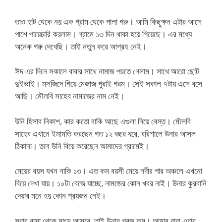
তাও হাট থেকে নয় এক গ্রাম থেকে পালা গরু। আমি কিছুক্ষন এটার আসে
পাশে পায়েচারি করলাম। গ্রামে ১৩ দিন থাকা হয়ে গিয়েছে। এর মধ্যে
অনেক গরু দেখেছি। তাই নতুন করে আগ্রহ নেই।
ঈদ এর দিনে সকালে বাবার সাথে নামাজ পরতে গেলাম। সাথে আরো ছোট
দুইভাই। মসজিদে গিয়ে মেজাজ পুরাই গরম। সেই সকাল ৭টায় এসে বসে
আছি। মৌলবি সাহেব নামাজের নাম নেই।
উনি হিসাব নিকাশ, কার কতো বাকি আছে এগুলা নিয়ে বেস্ত। মৌলবি
সাহেব এখানে ইমামতি করছেন গত ১২ বছর ধরে, বরিশালে উনার আসল
ঠিকানা। তবে উনি বিয়ে করেছেন আমাদের গ্রামেই।
মেয়ের বয়স যখন নাকি ১৩। এত কম বয়সী মেয়ে নদীর পার অঞ্চলে এখনো
বিয়ে দেখা যায়। ১০টা বেজে যাচ্ছে, নামজের কোন খবর নাই। উনার কুরবানি
দেয়ার মনে হয় কোন প্রয়জন নেই।
সবার বাসা থেকে মাংস আসবে, তাই উনার গরজ কম। আমার বাবা এবার