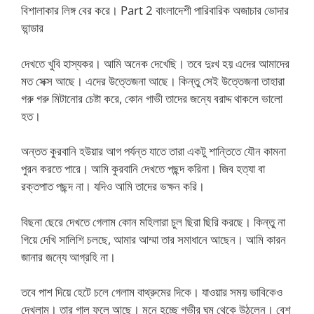
বিশালাকার লিঙ্গ বের করে। Part 2 বাংলাদেশী পারিবারিক অজাচার ভোদার
ভান্ডার
দেখতে খুবি হাস্যকর। আমি অনেক দেখেছি। তবে দুঃখ হয় এদের আমাদের
মত সেক্স আছে। এদের উত্তেজনা আছে। কিন্তু সেই উত্তেজনা তাহারা
গরু গরু মিটানোর চেষ্টা করে, কোন গাভী তাদের জন্যে বরাদ্দ থাকলে ভালো
হত।
অন্তত কুরবানি হউয়ার আগ পর্যন্ত যাতে তারা একটু শান্তিতে যৌন কামনা
পুরন করতে পারে। আমি কুরবানি দেখতে পছন্দ করিনা। জিব হত্যা বা
রক্তপাত পছন্দ না। যদিও আমি তাদের ভক্ষন করি।
বিছনা ছেরে দেখতে গেলাম কোন মহিলারা চুল ছিরা ছিরি করছে। কিন্তু না
গিয়ে দেখি সালিশি চলছে, আমার আম্মা তার সমাধানে আছেন। আমি কারন
জানার জন্যে আগ্রহি না।
তবে পাশ দিয়ে হেটে চলে গেলাম বাথ্রুমের দিকে। যাওয়ার সময় ভাবিকেও
দেখলাম। তার গাল ফুলে আছে। মনে হচ্ছে গভীর ঘুম থেকে উঠলেন। বেশ