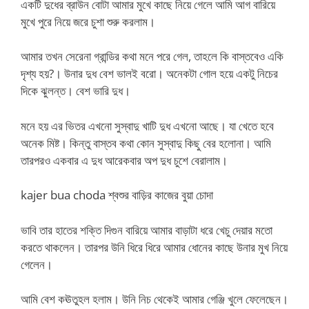
একটি দুধের ব্রাউন বোটা আমার মুখে কাছে নিয়ে গেলে আমি আগ বারিয়ে
মুখে পুরে নিয়ে জরে চুশা শুরু করলাম।
আমার তখন সেরেনা গ্রান্ডির কথা মনে পরে গেল, তাহলে কি বাস্তবেও একি
দৃশ্য হয়?। উনার দুধ বেশ ভালই বরো। অনেকটা গোল হয়ে একটু নিচের
দিকে ঝুলন্ত। বেশ ভারি দুধ।
মনে হয় এর ভিতর এখনো সুস্বাদু খাটি দুধ এখনো আছে। যা খেতে হবে
অনেক মিষ্ট। কিন্তু বাস্তব কথা কোন সুস্বাদু কিছু বের হলোনা। আমি
তারপরও একবার এ দুধ আরেকবার অপ দুধ চুশে বেরালাম।
kajer bua choda শ্বশুর বাড়ির কাজের বুয়া চোদা
ভাবি তার হাতের শক্তি দিগুন বারিয়ে আমার বাড়াটা ধরে খেচু দেয়ার মতো
করতে থাকলেন। তারপর উনি ধিরে ধিরে আমার ধোনের কাছে উনার মুখ নিয়ে
গেলেন।
আমি বেশ কঊতুহল হলাম। উনি নিচ থেকেই আমার গেঞ্জি খুলে ফেলেছেন।