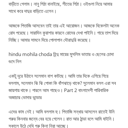
বাড়ীতে গেলাম। নানু পিঠা বানাইছে, শীতের পিঠা। ওইগুলা নিয়ে আমার
সাথে করে দাদুর বাড়িতে এলেন।
আজকে পিতাজি আসবেন তাই তার এই আয়োজন। আজকে বিকেলটা অনেক
রোদ পরেছে। সারাদিন কুয়াশার কারনে রোদের দেখা পাইনি। গায়ে তাপ দিয়ে
নিচ্ছি। আমার সামনে দিয়ে পোলাপান দৌরাদুরি করেছে।
hindu mohila choda হিন্দু মায়ের মুসলিম ভাতার ও ছেলের চোদা
গুদে নিল
একটু দূরে উঠানে সলেমান বাশ কাটছে। আমি তার দিকে এগিয়ে গিয়ে
বললাম, সলেমান ঝি ঝি পোকা কি বাঁশঝাড়ে থাকে? সুলেমান বলল এরা সব
জায়গায় থাকে। পারলে আম গাছেও। Part 2 বাংলাদেশী পারিবারিক
অজাচার ভোদার ভান্ডার
এদের কাম নেই। আমি বললাম হু। পিতাজি সন্ধায় আসলেন রাতেই উনি
গরুর কিনবার জন্যে বের হয়ে গেলেন। রাত আর ঠান্ডা বলে আমি যাইনি।
সকালে উঠে দেখি গরু কিনা নিয়া আচ্ছে।