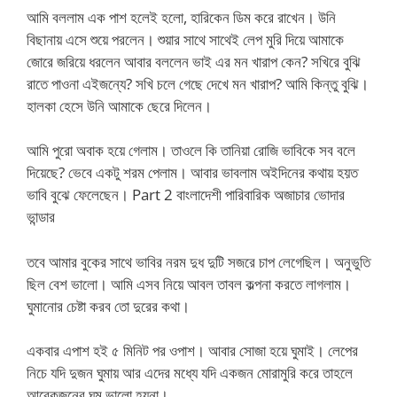
আমি বললাম এক পাশ হলেই হলো, হারিকেন ডিম করে রাখেন। উনি
বিছানায় এসে শুয়ে পরলেন। শুয়ার সাথে সাথেই লেপ মুরি দিয়ে আমাকে
জোরে জরিয়ে ধরলেন আবার বললেন ভাই এর মন খারাপ কেন? সখিরে বুঝি
রাতে পাওনা এইজন্যে? সখি চলে গেছে দেখে মন খারাপ? আমি কিন্তু বুঝি।
হালকা হেসে উনি আমাকে ছেরে দিলেন।
আমি পুরো অবাক হয়ে গেলাম। তাওলে কি তানিয়া রোজি ভাবিকে সব বলে
দিয়েছে? ভেবে একটু শরম পেলাম। আবার ভাবলাম অইদিনের কথায় হয়ত
ভাবি বুঝে ফেলেছেন। Part 2 বাংলাদেশী পারিবারিক অজাচার ভোদার
ভান্ডার
তবে আমার বুকের সাথে ভাবির নরম দুধ দুটি সজরে চাপ লেগেছিল। অনুভুতি
ছিল বেশ ভালো। আমি এসব নিয়ে আবল তাবল কল্পনা করতে লাগলাম।
ঘুমানোর চেষ্টা করব তো দুরের কথা।
একবার এপাশ হই ৫ মিনিট পর ওপাশ। আবার সোজা হয়ে ঘুমাই। লেপের
নিচে যদি দুজন ঘুমায় আর এদের মধ্যে যদি একজন মোরামুরি করে তাহলে
আরেকজনের ঘুম ভালো হয়না।